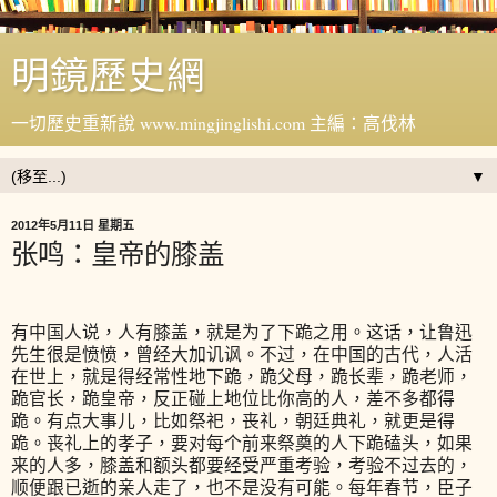
明鏡歷史網
一切歷史重新說 www.mingjinglishi.com 主編：高伐林
▼
2012年5月11日 星期五
张鸣：皇帝的膝盖
有中国人说，人有膝盖，就是为了下跪之用。这话，让鲁迅
先生很是愤愤，曾经大加讥讽。不过，在中国的古代，人活
在世上，就是得经常性地下跪，跪父母，跪长辈，跪老师，
跪官长，跪皇帝，反正碰上地位比你高的人，差不多都得
跪。有点大事儿，比如祭祀，丧礼，朝廷典礼，就更是得
跪。丧礼上的孝子，要对每个前来祭奠的人下跪磕头，如果
来的人多，膝盖和额头都要经受严重考验，考验不过去的，
顺便跟已逝的亲人走了，也不是没有可能。每年春节，臣子