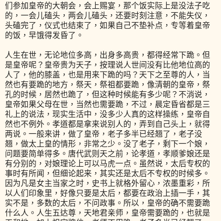
们参加皇帝的大朝会，会上赐宴，那个饭实际上是没法子吃
的，一会儿磕头，两会儿磕头，还要时刻注意，不能失仪，
头磕完了，仪式也结束了，如果自己不垫补点，专等着皇帝
的饭，早饿得发昏了。
人生在世，无论地位多高，出身多高贵，都得经常下跪。但
是皇帝呢？皇帝贵为天子，按理说人世间没有比他地位高的
人了，他的膝盖，也是用来下跪的吗？天下之至尊的人，当
然也有要跪的地方，祭天，祭祖都要跪，像清朝的皇帝，祭
孔的时候，居然也跪了，但这种时候能有多少呢？不消说，
皇帝如果父母在世，当然也需要跪，不过，晨定昏省都是三
礼上的说法，现实生活中，没多少人真的这样操练，皇帝自
然也不例外。孝道都是拿来说别人的，弄到自己头上，就得
两说。一般来讲，做了皇帝，老子多半已经翘了，老子没
翘，做太上皇的情形，非常之少。没了老子，剩下一个娘，
问题要简单得多。唐代武则天之前，论孝道，孝顺爹娘还是
有分别的，对娘理论上可以马虎一点。虽然说，太后专权的
事时有所闻，但细论起来，其实还是太后不专权的时候多。
因为凡是女主当家之时，史书上就格外留心，浓墨重彩，所
以人们印象里，好像只要是太后，都要在政治上插一手，其
实不是，多数的太后，不问政事。所以，皇帝的确不需要跪
什么人。人生五达尊，天地君亲师，皇帝需要跪的，也就是