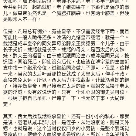
天和地，加上祖宗牌位，老师不用跪，老子多半已经翘了，
合并到祖宗一起跪就好，老子娘如果在，下跪也是偶尔的事
儿。做皇帝虽然也是一个肩膀扛脑袋，也有两个膝盖，但硬
是跟常人不一样。
但是，凡是总有例外，有些皇帝，不仅需要经常下跪，而且
可能比一般人跪得还多。晚清的光绪皇帝载湉，就是一个。
载湉是咸丰皇帝的同父异母弟醇亲王奕譞第二个儿子，由于
长子夭折，载湉就是长子。载湉的母亲，是西太后的亲妹
妹，醇亲王的福晋。由于载湉跟同治皇帝载淳是同兄弟，按
道理，同治死后，即使没有后代，也应该在溥字辈的皇室近
支中找一个继承帝位，过继给同治做儿子即可。但是，这样
一来，当家的太后叶赫那拉氏就成了太皇太后，伸手干政，
离得未免太远。所以，西太后力主找载湉，让载湉当她的继
子，接茬做皇帝，自己接着过太后的瘾。满朝文武摄于老太
婆的淫威，没有敢说话的，只有一个死心眼的御史吴可读，
一根绳子把自己吊死，尸谏了一下，也无济于事，大局遂
定。
其实，西太后找载湉继承皇位，还有一份小小的私心，那就
是说，载湉从咸丰那儿讲，是侄子，从她娘家论，则是亲外
甥。也就是说，这个当时仅仅四岁的小男孩，是整个爱新觉
罗家族中，跟她个人血缘关系最近的人。所以，当年光绪入