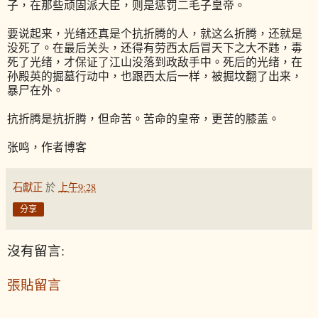
子，在那些顽固派大臣，则是惩罚二毛子皇帝。
要说起来，光绪还真是个抗折腾的人，就这么折腾，还就是
没死了。在最后关头，还得有劳西太后冒天下之大不韪，毒
死了光绪，才保证了江山没落到政敌手中。死后的光绪，在
孙殿英的掘墓行动中，也跟西太后一样，被掘坟翻了出来，
暴尸在外。
抗折腾是抗折腾，但命苦。苦命的皇帝，更苦的膝盖。
张鸣，作者博客
石獻正
於
上午9:28
分享
沒有留言:
張貼留言