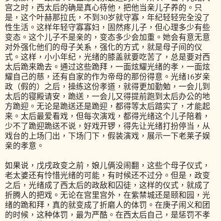
宫之时，西太后的确是真心待他，把他当亲儿子养的。只
是，这个叶赫那拉氏，不到30岁就守寡，年纪轻轻完全没了
性生活。这样年轻守寡寡妇，固然疼儿子，但心理多少有些
变态。这个儿子不是亲的，变态多少会加重。她会有意无意
对外强化他们的母子关系，强化的方式，就是母子间的仪
式。这样，小小年纪，光绪的膝盖就要吃苦了，总是要对西
太后跪来跪去。通过这些跪拜，一面炫耀光绪的孝，一面炫
耀自己的慈，还有自家的作为帝母的那份得意。光绪16岁亲
政（假的）之后，操练这份孝道，就得更加勤勉，一会儿到
太后的寝殿请安，跪送，一会儿又得提前跑到太后办公的地
方跪迎。无论是跪送还是跪迎，都得等太后踏实了，才能起
来。太后最爱看戏，但每次演戏，都得光绪这个儿子陪着，
少不了跪迎跪送不说，好戏开锣，得先让光绪打扮停当，从
戏台的上场门出，下场门下，假装演戏，展示一下老莱子娱
亲的孝意。
如果说，戊戌政变之前，娘儿俩没闹翻，这些个母子仪式，
老太婆还有怜惜光绪的可能，有时候还不过分。但是，政变
之后，光绪成了西太后的政敌和囚徒，这样的仪式，就成了
折腾人的把戏。无论在宫里宫外，在紫禁城还是颐和园，光
绪的跪和拜，真的就变成了折磨人的体罚。在庚子闹义和团
的时候，这种体罚，最为严酷。在西太后自己，是惩罚不孝