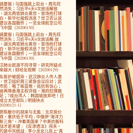
镜要报 | 马国强跳上前台，周先旺
然消失；习近平6天4次放话解放
，湖北两官肺炎离世，官场抢打球
白，新华社报假消息？世卫否认说
建议各国撤侨；一览全球航空公司
飞中国（20200130）
镜要报 | 马国强跳上前台，周先旺
然消失；习近平6天4次放话解.放
，湖北两官肺炎离世，官场抢打球
白，新华社报假消息？世卫否认说
建议各国撤侨；一览全球航空公司
飞中国（20200130）
汉肺炎起源不同寻常，研究所疑点
来越大 | 财经全观察（20200129）
4名医护被感染，武汉肺炎人传人激
，世卫组织周三紧急会议应对；武
市民：喝了板蓝根，抵抗有信心；
迪再降香港主权评级，港府怼理据
足；7成台湾人：韩国瑜放弃吧！日
成立太空部队 | 明镜快点
0200121-1）
奇陈敏尔的胡来与无能：北京房价
跌，重庆低于平均 ; 中俄伊“海洋力
新三角”，冲着美国来？中美抗衡科
战才是关键 ; 《反渗透法》闯关，
的是中共统战 ; 李小龙女儿告上“真