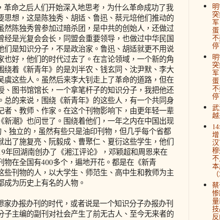
明
革命之后人们开始深入地思考，为什么革命成功了我
突
要思想，这是陈独秀、胡适、鲁迅、蔡元培他们推动的
军
虽然陈独秀曾参加过暗杀团，是中共的创始人，还做过
蛋
不
曾经是光复会会长，同盟会重要领导，也做过中华民国
停
他们是知识分子，不是政治家。鲁迅、胡适就更不用说
明
家也好，他们的时代过去了。在言论领域，一个新的角
突
围绕着《新青年》的是刘半农、钱玄同、沈尹默、李大
军
吴虞这些人。虽然后来李大钊走上了革命的道路，但在
蛋
不
授、图书馆馆长，一个拿笔杆子的知识分子，我把他还
停
。总的来说，围绕《新青年》的这些人，有一个共同身
武
记者、教师、作家。在这个刊物影响下，由更年轻一辈
越
《新潮》也问世了。围绕着他们，一年之内在中国出现
1
发的、独立的，虽然有些只是油印刊物，但几乎每个省都
增
就出了施复亮、阮毅成、曹聚仁、夏衍这些学生，他们
汉
穆
19年回湖南创办了《湘江评论》，邓颖超和周恩来在
不
刊物在全国有400多个，遍地开花。都是在《新青
本
这些刊物的人，以大学生、师范生、高中生和教师为主
（2
都成为历史上有名的人物。
蔡
惨
量
家办报办刊的时代，或者说是一个知识分子办报办刊
技
分子主编的副刊对社会产生了前无古人、至今无来者的
反