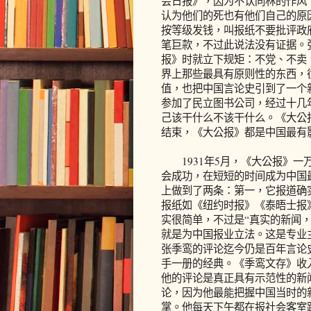
会日报》，因为不认同林的作风
认为他们的死也有他们自己的原
按等级发钱，叫报纸不要批评政
笔巨款，不过此说法没有证据。
报》时就立下规矩：不党、不卖
界上那些最具有原则性的东西，
值，也把中国言论史引到了一个
参加了民立图书公司，经过十几
己该干什么不该干什么。《大公
结束，《大公报》都是中国最有
1931年5月，《大公报》一
会成功，在短短的时间成为中国
上做到了两条：第一，它报道确
报纸如《纽约时报》《泰晤士报
实很简单，不过是“真实的新闻，
就是为中国报业立法。这是专业
张季鸾的评论迄今仍是百年言论
手一册的经典。《季鸾文存》收
他的评论是真正具有示范性的新
论，因为他最能把握中国当时的
掌。他每天下午都在报社会客室