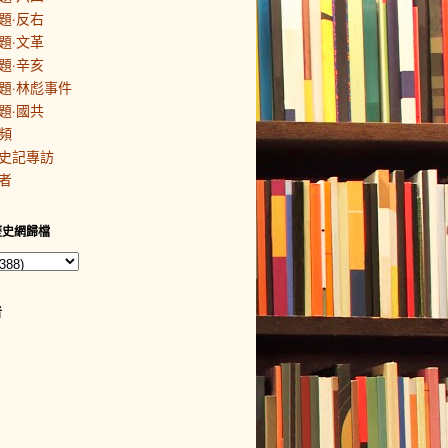
題·反右
題·文革
題·辛亥
題·林彪事件
題·國共
頻
史記專訪
者
歷史網歸檔
者