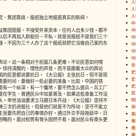
人
人
人
、集团靠拢，报纸独立地报道真实的新闻。
中
集团屈服，不接受外来资本，任何人出多少钱，都不
中
以后不再加入新股份。不私，就是说报纸不是我们三个
中
器，不因为三个人办了这个报纸就把它当做自己家的东
中
中
中
论。这一条相对于前面几条更难。不论民意如何喧
世
，保持清醒的、理性的声音，而不是跟着大众的舆论
史
国的民意都说要抗日，《大公报》主张抗日，但不是现
史
需要时间，要做好一些必要的准备。比如，中国的铁
史
要有一个纵深，有一个腹地，要不然怎么退兵。兵工厂
其
要在学生、普通民众中加紧普及，如果这些准备工作没
明
头。举世汹汹要求立马跟日本开战，《大公报》坚持不
弹三次扔进报社，但是他们就是不为所动，坚守不能立
爭
主张要先把自己的事情办好，通过外交手段拖延中、日
美
胆略的。面对权势有骨头固然不易，面对民众有骨头更
專
專
專