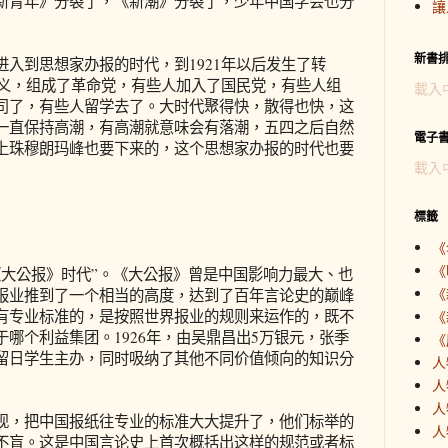
新青年》分裂了，《新潮》分裂了，少年中国学会也分
讓
新書
到思想家办报的时代，到1921年以后发生了转
主义，组成了革命党，有些人加入了国民党，有些人组
載入
司了，有些人留学去了。大时代聚得快，散得也快，这
一直保持高潮，有高潮就意味会有落潮，五四之后自然
電子
上珠穆朗玛峰也要下来的，这个思想家办报的时代也要
載入
標籤
《
《
公报》时代”。《大公报》曾是中国影响力最大、也
《
报业推到了一个相当的高度，达到了百年言论史的巅峰
有专业标准的，是按照世界报业的规则来运作的，既不
《
哪个利益集团。1926年，由吴鼎昌出5万银元，张季
《
留日学生主办，同时吸纳了其他不同价值倾向的知识分
人
人
人
，把中国报纸往专业的标准大大提升了，他们标举的
人
不盲。这是中国言论史上首次概括出这样的规范或者标