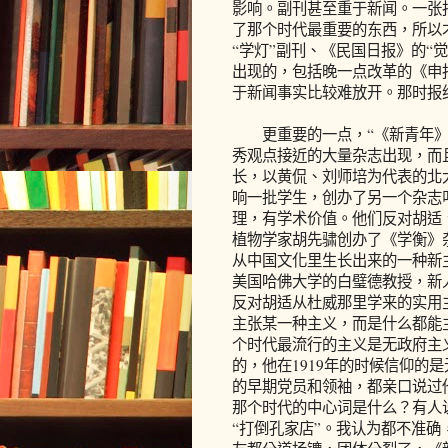
影响。副刊甚至重于新闻。一张
了那个时代最重要的东西，所以
“学灯”副刊、《民国日报》的“
出现的，包括晚一点改革的《申
于新闻事实比较难放开。那时报
更重要的一点，“《新青年》时
秀观点接近的大量杂志出现，而
长，以黄侃、刘师培为代表的北
响一批学生，创办了另一个杂志
理，有学术价值。他们反对胡适
植物学家胡先骕创办了《学衡》
从中国文化里生长出来的一种新
美国哈佛大学的白璧德教授，新
反对胡适从杜威那里学来的实用
主张某一种主义，而是什么都能
个时代最流行的主义是无政府主
的，他在1919年的时候信仰的
的早期党员和领袖，都亲口说过
那个时代的中心词是什么？有人
“打倒孔家店”。我认为都不准