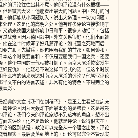
且他的评论往往出其不意。他的评论没有什么框框——
，但是微言大义，他能看出最大的问题。中国农村的问
里，他都能从小问题切入，说出大道理。一切大问题，
来处理，这是他的高明之处。他有许多评论直接影响了
，又请来德国大使斡旋中日和平，很多人动摇了，包括
有过犹豫。因为德国跟中国外交关系很好，他们出面斡
，他在这个时候写了好几篇评论，如《置之死地而后
如要言和，先撤兵。你包围着我们的首都，如何谈和，
日本这个时候要言和，不仅是要屈我们一国之兵，还要
降，整个中国的士气就被打倒了。南京大屠杀惨案发生
匹妇复仇》，他轻易不说这样口号式的话，但这个时候
用什么样的话来表达对南京大屠杀的评论？他驾驭评论
那半文不白的语言表述，非常有他的特色。不是完全的
很精彩。
经典的文章《我们在割稻子》，是王芸生看望在病床
一篇评论。因为大轰炸下面最重要的是粮食，这是最鼓
的评论，我们今天的评论家想不到这样的角度，想不出
方面去评论。他不是政论，他就是评论，说得很实在，
评论的区别就是，政论可以完全从一个理念出发，评论
绕着现实，最后要落到地上的。理论可以完全不管现实