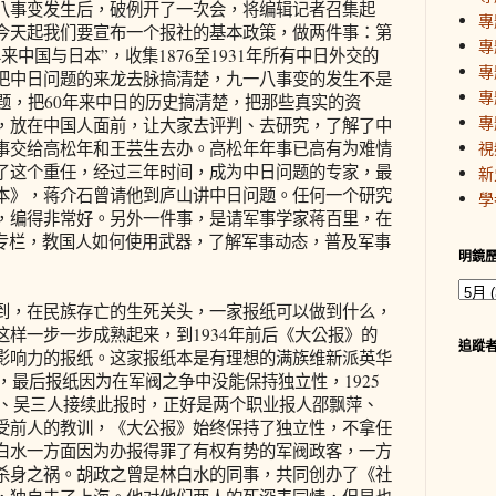
事变发生后，破例开了一次会，将编辑记者召集起
專
今天起我们要宣布一个报社的基本政策，做两件事：第
專
中国与日本”，收集1876至1931年所有中日外交的
專
把中日问题的来龙去脉搞清楚，九一八事变的发生不是
專
题，把60年来中日的历史搞清楚，把那些真实的资
專
，放在中国人面前，让大家去评判、去研究，了解了中
事交给高松年和王芸生去办。高松年年事已高有为难情
視
了这个重任，经过三年时间，成为中日问题的专家，最
新
本》，蒋介石曾请他到庐山讲中日问题。任何一个研究
學
，编得非常好。另外一件事，是请军事学家蒋百里，在
”专栏，教国人如何使用武器，了解军事动态，普及军事
明鏡
，在民族存亡的生死关头，一家报纸可以做到什么，
样一步一步成熟起来，到1934年前后《大公报》的
追蹤
影响力的报纸。这家报纸本是有理想的满族维新派英华
声，最后报纸因为在军阀之争中没能保持独立性，1925
、胡、吴三人接续此报时，正好是两个职业报人邵飘萍、
受前人的教训，《大公报》始终保持了独立性，不拿任
白水一方面因为办报得罪了有权有势的军阀政客，一方
杀身之祸。胡政之曾是林白水的同事，共同创办了《社