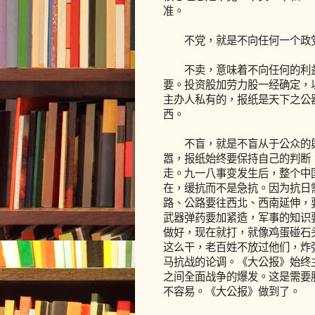
准。
不党，就是不向任何一个政党
不卖，意味着不向任何的利益
要。投资股加劳力股一经确定，
主办人私有的，报纸是天下之公
西。
不盲，就是不盲从于公众的舆
嚣，报纸始终要保持自己的判断
走。九一八事变发生后，整个中
在，缓抗而不是急抗。因为抗日
路、公路要往西北、西南延伸，
武器弹药要加紧造，军事的知识
做好，现在就打，就像鸡蛋碰石
这么干，老百姓不放过他们，炸
马抗战的论调。《大公报》始终
之间全面战争的爆发。这是需要
不容易。《大公报》做到了。