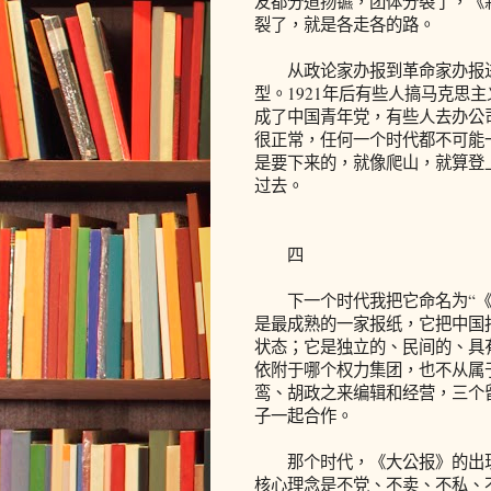
友都分道扬镳，团体分裂了，《
裂了，就是各走各的路。
从政论家办报到革命家办报进入
型。1921年后有些人搞马克思
成了中国青年党，有些人去办公
很正常，任何一个时代都不可能
是要下来的，就像爬山，就算登
过去。
四
下一个时代我把它命名为“《大
是最成熟的一家报纸，它把中国
状态；它是独立的、民间的、具
依附于哪个权力集团，也不从属于
鸾、胡政之来编辑和经营，三个
子一起合作。
那个时代，《大公报》的出现
核心理念是不党、不卖、不私、