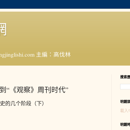
網
jinglishi.com 主編：高伐林
搜索
到“《观察》周刊时代”
明鏡
史的几个阶段（下）
載入
明鏡