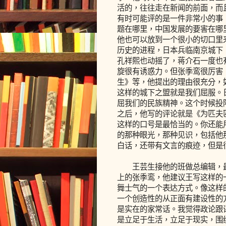
活的，往往走在新闻的前面，而
有时可能评的是一件非常小的事
题在哪里，中国发展的要害在哪
他也可以放到一个很小的切口里
历史的进程，日本兵临南京城下
孔祥熙也动摇了，蒋介石一度也
旋很有诱惑力。但张季鸾很厉害
生》等，他提出的理由很充分，
这样的城下之盟就是我们屈服。
屈我们的民族精神。这个时候投
之后，他写的评论就是《为匹夫
这样的口号是最恰当的。你还能
的那种眼光，那种见识，包括他
白话，还带有文言的痕迹，但是
王芸生接他的班做总编辑，最
上的张季鸾，他建议王写这样的
舞士气的一个表达方式。像这样
一个创造性的从正面有建设性的
是实在的家常话。我觉得政论跟
是立足于生活，立足于现实，围