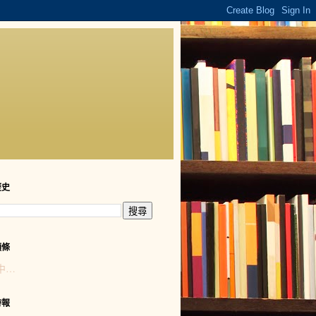
歷史
頭條
中…
時報