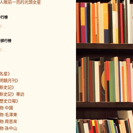
人眼前一亮的光頭女星
排行榜
中…
書排行榜
中…
名星》
明鏡月刊》
新史記》
新史記》專訪
歷史日報》
物·中國
物·毛澤東
物·周恩來
物·孫中山