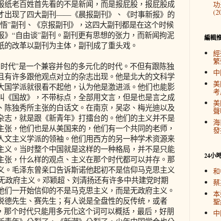
报纸老百姓首先看的不是新闻，而是报屁股，报屁股成
功
(2
才出现了四大副刊——《晨报副刊》、《时事新报》的
觉悟”副刊、《京报副刊》，这四大副刊都是在这个时候
报》“自由谈”副刊。副刊更有思想的张力，而新闻拘泥
編輯
纸的改革以副刊为主体，副刊成了重头戏。
經
繁
代”是一个兼容并包的多元化的时代。不但有跟陈独
中
且有许多跟他观点对立的杂志出现。他是北大的文科学
美
大国学派就很看不起他，认为他是激进派。他们也能影
考
叫《国故》，不带标点，全部用文言，但是也是言之成
美
、陈独秀所主张的白话文。在南京，吴宓、梅光迪以及
聲
杂志，就是跟《新青年》打擂台的。他们的主义并不是
海
主张，他们也是从美国来的，他们有一个共同的老师，
發
人文主义学派的领袖。他们用西方的另一种学术资源来
主义。当时整个中国就是这样的一种格局，并不是只能
24小
主张，什么样的观点、主义在那个时代都可以并存。那
义。毛泽东曾亲口告诉斯诺他起初不是信仰马克思主义
和
是无政府主义。邓颖超、刘清扬还有许多中共建党时期
蔡
他们一开始信仰的不是马克思主义，而是无政府主义。
本
说德先生、赛先生；有人说是全盘性的反传统，或者
聖
确，那个时代只能用多元化这个词可以概括，最后，好朋
中