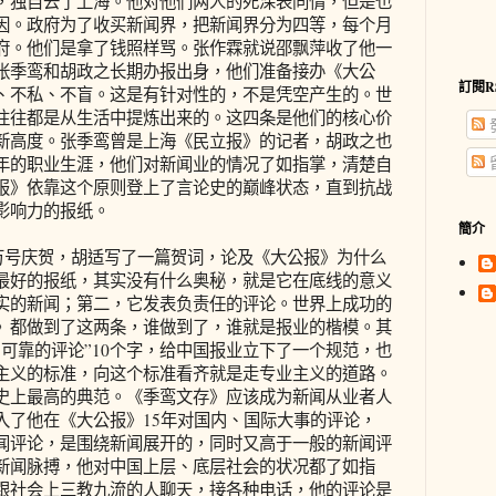
，独自去了上海。他对他们两人的死深表同情，但是也
因。政府为了收买新闻界，把新闻界分为四等，每个月
府。他们是拿了钱照样骂。张作霖就说邵飘萍收了他一
张季鸾和胡政之长期办报出身，他们准备接办《大公
訂閱R
、不私、不盲。这是有针对性的，不是凭空产生的。世
往往都是从生活中提炼出来的。这四条是他们的核心价
新高度。张季鸾曾是上海《民立报》的记者，胡政之也
年的职业生涯，他们对新闻业的情况了如指掌，清楚自
报》依靠这个原则登上了言论史的巅峰状态，直到抗战
影响力的报纸。
簡介
万号庆贺，胡适写了一篇贺词，论及《大公报》为什么
最好的报纸，其实没有什么奥秘，就是它在底线的意义
实的新闻；第二，它发表负责任的评论。世界上成功的
》都做到了这两条，谁做到了，谁就是报业的楷模。其
可靠的评论”10个字，给中国报业立下了一个规范，也
主义的标准，向这个标准看齐就是走专业主义的道路。
史上最高的典范。《季鸾文存》应该成为新闻从业者人
入了他在《大公报》15年对国内、国际大事的评论，
闻评论，是围绕新闻展开的，同时又高于一般的新闻评
新闻脉搏，他对中国上层、底层社会的状况都了如指
跟社会上三教九流的人聊天，接各种电话，他的评论是