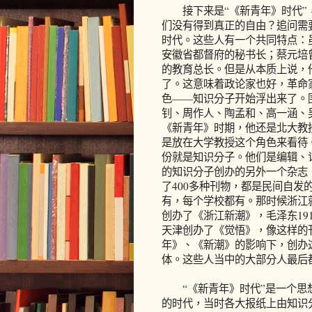
接下来是“《新青年》时代”，
们没有得到真正的自由？追问需
时代。这些人有一个共同特点：
安徽省都督府的秘书长；蔡元培
的教育总长。但是从本质上说，
了。这意味着政论家也好，革命
色——知识分子开始浮出来了。
钊、周作人、陶孟和、高一涵、
《新青年》时期，他还是北大教
是放在大学教授这个角色来看待
份就是知识分子。他们是编辑、
的知识分子创办的另外一个杂志
了400多种刊物，都是民间自
有，每个学校都有。那时候浙江
创办了《浙江新潮》，毛泽东19
天津创办了《觉悟》，像这样的
年》、《新潮》的影响下，创办
体。这些人当中的大部分人最后
“《新青年》时代”是一个思想
的时代，当时各大报纸上由知识