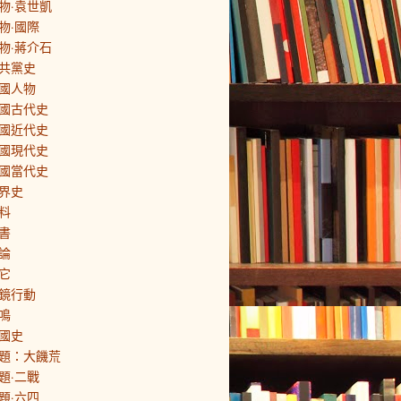
物·袁世凱
物·國際
物·蔣介石
共黨史
國人物
國古代史
國近代史
國現代史
國當代史
界史
料
書
論
它
鏡行動
鳴
國史
題：大饑荒
題·二戰
題·六四