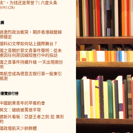
夫”，为钱还是荣誉？| 六度头条
0191128)
推薦
過激烈政治衝突，期許香港越變越
榮穩定
國科幻文學如何站上國際舞台？
國之音關於郭文貴事件聲明：從未
慮因任何原因縮短進行中的採訪
國之音事件持續升級 一天出現兩份
明
南航空成為德意志银行第一股東引
揣測
時瀏覽排行榜
中國創業青年的早餐約會
英文：總統被罵很平常
週新片看板：亞瑟王者之劍 尬 異形
約
國政壇航天少帥群體