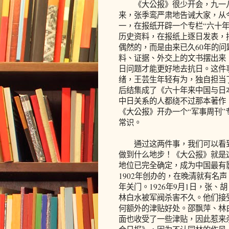
《大公报》很少开会，九一八
来，张季鸾严肃地告诫大家，从
一，在报纸开辟一个专栏“六十年来
历史资料，在报纸上逐日发表，
偶然的，而是由来已久60年的问
料、证据、外交上的文书摆出来
日问题才能更好地去抗日。这件
绪，王芸生年轻有为，独自担当
后结集成了《六十年来中国与日
中日关系的人都绕不过那本著作
《大公报》开办一个“军事周刊
常识。
通过这两件事，我们可以看到
做到什么地步！《大公报》就是这
地位已完全确定，成为中国最有
1902年创办的，在晚清就有名
年关门。1926年9月1日，张
林白水被军阀杀害不久。他们接
何额外的津贴好处。邵飘萍、林
面也收受了一些津贴，因此惹来