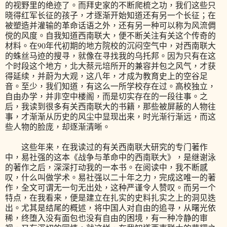
的视野里的绝迹了。而拜史家的不断爬梳之功，我们这些只
晓得红军长征的孩子，才逐渐开始知道还有另一个长征；在
被塑造并灌输的革命话语之外，还有另一种可以称为风流倜
傥的风度。自我知道西南联大，便不断关注有关这个传奇的
材料。在90年代初期的地方院校的沉闷空气中，对西南联大
的蛛丝马迹的搜寻，就像在寻找我的乌托邦。因为只有在这
个时段这个地方，北大蔡元培所开的兼容并包之风气，才获
得延续，并蔚为大观，这八年，才成为教育史上的空谷足
音。至少，我们知道，有这么一所学校存在过。高校独立，
自由办学，并非空中楼阁，而是切实存在的一段往事。之
后，我读到很多有关西南联大的书籍，那些被屏蔽的人物往
事，才渐渐从历史的风尘中显现出来，时光渐行渐远，而这
些人物的脸庞，却逐渐清晰。
这些年来，在我读过的有关西南联大研究的专门著作
中，易社强的这本《战争与革命中的西南联大》，是继谢泳
的著作之后，深深打动我的一本书。在阅读中，我不断感
叹，什么叫做学术。易社强以二十年之力，完成这唯一的著
作，全文可谓无一句无出处，这种严谨令人赞叹。而另一个
特点，在我看来，便是建立在扎实的史料扎实之上的洞见迭
出。尤其是结尾的概述，将中国人对自由的追寻，从曙光依
稀，终堕入没有面包也没有自由的困境，有一种冷静的审