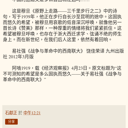
这是穆旦《原野上走路——三千里步行之二》中的诗
句，写于1939年，他正在步行自长沙至昆明的途中。这固执
而悠久的希望，被穆旦用哀歌的低音深沉呼唤，就像他另一
首长诗《赞美》那样，一种厚重的情绪将我们紧紧抓住。这
希望被穆旦呼唤，也存在于浙大西迁求学、弦诵不绝的师生
身上。而在新世纪，在我们后人这里，依然有着回响。
易社强《战争与革命中的西南联大》 饶佳荣译 九州出版
社 2012年3月版
阿啃1919，载《经济观察报》4月23日。原文标题为“这
不可测知的希望是多么固执而悠久——关于易社强《战争与
革命中的西南联大》”
石獻正
於
中午12:21
分享