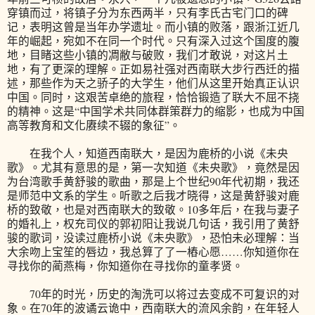
穿镇而过，将镇子分为东西两半，只有李氏古宅门口的碑
记，表明这曾是当年办学遗址。而小镇的败落，跟浙江近几
年的崛起，宛如不在同一个时代。只有深入过这个国度的腹
地，目睹这些小镇的凋敝与破败，我们才敢说，对这片土
地，有了更深的理解。正如易社强对西南联大步行西迁的描
述，那些作为天之骄子的大学生，他们从这里开始真正认识
中国。同时，这艰苦卓绝的旅程，恰恰锻造了联大不屈不挠
的精神。这是“中国学术共同体群策群力的缩影，也成为中国
高等教育和文化赓续不辍的象征”。
在我个人，知道西南联大，是因为鹿桥的小说《未央
歌》。尤其有意思的是，第一次知道《未央歌》，竟然是因
为台湾歌手黄舒骏的歌曲，那是上个世纪90年代初期，我还
是师范中文系的学生。听歌之后我才晓得，这是黄舒骏对鹿
桥的致敬，也是对西南联大的致敬。10多年后，在我与妻子
的婚礼上，权充司仪的郭初阳让我说几句话，我引用了黄舒
骏的歌词，没读过鹿桥小说《未央歌》，恐怕未必理解：当
大余吻上宝笙的唇边，我总算了了一樁心愿……你知道你在
寻找你的蔺燕梅，你知道你在寻找你的童孝贤。
70年的时光，历史的淘洗可以将过去变成不可复识的对
象。在70年的波谲云诡中，西南联大的流风余韵，在年轻人