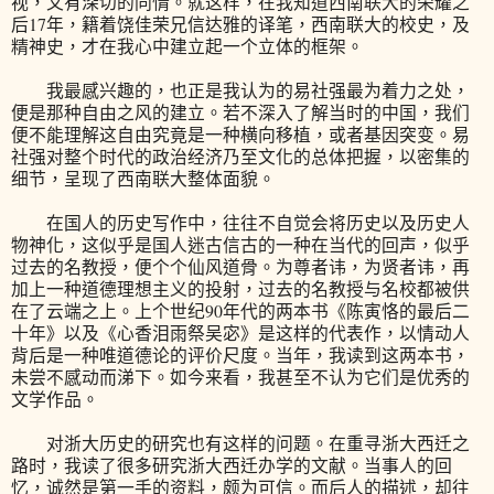
视，又有深切的同情。就这样，在我知道西南联大的荣耀之
后17年，籍着饶佳荣兄信达雅的译笔，西南联大的校史，及
精神史，才在我心中建立起一个立体的框架。
我最感兴趣的，也正是我认为的易社强最为着力之处，
便是那种自由之风的建立。若不深入了解当时的中国，我们
便不能理解这自由究竟是一种横向移植，或者基因突变。易
社强对整个时代的政治经济乃至文化的总体把握，以密集的
细节，呈现了西南联大整体面貌。
在国人的历史写作中，往往不自觉会将历史以及历史人
物神化，这似乎是国人迷古信古的一种在当代的回声，似乎
过去的名教授，便个个仙风道骨。为尊者讳，为贤者讳，再
加上一种道德理想主义的投射，过去的名教授与名校都被供
在了云端之上。上个世纪90年代的两本书《陈寅恪的最后二
十年》以及《心香泪雨祭吴宓》是这样的代表作，以情动人
背后是一种唯道德论的评价尺度。当年，我读到这两本书，
未尝不感动而涕下。如今来看，我甚至不认为它们是优秀的
文学作品。
对浙大历史的研究也有这样的问题。在重寻浙大西迁之
路时，我读了很多研究浙大西迁办学的文献。当事人的回
忆，诚然是第一手的资料，颇为可信。而后人的描述，却往