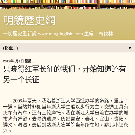
明鏡歷史網
一切歷史重新說 www.mingjinglishi.com 主編：高伐林
▼
2012年5月1日 星期二
只晓得红军长征的我们，开始知道还有
另一个长征
2009年夏天，我沿着浙江大学西迁办学的道路，重走了
一遍。当然并非如当年浙大学生般以步行为主，交通工具有
火车有汽车，还有三轮摩托。我在浙江大学曾流亡办学的城
市均有逗留，去寻访遗迹。历经吉安、泰和、宜山、贵阳、
遵义、湄潭，最后到达浙大农学院当年所在地，黔北小镇永
兴。