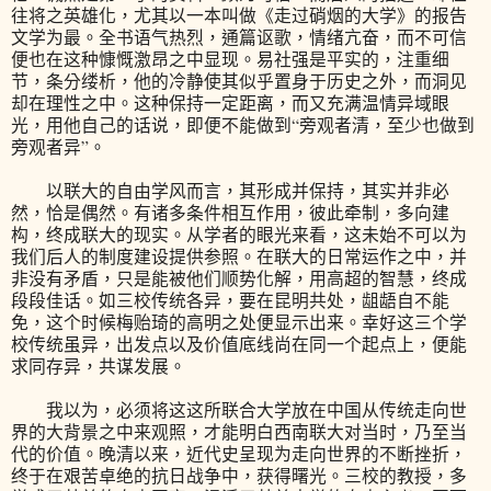
往将之英雄化，尤其以一本叫做《走过硝烟的大学》的报告
文学为最。全书语气热烈，通篇讴歌，情绪亢奋，而不可信
便也在这种慷慨激昂之中显现。易社强是平实的，注重细
节，条分缕析，他的冷静使其似乎置身于历史之外，而洞见
却在理性之中。这种保持一定距离，而又充满温情异域眼
光，用他自己的话说，即便不能做到“旁观者清，至少也做到
旁观者异”。
以联大的自由学风而言，其形成并保持，其实并非必
然，恰是偶然。有诸多条件相互作用，彼此牵制，多向建
构，终成联大的现实。从学者的眼光来看，这未始不可以为
我们后人的制度建设提供参照。在联大的日常运作之中，并
非没有矛盾，只是能被他们顺势化解，用高超的智慧，终成
段段佳话。如三校传统各异，要在昆明共处，龃龉自不能
免，这个时候梅贻琦的高明之处便显示出来。幸好这三个学
校传统虽异，出发点以及价值底线尚在同一个起点上，便能
求同存异，共谋发展。
我以为，必须将这这所联合大学放在中国从传统走向世
界的大背景之中来观照，才能明白西南联大对当时，乃至当
代的价值。晚清以来，近代史呈现为走向世界的不断挫折，
终于在艰苦卓绝的抗日战争中，获得曙光。三校的教授，多