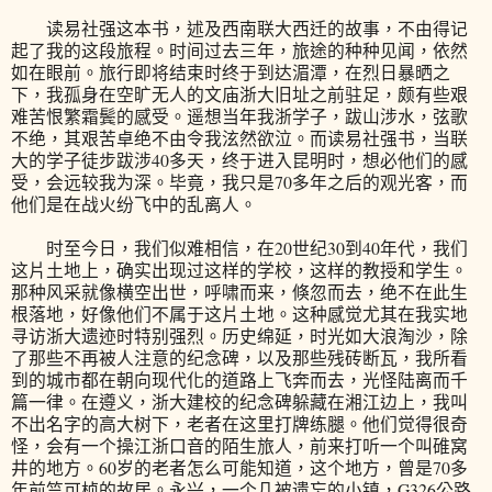
读易社强这本书，述及西南联大西迁的故事，不由得记
起了我的这段旅程。时间过去三年，旅途的种种见闻，依然
如在眼前。旅行即将结束时终于到达湄潭，在烈日暴晒之
下，我孤身在空旷无人的文庙浙大旧址之前驻足，颇有些艰
难苦恨繁霜鬓的感受。遥想当年我浙学子，跋山涉水，弦歌
不绝，其艰苦卓绝不由令我泫然欲泣。而读易社强书，当联
大的学子徒步跋涉40多天，终于进入昆明时，想必他们的感
受，会远较我为深。毕竟，我只是70多年之后的观光客，而
他们是在战火纷飞中的乱离人。
时至今日，我们似难相信，在20世纪30到40年代，我们
这片土地上，确实出现过这样的学校，这样的教授和学生。
那种风采就像横空出世，呼啸而来，倏忽而去，绝不在此生
根落地，好像他们不属于这片土地。这种感觉尤其在我实地
寻访浙大遗迹时特别强烈。历史绵延，时光如大浪淘沙，除
了那些不再被人注意的纪念碑，以及那些残砖断瓦，我所看
到的城市都在朝向现代化的道路上飞奔而去，光怪陆离而千
篇一律。在遵义，浙大建校的纪念碑躲藏在湘江边上，我叫
不出名字的高大树下，老者在这里打牌练腿。他们觉得很奇
怪，会有一个操江浙口音的陌生旅人，前来打听一个叫碓窝
井的地方。60岁的老者怎么可能知道，这个地方，曾是70多
年前竺可桢的故居。永兴，一个几被遗忘的小镇，G326公路