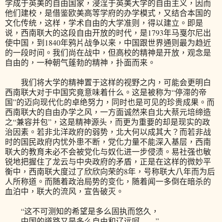
学成于英美的自由国家，浸淫于英美大学的自由主义，因而
他们建校，是借鉴欧美高等学府的办学模式，又结合本国的
文化传统，这样，学术自由的大学准则，得以建立。即是
说，西南联大的这段自由开放的时代，是1793年马戛尔尼出
使中国，到1840年鸦片战争以来，中国跟世界通则最为趋近
的一段时间。我们尚在战中，但高校的精神是开放，观念是
自由的，一种朝气蓬勃的精神，扑面而来。
我们将大学的精神置于这样的视野之内，可能会更明白
西南联大对于中国究竟意味着什么。这是被称为“停滞的帝
国”的迈向现代化的卓绝努力，同时也是可见的珍贵成果。而
西南联大的自由办学之风，一方面诚然来自北大蔡元培缔造
之“兼容并包”，这是精神源头，而更为重要的却是现实的政
治因素。若非北洋政府的弱势，北大何以成其大？而若非战
时的国民政府内忧外患不断，党化力量不能深入基层，西南
联大的教育未必不会被党化与奴化进一步侵渍。易社强也敏
锐地把握住了龙云与中央政府的矛盾，正是在这样的微妙平
衡中，西南联大度过了欣欣向荣的8年，号称联大八年而为后
人所称道。而随着政治局势的变化，随着闻一多倒在暗杀的
血泊中，联大的流风，宣告破灭。
“这不可测知的希望是多么固执而悠久，
中国的道路又是多么自由和辽远呵……”