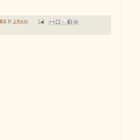
獻正
於
上午8:01