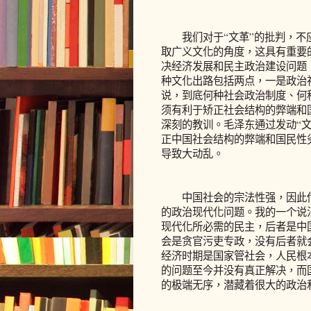
我们对于“文革”的批判，不应
取广义文化的角度，这具有重要
决经济发展和民主政治建设问题
种文化出路包括两点，一是政治
说，到底何种社会政治制度、何
须有利于矫正社会结构的弊端和
深刻的教训。毛泽东通过发动“
正中国社会结构的弊端和国民性
导致大动乱。
中国社会的宗法性强，因此传
的政治现代化问题。我的一个说
现代化所必需的民主，后者是中
会是贪官污吏专政，没有后者就
经济时期是国家管社会，人民根
的问题至今并没有真正解决，而
的极端无序，潜藏着很大的政治