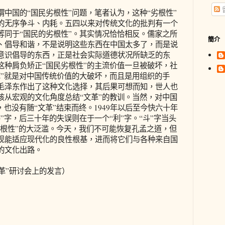
国的“国民劣根性”问题，笔者认为，这种“劣根性”
的无序争斗、内耗。五四以来对传统文化的批判有一个
等同于“国民的劣根性”。其实情况恰恰相反。儒家之所
簡介
、倡导和谐，不是说明这些东西在中国太多了，而是说
意识倡导的东西，正是社会实际道德状况所缺乏的东
这种肩负矫正“国民劣根性”的主流价值一旦被破坏，社
革”就是对中国传统价值的大破坏，而且是用组织的手
毛泽东作出了这种文化选择，其后果可想而知，世人也
该从宏观的文化角度总结“文革”的教训。当然，对中国
，也没有随“文革”结束而终。1949年以后至今快六十年
”字，后三十年的失误则在于一个“利”字。“斗”字当头
劣根性”的大泛滥。今天，我们不可能恢复孔孟之道，但
现能适应现代化的良性根基，进而将它们与各种来自国
的文化出路。
革”研讨会上的发言）