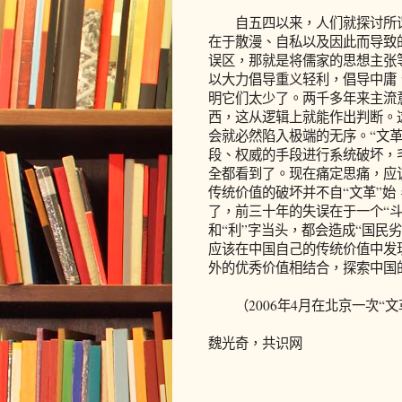
自五四以来，人们就探讨所谓中
在于散漫、自私以及因此而导致
误区，那就是将儒家的思想主张
以大力倡导重义轻利，倡导中庸
明它们太少了。两千多年来主流
西，这从逻辑上就能作出判断。
会就必然陷入极端的无序。“文
段、权威的手段进行系统破坏，
全都看到了。现在痛定思痛，应
传统价值的破坏并不自“文革”始
了，前三十年的失误在于一个“斗
和“利”字当头，都会造成“国民
应该在中国自己的传统价值中发
外的优秀价值相结合，探索中国
（2006年4月在北京一次“文
魏光奇，共识网