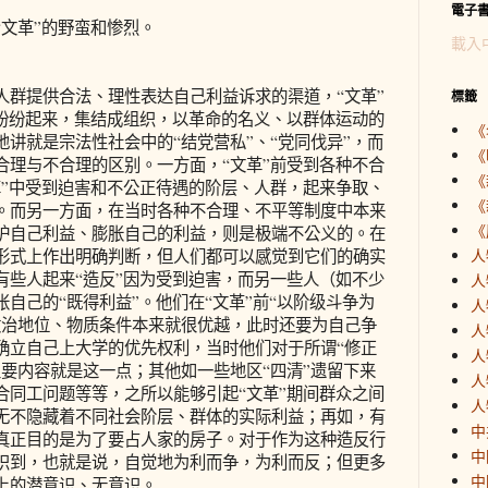
電子
文革”的野蛮和惨烈。
載入
提供合法、理性表达自己利益诉求的渠道，“文革”
標籤
就纷纷起来，集结成组织，以革命的名义、以群体运动的
《
讲就是宗法性社会中的“结党营私”、“党同伐异”，而
《
合理与不合理的区别。一方面，“文革”前受到各种不合
《
革”中受到迫害和不公正待遇的阶层、人群，起来争取、
《
。而另一方面，在当时各种不合理、不平等制度中本来
《
护自己利益、膨胀自己的利益，则是极端不公义的。在
形式上作出明确判断，但人们都可以感觉到它们的确实
人
有些人起来“造反”因为受到迫害，而另一些人（如不少
人
自己的“既得利益”。他们在“文革”前“以阶级斗争为
人
政治地位、物质条件本来就很优越，此时还要为自己争
人
确立自己上大学的优先权利，当时他们对于所谓“修正
人
要内容就是这一点；其他如一些地区“四清”遗留下来
人
合同工问题等等，之所以能够引起“文革”期间群众之间
人
无不隐藏着不同社会阶层、群体的实际利益；再如，有
中
真正目的是为了要占人家的房子。对于作为这种造反行
中
识到，也就是说，自觉地为利而争，为利而反；但更多
中
上的潜意识、无意识。