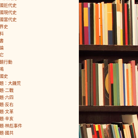
國近代史
國現代史
國當代史
界史
料
書
論
它
鏡行動
鳴
國史
題：大饑荒
題·二戰
題·六四
題·反右
題·文革
題·辛亥
題·林彪事件
題·國共