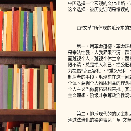
中国选择一个宏观的文化出路，
这个选择，被历史证明是错误的
由“文革”所体现的毛泽东的
第一，用革命道德、革命理想
是宗法性强，人我界限不清，群
面蔑视个人，蔑视个体生命，蔑
限不清，总是损人利己、损公肥
力提倡“克己复礼”、“重义轻利”
制后者的手段。毛泽东在这一问
个体、蔑视个人物质利益的理念推
个人主义当做腐朽思想来批；其
主义理想、阶级斗争等政治性观
第二，排斥现代的的民主制度
通过法治化的渠道表达；至“文