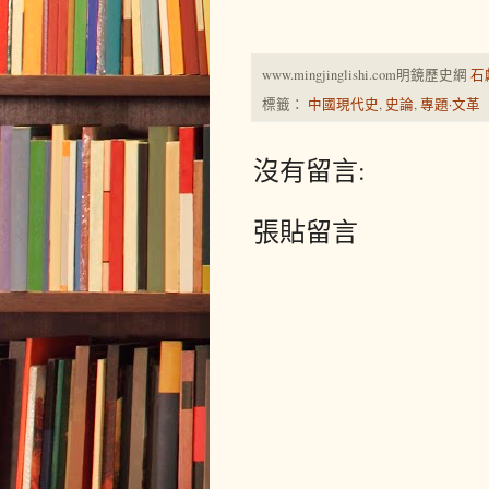
www.mingjinglishi.com明鏡歷史網
石
標籤：
中國現代史
,
史論
,
專題·文革
沒有留言:
張貼留言