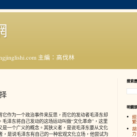
網
jinglishi.com 主編：高伐林
搜索
选择
明鏡
它作为一个政治事件来反思，而它的发动者毛泽东却
經
。毛泽东将自己发动的这场运动叫做“文化革命”，这里
繁
，又是一个广义的概念。其狭义者，是说毛泽东要从文化
胡
力
者，是说毛泽东有自己的一种宏观文化立场，他尝试为