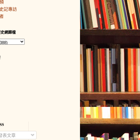
頻
史記專訪
者
歷史網歸檔
者
SS
發表文章