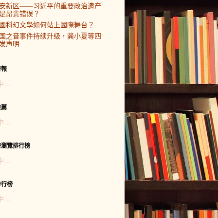
安新区——习近平的重要政治遗产
是昂贵错误？
國科幻文學如何站上國際舞台？
国之音事件持续升级，龚小夏等四
发声明
時報
中…
推薦
中…
時瀏覽排行榜
中…
排行榜
中…