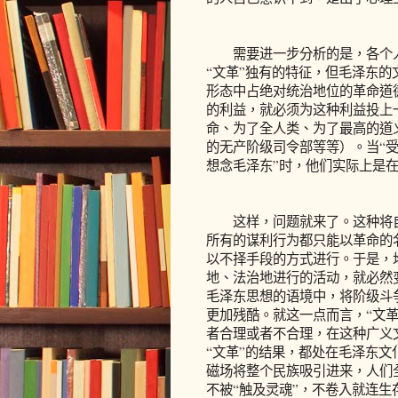
需要进一步分析的是，各个人
“文革”独有的特征，但毛泽东的
形态中占绝对统治地位的革命道
的利益，就必须为这种利益投上
命、为了全人类、为了最高的道
的无产阶级司令部等等）。当“受
想念毛泽东”时，他们实际上是
这样，问题就来了。这种将自
所有的谋利行为都只能以革命的
以不择手段的方式进行。于是，
地、法治地进行的活动，就必然
毛泽东思想的语境中，将阶级斗
更加残酷。就这一点而言，“文
者合理或者不合理，在这种广义
“文革”的结果，都处在毛泽东
磁场将整个民族吸引进来，人们
不被“触及灵魂”，不卷入就连生