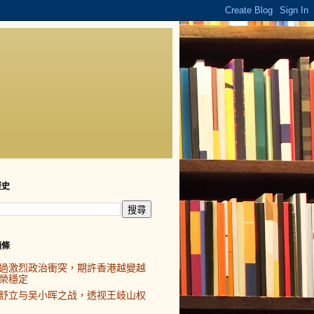
歷史
頭條
過激烈政治衝突，期許香港越變越
榮穩定
舒立与吴小晖之战，透视王岐山权