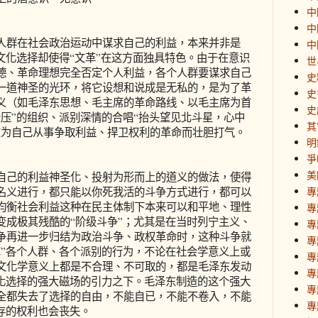
中
中
群在社会政治运动中谋求自己的利益，本来并非是
中
文化选择却使得“文革”在这方面独具特色。由于在意识
世
德、革命理想完全否定个人利益，各个人群要谋求自己
史
一道神圣的光环，将它设想和说成是无私的，是为了革
史
义（如毛泽东思想、毛主席的革命路线、以毛主席为首
史
压”的组织、派别深情的合唱“抬头望见北斗星，心中
其
在为自己从事争取利益、捍卫权利的革命而壮胆打气。
明
爭
美
己的利益神圣化、投射为形而上的道义的做法，使得
名义进行，都只能以你死我活的斗争方式进行，都可以
專
均衡社会利益这种在民主体制下本来可以和平地、理性
專
变成极其残酷的“阶级斗争”；尤其是在当时列宁主义、
專
争再进一步归结为政治斗争、政权革命时，这种斗争就
專
革”各个人群、各个派别的行为，不论在社会学意义上或
專
文化学意义上都是不合理、不可取的，都是毛泽东发动
專
文化选择的强大磁场的引力之下。毛泽东制造的这个强大
專
全都失去了选择的自由，不能自已，不能不卷入，不能
專
存的权利也会丧失。