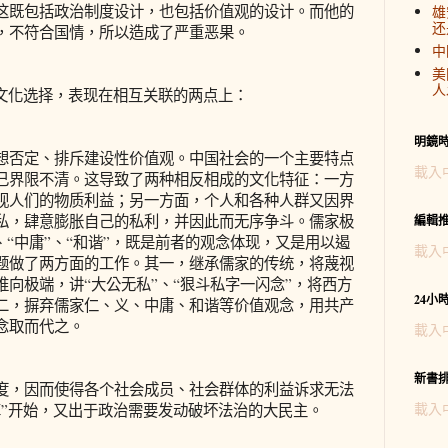
这既包括政治制度设计，也包括价值观的设计。而他的
雄
还
，不符合国情，所以造成了严重恶果。
中
美
人
文化选择，表现在相互关联的两点上：
明鏡
否定、排斥建设性价值观。中国社会的一个主要特点
載入
己界限不清。这导致了两种相反相成的文化特征：一方
视人们的物质利益；另一方面，个人和各种人群又因界
私，肆意膨胀自己的私利，并因此而无序争斗。儒家极
編輯
、“中庸”、“和谐”，既是前者的观念体现，又是用以遏
載入
题做了两方面的工作。其一，继承儒家的传统，将蔑视
向极端，讲“大公无私”、“狠斗私字一闪念”，将西方
24小
二，摒弃儒家仁、义、中庸、和谐等价值观念，用共产
念取而代之。
載入
新書
，因而使得各个社会成员、社会群体的利益诉求无法
載入
革”开始，又出于政治需要发动破坏法治的大民主。