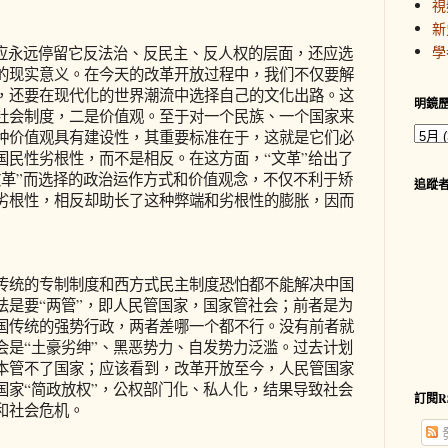
視
新
學
永远停留它反法治、反民主、反人权的层面，还应选
的现实意义。在今天的改革开放过程中，我们不仅要解
，还要在现代化的世界潮流中选择自己的文化出路。这
明鏡
社会制度，二是价值观。至于对一个民族、一个国家来
种价值观具有建设性，其重要标准在于，这就是它们必
国民性劣根性，而不是相反。在这方面，“文革”给出了
文革”而选择的政治运作方式和价值观念，不仅不利于矫
追蹤
劣根性，相反却助长了这种弊端和劣根性的膨胀，因而
统的专制制度和西方式民主制度恐怕都不能解决中国
法是要“两管”，即人民管国家，国家管社会；前者是为
国传统的强势行政，两者差哪一个都不行。没有前者就
会是“土豪劣绅”、黑恶势力、自发势力泛滥。过去计划
本管不了国家；应该看到，改革开放至今，人民管国家
国家“简政放权”，公权部门化、私人化，结果导致社会
訂閱R
和社会危机。