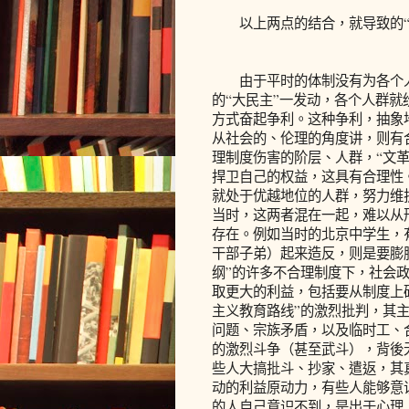
以上两点的结合，就导致的“
由于平时的体制没有为各个人群
的“大民主”一发动，各个人群
方式奋起争利。这种争利，抽象地
从社会的、伦理的角度讲，则有
理制度伤害的阶层、人群，“文
捍卫自己的权益，这具有合理性
就处于优越地位的人群，努力维
当时，这两者混在一起，难以从
存在。例如当时的北京中学生，
干部子弟）起来造反，则是要膨胀
纲”的许多不合理制度下，社会
取更大的利益，包括要从制度上
主义教育路线”的激烈批判，其主
问题、宗族矛盾，以及临时工、
的激烈斗争（甚至武斗），背後
些人大搞批斗、抄家、遣返，其
动的利益原动力，有些人能够意
的人自己意识不到，是出于心理