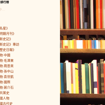
書排行榜
中…
名星》
明鏡月刊》
新史記》
新史記》專訪
歷史日報》
物·中國
物·毛澤東
物·周恩來
物·孫中山
物·袁世凱
物·國際
物·蔣介石
共黨史
國人物
國古代史