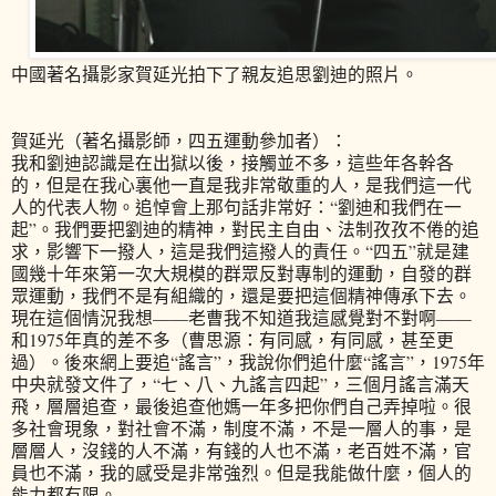
中國著名攝影家賀延光拍下了親友追思劉迪的照片。
賀延光（著名攝影師，四五運動參加者）：
我和劉迪認識是在出獄以後，接觸並不多，這些年各幹各
的，但是在我心裏他一直是我非常敬重的人，是我們這一代
人的代表人物。追悼會上那句話非常好：“劉迪和我們在一
起”。我們要把劉迪的精神，對民主自由、法制孜孜不倦的追
求，影響下一撥人，這是我們這撥人的責任。“四五”就是建
國幾十年來第一次大規模的群眾反對專制的運動，自發的群
眾運動，我們不是有組織的，還是要把這個精神傳承下去。
現在這個情況我想——老曹我不知道我這感覺對不對啊——
和1975年真的差不多（曹思源：有同感，有同感，甚至更
過）。後來網上要追“謠言”，我說你們追什麼“謠言”，1975年
中央就發文件了，“七、八、九謠言四起”，三個月謠言滿天
飛，層層追查，最後追查他媽一年多把你們自己弄掉啦。很
多社會現象，對社會不滿，制度不滿，不是一層人的事，是
層層人，沒錢的人不滿，有錢的人也不滿，老百姓不滿，官
員也不滿，我的感受是非常強烈。但是我能做什麼，個人的
能力都有限。