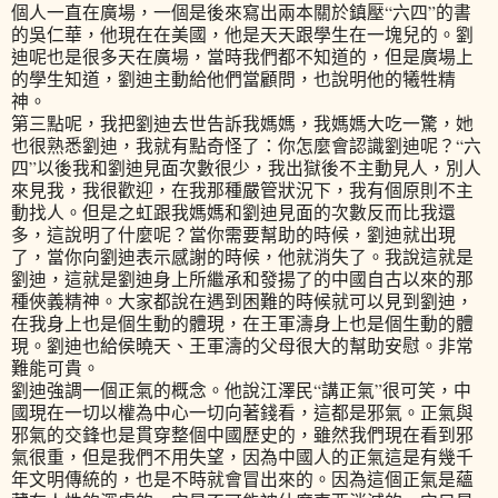
個人一直在廣場，一個是後來寫出兩本關於鎮壓“六四”的書
的吳仁華，他現在在美國，他是天天跟學生在一塊兒的。劉
迪呢也是很多天在廣場，當時我們都不知道的，但是廣場上
的學生知道，劉迪主動給他們當顧問，也說明他的犧牲精
神。
第三點呢，我把劉迪去世告訴我媽媽，我媽媽大吃一驚，她
也很熟悉劉迪，我就有點奇怪了：你怎麼會認識劉迪呢？“六
四”以後我和劉迪見面次數很少，我出獄後不主動見人，別人
來見我，我很歡迎，在我那種嚴管狀況下，我有個原則不主
動找人。但是之虹跟我媽媽和劉迪見面的次數反而比我還
多，這說明了什麼呢？當你需要幫助的時候，劉迪就出現
了，當你向劉迪表示感謝的時候，他就消失了。我說這就是
劉迪，這就是劉迪身上所繼承和發揚了的中國自古以來的那
種俠義精神。大家都說在遇到困難的時候就可以見到劉迪，
在我身上也是個生動的體現，在王軍濤身上也是個生動的體
現。劉迪也給侯曉天、王軍濤的父母很大的幫助安慰。非常
難能可貴。
劉迪強調一個正氣的概念。他說江澤民“講正氣”很可笑，中
國現在一切以權為中心一切向著錢看，這都是邪氣。正氣與
邪氣的交鋒也是貫穿整個中國歷史的，雖然我們現在看到邪
氣很重，但是我們不用失望，因為中國人的正氣這是有幾千
年文明傳統的，也是不時就會冒出來的。因為這個正氣是蘊