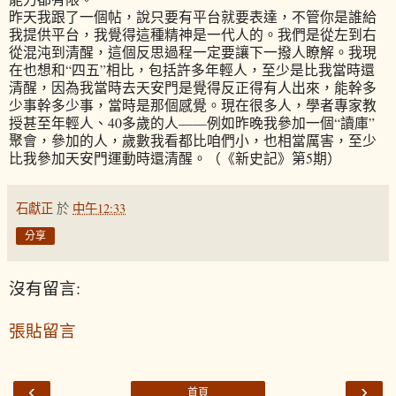
昨天我跟了一個帖，說只要有平台就要表達，不管你是誰給
我提供平台，我覺得這種精神是一代人的。我們是從左到右
從混沌到清醒，這個反思過程一定要讓下一撥人瞭解。我現
在也想和“四五”相比，包括許多年輕人，至少是比我當時還
清醒，因為我當時去天安門是覺得反正得有人出來，能幹多
少事幹多少事，當時是那個感覺。現在很多人，學者專家教
授甚至年輕人、40多歲的人——例如昨晚我參加一個“讀庫”
聚會，參加的人，歲數我看都比咱們小，也相當厲害，至少
比我參加天安門運動時還清醒。（《新史記》第5期）
石獻正
於
中午12:33
分享
沒有留言:
張貼留言
‹
›
首頁