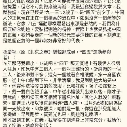
藏在人性的深處的，它是不可能被什麼東西消滅的，它只是
被掩蓋，但它不可能徹底被消滅。我最近寫過幾篇文章，我
就強調，現在已經是“九一三”以後了，是“四五”前夕了，中國
人的正氣現在正在一個積蓄的過程中，如果沒有一個疏導的
辦法，它像“四五”運動那樣爆發出來那是必然的。我們為什
麼要紀念劉迪，要弘揚劉迪的精神，實際上也就是弘揚中國
的正氣，我們要走向一個新的紀元需要這樣的正氣。劉迪正
是這個正氣的一個非常好非常好的代表，
孫慶祝（原《北京之春》編輯部成員，“四五”運動參與
者）：
76年那時我還小，18歲吧。“四五”那天廣場上有幾個人很讓
人注意，印象中有三個人，一個叫王維衍的，針織廠的一個
工人，後來聯繫不多；還有一個戴著白框眼鏡，穿一身藍衣
服，從上午10點到下午，非常活躍；我見到劉迪大約是中
午，他穿件洗得發白的藍衣服，比較莊嚴，領子扣都繫上
了，戴一雙白色絨手套。中午從小樓談判出來以後，剛才子
明說的，我和侯玉良互相留下通訊地址，其他人就沒什麼聯
繫。關進王八樓以後直到粉碎“四人幫”，12月5號我和周為民
同一天放出來，印象很深，咱們是一批，你還在那兒組織大
家操練，早晨跑步，賀延光也是，劉迪可能晚吧。
剛才談到正氣、正義，我覺得在劉迪身上非常充分，我給他
寫了挽聯，這麼幾句話：