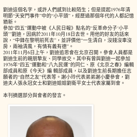
劉迪這個名字，或許人們感到比較陌生；但是提起1976年清
明節“天安門事件”中的“小平頭”，經歷過那個年代的人都記憶
猶新。
參加“四五”運動中被《人民日報》點名的“反革命分子‘小平
頭’”劉迪，因病於2011年10月18日去世。用他的好友的話來
說，“中鋒在黎明前死去”，並評價他“一生清白，沒錢沒車沒
房，兩袖清風，有情有義有德”。
2011年11月6日上午，劉迪追思會在北京召開。參會人員都是
劉迪生前的親朋摯友、同學故交。其中有曾與劉迪一起參加
1976年“四五”運動和“八九民運”的同仁、原《北京之春》編輯
部成員和原《今天》編 輯部成員，以及劉迪生前長期擔任志
願者的“自然之友”代表等。謝小玲代表弟弟謝小慶參會，劉
迪夫人張永冠女士和劉迪姐姐劉衛平女士代表家屬到會。
本刊摘選部分與會者的發言。