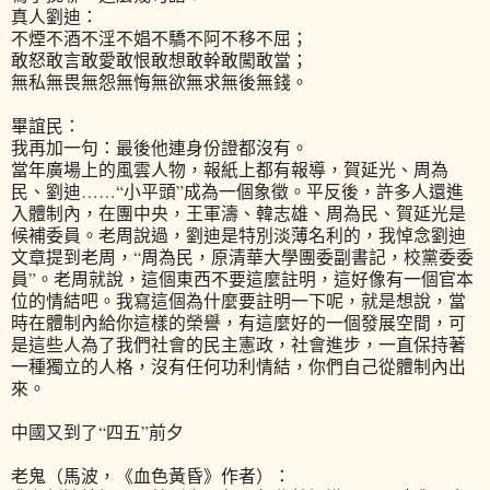
真人劉迪：
不煙不酒不淫不娼不驕不阿不移不屈；
敢怒敢言敢愛敢恨敢想敢幹敢闖敢當；
無私無畏無怨無悔無欲無求無後無錢。
畢誼民：
我再加一句：最後他連身份證都沒有。
當年廣場上的風雲人物，報紙上都有報導，賀延光、周為
民、劉迪……“小平頭”成為一個象徵。平反後，許多人還進
入體制內，在團中央，王軍濤、韓志雄、周為民、賀延光是
候補委員。老周說過，劉迪是特別淡薄名利的，我悼念劉迪
文章提到老周，“周為民，原清華大學團委副書記，校黨委委
員”。老周就說，這個東西不要這麼註明，這好像有一個官本
位的情結吧。我寫這個為什麼要註明一下呢，就是想說，當
時在體制內給你這樣的榮譽，有這麼好的一個發展空間，可
是這些人為了我們社會的民主憲政，社會進步，一直保持著
一種獨立的人格，沒有任何功利情結，你們自己從體制內出
來。
中國又到了“四五”前夕
老鬼（馬波，《血色黃昏》作者）：