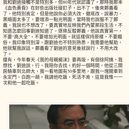
我和劉迪接觸不是特別多，但80年代就認識了。那時我那本
《血色黃昏》在好些出版社碰釘子，出不了。後來鄭義看
了，他特別肯定，但是他說你必須大改，徹底改，說暴力、
黑暗面太多了，要增添一點光明面。當時我也說服不了鄭
義，我說也不想改了，要真實地反映我們內蒙那段生活。不
知道怎麼回事劉迪知道了，逐條反駁鄭義，他說真實第一，
不要“高大全”，不要增加光明面，就這樣保持原樣，不要媚
俗。我印象特別深，跟劉迪也不特別熟悉，我需要他幫助，
他就幫我說話。鄭義看了劉迪的意見後就說行，不用大改
了。
還有，今年春天《我的母親楊沫》要再版，有個徐阿姨，我
想找，劉迪說，行，我陪你去找。約好一個時間，他從三間
房騎車到北師大，我一看地圖有50多里地，跟我一塊開車到
永定門，白跑一趟。我請他吃飯，死活不肯，這是我惟一一
次和他一起吃飯。