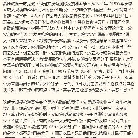
高压政策一时见效，但是并没有消除反抗和斗争。从1955年至1957年安徽
省较大规模的群体性事件仍然不断发生。仅暗杀农村基层干部事件就有100
多起，被害者114人，而作案者大多数是普通农民。1955年4月6日到9日，
萧县发生5起大规模群体性聚众抢粮事件，哄抢粮食24万斤，打砸四个区、
乡政府和粮站，被殴打干部39人，其中14人伤势严重。公安厅给省委、公
安部的报告说：“发生抢粮的原因是：主要是粮食定产偏高，统购数字偏
大，群众留粮过少，粮食供应先松后紧，以及干部强迫命令，激起群众不
满，反革命分子乘机煽动所致。事件发生后，省、地、县委立即派出干部
前去处理，调去公安干部、公安部队维持治安，运去大批粮食供应急需。
本着有问题要解决，有错误要承认；对参加抢粮的‘反坏分子’要逮捕，对罪
大恶极的要镇压；对参加抢粮的群众要批判的处理方针。首先解决存在的
问题，至5月25日止，除原订4400万斤粮食（返还）销售计划外，再赶运粮
食1050万斤，以满足供应。同时，逮捕参加抢粮的‘反坏分子’108人，对其
中为首煽动闹事的4名‘反坏分子’，于5月13日分别在该县四个抢粮点公审枪
决；对干部工作中的缺点、错误，实事求是地进行检查承认，事态平息。”
这起大规模抢粮事件完全是地方政府的责任。先是虚报农业生产合作社粮
食产量，然后实行高征购，强迫（包括打骂、捆绑、非法关押）农民卖
粮，等到农民没有饭吃时，又向农民返销粮食，来回折腾；返销的粮食
少，不能维持生活，有的人家一天只吃一顿饭，向干部反映，受到申斥。
激起群众愤怒。被逮捕的108个“反坏分子”，包括那4个被枪决的人，原来
的身份，都不是“四类分子”，而是农民。只是他们带头抢粮，并殴打干部，