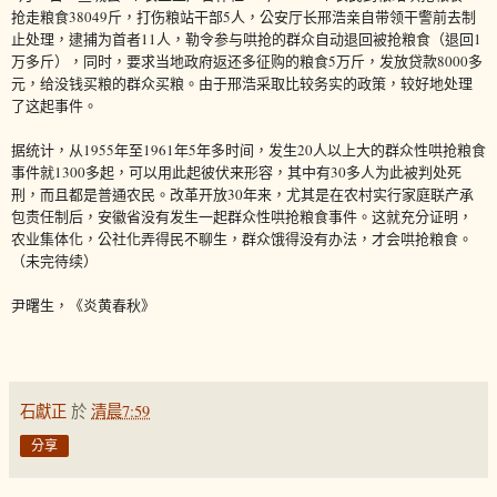
抢走粮食38049斤，打伤粮站干部5人，公安厅长邢浩亲自带领干警前去制
止处理，逮捕为首者11人，勒令参与哄抢的群众自动退回被抢粮食（退回1
万多斤），同时，要求当地政府返还多征购的粮食5万斤，发放贷款8000多
元，给没钱买粮的群众买粮。由于邢浩采取比较务实的政策，较好地处理
了这起事件。
据统计，从1955年至1961年5年多时间，发生20人以上大的群众性哄抢粮食
事件就1300多起，可以用此起彼伏来形容，其中有30多人为此被判处死
刑，而且都是普通农民。改革开放30年来，尤其是在农村实行家庭联产承
包责任制后，安徽省没有发生一起群众性哄抢粮食事件。这就充分证明，
农业集体化，公社化弄得民不聊生，群众饿得没有办法，才会哄抢粮食。
（未完待续）
尹曙生，《炎黄春秋》
石獻正
於
清晨7:59
分享