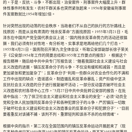
的。于是，反抗、斗争，不断出现，治安案件、刑事案件大幅度上升，群
体性事件时有发生，农村干群关系也突然紧张起来。1956年安徽省刑事案
件发案数就比1954年增加2倍。
针对突然出现的动荡的社会秩序，当政者们不从自己的执行的方针路线上
找原因，而是从没有肃清的“残余反革命”方面找原因。1955年3月21日，毛
泽东在中国共产党全国代表会议上说：“国内残余反革命势力的活动还很猖
獗，我们必须有针对性地、有分析地、实事求是地再给他们几个打击。”
1955年4月21日，国务院召开第九次全体会议，听取公安部副部长徐子荣关
于《公安部1954年工作的简要总结和1955年工作要点的报告》，根据这个
报告精神，随后给中共中央专门写报告说：“随着我国社会主义建设与社会
主义改造的进展，镇压反革命分子的斗争，不仅没有缓和和减弱，而且是
更加紧张和更加复杂了”；反革命分子“利用一些群众对农业合作化的不满和
工作中出现的缺点，造谣惑众，制造骚乱和反革命暴乱；资产阶级中坚决
反抗社会主义改造的分子进行报复破坏活动；一部分反动富农破坏社会主
义改造和农村各项中心工作。”5月27日中共中央批转公安部的报告，在批
语中指出：“为了保卫社会主义建设和社会主义事业的安全”，必须“动员全
党和全体人民加强同反革命分子和各种犯罪分子的斗争，严厉镇压一切敢
于破坏社会主义建设和社会主义改造事业的反革命分子和犯罪分子”，“目前
要着重反对该捕不捕、该判不判、重罪轻判和该杀不杀的右倾情绪”。
根据中央的指示，第二次在全国范围内的镇压反革命运动开展起来了（现
在各种史书只写1950年至1953年的镇压反革命运动，而不写1955年部署开