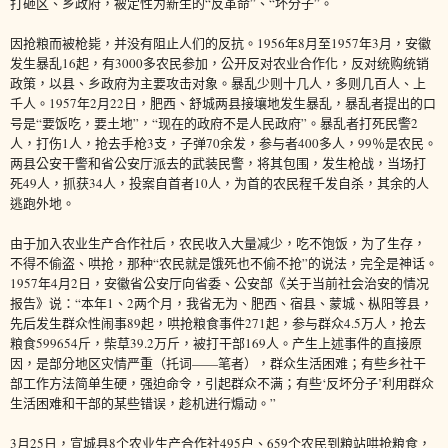
打砸区、乡政府，被定性为新生的“反革命”、“坏分子”。
因抢粮而被枪毙，并没有阻止人们的反抗。1956年8月至1957年3月，安徽
发生暴乱16起，有3000多农民参加，公开反对农业合作化，反对统购统销
政策，以县、乡政府为主要攻击对象。暴乱少则十几人，多则几百人、上
千人。1957年2月22日，肥西、舒城两县接壤地发生暴乱，暴乱者提出的口
号是“要饭吃，要土地”，“现在的政府不是人民政府”。暴乱者打死民警2
人，打伤1人，抢去手枪3支，子弹70余发，参与者400多人，99％是农民。
两县公安干警和省公安厅派去的武装民警，将其包围，发生枪战，当场打
死49人，抓获34人，投案自首者10人，为首的农民程千发自杀，其余的人
逃跑外地。
由于加入农业生产合作社后，农民收入大量减少，吃不饱饭，为了生存，
不得不偷盗、哄抢，那种“农民就是饿死也不偷不抢”的说法，完全是神话。
1957年4月2日，安徽省公安厅向省委、公安部《关于当前社会治安的情况
报告》说：“本年1、2两个月，我省无为、肥西、宿县、蒙城、枞阳等县，
先后发生群众性闹事89起，哄抢粮食事件271起，参与群众4.5万人，抢去
粮食599654斤，柴草39.2万斤，被打干部169人。产生上述事件的直接原
因，是部分地区灾情严重（托词——笔者），群众生活困难；有些乡社干
部工作方法简单生硬，强迫命令，引起群众不满；有些‘反坏分子’利用群众
生活困难和干部的某些错误，趁机进行煽动。”
3月25日，宣城县8个农业生产合作社495户、659个农民到粮站哄抢粮食，