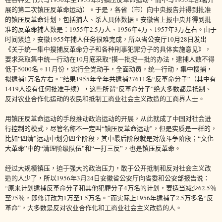
展的第二次镇压反革命运动）。于是，各省（市）向中央报告并得到批准
的镇压反革命计划，包括捕人、杀人具体数据。安徽省上报中央并得到批
准的反革命捕人数是：1955年2.5万人、1956年4万、1957年3万左右。由于
时间紧迫，安徽1955年捕人任务很难完成，所以省公安厅10月28日发出
《关于统一集中搜捕反革命分子和各种刑事犯罪分子的具体实施意见》，
要求采取集中统一行动在10月底采取“摸一批捉一批的办法，逮捕人数不得
低于5000名。11月份，实行全党动手，全面动员，统一行动，集中搜捕，
拟逮捕1万名左右。”结果1955年全年共逮捕27611名“反革命分子”（其中有
1419人没有任何批准手续），这些所谓“反革命分子”绝大多数都是抵制、
反对农业合作化运动的农民和抵制工商业社会主义改造的工商界人士。
用镇压反革命运动的手段推动政治运动的开展，从此就成了中国对社会进
行控制的模式，尽管名称不一定叫“镇压反革命运动”，但是实质是一样的，
比如“四清”运动中划分四个阶段，其中最后阶段就是对敌斗争阶段；“文化
大革命”中的“清理阶级队伍”和“一打三反”，也是镇压反革命。
经过大规模镇压，迫于强大的政治压力，敢于公开抵制和反对社会主义改
造的人少了，所以1956年3月24日安徽省公安厅向省委和公安部报告说：
“原来计划逮捕反革命分子和其他犯罪分子4万名的计划，要适当减少62.5％
至75％，即修订改为1万至1.5万名。”而实际上1956年逮捕了2.5万多名“反
革命”，大多数是反对农业合作化和工商业社会主义改造的人。