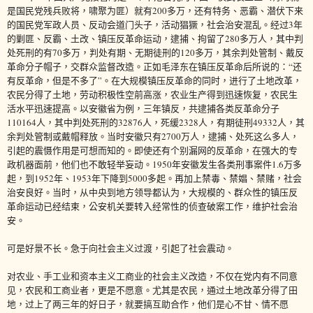
是国民党残兵败将，啸聚为匪）就有200多万，还有特务、恶霸、潜伏下来
的国民党军政人员、反动会道门头子，活动猖獗，社会治安混乱。经过3年
的剿匪、反霸、土改、镇压反革命运动，逮捕、拘留了280多万人，其中判
处死刑的有70多万，判处有期、无期徒刑的120多万，其余判处管制、戴反
革命分子帽子，交群众监督改造。正如毛泽东在镇压反革命后所说的：“还
有反革命，但是不多了”。在大规模镇压反革命的同时，进行了土地改革，
农民分得了土地，劳动积极性空前高涨，农业生产得到迅速恢复，农民生
活水平迅速提高。以安徽省为例，三年镇反，共逮捕各类反革命分子
110164人，其中判处死刑的32876人，死缓2328人，有期徒刑49332人，其
余判处管制或戴帽释放。当时安徽只有2700万人，逮捕、处死这么多人，
引起的震慑作用是可想而知的。即使还有个别漏网的反革命，在强大的专
政机器面前，他们也不敢轻举妄动。1950年安徽发生各类刑事案件1.6万多
起，到1952年、1953年下降到5000多起。再加上禁毒、禁娼、禁赌，社会
治安良好。当时，从中央到地方领导都认为，大规模的、群众性的镇压反
革命运动已经结束，公安机关要转入经常性的侦查破案工作，维护社会治
安。
可是好景不长。急于向社会主义过渡，引起了社会震动。
对农业、手工业和资本主义工商业的社会主义改造，不仅在党内有不同意
见，农民和工商业者，更是不愿意。尤其是农民，通过土地改革分得了田
地，过上了两三年的好日子，就要搞互助合作，他们是心不甘、情不愿