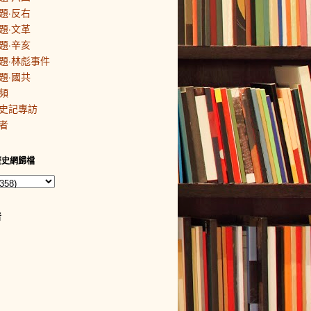
題·反右
題·文革
題·辛亥
題·林彪事件
題·國共
頻
史記專訪
者
歷史網歸檔
者