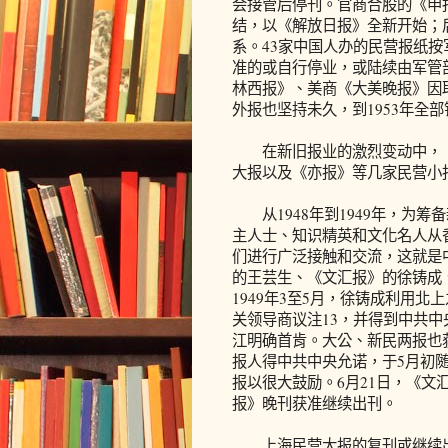
会接管后停刊。官商合股的《申
结，以《解放日报》全新开始；
系。43家中国人办的民营报纸按
准的或自行停业，或陆续由军管
林西报》、美商《大美晚报》因取
外报也坚持未久，到1953年全部
在新旧报业的激烈变动中，《
大报以及《亦报》等几家民营小
从1948年到1949年，为筹
主人士、知识精英和文化名人从
们进行广泛接触和交流，这就是
的王芸生、《文汇报》的徐铸成
1949年3至5月，徐铸成利用
关领导商议注13，并得到中共
江明确首肯。大公、新民两报也
报人得中共中央允诺，于5月初
报以很大鼓励。6月21日，《
报》晚刊获准继续出刊。
上海民营大报的复刊或继续出