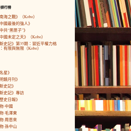
書排行榜
南海之戰》（Kobo）
中國最後的強人》
中共“黑匣子”》
中國未定之天》（Kobo）
新史記》第35期：習近平權力格
：有限與無限（Kobo）
名星》
明鏡月刊》
新史記》
新史記》專訪
歷史日報》
物·中國
物·毛澤東
物·周恩來
物·孫中山