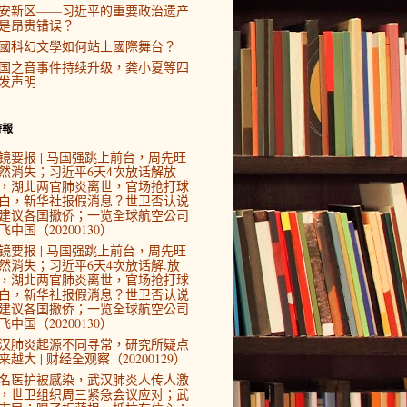
安新区——习近平的重要政治遗产
是昂贵错误？
國科幻文學如何站上國際舞台？
国之音事件持续升级，龚小夏等四
发声明
時報
镜要报 | 马国强跳上前台，周先旺
然消失；习近平6天4次放话解放
，湖北两官肺炎离世，官场抢打球
白，新华社报假消息？世卫否认说
建议各国撤侨；一览全球航空公司
飞中国（20200130）
镜要报 | 马国强跳上前台，周先旺
然消失；习近平6天4次放话解.放
，湖北两官肺炎离世，官场抢打球
白，新华社报假消息？世卫否认说
建议各国撤侨；一览全球航空公司
飞中国（20200130）
汉肺炎起源不同寻常，研究所疑点
来越大 | 财经全观察（20200129）
4名医护被感染，武汉肺炎人传人激
，世卫组织周三紧急会议应对；武