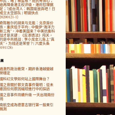
市民：喝了板蓝根，抵抗有信心；
迪再降香港主权评级，港府怼理据
足；7成台湾人：韩国瑜放弃吧！日
成立太空部队 | 明镜快点
0200121-1）
奇陈敏尔的胡来与无能：北京房价
跌，重庆低于平均 ; 中俄伊“海洋力
新三角”，冲着美国来？中美抗衡科
战才是关键 ; 《反渗透法》闯关，
的是中共统战 ; 李小龙女儿告上“真
夫”，为钱还是荣誉？| 六度头条
0191128)
推薦
過激烈政治衝突，期許香港越變越
榮穩定
國科幻文學如何站上國際舞台？
國之音關於郭文貴事件聲明：從未
慮因任何原因縮短進行中的採訪
國之音事件持續升級 一天出現兩份
明
南航空成為德意志银行第一股東引
揣測