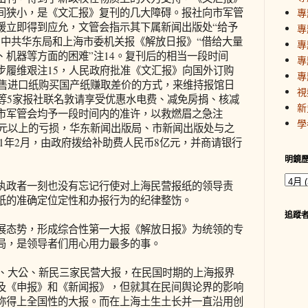
间狭小，是《文汇报》复刊的几大障碍。报社向市军管
專
援立即得到应允，文管会指示其下属新闻出版处“给予
專
由中共华东局和上海市委机关报《解放日报》“借给大量
專
、机器等方面的困难”注14。复刊后的相当一段时间
專
步履维艰注15，人民政府批准《文汇报》向国外订购
專
出售进口纸购买国产纸赚取差价的方式，来维持报馆日
視
公等5家报社联名敦请享受优惠水电费、减免房捐、核减
新
市军管会均予一段时间内的准许，以救燃眉之急注
學
亿元以上的亏损，华东新闻出版局、市新闻出版处与之
951年2月，由政府拨给补助费人民币8亿元，并商请银行
明鏡
政者一刻也没有忘记行使对上海民营报纸的领导责
纸的准确定位定性和办报行为的纪律整饬。
追蹤
态势，形成综合性第一大报《解放日报》为统领的专
局，是领导者们用心用力最多的事。
、大公、新民三家民营大报，在民国时期的上海报界
及《申报》和《新闻报》，但就其在民间舆论界的影响
称得上全国性的大报。而在上海土生土长并一直沿用创