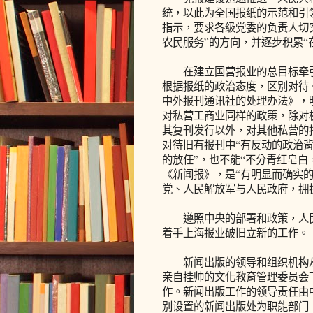
统，以此为全国报纸的示范和引领
指示，要求各级党委的负责人切
农民服务”的方向，并逐步积累“
在建立国营报业的总目标牵引
根据报纸的政治态度，区别对待。
中外报刊通讯社的处理办法》，
对私营工商业同样的政策，除对
其复刊发行以外，对其他私营的
对待旧有报刊中“有反动的政治背
的放任”，也不能“不分青红皂白
《新闻报》，是“有明显而确实
党、人民解放军与人民政府，拥护
遵照中央的部署和政策，人民
着手上海报业破旧立新的工作。
新闻出版的领导和组织机构从1
亲自挂帅的文化教育管理委员会
作。新闻出版工作的领导责任由
别设置的新闻出版处为职能部门