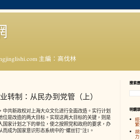
網
jinglishi.com 主編：高伐林
搜索
业转制：从民办到党管（上）
明鏡
，中共新政权对上海大众文化进行全面改造。实行计划
地位是改造的两大目标。实现这两大目标的关键，则是
經
入国家计划之下的单位，使之按照党和政府的要求，办
繁
而成为国家意识形态系统中的“螺丝钉”注1。
胡
力