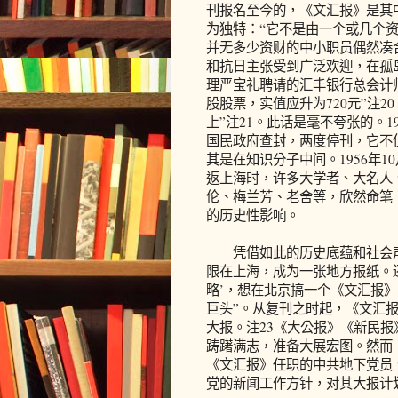
刊报名至今的，《文汇报》是其
为独特：“它不是由一个或几个资
并无多少资财的中小职员偶然凑合
和抗日主张受到广泛欢迎，在孤
理严宝礼聘请的汇丰银行总会计
股股票，实值应升为720元”注
上”注21。此话是毫不夸张的。1
国民政府查封，两度停刊，它不
其是在知识分子中间。1956年
返上海时，许多大学者、大名人
伦、梅兰芳、老舍等，欣然命笔
的历史性影响。
凭借如此的历史底蕴和社会声
限在上海，成为一张地方报纸。
略’，想在北京搞一个《文汇报》
巨头”。从复刊之时起，《文汇报
大报。注23《大公报》《新民报
踌躇满志，准备大展宏图。然而
《文汇报》任职的中共地下党员
党的新闻工作方针，对其大报计划