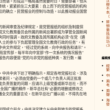
汉
日而语。形成这一格局虽然需要时日，需要部署，但从
穆
之传统，紧紧抓住三大要素：自上而下的党管报纸的机构
不
位的确立，民营报业的控制与改造，以此推动报业国营
本
（2
蔡
惨
新闻审查及纪律规定，是党管报纸的组织及制度保
量
院文化教育委员会所属的新闻总署即成为掌管全国新闻
技
央同时强调，政府文教委及其所属机构必须“在党（通
反
功
人士的参与下负起管理全国文化教育行政的任务”，有
(2
中央文件规定，“经过党的系统，向中央报告和请示”。
、分局宣传部，每半年向中宣部“作一次系统的情况报告”
报告内容便是“党的与非党的报纸种类、发行数，编
編輯
經
繁
中共中央下达了明确指示。规定各地党报社论、涉及
中
读者问，“必须由党委的一个或几个负责人阅正批准
美
能负责答复的问题，应请示上级党委或新华总社，而不
考
向全国广播的稿件，新华总社有“必要的增删或修改之
美
广播全文的重要言论，在新华总社广播以前，不得先在地
聲
海
發
国成立前夕，中共决定建立从中央到地方的党报系