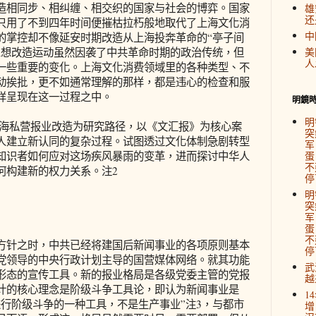
相同步、相纠缠、相交织的国家与社会的博弈。国家
雄
还
只用了不到四年时间便摧枯拉朽般地取代了上海文化消
中
的掌控却不像延安时期改造从上海投奔革命的“亭子间
思想改造运动虽然因袭了中共革命时期的政治传统，但
美
人
一些重要的变化。上海文化消费领域里的各种类型、不
动挨批，更不如通常理解的那样，都是违心的检查和服
样呈现在这一过程之中。
明鏡
明
上海私营报业改造为研究路径，以《文汇报》为核心案
突
人建立新认同的复杂过程。试图透过文化体制急剧转型
军
知识者如何应对这场疾风暴雨的变革，进而探讨中华人
蛋
不
何构建新的权力关系。注2
停
明
突
军
蛋
不
针之时，中共已经将建国后新闻事业的各项原则基本
停
党领导的中央行政计划主导的国营媒体网络。就其功能
武
形态的宣传工具。新的报业格局是各级党委主管的党报
越
计的核心理念是阶级斗争工具论，即认为新闻事业是
1
进行阶级斗争的一种工具，不是生产事业”注3，与都市
增