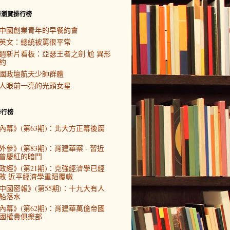
時瀏覽排行榜
中國創業青年的早餐約會
英文：總統被罵很平常
週新片看板：亞瑟王者之劍 尬 異形
約
國政壇航天少帥群體
人眼前一亮的光頭女星
排行榜
內幕》(第63期)：北大方正幕後腐
外參》(第83期)：肖建華案 - 習近
曾慶紅的暗鬥
政經》(第21期)：克強經濟學已經
敗 近平經濟學重蹈覆轍
中國密報》(第55期)：十九大有人
船落水
內幕》(第62期)：肖建華萬億帝國
國權貴俱樂部