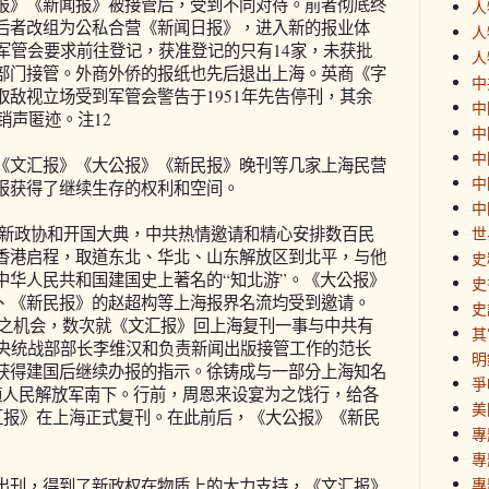
报》《新闻报》被接管后，受到不同对待。前者彻底终
人
后者改组为公私合营《新闻日报》，进入新的报业体
人
军管会要求前往登记，获准登记的只有14家，未获批
人
部门接管。外商外侨的报纸也先后退出上海。英商《字
中
敌视立场受到军管会警告于1951年先告停刊，其余
中
销声匿迹。注12
中
中
文汇报》《大公报》《新民报》晚刊等几家上海民营
中
报获得了继续生存的权利和空间。
中
备新政协和开国大典，中共热情邀请和精心安排数百民
世
香港启程，取道东北、华北、山东解放区到北平，与他
史
中华人民共和国建国史上著名的“知北游”。《大公报》
史
、《新民报》的赵超构等上海报界名流均受到邀请。
史
北上之机会，数次就《文汇报》回上海复刊一事与中共有
其
中央统战部部长李维汉和负责新闻出版接管工作的范长
明
获得建国后继续办报的指示。徐铸成与一部分上海知名
爭
随人民解放军南下。行前，周恩来设宴为之饯行，给各
美
文汇报》在上海正式复刊。在此前后，《大公报》《新民
專
專
專
刊，得到了新政权在物质上的大力支持，《文汇报》