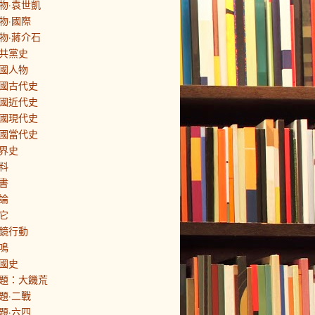
物·袁世凱
物·國際
物·蔣介石
共黨史
國人物
國古代史
國近代史
國現代史
國當代史
界史
料
書
論
它
鏡行動
鳴
國史
題：大饑荒
題·二戰
題·六四