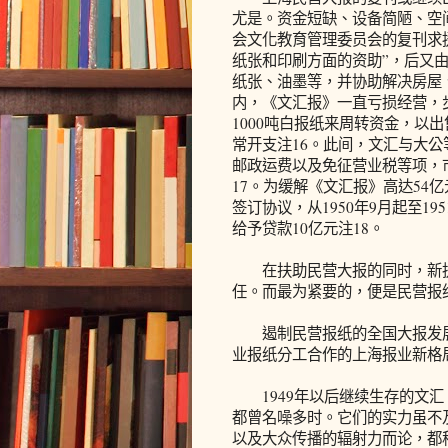
尤是。资金短缺、设备简陋、空
会文化教育管理委员会的复刊求
纸张和印刷方面的资助”，后又
纸张、油墨等，并协助解决房屋
内，《文汇报》一直亏损经营，
1000吨白报纸来周转资金，以
常开支注16。此间，文汇与大
邮政运费以及免征营业税等项，
17。为缓解《文汇报》高达54
签订协议，从1950年9月起至1
给予贷款10亿元注18。
在扶助民营大报的同时，新执
任。而最为紧要的，便是民营报
遏制民营报纸的全国大报发展
业报纸分工合作的上海报业新格
1949年以后继续生存的文汇
都曾名噪多时。它们的实力虽不
以及大众传播的辐射力而论，都