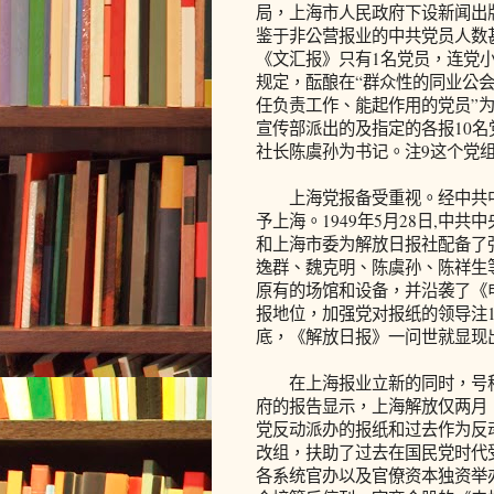
局，上海市人民政府下设新闻出版
鉴于非公营报业的中共党员人数
《文汇报》只有1名党员，连党
规定，酝酿在“群众性的同业公会
任负责工作、能起作用的党员”为
宣传部派出的及指定的各报10
社长陈虞孙为书记。注9这个党
上海党报备受重视。经中共中
予上海。1949年5月28日,
和上海市委为解放日报社配备了
逸群、魏克明、陈虞孙、陈祥生
原有的场馆和设备，并沿袭了《
报地位，加强党对报纸的领导注
底，《解放日报》一问世就显现
在上海报业立新的同时，号称
府的报告显示，上海解放仅两月，
党反动派办的报纸和过去作为反
改组，扶助了过去在国民党时代
各系统官办以及官僚资本独资举