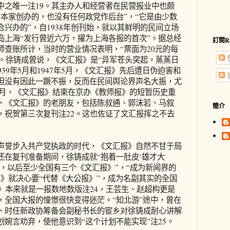
中之唯一注19。其主办人和经营者在民营报业中也颇
本家创办的，也没有任何政党作后台”，“它是由少数
兴办的”，自1938年创刊始，就以其鲜明的民间立场
岛上海“发行曾近六万，擢为上海各报的首次”。据总经
訂閱R
师查账所计，当时的营业情况表明，“票面为20元的每
20。徐铸成曾说，《文汇报》是“异军苍头突起，蒸蒸日
939年5月和1947年5月，《文汇报》先后遭日伪迫害和
但没有因此一蹶不振，反而在民间舆论界声名大振，尤
10月，《文汇报》结束在京办《教师报》的短暂历史重
、《文汇报》的老朋友，包括陈叔通、郭沫若、马叙
簡介
，祝贺第三次复刊注22。这也佐证了文汇报挥之不去
誉步入共产党执政的时代，《文汇报》自然不甘于局
还在复刊准备期间，徐铸成就“抱着一肚皮‘雄才大
，以后至少全国有三个《文汇报》”，“成为新闻界的
》就决心要“代替《大公报》”，成为名副其实的全国
》本来就是一报数地数版注24，王芸生、赵超构更是
，全国大报的憧憬很快变得迷茫。“知北游”途中，曾在
、时任新政协筹备会副秘书长的宦乡对徐铸成耐心讲解
婉言劝弃，使他意识到“这个计划不能实现”注25。