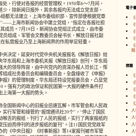
处，行使对各报的经营管理权。1950年6～7月间，
電子
甚少，除新闻日报外，其余各报均无法成立党支部，
小组都无法建立，上海市委组织部、宣传部便根据党章
《
”——上海市新闻协会中建立党组，“指定在各报社担
《
其成员。7月19日，新闻协会党组正式成立，由市委
《
名党员组成，军管会文教委员会秘书长、解放日报社副
《
组在私营报业乃至上海新闻界的作用举足轻重。
《
局
央决定，延安时代党中央机关报报名《解放日报》给
中共中央华东局和上海市委机关报《解放日报》创刊，华东局
標籤
强大的领导阵容，由中共党内的资深办报人范长江、恽
等组成社务委员会和编辑委员会，全盘接收了《申报》
《
申报》的管理制度。华东局还特设党报委员会，凸显党
《
10。强有力的政治保证和民国第一大报的硬件条件打
《
出上海第一大报的势头。
《
《
全国新闻中心的旧报业迅速瓦解。市军管会和人民政
人
实行军管和接管的“报馆通讯社20个”，“停止了国民
人
动喉舌的报纸，刊行了人民的报纸，实行了两家报纸的
人
受压迫而停刊的进步报纸的复刊”。注11国民党党政军
办的《中央日报》《时事新报》等14家报刊被市军管
人