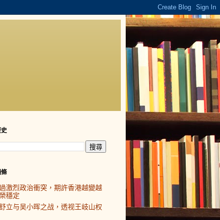
歷史
頭條
過激烈政治衝突，期許香港越變越
榮穩定
舒立与吴小晖之战，透视王岐山权