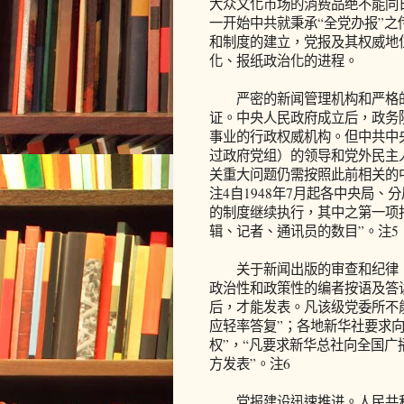
大众文化市场的消费品绝不能同
一开始中共就秉承“全党办报”
和制度的建立，党报及其权威地
化、报纸政治化的进程。
严密的新闻管理机构和严格的
证。中央人民政府成立后，政务
事业的行政权威机构。但中共中
过政府党组）的领导和党外民主
关重大问题仍需按照此前相关的
注4自1948年7月起各中央局
的制度继续执行，其中之第一项
辑、记者、通讯员的数目”。注5
关于新闻出版的审查和纪律，
政治性和政策性的编者按语及答
后，才能发表。凡该级党委所不
应轻率答复”；各地新华社要求
权”，“凡要求新华总社向全国
方发表”。注6
党报建设迅速推进。人民共和