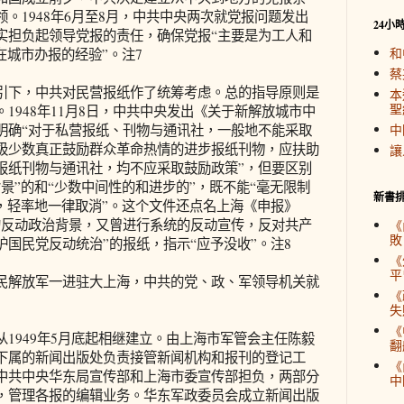
。1948年6月至8月，中共中央两次就党报问题发出
24小
实担负起领导党报的责任，确保党报“主要是为工人和
和
在城市办报的经验”。注7
蔡
下，中共对民营报纸作了统筹考虑。总的指导原则是
本
聖
1948年11月8日，中共中央发出《关于新解放城市中
明确“对于私营报纸、刊物与通讯社，一般地不能采取
中
极少数真正鼓励群众革命热情的进步报纸刊物，应扶助
讓
报纸刊物与通讯社，均不应采取鼓励政策”，但要区别
景”的和“少数中间性的和进步的”，既不能“毫无限制
新書
，轻率地一律取消”。这个文件还点名上海《申报》
的反动政治背景，又曾进行系统的反动宣传，反对共产
《
敗
国民党反动统治”的报纸，指示“应予没收”。注8
《
平
解放军一进驻大上海，中共的党、政、军领导机关就
《
失
《
949年5月底起相继建立。由上海市军管会主任陈毅
翻
下属的新闻出版处负责接管新闻机构和报刊的登记工
《
中共中央华东局宣传部和上海市委宣传部担负，两部分
中
，管理各报的编辑业务。华东军政委员会成立新闻出版