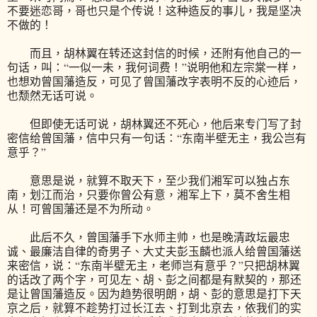
不要迷恋哥，哥也只是个传说！这种造反的事儿，我是坚决
不做的！
而且，胡林翼在转还这封信的时候，还附有他自己的一
句话，叫：“一似一未，我何词费！”说明他和左宗棠一样，
也想劝曾国藩造反，可见了曾国藩改字表明不反的心迹后，
也颓然无话可说。
但即使无话可说，胡林翼还不死心，他后来专门写了封
密信给曾国藩，信中只有一句话：“东南半壁无主，我公岂有
意乎？”
意思是说，就算不取天下，至少我们湘军可以独占东
南，划江而治，只要你曾公有意，湘军上下，莫不舍生相
从！可曾国藩还是不为所动。
此后不久，曾国藩手下水师主帅，也是晚清政坛最忠
诚、最廉洁自律的奇男子、大丈夫彭玉麟也派人给曾国藩送
来密信，说：“东南半壁无主，老师岂有意乎？”只把胡林翼
的话改了两个字，可见左、胡、彭之间都是有默契的，那还
是让曾国藩造反。因为趋势很明朗，胡、彭的意思是打下天
京之后，就算不趁势打过长江去、打到北京去，依我们的实