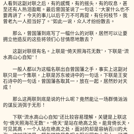
人看到这副对联之后，有的感慨，有的摇头，有的叹息，甚
至还有人热泪盈眶。最后曾国荃说了一句话：“大家什么也不
要再讲了，今天的事儿以后千万不可再提，有任何枝节，我
曾老九一人担当好了。”如此一说，众人才纷纷散去。
那么，曾国藩到底写了一幅什么的对联，居然可以让要
拥立他造反的这些将领们心甘情愿地散去？
这副对联很有名。上联是“倚天照海花无数”，下联是“流
水高山心自知”！
一般人都以为这幅名联出自曾国藩之手，事实上这副对
联只是一个集联，上联是苏东坡诗中的一句话，下联是王安
石诗中的一句话，曾国藩各取其一，放在一起，居然妙对天
成！
那么这两联到底是说的什么呢？竟然能让一场群情汹汹
的谋反消弭于无形！
下联“流水高山心自知”还比较容易理解，关键是上联这
句“倚天照海花无数”。“倚天”是站在绝高之处。能背倚长天，
可见其高，一个人站在绝高之处，面对的却是容纳百川的大