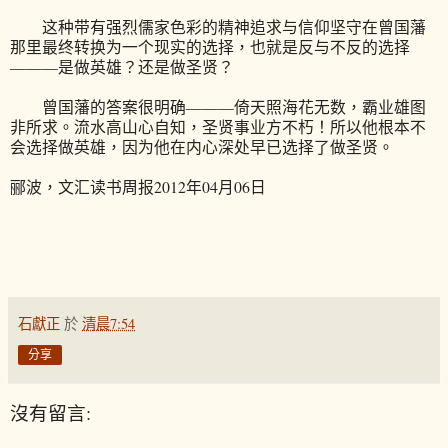
这种带有强烈儒家色彩的精神追求与信仰坚守在曾国藩
那里最终转换为一个现实的选择，也就是反与不反的选择
———是做英雄？还是做圣贤？
曾国藩的答案很明确———倚天照海花无数，霸业雄图
非所求。流水高山心自知，圣贤事业方不朽！所以他根本不
会选择做英雄，因为他在内心深处早已选择了做圣贤。
郦波，文汇读书周报2012年04月06日
石獻正
於
清晨7:54
分享
沒有留言: