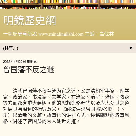
明鏡歷史網
一切歷史重新說 www.mingjinglishi.com 主編：高伐林
▼
2012年4月20日 星期五
曾国藩不反之谜
清代曾国藩不仅精通为官之道，又是清朝军事家、理学
家、政治家、书法家、文学家。在治家、治军、治国、教育
等方面都有重大建树。他的思想谋略精华以及为人处世之道
对后世有深远的指导意义。《郦波评说曾国藩家训》（下
册）以清新的文笔，故事化的讲述方式，诙谐幽默的叙事风
格，讲述了曾国藩的为人处世之道。