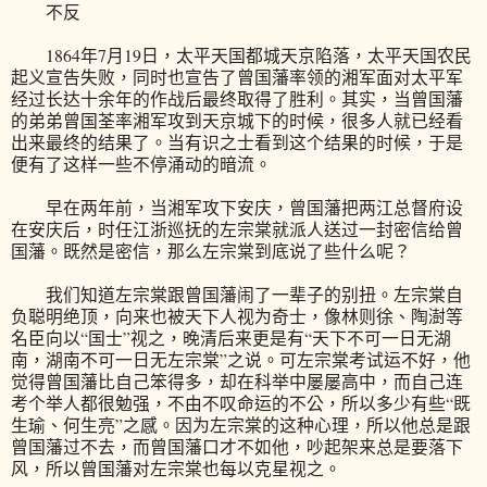
不反
1864年7月19日，太平天国都城天京陷落，太平天国农民
起义宣告失败，同时也宣告了曾国藩率领的湘军面对太平军
经过长达十余年的作战后最终取得了胜利。其实，当曾国藩
的弟弟曾国荃率湘军攻到天京城下的时候，很多人就已经看
出来最终的结果了。当有识之士看到这个结果的时候，于是
便有了这样一些不停涌动的暗流。
早在两年前，当湘军攻下安庆，曾国藩把两江总督府设
在安庆后，时任江浙巡抚的左宗棠就派人送过一封密信给曾
国藩。既然是密信，那么左宗棠到底说了些什么呢？
我们知道左宗棠跟曾国藩闹了一辈子的别扭。左宗棠自
负聪明绝顶，向来也被天下人视为奇士，像林则徐、陶澍等
名臣向以“国士”视之，晚清后来更是有“天下不可一日无湖
南，湖南不可一日无左宗棠”之说。可左宗棠考试运不好，他
觉得曾国藩比自己笨得多，却在科举中屡屡高中，而自己连
考个举人都很勉强，不由不叹命运的不公，所以多少有些“既
生瑜、何生亮”之感。因为左宗棠的这种心理，所以他总是跟
曾国藩过不去，而曾国藩口才不如他，吵起架来总是要落下
风，所以曾国藩对左宗棠也每以克星视之。