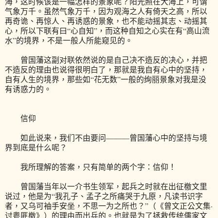
海，这时候该是一幅怎样的景象呢？阳光照在大海上，可谓
气象万千。虽然气象万千，因为观海之人有倚天之高，所以
再奇诡、再惊人、再诱惑的景象，也不能动摇其志、动摇其
心，所以下联有曰“心自知”，而这种自知之心实在有“高山流
水”的境界，不是一般人所能窥见的。
曾国藩这副对联依然说的是自己决不造反的决心，并把
不造反的理由也说得很明白了，那就是我自有心中的坚持，
自有人生的境界，那些如“花无数”一般的绚丽景象对我是没
有诱惑力的。
信仰
如此说来，我们不由要问———曾国藩心中的坚持与境
界到底是什么呢？
我所理解的答案，只有简单的两个字：信仰！
曾国藩当年以一介书生领军，起兵之时就在出征檄文里
说过，他是为“我孔子、孟子之所痛哭于九原，凡读书识字
者，又乌可袖手安坐，不思一为之所也？”（《曾文正公文集·
讨粤匪檄》）的理由而出兵的。也就是为了拯救传统儒家文