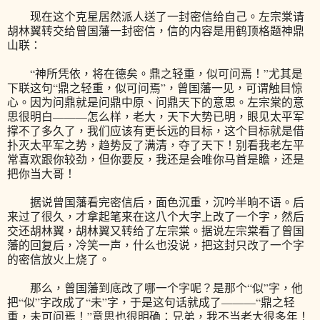
现在这个克星居然派人送了一封密信给自己。左宗棠请
胡林翼转交给曾国藩一封密信，信的内容是用鹤顶格题神鼎
山联：
“神所凭依，将在德矣。鼎之轻重，似可问焉！”尤其是
下联这句“鼎之轻重，似可问焉”，曾国藩一见，可谓触目惊
心。因为问鼎就是问鼎中原、问鼎天下的意思。左宗棠的意
思很明白———怎么样，老大，天下大势已明，眼见太平军
撑不了多久了，我们应该有更长远的目标，这个目标就是借
扑灭太平军之势，趋势反了满清，夺了天下！别看我老左平
常喜欢跟你较劲，但你要反，我还是会唯你马首是瞻，还是
把你当大哥！
据说曾国藩看完密信后，面色沉重，沉吟半晌不语。后
来过了很久，才拿起笔来在这八个大字上改了一个字，然后
交还胡林翼，胡林翼又转给了左宗棠。据说左宗棠看了曾国
藩的回复后，冷笑一声，什么也没说，把这封只改了一个字
的密信放火上烧了。
那么，曾国藩到底改了哪一个字呢？是那个“似”字，他
把“似”字改成了“未”字，于是这句话就成了———“鼎之轻
重，未可问焉！”意思也很明确：兄弟，我不当老大很多年！