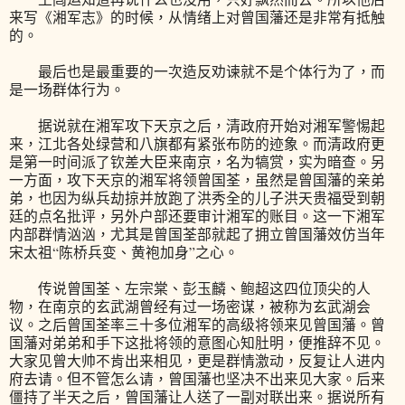
来写《湘军志》的时候，从情绪上对曾国藩还是非常有抵触
的。
最后也是最重要的一次造反劝谏就不是个体行为了，而
是一场群体行为。
据说就在湘军攻下天京之后，清政府开始对湘军警惕起
来，江北各处绿营和八旗都有紧张布防的迹象。而清政府更
是第一时间派了钦差大臣来南京，名为犒赏，实为暗查。另
一方面，攻下天京的湘军将领曾国荃，虽然是曾国藩的亲弟
弟，也因为纵兵劫掠并放跑了洪秀全的儿子洪天贵福受到朝
廷的点名批评，另外户部还要审计湘军的账目。这一下湘军
内部群情汹汹，尤其是曾国荃部就起了拥立曾国藩效仿当年
宋太祖“陈桥兵变、黄袍加身”之心。
传说曾国荃、左宗棠、彭玉麟、鲍超这四位顶尖的人
物，在南京的玄武湖曾经有过一场密谋，被称为玄武湖会
议。之后曾国荃率三十多位湘军的高级将领来见曾国藩。曾
国藩对弟弟和手下这批将领的意图心知肚明，便推辞不见。
大家见曾大帅不肯出来相见，更是群情激动，反复让人进内
府去请。但不管怎么请，曾国藩也坚决不出来见大家。后来
僵持了半天之后，曾国藩让人送了一副对联出来。据说所有