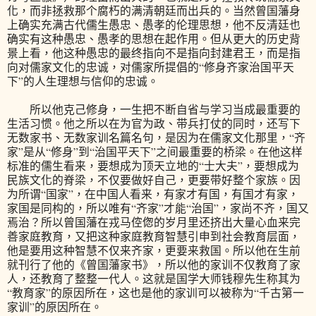
化，而非拯救那个腐朽的满清朝廷而出兵的。当然曾国藩身
上确实充满古代儒生愚忠、愚孝的伦理思想，他不反清廷也
确实有这种愚忠、愚孝的思想在起作用。但从更大的历史背
景上看，他这种愚忠的最终指向不是指向封建君王，而是指
向对儒家文化的忠诚，对儒家所提倡的“修身齐家治国平天
下”的人生理想与信仰的忠诚。
所以他克己修身，一生把不断自省与学习当成最重要的
生活习惯。他之所以在为官为政、带兵打仗的同时，还写下
无数家书、无数家训名篇名句，是因为在儒家文化那里，“齐
家”是从“修身”到“治国平天下”之间最重要的桥梁。在他这样
标准的儒生看来，要想成为顶天立地的“士大夫”，要想成为
民族文化的脊梁，不仅要做好自己，更要带好整个家族。因
为所谓“国家”，在中国人看来，有家才有国，有国才有家，
家国是同构的，所以唯有“齐家”才能“治国”，家尚不齐，国又
焉治？所以曾国藩在戎马倥偬的岁月里还挤出大量心血来完
善家庭教育，又把这种家庭教育智慧引申到社会教育层面，
他是要用这种智慧不仅来齐家，更要来救国。所以他在生前
就刊行了他的《曾国藩家书》，所以他的家训不仅教育了家
人，还教育了整整一代人。这就是国学大师钱穆先生称其为
“教育家”的原因所在，这也是他的家训可以被称为“千古第一
家训”的原因所在。