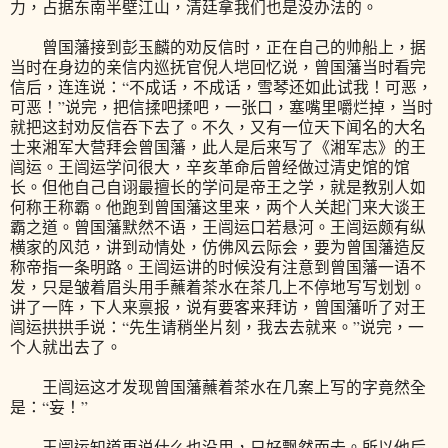
力，占据东南半壁江山，清廷拿我们也是没办法的。
曾国藩接到彭玉麟的劝反信时，正在自己的帅船上，据
当时在身边的亲信内巡抚官倪人垲回忆说，曾国藩当时看完
信后，连连说：“不成话，不成话，雪琴还如此试我！可恶，
可恶！”说完，把信揉吧揉吧，一张口，塞嘴里嚼烂掉，当时
就把这封劝反信吞下去了。不久，又有一位天下闻名的大名
士来湘军大营拜会曾国藩，此人是后来写了《湘军志》的王
闿运。王闿运学问很大，辛亥革命后曾经做过清史馆的馆
长。但他自己自诩最擅长的学问是帝王之学，就是教别人如
何称王称霸。他跑到曾国藩这里来，两个人关起门来大谈王
霸之道。曾国藩默然不语，王闿运口若悬河。王闿运颇有纵
横家的风范，讲到动情处，仿佛风云际会，要为曾国藩造反
称帝指一条明路。王闿运讲的时候没有注意到曾国藩一语不
发，只是皱着眉头用手蘸着茶水在茶几上不停地写写划划。
讲了一阵，下人来禀报，说有要客来拜访，曾国藩听了对王
闿运拱拱手说：“先生请稍坐片刻，我去去就来。”说完，一
个人就出去了。
王闿运这才发现曾国藩蘸着茶水在几案上写的字竟然全
是：“妄！”
王闿运知道再说什么也没用，只好飘然而去。所以他后