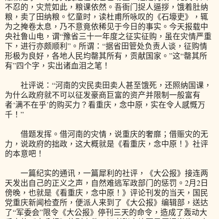
不忍的，灾荒如此，粮课依然。吾衙门捉人逼拶，饿着肚纳
粮，卖了田纳粮。忆童时，读杜甫所咏叹的《石壕吏》，辄
为之掩卷太息，乃不意竟依稀见于今日的事实。今天报载中
央社鲁山电，谓“豫省三十一年度之征实征购，虽在灾情严重
下，进行亦颇顺利”。所谓：“据省田管处负责人谈，征购情
形极为良好，各地人民均罄其所有，贡献国家。”这“罄其所
有”四个字，实出诸血泪之笔！
社评说：“河南的灾民卖田卖人甚至饿死，还照纳国课，
为什么政府就不可以征发豪商巨富的资产并限制一般富有
者‘满不在乎’的购买力？看重庆，念中原，实在令人感慨万
千！”
借题发挥。借河南的灾情，说重庆的奢靡；借赈灾的无
力，说政府的拙政，这大概就是《看重庆，念中原！》社评
的本意吧！
一篇纪实的通讯，一篇犀利的社评，《大公报》接连两
天发出自己的正义之声，自然难逃军政部门的惩罚。2月2日
傍晚，也就是《看重庆，念中原！》评论刊发的当天，国民
党重庆新闻检查所，便派人来到了《大公报》编辑部，送达
了“军委会”限令《大公报》停刊三天的命令，造成了轰动大