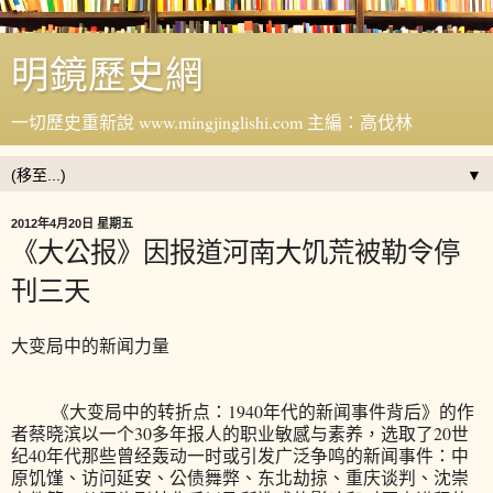
明鏡歷史網
一切歷史重新說 www.mingjinglishi.com 主編：高伐林
▼
2012年4月20日 星期五
《大公报》因报道河南大饥荒被勒令停
刊三天
大变局中的新闻力量
《大变局中的转折点：1940年代的新闻事件背后》的作
者蔡晓滨以一个30多年报人的职业敏感与素养，选取了20世
纪40年代那些曾经轰动一时或引发广泛争鸣的新闻事件：中
原饥馑、访问延安、公债舞弊、东北劫掠、重庆谈判、沈崇