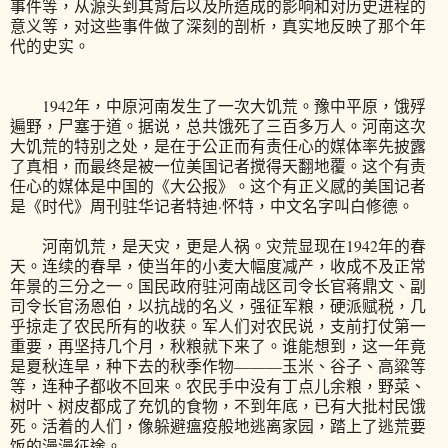
事件等，从源头到其背后以及所造成的影响和对历史进程的
意义等，对这些事件做了深刻的剖析，真实地反映了那个年
代的史实。
1942年，中原河南发生了一次大饥荒。豫中平原，饿殍
遍野，尸塞于道。据说，总共饿死了三百多万人。河南这次
大饥荒的特别之处，是在于公正而有责任心的媒体率先披露
了真相，而最终是被一位美国记者搅得天翻地覆。这个有责
任心的媒体是中国的《大公报》。这个有正义感的美国记者
是《时代》周刊驻华记者特迪·怀特，中文名字叫白修德。
河南饥荒，是天灾，更是人祸。灾荒显现在1942年的春
天。连续的春旱，使当年的小麦大幅度减产，收成不及正常
年景的三分之一。国民政府驻河南战区司令长官蒋鼎文、副
司令长官汤恩伯，以抗战的名义，强征军粮，硬派赋税，几
乎掠走了农民所有的收获。军人们对农民说，支前打仗第一
重要，再坚持几个月，秋粮就下来了。谁能想到，这一年竟
是夏秋连旱，种下去的秋季作物———玉米、谷子、高粱等
等，连种子都收不回来。农民手中没有丁点儿余粮，野菜、
树叶、树皮都成了充饥的食物，不到年底，已有大批村民饿
死。活着的人们，像躲避瘟疫般地逃离家园，踏上了逃荒要
饭的漫漫征途。