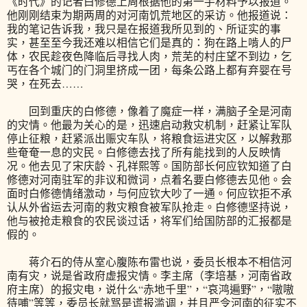
《时代》的记者白修德上周根据他的第一手材料予以报道。
他刚刚结束为期两周的对河南饥荒地区的采访。他报道说：
我的笔记告诉我，我只是在报道我所见到的、所证实的事
实，甚至至今我还难以相信它们是真的：狗在路上啃人的尸
体，农民趁夜色降临后寻找人肉，荒芜的村庄望不到边，乞
丐在各个城门的门洞里挤成一团，每条公路上都有弃婴在号
哭，在死去……
回到重庆的白修德，像着了魔症一样，满脑子全是河南
的灾情。他最为关心的是，迅速启动救灾机制，赶紧让军队
停止征粮，赶紧派出赈灾车队，将粮食运进灾区，以解救那
些奄奄一息的灾民。白修德去找了所有能找到的人反映情
况。他去见了宋庆龄、孔祥熙等。国防部长何应钦知道了白
修德对河南驻军的非议和微词，点着名要白修德去见他。会
面时白修德情绪激动，与何应钦大吵了一通。何应钦拒不承
认从外省运去河南的救灾粮食被军队抢走。白修德坚持说，
他与被抢走粮食的农民谈过话，将军们给国防部的汇报都是
假的。
蒋介石的侍从室心腹陈布雷也说，委员长根本不相信河
南有灾，说是省政府虚报灾情。李主席（李培基，河南省政
府主席）的报灾电，说什么“赤地千里”，“哀鸿遍野”，“嗷嗷
待哺”等等，委员长就骂是谎报滥调，并且严令河南的征实不