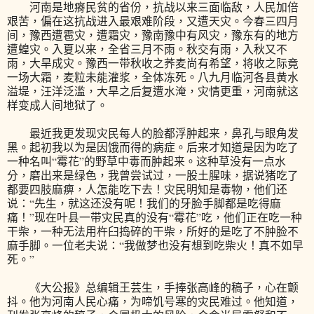
河南是地瘠民贫的省份，抗战以来三面临敌，人民加倍
艰苦，偏在这抗战进入最艰难阶段，又遭天灾。今春三四月
间，豫西遭雹灾，遭霜灾，豫南豫中有风灾，豫东有的地方
遭蝗灾。入夏以来，全省三月不雨。秋交有雨，入秋又不
雨，大旱成灾。豫西一带秋收之荞麦尚有希望，将收之际竟
一场大霜，麦粒未能灌浆，全体冻死。八九月临河各县黄水
溢堤，汪洋泛滥，大旱之后复遭水淹，灾情更重，河南就这
样变成人间地狱了。
最近我更发现灾民每人的脸都浮肿起来，鼻孔与眼角发
黑。起初我以为是因饿而得的病症。后来才知道是因为吃了
一种名叫“霉花”的野草中毒而肿起来。这种草没有一点水
分，磨出来是绿色，我曾尝试过，一股土腥味，据说猪吃了
都要四肢麻痹，人怎能吃下去！灾民明知是毒物，他们还
说：“先生，就这还没有呢！我们的牙脸手脚都是吃得麻
痛！”现在叶县一带灾民真的没有“霉花”吃，他们正在吃一种
干柴，一种无法用杵臼捣碎的干柴，所好的是吃了不肿脸不
麻手脚。一位老夫说：“我做梦也没有想到吃柴火！真不如早
死。”
《大公报》总编辑王芸生，手捧张高峰的稿子，心在颤
抖。他为河南人民心痛，为啼饥号寒的灾民难过。他知道，