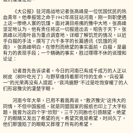
《大公报》驻河南战地记者张高峰是一位忧国忧民的热
血青年。他奉报馆之命于1942年底驻站河南，刚一到职便遇
上这一惨绝人寰的饥馑。面对满目疮痍的豫中大地，张高峰
坚定地认为，他有责任将这一切报道出去，昭告于天下。张
高峰以河南叶县为重点调查地，详细了解饥荒的情况，以近
乎白描的手法，撰写了六千多字的长篇通讯《饥饿的河
南》。张高峰明白，在惨烈而绝望的事实面前，白描，是最
有力的表现手段；一个精确的事实，胜过喋喋不休的说理和
论证：
记者首先告诉读者，今日的河南已有成千成万的人正以
树皮（树叶吃光了）与野草维持着那可怜的生命。“兵役第
一”的光荣再没有人提起，“哀鸿遍野”不过是吃饱穿暖了的人
们形容豫灾的凄楚字眼。
河南今年大旱，已用不着我再说。“救济豫灾”这伟大的
同情，不但中国报纸，就是同盟国家的报纸也印上了大字标
题。我曾为这四个字“欣慰”，三千万同胞也引颈翘望，绝望
了的眼睛又发出了希望的光。希望究竟是希望，时间久了，
他们那饿陷了的眼眶又葬埋了所有的希望。