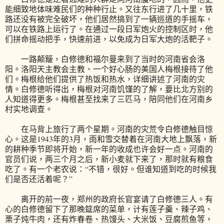
能细致地体味难民们的种种行止。又往东行进了几十里，铁
路还没有被完全破坏，他们居然搞到了一辆巡道的手摇车，
可以在铁路上运行了。在通过一段日军炮火的控制区时，他
们拼命摇动把手，快速前进，以免成为日军大炮的活靶子。
一路颠簸，白修德和福尔曼来到了当时的河南省会洛
阳。洛阳天主教会主教、一个好心肠的美国人梅根接待了他
们。梅根给他们提供了热饭和热水，详细讲述了河南的灾
情。白修德听得出，梅根对河南饥馑的了解，要比北方别的
人知道得更多。梅根甚至找来了三匹马，陪同他们在河南乡
村实地调查。
在马背上旅行了两个星期。河南的灾荒令白修德触目惊
心。这是1943年的3月，雨和雪交替着在河南大地上飘落，新
的耕种季节即将开始，新一年的收成也许会好一点。河南的
官员们说，两三个月之后，新小麦就下来了，那时就有粮食
吃了。有一个老农说：“不错，很好。但谁知道到吃的时候我
们是否还活着呢？”
离开的前一夜，郑州的政府长官宴请了白修德三人。有
心的白修德留下了那晚筵席的菜单，计有莲子羹、辣子鸡、
栗子炖牛肉，还有炸春卷、热馒头、大米饭、豆腐煎鱼等，