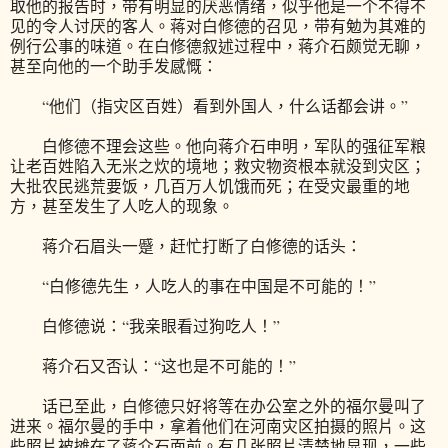
取他的报告时，带有明显的厌恶情绪，似乎他是一个不得不
见的令人讨厌的客人。蒋对白修德的召见，带有勉为其难的
例行公事的味道。在白修德叙述过程中，蒋介石颇觉无聊，
甚至向他的一个助手发感慨：
“他们（指灾区百姓）看到外国人，什么话都会讲。”
白修德不理会这些。他向蒋介石申明，军队的强征军粮
让老百姓陷入无米之炊的境地；救灾物资根本就没到灾区；
大批农民逃荒要饭，几百万人饥饿而死；在受灾最重的地
方，甚至发生了人吃人的现象。
蒋介石眉头一蹙，赶忙打断了白修德的话头：
“白修德先生，人吃人的事在中国是不可能的！”
白修德说：“我亲眼看过狗吃人！”
蒋介石又否认：“这也是不可能的！”
话已至此，白修德只好将等在办公室之外的福尔曼叫了
进来。福尔曼的手中，拿着他们在河南灾区拍摄的照片。这
些照片被摊在了蒋介石面前。有几张照片清楚地显现，一些