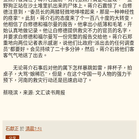
野狗正站在沙土堆里扒出来的尸体上。蒋介石震惊了。白修
德注意到，“委员长的两膝轻微地哆嗦起来，那是一种神经性
的痉挛”。此刻，蒋介石的态度来了个一百八十度的大转变，
他相信了白修德和福尔曼的报告，他拿出小纸簿和毛笔，开
始认真地做记录。他让白修德提供救灾不力的官员的名字，
并要求白修德和福尔曼写一份完整的报告交给他。蒋介石郑
重地向两位记者表示感谢，说他们比政府“派出去的任何调查
员”都要好。会见持续了二十多分钟，然后，蒋介石将他们客
客气气地送了出去。
无论蒋介石事后对他的属下怎样暴跳如雷，摔杯子，拍
桌子，大骂“娘稀匹”，但是，在这个中国一号人物的强力干
预下，河南的救灾行动还是迅速启动了。
蔡晓滨，来源: 文汇读书周报
石獻正
於
清晨7:51
分享