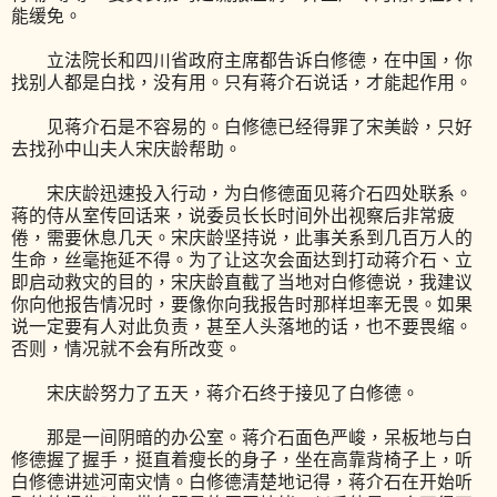
能缓免。
立法院长和四川省政府主席都告诉白修德，在中国，你
找别人都是白找，没有用。只有蒋介石说话，才能起作用。
见蒋介石是不容易的。白修德已经得罪了宋美龄，只好
去找孙中山夫人宋庆龄帮助。
宋庆龄迅速投入行动，为白修德面见蒋介石四处联系。
蒋的侍从室传回话来，说委员长长时间外出视察后非常疲
倦，需要休息几天。宋庆龄坚持说，此事关系到几百万人的
生命，丝毫拖延不得。为了让这次会面达到打动蒋介石、立
即启动救灾的目的，宋庆龄直截了当地对白修德说，我建议
你向他报告情况时，要像你向我报告时那样坦率无畏。如果
说一定要有人对此负责，甚至人头落地的话，也不要畏缩。
否则，情况就不会有所改变。
宋庆龄努力了五天，蒋介石终于接见了白修德。
那是一间阴暗的办公室。蒋介石面色严峻，呆板地与白
修德握了握手，挺直着瘦长的身子，坐在高靠背椅子上，听
白修德讲述河南灾情。白修德清楚地记得，蒋介石在开始听