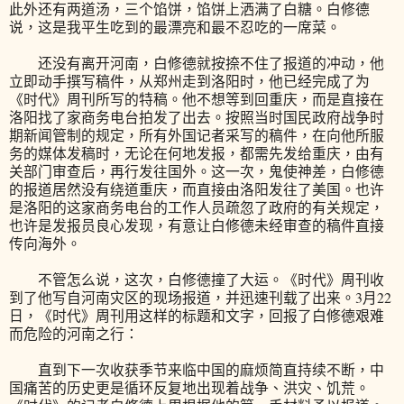
此外还有两道汤，三个馅饼，馅饼上洒满了白糖。白修德
说，这是我平生吃到的最漂亮和最不忍吃的一席菜。
还没有离开河南，白修德就按捺不住了报道的冲动，他
立即动手撰写稿件，从郑州走到洛阳时，他已经完成了为
《时代》周刊所写的特稿。他不想等到回重庆，而是直接在
洛阳找了家商务电台拍发了出去。按照当时国民政府战争时
期新闻管制的规定，所有外国记者采写的稿件，在向他所服
务的媒体发稿时，无论在何地发报，都需先发给重庆，由有
关部门审查后，再行发往国外。这一次，鬼使神差，白修德
的报道居然没有绕道重庆，而直接由洛阳发往了美国。也许
是洛阳的这家商务电台的工作人员疏忽了政府的有关规定，
也许是发报员良心发现，有意让白修德未经审查的稿件直接
传向海外。
不管怎么说，这次，白修德撞了大运。《时代》周刊收
到了他写自河南灾区的现场报道，并迅速刊载了出来。3月22
日，《时代》周刊用这样的标题和文字，回报了白修德艰难
而危险的河南之行：
直到下一次收获季节来临中国的麻烦简直持续不断，中
国痛苦的历史更是循环反复地出现着战争、洪灾、饥荒。