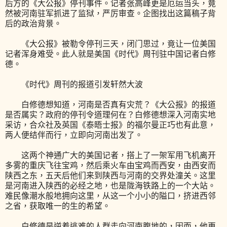
后方的《大公报》停刊事件。记者张高峰更是厄运当头，竟
然被河南驻军抓进了监狱，严厉审查。企图找出这篇稿子背
后的政治背景。
《大公报》被勒令停刊三天，闭门思过，竟让一位美国
记者浑身难受。此人就是美国《时代》周刊驻中国记者白修
德。
《时代》周刊的报道引发轩然大波
白修德想知道，河南是否真有灾荒？《大公报》的报道
是否属实？政府的停刊令道理何在？白修德想深入河南实地
采访，合众社及英国《泰晤士报》的福尔曼正巧也有此意，
两人便结伴而行，立即向河南出发了。
这两个神通广大的美国记者，搭上了一架军用飞机离开
多雾的重庆飞往宝鸡，然后乘火车由宝鸡而西安，由西安而
陕西之东，五天后他们来到陕西与河南的交界处潼关。这里
是河南进入陕西的必经之地，也是陇海铁路上的一个大站。
难民像潮水般地拥向这里，从这一个小小的隘口，挤进西邻
之省，获取唯一的生的希望。
白修德是逆着逃难的人群走向河南腹地的，因而，他更