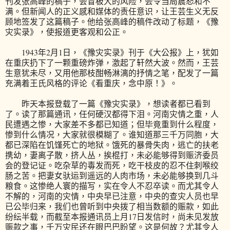
刊发张高峰的稿子，会冒极大的风险，会令当局震怒和不
满。但新闻人的正义感和媒体的责任意识，让王芸生义无反
顾地签发了这篇稿子。他给张高峰的稿件改动了标题，《豫
灾实录》，使报道更客观和公正。
1943年2月1日，《豫灾实录》刊于《大公报》上，犹如
在重庆扔下了一颗重磅炸弹，激起了轩然大波。然而，王芸
生意犹未尽，又用他那枝酣畅淋漓的抒情之笔，配发了一篇
充满着王氏风格的评论《看重庆，念中原！》。
昨天本报登载了一篇《豫灾实录》，想读者都已看到
了。读了那篇通讯，任何硬汉都得下泪。河南灾情之重，人
民遭遇之惨，大家差不多都已知道；但毕竟重到什么程度，
惨到什么情况，大家就很模糊了。谁知道那三千万同胞，大
都已深陷在饥馑死亡的地狱。饿死的暴骨失肉，逃亡的扶老
携幼，妻离子散，挤人丛，挨棍打，未必能够得到赈济委员
会的登记证。吃杂草的毒发而死，吃干枝皮的忍不住刺喉绞
肠之苦。把妻女驮运到遥远的人肉市场，未必能够换到几斗
粮食。这惨绝人寰的描写，实在令人不忍卒读。而尤其令人
不解的，河南的灾情，中央早已注意，中央的查灾人员也早
已公毕归来，我们也曾听到中央拨了相当数额的赈款，如此
纷纭半载，而截至本报通讯员上月17日发信时，尚未见发放
赈款之事，千万灾民还在眼巴巴盼望。这是何故？尤其令人