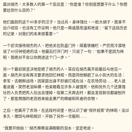
面对胡杰，大多数人的第一个反应是：“你是谁？你到底想要干什么？你想
要达到什么目的？”
他们面前的这个40多岁的汉子，当过兵，身体强壮，一脸大胡子，既拿不
出介绍信，也没有工作证明。他只是一再诚恳而温和地说：“留下这段历史
的记录，对我们的未来很重要。”
一个初次接待胡杰的人，把他关在防盗门外，隔着铁栅栏，严厉而冷漠地
说了40分钟拒绝的话。他最后打开门时，只说了一句：“如果不是因为林
昭，我绝对不会让你跨进这个门一步。”
另一个最初很坚决地拒绝了胡杰的人，答应在胡杰离开前最后与他见一
面。胡杰并没有再次要求他回忆林昭，而是同他聊起了从小到大的生活：
参军，去朝鲜战场，因家庭出身不好被打成右派，在农场劳动……老人说
着说着，突然老泪纵横。他亲眼看见许多人被饿死，他和另外几个还算强
壮的人负责把死人拉出去埋掉，但第二天再去时，都会发现新坟都被刨开
了，那是周围的老百姓来偷走裹尸的棉被和死者的衣物。
之后，他离开了农场，在这段时间里，他认识了被“保外就医”的林昭。没过
多久，便因与林昭相识，开始了另外一次服刑……
“我要开始拍！”胡杰擦擦溢满眼眶的泪水，坚定地说。