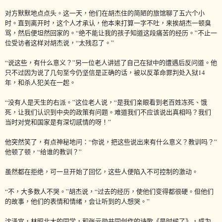
对方默默地点点头。这一天，他们在胡杰住的简陋的旅馆聊了五六个小
时。直到离开时，这个人才承认，他本来打算一字不吐，来挨胡杰一顿臭
骂，然后便坦然回家的。“绝不能让我的孩子知道这段痛苦的经历。”不止一
位受访者这样对胡杰说，“太残忍了。”
“说这些，有什么意义？”另一位老人讲述了自己在狱中的遭遇后反问道。他
只不过因为说了几句至今仍坚信是正确的话，被以反革命罪判处入狱14
年，和杀人犯关在一起。
“没有人是天生的右派。”这位老人说，“是我们亲眼看到老百姓冻死、饿
死，让我们认识到中央的政策有问题。难道我们不应该说出真相吗？我们
当时对党和国家是有深切感情的呀！”
他突然笑了，有点神秘地问：“你说，把这些说出来有什么意义？教训吗？”
他顿了顿，“给谁的教训？”
虽然都在拒绝，可一旦开始了回忆，这些人便陷入不可控制的激动。
“不，大多数人不哭。”胡杰说，“过去的经历，使他们变得都很硬。但他们
的故事，他们的表情和情绪，会让听到的人想哭。”
沈泽宜，林昭北大的同学，和张元勋共同创作的诗歌《是时候了》，成为