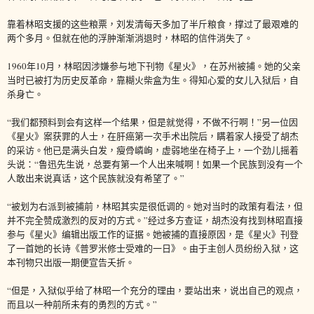
靠着林昭支援的这些粮票，刘发清每天多加了半斤粮食，撑过了最艰难的
两个多月。但就在他的浮肿渐渐消退时，林昭的信件消失了。
1960年10月，林昭因涉嫌参与地下刊物《星火》，在苏州被捕。她的父亲
当时已被打为历史反革命，靠糊火柴盒为生。得知心爱的女儿入狱后，自
杀身亡。
“我们都预料到会有这样一个结果，但是就觉得，不做不行啊！”另一位因
《星火》案获罪的人士，在肝癌第一次手术出院后，瞒着家人接受了胡杰
的采访。他已是满头白发，瘦骨嶙峋，虚弱地坐在椅子上，一个劲儿摇着
头说：“鲁迅先生说，总要有第一个人出来喊啊！如果一个民族到没有一个
人敢出来说真话，这个民族就没有希望了。”
“被划为右派到被捕前，林昭其实是很低调的。她对当时的政策有看法，但
并不完全赞成激烈的反对的方式。”经过多方查证，胡杰没有找到林昭直接
参与《星火》编辑出版工作的证据。她被捕的直接原因，是《星火》刊登
了一首她的长诗《普罗米修士受难的一日》。由于主创人员纷纷入狱，这
本刊物只出版一期便宣告夭折。
“但是，入狱似乎给了林昭一个充分的理由，要站出来，说出自己的观点，
而且以一种前所未有的勇烈的方式。”