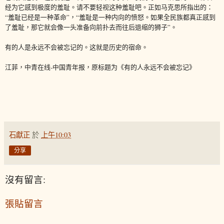
经为它感到极度的羞耻。请不要轻视这种羞耻吧。正如马克思所指出的：
“羞耻已经是一种革命”，“羞耻是一种内向的愤怒。如果全民族都真正感到
了羞耻，那它就会像一头准备向前扑去而往后退缩的狮子”。
有的人是永远不会被忘记的。这就是历史的宿命。
江菲，中青在线-中国青年报，原标题为《有的人永远不会被忘记》
石獻正
於
上午10:03
分享
沒有留言:
張貼留言