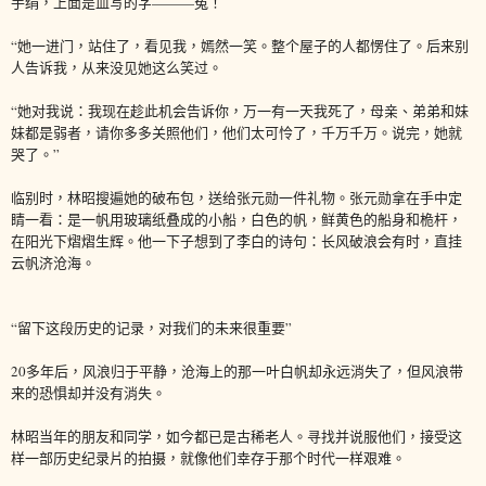
手绢，上面是血写的字———冤！
“她一进门，站住了，看见我，嫣然一笑。整个屋子的人都愣住了。后来别
人告诉我，从来没见她这么笑过。
“她对我说：我现在趁此机会告诉你，万一有一天我死了，母亲、弟弟和妹
妹都是弱者，请你多多关照他们，他们太可怜了，千万千万。说完，她就
哭了。”
临别时，林昭搜遍她的破布包，送给张元勋一件礼物。张元勋拿在手中定
睛一看：是一帆用玻璃纸叠成的小船，白色的帆，鲜黄色的船身和桅杆，
在阳光下熠熠生辉。他一下子想到了李白的诗句：长风破浪会有时，直挂
云帆济沧海。
“留下这段历史的记录，对我们的未来很重要”
20多年后，风浪归于平静，沧海上的那一叶白帆却永远消失了，但风浪带
来的恐惧却并没有消失。
林昭当年的朋友和同学，如今都已是古稀老人。寻找并说服他们，接受这
样一部历史纪录片的拍摄，就像他们幸存于那个时代一样艰难。