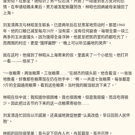
督劳动。在那里，她结识了另一位右派，开始了一段遭到官方反对的恋
情，在申请结婚未果后，男方被发配新疆劳改，林昭也因病被母亲接回了
上海。
刘发清再次与林昭发生联系，已是两年后在甘肃某地劳动时。那是1960
年，他的口粮已减至每月20斤，没有菜，没有任何副食，每顿全靠一块三
两多的玉米面馒头。因为饿得全身浮肿，他甚至把医药室的药都吃光了，
而周围的村庄，更是“饿殍遍野”，“晚上可以听见遍地的哭声”。
就在这时，他接到了林昭从上海寄来的信，里面夹了一个小纸包。他打开
一看———惊呆了。
“一张粮票，两张粮票，三张粮票……”在胡杰的镜头前，他含着泪，一张张
地数着，好像那些粮票现在仍在他手中：“啊，一共是七张粮票，每张都是
5斤的全国通用粮票。看到这些粮票，当时我的眼泪就流下来了。”
林昭在信中说：我知道你很困难，我也很困难，但是我很瘦，而且吃得很
少。因此把过去节约下来的这一点粮票寄给你……
刘发清连忙回信以示感谢，还真诚地敦促她要“认真改造，早日回到人民怀
抱”。
林昭的回信很简单：吾与足下同舟人也，舟若靠岸，吾亦可登。