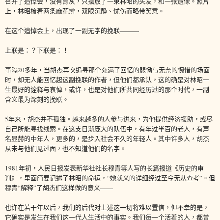
召开了追悼会，没有骨灰，只摆放了一束林昭的头发，和一张遗像。照片
上，林昭梳着两条麻花辫，双眼沉静、忧伤而略带笑意。
在这个追悼会上，出现了一副无字的挽联———
上联是：？下联是：！
事隔20多年，当胡杰再次追寻那个充满了回忆的悲恸与无奈的惋惜的场面
时，却无人能回忆起这副挽联的作者，但他们都承认，这的确是对林昭一
生最好的诠释与哀悼，或许，也是对他们所共同经历过的那个时代，一副
含义最为深刻的挽联。
5年来，胡杰并不孤独。越来越多的人参与进来，为他提供经济援助，或尽
自己所能寻找线索。在这支日渐庞大的队伍中，有年过半百的老人，有声
名显赫的中年人，更多的，是步入社会不久的年轻人。其中许多人，胡杰
从未与他们见过面，也不知道他们的名字。
1981年初，人民日报发表新华社社长穆青等人写的长篇报道《历史的审
判》，里面简要记述了林昭的命运，“她就义的详细经过至今无从查考”。但
穆青“解释”了胡杰们这样做的意义——
也许在若干年以后，我们的后代对上述这一切将难以置信，但不幸的是，
它确实是发生在我们这一代人生活中的事实。我们每一个活着的人，都曾