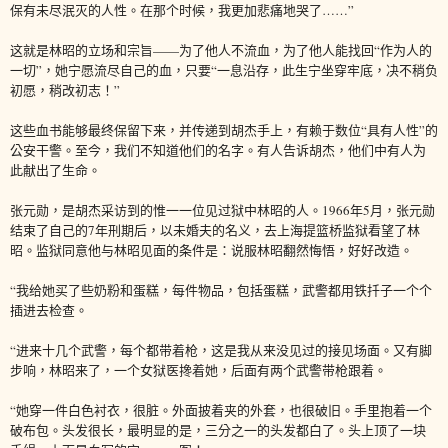
保有未尽泯灭的人性。在那个时候，我更加悲痛地哭了……”
这就是林昭的立场和宗旨——为了他人不流血，为了他人能找回“作为人的
一切”，她宁愿流尽自己的血，只要“一息沿存，此生宁坐穿牢底，决不稍负
初愿，稍改初志！”
这些血书能够最终保留下来，并传递到胡杰手上，有赖于数位“具有人性”的
公安干警。至今，我们不知道他们的名字。有人告诉胡杰，他们中有人为
此献出了生命。
张元勋，是胡杰采访到的惟一一位见过狱中林昭的人。1966年5月，张元勋
结束了自己的7年刑期后，以未婚夫的名义，去上海提篮桥监狱看望了林
昭。监狱同意他与林昭见面的条件是：说服林昭翻然悔悟，好好改造。
“我给她买了些奶粉和蛋糕，每件物品，包括蛋糕，武警都用铁扦子一个个
插进去检查。
“进来十几个武警，每个都带着枪，这是我从来没见过的接见场面。又有脚
步响，林昭来了，一个女狱医搀着她，后面有两个武警带枪跟着。
“她穿一件白色衬衣，很脏。外面披着夹的外套，也很破旧。手里抱着一个
破布包。头发很长，最明显的是，三分之一的头发都白了。头上顶了一块