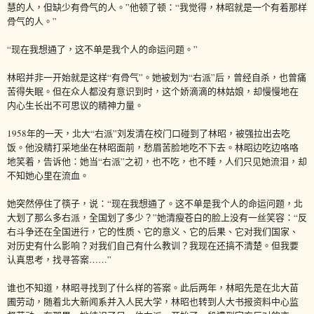
慧的人，但缺少有骨气的人。”他顿了顿：“我觉得，林昭就是一个有着那样
骨气的人。”
“现在我想通了，这不单是我个人的命运问题。”
林昭并非一开始就是这样“有骨气”。她被划为“右派”后，曾经自杀，也曾痛
苦得失眠。但在众人都没有意识到时，这个娇滴滴的林姑娘，却慢慢地在
内心生长出不可思议的精神力量。
1958年的一天，北大“右派”刘发清在校门口碰到了林昭，被强拉出去吃
饭。他没精打采地坐在林昭面前，愁眉苦脸地吃不下去。林昭边吃边咯咯
地笑着，告诉他：她当“右派”之初，也不吃，也不睡，人们只见她流泪，却
不知她心里在流血。
她突然停住了筷子，说：“现在我想通了。这不单是我个人的命运问题，北
大划了那么多右派，全国划了多少？”她清瘦苍白的脸上没有一丝笑容：“反
右斗争还在全国进行，它的性质、它的意义、它的后果、它对我们国家、
对历史有什么影响？对我们自己有什么教训？我现在还搞不清楚。但我要
认真思考，找寻答案……”
谁也不知道，林昭寻找到了什么样的答案。此后两年，林昭先是在北大苗
圃劳动，随着北大新闻系并入人民大学，林昭也转到人大书报资料中心监