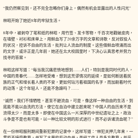
“我仍然察见到，还不完全忽略你们身上，偶然有机会显露出的人性闪光”
林昭开始了她近8年的牢狱生活。
8年中，被剥夺了笔和纸的林昭，用竹签、发卡等物，千百次地戳破皮肉，
在墙壁、衬衫和床单上，用鲜血写了20余万字的文章和诗歌，反对奴役人
的状况，控诉不自由的生活，批判让人流血的制度。这些借鲜血喷涌而出
的文字，或许正是几年前，她还在北大校园里时，下决心认真思考并努力
找寻的答案。
林昭这样写道：“每当我沉痛悲愤地想到……人们，特别是我同时代的人，
中国的青春代……怎样地受难，想到这荒谬情况的延续，是如何断送着民
族的正气和增长着人类的不安，更如何玷污着祖国的名字，而加剧着时代
的动荡，这个年轻人，还能不急躁吗？……
“诚然，我们不惜牺牲，甚至不避流血，可是，像这样一种自由的生活，到
底能不能以血洗的方法，使它在血泊中建立起来呢？中国人的血历来不是
流得太少，而是太多。即使在中国这么一片深厚的中世纪遗址之上，政治
斗争是不是也有可能，以一种比较文明的形式进行，而不必诉诸流血呢？”
在一份林昭服刑期间重新犯罪的记录中，这样写道：“林犯关押几年来，一
贯拒不接受教育，书写了大量的反动血书，虽经工作人员多方教育，并采