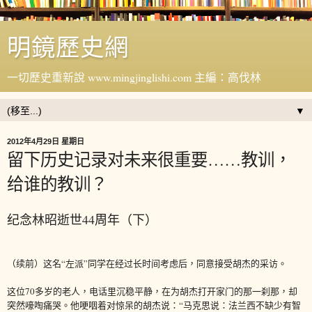
明鏡歷史網
一切歷史重新說 www.mingjinglishi.com 主編：高伐林
▼
2012年4月29日 星期日
留下历史记录对未来很重要……教训，
给谁的教训？
纪念林昭逝世44周年（下）
（续前）这名“左派”同学在经过长时间考虑后，同意接受胡杰的采访。
这位70多岁的老人，电话里沉稳平静，在为胡杰打开家门的那一刹那，却
突然嚎啕痛哭。他哽咽着对惊呆的胡杰说：“马克思说：法兰西不缺少有智