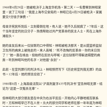
1968年4月29日，她被枪决于上海龙华机场。第二天，一名警察到林昭家
里，说了三句话：“我是上海市公安局的。林昭已在4月29日被枪决。家属
要交5分钱子弹费。”
母亲许宪民听到后，立刻晕倒在地。有人说，她不久后就疯了。7年后，这
个当年坚定的抗日分子、热情帮助过共产党革命的民主人士，死在上海外
滩街头。
她的亲友后来从一位狱医的口中得知，林昭被枪决那天，是从提篮桥监狱
卫生所的病床上被拖走的。来人高喊：“死不改悔的反革命，你的末日到
了！”她一直在咳血，但始终在反抗与呼喊。这位狱医吓得躲进隔壁的病
房，听到林昭叫他的名字，对他道“永别”。
此前，在宣判罪行的判决书上，林昭愤然写下《历史将宣判我无罪》的血
书。12年后，她的预言应验了。
1980年8月，上海高级法院以“沪高刑复字435号判决书”宣告林昭无罪，结
论为“这是一次冤杀无辜”。
但林昭的大部分朋友是在中央为右派平反后，开始内心平静地相互联系
时，方知林昭早已不在人世。北大的部分同学和老师在那一年年底为林昭