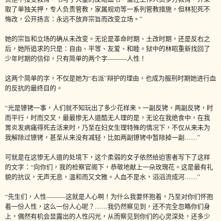
取了单独关押，专人负责管教，家属规劝等一系列管教措施，但林犯死不
悔改，公开扬言：永远不放弃宗旨而改变立场。”
她的宗旨和立场的确从未改变。无论是革命时期、土改时期，还是反右之
后，她所追求的只是：自由、平等、友爱、和睦。狱中的林昭重新找回了
少年时期的信仰，只有简单的两个字———人性！
这两个简单的字，不仅是她为“右派”辩护的理由，也成为服刑时期她进行血
的反抗的最终目的。
“光是镣铐一事，人们就不知玩出了多少花样来。一副反铐，两副反铐，时
而平行，时而交叉，最最惨无人道酷无人理的是，无论在我绝食中，在我
胃炎发病痛得死去活来时，乃至在妇女生理特殊的情况下，不仅从来未为
我解除过镣铐，甚至从来没有减轻，比如两副镣铐中暂除掉一副……”
可就是在这惨无人道的处境下，这个柔弱的女子依然给迫害者写下了这样
的文字：“向你们，我的检察官阁下，恭敬地献上一朵玫瑰花。这是最有礼
貌的抗议，无声无息，温和而又文雅。人血不是水，滔滔流成河……”
“先生们，人性———这就是人心啊！为什么我要怀抱着，乃至对你们怀抱
着一份人性，这么一份人心呢？……我仍然察见到，还不完全忽略你们身
上，偶然有机会显露出的人性闪光，从而察见到你们的心灵深处，还多少