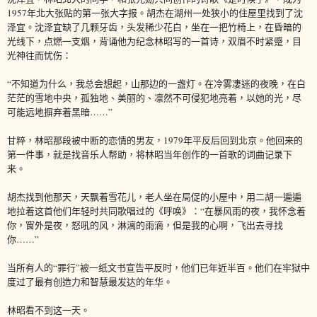
1957年北大张贴的第一张大字报。胡杰在湖州一处狭小的住屋里找到了沈
泽宜。沈泽宜缺了几颗牙齿，头发稀少花白，坐在一把竹椅上，在昏暗的
光线下，点燃一支烟，背诵他为纪念林昭写的一首诗，双眉不时紧蹙，目
光神往而忧伤：
“不知道为什么，我总会想起，山那边的一盏灯。在冷雾凄迷的夜晚，在白
茫茫的雪地中央，孤独地、美丽的、凛然不可侵犯地亮着，以她的光，尽
可能远地摒弃着黑暗……”
甘粹，林昭那段被中断的恋情的男友，1979年平反后回到北京。他回来的
第一件事，就是找音乐人帮助，将林昭当年创作的一首歌的词曲记录下
来。
胡杰找到他那天，天飘着雪花儿，老人坐在局促的小屋中，用二胡一遍遍
地拉着这首他们年轻时共同歌唱过的《呼唤》：“在暴风雨的夜，我怀念着
你，窗外是夜，怒吼的风，淋漓的雨滴，但是我的心啊，飞出去寻找
你……”
当所有人的“罪行”被一纸文书宣告平反时，他们已年近半百。他们在牢狱中
度过了最有创造力和智慧最发达的年华。
林昭看不到这一天。