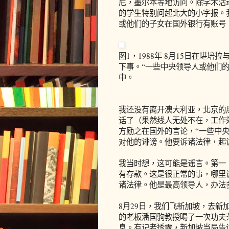
尼，墨尔本等地访问。除学术活
的学生特别问起北大的小字报。
或他们的子女在国外银行有账号
图1，1988年 8月15日在堪
下事。“一些中央领导人或他们
中。
我还没有离开澳大利亚，北京的
话了（果然线人无处不在，工作
方励之在国外的言论，“一些中
对他的诽谤。他要诉诸法律，起
我当时想，这可能是谣言。第一
有存款。这是很正常的事，哪里
诸法律。他是最高领导人，办法
8月29日，我们飞新加坡，去新
的老板潘国驹教授喝了一次功夫
息。有记者透露，新加坡当局告