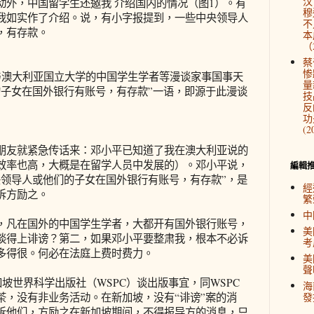
汉
动外，中国留学生还邀我 介绍国内的情况（图1）。有
穆
我如实作了介绍。说，有小字报提到，一些中央领导人
不
，有存款。
本
（2
蔡
惨
培拉与澳大利亚国立大学的中国学生学者等漫谈家事国事天
量
的子女在国外银行有账号，有存款”一语，即源于此漫谈
技
反
功
(2
朋友就紧急传话来：邓小平已知道了我在澳大利亚说的
效率也高，大概是在留学人员中发展的）。邓小平说，
編輯
央领导人或他们的子女在国外银行有账号，有存款”，是
經
诉方励之。
繁
中
，凡在国外的中国学生学者，大都开有国外银行账号，
美
谈得上诽谤？第二，如果邓小平要整肃我，根本不必诉
考
多得很。何必在法庭上费时费力。
美
聲
加坡世界科学出版社（WSPC）谈出版事宜，同WSPC
海
茶，没有非业务活动。在新加坡，没有“诽谤”案的消
發
诉他们，方励之在新加坡期间，不得报导方的消息，只