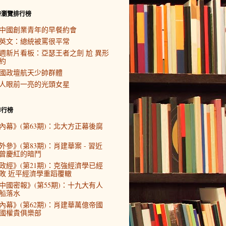
時瀏覽排行榜
中國創業青年的早餐約會
英文：總統被罵很平常
週新片看板：亞瑟王者之劍 尬 異形
約
國政壇航天少帥群體
人眼前一亮的光頭女星
排行榜
內幕》(第63期)：北大方正幕後腐
外參》(第83期)：肖建華案 - 習近
曾慶紅的暗鬥
政經》(第21期)：克強經濟學已經
敗 近平經濟學重蹈覆轍
中國密報》(第55期)：十九大有人
船落水
內幕》(第62期)：肖建華萬億帝國
國權貴俱樂部