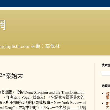
網
jinglishi.com 主編：高伐林
搜索
平”案始末
明鏡
“Deng Xiaoping and the Transformation
經
换），作者Ezra Vogel (傅高义）。它是迄今篇幅最大的
繁
不知的邓氏的秘闻或故事。New York Review of
胡
力
 Real Deng”。在写书评时，回忆起一个老故事——“诽谤