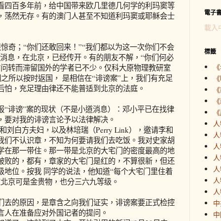
看四百多年前，给中国带来欧几里德几何学的利玛窦等
電子
，荡然无存。有的澳门人甚至不知道利玛窦或耶稣会士
載入
惊奇；“你们还敢回来！”“我们都以为这一次你们不会
標籤
道消息，在北京，已经传开。有的朋友不解，“你们何必
《
访问转而滞留国外的学者已不少。仅科大原物理教研室
之所以按时返国， 是相信在“诽谤案”上，我们有充足
《
后怕，充足理由律还不能普适到北京的法庭。
《
《
报“诽谤”案的现状（不是小道消息）：邓小平已在找律
《
，要对我的诽谤言论予以法律解决。
人
ell）和刘白方夫妇，以及林培瑞（Perry Link），邀请李和
人
我们不认识章，不知为何要请我们去吃饭。我对史家胡
人
学在那一带住。那一带是北京的大宅门的密度最高的地
人
破败的，都有，章家的大宅门是红的，不算很新，但还
人
级地位。按我 同学的说法，他知道“每个大宅门里住着
人
在北京可是金贵物，也分三六九等级。
人
们去的原因，是章含之向我们证实，诽谤案要正式检控
中
言人在准备应对外国记者的提问。
中