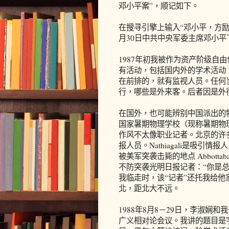
邓小平案”，顺记如下。
在搜寻引擎上输入“邓小平，方励
月30日中共中央军委主席邓小平
1987年初我被作为资产阶级自
有活动，包括国内外的学术活动
在前排的，就有监视人员。任何
行，哪些是外来客。后者因是外
在国外，也可能辨别中国派出的特殊任
国家暑期物理学校（现称暑期物
作风不太像职业记者。北京的许
报人员。Nathiagali是吸
被美军突袭击毙的地点 Abbottab
不防突袭光明日报记者：“你是
我临走时，该“记者”还托我给
北，距北大不远。
1988年8月8－29日，李淑娴和我去澳
广义相对论会议。我讲的题目是宇