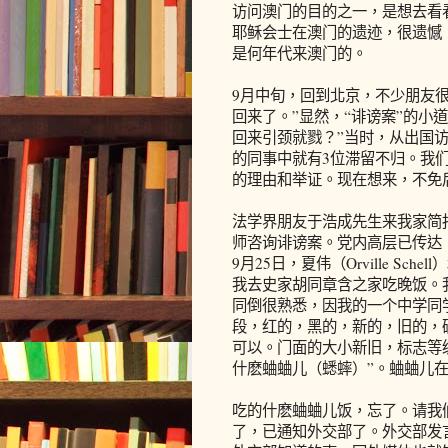
访问澳门的目的之一，是想去看
耶稣会士在澳门的遗迹，很遗憾
是何年代来澳门的。
9月中旬，回到北京，不少朋友很
回来了。”显然，“诽谤案”的小
回来引颈就戮？”当时，从出国
的同事中就有3位滞留不归。我们
的理由和举证。现在想来，不免
法学界朋友于浩成先生来我家简
师咨询诽谤案。党内高层已传达
9月25日，夏伟（Orville Sch
我去史家胡同章含之家吃晚饭。
同倒很熟悉，因我的一个中学同
段，红的，黑的，新的，旧的，
可以。门面的大小新旧，标志等
什麽蛐蛐儿（蟋蟀）”。蛐蛐儿
吃的什麽蛐蛐儿饭，忘了。请我
了，已通知外交部了。外交部发