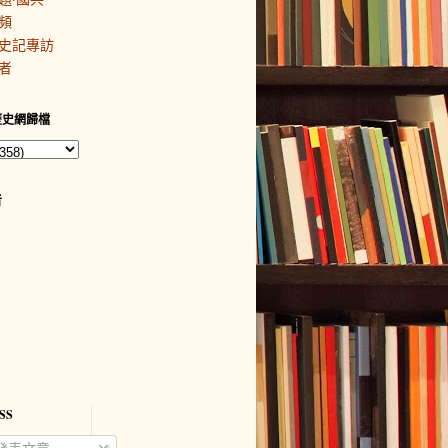
頻
史記專訪
者
歷史網歸檔
者
SS