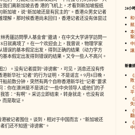
在我们离新加坡去香 港的飞机上，才看到新加坡报纸
24小
句新加坡，说“新加坡还是有民主的”。香港众男女记者
和
难理解，那时候香港尚未回归，香港记者还没有体尝过
蔡
本
聖
黄林秀蓮訪問學人基金會”邀请，在中文大学讲学訪問一
月8日就离境了。在一个欢迎会上，我曾说，物理学家
中
从错误的基本假定出发，得到正确的结果（动力学方
讓
的基本假定出发得到错误的结果。又令一些人不高兴。
新書
图2）。没有记者提到“诽谤案”，可见，消息还没有传
香港新华社“记者”的行为证明，不是谣言。9月8日晚，
《
敗
开船前数分钟，突然有两个自称香港新华社“记者”要求
《
问：你在澳洲是不是讲过“一些中央领导人或他们的子
平
我答：“有啊”。采访立即结束，转身就走，也没有说
《
，而是取证。
失
《
翻
我在香港被记者围住。谈到，相对于中国而言，“新加坡还
《
者们还不知道“诽谤案”。
中