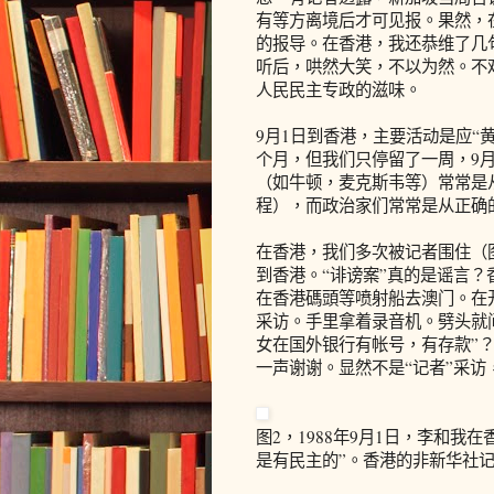
有等方离境后才可见报。果然，
的报导。在香港，我还恭维了几
听后，哄然大笑，不以为然。不
人民民主专政的滋味。
9月1日到香港，主要活动是应“
个月，但我们只停留了一周，9
（如牛顿，麦克斯韦等）常常是
程），而政治家们常常是从正确
在香港，我们多次被记者围住（
到香港。“诽谤案”真的是谣言？
在香港碼頭等喷射船去澳门。在
采访。手里拿着录音机。劈头就
女在国外银行有帐号，有存款”？
一声谢谢。显然不是“记者”采访
图2，1988年9月1日，李和
是有民主的”。香港的非新华社记