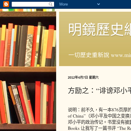
明鏡歷史
一切歷史重新說 www.ming
2012年4月7日 星期六
方励之：“诽谤邓小
说明：前不久，有一本876页厚的书出版，书名
of China”（邓小平及中国之变
邓小平的政治传记。书里没有披露人所
Books 让我写了一篇书评 “The