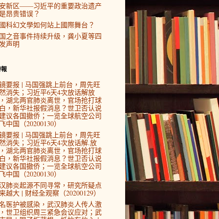
安新区——习近平的重要政治遗产
是昂贵错误？
國科幻文學如何站上國際舞台？
国之音事件持续升级，龚小夏等四
发声明
時報
镜要报 | 马国强跳上前台，周先旺
然消失；习近平6天4次放话解放
，湖北两官肺炎离世，官场抢打球
白，新华社报假消息？世卫否认说
建议各国撤侨；一览全球航空公司
飞中国（20200130）
镜要报 | 马国强跳上前台，周先旺
然消失；习近平6天4次放话解.放
，湖北两官肺炎离世，官场抢打球
白，新华社报假消息？世卫否认说
建议各国撤侨；一览全球航空公司
飞中国（20200130）
汉肺炎起源不同寻常，研究所疑点
来越大 | 财经全观察（20200129）
4名医护被感染，武汉肺炎人传人激
，世卫组织周三紧急会议应对；武