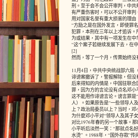
刑。至于会不会公开审判，中共
有严重伤害时，可以不公开审判
用对国家名誉有重大损害的理由
“方励之是在国外发言，即使罪
犯罪，本刑在三年以上才追诉。
为或结果，其中有一项发生在中
“这个案子若继续发展下去，在
[2]
然而，等了一个月，传票始终没
11月4日，中共中央统战部六
诽谤案撤诉了，警报解除，但没
后来得知的内情是，中国驻联合
罪，因为方的言论没有点名邓小平
这不能用作诽谤言论。谤言罪是
人）。如果原告是“一些领导人及
上？政治局委员以上？当时，邓
为什麼邓小平对“领导人及其子
对比1976年春的另一个故事。
小平听后淡然一笑：“那就点名
水烫” 。1988年，“国外存款