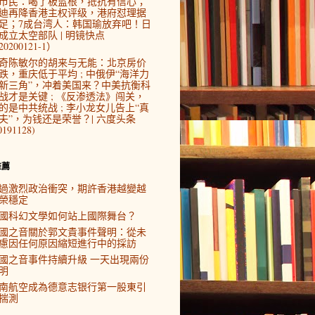
市民：喝了板蓝根，抵抗有信心；
迪再降香港主权评级，港府怼理据
足；7成台湾人：韩国瑜放弃吧！日
成立太空部队 | 明镜快点
0200121-1）
奇陈敏尔的胡来与无能：北京房价
跌，重庆低于平均 ; 中俄伊“海洋力
新三角”，冲着美国来？中美抗衡科
战才是关键 ; 《反渗透法》闯关，
的是中共统战 ; 李小龙女儿告上“真
夫”，为钱还是荣誉？| 六度头条
0191128)
推薦
過激烈政治衝突，期許香港越變越
榮穩定
國科幻文學如何站上國際舞台？
國之音關於郭文貴事件聲明：從未
慮因任何原因縮短進行中的採訪
國之音事件持續升級 一天出現兩份
明
南航空成為德意志银行第一股東引
揣測