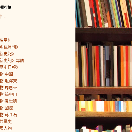
書排行榜
中…
名星》
明鏡月刊》
新史記》
新史記》專訪
歷史日報》
物·中國
物·毛澤東
物·周恩來
物·孫中山
物·袁世凱
物·國際
物·蔣介石
共黨史
國人物