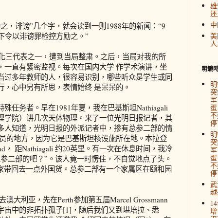
雄
还
中
之，诽谤”几个字，就会读到一则1988年的新闻：“9
下令以诽谤罪检控方励之。”
美
人
由化三代表之一，遭到当局整肃。之后，当局对我的所
，一直有紧密监视。每次在国内大学 作学术演讲，坐
明鏡
当过多年教师的人，很容易识别，哪些听众是学生或同
明
行，心中另有所思，表情始终 是呆呆的。
突
军
务者。早在1981年夏，我在巴基斯坦Nathiagali
蛋
不
理学院）讲几次天体物理。来了一位光明日报记者，其
停
多人知道，光明日报的外派记者中，掺有总参二部的情
明
引情报人员的地方，因为它是巴基斯坦核设施所在地。本拉登
突
ad， 距Nathiagali 约20英里。有一次在休息时间，我冷
军
蛋
总参二部的吧？”。该人竟一时愣住，不自觉地点了头。
不
他家带回去一点外国货。总参二部有一个家属区在颐和园
停
武
越
大利亚，先在Perth参加第五届Marcel Grossmann
1
宙中的非拓扑孤子[1]，随后我们又到堪培拉、悉
增