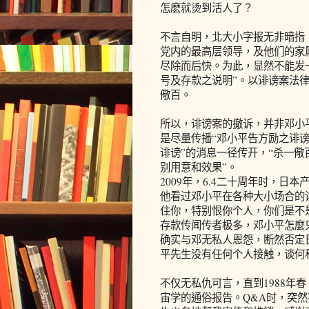
怎麽就烫到活人了？
不言自明，北大小字报无非暗指，
党内的最高层领导，及他们的家属
尽除而后快。为此，显然不能发
号及存款之说明”。以诽谤案法
儆百。
所以，诽谤案的撤诉，并非邓小
是尽量传播“邓小平告方励之诽谤
诽谤”的消息一径传开，“杀一儆
别用意和效果”。
2009年，6.4二十周年时，
他看过邓小平在各种大小场合的
住你，特别恨你个人，你们是不是
存款传闻传者极多，邓小平怎麼只
确实与邓无私人恩怨，断然否定
平先生没有任何个人接触，谈何
不仅无私仇可言，直到1988年
宙学的通俗报告。Q&A时，突