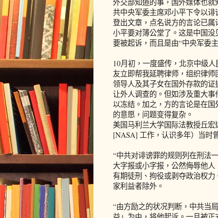
外交部知道的事，国外媒体也就知
共中央军委主席邓小平下令以诽谤
登出文章，点名说方的言论已属
小平要对簿公堂了。这是中国没
要被起诉，而且是由“中央军委主
10月初，一度盛传，北京中级
友立即帮我延聘律师，组织律师
领导人及其子女在国外存款的证
让外人调查的。但如涉及重大事
以冻结。加之，方的言论是在国
的意愿，问题变得复杂。
美国马利兰大学国际法教授丘宏
[NASA] 工作，认识多年）当
“中共对诽谤罪的规则列在刑法
大字报或小字报，公然侮辱他人
有期徒刑、拘役或剥夺政治权力
家利益者除外。
“由方励之的状况判断，中共当
益」为由，将他起诉。一旦被正