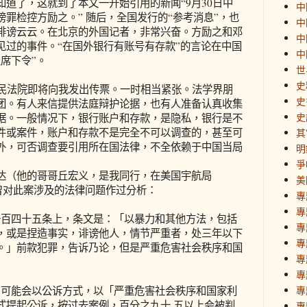
道了，这就到了本文一开始引用的新闻“9月30日中
中
罪检控方励之。” 随后，全国发行的“参考消息”，也
中
诽谤云云。在北京的外国记者，非常兴奋。方励之和邓
中
见过的事件。“在国外银行有账号有存款”的言论在中国
中
席下令”。
世
史
人民法院即将向我发出传票。一时相当紧张。法学界朋
史
团。有人来信提供法庭辩护论据，也有人准备认真收集
史
据。一般情况下，银行账户和存款，是隐私，银行是不
件或案件，账户和存款不是完全不可以调查的，甚至可
其
外，可否调查要引用所在国法律，不全依赖于中国当局
明
爭
达（他的哥哥丘宏义，是我同行，在美国宇航局
美
时曾对此案涉及的法律问题作过分析：
專
專
一百四十五条上，条文是：「以暴力和其他方法，包括
專
，或是捏造事实，诽谤他人，情节严重者，处三年以下
專
。」前款犯罪，告诉乃论，但是严重危害社会秩序和国
專
專
局可能会以公诉方式，以「严重危害社会秩序和国家利
專
式提起公诉，按过去案例，百分之九十 五以上会被判
專