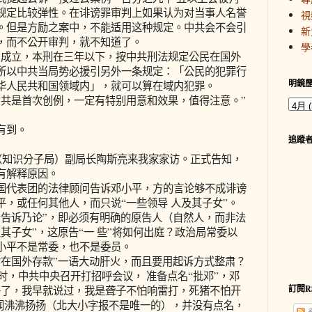
规定比较弹性。在诽谤罪审判上如果认为对当事人名誉
視
。但是方励之案中，不能适用这种规定。中共会不会引
新
，而不公开审判，就不知道了。
學
名成立，本刑在三年以下，按中共刑法规定公民在国外
所以中共当局势必援引另外一条规定：「公民的犯罪行
明鏡
华人民共和国领域内」，就可以算在域内犯罪。
中共是首次创例，一定有特别用意和效果，值得注意。”
有到。
追蹤
局（知识分子局）副局长陶斯亮来我家家访。正式告知，
有解释原因。
国代表团的法律顾问告诉邓小平，方的言论够不成诽谤
，或任何其他人，而只说“一些领导 人及其子女”。
“告诉乃论”，即必须有明确的原告人（自然人，而非法
其子女”，这原告“一 些”将如何出庭？政治局常委以
小平不是常委，也不是委员。
女在国外存款”一语大动肝火，而且要用起诉方式整肃？
那时，中共中央召开打招呼会议， 准备点名“批邓”，邓
訂閱R
好了，我早就说过，我是聋子不怕响雷打，死猪不怕开
”传闻沸沸扬扬（北大小字报不是唯一的），并没有点名，