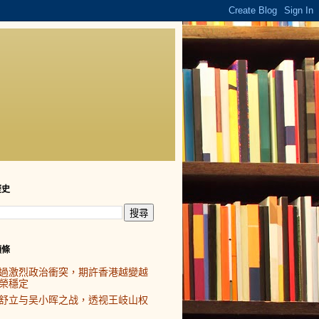
歷史
頭條
過激烈政治衝突，期許香港越變越
榮穩定
舒立与吴小晖之战，透视王岐山权