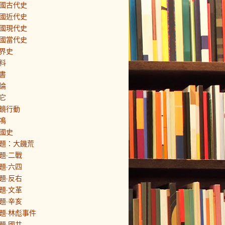
國古代史
國近代史
國現代史
國當代史
界史
料
書
論
它
鏡行動
鳴
國史
題：大饑荒
題·二戰
題·六四
題·反右
題·文革
題·辛亥
題·林彪事件
題·國共