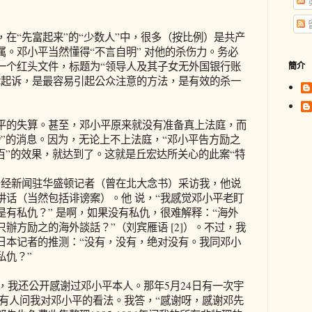
在“先富起来”的“少数人”中，很多（按比例）是共产
。邓小平当然懂得“不言自明” 对他的杀伤力。务必
一个红头文件，标题为“领导人及其子女无外国银行账
簡介
律起诉，是最容易引起公众注意的方法，是有效的杀一
平的失算。甚至，邓小平原来就没有准备真上法庭，而
”的消息。因为，无论上不上法庭，“邓小平告方励之
百”的效果，就达到了。这就是丘宏达所关心的此案“特
日本产经新闻驻华盛顿记者（曾在北大念书）采访我，他说
讲话（当然包括诽谤案）。他 说，“我感觉邓小平老盯
有私仇？” 是啊，如果没有私仇，很难解释：“海外
辦方励之的海外談話？”（刘宾雁语 [2]）。不过，我
日本记者的推测：“没有，没有，绝对没有。我同邓小
私仇？”
春，我还公开感谢过邓小平本人。那年5月24日有一次宇
然有人问我对邓小平的看法。我答，“感谢呀，感谢邓先