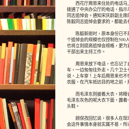
西花厅周恩来住处的电话马上
拨通了中央办公厅的电话，指示
同志追悼会。通知宋庆龄副主席
陈毅同志追悼会要求的，都能去
陈毅新逝时，原本身份已不是
个追悼会的规模也仅控制在50
也将立刻提高追悼会规格，更为
干部出来主持工作。
周恩来放下电话，也忘记了自
车，一边匆匆往外走。几个卫士
说，上车穿！上车后周恩来也不
衣服，在汽车抵达目的地之前，
而毛泽东则披着大衣，将睡衣
毛泽东灰色的呢大衣下面，露着
头鞋。
顾保孜回忆说，很多人在现场
会这件事情本身就实属不易，所