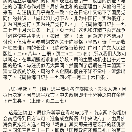
实的建立以理解他的诗词。现在我要引一二反面的例证，与
汪的心理状态作对照。周佛海主和的正面理由，从他的日记
来看，与汪精卫几乎完全一致。他在日记中又记下了国民党
同仁的共识：「咸以如此打下去，非为中国打，实为俄打；
非为国民党打，实为共产党打也。」（《周佛海日记》一九
三七年十月六日条，上册，页七九）这也和汪精卫预言战争
「必将使中共坐大」，如出一辙。（此一问题这里不能展开
讨论，但读者可参看胡文辉关于陈寅恪〈阜昌〉诗「一局收
枰胜属谁」句的长注，《陈寅恪诗笺释》广州：广东人民出
版社，二○○八年，上册，页二○二─二○四）所以我们大致可
以断定，在早期避战求和的阶段，周的主要动机也出于对亡
国的恐惧，与汪氏似无大异同。然而到了后期在日本羽翼下
建立政权的阶段，周的个人企图心便在不知不觉中，流露出
来了。《周佛海日记》一九四○年一月二十六日条：
八时半起。与（梅）思平商拟各院部院长、部长人选，因
拟行决定，因与思平戏言，中央政府即于十分钟之内在余笔
下产生矣。（上册，页二三七）
这是汪精卫、周佛海等等在青岛与北平、南京两个伪组织
会商后得到日方认可，准备成立所谓「中央政府」，由周佛
海负责拟定人选。周的「戏言」其实即是得意忘形的轻佻表
现。同年三月三十一日，即伪「国民政府还都典礼」的第二