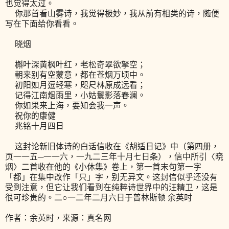
也觉得太过。
你那首看山雾诗，我觉得极妙，我从前有相类的诗，随便
写在下面给你看看。
晓烟
槲叶深黄枫叶红，老松奇翠欲拏空；
朝来别有空蒙意，都在苍烟万顷中。
初阳如月逗轻寒，咫尺林原成远看；
记得江南烟雨里，小姑鬟影落春澜。
你如果来上海，要知会我一声。
祝你的康健
兆铭十月四日
这封论新旧体诗的白话信收在《胡适日记》中（第四册，
页一一五─一一六，一九二三年十月七日条），信中所引〈晓
烟〉二首收在他的《小休集》卷上，第一首末句第一字
「都」在集中改作「只」字，别无异文。这封信似乎还没有
受到注意，但它让我们看到在纯粹诗世界中的汪精卫，这是
很可珍贵的。二○一二年二月六日于普林斯顿 余英时
作者：余英时，来源：真名网