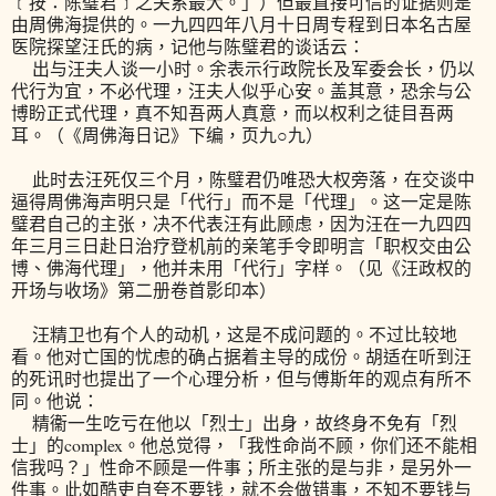
﹝按：陈璧君﹞之关系最大。」）但最直接可信的证据则是
由周佛海提供的。一九四四年八月十日周专程到日本名古屋
医院探望汪氏的病，记他与陈璧君的谈话云：
出与汪夫人谈一小时。余表示行政院长及军委会长，仍以
代行为宜，不必代理，汪夫人似乎心安。盖其意，恐余与公
博盼正式代理，真不知吾两人真意，而以权利之徒目吾两
耳。（《周佛海日记》下编，页九○九）
此时去汪死仅三个月，陈璧君仍唯恐大权旁落，在交谈中
逼得周佛海声明只是「代行」而不是「代理」。这一定是陈
璧君自己的主张，决不代表汪有此顾虑，因为汪在一九四四
年三月三日赴日治疗登机前的亲笔手令即明言「职权交由公
博、佛海代理」，他并未用「代行」字样。（见《汪政权的
开场与收场》第二册卷首影印本）
汪精卫也有个人的动机，这是不成问题的。不过比较地
看。他对亡国的忧虑的确占据着主导的成份。胡适在听到汪
的死讯时也提出了一个心理分析，但与傅斯年的观点有所不
同。他说：
精衞一生吃亏在他以「烈士」出身，故终身不免有「烈
士」的complex。他总觉得，「我性命尚不顾，你们还不能相
信我吗？」性命不顾是一件事；所主张的是与非，是另外一
件事。此如酷吏自夸不要钱，就不会做错事，不知不要钱与