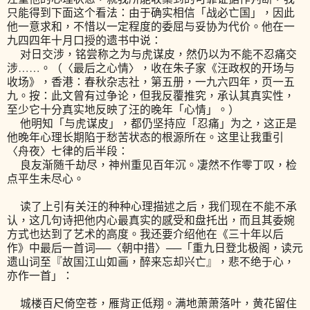
只能得到下面这个看法：由于确实相信「战必亡国」，因此
他一意求和，不惜以一定程度的委屈与妥协为代价。他在一
九四四年十月口授的遗书中说：
对日交涉，铭尝称之为与虎谋皮，然仍以为不能不忍痛交
涉……。（〈最后之心情〉，收在朱子家《汪政权的开场与
收场》，香港：春秋杂志社，第五册，一九六四年，页一五
九。按：此文曾有过争论，但我反覆推究，承认其真实性，
至少它十分真实地反映了汪的晚年「心情」。）
他明知「与虎谋皮」，都仍坚持应「忍痛」为之，这正是
他晚年心理长期陷于愁苦状态的根源所在。这里让我重引
〈舟夜〉七律的后半段：
良友渐随千劫尽，神州重见百年沉。凄然不作零丁叹，检
点平生未尽心。
读了上引有关汪的种种心理描述之后，我们现在不能不承
认，这几句诗把他内心最真实的感受和盘托出，而且其委婉
方式也达到了艺术的高度。我还要介绍他在《三十年以后
作》中最后一首词──〈朝中措〉──「重九日登北极阁，读元
遗山词至『故国江山如画，醉来忘却兴亡』，悲不绝于心，
亦作一首」：
城楼百尺倚空苍，雁背正低翔。满地萧萧落叶，黄花留住