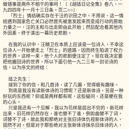
做错事是两件不相干的事呵！（《胡适日记全集》卷八，一
九四四年十一月十三日条，页二○○）
「烈士」情结确实存在于汪的识田之中。不用说，这一情
结遇到国家危亡关口必然首先被激发起来而变成行动的原始
力量之一，汪的主和与出走即由此开始；然后配合着其他内
外因素，终于演出一幕历史悲剧。
在我的认识中，汪精卫在本质上应该是一位诗人，不幸这
位诗人一开始便走上「烈士」的道路，因而终生陷进了权力
的世界。这样一来，他个人的悲剧便注定了。现在我决定要
把他搬回诗的世界，所以下面引他一九二三年一封论诗的
信，以为序文的终结：
适之先生：
接到了你的信，和几首诗，读了几遍，觉得极有趣味。
到底是我没有读新体诗的习惯呢？还是新体诗，另是一种
好玩的东西呢？抑或是两样都有呢，这些疑问，还是梗在我
的心头。
只是我还有一个见解，我以为花样是层出不穷的，新花样
出来，旧花样仍然存在，谁也替不了谁，例如曲替不了词，
词替不了诗，故此我和那绝对主张旧诗体仇视新体诗的人，
固然不对，但是对于那些绝对主张新体诗抹杀旧体诗的人，