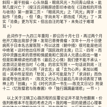
斜阳。阑干拍徧，心头块磊，眼底风光。为问青山绿水，能
禁几度兴亡？（按汪氏词稿原迹影印本收在《汪政权的开场
与收场》第一册第二页。「眼底风光」之「风光」两字，原
拟作「沧桑」，但「桑」字尚未写，即改成「风光」了。其
实「沧桑」更为写实，但出自汪的笔下，未免过于难堪
耳。）
此词作于一九四三年重阳，即公历十月七日，再过两个月
他开刀取出背部子弹，发现已患脊骨瘤，次年十一月十日便
病死于日本名古屋医院。所以这首〈朝中措〉很可能是他词
中绝笔。这时他出任所谓「国民政府主席」已三、四年，而
词中流露出来的思想和情感竟和亡国诗人元遗山如出一辙。
但是如果细读他的遗书〈最后之心情〉我们便不能不承认，
这首词正是他当时「心情」的忠实写照。一句话说到底，汪
的诗词基本上可以用「诗言志」或「言为心声」来加以概
括，其中所呈现的「愁苦」决不可能是为了「求诗好」而伪
装或夸张出来的。（陈克文也认为汪最后几年诗词表现了精
神上的「创痛」。见《时代洪流一书生──陈克文日记》附录
十二〈忆陈璧君与陈春圃〉中「独行踽踽最堪悲」一节。）
以上关于汪精卫心路历程的反覆论证并不是为他翻案，价
值判断根本不在我的考虑之内。我的唯一目的是通过心理事