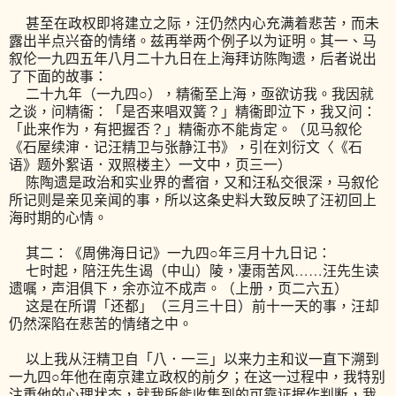
甚至在政权即将建立之际，汪仍然内心充满着悲苦，而未
露出半点兴奋的情绪。兹再举两个例子以为证明。其一、马
叙伦一九四五年八月二十九日在上海拜访陈陶遗，后者说出
了下面的故事：
二十九年（一九四○），精衞至上海，亟欲访我。我因就
之谈，问精衞：「是否来唱双簧？」精衞即泣下，我又问：
「此来作为，有把握否？」精衞亦不能肯定。（见马叙伦
《石屋续渖．记汪精卫与张静江书》，引在刘衍文〈《石
语》题外絮语．双照楼主〉一文中，页三一）
陈陶遗是政治和实业界的耆宿，又和汪私交很深，马叙伦
所记则是亲见亲闻的事，所以这条史料大致反映了汪初回上
海时期的心情。
其二：《周佛海日记》一九四○年三月十九日记：
七时起，陪汪先生谒（中山）陵，凄雨苦风……汪先生读
遗嘱，声泪俱下，余亦泣不成声。（上册，页二六五）
这是在所谓「还都」（三月三十日）前十一天的事，汪却
仍然深陷在悲苦的情绪之中。
以上我从汪精卫自「八．一三」以来力主和议一直下溯到
一九四○年他在南京建立政权的前夕；在这一过程中，我特别
注重他的心理状态，就我所能收集到的可靠证据作判断，我