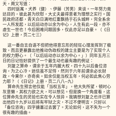
天，周又写道：
四时返寓，犬养（健）、伊藤（芳男）来谈。一年努力竟
达目的，彼此甚为欣慰，大丈夫最得意者为理想之实行。国
民政府还都，青天白日满地红重飘扬于石头城畔，完全系余
一人所发起，以后运动亦以余为中心，人生有此一段，亦不
虚生一世也！今后困难问题固多，仅此亦足以自豪。（《日
记》上册，页二七三）
这一番自言自语不但把他得意忘形的轻狂心理发挥到了极
致，而且更暴露出他推动伪政权的建立主要是为了实现个人
的权力野心。（「以后运动亦以余为中心。」）同年五月三
日的日记恰好提供了一个最生动也最有趣的例证：
刘复之算命，谓余于五年内握大权，四十九以后备位咨
询，为之心冷。迷信虽不足恃，然刘于六年前谓余必长财
政，今果尔，亦奇矣。如余仅能当权五年，何必如此焦心劳
力耶？（《日记》上册，页二八八─九）
算命先生预言他仅能「当权五年」，他大失所望，顿时心
灰意懒，其权力欲之大，可以想见。但是换一个角度看，这
位算命先生的灵验也实在令人惊异。我猜想刘复之也许已算
出他四十九岁以后将有牢狱之灾，不过不便明言，只好以
「备位咨询」四字搪塞过去罢了。无论如何，这不失为一个
很有趣的插曲。