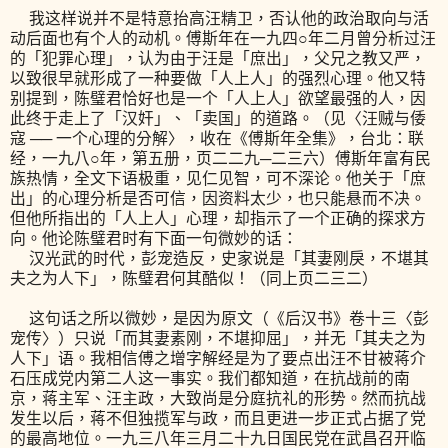
我这样说并不是特意抬高汪精卫，否认他的政治取向与活
动后面也有个人的动机。傅斯年在一九四○年二月曾分析过汪
的「犯罪心理」，认为由于汪是「庶出」，父兄之教又严，
以致很早就形成了一种要做「人上人」的强烈心理。他又特
别提到，陈璧君恰好也是一个「人上人」欲望最强的人，因
此终于走上了「汉奸」、「卖国」的道路。（见〈汪贼与倭
寇 ── 一个心理的分解〉，收在《傅斯年全集》，台北：联
经，一九八○年，第五册，页二二九─二三六）傅斯年富有民
族热情，全文下语极重，见仁见智，可不深论。他关于「庶
出」的心理分析是否可信，因资料太少，也只能悬而不决。
但他所指出的「人上人」心理，却指示了一个正确的探求方
向。他论陈璧君时有下面一句微妙的话：
汉光武的时代，彭宠造反，史家说是「其妻刚戾，不堪其
夫之为人下」，陈璧君何其酷似！（同上页二三二）
这句话之所以微妙，是因为原文（《后汉书》卷十三〈彭
宠传〉）只说「而其妻素刚，不堪抑屈」，并无「其夫之为
人下」语。我相信傅之增字解经是为了要点出汪不甘被蒋介
石压成党内第二人这一事实。我们都知道，在抗战前的南
京，蒋主军、汪主政，大致尚是分庭抗礼的形势。然而抗战
发生以后，蒋不但独揽军与政，而且更进一步正式占据了党
的最高地位。一九三八年三月二十九日国民党在武昌召开临