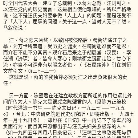
时全国代表大会，建立了总裁制，以蒋为总裁，汪则副之。
以汪在党内的历史而言，这是相当使他难堪的。所以严格地
说，这不是汪氏夫妇要争做「人上人」的问题，而是汪受不
了「人下人」屈辱的问题。关于这一点，当时人无不了然。
马叙伦说：
汪、蒋之隙末凶终，以致国被侵略后，精衞犹演江宁之一
幕，为万世所羞道，受历史之谴责。在精衞能忍而不能忍，
而介石不能不分其责。观介石后来之于胡展堂（汉民）、李
任潮（济琛）者，皆令人寒心；则精衞之铤而走险，甘心下
流，亦自不可谓非有以驱之者也。（《石屋续渖》引在刘衍
文前引文，页三○─三一）
这就是说，蒋的唯我独尊必须对汪之出走负起很大的责
任。
另一方面，陈璧君在汪建立政权方面所起的作用也远比外
间所传为大。陈克文是很感念陈璧君的人（见陈方正编校
《时代洪流一书生 ── 陈克文日记，一九三七 ── 一九五
○》，台北：中央研究院近代史研究所，即将出版，一九四七
年一月十九日条），却也在《日记》中一再记下了陈璧君的
负面行为，而且其来源都出于与汪氏夫妇关系极深的人。
（如一九四五年四月八日条记云：「汪精卫之事敌寃死与伊