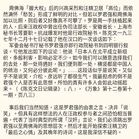
周佛海「握大权」后的兴高采烈和汪精卫居「高位」而依
然满怀「愁苦」形成了鲜明的对比。但若以罗君强和周佛海
加以比照，则后者又好像高不可攀了。罗是周一手扶植起来
的人，后来汪政权中曾出任伪司法部长、安徽省长、上海市
秘书长等要职。抗战爆发时他是行政院秘书。陈克文一九三
七年十二月十七日记载了他在汉口的一次谈话如下：
军委会秘书厅秘书罗君强亦即行政院秘书到四明银行叙
谈。亏他发出如下的议论：他说「日本人在北平成立新组
织，多般利害，影响必定不少。如今我们可以随意选择我们
的去处，那一处待遇好，我们便到那一处，横竖都是中国人
的统治，又何必分彼此呢。」……这段话似乎是说笑，又似
乎不是说笑，介松、彦远听了都很生气。我最担虑的倒不是
君强个人是否有此思想，所怕的真有许多人会如此动摇起
来。（《陈克文日记辑录》﹝八﹞，《万象》第十二卷第十
一期，页八三）
事后我们当然知道，这是罗君强的由衷之言，决非「说
笑」。但具有这样想法的人在汪政权参与者之间恐怕相当普
遍，代表了当时典型的所谓「汉奸」言论。我们必须跳出罗
君强以至周佛海的思想层次，然后才能开始探索汪精卫的
「最后之心情」及其晚年的诗词。这是我深信不疑的。