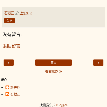
石獻正
於
上午9:33
分享
沒有留言:
張貼留言
‹
›
首頁
查看網路版
簡介
新史記
石獻正
技術提供：
Blogger
.