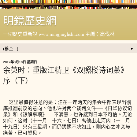
明鏡歷史網
一切歷史重新說 www.mingjinglishi.com 主編：高伐林
▼
2012年3月18日 星期日
余英时：重版汪精卫《双照楼诗词藁》
序（下）
这里最值得注意的是：汪在一连两天的集会中都表现出彻
底推翻前议的意向。他也许对两个谈判文件──《日华协议记
录》和《谅解事项》──不满意，也许感到日本不可信。无论
如何，这时（十一月二十六、七日）离他出走河内（十二月
十九日）只有三星期，而仍犹豫不决如此，则内心之冲突与
痛苦，已可想见。