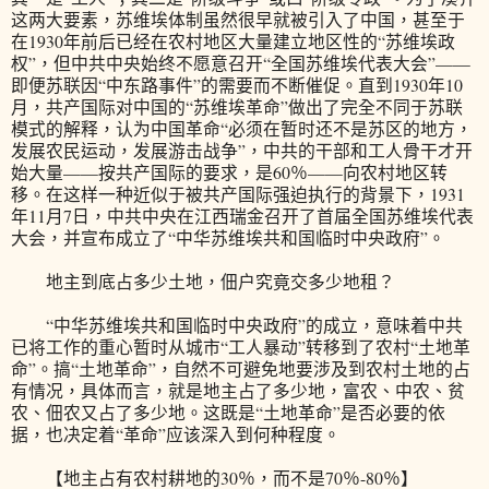
这两大要素，苏维埃体制虽然很早就被引入了中国，甚至于
在1930年前后已经在农村地区大量建立地区性的“苏维埃政
权”，但中共中央始终不愿意召开“全国苏维埃代表大会”——
即便苏联因“中东路事件”的需要而不断催促。直到1930年10
月，共产国际对中国的“苏维埃革命”做出了完全不同于苏联
模式的解释，认为中国革命“必须在暂时还不是苏区的地方，
发展农民运动，发展游击战争”，中共的干部和工人骨干才开
始大量——按共产国际的要求，是60％——向农村地区转
移。在这样一种近似于被共产国际强迫执行的背景下，1931
年11月7日，中共中央在江西瑞金召开了首届全国苏维埃代表
大会，并宣布成立了“中华苏维埃共和国临时中央政府”。
地主到底占多少土地，佃户究竟交多少地租？
“中华苏维埃共和国临时中央政府”的成立，意味着中共
已将工作的重心暂时从城市“工人暴动”转移到了农村“土地革
命”。搞“土地革命”，自然不可避免地要涉及到农村土地的占
有情况，具体而言，就是地主占了多少地，富农、中农、贫
农、佃农又占了多少地。这既是“土地革命”是否必要的依
据，也决定着“革命”应该深入到何种程度。
【地主占有农村耕地的30％，而不是70％-80％】