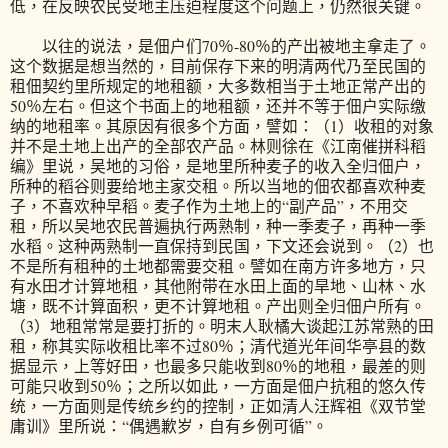
低，在反映农民受地主压迫程度这个问题上，仍然很关键。
以往的说法，是佃户们70％-80％的产出被地主拿走了。
这个数据是想当然的，目前保存下来的明清两代乃至民国的
租佃契约里所规定的地租额，大多数相当于土地正常产出的
50％左右。但这个书面上的地租额，还并不等于佃户实际缴
纳的地租率。其原因有很多个方面，譬如：（1）收租的对象
并不是土地上出产的全部农产品。林则徐在《江南催拼科稻
编》里说，吴地的习俗，是地里所种麦子的收入全归佃户，
所种的稻谷则要给地主家交租。所以当地的佃农都喜欢种麦
子，不喜欢种早稻。麦子作为土地上的“副产品”，不用交
租，所以吴地农民普遍执行两熟制，种一季麦子，再种一季
水稻。这种两熟制一直保持到民国，下文还会说到。（2）也
不是所有租种的土地都需要交租。譬如在南方许多地方，只
有水田才计算地租，其他附带在水田上面的旱地、山林、水
塘，既不计算面积，更不计算地租。产出则全归佃户所有。
（3）地租常常是要打折的。明末人耿橘大谈起江苏常熟的田
租，称其实际收租比率不过80％；清代道光年间华亭县的数
据显示，上等好田，也最多只能收到80％的地租，最差的则
可能只收到50％；之所以如此，一方面是佃户抗租的悠久传
统，一方面则是传统乡约的控制，正如清人汪辉祖《双节堂
庸训》里所说：“偶遇歉岁，自有乡例可循”。