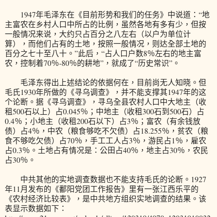
1947年毛泽东在《目前形势和我们的任务》中说道：“地
主富农在乡村人口中所占的比例，虽然各地有多有少，但按
一般情况来说，大约只占百分之八左右（以户为单位计
算），而他们占有的土地，按照一般情况，则达全部土地的
百分之七十至八十。”此后，“占人口户数8％左右的地主富
农，控制着70％-80％的耕地”，就成了“历史常识”。
毛泽东得出上述结论的依据何在，目前尚无人知晓。但
毛氏1930年所做的《寻乌调查》，并不能支撑其1947年的这
个论断。据《寻乌调查》，寻乌全县农村人口中大地主（收
租500石以上）占0.045％；中地主（收租300石到500石）占
0.4％；小地主（收租200石以下）占3％；富农（有余钱放
债）占4％，中农（粮食够吃不欠债）占18.255％，贫农（粮
食不够吃欠债）占70％，手工工人占3％，游民占1％，雇农
占0.3％。土地占有情况是：公田占40％，地主占30％，农民
占30％。
中共其他的实地调查数据也不能支持毛氏的论断。1927
年11月发布的《鄱阳党团工作报告》里有一张江西乐平的
《农村经济比较表》，是中共地方组织实地调查的结果。该
表显示数据如下：