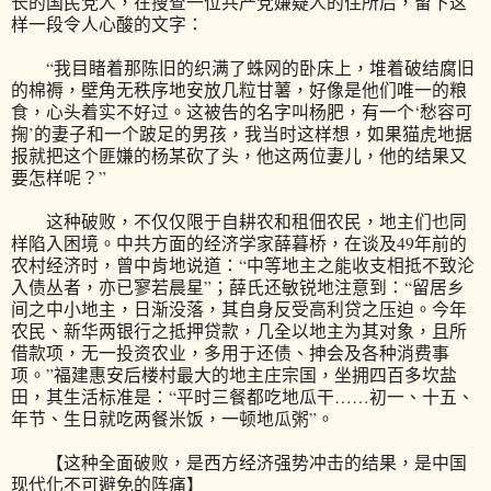
长的国民党人，在搜查一位共产党嫌疑人的住所后，留下这
样一段令人心酸的文字：
“我目睹着那陈旧的织满了蛛网的卧床上，堆着破结腐旧
的棉褥，壁角无秩序地安放几粒甘薯，好像是他们唯一的粮
食，心头着实不好过。这被告的名字叫杨肥，有一个‘愁容可
掬’的妻子和一个跛足的男孩，我当时这样想，如果猫虎地据
报就把这个匪嫌的杨某砍了头，他这两位妻儿，他的结果又
要怎样呢？”
这种破败，不仅仅限于自耕农和租佃农民，地主们也同
样陷入困境。中共方面的经济学家薛暮桥，在谈及49年前的
农村经济时，曾中肯地说道：“中等地主之能收支相抵不致沦
入债丛者，亦已寥若晨星”；薛氏还敏锐地注意到：“留居乡
间之中小地主，日渐没落，其自身反受高利贷之压迫。今年
农民、新华两银行之抵押贷款，几全以地主为其对象，且所
借款项，无一投资农业，多用于还债、抻会及各种消费事
项。”福建惠安后楼村最大的地主庄宗国，坐拥四百多坎盐
田，其生活标准是：“平时三餐都吃地瓜干……初一、十五、
年节、生日就吃两餐米饭，一顿地瓜粥”。
【这种全面破败，是西方经济强势冲击的结果，是中国
现代化不可避免的阵痛】