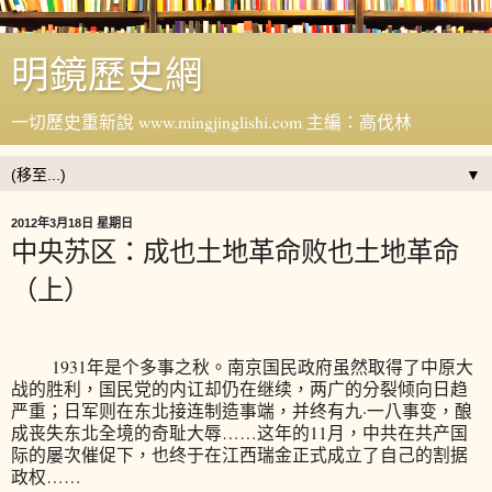
明鏡歷史網
一切歷史重新說 www.mingjinglishi.com 主編：高伐林
▼
2012年3月18日 星期日
中央苏区：成也土地革命败也土地革命
（上）
1931年是个多事之秋。南京国民政府虽然取得了中原大
战的胜利，国民党的内讧却仍在继续，两广的分裂倾向日趋
严重；日军则在东北接连制造事端，并终有九·一八事变，酿
成丧失东北全境的奇耻大辱……这年的11月，中共在共产国
际的屡次催促下，也终于在江西瑞金正式成立了自己的割据
政权……