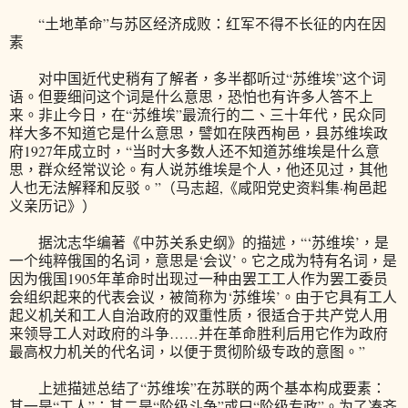
“土地革命”与苏区经济成败：红军不得不长征的内在因
素
对中国近代史稍有了解者，多半都听过“苏维埃”这个词
语。但要细问这个词是什么意思，恐怕也有许多人答不上
来。非止今日，在“苏维埃”最流行的二、三十年代，民众同
样大多不知道它是什么意思，譬如在陕西栒邑，县苏维埃政
府1927年成立时，“当时大多数人还不知道苏维埃是什么意
思，群众经常议论。有人说苏维埃是个人，他还见过，其他
人也无法解释和反驳。”（马志超,《咸阳党史资料集·栒邑起
义亲历记》）
据沈志华编著《中苏关系史纲》的描述，“‘苏维埃’，是
一个纯粹俄国的名词，意思是‘会议’。它之成为特有名词，是
因为俄国1905年革命时出现过一种由罢工工人作为罢工委员
会组织起来的代表会议，被简称为‘苏维埃’。由于它具有工人
起义机关和工人自治政府的双重性质，很适合于共产党人用
来领导工人对政府的斗争……并在革命胜利后用它作为政府
最高权力机关的代名词，以便于贯彻阶级专政的意图。”
上述描述总结了“苏维埃”在苏联的两个基本构成要素：
其一是“工人”；其二是“阶级斗争”或曰“阶级专政”。为了凑齐