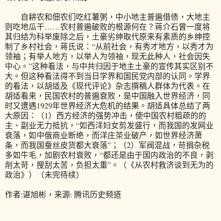
自耕农和佃农们吃红薯粥，中小地主普遍借债，大地主
则吃地瓜干……农村普遍破败的根源何在？蒋介石曾一度将
其归结为科举废除之后，土豪劣绅取代原来有素质的乡绅控
制了乡村社会，蒋氏说：“从前社会，有秀才地方，以秀才为
领袖；有举人地方，以举人为领袖，现无此种人，社会因失
中心。”这种看法，与中共归因于地主土豪的宣传其实区别不
大。但这种看法得不到当日学界和国民党内部的认同。学界
的看法，以胡适及《现代评论》杂志撰稿人群体为代表。在
胡适看来，民国农村的普遍衰败，是中国融入世界经济，同
时又遭遇1929年世界经济大危机的结果。胡适具体总结了两
大原因：（1）西方经济的强势冲击，使中国农村粗疏的的
主、副业无力抵抗，“如西洋妇女剪发盛行，而我国的发网业
衰落，如中俄商业断绝，而洋庄茶业破产，如世界经济萧
条，而我国蚕丝皮货都大衰落”；（2）军阀混战，苛捐杂税
多如牛毛，加剧农村衰败，“都还是由于国内政治的不良，剥
削太苛，搜刮太苦，负担太重”。（《从农村救济谈到无为的
政治》）（未完待续）
作者:谌旭彬，来源: 腾讯历史频道