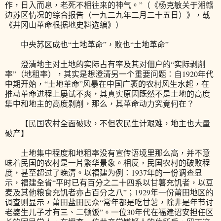
作，日入而息，老死不相往来的神气。”（《杨克敏关于湘赣
边苏区情况的综合报告（一九二九年二月二十五日）》，载
《井冈山革命根据地史料选编》）
中央苏区成也“土地革命”，败也“土地革命”
澄清地主对土地的实际占有率及其对佃户的“实际剥削
率”（地租率），其实是想澄清另一个重要问题：自1920年代
中期开始，“土地革命”风暴在中国广袤的农村风生水起，在
推动革命进程上屡试不爽，其真实原因既然不是土地的高度
集中和地主的高度剥削，那么，其革命动力究竟何在？
【民国农村全面破败，不但农民生计艰难，地主也大量
破产】
土地集中程度和地租率没有宣传语境里那么高，并不意
味着民国的农村是一片繁华景象。相反，民国农村的破败程
度，甚至超过了晚清。以福建为例：1937年的一份调查显
示，福建全省“平时已有百分之二十四系以甘薯充饥者，以豆
麦及其他粮食充饥者亦占百分之八”；1929年一份莆田地区的
调查则显示，莆田盐田民众“常年都是吃甘薯，除非是年节讨
老婆生儿子才有三、二顿饭”。一位30年代在福建诏安担任区