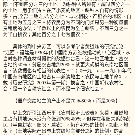
际上)不到四分之三的土地，为耕种人所领有，超过四分之一
的土地，用于佃赁。在产小麦的地区，耕种人自有的情形
多，占(全部土地之)八分之七，与之相较，产稻谷的地区，自
有土地为五分之三。将农民分为不同的门类是另一种衡量佃
赁程度的办法：半数以上的农民为全自耕农；不到三分之一
为半自耕农；其他百分之十七为佃农。”
具体的到中央苏区，可以参考学者黄道炫的研究结论：
“江西、福建是1930年代中国南方苏维埃运动的中心区域，从
当时各种调查材料提供的数据综合看，这一地区地主、富农
占地约30％，贫雇农占地约20％。就更大规模的东南地区而
言，该数据也有相当的代表性。”（《一九二○—一九四○年代
中国东南地区的土地占有—兼谈地主、农民与土地革命》，
载《历史研究》2005年第一期）换言之，中国近代农村社
会，是一个自耕农社会，而不是一个佃农社会。
【佃户交给地主的产出不是70％-80％，而是30％】
以上文所引江西乐平《农村经济比较表》来看，虽然地
主占有耕地远远没有夸张到70％-80％，但存在租佃关系的农
民（半自耕农、佃农、雇农），仍有40％的比例。如此，地
租率（土地实际产出与上交给地主部分之间的比例）的高