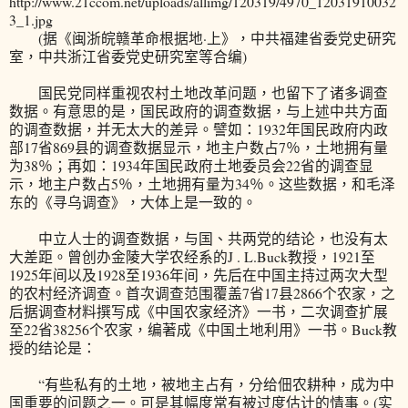
http://www.21ccom.net/uploads/allimg/120319/4970_12031910032
3_1.jpg
(据《闽浙皖赣革命根据地·上》，中共福建省委党史研究
室，中共浙江省委党史研究室等合编)
国民党同样重视农村土地改革问题，也留下了诸多调查
数据。有意思的是，国民政府的调查数据，与上述中共方面
的调查数据，并无太大的差异。譬如：1932年国民政府内政
部17省869县的调查数据显示，地主户数占7％，土地拥有量
为38％；再如：1934年国民政府土地委员会22省的调查显
示，地主户数占5％，土地拥有量为34％。这些数据，和毛泽
东的《寻乌调查》，大体上是一致的。
中立人士的调查数据，与国、共两党的结论，也没有太
大差距。曾创办金陵大学农经系的J . L.Buck教授，1921至
1925年间以及1928至1936年间，先后在中国主持过两次大型
的农村经济调查。首次调查范围覆盖7省17县2866个农家，之
后据调查材料撰写成《中国农家经济》一书，二次调查扩展
至22省38256个农家，编著成《中国土地利用》一书。Buck教
授的结论是：
“有些私有的土地，被地主占有，分给佃农耕种，成为中
国重要的问题之一。可是其幅度常有被过度估计的情事。(实