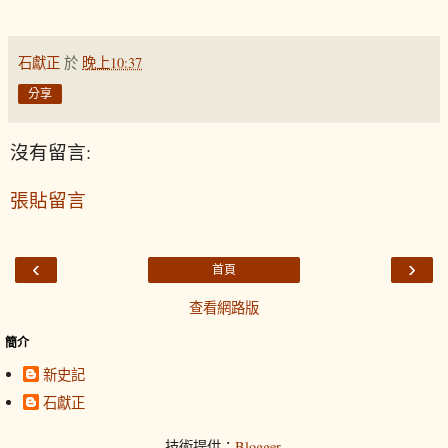
石獻正
於
晚上10:37
分享
沒有留言:
張貼留言
‹
›
首頁
查看網路版
簡介
新史記
石獻正
技術提供：
Blogger
.