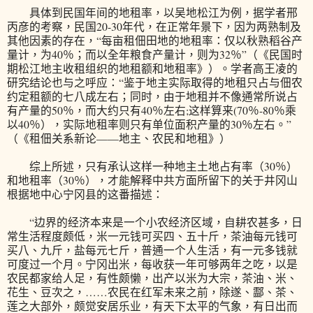
具体到民国年间的地租率，以吴地松江为例，据学者邢
丙彦的考察，民国20-30年代，在正常年景下，因为两熟制及
其他因素的存在，“每亩租佃田地的地租率：仅以秋熟稻谷产
量计，为40％；而以全年粮食产量计，则为32％”（《民国时
期松江地主收租组织的地租额和地租率》）。学者高王凌的
研究结论也与之呼应：“鉴于地主实际取得的地租只占与佃农
约定租额的七八成左右；同时，由于地租并不像通常所说占
有产量的50％，而大约只有40％左右;这样算来(70％-80％乘
以40％），实际地租率则只有单位面积产量的30％左右。”
（《租佃关系新论——地主、农民和地租》）
综上所述，只有承认这样一种地主土地占有率（30％）
和地租率（30％），才能解释中共方面所留下的关于井冈山
根据地中心宁冈县的这番描述：
“边界的经济本来是一个小农经济区域，自耕农甚多，日
常生活程度颇低，米一元钱可买四、五十斤，茶油每元钱可
买八、九斤，盐每元七斤，普通一个人生活，有一元多钱就
可度过一个月。宁冈出米，每收获一年可够两年之吃，以是
农民都家给人足，有性颇懒，出产以米为大宗，茶油、米、
花生、豆次之，……农民在红军未来之前，除遂、酃、茶、
莲之大部外，颇觉安居乐业，有天下太平的气象，有日出而