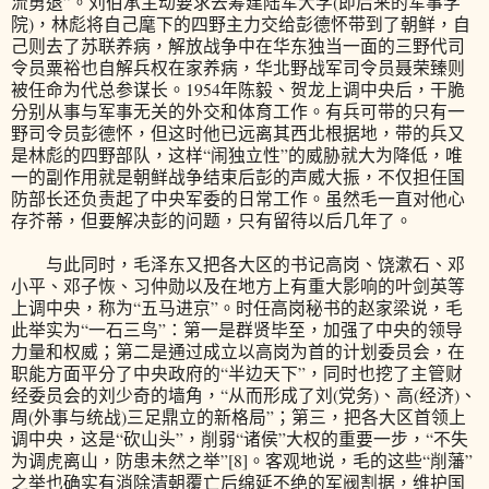
流勇退”。刘伯承主动要求去筹建陆军大学(即后来的军事学
院)，林彪将自己麾下的四野主力交给彭德怀带到了朝鲜，自
己则去了苏联养病，解放战争中在华东独当一面的三野代司
令员粟裕也自解兵权在家养病，华北野战军司令员聂荣臻则
被任命为代总参谋长。1954年陈毅、贺龙上调中央后，干脆
分别从事与军事无关的外交和体育工作。有兵可带的只有一
野司令员彭德怀，但这时他已远离其西北根据地，带的兵又
是林彪的四野部队，这样“闹独立性”的威胁就大为降低，唯
一的副作用就是朝鲜战争结束后彭的声威大振，不仅担任国
防部长还负责起了中央军委的日常工作。虽然毛一直对他心
存芥蒂，但要解决彭的问题，只有留待以后几年了。
与此同时，毛泽东又把各大区的书记高岗、饶漱石、邓
小平、邓子恢、习仲勋以及在地方上有重大影响的叶剑英等
上调中央，称为“五马进京”。时任高岗秘书的赵家梁说，毛
此举实为“一石三鸟”：第一是群贤毕至，加强了中央的领导
力量和权威；第二是通过成立以高岗为首的计划委员会，在
职能方面平分了中央政府的“半边天下”，同时也挖了主管财
经委员会的刘少奇的墙角，“从而形成了刘(党务)、高(经济)、
周(外事与统战)三足鼎立的新格局”；第三，把各大区首领上
调中央，这是“砍山头”，削弱“诸侯”大权的重要一步，“不失
为调虎离山，防患未然之举”[8]。客观地说，毛的这些“削藩”
之举也确实有消除清朝覆亡后绵延不绝的军阀割据，维护国