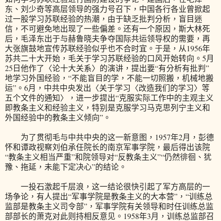
东、刘少奇等高层领导的强力号召下，中国各行各业曾掀起
过一股学习苏联经验的热潮，由于缺乏批判分析，盲目迷
信，不可避免地出现了一些偏差。还有一个原因，斯大林死
后，毛泽东出于与赫鲁晓夫争夺国际共运领导权的需要，再
大张旗鼓地宣传苏联经验似乎也不合时宜。于是，从1956年
苏共二十大开始，毛关于学习苏联经验的口风开始转向。5月
25日他作了〈论十大关系〉的演讲，提出要“有分析有批判”
地学习外国经验，“不能盲目的学，不能一切照搬，机械地搬
运”。6月，中共中央发出〈关于学习〈改造我们的学习〉等
五个文件的通知〉，进一步提出“克服实际工作中的主观主义
即教条主义和经验主义，特别是克服学习马克思列宁主义和
外国经验中的教条主义倾向”。
为了贯彻毛与中共中央的这一新意图，1957年2月，彭德
怀和谭政视察刘伯承任院长的南京军事学院，最后得出该院
“教条主义相当严重”和院领导对“反教条主义”“仍然徘徊、犹
豫、拖延，未能下定决心”的结论。
一投石激起千层浪，这一结论很快引起了军方高层的一
场争论，有人提出“军事学院是教条主义的大本营”，“训练总
监部是教条主义司令部”，军事学院有关领导和时任训练总监
部部长的萧克对此则持相反意见。1958年3月，训练总监部召