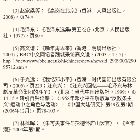
[3] 赵家梁等：《高岗在北京》(香港：大风出版社，
2008)，页74。
[4] 毛泽东：《毛泽东选集(第五卷)》(北京：人民出版
社，1977)，页80。
[5] 高文谦：《晚年周恩来》(香港：明镜出版社，
2004)；BBC中文网记者魏城采访高文谦，(2003，4，5)，
http：//newswww.bbc.net.uk/hi/chinese/news/newsid_2909000/290
95712.stm。
[6] 于光远：《我忆邓小平》(香港：时代国际出版有限公
司，2005)，页229；汪东兴：《汪东兴回忆——毛泽东与林
彪反革命集团的斗争》，(北京：当代中国出版社，1999)，页
14-15。转引自钟延麟：〈1958年邓小平在解放军“反教条主
义”运动中之角色与活动〉，《中国大陆研究》第49卷第4期
(2006年12月)，页78-103。
[7] 林蕴晖：〈朱可夫事件与彭德怀庐山罢官〉，《百年
潮》2004年第2期。