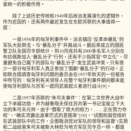
家统一的积极作用。
除了上述历史传统和1949年后政治发展演化的逻辑外，
作为近因的，还有两件最近发生在东欧苏联的大事值得一
提：
一是1956年的匈牙利事件中，派去镇压“反革命暴乱”的
军队大批倒戈，与“暴乱分子”并肩战斗。据后来成立的国民
警卫队全国司令部统计，到10月底共有2000多名军人分别在
布达佩斯加入“暴乱分子”行列，还有不少指挥官“中立化”，尽
量避免自己麾下的部队与“暴乱分子”发生武装冲突，只有很
少一部分匈牙利军人真正参加了围剿“暴乱分子”的行动。正
如联合国调查匈牙利问题的委员会在1957年秋天的一份报告
中所写的：匈牙利有关领导人在整个匈牙利事件期间都未能
使匈牙利部队与苏军一起同武装起义者进行战斗[9]。
二是1957年苏联的“朱可夫事件”：在第二次世界大战中
立下卓越功勋，并为赫鲁晓夫保住苏共第一书记宝座立下大
功的朱可夫元帅，由于“僭取了很大的权力，……正在努力夺
权”，“确实流露出波拿巴式的意图来”[10]，“试图削弱党组织
在武装部队中的工作，企图取消党对军队的领导和监督”(实质
和二战结束朱可夫被斯大林贬为地方军区司令员一样，都是