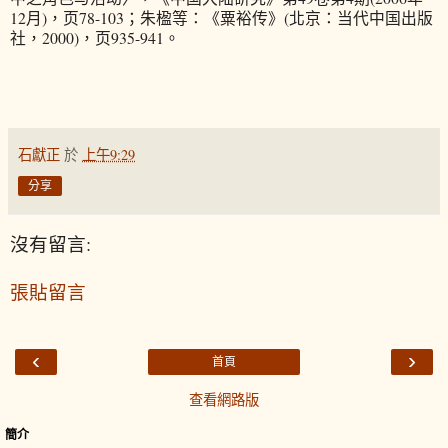
12月)，页78-103；朱楹等：《粟裕传》(北京：当代中国出版
社，2000)，页935-941。
石獻正
於
上午9:29
分享
沒有留言:
張貼留言
‹
›
首頁
查看網路版
簡介