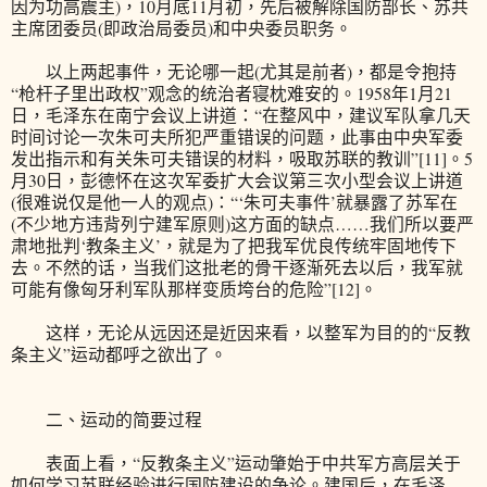
因为功高震主)，10月底11月初，先后被解除国防部长、苏共
主席团委员(即政治局委员)和中央委员职务。
以上两起事件，无论哪一起(尤其是前者)，都是令抱持
“枪杆子里出政权”观念的统治者寝枕难安的。1958年1月21
日，毛泽东在南宁会议上讲道：“在整风中，建议军队拿几天
时间讨论一次朱可夫所犯严重错误的问题，此事由中央军委
发出指示和有关朱可夫错误的材料，吸取苏联的教训”[11]。5
月30日，彭德怀在这次军委扩大会议第三次小型会议上讲道
(很难说仅是他一人的观点)：“‘朱可夫事件’就暴露了苏军在
(不少地方违背列宁建军原则)这方面的缺点……我们所以要严
肃地批判‘教条主义’，就是为了把我军优良传统牢固地传下
去。不然的话，当我们这批老的骨干逐渐死去以后，我军就
可能有像匈牙利军队那样变质垮台的危险”[12]。
这样，无论从远因还是近因来看，以整军为目的的“反教
条主义”运动都呼之欲出了。
二、运动的简要过程
表面上看，“反教条主义”运动肇始于中共军方高层关于
如何学习苏联经验进行国防建设的争论。建国后，在毛泽