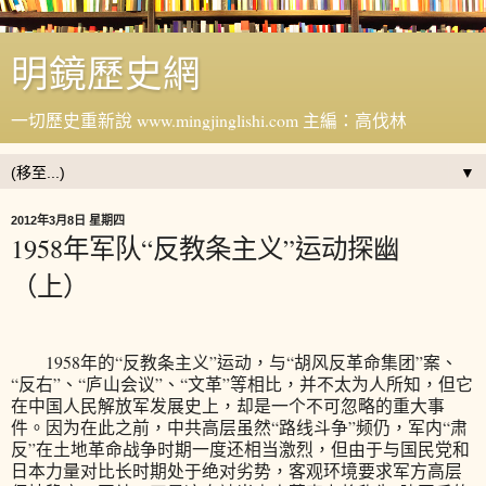
明鏡歷史網
一切歷史重新說 www.mingjinglishi.com 主編：高伐林
▼
2012年3月8日 星期四
1958年军队“反教条主义”运动探幽
（上）
1958年的“反教条主义”运动，与“胡风反革命集团”案、
“反右”、“庐山会议”、“文革”等相比，并不太为人所知，但它
在中国人民解放军发展史上，却是一个不可忽略的重大事
件。因为在此之前，中共高层虽然“路线斗争”频仍，军内“肃
反”在土地革命战争时期一度还相当激烈，但由于与国民党和
日本力量对比长时期处于绝对劣势，客观环境要求军方高层