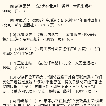
[8] 赵家梁等：《高岗在北京》(香港：大风出版社，
2008)，页76。
[9] 侯凤菁：《燃烧的多瑙河：匈牙利1956年事件真相》
(北京：新华出版社，2009)，页136。
[10] 赫鲁晓夫：《最后的遗言——赫鲁晓夫回忆录续
集》(上海：东方出版社，1988)，页39-40。
[11] 林蕴晖：〈朱可夫事件与彭德怀庐山罢官〉，《百
年潮》2004年第2期。
[12] 王焰主编：《彭德怀年谱》(北京：人民出版社，
1998)，页684。
[13] 彭德怀公开扬言：“训总四级干部会反张宗逊，你们
反张宗逊就是反我！”邓小平也曾在一份关于训总四级干部会
议的简报上批道：“方向不对，风气不正，水平太低。”萧
克：《萧克回忆录》(北京：解放军出版社，1997)，页448。
[14] 钟延麟：〈1958年邓小平在解放军“反教条主义”运动
中之角色与活动〉，《中国大陆研究》第49卷第4期(2006年