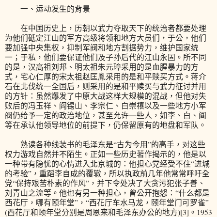
一、运动发生的背景
在中国历史上，历朝以武力夺取天下的统治者都要处理
为他们砥定江山的军方高级将领和地方大员们，于公，他们
要加强中央集权，抑制军阀和地方割据势力，维护国家统
一；于私，他们要保证他们及子孙后代的江山永固。所不同
的是，汉高祖刘邦、明太祖朱元璋采用的是血腥暴力的方
式，宅心仁厚的宋太祖赵匡胤采用的是和平赎买方式。蒋介
石在北伐统一全国后，则采用的是和平赎买与武力征讨并用
的方针：虽然爆发了中原大战这样大规模的混战，但他对失
败后的冯玉祥、阎锡山、李宗仁、白崇禧以及一些地方小军
阀仍给予一定的政治地位，甚至允许一些人，如李、白、阎
等在承认他领导地位的前提下，仍保留原有的地盘和军队。
熟读各种线装书的毛泽东是“古为今用”的高手，对这些
权力游戏自然并不陌生。正如一些历史著作揭示的，他是以
一种带有隐忧的心情进入北京城的：他担心党经受不住“进城
的考验”，重蹈李自成的覆辙，所以执政前几年他常常呼吁全
党“保持艰苦朴素的作风”，并下令处决了大贪污犯张子善、
刘青山之流等。他也有另一种担心，曾公开抱怨：“什么都是
西花厅，哪有颐年堂”，“西花厅车水马龙，颐年堂门可罗雀”
(西花厅和颐年堂分别是周恩来和毛泽东办公的地方)[3]。1953