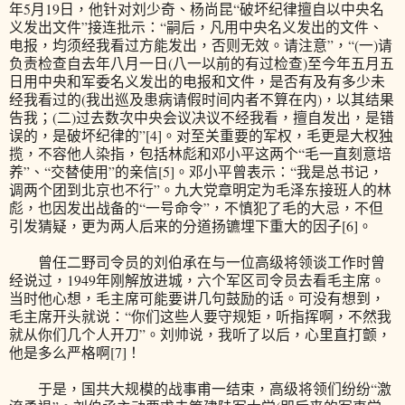
年5月19日，他针对刘少奇、杨尚昆“破坏纪律擅自以中央名
义发出文件”接连批示：“嗣后，凡用中央名义发出的文件、
电报，均须经我看过方能发出，否则无效。请注意”，“(一)请
负责检查自去年八月一日(八一以前的有过检查)至今年五月五
日用中央和军委名义发出的电报和文件，是否有及有多少未
经我看过的(我出巡及患病请假时间内者不算在内)，以其结果
告我；(二)过去数次中央会议决议不经我看，擅自发出，是错
误的，是破坏纪律的”[4]。对至关重要的军权，毛更是大权独
揽，不容他人染指，包括林彪和邓小平这两个“毛一直刻意培
养”、“交替使用”的亲信[5]。邓小平曾表示：“我是总书记，
调两个团到北京也不行”。九大党章明定为毛泽东接班人的林
彪，也因发出战备的“一号命令”，不慎犯了毛的大忌，不但
引发猜疑，更为两人后来的分道扬镳埋下重大的因子[6]。
曾任二野司令员的刘伯承在与一位高级将领谈工作时曾
经说过，1949年刚解放进城，六个军区司令员去看毛主席。
当时他心想，毛主席可能要讲几句鼓励的话。可没有想到，
毛主席开头就说：“你们这些人要守规矩，听指挥啊，不然我
就从你们几个人开刀”。刘帅说，我听了以后，心里直打颤，
他是多么严格啊[7]！
于是，国共大规模的战事甫一结束，高级将领们纷纷“激