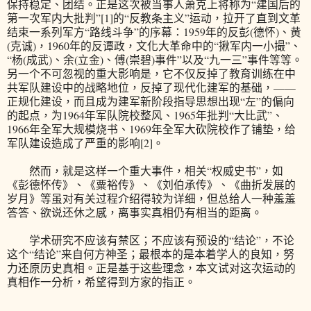
保持稳定、团结。正是这次被当事人萧克上将称为“建国后的
第一次军内大批判”[1]的“反教条主义”运动，拉开了直到文革
结束一系列军方“路线斗争”的序幕：1959年的反彭(德怀)、黄
(克诚)，1960年的反谭政，文化大革命中的“揪军内一小撮”、
“杨(成武)、余(立金)、傅(崇碧)事件”以及“九一三”事件等等。
另一个不可忽视的重大影响是，它不仅反掉了教育训练在中
共军队建设中的战略地位，反掉了现代化建军的基础，——
正规化建设，而且成为建军新阶段指导思想出现“左”的偏向
的起点，为1964年军队院校整风、1965年批判“大比武”、
1966年全军大规模烧书、1969年全军大砍院校作了铺垫，给
军队建设造成了严重的影响[2]。
然而，就是这样一个重大事件，相关“权威史书”，如
《彭德怀传》、《粟裕传》、《刘伯承传》、《曲折发展的
岁月》等虽对有关过程介绍得较为详细，但总给人一种羞羞
答答、欲说还休之感，离事实真相仍有相当的距离。
学术研究不应该有禁区；不应该有预设的“结论”，不论
这个“结论”来自何方神圣；最根本的是本着学人的良知，努
力还原历史真相。正是基于这些理念，本文试对这次运动的
真相作一分析，希望得到方家的指正。