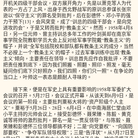
开机关四级干部会议，双方展开角力，先是以萧克等人为代
表的一方占了上风，出身于西北野战军的原训总参谋长张宗
逊以“保守主义”的罪名受到批判，后在彭德怀、邓小平的强
力干预下[13]，会风突变，成了“训总的四级干部会，是向党
进攻的会”，于是又转而批判“教条主义”。然而，1958年4月8
日，另一位元帅、曾主持训总多年工作的叶剑英却在南京军
事学院全院教职学员大会上反对给军事学院戴“教条主义”的
帽子，并说“全军包括院校和部队都有教条主义的成分，当然
不必按上一个‘教条主义’的帽子。过去军事训练中出现‘教条
主义’倾向，主要责任在领导。训总首先应作自我批评，不要
把责任推到底下，因为我们照搬、照翻、照印、照发，毫无
疑问你们底下只好照办，我们四照，你们只一照”。在争论的
当口上，叶帅这一表态是颇耐人寻味的。
接下来，便是在军史上具有重要影响的1958年军委扩大
会议的召开。5月27日，会议正式开幕，从该天到6月9日，是
会议的第一阶段，主要批判粟裕大将的“资产阶级个人主
义”。粟裕于5月26日、28日、6月4日，在中南海居仁堂由邓
小平主持的元帅会议上，接受彭德怀、聂荣臻、陈毅、黄克
诚等将帅的激烈批判，罪名一是“一贯反领导”，与陈毅、聂
荣臻和彭德怀三位领导都搞不好；二是“向党要权”、“向国防
部要权”、“争夺军队领导权限”；三是“告洋状”。从5月27日至