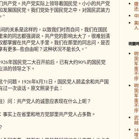
们共产党。共产党实际上领导着国民党。小小的共产党
雄
还
和发展国民党。我们党处于国民党之中，对国民武装力
中
。”
美
人
间的关系是这样的，以致我们时而自问，我们在国民
里来的同志都强调说，共产党的影响太大了，很难划清
权都掌握在共产党人手里。我们在那里的同志问，是否
明鏡
有更多--些自由呢？这种状况不能长久。”
明
突
26年国民党二大召开前后，已有大约90%的国民党
军
左派的领导之下。
蛋
不
停
问题。1926年8月31日，国民党人顾孟余和共产国
明
有过一次谈话。原文照录于此：
突
军
蛋
）问：共产党人的诚意应表现在什么上呢？
不
停
事实上在省里和地方党部里共产党人占多数。
武
越
？
1
增