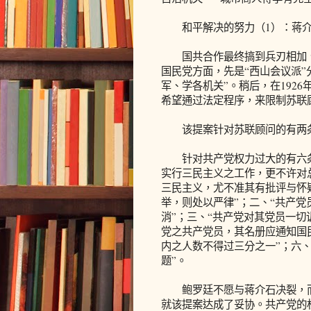
和平解决的努力（1）：蒋介
国共合作最终搞到兵刃相加、
国民党方面，先是“西山会议派”
军、学各机关”。稍后，在192
希望通过法定程序，来限制苏联
该提案针对苏联顾问的有两条：
针对共产党权力过大的有六条
实行三民主义之工作，更不许对
三民主义，尤不准其有批评与怀
举，则处以严律”；二、“共产
消”；三、“共产党对其党员一切
党之共产党员，其名册应通知国
内之人数不得过三分之一”；六
题”。
鲍罗廷不愿与蒋介石决裂，而
就该提案达成了妥协。共产党的