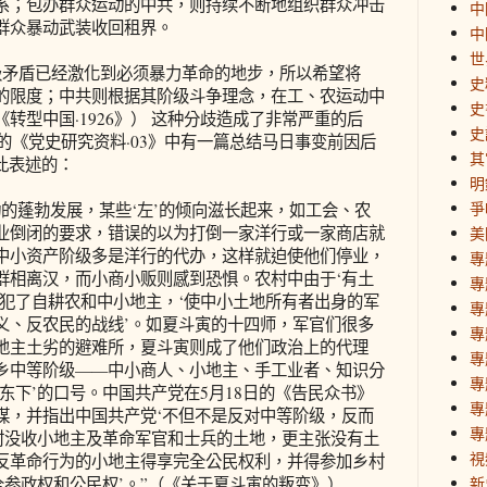
系；包办群众运动的中共，则持续不断地组织群众冲击
中
群众暴动武装收回租界。
中
世
矛盾已经激化到必须暴力革命的地步，所以希望将
史
的限度；中共则根据其阶级斗争理念，在工、农运动中
史
转型中国·1926》） 这种分歧造成了非常严重的后
史
版的《党史研究资料·03》中有一篇总结马日事变前因后
其
此表述的：
明
爭
蓬勃发展，某些‘左’的倾向滋长起来，如工会、农
业倒闭的要求，错误的以为打倒一家洋行或一家商店就
美
中小资产阶级多是洋行的代办，这样就迫使他们停业，
專
群相离汉，而小商小贩则感到恐惧。农村中由于‘有土
專
侵犯了自耕农和中小地主，‘使中小土地所有者出身的军
專
义、反农民的战线’。如夏斗寅的十四师，军官们很多
專
地主土劣的避难所，夏斗寅则成了他们政治上的代理
專
乡中等阶级——中小商人、小地主、手工业者、知识分
專
东下’的口号。中国共产党在5月18日的《告民众书》
專
谋，并指出中国共产党‘不但不是反对中等阶级，反而
專
乡村没收小地主及革命军官和士兵的土地，更主张没有土
視
反革命行为的小地主得享完全公民权利，并得参加乡村
全参政权和公民权’。”（《关于夏斗寅的叛变》）
新