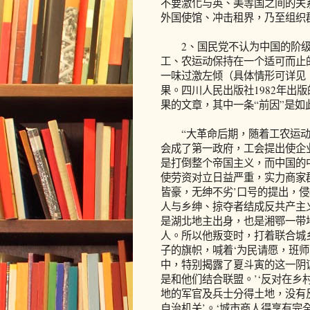
不要激化与英、美等国之间的关
外国使馆、冲击租界，乃至组织
2、国民党不认为中国的阶级
工、农运动保持在一个适可而止
一味过激左倾（具体情形可详见《
果。四川人民出版社1982年出
果的文章，其中一条“前因”是如
“大革命后期，随着工农运动的
会成了第一政府，工会提出使企
是打倒整个帝国主义，而中国的
使劳资对立日益严重，实力商家
皆豪，无绅不劣’口号的提出，
人与乡绅、掠夺者结成反共产主
是湖北地主出身，也是湘鄂一带
人。所以他叛变时，打着联合城
子的旗帜，喊着‘为民请愿，班师
中，特别揭露了夏斗寅的这一阴
是和他们结合联盟。’‘反对在
地的军官及兵士分得土地，没有
自治机关’。‘城市商人得享有完