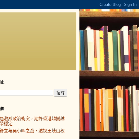
歷史
頭條
過激烈政治衝突，期許香港越變越
榮穩定
舒立与吴小晖之战，透视王岐山权