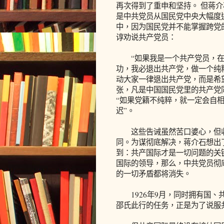
再次得到了重申和坚持。 但蒋
是中共党员从国民党中央大幅度
中，因为国民党并不能掌握跨党
谆劝说共产党员：
“如果我是一个共产党员，在
功，我必退出共产党，做一个纯
动大家一律退出共产党，而是希
张，凡是中国国民党里的共产党
“如果党籍不纯粹，就一定会自相
迟”。
这些告诫虽然苦口婆心，但收
同。为谋彻底解决，蒋介石想出
到：共产国际才是一切问题的关
国际的领导，那么，中共党员彻
的一切矛盾都将消失。
1926年9月，同时拥有国、
邵氏此行的任务，正是为了说服