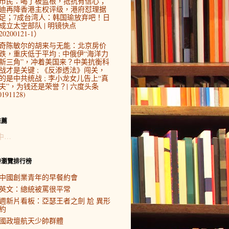
市民：喝了板蓝根，抵抗有信心；
迪再降香港主权评级，港府怼理据
足；7成台湾人：韩国瑜放弃吧！日
成立太空部队 | 明镜快点
0200121-1）
奇陈敏尔的胡来与无能：北京房价
跌，重庆低于平均 ; 中俄伊“海洋力
新三角”，冲着美国来？中美抗衡科
战才是关键 ; 《反渗透法》闯关，
的是中共统战 ; 李小龙女儿告上“真
夫”，为钱还是荣誉？| 六度头条
0191128)
推薦
中…
時瀏覽排行榜
中國創業青年的早餐約會
英文：總統被罵很平常
週新片看板：亞瑟王者之劍 尬 異形
約
國政壇航天少帥群體