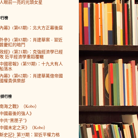
人眼前一亮的光頭女星
排行榜
內幕》(第63期)：北大方正幕後腐
外參》(第83期)：肖建華案 - 習近
曾慶紅的暗鬥
政經》(第21期)：克強經濟學已經
敗 近平經濟學重蹈覆轍
中國密報》(第55期)：十九大有人
船落水
內幕》(第62期)：肖建華萬億帝國
國權貴俱樂部
書排行榜
南海之戰》（Kobo）
中國最後的強人》
中共“黑匣子”》
中國未定之天》（Kobo）
新史記》第35期：習近平權力格