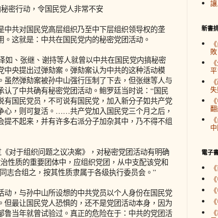
讓
秘密行动，令国民党人非常不安
中共对国民党高层组织乃至中下层组织领导权的垄
新書
用。这就是：中共在国民党内的秘密党团活动。
《
敗
泽如、张继、谢持等人就曾以中共在国民党内搞秘密
《
党中央提出过弹劾案。弹劾案认为中共的这种活动模
平
。虽然弹劾案被孙中山强行压制了下去，但张继等人与
《
失
承认了中共确有秘密党团活动。鲍罗廷当时说：“国民
说有国民党员，不可说有国民党，加入新分子如共产党
《
翻
争心，则可复活。……共产党加入国民党三个月之后，
《
会提不起来，并有许多右派分子加杂其中，乃不得不组
中
通过《对于组织问题之议决案》，对秘密党团活动有明确
電子
政治性质的重要团体中，应组织党团，从中支配该党和
《
Y同志合组之，按其性质隶属于各级执行委员会。”
《
《
动，与孙中山所设想的中共党员以个人身份在国民党
《
。但最让国民党人恐惧的，还不是党团活动本身，因为
《
邹鲁当年就曾试验过。真正的危险在于：中共的党团活