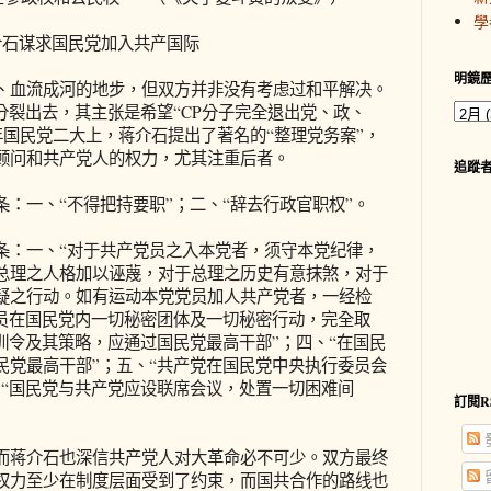
學
石谋求国民党加入共产国际
明鏡
血流成河的地步，但双方并非没有考虑过和平解决。
分裂出去，其主张是希望“CP分子完全退出党、政、
6年国民党二大上，蒋介石提出了著名的“整理党务案”，
顾问和共产党人的权力，尤其注重后者。
追蹤
一、“不得把持要职”；二、“辞去行政官职权”。
：一、“对于共产党员之入本党者，须守本党纪律，
总理之人格加以诬蔑，对于总理之历史有意抹煞，对于
疑之行动。如有运动本党党员加人共产党者，一经检
党员在国民党内一切秘密团体及一切秘密行动，完全取
训令及其策略，应通过国民党最高干部”；四、“在国民
民党最高干部”；五、“共产党在国民党中央执行委员会
、“国民党与共产党应设联席会议，处置一切困难间
訂閱R
蒋介石也深信共产党人对大革命必不可少。双方最终
权力至少在制度层面受到了约束，而国共合作的路线也