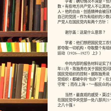
学者：确切情况不清楚。但从
数。有些地方共产党人不让其他
人，他的自由、创造精神会被压
自己的党团，作为有组织的少数
产党人在国民党内有两个方针：
谢尔盖：这是什么意思？
学者：他们想把国民党工农化
即夺取一切机构，夺取整个有组
运动（1926—1927）上》）
中共内部的报告材料证实了维经
年11月，陈独秀在关于国民党问
国民党组织的控制。据陈独秀说
党组织，都被中共“包办”了，在
守常”；而在上海，“一般民众的
当然，最直观的感受，莫过于
在国民党中央党部一处八部共21
之八十强。