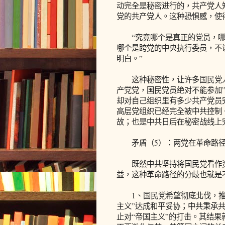
动完全是秘密进行的，共产党人
党的共产党人。这种恐惧感，使得
“究竟哪个是真正的党员，哪
哪个是跨党的中央执行委员，不
明白。”
这种秘密性，让许多国民党人
产党党，国民党员绝对不能参加
却对自己组织里有多少共产党员
高层党组织已经完全被中共控制
故；也是中共日后在秘密战线上
矛盾（5）：两党在革命路径
既然中共坚持将国民党看作资
益，这种革命路径的分歧也就是
1、国民党希望彻底北伐，推翻
主义”达成和平妥协；中共秉承共
止对“帝国主义”的打击。其结