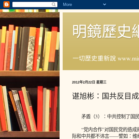
明鏡歷史
一切歷史重新說 www.ming
2012年2月22日 星期三
谌旭彬：国共反目成
矛盾（3）：中共控制了国民
“党内合作”对国民党的造成的
际和中共都不讳言——譬如：维经