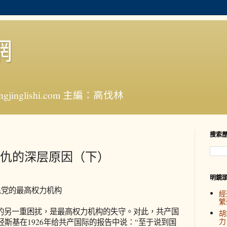
網
jinglishi.com 主編：高伐林
搜索
仇的深层原因（下）
明鏡
党的最高权力机构
經
繁
另一重困扰，是最高权力机构的失守。对此，共产国
胡
力
斯基在1926年给共产国际的报告中说：“至于说到国