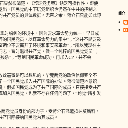
介石显然很清楚，《整理党务案》缺乏可操作性，即便
退出，国民党的中下层党组织也仍然在中共的控制之
簡介
的共产党员的具体数据。无奈之余，蒋介石只能如此谆
现时纷纠的环境中，因为要求革命势力统一，早日成
粹的国民党员，以谋革命势力的集中”；“这并不是要鼓
望诸位不要离开了环境和事实来革命”；“所以我现在主
同志，暂时退出共产党，做一个纯粹的国民党党员”；
残杀”；“等到国民革命成功，再加入CP，并不会
效甚微是可以想见的，毕竟两党的政治信仰完全不
了一个国民党加入共产国际的办法。蒋很清楚地意识
键，假如国民党成为了共产国际的成员，直接接受共产
底加入国民党，也就不存在任何问题了，“跨党”所引发
共两党党员身份的邵力子，受蒋介石派遣抵达莫斯科。
共产国际接纳国民党为其成员。