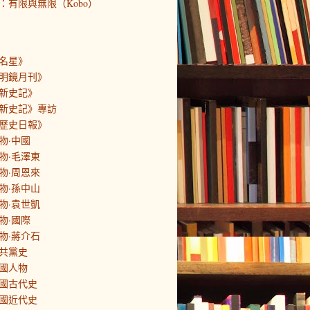
：有限與無限（Kobo）
名星》
明鏡月刊》
新史記》
新史記》專訪
歷史日報》
物·中國
物·毛澤東
物·周恩來
物·孫中山
物·袁世凱
物·國際
物·蔣介石
共黨史
國人物
國古代史
國近代史