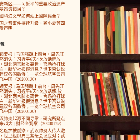
安新区——习近平的重要政治遗产
是昂贵错误？
國科幻文學如何站上國際舞台？
国之音事件持续升级，龚小夏等四
发声明
時報
镜要报 | 马国强跳上前台，周先旺
然消失；习近平6天4次放话解放
，湖北两官肺炎离世，官场抢打球
白，新华社报假消息？世卫否认说
建议各国撤侨；一览全球航空公司
飞中国（20200130）
镜要报 | 马国强跳上前台，周先旺
然消失；习近平6天4次放话解.放
，湖北两官肺炎离世，官场抢打球
白，新华社报假消息？世卫否认说
建议各国撤侨；一览全球航空公司
飞中国（20200130）
汉肺炎起源不同寻常，研究所疑点
来越大 | 财经全观察（20200129）
4名医护被感染，武汉肺炎人传人激
，世卫组织周三紧急会议应对；武