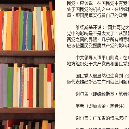
民党，应该说，在国民党中有我
处于国民党的机构之中，在组织
量，即国民军实行着自己的政策
维经斯基还说：“国共两党之
党中的影响是不是太大了。从那
两党之间的界限。几乎所有领导
应该使国民党摆脱共产党的影响享
中共领导人谭平山则说，在19
地方组织处于共产党员和国民党
国民党人很显然也注意到了这个
际代表维经斯基在广州就此问题
谢尔盖（即维经斯基，笔者注
学者（即顾孟余，笔者注）：
谢尔盖：广东省的情况怎样