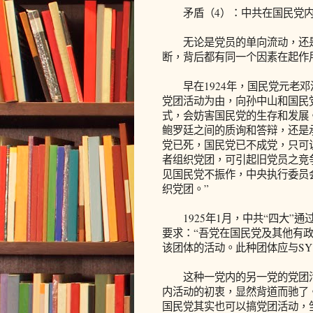
矛盾（4）：中共在国民党内
无论是党员的单向流动，还是
断，背后都有同一个因素在起作
早在1924年，国民党元老邓
党团活动为由，向孙中山和国民
式，会妨害国民党的生存和发展
鲍罗廷之间的质询和答辩，还是
党已死，国民党已不成党，只可
者组织党团，可引起旧党员之竞
见国民党不振作，中央执行委员
织党团。”
1925年1月，中共“四大”
要求：“吾党在国民党及其他有
该团体的活动。此种团体应与S
这种一党内的另一党的党团活
内活动的初衷，显然背道而驰了
国民党其实也可以搞党团活动，