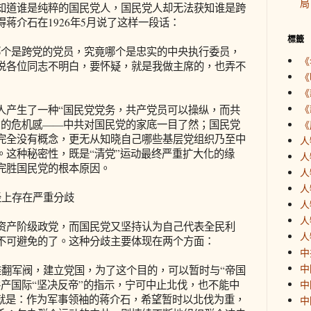
局
知道谁是纯粹的国民党人，国民党人却无法获知谁是跨
蒋介石在1926年5月说了这样一段话：
標籤
个是跨党的党员，究竟哪个是忠实的中央执行委员，
《
说各位同志不明白，要怀疑，就是我做主席的，也弄不
《
《
《
产生了一种“国民党党务，共产党员可以操纵，而共
”的危机感——中共对国民党的家底一目了然；国民党
《
完全没有概念，更无从知晓自己哪些基层党组织乃至中
人
。这种秘密性，既是“清党”运动最终严重扩大化的缘
人
完胜国民党的根本原因。
人
人
上存在严重分歧
人
人
产阶级政党，而国民党又坚持认为自己代表全民利
人
不可避免的了。这种分歧主要体现在两个方面：
中
中
军阀，建立党国，为了这个目的，可以暂时与“帝国
产国际“坚决反帝”的指示，宁可中止北伐，也不能中
中
果就是：作为军事领袖的蒋介石，希望暂时以北伐为重，
中