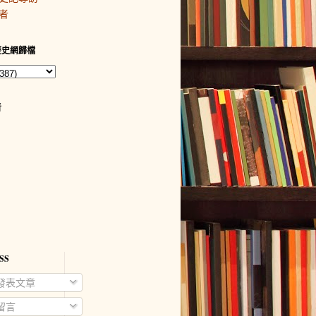
者
歷史網歸檔
者
SS
發表文章
留言