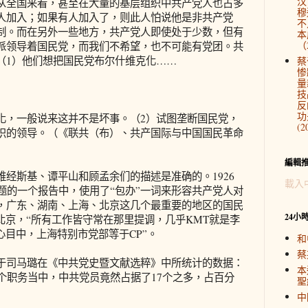
汉
全国来看，甚至在大量的基层组织中共产党人也占多
穆
人加入；如果有人加入了，则此人怕说他是非共产党
不
制。而在另外一些地方，共产党人即使处于少数，但有
本
（2
派领导着国民党，而我们不希望，也不可能有党团。共
（1）他们想把国民党布尔什维克化……
蔡
惨
量
技
反
功
，一般说来这并不是坏事。（2）试图垄断国民党，
(2
织的领导。（《联共（布）、共产国际与中国国民革命
編輯
斯基、谭平山和顾孟余们的描述是准确的。1926
載入
题的一个报告中，使用了“包办”一词来形容共产党人对
，广东、湖南、上海、北京这几个最重要的地区的国民
24小
北京，“所有工作皆守常在那里提调，几乎KMT就是李
心目中，上海特别市党部等于CP”。
和
蔡
司马璐在《中共党史暨文献选粹》中所统计的数据：
本
个职务当中，中共党员竟然占据了17个之多，占百分
聖
中