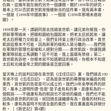
仇嘛。這幾年我在做的另外一個課題，關於1898年的研究，
基本上可以否認袁世凱背叛維新派的這件事。我有兩本書，
一個是《1898年中國故事》，一個是《1898年那場未遂政
變》。
1898年那一天，譚嗣同是去找過袁世凱，講兄弟你幫我，你
把新軍帶過來，把頤和園給包圍起來，把老太后抓起來，讓
老太后把權力交給皇上，我們支持皇上進行政治改革。袁世
凱說這根本不可能，因為新軍的槍和人是分離的——我們現
在軍隊的管理也是槍和人絕對分開——袁世凱說，你讓我調
動軍隊就能立馬調動？這不可能，我上面還有榮祿；第二，
袁世凱告訴他，你根本就不知道朝廷的格局，你根本不知道
太后和光緒皇帝之間的關係是怎麼回事。
當天晚上的談判記錄在袁世凱《戊戌日記》裏，我們過去100
年來不信《戊戌日記》，認為是袁世凱的幕僚後來編造的假
東西，袁世凱的告密是可以成立的。我們20年來學術界的研
究，基本上證明所謂“告密”是子虛烏有的事，是康有為的一
個假說——不過康有為的假說也不是他的編造，我們也不能
因為說袁世凱的好話，就回頭去誣衊康有為。我看的材料比
較多，康有為當時不知道全面的東西，我在書裏面有詳細分
析。（《新史記》第4期）