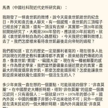
馬勇（中國社科院近代史所研究員）：
我剛發了一條袁世凱的微博，說今天是袁世凱逝世的紀念
日，昨天和袁氏後人聊天，有一個感慨，袁世凱的三頂帽子
已經去掉了兩頂，還有一頂沒有去掉，其實那一頂20年前我
就開始研究了，大概是2004年發的，應該是20年前寫的，就
是《袁世凱帝制自為的心路歷程》，今天我把它轉到微博上
去了。我們怎麼樣來看待袁世凱最後走向帝制的過程？
我們都知道，官方的歷史一定是勝利者寫的，現在很多人批
評說現在的歷史教科書講得都不真實，原來給我們傳遞的消
息，像袁世凱“賣國”、“竊國大盜”，現在有一種被顛覆的感
覺。作為歷史學家，我們當然要儘量去逼近歷史的真實，盡
最大的限度還原袁世凱，那麼怎麼能還原呢？怎麼能讓袁世
凱從原來被妖魔化還原到一個活生生的人？
多少年來我一直在想的一個要點，可能就是四個字：“非袁莫
屬”。在中國歷史大轉折時期，得到“非你莫屬”的這麼一個廣
泛認同，只有兩個人：一個就是1975、1976年的鄧小平，國
內外說，中國的爛攤子非鄧小平出來收拾不可；另外一個就
是在清末民初的一個大轉折時期，國內外共識就是“非袁莫