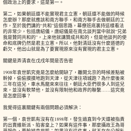
個政治上的要求，這是第一。
第二，如果朝廷還不能實現君主立憲，朝廷還不能做的時候
怎麼辦？那麼就應該和南方聯手，和南方聯手去做朝廷的工
作，至於我們講的“共和”這個思路，幕僚班底裏持這樣看法
的非常少，包括唐紹儀，唐紹儀是在南北談判當中就說“兄弟
我是贊同共和的”，上來他就講贊成共和的，但是他談判的使
命和底牌仍然是君主立憲。所以，他對清廷沒有什麼道德的
虧欠，他出山就是為了要實現原來沒有實現的君主立憲。
關鍵是弄清袁在戊戌年間是否告密
1908年袁世凱究竟是怎麼給開缺了，離開北京的時候差點被
幹掉，偷偷摸摸地跑到天津，從天津往項城跑？為什麼後來
三年在這兒，車水馬龍來來往往，朝廷大臣們很多人到這兒
來，並沒有軟禁他，並沒有限制他和政界的聯繫……這究竟
是怎麼回事？
我覺得這裏關鍵有兩個問題必須解決：
第一個，袁世凱有沒有在1898年，發生過直到今天還被指責
的出賣維新派、陷害皇上？如果有這件事，那麼攝政王為哥
哥報仇，要幹掉袁世凱；如果沒有這件事，就不存在公報私