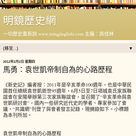
明鏡歷史網
一切歷史重新說 www.mingjinglishi.com 主編：高伐林
▼
2012年2月2日 星期四
馬勇：袁世凱帝制自為的心路歷程
《新史記》編者按：2011年是辛亥革命100週年，也是中華民
國首任總統袁世凱逝世95週年，6月5日至7日項城袁氏家族聯
誼會在安陽舉辦第三次家族聯誼會，並召開了“辛亥革命與袁
世凱研討會”，國內一些研究近代史的學者、專家參加了會
議，“共識網”刊登了與會者發言記錄，現摘錄如下。小標題
為本刊所加。
袁世凱帝制自為的心路歷程