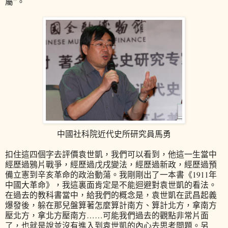
屬”。
中國社科院近代史所研究員馬勇
扣住這四個字去評價袁世凱，我們可以看到，他這一生當中
經歷過鴉片戰爭，經歷過戊戌變法，經歷過新政，經歷過預
備立憲到辛亥革命的政治動蕩。我剛剛出了一本書《1911年
中國大革命》，我這裏面肯定是不能迴避對袁世凱的看法。
在過去的教科書當中，給我們的概念是，袁世凱在武昌起義
爆發後，躲在那兒盤算著怎麼算計南方、算計北方，拿南方
壓北方，拿北方壓南方……可能我們過去的觀點非常片面
了，也就是說並沒有進入到袁世凱的內心去思考問題。另