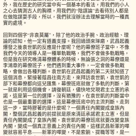
外，我在歷史的研究當中有一個基本的看法，用我們的小人
之心去猜測古人的胸襟，用我們的“陰謀論”去看待別人都是
在做陰謀耍手段，所以，我們就沒辦法去理解當時的一種真
實的處境。
回到四個字“非袁莫屬”，除了他的政治手腕、政治經驗、理
論的認知，他一定有道義支撐。我回過頭來琢磨，武昌起義
爆發之後袁世凱的反應是什麼呢？他的幕僚班子當中，不像
我們今天的領導人是一種單軌戰略，我們不會做多軌戰略，
但是我在研究晚清幕僚體系的時候，無論張之洞的幕僚還是
李鴻章的幕僚班子，他們遇到重大事件，一定會做多軌戰
略，會做出各種判斷。袁世凱在武昌起義的第二天就知道了
這個消息，緊接著蔭昌往南方走，來拜訪袁世凱，袁世凱的
部下和幕僚都向這兒匯集，幕僚班底就做了多軌的判斷，第
一就是利用這個機會，請復朝廷，儘快地兌現君主立憲的承
諾，這是第一位的選擇，沒有猶豫的，在袁世凱的判斷當中
也是一個最重要的選擇，這是幕僚班底中的主流判斷。走到
這一步，當時膠著的是什麼呢？一個責任內閣變成皇族內
閣，整個武昌起義的前提就是原來清廷承諾君主立憲，但是
責任內閣變成了皇族內閣，袁世凱的幕僚班底就要改變皇族
內閣，變成一個真正意義上的責任內閣，這樣武昌新軍的嘩
變就容易平息——新軍的嘩變，不是索餉、提職等等，是一