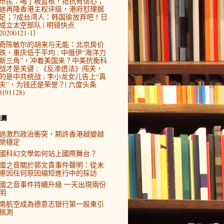
市民：喝了板蓝根，抵抗有信心；
迪再降香港主权评级，港府怼理据
足；7成台湾人：韩国瑜放弃吧！日
成立太空部队 | 明镜快点
0200121-1）
奇陈敏尔的胡来与无能：北京房价
跌，重庆低于平均 ; 中俄伊“海洋力
新三角”，冲着美国来？中美抗衡科
战才是关键 ; 《反渗透法》闯关，
的是中共统战 ; 李小龙女儿告上“真
夫”，为钱还是荣誉？| 六度头条
0191128)
推薦
過激烈政治衝突，期許香港越變越
榮穩定
國科幻文學如何站上國際舞台？
國之音關於郭文貴事件聲明：從未
慮因任何原因縮短進行中的採訪
國之音事件持續升級 一天出現兩份
明
南航空成為德意志银行第一股東引
揣測