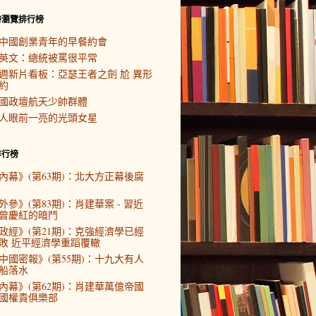
時瀏覽排行榜
中國創業青年的早餐約會
英文：總統被罵很平常
週新片看板：亞瑟王者之劍 尬 異形
約
國政壇航天少帥群體
人眼前一亮的光頭女星
排行榜
內幕》(第63期)：北大方正幕後腐
外參》(第83期)：肖建華案 - 習近
曾慶紅的暗鬥
政經》(第21期)：克強經濟學已經
敗 近平經濟學重蹈覆轍
中國密報》(第55期)：十九大有人
船落水
內幕》(第62期)：肖建華萬億帝國
國權貴俱樂部