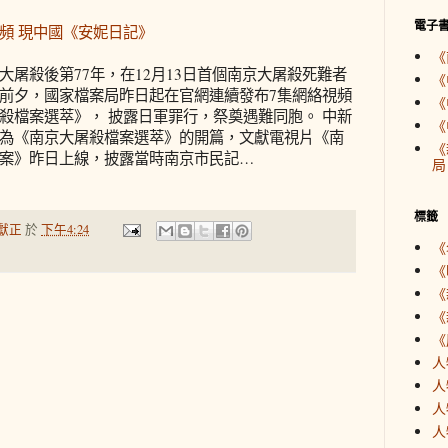
電子
頻 現中國《安妮日記》
《
大屠殺後第77年，在12月13日首個南京大屠殺死難者
《
前夕，國家檔案局昨日起在官網連續發布7集網絡視頻
《
殺檔案選萃》， 披露日軍罪行，祭奠遇難同胞。 中新
《
為《南京大屠殺檔案選萃》的開篇，文獻電視片《南
《
案》昨日上線，披露當時南京市民記…
局
標籤
獻正
於
下午4:24
《
《
《
《
《
人
人
人
人