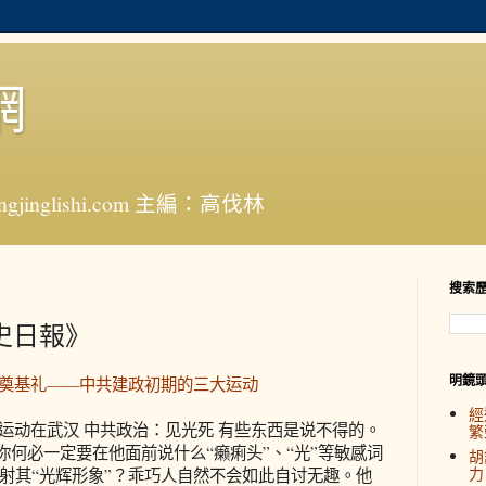
網
jinglishi.com 主編：高伐林
搜索
歷史日報》
明鏡
的奠基礼——中共建政初期的三大运动
經
”运动在武汉 中共政治：见光死 有些东西是说不得的。
繁
你何必一定要在他面前说什么“癞痢头”、“光”等敏感词
胡
力
射其“光辉形象”？乖巧人自然不会如此自讨无趣。他