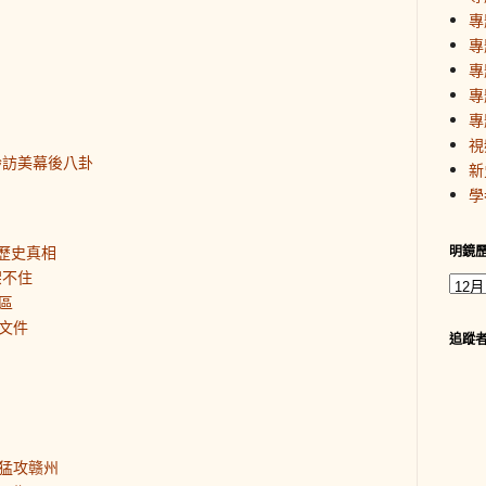
專
專
專
專
專
視
齡訪美幕後八卦
新
學
明鏡
歷史真相
架不住
區
文件
追蹤
猛攻赣州