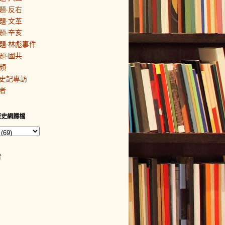
題·反右
題·文革
題·辛亥
題·林彪事件
題·國共
頻
史記專訪
者
歷史網歸檔
者