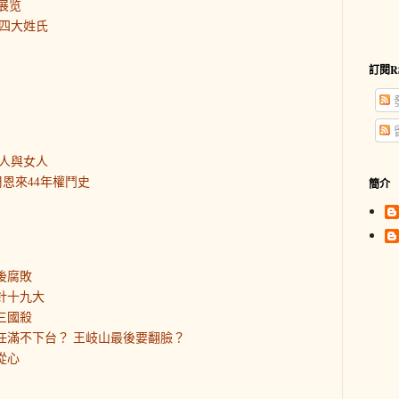
展览
四大姓氏
訂閱R
人與女人
恩來44年權鬥史
簡介
後腐敗
針十九大
三國殺
平任滿不下台？ 王岐山最後要翻臉？
從心