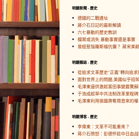
明鏡新聞 - 歷史
德國的二戰遺址
蔣介石日記的最新解讀
六七暴動的歷史教訓
檔案或消失 暴動事實還是事實
曾經惹惱羅斯福伉儷？ 蔣宋美
明鏡雜誌 - 歷史
從追求文革歷史“正義”轉向追求
面對世界上的問題,美國似乎招
毛澤東逼供激起富田事變震驚蘇
于浩成起草中共法制改革里程碑
毛澤東利用張國燾奪周恩來的權
明鏡博客 - 歷史
李偉東：文革不可能重來？
蒋介石愤怒：彭德怀趁中日血战