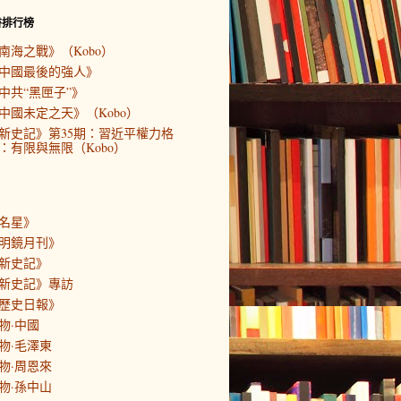
書排行榜
南海之戰》（Kobo）
中國最後的強人》
中共“黑匣子”》
中國未定之天》（Kobo）
新史記》第35期：習近平權力格
：有限與無限（Kobo）
名星》
明鏡月刊》
新史記》
新史記》專訪
歷史日報》
物·中國
物·毛澤東
物·周恩來
物·孫中山