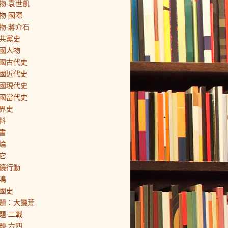
物·袁世凱
物·國際
物·蔣介石
共黨史
國人物
國古代史
國近代史
國現代史
國當代史
界史
料
書
論
它
鏡行動
鳴
國史
題：大饑荒
題·二戰
題·六四