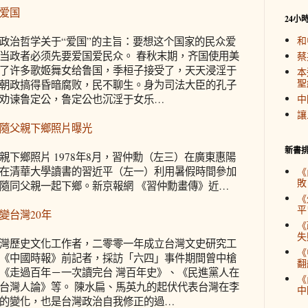
爱国
24小
和
政治哲学关于“爱国”的主旨：要想这个国家的民众爱
当政者必须先要爱国爱民众。 春秋末期，齐国使用美
蔡
了许多歌姬舞女给鲁国，季桓子接受了，天天浸淫于
本
聖
朝政搞得昏暗腐败，民不聊生。身为司法大臣的孔子
劝谏鲁定公，鲁定公也沉淫于女乐…
中
讓
隨父親下鄉照片曝光
新書
親下鄉照片 1978年8月，習仲勳（左三）在廣東惠陽
在清華大學讀書的習近平（左一）利用暑假時間參加
《
敗
隨同父親一起下鄉。新京報網 《習仲勳畫傳》近…
《
平
變台灣20年
《
失
灣歷史文化工作者，二零零一年成立台灣文史研究工
《
《中國時報》前記者，採訪「六四」事件期間曾中槍
翻
《走過百年－一次讀完台 灣百年史》、《民進黨人在
《
台灣人論》等。 陳水扁、馬英九的起伏代表台灣在李
中
的變化，也是台灣政治自我修正的過…