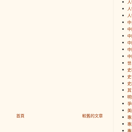
人
人
人
中
中
中
中
中
中
世
史
史
史
其
明
爭
美
首頁
較舊的文章
專
專
專