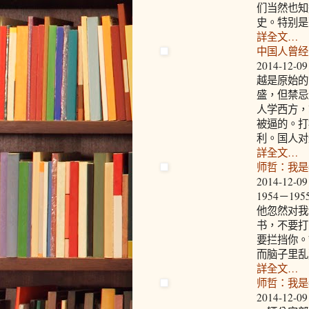
们当然也知
史。特别是
詳全文…
中国人曾经
2014-12-09
越是原始的
盛，但禁忌
人学西方，
被逼的。打
利。国人对
詳全文…
师哲：我是
2014-12-09
1954－
他忽然对我
书，不要打
要拦挡你。
而脑子里乱
詳全文…
师哲：我是
2014-12-09