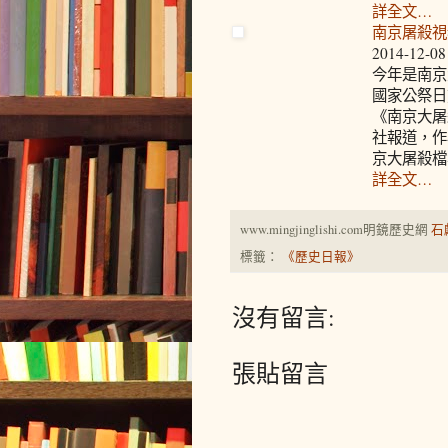
詳全文…
南京屠殺視
2014-12-08
今年是南京
國家公祭日
《南京大屠
社報道，作
京大屠殺檔
詳全文…
www.mingjinglishi.com明鏡歷史網
石
標籤：
《歷史日報》
沒有留言:
張貼留言