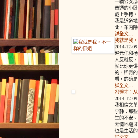
一辆公安部
普通的小卧
戴上手铐，
我是道道地
北。车内除
詳全文…
我就是我，
2014-12-09
赵元任和杨
人反就反，
就比你更讲
的，稀奇的
看，的确是
詳全文…
冯骥才：从
2014-12-09
我相信文革
宁静；那些
生的不安。
无情地翻过
也是生活的
詳全文…