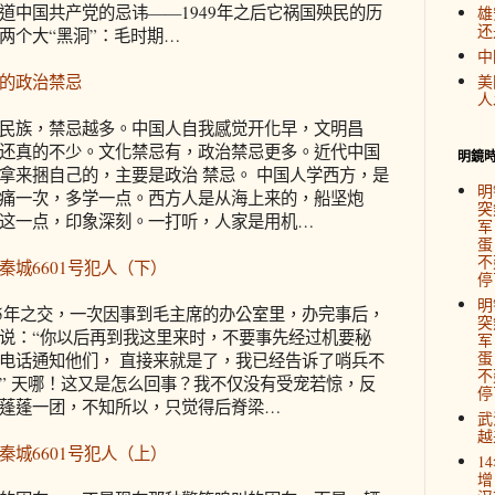
道中国共产党的忌讳——1949年之后它祸国殃民的历
雄
还
两个大“黑洞”：毛时期…
中
的政治禁忌
美
人
民族，禁忌越多。中国人自我感觉开化早，文明昌
还真的不少。文化禁忌有，政治禁忌更多。近代中国
明鏡
拿来捆自己的，主要是政治 禁忌。 中国人学西方，是
明
痛一次，多学一点。西方人是从海上来的，船坚炮
突
这一点，印象深刻。一打听，人家是用机…
军
蛋
不
秦城6601号犯人（下）
停
明
1955年之交，一次因事到毛主席的办公室里，办完事后，
突
说：“你以后再到我这里来时，不要事先经过机要秘
军
蛋
电话通知他们， 直接来就是了，我已经告诉了哨兵不
不
” 天哪！这又是怎么回事？我不仅没有受宠若惊，反
停
蓬蓬一团，不知所以，只觉得后脊梁…
武
越
秦城6601号犯人（上）
1
增