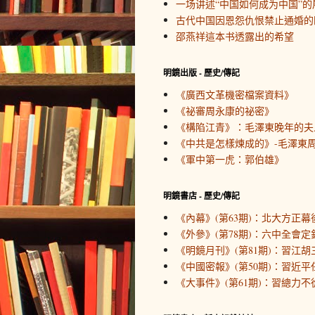
一场讲述“中国如何成为中国”的
古代中国因恩怨仇恨禁止通婚的
邵燕祥這本书透露出的希望
明鏡出版 - 歷史/傳記
《廣西文革機密檔案資料》
《祕審周永康的祕密》
《構陷江青》：毛澤東晚年的夫
《中共是怎樣煉成的》-毛澤東周
《軍中第一虎：郭伯雄》
明鏡書店 - 歷史/傳記
《內幕》(第63期)：北大方正幕
《外參》(第78期)：六中全會定
《明鏡月刊》(第81期)：習江胡
《中國密報》(第50期)：習近
《大事件》(第61期)：習總力不