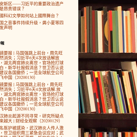
安新区——习近平的重要政治遗产
是昂贵错误？
國科幻文學如何站上國際舞台？
国之音事件持续升级，龚小夏等四
发声明
時報
镜要报 | 马国强跳上前台，周先旺
然消失；习近平6天4次放话解放
，湖北两官肺炎离世，官场抢打球
白，新华社报假消息？世卫否认说
建议各国撤侨；一览全球航空公司
飞中国（20200130）
镜要报 | 马国强跳上前台，周先旺
然消失；习近平6天4次放话解.放
，湖北两官肺炎离世，官场抢打球
白，新华社报假消息？世卫否认说
建议各国撤侨；一览全球航空公司
飞中国（20200130）
汉肺炎起源不同寻常，研究所疑点
来越大 | 财经全观察（20200129）
4名医护被感染，武汉肺炎人传人激
，世卫组织周三紧急会议应对；武