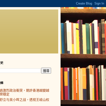
歷史
頭條
過激烈政治衝突，期許香港越變越
榮穩定
舒立与吴小晖之战，透视王岐山权