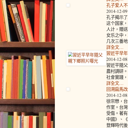
孔子爱人不
2014-12-09
孔子揭示了
这个国家，
人计，赠送
女乐之中，
几次三番地
詳全文…
習近平早年
2014-12-08
習近平隨父
農村調研。
社會實踐，
詳全文…
回溯扁馬改
2014-12-08
徐宗懋，台
作室。台灣
受傷。著有
中國》、《
登輝時代後