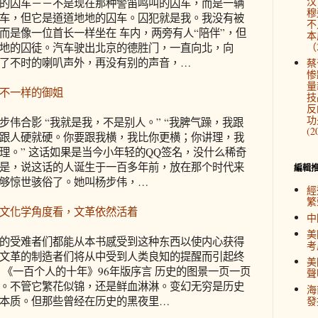
汉
的囚车－－不是现在那种警笛鸣叫的囚车，而是一辆
穆
车，但它是道道地地的囚车。囚犯就是我。我没有被
不
而是像一位首长一样坐在 车内，两旁有人“陪伴”，但
本
（2
地的囚徒。汽车驶出北京的德胜门，一直向北，向
了不时的喇叭声外，再没有别的声音，…
蔡
惨
量
不一样的御姐
技
反
功
步伟合影 “我就是我，不是别人。” “我脾气躁，我跟
(2
跟人硬就硬。你要跟我横，我比你更横；你讲理，我
理。” 这话如果是当今小年轻的QQ签名，没什么稀奇
是，说这话的人诞生于一百多年前，放在那个时代来
編輯
够惊世骇俗了。她叫杨步伟，…
經
繁
文化学角度看，文革依然活着
中
美
的受难者们都能从本书感受到这种东西以使内心获得
考
文革的制造者们将从中受到人类良知的提醒而引起终
美
 《一百个人的十年》96年版序言 历史的图景一页一页
聲
。不管它繁花似锦，还是鲜血淋淋。变幻无穷是历史
海
本质。但那些曾经在历史的黑夜里…
發