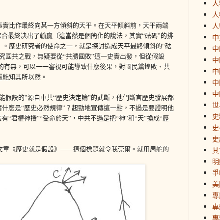
人
人
事實比作最終向某一方傾斜的天平。在天平傾斜前，天平兩端
人
”綜合最終决出了輸贏（這當然是個簡化的說法，其實“砝碼”的排
中
）。歷史研究者的使命之一，就是探討造成天平最終傾斜的“砝
中
究國共之戰，無疑要從“共勝國敗”這一史實出發，但從假設
中
砝碼”的有無，可以一一審視可能導致什麽後果，對國民黨慘敗、共
中
還能知其所以然。
中
中
能假設的”源自中共“歷史決定論”的武斷，他們斷言歷史發展都
世
清什麽是“歷史必然規律”？起勁地宣傳這一點，不過是要證明他
史
有“君權神授”“受命於天”，中共不過是把“神”和“天”換成“歷
史
史
篇文章《歷史就是假設》——這個標題就令我莞爾。就用周舵的
其
明
爭
美
專
專
專