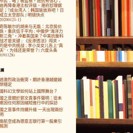
市民：喝了板蓝根，抵抗有信心；
迪再降香港主权评级，港府怼理据
足；7成台湾人：韩国瑜放弃吧！日
成立太空部队 | 明镜快点
0200121-1）
奇陈敏尔的胡来与无能：北京房价
跌，重庆低于平均 ; 中俄伊“海洋力
新三角”，冲着美国来？中美抗衡科
战才是关键 ; 《反渗透法》闯关，
的是中共统战 ; 李小龙女儿告上“真
夫”，为钱还是荣誉？| 六度头条
0191128)
推薦
過激烈政治衝突，期許香港越變越
榮穩定
國科幻文學如何站上國際舞台？
國之音關於郭文貴事件聲明：從未
慮因任何原因縮短進行中的採訪
國之音事件持續升級 一天出現兩份
明
南航空成為德意志银行第一股東引
揣測