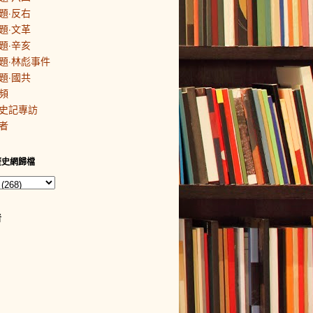
題·反右
題·文革
題·辛亥
題·林彪事件
題·國共
頻
史記專訪
者
歷史網歸檔
者