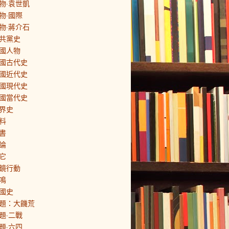
物·袁世凱
物·國際
物·蔣介石
共黨史
國人物
國古代史
國近代史
國現代史
國當代史
界史
料
書
論
它
鏡行動
鳴
國史
題：大饑荒
題·二戰
題·六四