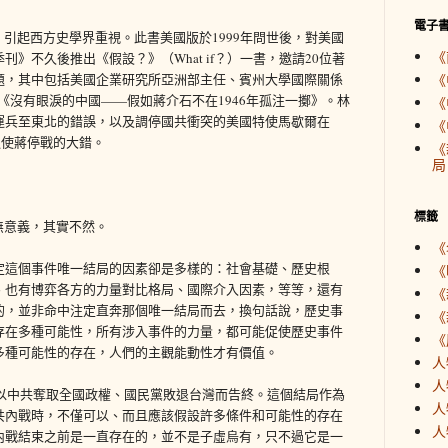
電子
，引起西方史學界重視。此書美國版於1999年問世後，對美國
《
》不久後推出《假設？》（What if？）一書，邀請20位著
題，其中包括美國企業研究所亞洲部主任、賓州大學國際關係
《
n）所寫的《沒有眼淚的中國——假如蔣介石不在1946年孤注一擲》。林
《
運兵至東北的錯誤，以及調停國共衝突的美國特使馬歇爾在
《
迫使蔣停戰的大錯。
《
局
標籤
無意義，其實不然。
《
定這個事件唯一結局的因素卻是多樣的：社會基礎、歷史根
《
、也有博弈各方的力量對比格局、國際介入因素，等等，還有
《
的，並非命中注定直奔那個唯一結局而去，換句話說，歷史事
《
存在多種可能性，所有涉入事件的力量，都可能促使歷史事件
《
多種可能性的存在，人們的主觀能動性才有價值。
人
人
年以中共奪取全國政權、國民黨敗退台灣而告終。這個結局作為
人
共內戰時，不僅可以、而且應該假設許多條件和可能性的存在
人
內戰結束之前是一直存在的，並不是子虛烏有，只不過它是一