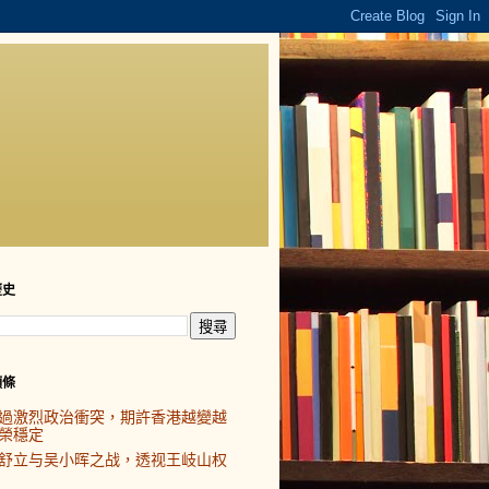
歷史
頭條
過激烈政治衝突，期許香港越變越
榮穩定
舒立与吴小晖之战，透视王岐山权