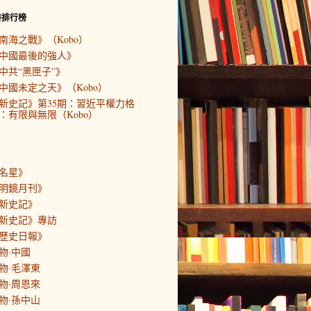
書排行榜
南海之戰》（Kobo）
中國最後的強人》
中共“黑匣子”》
中國未定之天》（Kobo）
新史記》第35期：習近平權力格
：有限與無限（Kobo）
名星》
明鏡月刊》
新史記》
新史記》專訪
歷史日報》
物·中國
物·毛澤東
物·周恩來
物·孫中山