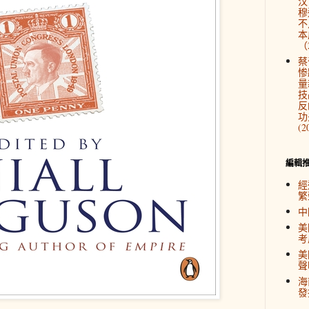
汉
穆
不
本
（2
蔡
惨
量
技
反
功
(2
編輯
經
繁
中
美
考
美
聲
海
發