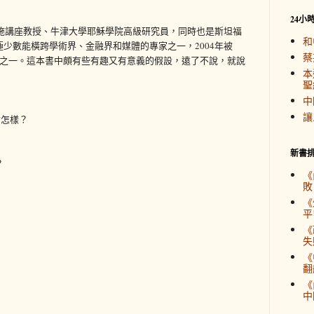
24小
蒂施講座教授、牛津大學耶穌學院高級研究員，同時也是斯坦福
和
少數能橫跨學術界、金融界和媒體的專家之一，2004年被
蔡
人”之一。這本書中頗有些有趣又有意義的假設，遠了不說，就說
本
聖
中
讓
會怎樣？
新書
？
《
敗
《
平
《
失
《
翻
《
中