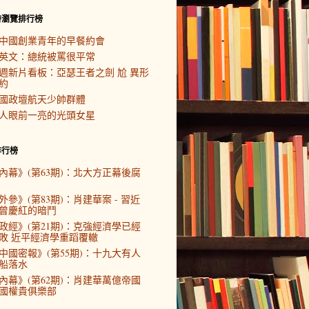
時瀏覽排行榜
中國創業青年的早餐約會
英文：總統被罵很平常
週新片看板：亞瑟王者之劍 尬 異形
約
國政壇航天少帥群體
人眼前一亮的光頭女星
排行榜
內幕》(第63期)：北大方正幕後腐
外參》(第83期)：肖建華案 - 習近
曾慶紅的暗鬥
政經》(第21期)：克強經濟學已經
敗 近平經濟學重蹈覆轍
中國密報》(第55期)：十九大有人
船落水
內幕》(第62期)：肖建華萬億帝國
國權貴俱樂部