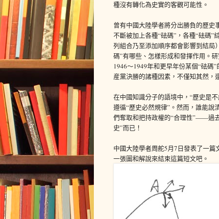
種沒有轉化為史實的客觀可能性。
曾有中國大陸學者將分出勝負的歷史
不斷被加上各種“砝碼”，各種“砝碼
列組合乃至添加順序都會影響到結局
碼”有哪些、怎樣形成和發揮作用。研
1946～1949年和更早年份某個“
産黨決勝的諸種因素，不僅知其然，
在中國知識分子的語境中，“歷史是不
遵循“歷史必然規律”。然而，誰能說
們奪取和把持政權的“合理性”——過去
史”而已！
中國大陸學者周舵5月7日發表了一
一張圖和解說來結束這篇短文吧。