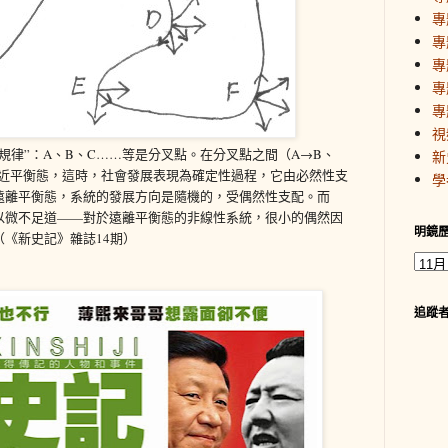
專
專
專
專
專
視
規律”：A、B、C……等是分叉點。在分叉點之間（A→B、
新
或近平衡態，這時，社會發展表現為確定性過程，它由必然性支
學
遠離平衡態，系統的發展方向是隨機的，受偶然性支配。而
以微不足道——對於遠離平衡態的非線性系統，很小的偶然因
明鏡
《新史記》雜誌14期）
追蹤