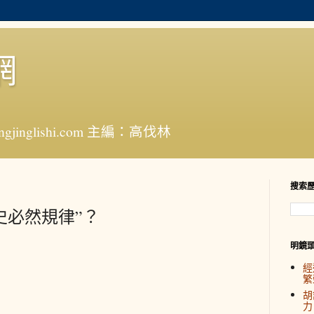
網
jinglishi.com 主編：高伐林
搜索
史必然規律”？
明鏡
經
繁
胡
力