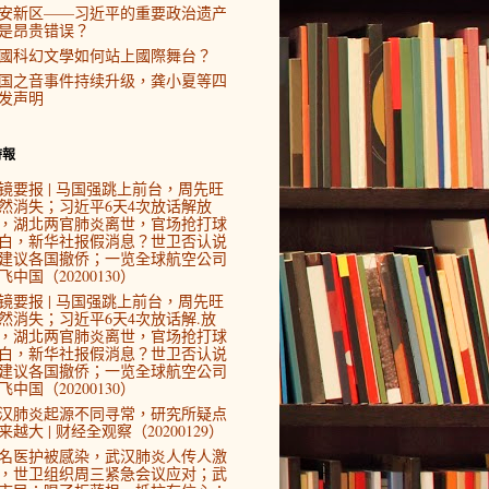
安新区——习近平的重要政治遗产
是昂贵错误？
國科幻文學如何站上國際舞台？
国之音事件持续升级，龚小夏等四
发声明
時報
镜要报 | 马国强跳上前台，周先旺
然消失；习近平6天4次放话解放
，湖北两官肺炎离世，官场抢打球
白，新华社报假消息？世卫否认说
建议各国撤侨；一览全球航空公司
飞中国（20200130）
镜要报 | 马国强跳上前台，周先旺
然消失；习近平6天4次放话解.放
，湖北两官肺炎离世，官场抢打球
白，新华社报假消息？世卫否认说
建议各国撤侨；一览全球航空公司
飞中国（20200130）
汉肺炎起源不同寻常，研究所疑点
来越大 | 财经全观察（20200129）
4名医护被感染，武汉肺炎人传人激
，世卫组织周三紧急会议应对；武