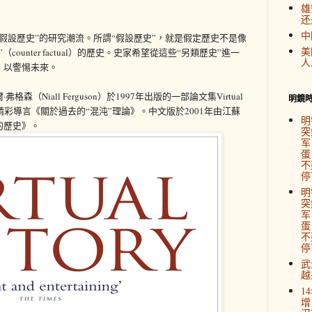
雄
还
中
假設歷史”的研究潮流。所謂“假設歷史”，就是假定歷史不是像
美
ounter factual）的歷史。史家希望從這些“另類歷史”進一
人
，以警惕未來。
Niall Ferguson）於1997年出版的一部論文集Virtual
明鏡
了精彩導言《關於過去的“混沌”理論》。中文版於2001年由江蘇
明
的歷史》。
突
军
蛋
不
停
明
突
军
蛋
不
停
武
越
1
增