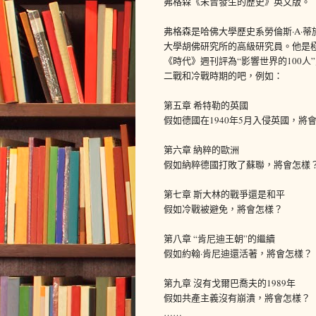
弗格森《未曾發生的歷史》英文版。
弗格森是哈佛大學歷史系勞倫斯·A·
大學胡佛研究所的高級研究員。他是極
《時代》週刊評為“影響世界的100
二戰和冷戰時期的吧，例如：
第五章 希特勒的英國
假如德國在1940年5月入侵英國，將
第六章 納粹的歐洲
假如納粹德國打敗了蘇聯，將會怎樣
第七章 斯大林的戰爭還是和平
假如冷戰被避免，將會怎樣？
第八章 “肯尼迪王朝”的繼續
假如約翰·肯尼迪還活著，將會怎樣？
第九章 沒有戈爾巴喬夫的1989年
假如共產主義沒有崩潰，將會怎樣？
……