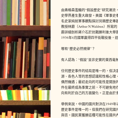
由弗格森濫觴的“假設歷史”研究潮流
史學界產生重大啟發。美國《軍事史季刊
名史家純就軍事觀點探討另類歷史專
教授林霨（Arthur N.Waldru
霨詳細剖析蔣介石於抗戰勝利後大舉
1936年4月國軍贏得四平街戰役後，
哪有“歷史必然規律”？
有人認為：“假設”並非史實的東西毫
任何歷史事件的結局是唯一的，但决
源、各色人等的思想認識和性格心理
偶然機遇；最初走向的可能性是開放
件在最終成為事實之前，不可避免地
向有利於自己的方面變化。正是由於
舉例來說，中國的國共對決在1949
歷史事件是唯一的。但我們在研究國
與否。國民黨獲勝這種可能性在國共