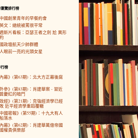
時瀏覽排行榜
中國創業青年的早餐約會
英文：總統被罵很平常
週新片看板：亞瑟王者之劍 尬 異形
約
國政壇航天少帥群體
人眼前一亮的光頭女星
排行榜
內幕》(第63期)：北大方正幕後腐
外參》(第83期)：肖建華案 - 習近
曾慶紅的暗鬥
政經》(第21期)：克強經濟學已經
敗 近平經濟學重蹈覆轍
中國密報》(第55期)：十九大有人
船落水
內幕》(第62期)：肖建華萬億帝國
國權貴俱樂部