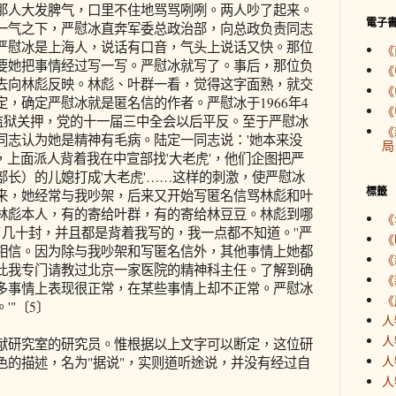
那人大发脾气，口里不住地骂骂咧咧。两人吵了起来。
電子
一气之下，严慰冰直奔军委总政治部，向总政负责同志
严慰冰是上海人，说话有口音，气头上说话又快。那位
《
要她把事情经过写一写。严慰冰就写了。事后，那位负
《
去向林彪反映。林彪、叶群一看，觉得这字面熟，就交
《
，确定严慰冰就是匿名信的作者。严慰冰于1966年4
《
城监狱关押，党的十一届三中全会以后平反。至于严慰冰
《
同志认为她是精神有毛病。陆定一同志说：'她本来没
局
反'时，上面派人背着我在中宣部找'大老虎'，他们企图把严
长）的儿媳打成'大老虎'……这样的刺激，使严慰冰
標籤
来，她经常与我吵架，后来又开始写匿名信骂林彪和叶
林彪本人，有的寄给叶群，有的寄给林豆豆。林彪到哪
《
几十封，并且都是背着我写的，我一点都不知道。''严
《
相信。因为除与我吵架和写匿名信外，其他事情上她都
《
此我专门请教过北京一家医院的精神科主任。了解到确
《
多事情上表现很正常，在某些事情上却不正常。严慰冰
《
'"〔5〕
人
人
研究室的研究员。惟根据以上文字可以断定，这位研
人
色的描述，名为"据说"，实则道听途说，并没有经过自
人