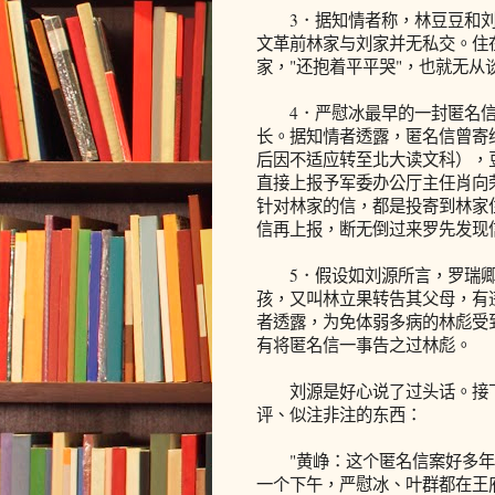
3．据知情者称，林豆豆和刘
文革前林家与刘家并无私交。住
家，"还抱着平平哭"，也就无从
4．严慰冰最早的一封匿名信，
长。据知情者透露，匿名信曾寄
后因不适应转至北大读文科），
直接上报予军委办公厅主任肖向
针对林家的信，都是投寄到林家
信再上报，断无倒过来罗先发现
5．假设如刘源所言，罗瑞卿
孩，又叫林立果转告其父母，有
者透露，为免体弱多病的林彪受
有将匿名信一事告之过林彪。
刘源是好心说了过头话。接下
评、似注非注的东西：
"黄峥：这个匿名信案好多年都
一个下午，严慰冰、叶群都在王