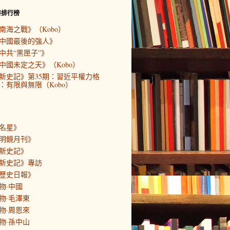
書排行榜
南海之戰》（Kobo）
中國最後的強人》
中共“黑匣子”》
中國未定之天》（Kobo）
新史記》第35期：習近平權力格
：有限與無限（Kobo）
名星》
明鏡月刊》
新史記》
新史記》專訪
歷史日報》
物·中國
物·毛澤東
物·周恩來
物·孫中山