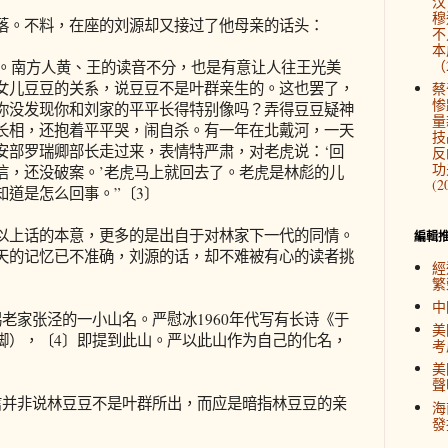
汉
穆
。不料，在座的刘源却又接过了他母亲的话头：
不
本
（2
。南方人黄、王的读音不分，也是有意让人往王光美
女儿豆豆的关系，说豆豆不是叶群亲生的。这也罢了，
蔡
惨
你没发现你和刘家的平平长得特别像吗？弄得豆豆疑神
量
长相，还抱着平平哭，闹自杀。有一年在北戴河，一天
技
安部罗瑞卿部长走过来，表情特严肃，对老虎说：‘回
反
功
信，还没破案。’老虎马上就回去了。老虎是林彪的儿
(2
知道是怎么回事。”〔3〕
上话的本意，更多的是出自于对林家下一代的同情。
編輯
天的记忆已不准确，刘源的话，却不难被有心的读者挑
經
繁
中
家张泾的一小山名。严慰冰1960年代写有长诗《于
美
脚），〔4〕即提到此山。严以此山作为自己的化名，
考
美
聲
并非说林豆豆不是叶群所出，而应是暗指林豆豆的亲
海
發