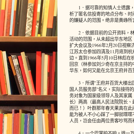
1．据可靠的知情人士透露，
析了匿名信投寄的地点分布、时
的嫌疑人的范围。绝非是黄峥所言
2．依据目前的公开资料，林彪
活动的范围，从未超出华东地区（
扩大会议及1966年2月20日视
江苏太仓参加四清及11月底到
边。直到1966年5月10日林
回京（林参加刘少奇在京主持的中
华东，如何又能在北京王府井百
3．所谓"王府井百货大楼出国
国人员服务部"名义，实际接待
务对象为国家级领导人及其家属
长）两高（最高人民法院院长、
而已！）叶群那年春天果真在此
能为被人不小心踩了一脚就喋喋
人员，岂会任由两位贵客吵骂而
4．一个巴掌拍不响。退一万