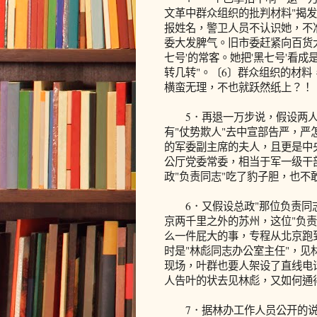
文革中群众组织的批判材料"揭发
报姓名，警卫人员不认识她，不准
委大发脾气。旧市委赶紧向百货
七号'的常客。她把'黑七号'看
转几转"。〔6〕群众组织的材
横蛮无理，不也就跃然纸上？！
5．再退一万步说，假设两人
有"仗势欺人"去中宣部告严，
的军委副主席的夫人，且更是中央
公厅党委常委，相当于军一级干
政"负责同志"吃了豹子胆，也不
6．又假设总政"那位负责同志
京两千里之外的苏州，这位"负责
么一件屁大的事，专程从北京跑
时是"林彪同志办公室主任"，
现场，叶群也要人架设了直线电
人告叶的状去见林彪，又如何通
7．据林办工作人员公开的说法