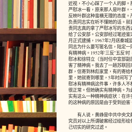
近视，不小心踩了一个人的脚。
严慰冰一看，原来那人是叶群。
反映叶群这种蛮横无理的态度。
负责同志实在听不懂她的话。就
责同志真的拿了严慰冰写的东西
给了公安部。公安部经过笔迹鉴定
月正式逮捕，1967年2月送秦
同志为什么要写匿名信，陆定一
有精神病。1952年'三反''五
慰冰和徐特立（当时任中宣部副部
害了精神病。我去了一趟苏联回
群，信寄到林彪家里，有的寄给
里，她就寄到哪里，5年时间写了
慰冰有精神病这件事，许多人不
很正常。但她确实有精神病。为
实有这么一种精神病症状：在许
的这种病的原因是由于受到迫害。
有人说，黄峥是中共中央文献
究员对以上所谓破案经过绘形绘
己切实的研究过滤。