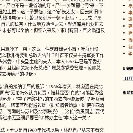
"，严也不是一盏省油的灯。严"一次到'黑七号'来，不
專
她上楼。这下子惹恼了这个'部长太太'，回去向旧市
專
大楼挂电话，把警卫员训斥一顿。此后，……成了'黑
專
成是自己的私有，什么地方她也要去，就连库房也要进去
專
料，未必可以全信。但空穴来风，事出有因，严之霸道及
專
視
新
果真吵了一架。这么一件芝麻绿豆小事，叶群也没
學
严怎么就非得要到总政去告叶？叶群不仅是主持军委工作
常委、中央副主席的夫人，本人1965年已是军委办
部，且组织关系不归总政而属总参党委管理。谅你总
明鏡
敢去接纳严的投诉。
"真的接纳了严的投诉。1966年春天，林彪远在离北
同志"无论怎么认真负责，惟其是否"真的"可能因为这
追蹤
到苏州，"拿了严慰冰写的东西去向林彪反映"？叶群当
见林的一切事宜都得通过她（据知情者透露，即使在四清
话，可随时与苏州及北京联系），这位"负责同志"要代
得过事无巨细都要管的"林办主任"本人这一关？
，至少是自1960年代初以后，林彪自己从来不看文