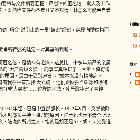
时的要事与文件摘要汇报。严慰冰的匿名信，家人及工作
声，既然连文件都不看且又不知情，林怎么可能亲自看
訂閱R
"巧合"说引出的一番"破案"经过，纯属向壁虚构而
峥所转述的陆定一对其妻的判断。
匿名信，是精神有毛病。这总比二十多年前严的亲属
簡介
彪的"无产阶级义愤"，向事实真相进了一大步，值得肯
的原因，是由于受到迫害"，"她本来没有精神病。
面派人背着我在中宣部找'大老虎'，他们企图把严慰冰和徐特
打成'大老虎'……这样的刺激，使严慰冰害了精神
44年起，已是中宣部部长。1952年9月，突然被降
乔木副部长主持。降职的原因，陆至死也弄不清个所以
么，陆说的所派之人，指的是胡还是习？胡、习又受谁