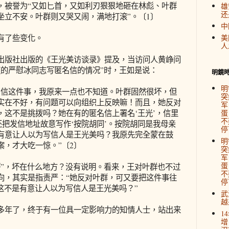
，被誉为“又如匕首，又如利刃狠狠地砸在林彪、叶群
雄
还
坐立不安。叶群则又哭又闹，满地打滚”。〔1〕
中
有了些变化。
美
人
版社出版的《王光美访谈录》提及，当访问人黄峥问
道的严慰冰同志写匿名信的情况”时，王如是说：
明鏡
明
信这件事，我原来一点也不知道。叶群固然很坏，但
突
实在不好，有问题可以向组织上反映嘛！而且，她反对
军
，这不是挑拨吗？她在有的匿名信上署名‘王光’，信里
蛋
不
还把发信地址故意写作‘按院胡同’。按院胡同是我母亲
停
有意让人以为写信人是王光美吗？我原先完全蒙在鼓
明
案，才大吃一惊。”〔2〕
突
军
蛋
，坏在什么地方？没有说明。看来，王对叶群也不过
不
向，其实是指责严：“她反对叶群，可又要把这件事往
停
这不是有意让人以为写信人是王光美吗？”
武
越
年了，终于有一位具一定影响力的知情人士，站出来
1
增