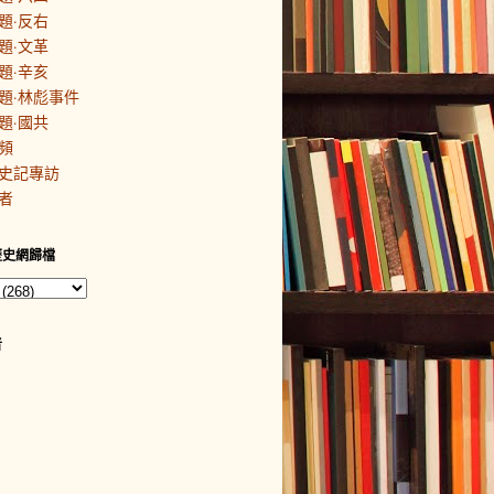
題·反右
題·文革
題·辛亥
題·林彪事件
題·國共
頻
史記專訪
者
歷史網歸檔
者