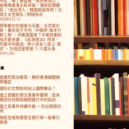
市民：喝了板蓝根，抵抗有信心；
迪再降香港主权评级，港府怼理据
足；7成台湾人：韩国瑜放弃吧！日
成立太空部队 | 明镜快点
0200121-1）
奇陈敏尔的胡来与无能：北京房价
跌，重庆低于平均 ; 中俄伊“海洋力
新三角”，冲着美国来？中美抗衡科
战才是关键 ; 《反渗透法》闯关，
的是中共统战 ; 李小龙女儿告上“真
夫”，为钱还是荣誉？| 六度头条
0191128)
推薦
過激烈政治衝突，期許香港越變越
榮穩定
國科幻文學如何站上國際舞台？
國之音關於郭文貴事件聲明：從未
慮因任何原因縮短進行中的採訪
國之音事件持續升級 一天出現兩份
明
南航空成為德意志银行第一股東引
揣測