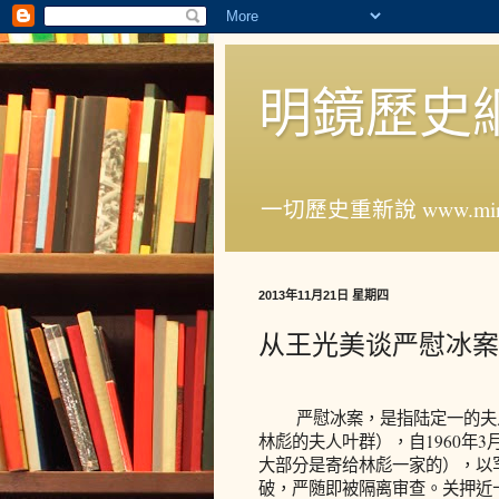
明鏡歷史
一切歷史重新說 www.ming
2013年11月21日 星期四
从王光美谈严慰冰案
严慰冰案，是指陆定一的夫人
林彪的夫人叶群），自1960年3
大部分是寄给林彪一家的），以罕
破，严随即被隔离审查。关押近十