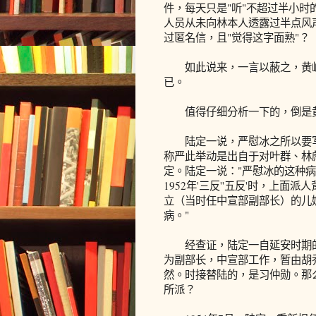
件，每天只是"听"不超过半小
人员从未向林本人透露过半点风
过匿名信，且"觉得这字面熟"？
如此说来，一言以蔽之，黄峥的
已。
值得仔细分析一下的，倒是黄
陆定一说，严慰冰之所以要写
称严此举动是出自于对叶群、林
定。陆定一说："严慰冰的这种病
1952年'三反''五反'时，上
立（当时任中宣部副部长）的儿媳
病。"
经查证，陆定一自延安时期的19
为副部长，中宣部工作，暂由胡
然。时接替陆的，是习仲勋。那
所派？