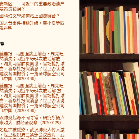
安新区——习近平的重要政治遗产
是昂贵错误？
國科幻文學如何站上國際舞台？
国之音事件持续升级，龚小夏等四
发声明
時報
镜要报 | 马国强跳上前台，周先旺
然消失；习近平6天4次放话解放
，湖北两官肺炎离世，官场抢打球
白，新华社报假消息？世卫否认说
建议各国撤侨；一览全球航空公司
飞中国（20200130）
镜要报 | 马国强跳上前台，周先旺
然消失；习近平6天4次放话解.放
，湖北两官肺炎离世，官场抢打球
白，新华社报假消息？世卫否认说
建议各国撤侨；一览全球航空公司
飞中国（20200130）
汉肺炎起源不同寻常，研究所疑点
来越大 | 财经全观察（20200129）
4名医护被感染，武汉肺炎人传人激
，世卫组织周三紧急会议应对；武