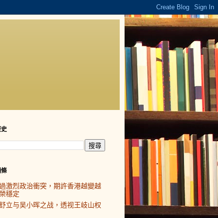
歷史
頭條
過激烈政治衝突，期許香港越變越
榮穩定
舒立与吴小晖之战，透视王岐山权