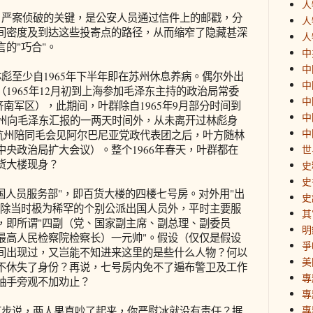
人
严案侦破的关键，是公安人员通过信件上的邮戳，分
人
间密度及到达这些投寄点的路径，从而缩窄了隐藏甚深
人
的"巧合"。
中
中
至少自1965年下半年即在苏州休息养病。偶尔外出
中
1965年12月初到上海参加毛泽东主持的政治局常委
中
察济南军区），此期间，叶群除自1965年9月部分时间到
中
杭州向毛泽东汇报的一两天时间外，从未离开过林彪身
中
彪在杭州陪同毛会见阿尔巴尼亚党政代表团之后，叶方随林
央政治局扩大会议）。整个1966年春天，叶群都在
世
货大楼现身？
史
史
人员服务部"，即百货大楼的四楼七号房。对外用"出
史
的除当时极为稀罕的个别公派出国人员外，平时主要服
其
，即所谓"四副（党、国家副主席、副总理、副委员
明
最高人民检察院检察长）一元帅"。假设（仅仅是假设
爭
间出现过，又岂能不知进来这里的是些什么人物？何以
美
不休失了身份？再说，七号房内免不了遍布警卫及工作
專
袖手旁观不加劝止？
專
專
步说，两人果真吵了起来，你严慰冰就没有责任？据