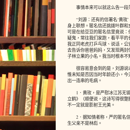
事情本来可以就这么告一段落
“刘源：还有的信署名‘黄玫’
身上联想。匿名信还挑拨叶群和
可是在给豆豆的匿名信里竟说：
疑鬼，常往我们家跑，看平平的
我正同老虎打乒乓球、说话，公
去告诉你爸爸妈妈，又发现两封
子林立果的小名。我当时根本不
很容易意会到的是，刘源说以
惟未知是否因当时年龄还小，今
出一连串的毛病。
1．黄玫，是严慰冰江苏无锡老
立鹤》（顺便说，这诗写得很蹩
不一定就是影射王光美。
2．据知情者称，严的匿名信
生父亲不是林彪。