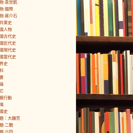
物·袁世凱
物·國際
物·蔣介石
共黨史
國人物
國古代史
國近代史
國現代史
國當代史
界史
料
書
論
它
鏡行動
鳴
國史
題：大饑荒
題·二戰
題·六四