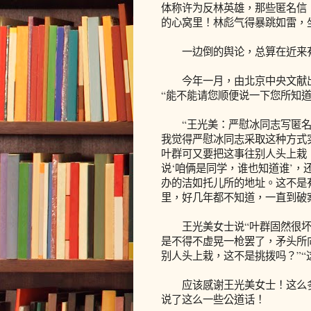
体称许为反林英雄，那些匿名信
的心窝里！林彪气得暴跳如雷，
一边倒的舆论，总算在近来
今年一月，由北京中央文献出
“能不能请您顺便说一下您所知
“王光美：严慰冰同志写匿名
我觉得严慰冰同志采取这种方式
叶群可又要把这事往别人头上栽
说‘咱俩是同学，谁也知道谁’，
办的洁如托儿所的地址。这不是
里，好几年都不知道，一直到破
王光美女士说“叶群固然很坏”
是不得不虚晃一枪罢了，矛头所
别人头上栽，这不是挑拨吗？”“
应该感谢王光美女士！这么多
说了这么一些公道话！