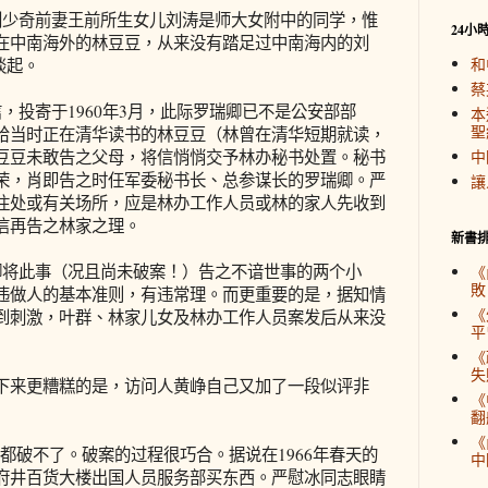
少奇前妻王前所生女儿刘涛是师大女附中的同学，惟
24小
在中南海外的林豆豆，从来没有踏足过中南海内的刘
和
谈起。
蔡
投寄于1960年3月，此际罗瑞卿已不是公安部部
本
聖
给当时正在清华读书的林豆豆（林曾在清华短期就读，
豆豆未敢告之父母，将信悄悄交予林办秘书处置。秘书
中
荣，肖即告之时任军委秘书长、总参谋长的罗瑞卿。严
讓
住处或有关场所，应是林办工作人员或林的家人先收到
信再告之林家之理。
新書
将此事（况且尚未破案！）告之不谙世事的两个小
《
敗
违做人的基本准则，有违常理。而更重要的是，据知情
《
到刺激，叶群、林家儿女及林办工作人员案发后从来没
平
《
失
来更糟糕的是，访问人黄峥自己又加了一段似评非
《
翻
《
破不了。破案的过程很巧合。据说在1966年春天的
中
府井百货大楼出国人员服务部买东西。严慰冰同志眼睛