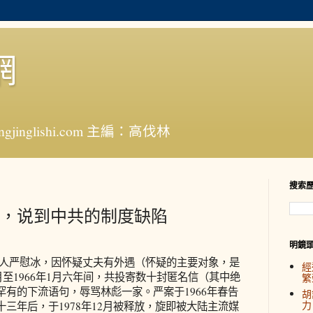
網
jinglishi.com 主編：高伐林
搜索
，说到中共的制度缺陷
明鏡
严慰冰，因怀疑丈夫有外遇（怀疑的主要对象，是
經
月至1966年1月六年间，共投寄数十封匿名信（其中绝
繁
有的下流语句，辱骂林彪一家。严案于1966年春告
胡
力
三年后，于1978年12月被释放，旋即被大陆主流媒