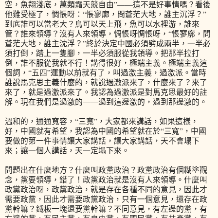
空，魚翔淺底，萬類霜天競自由”——這不是好事情嗎？看後
他難受極了，惆悵呀：“悵寥廓，問蒼茫大地，誰主沉浮？”
到底誰可以當老大？鳥可以天上飛，魚可以水裡游，誰來
管？誰來領導？沒有人來領導，惆悵呀惆悵呀，“悵寥廓，問
蒼茫大地，誰主沈浮？”終於決定中國必須劈成兩半，一半必
須打倒，踏上一隻腳，一半必須服從我領導。把那半拉打
倒，誰不服從我就不行！講得很好，極端主義。極端主義這
個詞，“五四”運動以前就有了，叫過激主義，過激派。當時
誰說馬克思主義什麼的，就說過激派來了，什麼來了？來了
來了，就是過激派來了。我認為過激派是對馬克思最好的註
解。現在我們是過激的——過到這邊激的，過到那邊激的。
溫和的，通通寬容，“三寬”，大家都來講話，如果這樣，
好，中國就有希望，我認為中國的希望就在於“三寬”，中國
要做的第一件事情讓大家講話，讓大家講話，天不會塌下
來；讓一個人講話，天一定塌下來。
問題出在什麼地方？什麼叫政黨政治？政黨政治有個糊塗觀
念，黨要領導，錯了！政黨政治就是沒有人來領導。什麼叫
政黨政治呀，政黨政治，就是存在各種不同的意見，因此才
需要政黨，因此才需要政黨政治，只有一個意見，還存在政
黨幹嘛？鐵板一塊還要黨幹嘛？不同意見，有左邊的黨，有