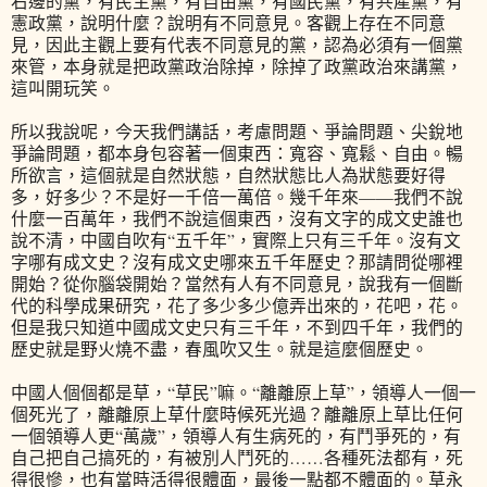
右邊的黨，有民主黨，有自由黨，有國民黨，有共產黨，有
憲政黨，說明什麼？說明有不同意見。客觀上存在不同意
見，因此主觀上要有代表不同意見的黨，認為必須有一個黨
來管，本身就是把政黨政治除掉，除掉了政黨政治來講黨，
這叫開玩笑。
所以我說呢，今天我們講話，考慮問題、爭論問題、尖銳地
爭論問題，都本身包容著一個東西：寬容、寬鬆、自由。暢
所欲言，這個就是自然狀態，自然狀態比人為狀態要好得
多，好多少？不是好一千倍一萬倍。幾千年來——我們不說
什麼一百萬年，我們不說這個東西，沒有文字的成文史誰也
說不清，中國自吹有“五千年”，實際上只有三千年。沒有文
字哪有成文史？沒有成文史哪來五千年歷史？那請問從哪裡
開始？從你腦袋開始？當然有人有不同意見，說我有一個斷
代的科學成果研究，花了多少多少億弄出來的，花吧，花。
但是我只知道中國成文史只有三千年，不到四千年，我們的
歷史就是野火燒不盡，春風吹又生。就是這麼個歷史。
中國人個個都是草，“草民”嘛。“離離原上草”，領導人一個一
個死光了，離離原上草什麼時候死光過？離離原上草比任何
一個領導人更“萬歲”，領導人有生病死的，有鬥爭死的，有
自己把自己搞死的，有被別人鬥死的……各種死法都有，死
得很慘，也有當時活得很體面，最後一點都不體面的。草永