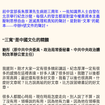
前中宣部長朱厚澤先生病逝三周年，一批知識界人士自發在
北京舉行紀念沙龍，每個人的發言都是對當今權貴資本主義
壓制思想自由，泯滅真理和真知的聲討，是對新“文革”的範
本——中辦9號文件的聲討。
“三寬”是中國文化的精髓
鮑彤（原中共中央委員、政治局常委秘書、中共中央政治體
制改革辦公室主任）
我遲到。剛才大家一定有很多精彩講話，紀念厚澤一定有很
多的感情在這裡表達。好多人講了很多好話，我聽了以後都
非常高興；最近還有很多好文章，我看了以後也很高興。什
麼好文章呢？比方說高瑜的好文章，比方說習總書記的好文
章。
很多人都關心時局，現在時局怎麼走向，別人說了不算，說
了沒有用，領導說的有用，因為他有力量，因為他在領導我