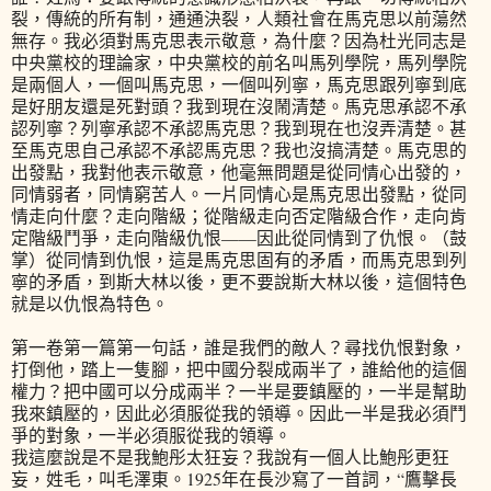
裂，傳統的所有制，通通決裂，人類社會在馬克思以前蕩然
無存。我必須對馬克思表示敬意，為什麼？因為杜光同志是
中央黨校的理論家，中央黨校的前名叫馬列學院，馬列學院
是兩個人，一個叫馬克思，一個叫列寧，馬克思跟列寧到底
是好朋友還是死對頭？我到現在沒鬧清楚。馬克思承認不承
認列寧？列寧承認不承認馬克思？我到現在也沒弄清楚。甚
至馬克思自己承認不承認馬克思？我也沒搞清楚。馬克思的
出發點，我對他表示敬意，他毫無問題是從同情心出發的，
同情弱者，同情窮苦人。一片同情心是馬克思出發點，從同
情走向什麼？走向階級；從階級走向否定階級合作，走向肯
定階級鬥爭，走向階級仇恨——因此從同情到了仇恨。（鼓
掌）從同情到仇恨，這是馬克思固有的矛盾，而馬克思到列
寧的矛盾，到斯大林以後，更不要說斯大林以後，這個特色
就是以仇恨為特色。
第一卷第一篇第一句話，誰是我們的敵人？尋找仇恨對象，
打倒他，踏上一隻腳，把中國分裂成兩半了，誰給他的這個
權力？把中國可以分成兩半？一半是要鎮壓的，一半是幫助
我來鎮壓的，因此必須服從我的領導。因此一半是我必須鬥
爭的對象，一半必須服從我的領導。
我這麼說是不是我鮑彤太狂妄？我說有一個人比鮑彤更狂
妄，姓毛，叫毛澤東。1925年在長沙寫了一首詞，“鷹擊長