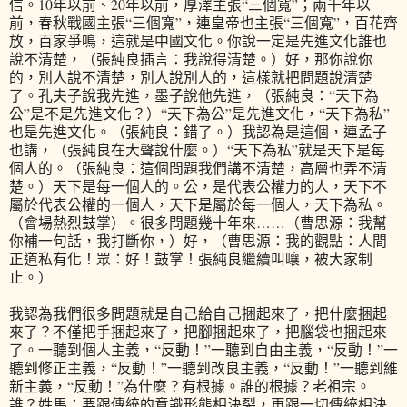
信。10年以前、20年以前，厚澤主張“三個寬”；兩千年以
前，春秋戰國主張“三個寬”，連皇帝也主張“三個寬”，百花齊
放，百家爭鳴，這就是中國文化。你說一定是先進文化誰也
說不清楚，（張純良插言：我說得清楚。）好，那你說你
的，別人說不清楚，別人說別人的，這樣就把問題說清楚
了。孔夫子說我先進，墨子說他先進，（張純良：“天下為
公”是不是先進文化？）“天下為公”是先進文化，“天下為私”
也是先進文化。（張純良：錯了。）我認為是這個，連孟子
也講，（張純良在大聲說什麼。）“天下為私”就是天下是每
個人的。（張純良：這個問題我們講不清楚，高層也弄不清
楚。）天下是每一個人的。公，是代表公權力的人，天下不
屬於代表公權的一個人，天下是屬於每一個人，天下為私。
（會場熱烈鼓掌）。很多問題幾十年來……（曹思源：我幫
你補一句話，我打斷你，）好，（曹思源：我的觀點：人間
正道私有化！眾：好！鼓掌！張純良繼續叫嚷，被大家制
止。）
我認為我們很多問題就是自己給自己捆起來了，把什麼捆起
來了？不僅把手捆起來了，把腳捆起來了，把腦袋也捆起來
了。一聽到個人主義，“反動！”一聽到自由主義，“反動！”一
聽到修正主義，“反動！”一聽到改良主義，“反動！”一聽到維
新主義，“反動！”為什麼？有根據。誰的根據？老祖宗。
誰？姓馬：要跟傳統的意識形態相決裂，再跟一切傳統相決