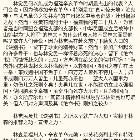
林觉民何以能成为福建辛亥革命时期最杰出的代表？人
们会说，因为他参加辛亥革命，特别是在“直可惊天地，泣鬼
神，与武昌革命之役并寿”的广州起义中英勇奋战，壮烈捐躯
之故。然而，在黄花岗烈士中，福建籍的有二十几人，为首
者是当时同盟会福建支部的支部长、中华民国成立后被孙中
山追封为“大将军”的林文。为什么代表人物不是林文而是他
呢？或许人们会说，因为林觉民在赴义前写下脍炙人口的
《诀别书》，留下了珍贵的精神财富。然而，参加广州起义
的许多骨干，也与林觉民一样怀着必死的决心，留下《绝命
书》而慷慨赴义的。比如，方声洞在给父亲的信中写道：“海
内外同志共谋起义以扑满政府，以救祖国，祖国之存亡在此
一举，事败则中国不免于亡，四万万人皆死不特儿一人；如
事成则四万万人皆生，儿虽死亦乐也……望大人以国事为
重，勿伤儿之死则幸矣！夫男儿在世，不能建功立业以强祖
国，使同胞永享幸福，虽奋斗而死亦大乐也。且为祖国而
死，亦义所应尔也。”其奋斗精神和思想境界与林觉民也可媲
美。但人们对方声洞及其《绝命书》则知之较少。
林觉民及其《诀别书》之所以早就广为人知，实赖于林
森的推荐之功、宣传之力。
林森是福州人，辛亥革命元勋，对黄花岗烈士怀有特殊