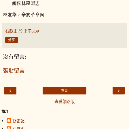
闽侯林森盥志
林友华，辛亥革命网
石獻正
於
下午3:39
分享
沒有留言:
張貼留言
‹
›
首頁
查看網路版
簡介
新史記
石獻正