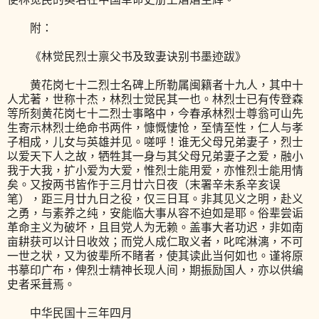
附：
《林觉民烈士禀父书及致妻诀别书墨迹跋》
黄花岗七十二烈士名碑上所勒属闽籍者十九人，其中十
人尤著，世称十杰，林烈士觉民其一也。林烈士已有传登森
等所刻黄花岗七十二烈士事略中，今春承林烈士尊翁可山先
生寄示林烈士绝命书两件，慷慨悽怆，至情至性，仁人与孝
子相成，儿女与英雄并见。嗟呼！谁无父母兄弟妻子，烈士
以爱天下人之故，牺牲其一身与其父母兄弟妻子之爱，融小
我于大我，扩小爱为大爱，惟烈士能用爱，亦惟烈士能用情
矣。又按两书皆作于三月廿六日夜（末署辛未系辛亥误
笔），距三月廿九日之役，仅三日耳。非其见义之明，赴义
之勇，与素养之纯，安能临大事从容不迫如是耶。俗辈尝诟
革命主义为破坏，且目党人为无赖。盖事大者功迟，非如南
亩耕获可以计日收效；而党人成仁取义者，叱咤淋漓，不可
一世之状，又为彼辈所不睹者，使其读此当何如也。谨将原
书摹印广布，俾烈士精神长现人间，期振励国人，亦以供编
史者采葺焉。
中华民国十三年四月