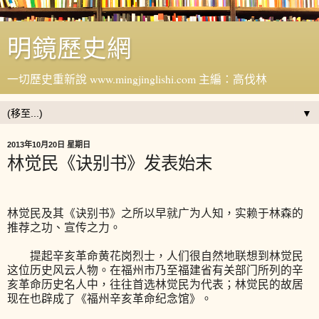
明鏡歷史網
一切歷史重新說 www.mingjinglishi.com 主編：高伐林
▼
2013年10月20日 星期日
林觉民《诀别书》发表始末
林觉民及其《诀别书》之所以早就广为人知，实赖于林森的
推荐之功、宣传之力。
提起辛亥革命黄花岗烈士，人们很自然地联想到林觉民
这位历史风云人物。在福州市乃至福建省有关部门所列的辛
亥革命历史名人中，往往首选林觉民为代表；林觉民的故居
现在也辟成了《福州辛亥革命纪念馆》。