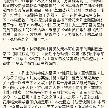
的感情。1911年春，林文、林觉民、方声洞等前往广州参加
起义的经费就是林森帮助提供的。1919年林森在广州就任非
常国会参议院议长期间，鉴于“草葬黄花岗72烈士之骸骨，尚
是一堆荒土”，感到有愧于先烈。于是，在孙中山先生支持
下，林森倡议向海外捐资并亲自主持了黄花岗烈士陵园的修
建工作， 还于1919年4月29日(农历三月廿九)主持了盛况空前
的黄花岗烈士的公祭活动，编纂了《碧血黄花集》和《黄花
岗烈士事略》，为72烈士树碑立传，大力宣传烈士的革命精
神，弘扬先烈的浩然正气。
1924年春，林森收到林觉民父亲林可山寄来的两封烈士
家书（即《诀别书》），阅后十分动情，决定“谨将原书摹印
广布”，并写下《林觉民烈士禀父书及致妻诀别书墨迹跋》，
阐述了“摹印广布”此遗书的缘由：
其一，烈士的精神感人至深。“慷慨悽怆，至情至性，仁
人与孝子相成，儿女与英雄并见。嗟呼！谁无父母兄弟妻
子，烈士以爱天下人之故，牺牲其一身与其父母兄弟妻子之
爱，融小我于大我，扩小爱为大爱，惟烈士能用爱，亦惟烈
士能用情矣。又按两书皆作于三月廿六日夜，距三月廿九日
之役，仅三日耳。非其见义之明、赴义之勇，与素养之纯，
安能临大事从容不迫如是耶。” 林觉民在《与妻诀别书》中写
道：“吾弃吾爱汝之心，助天下人爱其所爱，所以敢先汝而死