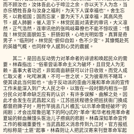
而不顾汝也，汝体吾此心于啼泣之余，亦以天下人为念，当
亦乐牺牲吾身与汝身之福利，为天下人谋幸福也”。舍生忘
死，以救祖国；国而忘家，要为天下人谋幸福，其高风亮
节，感人肺腑，催人泪下。林觉民面对清吏的审讯，大义凛
然，正气浩然，连审讯他的张鸣岐幕僚也不能不惊叹道：“惜
哉！林觉民面貌如玉、肝肠如铁，心地光明如雪，真算是奇
男子。”临刑时，林觉民“俯仰自如，色不少变”。其慷慨赴死
的英雄气概，也同样令人感到心灵的震撼。
其二，是回击反动势力对革命者的诽谤和唤起民众的需
要。林森指出：“俗辈尝诟革命主义为破坏，且目党人为无
赖。盖事大者功迟，非如南亩耕获可以计日收效。而党人成
仁取义者，叱咤淋漓，不可一世之状，又为彼辈所不睹耳，
使其读此当何如也。”由于反动派的歪曲污蔑和革命派的宣传
工作未能深入到广大人民之中，以致在一段时期内相当一部
分民众对革命缺乏应有的认识，有许多误解、曲解之处。因
此才会发生在武昌起义后，江苏巡抚程德全把巡抚衙门换成
都督府牌子时，用竹竿挑去几片檐瓦“以示革命需经破坏”的
闹剧；才会出现鲁迅笔下的阿Q式的“革命”和华老栓用革命者
夏瑜的鲜血蘸馒头医治儿子痨病的悲剧。林森深知革命宣传
工作的极端重要性。当武昌起义消息传到九江时，官方报纸
均标称是“土匪”起事，林森则让人把武汉寄来刊登革命军起