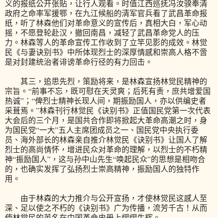
义的报纸公开张贴，让行人观看。时值江西巡抚冯汝骙奉清
政府之命率军援鄂，在九江候船的清军官兵看了武昌革命报
纸，听了林森他们对革命意义的宣传后，真相大白，军心动
摇，不愿登轮赴汉，撤回南昌，减轻了武昌革命党人的压
力。林森等人的革命宣传工作收到了立竿见影的成效。林觉
民《与妻诀别书》中所体现烈士的深厚情感和崇高人格不啻
是对封建统治者诽谤革命行径的有力回击。
其三，追思先烈，策励将来，是林森宣扬林觉民精神的
宗旨。“前事不忘，既可慰在天灵爽；后死有责，庶共增爱国
热诚”；“俾烈士精神长现人间，期振励国人，亦以供编史者
采葺焉。”林森刊行林觉民《诀别书》正值国民党第一次代表
大会后的三个月，是国共合作即将掀起大革命高潮之时，身
为国民党“一大”五人主席团成员之一、国民党中央执行委
员、海外部长的林森亲自推介林觉民《诀别书》让国人了解
烈士的高尚情怀，增进民众对革命的理解，以烈士的不朽精
神“振励国人”，这与孙中山先生“唤起民众”的思想是相吻合
的，也确实发挥了弘扬烈士崇高精神，振励国人的独特作
用。
由于林森的大力推介与公开宣扬，才使林觉民这感人至
深、足以使之不朽的《诀别书》广为传播，流芳千古！从而
使林觉民的英名在中国革命史册上熠熠生辉。