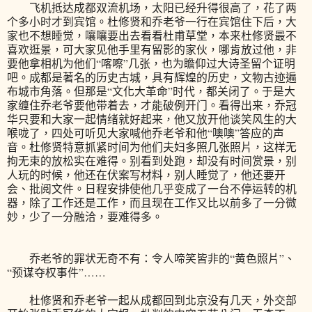
飞机抵达成都双流机场，太阳已经升得很高了，花了两
个多小时才到宾馆。杜修贤和乔老爷一行在宾馆住下后，大
家也不想睡觉，嚷嚷要出去看看杜甫草堂，本来杜修贤最不
喜欢逛景，可大家见他手里有留影的家伙，哪肯放过他，非
要他拿相机为他们“喀嚓”几张，也为瞻仰过大诗圣留个证明
吧。成都是著名的历史古城，具有辉煌的历史，文物古迹遍
布城市角落。但那是“文化大革命”时代，都关闭了。于是大
家缠住乔老爷要他带着去，才能破例开门。看得出来，乔冠
华只要和大家一起情绪就好起来，他又放开他谈笑风生的大
喉咙了，四处可听见大家喊他乔老爷和他“噢噢”答应的声
音。杜修贤特意抓紧时间为他们夫妇多照几张照片，这样无
拘无束的放松实在难得。别看到处跑，却没有时间赏景，别
人玩的时候，他还在伏案写材料，别人睡觉了，他还要开
会、批阅文件。日程安排使他几乎变成了一台不停运转的机
器，除了工作还是工作，而且现在工作又比以前多了一分微
妙，少了一分融洽，要难得多。
乔老爷的罪状无奇不有：令人啼笑皆非的“黄色照片”、
“预谋夺权事件”……
杜修贤和乔老爷一起从成都回到北京没有几天，外交部