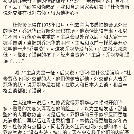
次见到乔老爷，他的情绪极坏，他说：“老杜啊，这官当不了
了。丢了乌纱帽和你喝酒，我和含之回家卖红薯！”杜修贤听
说外交部在批判右倾，很为他担心。
杜修贤记得在1975年12月，他去主席书房拍摄会见外宾
的情况，乔冠华正好陪外宾也在场，他表情比较严肃，和以
往不同，好像心事重重的。主席会见外宾以后，和大家一一
握手告别，当握到乔冠华的手时，主席和以前一样总要开心
地叫他一声“乔老爷”，可这次乔冠华没有笑，而是将头深深
低下，像犯了错误的孩子，轻声自责道：“主席，乔冠华犯错
误了……”
“嗯？”主席先是一怔，后来说，“那不是什么错误嘛。”杜
修贤私下问外交部的人，他们偷偷告诉他，外交部有人告乔
冠华的状，说乔冠华是右倾，在联大和日本人会谈、和基辛
格会谈都犯了错误。
主席这样一说后，杜修贤觉得乔冠华心情顿时开朗许
多，熟悉的笑容又浮现在他的脸上了，以为主席发话，那些
整他的人要收敛些。可是后来，乔冠华的日子似乎反而更加
充满危机。再以后江青也乘机插手，事情变得更加复杂和奇
妙。杜修贤有点担心，问老乔怎么江青过问外交部的事。老
乔叹气说：“没有办法，指定的，现在只有我用他们的内部矛