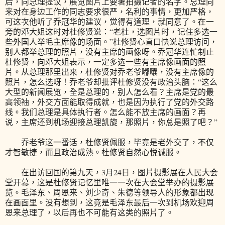
后，向总理提议，展览图片上要署拍摄记者的名字。总理向
来对在身边工作的同志要求很严，名利的事情，更加严格，
可这次他听了乔冠华的建议，觉得有道理，就同意了。在一
旁的邓大姐这时对杜修贤说：“老杜，选图片时，记住多选一
些外国人举毛主席像的场面。”杜修贤心直口快说总理访问，
别人都举总理的照片，没有主席的画像呀。乔冠华连忙制止
杜修贤，向邓大姐表示，一定多选一些有主席像画面的照
片。从总理那里出来，杜修贤对乔老爷嘟囔，没有主席像的
照片，怎么选呀！乔老爷却批评杜修贤没有政治头脑：“这么
大型的新闻展览，全是总理的，别人怎么看？主席是党的最
高领袖，外交方面能取得成就，也是因为执行了党的外交路
线。我们总理是具体执行者。怎么能不放主席的画面？再
说，主席还到机场迎接总理凯旋，那照片，你总是照了吧？”
乔老爷这一番话，杜修贤佩服，毕竟是老外交了，不仅
才智敏捷，而且政治成熟。杜修贤自然心悦诚服。
在出访回国的第九天，3月24日，图片摄影展在人民大会
堂开幕，这是杜修贤记忆里唯一一次在大会堂举办的摄影展
览。毛泽东、周恩来、刘少奇、朱德等领导人的形象都出现
在画面里。没有想到，这竟是毛泽东最后一次到机场欢迎周
恩来总理了，以后再也不可能有这类的照片了。