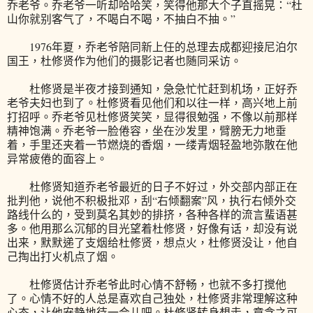
乔老爷。乔老爷一听却哈哈笑，笑得他那大个子直摇晃：“杜
山你就别客气了，不喝白不喝，不抽白不抽。”
1976年夏，乔老爷陪同新上任的总理去成都迎接尼泊尔
国王，杜修贤作为他们的摄影记者也随同采访。
杜修贤是半夜才接到通知，急急忙忙赶到机场，正好乔
老爷夫妇也到了。杜修贤看见他们和以往一样，高兴地上前
打招呼。乔老爷见杜修贤笑笑，显得很勉强，不像以前那样
精神饱满。乔老爷一脸倦容，坐在沙发里，臂膀无力地垂
着，手里还夹着一节燃烧的香烟，一缕青烟轻盈地弥散在他
异常疲倦的面容上。
杜修贤知道乔老爷最近的日子不好过，外交部内部正在
批判他，说他不积极批邓，刮“右倾翻案”风，执行右倾外交
路线什么的，受到莫名其妙的排挤，各种各样的流言蜚语甚
多。他用那么沉郁的目光望着杜修贤，好像有话，却没有说
出来，默默递了支烟给杜修贤，想点火，杜修贤没让，他自
己掏出打火机点了烟。
杜修贤估计乔老爷此时心情不舒畅，也就不多打搅他
了。心情不好的人总是喜欢自己独处，杜修贤非常理解这种
心态，让他安静地待一会儿吧。杜修贤转身想走，章含之可