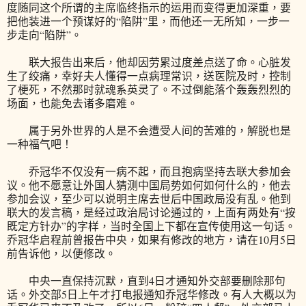
度随同这个所谓的主席临终指示的运用而变得更加深重，要
把他装进一个预谋好的“陷阱”里，而他还一无所知，一步一
步走向“陷阱”。
联大报告出来后，他却因劳累过度差点送了命。心脏发
生了绞痛，幸好夫人懂得一点病理常识，送医院及时，控制
了梗死，不然那时就魂系英灵了。不过倒能落个轰轰烈烈的
场面，也能免去诸多磨难。
属于另外世界的人是不会遭受人间的苦难的，解脱也是
一种福气吧！
乔冠华不仅没有一病不起，而且抱病坚持去联大参加会
议。他不愿意让外国人猜测中国局势如何如何什么的，他去
参加会议，至少可以说明主席去世后中国政局没有乱。他到
联大的发言稿，是经过政治局讨论通过的，上面有两处有“按
既定方针办”的字样，当时全国上下都在宣传使用这一句话。
乔冠华启程前曾报告中央，如果有修改的地方，请在10月5日
前告诉他，以便修改。
中央一直保持沉默，直到4日才通知外交部要删除那句
话。外交部5日上午才打电报通知乔冠华修改。有人大概以为