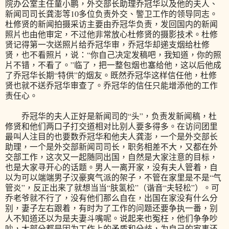
院办公室主任童小鹏，外交部长助理乔冠华以及他的夫人、
新闻司司长龚澎等10多位负责外交、警卫工作的领导同志。
杜修贤的新闻拍摄采访主要由乔冠华负责，发回国内的新闻
照片也由他审定，不过他非常放心杜修贤的摄影技术。杜修
贤记得第一次送照片给乔冠华审，乔冠华却递支烟给杜修
贤，也不看照片，说：“你自己决定发稿吧，我知道，你的照
片不错，不看了。”临了，把一整包烟也塞给他，这以后他成
了乔冠华长期“特供”的烟友。既然乔冠华这样信任他，杜修
贤也就不送乔冠华审查了。乔冠华的信任只能增添他的工作
责任心。
乔冠华的夫人正好是新闻司的“头”，负责发新闻稿，杜
修贤和他们两口子打交道相对比别人要多得多。在访问团里
最叫人注目的也要数乔冠华和他夫人龚澎，一个是外交部长
助理，一个是外交部新闻司司长，职务相差不大，又都在外
交部工作，这次又一起随同出国，自然是大家注意的目标，
也是大家寻开心的话题。男人一离开家，没有夫人管着，自
以为可以端端男子汉豪爽气派的架子，不管在家里是不是“气
管炎”，反正出来了就想当当“肤氢松”（谐音“夫轻松”）。可
乔老爷就不行了，没有他们那么自在，出国在家没有什么分
别，妻子左右跟着，有时为了工作的问题还要争执一番，别
人不知道还以为是夫妻斗嘴呢。说起来也冤枉，他们争争吵
吵，大部分都是因为工作上的矛盾和分歧，为自己的家事还