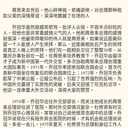
周恩来去世后，他心碎神摇，悲痛欲绝。对总理那种视
如父辈的深情厚谊，深深地震撼了在场的人
乔冠华虽然是嬉笑怒骂，批评人尖锐，不容半点砂粒的
人，但他也是非常重感情义气的人。他和周恩来总理的感情
就很深。他最崇拜敬仰的伟人就是周恩来。如果说远距离仰
望一个人能使人产生崇拜，那么，近距离相处后产生的崇拜
是真正人格上的崇拜。他们在一起相处交往了整整30年，从
重庆办事处就在一起，在周恩来培养教育下，乔冠华由留洋
才子成为新中国第一代外交官，多次协助周恩来总理处理重
大国际事务。1971年，乔冠华率团参加联合国会议，首次代
表新中国坐在恢复后的联合国席位上；1972年，乔冠华负责
起草了中美公报，公报公布后，引起了世界强烈的反响，为
中国外交赢得了实质性的突破，后来又迎接了尼克松访华。
他这一连串重大外交活动，深得大家的赞赏。
1974年，乔冠华出任外交部部长，而关注他成长的周恩
来总理却住进了医院。那时外交部情况复杂。杜修贤有时见
到乔冠华心情苦闷，常常对自己说他很思念病中的总理。乔
冠华说现在只有陪外宾去医院的时候，才有机会和总理说说
话，多坐一会儿。1975年夏天，杜修贤为总理和身边工作人