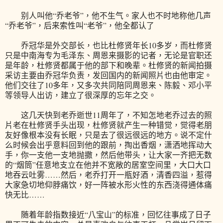
别人叫他“乔老爷”，他不生气。家人也不时地称他几声
“乔老爷”，后来索性叫“老爷”，他全都认了
乔冠华是外交部长，也比杜修贤年长10多岁，而杜修贤
只是中南海专为毛泽东、周恩来摄影的记者，无论是官职还
是年龄，杜修贤都属于他的部下和晚辈。杜修贤的新闻拍摄
采访主要由乔冠华负责，发回国内的新闻照片也由他审定。
他们交往了10多年，又多次共同陪同周恩来、陈毅、邓小平
等领导人出访，建立了很深厚的忘年之交。
这几天快到老乔逝世11周年了，不知怎地老乔过去的照
片老在杜修贤手头出现，杜修贤就产生一种错觉，觉得老朋
友好像根本没有长眠，只是去了很远很远的地方。说不定什
么时候会出乎意料回到他的跟前，掏出香烟，潇洒地挥动大
手，你一支他一支地抛撒，然后他带头，让大家一齐把无数
的“烟筒”任意地支立在他并不宽敞的居室空间里，大口大口
地吞云吐雾……然后，老乔打开一瓶好酒，清香四溢，惹得
大家急切地仰脖痛饮，好一阵被水形火性的东西浇得通体痛
快无比……
随着年龄指数接近“八宝山”的标准，回忆往事成了日子