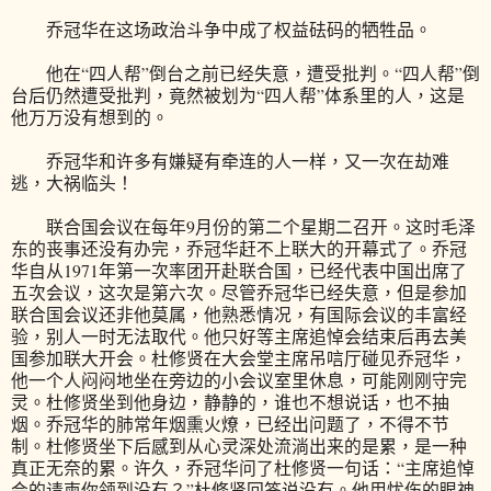
乔冠华在这场政治斗争中成了权益砝码的牺牲品。
他在“四人帮”倒台之前已经失意，遭受批判。“四人帮”倒
台后仍然遭受批判，竟然被划为“四人帮”体系里的人，这是
他万万没有想到的。
乔冠华和许多有嫌疑有牵连的人一样，又一次在劫难
逃，大祸临头！
联合国会议在每年9月份的第二个星期二召开。这时毛泽
东的丧事还没有办完，乔冠华赶不上联大的开幕式了。乔冠
华自从1971年第一次率团开赴联合国，已经代表中国出席了
五次会议，这次是第六次。尽管乔冠华已经失意，但是参加
联合国会议还非他莫属，他熟悉情况，有国际会议的丰富经
验，别人一时无法取代。他只好等主席追悼会结束后再去美
国参加联大开会。杜修贤在大会堂主席吊唁厅碰见乔冠华，
他一个人闷闷地坐在旁边的小会议室里休息，可能刚刚守完
灵。杜修贤坐到他身边，静静的，谁也不想说话，也不抽
烟。乔冠华的肺常年烟熏火燎，已经出问题了，不得不节
制。杜修贤坐下后感到从心灵深处流淌出来的是累，是一种
真正无奈的累。许久，乔冠华问了杜修贤一句话：“主席追悼
会的请柬你领到没有？”杜修贤回答说没有。他用忧伤的眼神