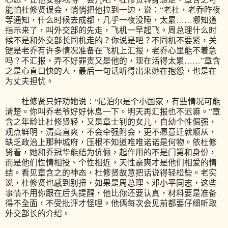
能怕杜修贤误会，悄悄把他拉到一边，说：“老杜，老乔昨夜
等通知，什么时候去成都，几乎一夜没睡，太累……哪知道
指示来了，叫外交部的先走，飞机一早起飞。周总理什么时
候不是和外交部长同机走的？你说是吧？不同机不要紧，关
键是老乔有许多情况准备在飞机上汇报，老乔心里能不着急
吗？不汇报，弄不好罪责又是他的，现在活得太累……”章含
之是心直口快的人，最后一句话听得出来她在抱怨，也是在
为丈夫担忧。
杜修贤只好劝她说：“尼泊尔是个小国家，有些情况可能
清楚。你叫乔老爷好好休息一下。明天再汇报也不迟嘛。”章
含之年龄比杜修贤轻，又是章士钊的女儿，自幼个性倔强，
观点鲜明，清高直爽，不会牵强附会，更不愿意迁就顺从，
缺乏政治上那种城府，压根不知道唯唯诺诺是何物。依杜修
贤看，她和乔冠华能结为伉俪，起作用的不是门第和身份，
而是他们性情相投、个性相近，天性豪爽才是他们相爱的情
结。看见章含之的神态，杜修贤故意把话说得轻松些。老实
说，杜修贤也感到别扭，如果是周总理、邓小平同志，这些
事情不用你跟在后头提醒，他比你还要认真，材料要是准备
得不全面，不受批评才怪哩。他俩每次会见前都要仔细听取
外交部长的介绍。