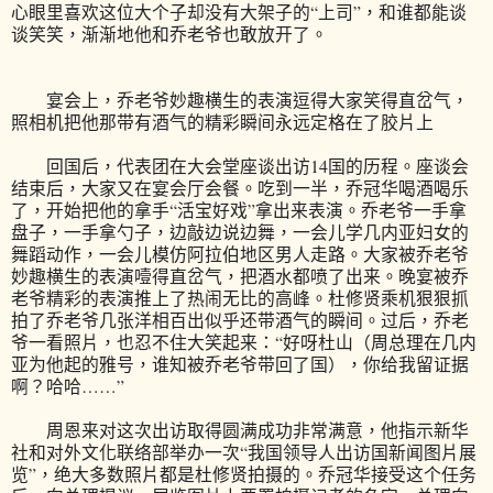
心眼里喜欢这位大个子却没有大架子的“上司”，和谁都能谈
谈笑笑，渐渐地他和乔老爷也敢放开了。
宴会上，乔老爷妙趣横生的表演逗得大家笑得直岔气，
照相机把他那带有酒气的精彩瞬间永远定格在了胶片上
回国后，代表团在大会堂座谈出访14国的历程。座谈会
结束后，大家又在宴会厅会餐。吃到一半，乔冠华喝酒喝乐
了，开始把他的拿手“活宝好戏”拿出来表演。乔老爷一手拿
盘子，一手拿勺子，边敲边说边舞，一会儿学几内亚妇女的
舞蹈动作，一会儿模仿阿拉伯地区男人走路。大家被乔老爷
妙趣横生的表演噎得直岔气，把酒水都喷了出来。晚宴被乔
老爷精彩的表演推上了热闹无比的高峰。杜修贤乘机狠狠抓
拍了乔老爷几张洋相百出似乎还带酒气的瞬间。过后，乔老
爷一看照片，也忍不住大笑起来：“好呀杜山（周总理在几内
亚为他起的雅号，谁知被乔老爷带回了国），你给我留证据
啊？哈哈……”
周恩来对这次出访取得圆满成功非常满意，他指示新华
社和对外文化联络部举办一次“我国领导人出访国新闻图片展
览”，绝大多数照片都是杜修贤拍摄的。乔冠华接受这个任务