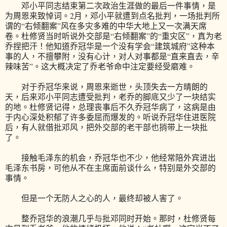
邓小平同志结束第二次政治生涯做的最后一件事情，是
为周恩来致悼词。2月，邓小平就遭到点名批判，一场批判所
谓的“右倾翻案”风在多灾多难的中华大地上又一次满天席
卷。杜修贤当时听说外交部是“右倾翻案”的“重灾区”，真为老
乔捏把汗！他知道乔冠华是一个没有学会“建筑城府”这种本
事的人，不擅攀附，没有心计，对人对事都是“直来直去，辛
辣味苦”。这大概决定了乔老爷命中注定要经受磨难。
对于乔冠华来说，周恩来逝世，头顶失去一方晴朗的
天，后来邓小平同志遭受批判，老乔的脚底又少了一块结实
的地。杜修贤记得，总理丧事后不久乔冠华病了，这病是由
于内心深处积郁了许多委屈而爆发的。听说乔冠华住进医院
后，有人就借批邓风，把外交部的老干部也捎带上一块批
了。
接触毛泽东的机会，乔冠华也不少，他经常陪外宾进出
毛泽东书房，可他从不在主席面前谈什么，特别是外交部的
事情。
但是一个无防人之心的人，最终却被人害了。
整乔冠华的浪潮几乎与批邓同时开始。那时，杜修贤每