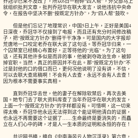
乔冠华已来不及改了，所以6日一粉碎“四人帮”，外交部马上
就组织批判文章，批判乔冠华在联大发言，说他违抗中央命
令，在报告中坚决不删“按既定方针办”，为“四人帮”鼓吹。
但是他们忘记了地理常识，中国5日上午，正好是美国4
日深夜，乔冠华不仅接到了电报，而且还有充分时间修改稿
子，把“按既定方针办”删得干干净净。可是国内的大字报却
荒唐地一口咬定老乔在联大说了这句话。等乔冠华归来，一
个囚禁室已经精心布置好，正等待他的“光临”。为了这句
话，还有其他许多似是而非的事，他被剥夺政治生命，被卸
掉官职。当然，真正的原因并不在此。那“按既定方针办”不
过是封他的口的借口而已，更何况他说明了没有讲，不信，
可以去联大查底稿啊！不会有人去查，永远不会有人去查！
因为根本不需要事实真相。
直到乔冠华去世，他的妻子在解除软禁后，再次去美
国。她专门去了联大资料库查了当年乔冠华在联大的发言，
上面一个“按既定方针办”的字样都没有。可惜啊，这一切来
得太晚，乔冠华他永远无法得到这个能证明他清白的证据，
也永远不再需要这个证据了……生命最终是要消失的，而矗
立在人们心中的碑，才是人一生本质的证明和永恒的存在！
共识网书摘，摘自《中南海风云人物沉浮录》第六章，