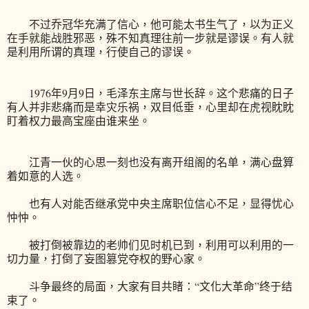
不过乔冠华充满了信心，他可能太书生气了，以为正义
在手就能战胜邪恶，殊不知真理往前一步就是谬误。有人就
是利用所谓的真理，行使自己的谬误。
1976年9月9日，毛泽东主席与世长辞。这个悲痛的日子
有人并非悲痛而是幸灾乐祸，双目低垂，心里却在虎视眈眈
盯着权力最高宝座由谁来坐。
江青一伙的心思一刻也没有离开组阁的名单，满心盘算
着如意的人选。
也有人对能否继承党中央主席职位信心不足，显得忧心
忡忡。
被打倒被靠边的老帅们见时机已到，利用可以利用的一
切力量，打倒了妄图篡党夺权的野心家。
斗争最终的局面，大家有目共睹：“文化大革命”终于结
束了。