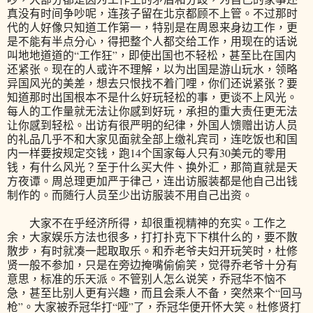
真没有时间争吵呢，连孩子留在北京都顾不上管。不过那时
代的人好像只知道工作第一，特别是在周恩来身边工作，更
是不能有半点分心，得把整个人都交给工作，用现在的话说
叫地地道道的“工作狂”，即使出国也不轻松，甚至比在国内
还紧张。现在的人或许不理解，以为出国是游山玩水，领略
异国风光的美差，想去只恨找不着门哩，你们还说紧张？要
知道那时出国根本不是什么好玩轻松的事，更谈不上风光。
每人的工作量就无法让你感到好玩，承担的重大责任更无法
让你感到轻松。出访有很严明的纪律，外国人馈赠出访人员
的礼品几乎不和大家见面就全部上缴礼宾司，连吃饭也和国
内一样要按规定交钱，跑14个国家每人只有30美元的零用
钱，有什么风光？至于什么买大件、换外汇，那简直就是天
方夜谭。周总理更加严于律己，连出访服装都是他自己出钱
制作的。而随行人员至少出访服装不用自己出资。
大家不在乎经济所得，却很重视精神的充实。工作之
余，大家娱乐方法也很多，打打扑克下下棋什么的，要不散
散步，有时就凑一起取取乐。和乔老爷夫妇开玩笑时，杜修
贤一般不参加，只是在旁边掩嘴偷偷笑，觉得乔老爷十分有
意思，标准的乐天派。不管别人怎么说笑，乔冠华不恼不
急，甚至比别人更有兴趣，而且会乘人不备，突然来个“回马
枪”。大家被乔冠华打“哑”了，乔冠华便开怀大笑。杜修贤打