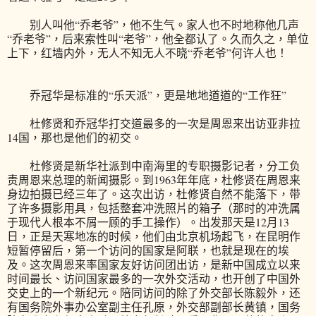
别人叫他“乔老爷”，他不生气。家人也不时地称他几声
“乔老爷”，后来索性叫“老爷”，他全都认了。久而久之，单位
上下，红墙内外，无人不知无人不晓“乔老爷”何许人也！
乔冠华是标准的“乐天派”，更是地地道道的“工作狂”
杜修贤和乔冠华打交道最多的一次是周恩来出访亚非拉
14国，那也是他们的初交。
杜修贤是新华社派到中南海里的专职摄影记者，分工负
责周恩来总理的新闻摄影。到1963年年底，杜修贤在周恩来
身边拍摄已经三年了。这次出访，杜修贤自然不能落下，带
了许多摄影用具，包括整套冲洗照片的箱子（那时的冲洗属
于现代人根本不屑一顾的手工操作）。出发那天是12月13
日，正是天寒地冻的时候，他们由北京机场起飞，在昆明作
短暂停留后，第一个访问的国家是阿联，也就是现在的埃
及。这次周恩来率国家友好访问团出访，是新中国成立以来
时间最长、访问国家最多的一次外交活动，也开创了中国外
交史上的一个新纪元。陪同访问的除了外交部长陈毅外，还
有国务院外事办公室副主任孔原，外交部副部长黄镇，国务