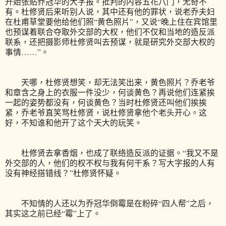
开始张贴乔冠华的大字报。批判的内容五花八门，无奇不
有。杜修贤后来听别人说，其中还有他的罪状，说老乔夫妇
在杜甫草堂要他给他们照“黄色照片”，又说“晚上住在宾馆里
也预谋着联合夺取外交部的大权，他们不仅和当地的造反派
联系，还把摄影师杜修贤叫去预谋，就是研究外交部大权的
事情……”。
天哪，杜修贤想笑，却无法笑出来，黄色照片？乔老爷
和章含之身上的衣服一件没少，何谈黄色？再说他们连紧挨
一起的姿势都没有，何谈黄色？当时杜修贤还叫他们挨挨
紧，乔老爷直笑骂杜修贤，说杜修贤拿他个老头开心。这
好，不知谁和他开了这个天大的玩笑。
杜修贤去拿香烟，也成了联络造反派的证据。“我又不是
外交部的人，他们的权不权与我有何干系？写大字报的人有
没有神经搭错线？”杜修贤怀疑。
不知情的人还以为乔冠华倒霉是在粉碎“四人帮”之后，
其实这之前已经“霉”上了。