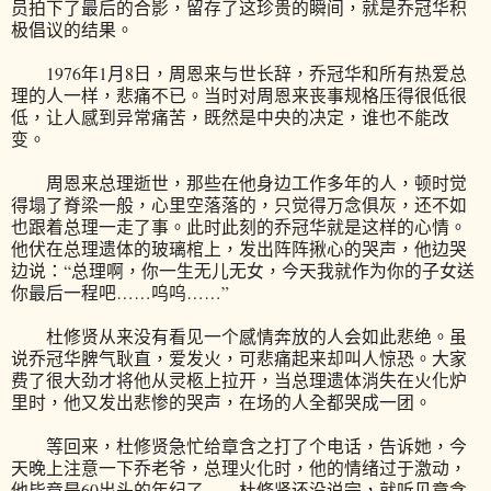
员拍下了最后的合影，留存了这珍贵的瞬间，就是乔冠华积
极倡议的结果。
1976年1月8日，周恩来与世长辞，乔冠华和所有热爱总
理的人一样，悲痛不已。当时对周恩来丧事规格压得很低很
低，让人感到异常痛苦，既然是中央的决定，谁也不能改
变。
周恩来总理逝世，那些在他身边工作多年的人，顿时觉
得塌了脊梁一般，心里空落落的，只觉得万念俱灰，还不如
也跟着总理一走了事。此时此刻的乔冠华就是这样的心情。
他伏在总理遗体的玻璃棺上，发出阵阵揪心的哭声，他边哭
边说：“总理啊，你一生无儿无女，今天我就作为你的子女送
你最后一程吧……呜呜……”
杜修贤从来没有看见一个感情奔放的人会如此悲绝。虽
说乔冠华脾气耿直，爱发火，可悲痛起来却叫人惊恐。大家
费了很大劲才将他从灵柩上拉开，当总理遗体消失在火化炉
里时，他又发出悲惨的哭声，在场的人全都哭成一团。
等回来，杜修贤急忙给章含之打了个电话，告诉她，今
天晚上注意一下乔老爷，总理火化时，他的情绪过于激动，
他毕竟是60出头的年纪了……杜修贤还没说完，就听见章含