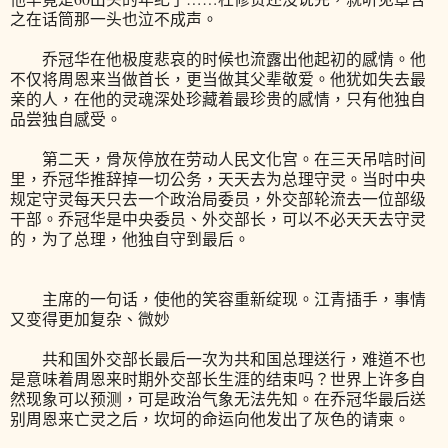
之在话筒那一头也泣不成声。
乔冠华在他极度悲哀的时候也流露出他起初的感情。他
不仅将周恩来当做首长，更当做其父辈敬爱。他犹如失去最
亲的人，在他的灵魂深处珍藏着最珍贵的感情，只有他独自
品尝独自感受。
第二天，骨灰停放在劳动人民文化宫。在三天吊唁时间
里，乔冠华推辞掉一切公务，天天去为总理守灵。当时中央
规定守灵每天只去一个政治局委员，外交部轮流去一位部级
干部。乔冠华是中央委员、外交部长，可以不必天天去守灵
的，为了总理，他独自守到最后。
主席的一句话，使他的笑容重新绽现。江青插手，事情
又变得更加复杂、微妙
共和国外交部长最后一次为共和国总理送行，难道不也
是意味着周恩来时期外交部长生涯的结束吗？世界上许多自
然现象可以预测，可是政治气象无法先知。在乔冠华最后送
别周恩来亡灵之后，坎坷的命运向他发出了灰色的请柬。