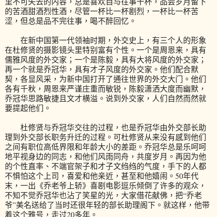
里不可失去的内容，总是喜欢自与往事干杯，品尝岁月留下
的苦酒甜酒烈性酒，尽管一杯比一杯剧烈，一杯比一杯苦
涩，但总是品不完往事，喝不醉回忆。
在新中国第一代领袖时期，外交史上，有三个人的形象
在杜修贤的摄影镜头里特别富有个性。一个是周恩来，具有
儒雅风度的外交家；一个是陈毅，具有大将风度的外交家；
再一个就是乔冠华，具有才子风度的外交家。他们配合默
契，各显风采，为新中国打开了通往世界的外交大门。他们
各有千秋，周恩来严谨庄重而敏锐，陈毅潇洒大度而幽默，
乔冠华思路敏捷且文才横溢。说到外交家，人们自然而然就
要提起他们。
杜修贤与乔冠华交往的过程，也是乔冠华由外交部长助
理到外交部长职务升迁的过程。可杜修贤从来没有感到他们
之间有职位高低界限和年龄大小的差距。乔冠华总是乐呵呵
地平视身边的同志，和他们风雨同舟，共度岁月。再因为他
的个性直率、不端官架子和才子文绉绉的气度，手下的人都
不惧怕这个上司，喜爱和他亲近，甚至和他嬉闹。50年代
末，一出《乔老爷上轿》喜剧电影逗乐倾倒了许多的观众，
不知不觉乔冠华也沾了笑星的光，大家借花献佛，把“乔老
爷”美名送给了当时还很年轻的部长助理阁下。就这样，他带
着这个雅号，走过20多年。