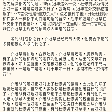
盾先解决部内的问题。”听乔冠华这么一说，杜修贤以为情况
会好一些，可是没过多少日子，就听说“乔冠华在外交部犯错
误了”，传言说他是“借刀杀人”，点名批评了他。开始杜修贤
和许多人一样都不明白这句话的含义，后来知道是乔冠华在
外交部不真正批邓，而是“打内战”。在当时，这一传言就足
以使乔冠华由辉煌的顶峰跌入黑暗的谷底。
等到6月成都之行，乔冠华已经元气大伤，他党委书记的
职务也被别人取而代之了。
乔冠华爱抽烟，吞云吐雾。乔冠华爱喝酒，腾云驾雾。
有了固体的烟和流动的酒作为他灵感助剂，写出的文章如行
云流水，如山峦凝重，文笔极好极好。他的跟前始终不离两
样宝贝，一是烟二是酒，几十年如一日，“恶习不改，痴情不
变”。
乔老爷的嗜好正好对上了杜修贤的偏爱，因此他们除了
烟友还是酒友。当然绝大多数都是杜修贤揩他老首长的“油”
了。乔老爷有好烟好酒自然也不会忘记杜修贤，有时他们一
同陪同领导人出访，乔老爷会悄悄往杜修贤的包里塞上一条
外烟，或是一瓶好酒，甚至国外的名牌打火机也会从乔老爷
手里挪到杜修贤的口袋里。有时杜修贤不好意思，要好好谢