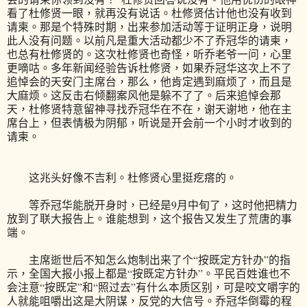
看了杜修贤一眼，就再没有说话。杜修贤估计他也没有收到
请柬。那是个特殊时期，出来参加活动等于证明正身，说明
此人没有问题。以前凡是重大活动都少不了乔冠华的请柬，
也总有杜修贤的。这次杜修贤也奇怪，听乔老爷一问，心里
更嘀咕。多年新闻经验告诉杜修贤，如果乔冠华这次上不了
追悼会的天安门主席台，那么，他肯定遇到麻烦了，而且是
大麻烦。这反击右倾翻案风他是躲不了了。后来追悼会那
天，杜修贤特意留神寻找乔冠华在不在，谢天谢地，他在主
席台上，但表情极为阴郁，听说是开会前一个小时才收到的
请柬。
这兆头好像不吉利。杜修贤心里挺疙瘩的。
等乔冠华能脱开身时，已经是9月中旬了，这时他把精力
放到了联大报告上。谁能想到，这个报告又发生了荒唐的事
端。
主席逝世后不知怎么炮制出来了个“按既定方针办”的指
示，全国大报小报上都是“按既定方针办”。平民百姓谁也不
会注意“按既定”和“照过去”有什么本质区别，可是咬文嚼字的
人就能咀嚼出这是大阴谋，反党的大信号。乔冠华倒霉的程