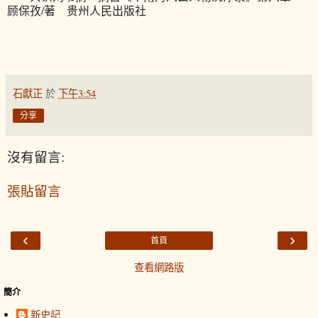
顾保孜/著 贵州人民出版社
石獻正
於
下午3:54
分享
沒有留言:
張貼留言
‹
›
首頁
查看網路版
簡介
新史記