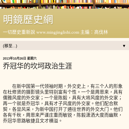
明鏡歷史網
一切歷史重新說 www.mingjinglishi.com 主編：高伐林
▼
2013年10月26日 星期六
乔冠华的坎坷政治生涯
在新中国第一代领袖时期，外交史上，有三个人的形象
在杜修贤的摄影镜头里特别富有个性。一个是周恩来，具有
儒雅风度的外交家；一个是陈毅，具有大将风度的外交家；
再一个就是乔冠华，具有才子风度的外交家。他们配合默
契，各显风采，为新中国打开了通往世界的外交大门。他们
各有千秋，周恩来严谨庄重而敏锐，陈毅潇洒大度而幽默，
乔冠华思路敏捷且文才横溢。