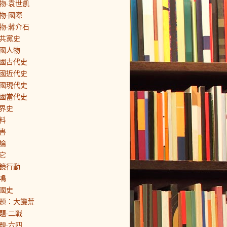
物·袁世凱
物·國際
物·蔣介石
共黨史
國人物
國古代史
國近代史
國現代史
國當代史
界史
料
書
論
它
鏡行動
鳴
國史
題：大饑荒
題·二戰
題·六四