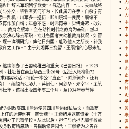
人
绪提出“辞去军职留学欧美”。截选内容，“……夫血战终
人
防与外交，牺牲者究何所为，长此屠刀在手，自杀宁有
人
添一乱机，川军多一退伍，即川境增一良民。缵绪不
中
忍再作茧自缚；年愈不惑，时弗再来，觉悟嫌迟，改过
中
“……教育之根本，全在幼稚时代之教育为基础，然以
中
故余决心辞去军职，专赴各国考察幼稚教育状况，如管
，逐一详细研究，俾他日归国，能取他人之所长，补我
中
教育之工作。” 由于刘湘再三挽留，王缵绪的心愿未能
中
中
世
继续创办了巴蜀幼稚园和重庆《巴蜀日报》。1929
史
发刊。社址曾在商业场西三街26号（后迁入杨柳街72
史
求翔实敏活，持论一本公平直正” ，除新闻外，还有
史
贲），编辑有江凝九、蒋阆仙、何剑华、邓宰平，主笔
其
松年。该报出版四年零三个月，至1934年春节停
明
爭
王缵绪为财政部四川盐运使兼四川盐运缉私局长。而盐商
美
新上任的运使例有一笔馈赠”，王缵绪用这笔资金（十万
專
施创办了巴蜀学校。从此以后，担任与承担巴蜀学校董
專
绪投身教育所感动，曾捐助修建园舍。王缵绪为之曾在
專