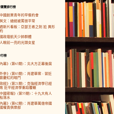
時瀏覽排行榜
中國創業青年的早餐約會
英文：總統被罵很平常
週新片看板：亞瑟王者之劍 尬 異形
約
國政壇航天少帥群體
人眼前一亮的光頭女星
排行榜
內幕》(第63期)：北大方正幕後腐
外參》(第83期)：肖建華案 - 習近
曾慶紅的暗鬥
政經》(第21期)：克強經濟學已經
敗 近平經濟學重蹈覆轍
中國密報》(第55期)：十九大有人
船落水
內幕》(第62期)：肖建華萬億帝國
國權貴俱樂部