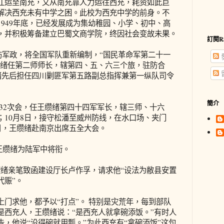
江运至南充，又从南充靠人力运往西充，耗资如此巨
解决西充未有中学之困。此校为西充中学的前身。不
949年底，已经发展成为集幼稚园、小学、初中、高
，并积极筹备建立巴蜀文商学院，终因社会变故未果。
訂閱R
整饬军政，将全国军队重新编制，“国民革命军第二十一
缵绪任第二师师长，辖第四、五、六三个旅，驻防合
缵绪先后担任四川剿匪军第五路副总指挥兼第一纵队司令
簡介
第232次会，任王缵绪第四十四军军长，辖三师、十六
；10月8日，接守松潘至威州防线，在水口场、夹门
日，王缵绪赴南京出席五全大会。
予王缵绪为陆军中将衔。
。王缵绪亲笔致函建设厅长卢作孚，请求他“设法为敝县安置
代赈”。
门求他，都予以“打点”。 特别是灾荒年，每到部队
是西充人，王缵绪说：“是西充人就拿碗添饭。”有时人
，他说“没得碗就用瓢。”为此西充有“拿碗添饭”这句