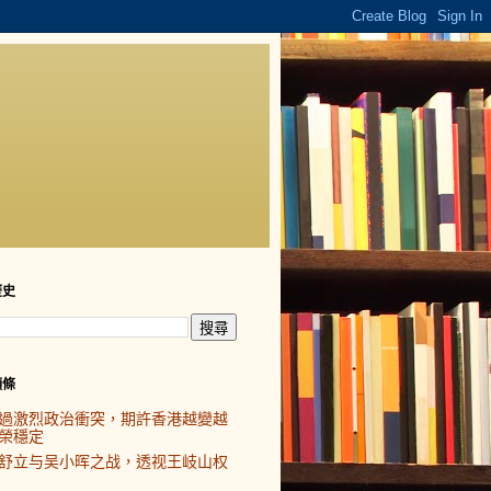
歷史
頭條
過激烈政治衝突，期許香港越變越
榮穩定
舒立与吴小晖之战，透视王岐山权