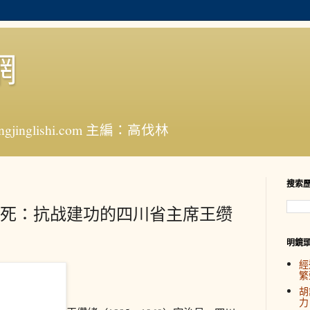
網
jinglishi.com 主編：高伐林
搜索
死：抗战建功的四川省主席王缵
明鏡
經
繁
胡
力