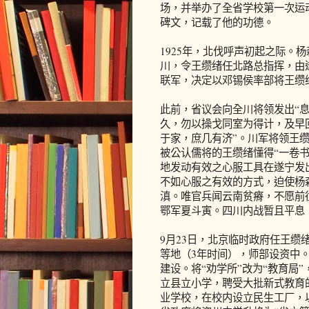
场，并举办了全省学校第一次运
碑文，记载了他的功德。
1925年，北伐呼声初起之际。
川，令王缵绪任北路总指挥，由
联军，决定以邓锡侯率部将王缵
此前，省议会向全川将领发出“息
久，勿以操戈同室为得计，及早
于家，庶几有济”。川军将领王
被公认儒将的王缵绪懂得“一卷
地发动有效之心服工具在遂宁发
不如心服之有效的方式，迫使杨
滇。唯官兵闻云南贫瘠，不愿前
鄂军夏斗寅。四川内战暂且平息
9月23日，北京临时政府任王
等地（3年时间），师部设资中
建设。将“劝学所”改为“教育局
立县立小学，聘受大批新式教育
业学校，在校内设立民生工厂，