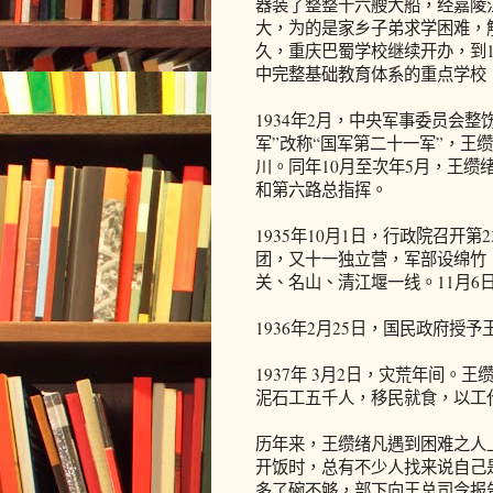
器装了整整十六艘大船，经嘉陵
大，为的是家乡子弟求学困难，
久，重庆巴蜀学校继续开办，到1
中完整基础教育体系的重点学校
1934年2月，中央军事委员会
军”改称“国军第二十一军”，王
川。同年10月至次年5月，王
和第六路总指挥。
1935年10月1日，行政院召开
团，又十一独立营，军部设绵竹
关、名山、清江堰一线。11月6
1936年2月25日，国民政府授
1937年 3月2日，灾荒年间
泥石工五千人，移民就食，以工
历年来，王缵绪凡遇到困难之人上
开饭时，总有不少人找来说自己
多了碗不够，部下向王总司令报告