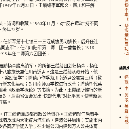
汉
1949年12月25日，王缵绪率军起义，四川和平解
穆
不
本
（2
、诗词和收藏。1960年11月，对“反右运动”持不同
蔡
，终年75岁。
惨
量
技
业，任新军第十七镇三十三混成协见习排长，后升任连
反
路同志军”，任四川陆军第二师二团一营营长；1918
功
(2
919年任二师第六团团长。
为鼓励杨森脱离滇军，将所部王缵绪团划归杨森。杨任
編輯
十八旅旅长兼任川南道尹。这是王缵绪从政开始，他
經
狱、奖励留学”；聘请卢作孚为川南道尹公署第三科（教
繁
行新文化运动；对川南师范学校进行改革；聘请恽代英
中
编著《政治学概论》等书籍。为此，王缵绪所推行的新
美
反对，后由省议会发出“快邮代电”对此平息。使革新运
考
辞离。
美
聲
成都。任王缵绪兼成都市政公所督办。王缵绪就任后着手
海
城墙及城内大街辟为汽车站，建造公共厕所；实施市内
發
令各商店学徒入学；在少城公园内建起万人公共体育