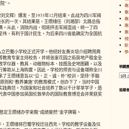
院”。
專
專
湘对刘文辉）爆发，至1933年12月结束。此战为四川军阀
專
间最长的一次。其结果是，王缵绪任（刘湘部）北路总指
專
隅。从此，消除内战，彻底抨击军阀混战，统一了四
專
至伟，有利于国计民生，为后来四川省能确定为全国抗
視
新
庆私立巴蜀小学校正式开学。他经好友黄炎培介绍聘用周
學
等教育专家主持校务，并将张家花园之街房地产租金全
教学仪器、教具、动植物标本、挂图及史地图籍，以及
明鏡
行筹款从上海购置。因此，学校的师资与设备堪称全川
了王缵绪意旨以“公、正、诚、朴”校训，坚持“手脑
育原则和“教养兼施”的教育模式。创办下了，当时中国
实践典范。为国家和社会培养了数以千计莘莘学子，造
追蹤
代表中国参加英国伦敦举办的国际教育博览会并荣获奖
森恳定王缵绪办学亲赐“成绩斐然”金字牌匾。
轰炸，王缵绪将巴蜀学校迁往西充。学校的教学设备及仪