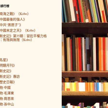
書排行榜
南海之戰》（Kobo）
中國最後的強人》
中共“黑匣子”》
中國未定之天》（Kobo）
新史記》第35期：習近平權力格
：有限與無限（Kobo）
名星》
明鏡月刊》
新史記》
新史記》專訪
歷史日報》
物·中國
物·毛澤東
物·周恩來
物·孫中山