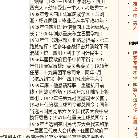
王缵绪（1885－1960）字治易，四川
雄
西充人。幼年受业于举人，考取秀才。
还
1908年考入四川陆军速成学堂，与刘
中
湘、杨森同窗。毕业后从事军政40年，
美
1928年任四川盐运使兼四川盐运缉私局
人
长；1930年创办重庆私立巴蜀学校；
1932年任（刘湘部）北路总指挥、第三
明鏡
路总指挥，经多年奋战抨击并消除军阀
混战，统一四川，利于了国计民生；
明
突
1936年国民政府授予中将军衔；1937
军
年任川康军事整理委员会委员；1938年
蛋
任第二十九集团军总司令，同年5月
不
停
（抗战初期）担任四川省政府主席；
明
1939年底，他恳请辞职，重返抗日前
突
线，因战功彪炳，1940年加任陆军上将
军
军衔；1942年任第九战区副司令长官；
蛋
1945年任陪都卫戍司令部总司令；同年
不
停
当选为国民党第六次全国代表大会中央
武
执行委员；1947年任重庆卫戍总司令；
越
1948年当选制宪国民代表大会代表和第
1
一届国民代表大会代表，任国民政府军
增
行辕副主任、西南行政长官公署副长官等诸多军政要