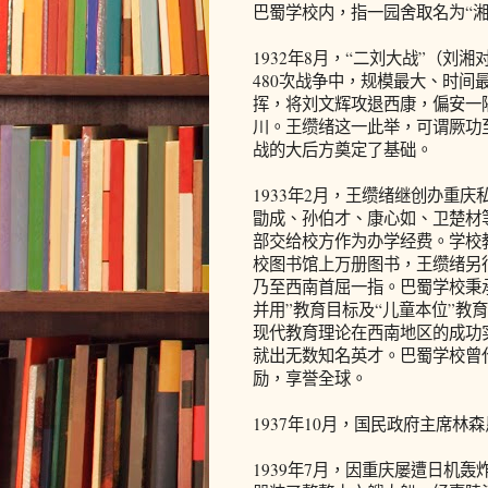
巴蜀学校内，指一园舍取名为“湘
1932年8月，“二刘大战”（刘
480次战争中，规模最大、时
挥，将刘文辉攻退西康，偏安一
川。王缵绪这一此举，可谓厥功
战的大后方奠定了基础。
1933年2月，王缵绪继创办重
勖成、孙伯才、康心如、卫楚材
部交给校方作为办学经费。学校
校图书馆上万册图书，王缵绪另
乃至西南首屈一指。巴蜀学校秉承
并用”教育目标及“儿童本位”教
现代教育理论在西南地区的成功
就出无数知名英才。巴蜀学校曾
励，享誉全球。
1937年10月，国民政府主席林
1939年7月，因重庆屡遭日机