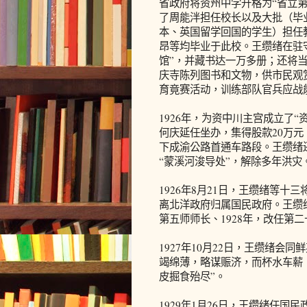
省政府将资州中学升格为“省立
了周能泮担任校长以及大批（毕
本、英国留学回国的学生）担任
昂等均毕业于此校。王缵绪在驻
馆”，并藏书达一万多册；还将当
庆寺陈列图书和文物，供市民观
育竟赛活动，训练部队官兵应战
1926年，为资中川主宫成立了
何庆延任坐办，集得股款20万元
下成渝公路首通车路段。王缵绪
“蒙溪河浚导处”，解除多年洪灾
1926年8月21日，王缵绪等十
离北洋政府归属国民政府。王缵
第五师师长、1928年，改任第
1927年10月22日，王缵绪会
竭绵薄，略谋赈济，而杯水车薪
皮掘食殆尽”。
1929年1月26日，王缵绪任