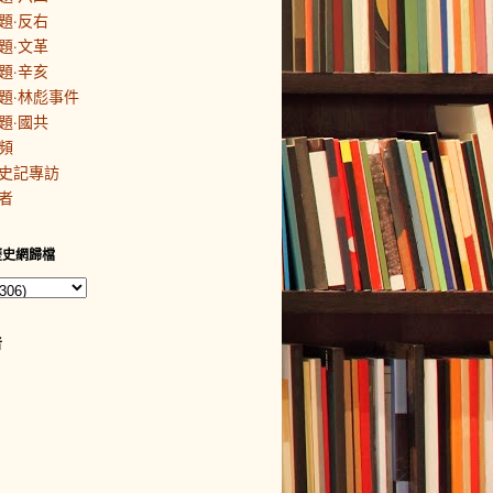
題·反右
題·文革
題·辛亥
題·林彪事件
題·國共
頻
史記專訪
者
歷史網歸檔
者