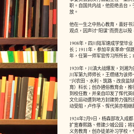
职。自国共内战，他拒绝去台，于
放。
他在一生之中热心教育，喜好书法
观点，因声讨“阳谋”而赍志以殁
1908年，四川陆军速成学堂毕
长；1911年，参加辛亥革命“保
年，任第一师军官传习所所长；1
1920年，川滇大战爆发，刘湘
川军第九师师长，王缵绪为该师
“兴农田、水利、筑路、改良监
育）科长；创办通俗教育会，推
到校任教，并亲自印发了恽代英
文化运动遭到地方封建势力强烈
动受阻，卢作孚、恽代英亦相继
1924年2月9日，杨森部攻入
扩宽春熙路、修建少城公园；将
义务教育，创办徒弟补习学校，