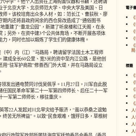
第六中学”。他个人出资在上海购置仪器和书籍，还聘请
业于北京大学、北京师范大学、中央大学及美国、日
電子
教师。该校培育出众多人材，如：范长江、曹荻秋、廖
《
守期内还将县政府闲余的西仓房改造成了“通俗图书
《
地重建了“重龙公园”，新建了听泉楼和江天阁，在永
《
赏；另外，在资中建3个公共体育场，不断开展各项体
《
能力，同时也加以煅炼了学生们的健康体魄。
《
局
“资（中）内（江）”马路局，聘请留学法国土木工程师
，建成全长60公里、宽5米的资中至内江公路，是他创
还用“驻军护商款”修善西门外大堤，并在马路局设立
標籤
。
《
《
三将领发出通电赞同讨伐吴佩孚。11月27日，川军自此脱
《
绪任国民革命军第二十一军第四师师长、后任二十一军
《
二十一军第二师师长，移驻重庆。
《
同鲜英等22人发起对川北旱灾给予赈济，“虽以恭桑之谊勉
人
，终苦无所裨益”。以致“民食艰难，饿殍日多，草根树
人
人
人
国民政府行政院军政部所属陆海空军抚恤委员会委员（委员