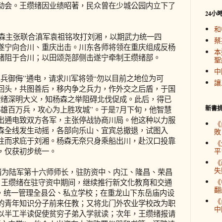
动会。王缵绪因业绩昭著，民众曾在少城公园内立下了
24小
和
杨森主张联合滇军袁祖铭攻打刘湘，以期武力统一四
蔡
遂宁向合川、重庆出击。川东各师将领在重庆组成反杨
本
绪阻于合川；以田颂尧部侧击遂宁牵制王缵绪部。
聖
中
兵御侮”通电，请求川军将领“勿以目前之地位为可
讓
回头，共图善后，移内争之兵力，作外交之后盾，于国
缵绪深明大义，知杨森之举阻碍北伐促成。此后，得已
新書
书雄百万兵，攻心为上胜攻城”。于是7月下旬，他智慧
出通电致双方各军，主张停战协商川局。他这种以力服
《
森全线发生动摇，各部向乐山、宜宾总撤退，试图入
敗
往而求庇于刘湘。杨森无奈只身乘船出川，赴汉口投靠
《
，仅获初步统一。
平
《
失
缵绪为陆军第十六师师长，驻防资中、内江、隆昌、荣昌
《
。王缵绪在驻守资中期间，继续推行新文化教育和交通
翻
”，统一管理全县公、私立学校；在重龙山下东岳庙内设
《
的青年知识分子前来任教；又将北门外农业学校改为职
中
以半工半读促使贫穷子弟入学就读；次年，王缵绪报请