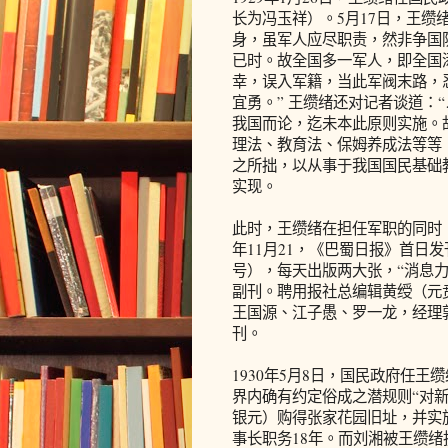
长为冯玉祥）。5月17日，王缵
身，虽军人应尽职责，然非争国
已时。故全国多一军人，即全国
幸，误入军籍，当此军阀末路，
宜勇。” 王缵绪还对记者谈道：
我国而论，迄未本此原则实施。
理法、教育法、保姆养成法等等
之所拙，以从事于我国国民基础
实现。
此时，王缵绪在担任军职的同时，
年11月21，《巴蜀日报》首日
号），每天出版两大张，“消息力
副刊。聘用报社总编辑黄绶（元
王国源、江子愚、罗一龙，经理郭
刊。
1930年5月8日，国民政府任
界内确有约定俗成之潜规则“对
银元）购得张家花园旧址，并实
事长职务18年。而刘湘被王缵