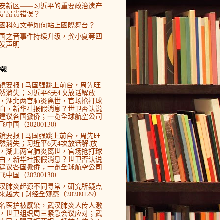
安新区——习近平的重要政治遗产
是昂贵错误？
國科幻文學如何站上國際舞台？
国之音事件持续升级，龚小夏等四
发声明
時報
镜要报 | 马国强跳上前台，周先旺
然消失；习近平6天4次放话解放
，湖北两官肺炎离世，官场抢打球
白，新华社报假消息？世卫否认说
建议各国撤侨；一览全球航空公司
飞中国（20200130）
镜要报 | 马国强跳上前台，周先旺
然消失；习近平6天4次放话解.放
，湖北两官肺炎离世，官场抢打球
白，新华社报假消息？世卫否认说
建议各国撤侨；一览全球航空公司
飞中国（20200130）
汉肺炎起源不同寻常，研究所疑点
来越大 | 财经全观察（20200129）
4名医护被感染，武汉肺炎人传人激
，世卫组织周三紧急会议应对；武