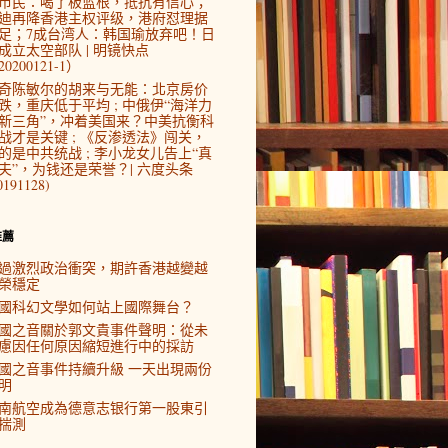
市民：喝了板蓝根，抵抗有信心；
迪再降香港主权评级，港府怼理据
足；7成台湾人：韩国瑜放弃吧！日
成立太空部队 | 明镜快点
0200121-1）
奇陈敏尔的胡来与无能：北京房价
跌，重庆低于平均 ; 中俄伊“海洋力
新三角”，冲着美国来？中美抗衡科
战才是关键 ; 《反渗透法》闯关，
的是中共统战 ; 李小龙女儿告上“真
夫”，为钱还是荣誉？| 六度头条
0191128)
推薦
過激烈政治衝突，期許香港越變越
榮穩定
國科幻文學如何站上國際舞台？
國之音關於郭文貴事件聲明：從未
慮因任何原因縮短進行中的採訪
國之音事件持續升級 一天出現兩份
明
南航空成為德意志银行第一股東引
揣測