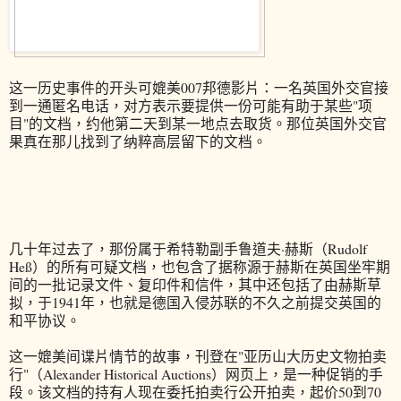
这一历史事件的开头可媲美007邦德影片：一名英国外交官接
到一通匿名电话，对方表示要提供一份可能有助于某些"项
目"的文档，约他第二天到某一地点去取货。那位英国外交官
果真在那儿找到了纳粹高层留下的文档。
几十年过去了，那份属于希特勒副手鲁道夫·赫斯（Rudolf
Heß）的所有可疑文档，也包含了据称源于赫斯在英国坐牢期
间的一批记录文件、复印件和信件，其中还包括了由赫斯草
拟，于1941年，也就是德国入侵苏联的不久之前提交英国的
和平协议。
这一媲美间谍片情节的故事，刊登在"亚历山大历史文物拍卖
行"（Alexander Historical Auctions）网页上，是一种促销的手
段。该文档的持有人现在委托拍卖行公开拍卖，起价50到70