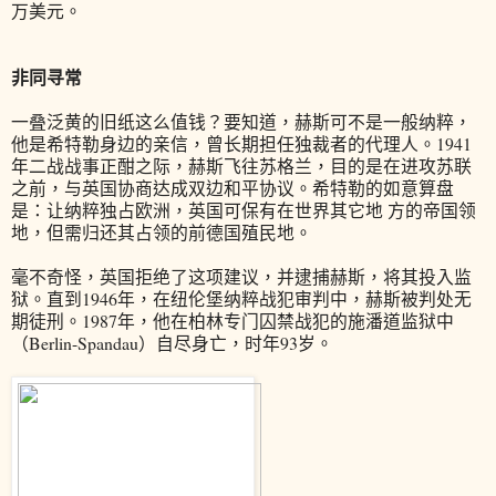
万美元。
非同寻常
一叠泛黄的旧纸这么值钱？要知道，赫斯可不是一般纳粹，
他是希特勒身边的亲信，曾长期担任独裁者的代理人。1941
年二战战事正酣之际，赫斯飞往苏格兰，目的是在进攻苏联
之前，与英国协商达成双边和平协议。希特勒的如意算盘
是：让纳粹独占欧洲，英国可保有在世界其它地 方的帝国领
地，但需归还其占领的前德国殖民地。
毫不奇怪，英国拒绝了这项建议，并逮捕赫斯，将其投入监
狱。直到1946年，在纽伦堡纳粹战犯审判中，赫斯被判处无
期徒刑。1987年，他在柏林专门囚禁战犯的施潘道监狱中
（Berlin-Spandau）自尽身亡，时年93岁。