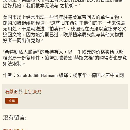
出好几倍，我们根本无法与 之抗衡。"
美国市场上经常出现一些当年驻德美军带回去的单件文物，
鲍姆加滕继续解释道："这些旧东西对于他们的下一代来说毫
无用处，于是就送进了拍卖行" 。德国现在无法以盗窃罪名义
追回文物，因为追究期已过，联邦档案局只能与其他文物爱
好者一同出价竞购。
"希特勒私人账簿" 的新持有人，以一千欧元的价格卖给联邦
档案局一份复印件，鲍姆加滕希望"赫斯文档"的购得者也愿意
如法炮制。
作者：Sarah Judith Hofmann 编译：杨家华，德国之声中文网
石獻正
於
上午10:52
分享
沒有留言: