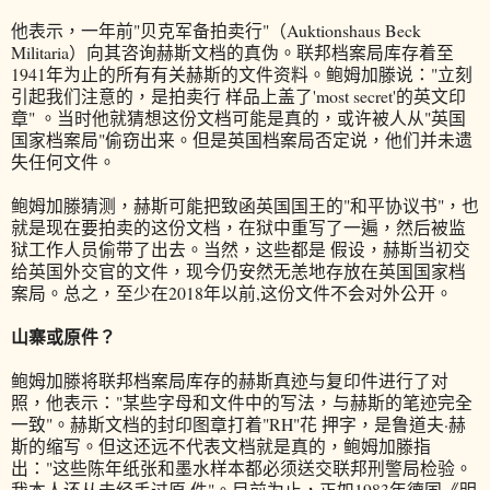
他表示，一年前"贝克军备拍卖行"（Auktionshaus Beck
Militaria）向其咨询赫斯文档的真伪。联邦档案局库存着至
1941年为止的所有有关赫斯的文件资料。鲍姆加滕说："立刻
引起我们注意的，是拍卖行 样品上盖了'most secret'的英文印
章" 。当时他就猜想这份文档可能是真的，或许被人从"英国
国家档案局"偷窃出来。但是英国档案局否定说，他们并未遗
失任何文件。
鲍姆加滕猜测，赫斯可能把致函英国国王的"和平协议书"，也
就是现在要拍卖的这份文档，在狱中重写了一遍，然后被监
狱工作人员偷带了出去。当然，这些都是 假设，赫斯当初交
给英国外交官的文件，现今仍安然无恙地存放在英国国家档
案局。总之，至少在2018年以前,这份文件不会对外公开。
山寨或原件？
鲍姆加滕将联邦档案局库存的赫斯真迹与复印件进行了对
照，他表示："某些字母和文件中的写法，与赫斯的笔迹完全
一致"。赫斯文档的封印图章打着"RH"花 押字，是鲁道夫·赫
斯的缩写。但这还远不代表文档就是真的，鲍姆加滕指
出："这些陈年纸张和墨水样本都必须送交联邦刑警局检验。
我本人还从未经手过原 件"。目前为止，正如1983年德国《明