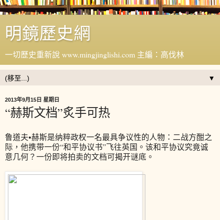
明鏡歷史網
一切歷史重新說 www.mingjinglishi.com 主編：高伐林
▼
2013年9月15日 星期日
“赫斯文档”炙手可热
鲁道夫•赫斯是纳粹政权一名最具争议性的人物：二战方酣之
际，他携带一份“和平协议书”飞往英国。该和平协议究竟诚
意几何？一份即将拍卖的文档可揭开谜底。