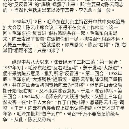
他的“反反冒进”的“底牌”透露了出来，即“主要是对陈云同志
的”，当然也包括周恩来以及李富春、李先念、薄一波。
1958年2月18日，毛泽东在北京主持召开中共中央政治局
扩大会议，陈云出席会议，不得不在会议上作检查。这一
回，毛泽东把“反冒进”跟右派联系在一起。毛泽东向周恩
来、陈云发出了警告“右派把你们一抛，抛得跟他相距不远，
大概五十米远……”这就是说，你周恩来、陈云“右倾”，跟“右
派们”相距不远，只差50米了！
纵观中共八大以来，陈云经历了三起三落：第一回合：
1957年9月，毛泽东经过“反右派运动”，急于发动“大跃进”，
便不采纳陈云意见，批判所谓“反冒进”。第二回合，1958年
底，毛泽东的“大炼钢铁”遇麻烦，请陈云帮助降低钢产量指
标，并在庐山会议初期赞扬陈云为“良将”。但是庐山会议后
期开始“反右倾”，又不采纳陈云意见。于是，陈云称病。第
三回合，1962年初，毛泽东的“大跃进”失败，又遇上三年自
然灾害，在“七千人大会”上作了自我批评，恳请陈云出马“调
整”。于是，陈云在西楼会议上提出调整措施。但是才过了半
年多，毛泽东批判“包产到户”，号召“千万不要忘记阶级斗
争”。从此，陈云又称病。