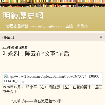
明鏡歷史網
一切歷史重新說 www.mingjinglishi.com 主編：高伐林
▼
2013年9月4日 星期三
叶永烈：陈云在“文革”前后
1978年12月， 邓小平（右） 和陈云（左） 在党的第十一届三
中全会上
“文革”前——离右派还差“50米”