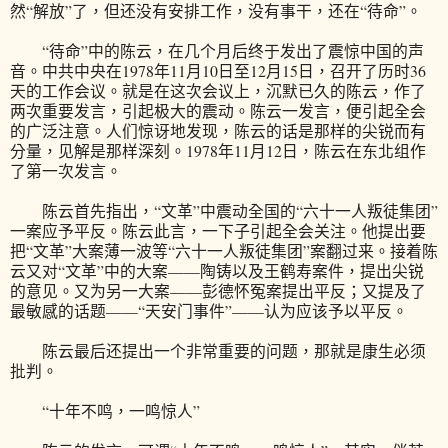
然“解放”了，但还没有安排工作，没有事干，还在“待命”。
“待命”中的陈云，在几个月后终于发出了震惊中国的声
音。中共中央在1978年11月10日至12月15日，召开了历时36
天的工作会议。就是在这次会议上，沉默已久的陈云，作了
两次重要发言，引起极大的震动。陈云一发言，便引起全会
的广泛注意。人们惊讶地发现，陈云的话是那样的尖锐而有
分量，见解是那样深刻。1978年11月12日，陈云在东北组作
了第一次发言。
陈云首先指出，“文革”中震动全国的“六十一人叛徒集团”
一案应予平反。陈云此言，一下子引起全会关注。他提出要
把“文革”大案薄一波等“六十一人叛徒集团”案翻过来。接着陈
云又对“文革”中的大案——陶铸以及王鹤寿案件，提出尖锐
的意见。又为另一大案——彭德怀冤案提出平反；又提及了
最敏感的话题——“天安门事件”——认为应该予以平反。
陈云最后还提出一个非常重要的问题，那就是康生必须
批判。
“十年不鸣，一鸣惊人”