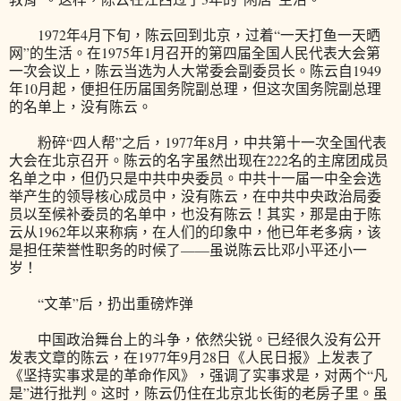
1972年4月下旬，陈云回到北京，过着“一天打鱼一天晒
网”的生活。在1975年1月召开的第四届全国人民代表大会第
一次会议上，陈云当选为人大常委会副委员长。陈云自1949
年10月起，便担任历届国务院副总理，但这次国务院副总理
的名单上，没有陈云。
粉碎“四人帮”之后，1977年8月，中共第十一次全国代表
大会在北京召开。陈云的名字虽然出现在222名的主席团成员
名单之中，但仍只是中共中央委员。中共十一届一中全会选
举产生的领导核心成员中，没有陈云，在中共中央政治局委
员以至候补委员的名单中，也没有陈云！其实，那是由于陈
云从1962年以来称病，在人们的印象中，他已年老多病，该
是担任荣誉性职务的时候了——虽说陈云比邓小平还小一
岁！
“文革”后，扔出重磅炸弹
中国政治舞台上的斗争，依然尖锐。已经很久没有公开
发表文章的陈云，在1977年9月28日《人民日报》上发表了
《坚持实事求是的革命作风》，强调了实事求是，对两个“凡
是”进行批判。这时，陈云仍住在北京北长街的老房子里。虽