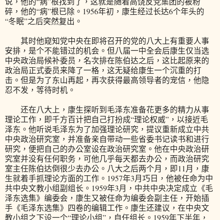
说，他的“病”根找到了，这就是随着高饶反党集团的被粉
碎，他的“病”根已除。1956年初，康生经过长达6个年头的
“冬眠”之后突然复出。
其时他窥知党中央在即将召开的党的八大上有重要人事
安排，是个不能错过的机会。但八届一中全会后康生仅当选
中央政治局候补委员，名次排在陈伯达之后，这比起原来的
政治局正式委员来降了一格，这无疑给康生一个沉重的打
击。但是为了东山再起，再次获得最高领导者的宠信，他隐
忍不发，等待时机。
还在八大上，康生探听到毛泽东准备花更多的精力从事
理论工作，即千方百计把自己打扮成“理论权威”，以接近毛
泽东。他听说毛泽东为了加强理论研究，提议重新成立中共
中央政治研究室，并准备亲自带动一些省委书记读书和进行
研究，便把自己的办公室设在政治研究室。他在中央政治研
究室并没有任何职务，可他几乎每天都去办公，而政治研究
室主任陈伯达倒很少去办公。八大之后两个月，即11月，康
生就着手抓理论方面的工作。1957年3月巧日，他被任命为中
共中央文教小组副组长。1959年3月，中共中央决定成立《毛
泽东选集》编委会，康生又被任命为编委会副主任，开始插
手《毛泽东选集》四卷的编辑工作。康生还建议，在中央文
教小组之下设一个“理论小组”，自任组长。1959年下半年，