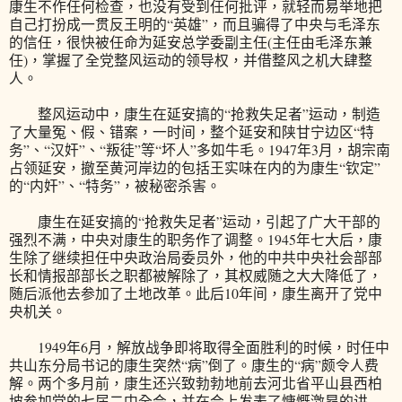
康生不作任何检查，也没有受到任何批评，就轻而易举地把
自己打扮成一贯反王明的“英雄”，而且骗得了中央与毛泽东
的信任，很快被任命为延安总学委副主任(主任由毛泽东兼
任)，掌握了全党整风运动的领导权，并借整风之机大肆整
人。
整风运动中，康生在延安搞的“抢救失足者”运动，制造
了大量冤、假、错案，一时间，整个延安和陕甘宁边区“特
务”、“汉奸”、“叛徒”等“坏人”多如牛毛。1947年3月，胡宗南
占领延安，撤至黄河岸边的包括王实味在内的为康生“钦定”
的“内奸”、“特务”，被秘密杀害。
康生在延安搞的“抢救失足者”运动，引起了广大干部的
强烈不满，中央对康生的职务作了调整。1945年七大后，康
生除了继续担任中央政治局委员外，他的中共中央社会部部
长和情报部部长之职都被解除了，其权威随之大大降低了，
随后派他去参加了土地改革。此后10年间，康生离开了党中
央机关。
1949年6月，解放战争即将取得全面胜利的时候，时任中
共山东分局书记的康生突然“病”倒了。康生的“病”颇令人费
解。两个多月前，康生还兴致勃勃地前去河北省平山县西柏
坡参加党的七届二中全会，并在会上发表了慷慨激昂的讲