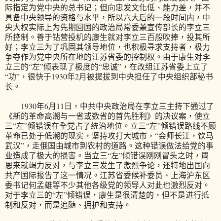
际指定为党中央的总书记；但向忠发文化低、能力差，并不
具备中央领导的资格与水平，所以六大后的一段时间内，中
央大权实际上为先期回国的政治局常委兼宣传部长的李立三
所控制。善于钻营投机的康生就对李立三百般吹捧，投其所
好；李立三为了巩固其领导地位，也积极寻求支持者，极力
争夺作为党中央所在地的江苏省委的控制权。由于康生对李
立三的“左”倾表现了极度的“忠诚”，在改组江苏省委上立了
“功”，很快于1930年2月被提拔到中央担任了中央组织部秘书
长。
1930年6月11日，中共中央政治局在李立三主持下通过了
《新的革命高潮与一省或数省的首先胜利》的决议案，使立
三“左”倾错误在全党占了统治地位。立三“左”倾错误路线不顾
革命已处于低潮的现实，坚持攻打大城市，“会师长江，饮马
武汉”，走俄国由城市到农村的道路。这种错误做法给党的事
业造成了极大的损害。当立三“左”倾错误刚刚冒头之时，周
恩来就竭力反对，与李立三发生了激烈争论，还特地出国向
共产国际报告了这一情况。江苏省委候补委员、上海沪东区
委书记何孟雄等不少其他各级党的领导人对此也激烈反对。
对于李立三的“左”倾错误，康生是很清楚的，但不是进行抵
制和反对，而是追随、拥护和支持。