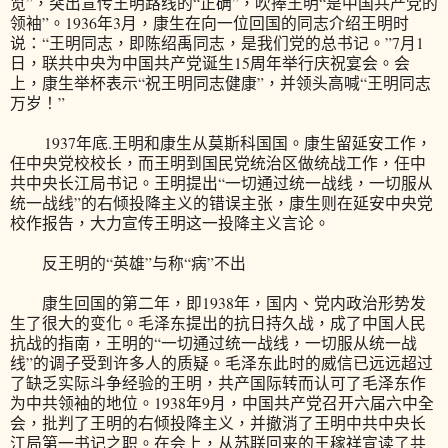
览”，突出宣传王明路线的“正确”，吹捧王明“是中国共产党的
领袖”。1936年3月，康生在向一位回国的同志介绍王明时
说：“王明同志，即陈绍禹同志，是我们党的总书记。”7月1
日，联共中央为中国共产党诞生15周年举行庆祝宴会。会
上，康生举杯表示“祝王明同志健康”，并领头高喊“王明同志
万岁！”
1937年底.王明和康生从莫斯科国国。康生留延安工作，
任中央党校校长，而王明到国民党统治区做统战工作，任中
共中央长江局书记。王明提出“一切通过统一战线，一切服从
统一战线”的右倾投降主义的错误主张，康生则在延安中央党
校作报告，大力宣传王明这一投降主义言论。
反王明的“英雄”与称“病”不出
康生回国的第二年，即1938年，国内、党内政治形势发
生了很大的变化。毛泽东提出的抗日持久战，成了中国人民
抗战的指南，王明的“一切通过统一战线，一切服从统一战
线”的调子受到许多人的质疑。毛泽东此时的威信已远远超过
了缺乏实际斗争经验的王明，共产国际转而认可了毛泽东作
为中共领袖的地位。1938年9月，中国共产党召开六届六中全
会，批判了王明的右倾投降主义，并撤消了王明中共中央长
江局第一书记之职。在会上，从苏联回来的王稼祥宣读了共