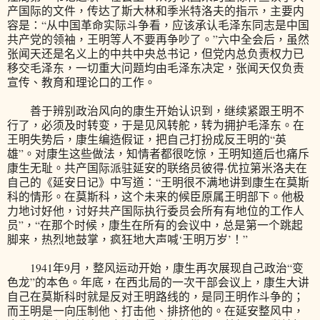
产国际的文件，传达了斯大林和季米特洛夫的指示，主要内
容是：“从中国革命实际斗争看，应该承认毛泽东同志是中国
共产党的领袖，王明等人不要再争吵了。”六中全会后，虽然
张闻天还是名义上的中共中央总书记，但党内总负责权力已
移交毛泽东，一切重大问题均由毛泽东决定，张闻天仅负责
宣传、教育和理论口的工作。
善于辨别政治风向的康生开始认识到，继续紧跟王明不
行了，必须及时转变，于是见风转舵，转为拥护毛泽东。在
王明失势后，康生编造假证，把自己打扮成反王明的“英
雄”。对康生这些做法，知情者都很吃惊，王明知道后也痛斥
康生无耻。共产国际派驻延安的联络员彼得·优拉第米洛夫在
自己的《延安日记》中写道：“王明很不满地讲到康生在莫斯
科的情形。在莫斯科，这个未来的候臣原属王明部下。他极
力地讨好他，讨好共产国际执行委员会所有有地位的工作人
员”，“在那个时候，康生在所有的会议中，总是第一个跳起
脚来，热烈地鼓掌，疯狂地大声喊‘王明万岁’！”
1941年9月，整风运动开始，康生再次展现自己政治“变
色龙”的本色。年底，在西北局的一次干部会议上，康生大讲
自己在莫斯科时就是反对王明路线的，是同王明作斗争的；
而王明是一向压制他、打击他、排挤他的。在延安整风中，