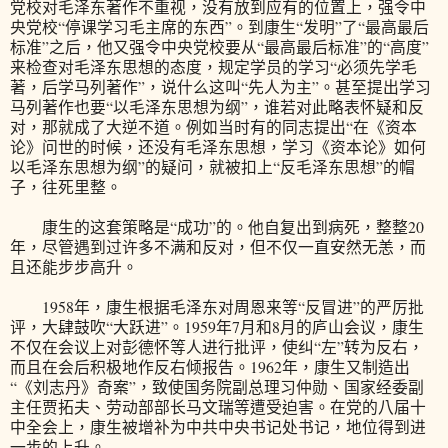
党校对毛泽东著作不重视，没有放到应有的位置上，强令中
央党校“停课学习毛主席的东西”。到康生“发明”了“最高最后
标准”之后，他又强令中央党校要从“最高最后标准”的“高度”
来检查对毛泽东思想的态度，规定学员的学习“必须先学毛
著，后学马列著作”，说什么这叫“先人为主”。甚至提出学习
马列著作也要“以毛泽东思想为纲”，谁若对此略表怀疑和反
对，那就成了大逆不道。例如当时有的同志提出“在《资本
论》问世的时候，还没有毛泽东思想，学习《资本论》如何
以毛泽东思想为纲”的疑问，就被扣上“反毛泽东思想”的帽
子，往死里整。
康生的这套策略是“成功”的。他自复出到病死，整整20
年，尽管遇到过许多不满和反对，但不仅一直安然无恙，而
且还能步步高升。
1958年，康生根据毛泽东对周恩来等“反冒进”的严厉批
评，大肆鼓吹“大跃进”。1959年7月和8月的庐山会议，康生
不仅在会议上对彭德怀等人进行批评，使纠“左”转为反右，
而且在会后积极地作反右倾报告。1962年，康生又制造出
“《刘志丹》奇案”，致使国务院副总理习仲勋、国家经委副
主任贾拓夫、劳动部部长马文瑞等遭受迫害。在党的八届十
中全会上，康生被增补为中共中央书记处书记，地位得到进
一步的上升。