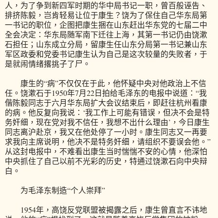
人，为了争到新四军时期的华中局书记一职，曾百般诬告、
排挤陈毅，岂肯轻易让位于康生？饶为了保住自己华东局第
一书记的职位，企图把康生捆在山东赶出华东党的七届二中
全会决定：华东局随军南下迁往上海，其第一书记仍由饶漱
石担任；山东成立分局，留康生任山东分局第一书记兼山东
军区政委和党委书记康生认为自己是这次较量的失败者，于
是就闹情绪撂挑子了尸。
康生的“病”不仅仅在于此，他怀疑中央对他政治上不信
任。饶漱石于1950年7月22日拍给毛泽东的电报中说道：“我
偕陈毅同志于六月华东局扩大会议结束后，即赶往杭州看康
的病。他反复向我说：‘我工作上可能有错误，但决不会是特
务奸细，现在党对我不信任，我想不出什么理由’，今日康生
同志离沪赴京，我又在他处停了一小时。康生同志又一再要
求我向主席说明，他决不是特务奸细，请组织不要误会他。”
从这封电报中，不难看出康生当时惴惴不安的心情，他深怕
中央抓住了自己以前不光彩的历史，特通过饶漱石向中央辩
白。
为毛泽东制造“个人崇拜”
1954年，高饶反党联盟被揭露之后，康生曾直言不讳地