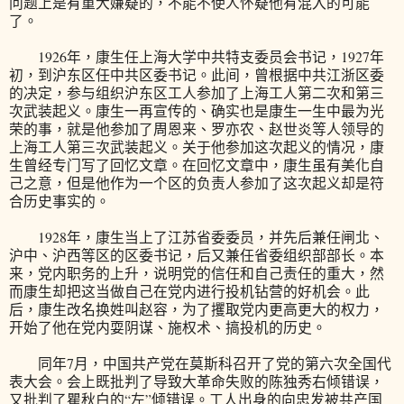
问题上是有重大嫌疑的，不能不使人怀疑他有混入的可能
了。
1926年，康生任上海大学中共特支委员会书记，1927年
初，到沪东区任中共区委书记。此间，曾根据中共江浙区委
的决定，参与组织沪东区工人参加了上海工人第二次和第三
次武装起义。康生一再宣传的、确实也是康生一生中最为光
荣的事，就是他参加了周恩来、罗亦农、赵世炎等人领导的
上海工人第三次武装起义。关于他参加这次起义的情况，康
生曾经专门写了回忆文章。在回忆文章中，康生虽有美化自
己之意，但是他作为一个区的负责人参加了这次起义却是符
合历史事实的。
1928年，康生当上了江苏省委委员，并先后兼任闸北、
沪中、沪西等区的区委书记，后又兼任省委组织部部长。本
来，党内职务的上升，说明党的信任和自己责任的重大，然
而康生却把这当做自己在党内进行投机钻营的好机会。此
后，康生改名换姓叫赵容，为了攫取党内更高更大的权力，
开始了他在党内耍阴谋、施权术、搞投机的历史。
同年7月，中国共产党在莫斯科召开了党的第六次全国代
表大会。会上既批判了导致大革命失败的陈独秀右倾错误，
又批判了瞿秋白的“左”倾错误。工人出身的向忠发被共产国