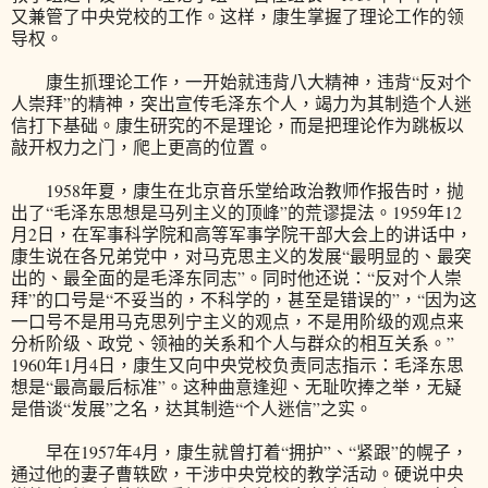
又兼管了中央党校的工作。这样，康生掌握了理论工作的领
导权。
康生抓理论工作，一开始就违背八大精神，违背“反对个
人崇拜”的精神，突出宣传毛泽东个人，竭力为其制造个人迷
信打下基础。康生研究的不是理论，而是把理论作为跳板以
敲开权力之门，爬上更高的位置。
1958年夏，康生在北京音乐堂给政治教师作报告时，抛
出了“毛泽东思想是马列主义的顶峰”的荒谬提法。1959年12
月2日，在军事科学院和高等军事学院干部大会上的讲话中，
康生说在各兄弟党中，对马克思主义的发展“最明显的、最突
出的、最全面的是毛泽东同志”。同时他还说：“反对个人崇
拜”的口号是“不妥当的，不科学的，甚至是错误的”，“因为这
一口号不是用马克思列宁主义的观点，不是用阶级的观点来
分析阶级、政党、领袖的关系和个人与群众的相互关系。”
1960年1月4日，康生又向中央党校负责同志指示：毛泽东思
想是“最高最后标准”。这种曲意逢迎、无耻吹捧之举，无疑
是借谈“发展”之名，达其制造“个人迷信”之实。
早在1957年4月，康生就曾打着“拥护”、“紧跟”的幌子，
通过他的妻子曹轶欧，干涉中央党校的教学活动。硬说中央