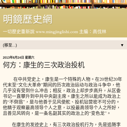
明鏡歷史網
一切歷史重新說 www.mingjinglishi.com 主編：高伐林
▼
2013年8月24日 星期六
何方：康生的三次政治投机
在中共党史上，康生是一个特殊的人物。在20世纪20年
代末至“文化大革命”期间的历次政治运动与政治斗争中，他
几乎没有受到什么冲击；相反，政治上却步步高升，从区委
书记一直攀升到中共中央副主席。康生之所以能成为政治上
的“不倒翁”，是与他善于见风使舵、投机钻营密不可分的。
他精于观察最高领导个人之意，以投最高领导个人之所好，
且善见风转向，是一条名副其实的政治上的“变色龙”。
在康生的发迹史上，有三次政治投机行为，先是追随李