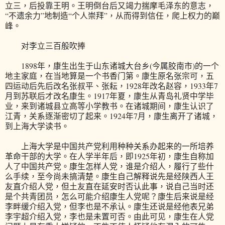
立三，后投靠王明。王明倒台后又竭力揣摩毛泽东的意志，
“不遗余力”地制造“个人崇拜”，从而得到信任，爬上权力的巅
峰。
对李立三百般吹捧
1898年，康生出生于山东诸城大台乡(今属胶南市)的一个
地主家庭，在当地算是一个书香门第。康生原名张宗可，五
四运动后先后改名张叔平、张耘，1928年改名赵容，1933年7
月到苏联后才改名康生。1917年夏，康生从青岛礼贤中学毕
业，来到诸城县立高等小学教书。在诸城期间，康生认识了
江青，关系逐渐密切了起来。1924年7月，康生离开了诸城，
到上海大学读书。
上海大学是中国共产党利用种种关系办起来的一所培养
革命干部的大学。在人学半年后，即1925年初，康生自称加
人了中国共产党。康生怎样人党，谁是介绍人，履行了些什
么手续，至今尚未搞清楚。康生自己解释说先是经陕西人王
友直介绍人党，但土友直在延安时否认此事，说自己当时还
是个共青团员，怎么可能介绍康生人党呢？康生后来说是经
李畔缓介绍入党，但李也是不承认。康生还说是经他表兄弟
李宇超介绍入党，李也是未置可否。由此可见，康生在人党