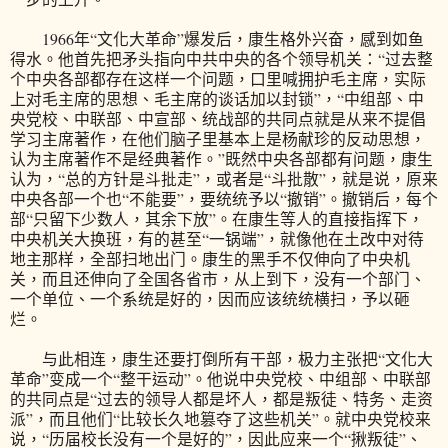
1966年“文化大革命”爆发后，康生格外兴奋，感到如鱼
得水。他首先把矛头指向中共中央的各个领导机关：“过去整
个中央各部都存在这样一个问题，口里喊拥护毛主席，实际
上对毛主席的思想、毛主席的谈话加以封锁”，“中组部、中
央党校、中联部、中宣部、统战部的共同点就是从来不提倡
学习主席著作，在他们脑子里基本上是杨献珍的反动思想，
认为主席著作不是经典著作。”既然中央各部都有问题，康生
认为，“总的方针是斗批走”，或者是“斗批散”，就是说，原来
中央各部一个也“不能要”，要统统予以“撤销”。撤销后，每个
部“只留下少数人，其余下放”。在康生等人的直接指挥下，
中央机关大换班，有的甚至“一锅端”，就像他在土改中对待
地主那样，全部扫地出门。康生的黑手不仅伸向了中央机
关，而且还伸向了全国各省市，从上到下，没有一个部门、
一个单位、一个系统是好的，因而应该统统横扫，予以砸
烂。
与此相连，康生还要打倒所有干部，极力主张把“文化大
革命”变成一个“整干运动”。他说中央党校、中组部、中联部
的共同点是“过去的领导人都是坏人，都是叛徒、特务、走资
派”，而且他们“比较长久地篡夺了这些机关”。就中央党校来
说，“历届校长没有一个是好的”，因此应来一个“揪叛徒”、