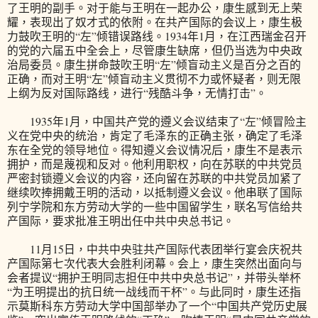
了王明的副手。对于能与王明在一起办公，康生感到无上荣
耀，表现出了奴才式的依附。在共产国际的会议上，康生极
力鼓吹王明的“左”倾错误路线。1934年1月，在江西瑞金召开
的党的六届五中全会上，尽管康生缺席，但仍当选为中央政
治局委员。康生拼命鼓吹王明“左”倾盲动主义是百分之百的
正确，而对王明“左”倾盲动主义贯彻不力或怀疑者，则无限
上纲为反对国际路线，进行“残酷斗争，无情打击”。
1935年1月，中国共产党的遵义会议结束了“左”倾冒险主
义在党中央的统治，肯定了毛泽东的正确主张，确定了毛泽
东在全党的领导地位。得知遵义会议情况后，康生不是表示
拥护，而是蔑视和反对。他利用职权，向在苏联的中共党员
严密封锁遵义会议的内容，还向留在苏联的中共党员加紧了
继续吹捧拥戴王明的活动，以抵制遵义会议。他串联了国际
列宁学院和东方劳动大学的一些中国留学生，联名写信给共
产国际，要求批准王明出任中共中央总书记。
11月15日，中共中央驻共产国际代表团举行宴会庆祝共
产国际第七次代表大会胜利闭幕。会上，康生突然出面向与
会者提议“拥护王明同志担任中共中央总书记”，并带头举杯
“为王明提出的抗日统一战线而干杯”。与此同时，康生还指
示莫斯科东方劳动大学中国部举办了一个“中国共产党历史展