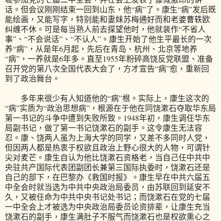
话。但会议刚刚结束一回到山东，他“病”了。康生“病”发后既
能绘画，又能写字，特别能和妻妹苏梅通好而和老婆曹轶欧
纠缠不休。可是每当熟人前去探望他时，他就装作“不省人
事”、“不会说话”、“不认人”。康生开始了他生平最长的一次
养“病”，从是年6月起，先后在青岛、杭州、北京等地养
“病”，一养就是6年多。直至1955年粉碎高饶反党联盟、准备
召开党的第八次全国代表大会了，方才宣告“病”愈，重新回
到了政治舞台。
多年来很少有人知道他的“病”根。实际上，康生这次的
“病”实质为“政治思想病”，根源在于他在同饶漱石夺取华东局
第一书记的斗争中遭到失败所致。1948年初，康生调任华东
局副书记，做了第一书记饶漱石的副手。这令康生无法容
忍。康、饶两人虽为上海大学的同学，又差不多同时人党，
但因两人都是热衷于权欲且政治上野心很大的人物，可谓针
尖对麦芒。康生自认为他比饶漱石资格老，当自己任中共中
央驻共产国际代表团副团长兼第三国际执委时，饶漱石还是
自己的部下，在巴黎办《救国时报》。康生早在中共六届五
中全会时就当选为中共中央政治局委员，由苏联回到延安不
久，又被任命为中共中央书记处书记；而饶漱石在党的七届
一中全会上才被选为中央政治局委员论资排辈，让康生充当
饶漱石的副手，康生满肚子不服气而饶漱石也是权欲熏心之