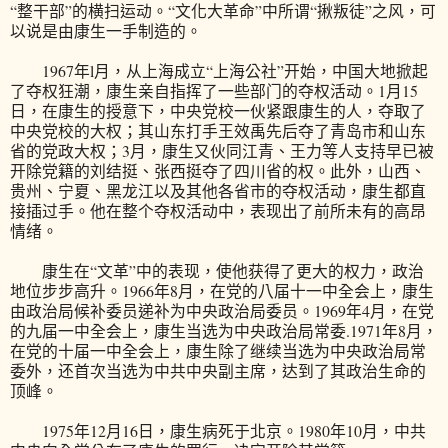
“整干部”的横扫运动。“文化大革命”中所谓“揪叛徒”之风，可
以说是由康生一手制造的。
1967年l月，从上海成立“上海公社”开始，中国大地掀起
了夺权狂潮，康生亲自指挥了一些部门的夺权活动。1月15
日，在康生的授意下，中央党校一伙紧跟康生的人，夺取了
中央党校的大权；其山东打手王效禹先后夺了青岛市和山东
省的党政大权；3月，康生又伙同江青、王力等人支持早已被
开除党籍的刘结挺、张西挺夺了四川省的权。此外，山西、
贵州、宁夏、黑龙江以及其他各省市的夺权活动，康生都直
接插过手。他在整个夺权活动中，表现出了前所未有的高昂
情绪。
康生在“文革”中的表现，使他获得了更大的权力，政治
地位步步高升。1966年8月，在党的八届十一中全会上，康生
由政治局候补委员递补为中央政治局委员。1969年4月，在党
的九届一中全会上，康生当选为中央政治局常委.1971年8月，
在党的十届一中全会上，康生除了继续当选为中央政治局常
委外，还首次当选为中共中央副主席，达到了其政治生命的
顶峰。
1975年12月16日，康生病死于北京。1980年10月，中共