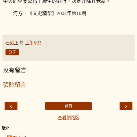
中央向全党公布了康生的罪行，决定开除其党籍。
何方，《文史精华》2002年第10期
石獻正
於
上午8:32
分享
沒有留言:
張貼留言
‹
›
首頁
查看網路版
簡介