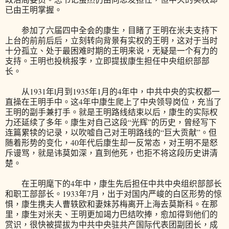
已由王明掌握。
参加了六届四中全会的康生，目睹了王明在米夫支持下
上台的前前后后，立刻转向背景有实权的王明，这对于当时
十分孤立、处于最困难时期的王明来说，无疑是一个有力的
支持。王明也投桃报李，立即提拔康生担任中央组织部部
长。
从1931年l月到1935年1月的4年中，中共中央的实权都一
直操在王明手中。这4年中康生爬上了中央领导岗位，充当了
王明的副手兼打手。就是王明路线结束以后，康生的实际权
力还延续了多年。康生对自己这段“光辉”的历史，曾经写下
连篇累犊的记录，以吹嘘自己对王明路线的“巨大贡献”。但
随着形势的变化，40年代后康生却一反常态，对王明不是怒
斥谩骂，就是讳莫如深，直到他死，也拒不将这段历史讲清
楚。
在王明麾下的4年中，康生先后担任中共中央组织部部长
和职工部部长。1933年7月，出于对国内严峻的白区形势的惊
惧，康生携夫人曹轶欧和妻妹苏梅离开上海去莫斯科。在那
里，康生对米夫、王明更加竭力巴结吹捧，愈加得到他们的
赏识，很快被提拔为中共中央驻共产国际代表团副团长，成