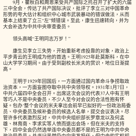
9月，瞿秋白和周恩来受共产国际之托召开了扩大的六届
三中全会，传达了共产国际决议，批评了李立三对中国革命
形势的夸大估计和组织中心城市武装暴动的错误做法，从而
基本上结束了立三“左”倾错误。至此，康生迅速转向，并为
大会补选为中共中央审查委员。
领头高喊“王明同志万岁！”
康生见李立三失势，开始重新考虑投靠的对象，政治上
平步青云的王明成为他的首选。王明1925年赴莫斯科，在中
山大学学习期间。由于受到副校长米夫的赏识，地位日渐提
高。
王明于1929年回国后，一方面通过国内革命斗争捞取政
治资本，一方面妄图夺取中共中央领导权。1931年1月7日，
中共六届四中全会召开。出席这次会议的代表37人中有王明
等巧人不是中央委员，不少人至今对会议的合法性抱有怀
疑。包办‘整个会议的米夫拿出会前早已拟好的一份政治局委
员、中央委员及候补委员的候选人名单，提交会议表决。尽
管许多代表激烈反对，中共中央组织部长罗章龙以及何孟
雄、林育南、李求实等人愤而退出会场，但在米夫的支持
下，四中全会仍然选举连中央委员都不是的王明为中共中央
政治局委员。总书记虽然仍由向忠发担任，但中央的实权却