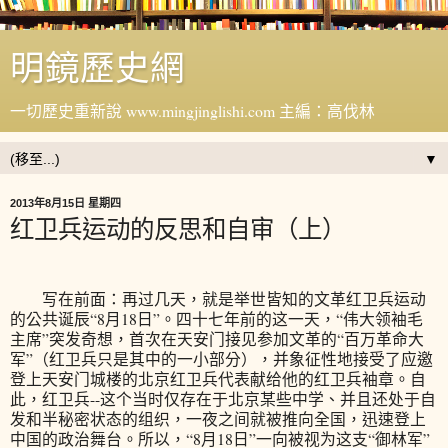
明鏡歷史網
一切歷史重新說 www.mingjinglishi.com 主編：高伐林
▼
2013年8月15日 星期四
红卫兵运动的反思和自审（上）
写在前面：再过几天，就是举世皆知的文革红卫兵运动
的公共诞辰“8月18日”。四十七年前的这一天，“伟大领袖毛
主席”突发奇想，首次在天安门接见参加文革的“百万革命大
军”（红卫兵只是其中的一小部分），并象征性地接受了应邀
登上天安门城楼的北京红卫兵代表献给他的红卫兵袖章。自
此，红卫兵--这个当时仅存在于北京某些中学、并且还处于自
发和半秘密状态的组织，一夜之间就被推向全国，迅速登上
中国的政治舞台。所以，“8月18日”一向被视为这支“御林军”