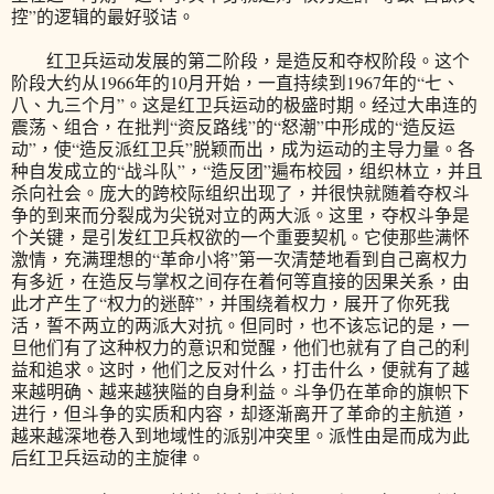
控”的逻辑的最好驳诘。
红卫兵运动发展的第二阶段，是造反和夺权阶段。这个
阶段大约从1966年的10月开始，一直持续到1967年的“七、
八、九三个月”。这是红卫兵运动的极盛时期。经过大串连的
震荡、组合，在批判“资反路线”的“怒潮”中形成的“造反运
动”，使“造反派红卫兵”脱颖而出，成为运动的主导力量。各
种自发成立的“战斗队”，“造反团”遍布校园，组织林立，并且
杀向社会。庞大的跨校际组织出现了，并很快就随着夺权斗
争的到来而分裂成为尖锐对立的两大派。这里，夺权斗争是
个关键，是引发红卫兵权欲的一个重要契机。它使那些满怀
激情，充满理想的“革命小将”第一次清楚地看到自己离权力
有多近，在造反与掌权之间存在着何等直接的因果关系，由
此才产生了“权力的迷醉”，并围绕着权力，展开了你死我
活，誓不两立的两派大对抗。但同时，也不该忘记的是，一
旦他们有了这种权力的意识和觉醒，他们也就有了自己的利
益和追求。这时，他们之反对什么，打击什么，便就有了越
来越明确、越来越狭隘的自身利益。斗争仍在革命的旗帜下
进行，但斗争的实质和内容，却逐渐离开了革命的主航道，
越来越深地卷入到地域性的派别冲突里。派性由是而成为此
后红卫兵运动的主旋律。