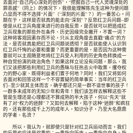
去面对“自己内心深处的创伤”，“挖掘自己一代人灵魂深处的
罪恶感”（同上）的情况下，我很能理解陈先生这种为使问题
凸显而不得不选择“片面”（“深刻的片面”？）的一番苦心。问
题在于，这样是否就真的能走向“深刻”？反思红卫兵问题--即
使是从红卫兵角度来进行的自我反思，是否就可以把造成红
卫兵现象的那些外在条件、历史因缘完全撇开，不置一词？
这种将客观因素存而不论，只从主观角度去直戳“痛点”的方
法，是否就真能把红卫兵问题说透彻？是否就能使人认识到
红卫兵忏悔的必要和重要？而更重要的是，是否因为这种需
要就可以主观随意地将红卫兵受人利用的历史角色转换成一
种自觉扮演的政治角色？如果这样立论没有问题，那么，我
们又该把那些利用红卫兵的愚昧与狂热去火中取栗，攫夺权
力的野心家、既得利益者们置于何地？同时，我们又将如何
去面对和回答这样一个不容置疑的简单事实：当年的红卫兵
们--至少就其主体而言，确乎都还只是一群不谙世事的孩子！
一群多未成年的无知少年和青年！我们该怎样去解释这些不
管是生理还是心理都还不算成熟的半大孩子，何以“先天”就
有了对“权力的迷醉”？又如何去解释，陷于这种“迷醉”和疯狂
的，还有那些成千上万的成年人，知识分子，乃至大名鼎鼎
的学者、名流？
所以，我认为，就即使只是针对红卫兵运动而言，我们
的反思也应该是双重的：一重指向历史，一重指向自身。指