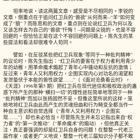
坦率地说，读这两篇文章，感受是不尽相同的。李锐的
文章，侧重点在于追问红卫兵的“兽欲”从何而来--“羊”如何变
成了“狼”？而陈思和的文章，重点则在论说红卫兵为何以及
又该怎样去为自己的“兽欲”忏悔！--问题是尖锐的，也是不容
回避的。但恰恰正是在这个不容回避的问题上，陈先生的某
些提法和看法却很难令人苟同。
譬如，在反驳某些把红卫兵现象“等同于一种批判精神”
的议论时，陈先生指出：“红卫兵的要害在于权力者利用青少
年的幼稚，用革命魔术煽起了青年心中骚动和反抗的激情；
反过来，青年人又利用权力，企图实现内心对功名的渴望和
发泄蛰伏于本能的兽性欲望……”（《面对沧桑看云时》，
《天涯》1996年第5 期）把红卫兵在现代迷信和极权政治的蛊
惑下所产生的那种“横扫一切”的理性迷狂简单地等同于一种
“批判精神”而加以张扬固然不妥，但像这里所说的这样，笼
统地将红卫兵由此而产生的灵魂扭曲和行为畸变全都当作一
种自主意识和自觉选择（“青年人又利用权力，企图实
现……”）却也未必恰当。尽管陈先生并未忘记指出来自“权
力者”的“第一次推动”（“革命魔术”的煽动），但他真正关
注，真正要强调的却是红卫兵自身的问题！在整整一代老三
届作家，或者更广义地说，整整一代老三届知识分子都不敢