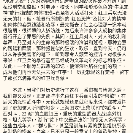
“水晶之夜”！从对器物进行荒唐至极的毁灭性破坏开始，到
私设刑堂和监狱，对老师、校长、同学和形形色色的“牛鬼蛇
神”施行残酷的肉体摧残--直至将人活活打死！红卫兵以无法
无天的打、砸、抢暴行所制造的“红色恐怖”及其对人的精神
和肉体的姿意践踏和凌辱，最先撕去了社会心理那一道本就
很脆弱、很稀薄的人道防线，为后来许许多多大规模的集体
暴行开启了罪恶的先例。其间，红卫兵对人、对人的权利和
尊严，乃至对人的生命的那种极端的冷漠和蔑视，那种姿意
的践踏和蹂躏，那种报复似的狂欢、取乐，直到今天，仍可
以从许多受害者的笔下，听到那令人颤栗的控诉。对很多人
来说，红卫兵的暴行甚至已经成为文革劫难的标志和象征。
从此，一个耻辱与罪恶的印记，便深深地烙在他们的额上，
成为他们再也无法抹去的“红字”！--历史就是这样定格，留下
了那张充满罪恶的红卫兵肖像。
不过，当我们对历史进行了这样一番审视与检索之后，
我们却又发现，正是那些率先由红卫兵而引发的“兽欲”，在
后来的派性武斗中，无论就规模还是就程度来说，都被发挥
到了更加骇人听闻的地步。上海围攻“上柴联司”的武斗，广
西对“4﹒22 派”的血腥镇压，重庆的重型武器大战(高射机
枪、坦克等等)，湖南“贫下中农最高法院”的惨无人道等等，
这些由成年人，“群专队”，甚至是训练有素的武装组织所参
与制造的惨案、血案，已不只是一般意义上的兽欲失控，而