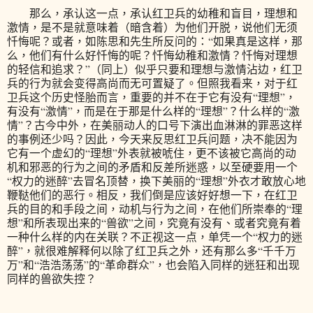
那么，承认这一点，承认红卫兵的幼稚和盲目，理想和
激情，是不是就意味着（暗含着）为他们开脱，说他们无须
忏悔呢？或者，如陈思和先生所反问的：“如果真是这样，那
么，他们有什么好忏悔的呢？忏悔幼稚和激情？忏悔对理想
的轻信和追求？”（同上）似乎只要和理想与激情沾边，红卫
兵的行为就会变得高尚而无可置疑了。但照我看来，对于红
卫兵这个历史怪胎而言，重要的并不在于它有没有“理想”，
有没有“激情”，而是在于那是什么样的“理想”？什么样的“激
情”？古今中外，在美丽动人的口号下演出血淋淋的罪恶这样
的事例还少吗？因此，今天来反思红卫兵问题，决不能因为
它有一个虚幻的“理想”外表就被唬住，更不该被它高尚的动
机和邪恶的行为之间的矛盾和反差所迷惑，以至硬要用一个
“权力的迷醉”去冒名顶替，换下美丽的“理想”外衣才敢放心地
鞭鞑他们的恶行。相反，我们倒是应该好好想一下，在红卫
兵的目的和手段之间，动机与行为之间，在他们所崇奉的“理
想”和所表现出来的“兽欲”之间，究竟有没有、或者究竟有着
一种什么样的内在关联？不正视这一点，单凭一个“权力的迷
醉”，就很难解释何以除了红卫兵之外，还有那么多“千千万
万”和“浩浩荡荡”的“革命群众”，也会陷入同样的迷狂和出现
同样的兽欲失控？