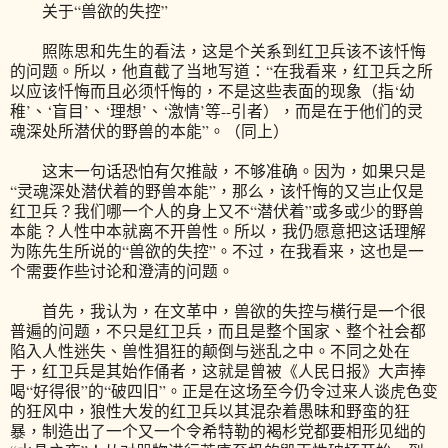
关于“兽欲的失控”
照陈思和先生的看法，这是个关系到红卫兵该不该忏悔
的问题。所以，他直截了当地写道：“在我看来，红卫兵之所
以应该忏悔而且必须忏悔的，不是这些表面的现象（指‘幼
稚’、‘盲目’、‘理想’、‘激情’等--引者），而是在于他们的灵
魂深处所潜伏的野兽的本能”。（同上）
这末一句话恐怕有欠推敲，不够准确。因为，如果只是
“灵魂深处潜伏着的野兽本能”，那么，该忏悔的又岂止仅是
红卫兵？我们哪一个人的身上又不“潜伏着”或多或少的野兽
本能？人性中本就离不开兽性。所以，我仍愿意把这话理解
为陈先生所说的“兽欲的失控”。不过，在我看来，这也是一
个需要作些讨论和澄清的问题。
首先，我认为，在文革中，兽欲的失控与横行是一个很
普遍的问题，不只是红卫兵，而且是整个国家、整个社会都
陷入人性迷失、兽性猖狂的颠倒与迷乱之中。不同之处在
于，红卫兵是其始作俑者，这就是曾被《人民日报》大声捧
喝“好得很”的“破四旧”。正是在这场至今仍令过来人谈虎色变
的狂风中，狼性大发的红卫兵以其混杂着愚昧和野蛮的狂
暴，制造出了一个又一个令希特勒的褐杉党都要相形见绌的