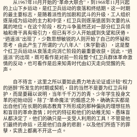
从1967年10月开始的“革命大联合”，到1968年11月兴起
的上山下乡运动，是红卫兵运动的衰落和终结期。这一时期
的最主要标志，是随着派性的加剧和武斗的升级，工人组织
逐渐成为运动的主力和中坚，红卫兵则逐渐退居到次要的从
属的地位。在这个阶段，权力斗争虽然还对一部分红卫兵领
袖和骨干具有吸引力，但已有不少人开始感到失望和厌倦。
“逍遥派”出现了，少数思想敏锐的人则开始了自己的怀疑和
思考，由此产生了所谓的“六八年人”（朱学勤语），这是整
个红卫兵运动从衰落走向消亡阶段的最重要收获。因此，“逍
遥派”的出现，既可看作是对前一阶段整个红卫兵群体革命激
情的反动，也可看作是后来知青时代由幻灭走向觉醒的先
声。
自不待言，这里之所以要如此费力地去论证或计较“权力
的迷醉”所发生的时期或契机，目的当然不是要为红卫兵辩
护，而是要藉以说明，当年千千万万的青、少年学生投身文
革的初始动因，除了“革命魔法”的煽惑之外，确确实实都是
出自他们在长期的病态教育下所形成的那种偏执的理想狂热
和盲目的革命激情；时代的特征和他们的幼稚无知、愚昧盲
从都决定了，他们的确只是一支受人利用的工具！不管是他
们最终的命运，还是他们自身的悲剧，以及他们所造下的罪
孽，实质上都离不开这一点。