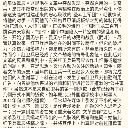
的集体诞辰。这是毛在文革中突然发现、突然启用的一支奇
兵，是其不按常理出牌的军事韬略在政治上的诡异点化。依
靠这支临时组建起来的忠心耿耿的“圣斗士军团”，毛很快就
将他的对手、连同他苦心建构且已渐成板结之势的体制打得
“落花流水，人仰马翻”。正如毛的诗句：“飞起玉龙三百万，
搅得周天寒彻。”顿时，整个中国陷入一片空前的迷乱和疯
狂，开始了国无宁日、民无宁日的动荡和战乱（武斗）。尽
管认真说来，红卫兵运动存在的时间不过两年，但它的破坏
力、杀伤力和影响力，却是前所未有的，甚至是持久的。以
致而今，红卫兵已经成了文革劫难的符号化象征。在此后对
文革的反思和批判中，有关红卫兵是否应该作出忏悔或道歉
的问题，也一直是思想、文化界颇为关注的话题。如今，随
着文革的远去，当年的红卫兵一代已经步入晚景，即将完成
他们的人生谢幕了。就在这时，发生了前红卫兵刘伯勤利用
广告，向曾被他伤害过的老师和同学进行公开道歉的“公共事
件”。虽然这不是来自红卫兵的第一例道歉（此前已经有了好
几例形式不同的道歉，如年原北京外国语学校申小珂等人
2011年向老师的道歉），但它却在媒体上引发了不小的关注
和讨论。以下一篇旧文，是作者涉及此一问题的个人思考之
一；另一篇则是笔者在凭吊重庆著名的“文革墓群”之后，对
文革及红卫兵运动所作出的一点肤浅的思考和追问。姑借此
红卫兵诞辰将临之际，一并将其传上，也算是对前述道歉事