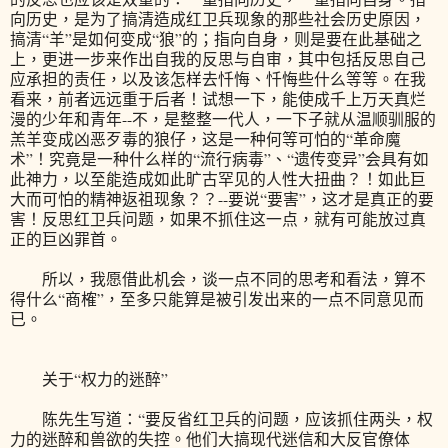
向历史，是为了搞清造成红卫兵现象的那些社会历史原因，
搞清“羊”是如何变成“狼”的；指向自身，则是要在此基础之
上，更进一步来作出自我的反思与自审，其中包括反思自己
应承担的责任，以及该怎样去忏悔、忏悔些什么等等。在我
看来，前者远远重于后者！试想一下，能使成千上万天真烂
漫的少年和青年--不，是整整一代人，一下子就从温顺驯服的
羔羊变成凶恶歹毒的狼仔，这是一种何等可怕的“革命魔
术”！究竟是一种什么样的“流行病毒”、“遗传变异”会具有如
此神力，以至能造成如此旷古罕见的人性大扭曲？！如此巨
大而可怕的精神返祖现象？？--要说“要害”，这才是真正的要
害！反思红卫兵问题，如果不抓住这一点，就有可能放过真
正的巨凶罪首。
所以，我愿借此机会，谈一点不同的思考和看法，算不
得什么“商榷”，至多只能算是被引发出来的一点不同意见而
已。
关于“权力的迷醉”
陈先生写道：“要反省红卫兵的问题，应该抓住两头，权
力的迷醉和兽欲的失控。他们大搞现代迷信和大反官僚体