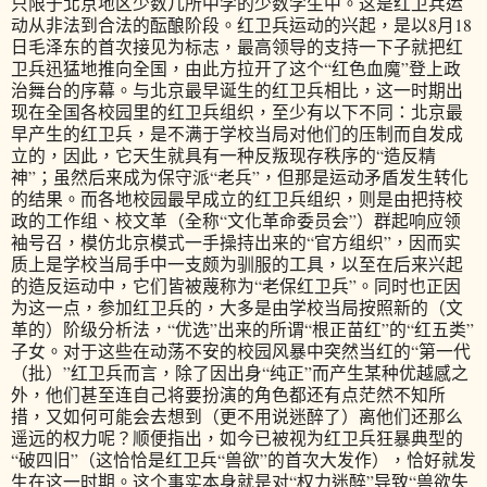
只限于北京地区少数几所中学的少数学生中。这是红卫兵运
动从非法到合法的酝酿阶段。红卫兵运动的兴起，是以8月18
日毛泽东的首次接见为标志，最高领导的支持一下子就把红
卫兵迅猛地推向全国，由此方拉开了这个“红色血魔”登上政
治舞台的序幕。与北京最早诞生的红卫兵相比，这一时期出
现在全国各校园里的红卫兵组织，至少有以下不同：北京最
早产生的红卫兵，是不满于学校当局对他们的压制而自发成
立的，因此，它天生就具有一种反叛现存秩序的“造反精
神”；虽然后来成为保守派“老兵”，但那是运动矛盾发生转化
的结果。而各地校园最早成立的红卫兵组织，则是由把持校
政的工作组、校文革（全称“文化革命委员会”）群起响应领
袖号召，模仿北京模式一手操持出来的“官方组织”，因而实
质上是学校当局手中一支颇为驯服的工具，以至在后来兴起
的造反运动中，它们皆被蔑称为“老保红卫兵”。同时也正因
为这一点，参加红卫兵的，大多是由学校当局按照新的（文
革的）阶级分析法，“优选”出来的所谓“根正苗红”的“红五类”
子女。对于这些在动荡不安的校园风暴中突然当红的“第一代
（批）”红卫兵而言，除了因出身“纯正”而产生某种优越感之
外，他们甚至连自己将要扮演的角色都还有点茫然不知所
措，又如何可能会去想到（更不用说迷醉了）离他们还那么
遥远的权力呢？顺便指出，如今已被视为红卫兵狂暴典型的
“破四旧”（这恰恰是红卫兵“兽欲”的首次大发作），恰好就发
生在这一时期。这个事实本身就是对“权力迷醉”导致“兽欲失