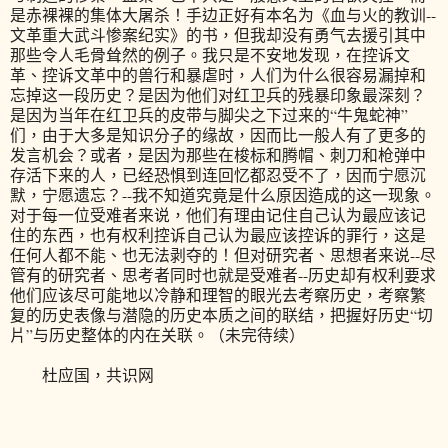
是赤裸裸的集体大屠杀！手边正好有本名为《血与火的教训--
文革重大武斗惨案纪实》的书，但我却没有勇气去援引其中
那些令人毛骨耸然的例子。我只是不安地发现，在控诉文
革、控诉文革中的兽行和暴虐时，人们为什么很容易漏掉和
忘掉这一段历史？是因为他们对红卫兵的残暴印象最深刻？
是因为当年在红卫兵的皮带与脚尖之下过来的“牛鬼蛇神”
们，由于大多是知识分子的缘故，因而比一般人有了更多的
发言机会？或者，是因为那些在梭标和腾帽、刺刀和枪弹中
存活下来的人，已经恐惧到连回忆都忍受不了，因而宁愿沉
默，宁愿遗忘？--我不知道究竟是什么原因造成的这一现象。
对于每一位受难者来说，他们有理由记住自己认为最应该记
住的东西，也有权利控诉自己认为最应该控诉的罪行，这是
任何人都不能、也无法剥夺的！但对研究者、思想者来说--尽
管有的研究者、思考者同时也就是受难者--历史却有权利要求
他们应该尽可能地以冷静和理智的眼光去考察历史，考察繁
复的历史表像与潜隐的历史本质之间的联结，把握好历史“切
片”与历史整体的内在关联。（未完待续）
杜应国，共识网