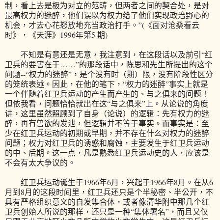
制，看上去是极为对立的范畴，但两者之间的契合处，是对
最高权力的迷醉，他们误以为权力给了他们实现政治野心的
机会，才去心花怒放地充当政治打手。”(《面对沧桑看云
时》，《天涯》1996年第5 期)
不知是有意还是无意，我注意到，在这段话以及前引“红
卫兵的要害在于……”的那段话中，陈思和先生所提出的这个
问题--“权力的迷醉”，是个没有时（期）限，没有阶段性区分
的笼统表述。因此，在他的笔下，“权力的迷醉”事实上就是
一个伴随着红卫兵运动的产生而产生的、与之俱来的问题！
但依我看，问题恰恰就出在这“与之俱来”上。从论说的角度
讲，这里虽然照顾到了自身（论说）的逻辑：先有权力的迷
醉，再有兽欲的发泄，但逻辑并不等于事实。而事实是：至
少在红卫兵运动的初期或早期，并不存在什么对权力的迷醉
问题；权力对红卫兵的诱惑和腐蚀，主要发生于红卫兵运动
的中、后期。这一点，凡是熟悉红卫兵运动史的人，应该是
不会有太大争议的。
红卫兵运动诞生于1966年6月，兴起于1966年8月。在从6
月到8月的这段时间里，红卫兵还只是个半秘密、半公开，不
具有严格组织意义的自发集合体，或者像清华附中那几个红
卫兵创始人所说的那样，还只是一种“集体署名”，而且又仅