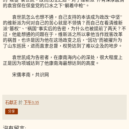
的袁宫保在保皇党的口水之下“躺着中枪”。
袁世凯怎么也想不通，自己支持的本该成为政改“中坚”
的维新派为何对自己的苦心就是不领情？而自己在看清维新
派“篡权”、“祸国”事实后的告密，为什么也被提前了两天？不
过，他能想通的问题在于，维新派之所以拿他当作戕害改革
的祸首，也许是因为他在这场政变之后，“因功”而被擢升为
了山东巡抚，进而直隶总督，权势达到了难以企及的地步。
袁世凯成为告密者，在康南海内心的深处，很大程度上
正是因为项城达到了他康南海最想达到的高度。
宋儒孝南，共识网
石獻正
於
下午3:35
分享
沒有留言: