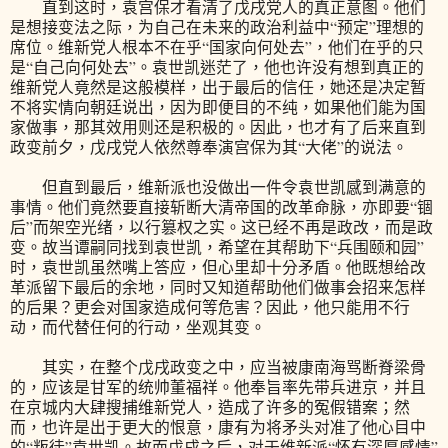
直到这时，袁宫保才看清了戊戌党人的真正意图。他们
是想接变法之际，为自己在未来的政治利益中“预定”理想的
席位。维新党人根本不在乎“国家向何处去”，他们在乎的只
是“自己向何处去”。袁世凯迷茫了，他也许没有想到真正的
维新党人竟然是这般模样，出于最后的信任，她还是决定暂
不将实情向朝廷说出，因为即便目的不纯，如果他们能为国
家做事，那其效用则还是积极的。因此，也才有了后来直到
政变前夕，戊戌党人依然尊奉演宫保为其“大佬”的说法。
但直到最后，维新派也没做出一件令袁世凯感到满意的
事情。他们竟然要直接斩断大清帝国的改革命脉，亦即要“锢
后”而架空光绪，以行篡权之实。这已经不再是政改，而是政
变。故当谭嗣同找到袁世凯，希望在其帮助下“兵围颐和园”
时，袁世凯虽然嘴上答应，但心里却十分矛盾。他既想给改
革派留下最后的余地，同时又知道帮助他们做事会招来怎样
的后果？更会对国家造成何等危害？因此，他只能用不行
动，而代替任何的行动，坐观其变。
其实，在整个戊戌政变之中，应当被康南海骂断脊梁骨
的，应该是甘军的统帅董福祥。他奉旨率先带兵进京，并且
在京城内大肆搜捕维新党人，造成了许多的冤假错案；然
而，也许是出于更大的恨意，康有为将矛头对准了他心目中
的“叛徒”袁世凯。故而戊戌之后，对于维新派“怀有深厚感情”