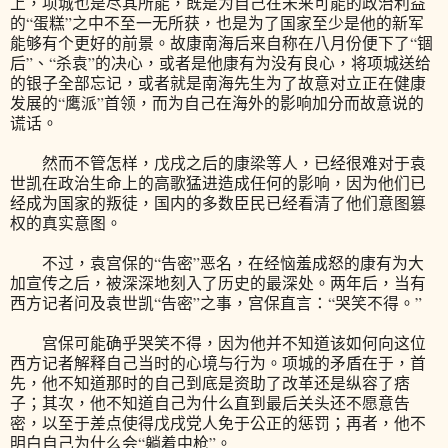
上，项城也是尽其所能，既是为自己在未来可能的政治利益
的“蛋糕”之中不至一无所获，也是为了国家至少是他的新军
能够有个更好的前景。故康南海后来自称在八月份便下了“锢
后”、“杀袁”的决心，或者是他康有为没有良心，将项城送给
的银子全部忘记，或者就是南海先生为了故意对立正在健康
发展的“鹰派”首领，而为自己在海外的影响加分而故意说的
谎话。
然而不管怎样，戊戌之后的康梁等人，已经很难对于袁
世凯在政治生命上的高歌猛进造成任何的影响，因为他们已
经成为国家的叛徒，国内的多数臣民已经看清了他们意图篡
权的真实意图。
不过，袁宫保的“告密”恶名，在经恼羞成怒的康有为大
加宣传之后，被深深地刻入了历史的最深处。两年后，当有
西方记者问及袁世凯“告密”之事，宫保直言：“哭笑不得。”
宫保可能确乎哭笑不得，因为他并不知道该如何向这位
西方记者解释自己当时的心境与行为。项城的矛盾在于，首
先，他不知道那时的自己到底是资助了改革还是纵容了痞
子；其次，他不知道自己为什么直到最后关头还不愿意告
密，以至于差点使得戊戌党人免于公正的惩罚；再者，他不
明白自己为什么会“躺着中枪”。