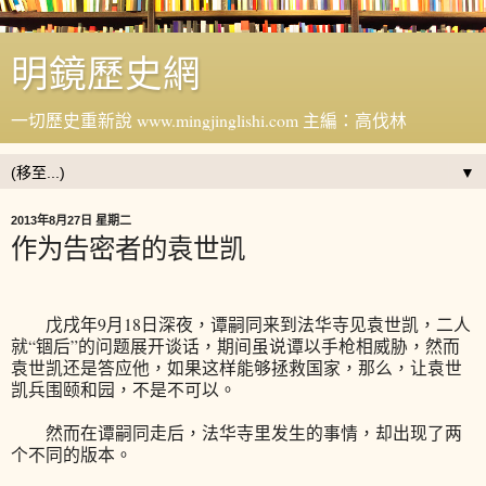
明鏡歷史網
一切歷史重新說 www.mingjinglishi.com 主編：高伐林
▼
2013年8月27日 星期二
作为告密者的袁世凯
戊戌年9月18日深夜，谭嗣同来到法华寺见袁世凯，二人
就“锢后”的问题展开谈话，期间虽说谭以手枪相威胁，然而
袁世凯还是答应他，如果这样能够拯救国家，那么，让袁世
凯兵围颐和园，不是不可以。
然而在谭嗣同走后，法华寺里发生的事情，却出现了两
个不同的版本。