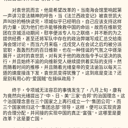
对袁世凯而言，他是希望改革的。当南海会馆里响起第
一声讲习变法精神的呼告，当《法兰西政变记》被袁世凯大
声叫好的畅快读完，项城似乎已经明白，自己应该支持这样
的力量，因为他们也许能够挽救中国的命运。故而在维新党
团在京城活动期间，慰亭便派专人与之联络，并不断的为之
提供经费，甚至还将军队中存在的政治弊端写成汇总交给南
海会馆讨论。而当六月来临，戊戌党人在会试之后均被分派
官职，轰轰烈烈的百日维新，也在一种怪诞的气氛之中逐渐
展开。这时的袁世凯，对有关于他的政改指令予以坚决的执
行，并且始终不渝的向维新党人继续提供着实际的支持。然
而随着时间的推移，并且随着光绪皇帝的变法谕旨以每天三
道的速度接连下发，袁世凯变得犹豫了。这到底是变法？还
是别有用心的“爱国贼”在操纵政局？
终于，令项城无法容忍的事情发生了，八月上旬，康有
为竟然向光绪提出了“中、日、美”三家“合邦”的治国理念。这
个治国理念意在三个国家之上再行成立一个“集团公司”，而
三个国家统归这个“集团总部”领导，这样，便可以实现资源
的合理分配，并间接的实现中国的真正“富强”。这哪里是要
改革？这是要亡国。