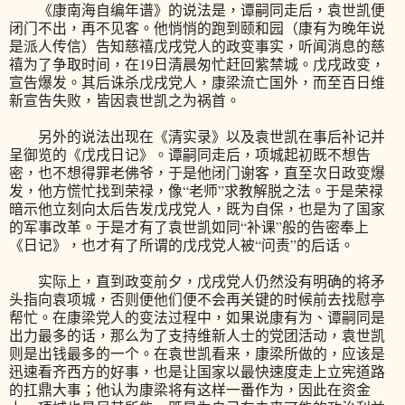
《康南海自编年谱》的说法是，谭嗣同走后，袁世凯便
闭门不出，再不见客。他悄悄的跑到颐和园（康有为晚年说
是派人传信）告知慈禧戊戌党人的政变事实，听闻消息的慈
禧为了争取时间，在19日清晨匆忙赶回紫禁城。戊戌政变，
宣告爆发。其后诛杀戊戌党人，康梁流亡国外，而至百日维
新宣告失败，皆因袁世凯之为祸首。
另外的说法出现在《清实录》以及袁世凯在事后补记并
呈御览的《戊戌日记》。谭嗣同走后，项城起初既不想告
密，也不想得罪老佛爷，于是他闭门谢客，直至次日政变爆
发，他方慌忙找到荣禄，像“老师”求教解脱之法。于是荣禄
暗示他立刻向太后告发戊戌党人，既为自保，也是为了国家
的军事改革。于是才有了袁世凯如同“补课”般的告密奉上
《日记》，也才有了所谓的戊戌党人被“问责”的后话。
实际上，直到政变前夕，戊戌党人仍然没有明确的将矛
头指向袁项城，否则便他们便不会再关键的时候前去找慰亭
帮忙。在康梁党人的变法过程中，如果说康有为、谭嗣同是
出力最多的话，那么为了支持维新人士的党团活动，袁世凯
则是出钱最多的一个。在袁世凯看来，康梁所做的，应该是
迅速看齐西方的好事，也是让国家以最快速度走上立宪道路
的扛鼎大事；他认为康梁将有这样一番作为，因此在资金