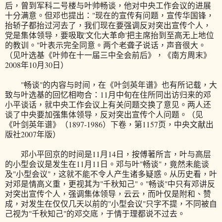
后，曾到军科二号楼与叶帅畅谈，他对中央工作会议的进展
十分满意。但邓也提出："现在的宣传有问题，宣传华国锋，
抬轿子都抬过河去了，我们现在要强调反对突出宣传个人，
党是集体领导，要吸取'文化大革命'把主席抬到至高无上地位
的教训。"叶表示完全同意。两个老聋子说话，声音很大。
（见叶选基《叶帅在十一届三中全会前后》，《南方周末》
2008年10月30日）
"畅谈"的内容与时间，在《叶剑英年谱》也有所记载，大
致与叶选基的回忆相吻合：11月中旬在住所同出访归来的邓
小平谈话，就中央工作会议上有关问题交换了意见。两人还
谈了中央要加强集体领导，反对突出宣传个人问题。（见
《叶剑英年谱》（1897-1986）下卷，第1157页，中央文献出
版社2007年版）
邓小平回京的时间是11月14日，按傅著所言，叶与高层
的小型会议是发生在11月11日。邓与叶"畅谈"，竟然未能谈
及"小型会议"，这就不能不令人产生诸多疑惑。从历史看，叶
对邓是情高义重，更视其为"千秋知己"。"畅谈"中只有邓讲反
对突出宣传个人，强调集体领导，云云，而叶仅是附和、赞
成，对发生在仅仅几天以前的"小型会议"只字不提，不同被自
己视为"千秋知己"的邓交底，于情于理都说不过去。