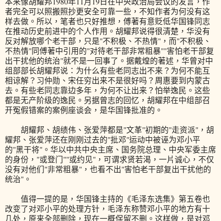
本来像胡耀邦1980年11月19日在中央政治局会议的发言，作
者完全可以照搬照抄更安全可靠一些，不知作者为何没有这
样去做。所以，笔者也只好推想，傅著有意贬低华国锋同志
在推动历史前进中的个人作用。胡耀邦说得很清楚，华没有
反对解放哪个老干部，只是"不积极、不热情"，而"不积极、
不热情"同傅著中引用的"对待老干部非常粗暴""害怕老干部复
出干扰他的统治"就不是一回事了。据戴煌的著述，华曾对中
组部部长胡耀邦说：为什么有些老同志出不来？为何不能互
相谅解？习仲勋、宋任穷出来不是很好吗？周惠要到内蒙古
去。有些老同志靠边多年，为何不让出来？怕举逸民。这些
都是无产阶级的逸民。另据曾志的回忆，胡耀邦在中组部召
开冤假错案的案例座谈会，是华国锋批准的。
胡耀邦、胡绩伟、张爱萍都是"文革"初期的"走资派"，胡
耀邦、张爱萍还在刚刚过去的"批邓"运动中被诬为邓小平
的"黑干将"。华以中共中央主席、国务院总理、中央军委主席
的身份，"或登门""或约见"，可谓求贤若渴，一片诚心，不仅
没有对他们"非常粗暴"，也看不出"害怕老干部复出干扰他的
统治"。
值得一提的是，华国锋主持的《毛泽东选集》第五卷也
改变了对邓小平的处理方针，毛泽东称赞邓小平的地方有十
几处，原来全部删除，现在一概保留不删。这样做，是对邓