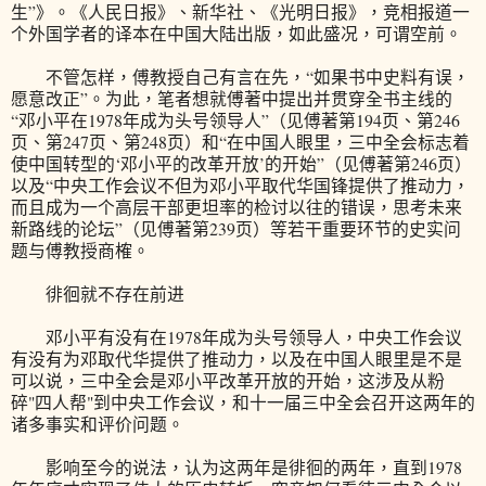
生”》。《人民日报》、新华社、《光明日报》，竞相报道一
个外国学者的译本在中国大陆出版，如此盛况，可谓空前。
不管怎样，傅教授自己有言在先，“如果书中史料有误，
愿意改正”。为此，笔者想就傅著中提出并贯穿全书主线的
“邓小平在1978年成为头号领导人”（见傅著第194页、第246
页、第247页、第248页）和“在中国人眼里，三中全会标志着
使中国转型的‘邓小平的改革开放’的开始”（见傅著第246页）
以及“中央工作会议不但为邓小平取代华国锋提供了推动力，
而且成为一个高层干部更坦率的检讨以往的错误，思考未来
新路线的论坛”（见傅著第239页）等若干重要环节的史实问
题与傅教授商榷。
徘徊就不存在前进
邓小平有没有在1978年成为头号领导人，中央工作会议
有没有为邓取代华提供了推动力，以及在中国人眼里是不是
可以说，三中全会是邓小平改革开放的开始，这涉及从粉
碎"四人帮"到中央工作会议，和十一届三中全会召开这两年的
诸多事实和评价问题。
影响至今的说法，认为这两年是徘徊的两年，直到1978