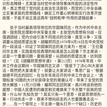
识形态障碍。尤其是当时党中央领导集体所起的决定性作
用，真正贯彻了党内民主政治生活原则，而党的三中全会确
立实事求是的思想路线，确定工作重心转移和实行改革开放
政策，不能不说正是这两年"扭转乾坤"作用的逻辑结果。
处于当时最高领导地位的华国锋同志，作为中共中央主
席、国务院总理和中央军委主席，主张党内思想有分歧，应
强调团结；党内分歧引发不同观点的交锋，直至斗争，又强
调要从团结愿望出发。胡耀邦同志1978年8月18日在中央党校
的一段谈话，印证了华国锋同志的亲力亲为。他说："王任重
问华主席，实践是检验真理的标准是怎么回事？华主席说，
这是一个重要问题，要搞清楚，从团结的愿望出发，达到团
结。"（见《胡耀邦思想年谱》，第212页）1978年年底，中
央工作会议期间，华国锋同志又讲："我是下了决心叫大家讲
话，既然把大家请来了，就要让大家讲话，集思广益。"根据
胡德平同志的回忆，在当年年底召开的中央工作会议上，"真
理标准"问题的大讨论获得全党的普遍认可，带来了全党的思
想大解放。11月25日晚，耀邦同志回到家，高兴地谈到他的
感想：中国人民遭到的痛苦和灾难换来了今天整个民族的觉
醒，什么叫"先知先觉"？其实只有一个意思，就是思想领先一
筹，行动先走一步，原来不想向前走的人也要跟着走这一
步……在一个堤坝上，华主席一锄头打开一个缺口，历史的