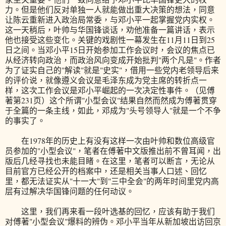
力。但是他们反对单独一人就能做出重大决策的想法，同意
让陈云重新进入政治局常委，与邓小平一起掌握党内实权。
这一天稍后，叶帅与华国锋谈话，劝他准备一篇讲话，表示
他也接受这些变化。关键的戏剧性一幕发生在11月11日到25
日之间。当邓小平15日开始参加工作会议时，会议的焦点已
从经济转向政治，而政治风向变成开始批判"两个凡是"。作者
为了证实自己的"解读"就是"史实"，借用一些党内老领导后来
的评价说，就像遵义会议是毛泽东成为党主席的转折点一
样，这次工作会议是邓小平崛起的一次决定性事件。（见傅
著第231页）这个所谓"小型会议"结果自然而然成为傅著贯穿
于全篇的一条主线，如此，邓成为"头号领导人"就是一个不争
的事实了。
在1978年的历史上有没有这样一次由叶帅和数位高级官
员参加的"小型会议"，笔者在傅著中文版推出前不曾耳闻，出
版后几经寻找也未能目睹。在这里，笔者可以断言，无论从
目前官方已经公开的档案中，还是相关当事人口述、回忆
里，都无法证实从"十一大"到"三中全会"的两年时间里党内高
层有过解决华国锋问题的任何动议。
这里，我们再来看一段叶选基的回忆，应该有助于我们
对傅著"小型会议"爆料的辨伪。邓小平当年从新加坡出访回京