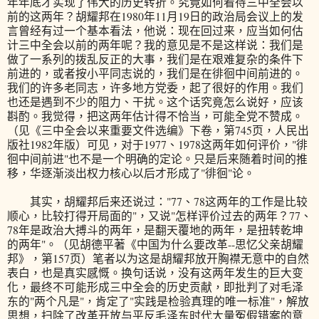
年年底才实现了伟大的历史转折。究竟如何看待三中全会以
前的这两年？胡耀邦在1980年11月19日的政治局会议上的发
言曾经有过一个基本看法，他说：现在回过来，应当如何估
计三中全会以前的两年呢？我的意见是不是这样说：我们是
做了一系列的拨乱反正的大事，我们是在艰难复杂的条件下
前进的，或者按小平同志说的，我们是在徘徊中间前进的。
我们的许多老同志，许多地方党委，起了很好的作用。我们
也还是遇到不少的阻力、干扰。这个话究竟怎么说好，应该
斟酌。我觉得，把这两年估计得不恰当，可能全党不赞成。
（见《三中全会以来重要文件选编》下卷，第745页，人民出
版社1982年版）可见，对于1977、1978这两年如何评价，"徘
徊中间前进"也不是一个明确的定论。只是后来随着时间的推
移，华逐渐淡出权力核心以后才形成了"徘徊"论。
其实，胡耀邦后来还说过："77、78这两年的工作是比较
顺心，比较打得开局面的"，又说"怎样评价过去的两年？77、
78年是政治大搏斗的两年，是翻天覆地的两年，是扭转乾坤
的两年"。（见胡德平著《中国为什么要改革--思忆父亲胡耀
邦》，第157页）笔者以为这是胡耀邦放开胸襟无意中的自然
表白，也是真实感慨。换句话说，没有这两年发生的巨大变
化，最终不可能形成三中全会的历史贡献，即批判了对毛泽
东的"两个凡是"，肯定了"实践是检验真理的唯一标准"，解放
思想，扫除了改革开放与平反毛泽东时代大量冤假错案的意