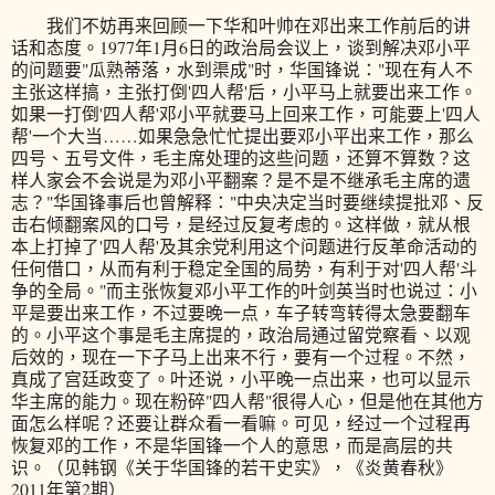
我们不妨再来回顾一下华和叶帅在邓出来工作前后的讲
话和态度。1977年1月6日的政治局会议上，谈到解决邓小平
的问题要"瓜熟蒂落，水到渠成"时，华国锋说："现在有人不
主张这样搞，主张打倒'四人帮'后，小平马上就要出来工作。
如果一打倒'四人帮'邓小平就要马上回来工作，可能要上'四人
帮'一个大当……如果急急忙忙提出要邓小平出来工作，那么
四号、五号文件，毛主席处理的这些问题，还算不算数？这
样人家会不会说是为邓小平翻案？是不是不继承毛主席的遗
志？"华国锋事后也曾解释："中央决定当时要继续提批邓、反
击右倾翻案风的口号，是经过反复考虑的。这样做，就从根
本上打掉了'四人帮'及其余党利用这个问题进行反革命活动的
任何借口，从而有利于稳定全国的局势，有利于对'四人帮'斗
争的全局。"而主张恢复邓小平工作的叶剑英当时也说过：小
平是要出来工作，不过要晚一点，车子转弯转得太急要翻车
的。小平这个事是毛主席提的，政治局通过留党察看、以观
后效的，现在一下子马上出来不行，要有一个过程。不然，
真成了宫廷政变了。叶还说，小平晚一点出来，也可以显示
华主席的能力。现在粉碎"四人帮"很得人心，但是他在其他方
面怎么样呢？还要让群众看一看嘛。可见，经过一个过程再
恢复邓的工作，不是华国锋一个人的意思，而是高层的共
识。（见韩钢《关于华国锋的若干史实》，《炎黄春秋》
2011年第2期）