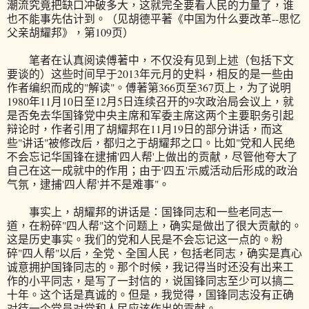
潮流究竟把缺口冲破多大，这就完全要看人民的力量了，谁
也不能事先估计到。（见胡德平著《中国为什么要改革--思忆
父亲胡耀邦》，第109页）
笔者在认真阅读傅著中，不仅没有见到上述（包括下文
要谈的）这些时间早于2013年元月的史料，相反的是一些由
作者编织而成的"解读"。傅著第366页至367页上，为了说明
1980年11月10日至12月5日连续召开的9次政治局会议上，就
是否免去华国锋党中央主席和军委主席这两个主要职务引起
辩论时，作者引用了胡耀邦在11月19日的部分讲话，而这
些"讲话"被修改后，都归之于胡耀邦之口。比如"党和人民绝
不会忘记华国锋在逮捕'四人帮'上做出的贡献，尽管他夸大了
自己在这一成就中的作用；由于'四五'示威活动后形成的政治
气氛，逮捕'四人帮'并不是难事"。
事实上，胡耀邦的讲话是：国锋同志和一些老同志一
道，在粉碎"四人帮"这个问题上，确实是做出了很大贡献的。
这是历史事实。我们的党和人民是不会忘记这一点的。粉
碎"四人帮"以后，全党、全国人民，包括老同志，确实是真心
诚意拥护国锋同志的。那个时候，我记得当时还没有出来工
作的小平同志，是写了一封信的，说国锋同志至少可以搞二
十年。这个话是真诚的。但是，我觉得，国锋同志没有正确
对待一个党员对党和人民应该作出的贡献。