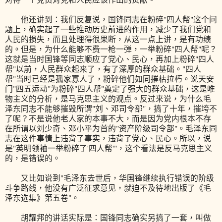
他还讲到：我们反复说，国锋同志在粉碎"四人帮"这个问
题上，确实起了一些推动历史前进的作用，减少了我们党和
人民的损失，而且处理得很果断，从这一点上讲，是有功绩
的。但是，为什么能够不费一枪一弹，一举粉碎"四人帮"呢？
这就是当时国锋等同志顺应了党心、民心，再加上粉碎"四人
帮"以前，人民群众起来了，有了深厚的群众基础。"四人
帮"当时已经是孤家寡人了，粉碎他们如同摧枯拉朽。说天安
门"四五运动"为粉碎"四人帮"奠定了强大的群众基础，这是唯
物主义的分析，是马克思主义的观点。反过来说，为什么毛
泽东同志不能够摧毁所谓"刘、邓司令部"，搞了十年，摧垮不
了呢？不是说他老人家的本事不大，而是因为党内根本不存
在所谓以刘少奇、邓小平为首的"资产阶级司令部"。毛泽东同
志在这件事情上违背了事实，违背了党心、民心。所以，说
是"英明领袖一举粉碎了'四人帮'"，这个看法是反马克思主义
的，是错误的。
又比如说到"毛泽东去世后，华国锋继续执行错误的阶级
斗争路线，他没有广泛征求意见，就迫不及待地出版了《毛
泽东选集》第五卷"。
胡耀邦的讲话实际是：国锋同志确实另搞了一套，叫做