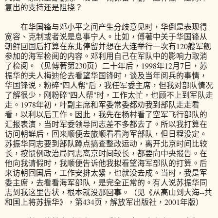
复出的支持还是阻挠？
在华国锋与邓小平之间产生分歧意见时，华倒是表现得
宽容、克制或者说是息事宁人。比如，傅著中关于华国锋从
朝鲜回国后打算在东北停留并想在大连举行一次有120艘军舰
参加的海军检阅的内容。邓利用自己在军队中的影响力取消
了检阅。（见傅著第230页）二十年后，1998年12月7日，苏
振华的夫人梅迪伦去看望华国锋时，谈及当年阅兵的事情，
华国锋说，粉碎"四人帮"后，我任军委主席，但我对部队情况
了解很少，刚粉碎"四人帮"时，工作太忙，也顾不上到军队走
走。1978年初，叶副主席和军委常委都劝我到部队走走看
看，以利以后工作。因此，我先在杨村看了空军飞行部队的
汇报表演，当时军委领导同志差不多都去了。所以我打算在
访问朝鲜后，回来顺便去旅顺看看海军部队，但日程没定。
苏振华同志要到部队蹲点搞查整改运动，离开北京时间比较
长，按惯例政治局同志离京时间较长，都要向中央报告。在
他向我请假时，我顺便告诉他我拟看望海军部队的打算。后
来访朝回国后，工作安排太紧，也就没去成。当时，我是军
委主席，去看看海军部队，是完全正常的。有人说苏振华同
志到我这里告状，根本就没那回事。（见《从高山到大海--共
和国上将苏振华》，第434页，解放军出版社，2001年版）