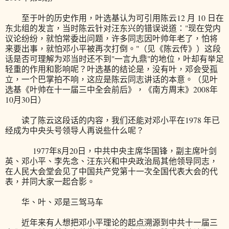
至于叶的历史作用，叶选基认为可引用陈云12 月 10 日在
东北组的发言，当时陈云针对汪东兴的错误说道："现在党内
议论纷纷，就怕常委出问题，许多同志因叶帅年老了，怕将
来要出事，就怕邓小平被再次打倒。"（见《陈云传》）这段
话是否可理解为邓当时还不到"一言九鼎"的地位，叶却有举足
轻重的作用和影响呢？叶选基的结论是，没有叶，邓会受孤
立，一个巴掌拍不响，这应是陈云同志讲话的本意。（见叶
选基《叶帅在十一届三中全会前后》，《南方周末》2008年
10月30日）
读了陈云这段话的内容，我们还能对邓小平在1978 年已
经成为中央头号领导人再说些什么呢？
1977年8月20日，中共中央主席华国锋，副主席叶剑
英、邓小平、李先念、汪东兴和中央政治局其他领导同志，
在人民大会堂会见了中国共产党第十一次全国代表大会的代
表，并同大家一起合影。
华、叶、邓是三驾马车
近年来有人想把邓小平理论的起点溯源到中共十一届三