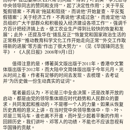
中央领导同志的赞同和支持""，起了决定性作用"；关于平反
冤假错案，不再说"拖延和阻挠"，而说他"开始复查、平反冤
假错案"；关于经济工作，不再说他"求成过急"，而肯定他"动
员组织广大干部群众和积极投入经济建设各项工作""，强调千
方百计把经济搞上去，使工农业生产得到比较快的恢复和发
展"；此外，还提及华在"拨乱反正""恢复党和国家政治生活的
正常秩序""推动教育科学文化工作开始走向正常""外交工作取
得新的进展"等方面"作出了很大努力"。（见《华国锋同志生
平》，《人民日报》2008年9月1日）
值得注意的是，傅著英文版出版于2011年，香港中文繁
体版出版于2012年，而大陆中文简体版出版于今年元月。光
从时间上看，作者有足够的时间去发现、去梳理、去考证
并"为历史做一份生动真实的证词"。
笔者最后认为，不论是三中全会决策，还是改革开放的
启动，都是由党的领导集体顺应时代趋势和人民群众的要
求，共同发起和推动的，不是哪一个人的力量。如果从恢复
历史真相的意义上讲，在当时党中央领导集体中，华、叶、
邓是三驾马车，谁也离不开谁，而叶至少起着平衡的作用。
回顾历史，我们讲叶、邓等人的功绩，不能也不应该忽视有
华国锋的贡献。