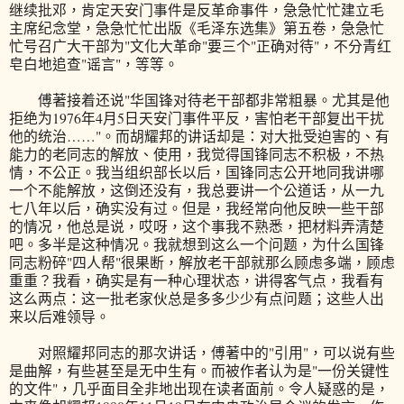
继续批邓，肯定天安门事件是反革命事件，急急忙忙建立毛
主席纪念堂，急急忙忙出版《毛泽东选集》第五卷，急急忙
忙号召广大干部为"文化大革命"要三个"正确对待"，不分青红
皂白地追查"谣言"，等等。
傅著接着还说"华国锋对待老干部都非常粗暴。尤其是他
拒绝为1976年4月5日天安门事件平反，害怕老干部复出干扰
他的统治……"。而胡耀邦的讲话却是：对大批受迫害的、有
能力的老同志的解放、使用，我觉得国锋同志不积极，不热
情，不公正。我当组织部长以后，国锋同志公开地同我讲哪
一个不能解放，这倒还没有，我总要讲一个公道话，从一九
七八年以后，确实没有过。但是，我经常向他反映一些干部
的情况，他总是说，哎呀，这个事我不熟悉，把材料弄清楚
吧。多半是这种情况。我就想到这么一个问题，为什么国锋
同志粉碎"四人帮"很果断，解放老干部就那么顾虑多端，顾虑
重重？我看，确实是有一种心理状态，讲得客气点，我看有
这么两点：这一批老家伙总是多多少少有点问题；这些人出
来以后难领导。
对照耀邦同志的那次讲话，傅著中的"引用"，可以说有些
是曲解，有些甚至是无中生有。而被作者认为是"一份关键性
的文件"，几乎面目全非地出现在读者面前。令人疑惑的是，