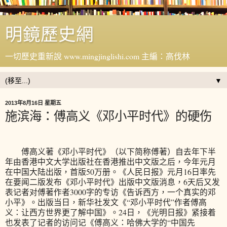
明鏡歷史網
一切歷史重新說 www.mingjinglishi.com 主編：高伐林
▼
2013年8月16日 星期五
施滨海：傅高义《邓小平时代》的硬伤
傅高义著《邓小平时代》（以下简称傅著）自去年下半
年由香港中文大学出版社在香港推出中文版之后，今年元月
在中国大陆出版，首版50万册。《人民日报》元月16日率先
在要闻二版发布《邓小平时代》出版中文版消息，6天后又发
表记者对傅著作者3000字的专访《告诉西方，一个真实的邓
小平》。出版当日，新华社发文《“邓小平时代”作者傅高
义：让西方世界更了解中国》。24日，《光明日报》紧接着
也发表了记者的访问记《傅高义：哈佛大学的“中国先