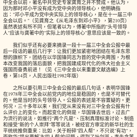
中全会以前，著名中共党史专家龚育之并不赞成。他认为，
因为那时邓小平没有成为党中央的领导核心，他明确指
出："邓小平成为党中央实际上的领导核心，是在十一届三中
全会以后。"（见龚育之《从毛泽东到邓小平》，第210页）
虽然表述有所不同，但笔者以为，傅著中所指的"头号领导
人"应该与龚著中的"实际上的领导核心"意思应该是一致的。
我们似乎还有必要来摘录一段十一届三中全会公报中最
后一段话的最后几行字：让我们更加紧密地团结在毛泽东思
想的旗帜下，团结在以华国锋同志为首的党中央周围，为根
本改变我国的落后面貌，把我国建成现代化的伟大社会主义
强国而奋勇前进！（见《三中全会以来重要文献选编》上
卷，第14页，人民出版社1982年版）
之所以要引用三中全会公报的最后几句话，表明华国锋
在1978年三中全会以前党内的地位是稳固的，也是不可替代
的。他是当时的头号领导人。公报的表述是不容置疑的。更
何况，三十多年以来，我们党从来没有对三中全会公报有什
么评价上的变化。而起变化的倒是，华国锋去世后，过去广
为流行的说法，如推行"两个凡是"、压制真理标准讨论、制造
和接受"新的个人崇拜"等等说法，被经官方审定的新华社的生
平统统推倒重来：比如，关于粉碎"四人帮"，不只说"有功"，
而称华"提出要解决'四人帮'的问题，得到了叶剑英、李先念等