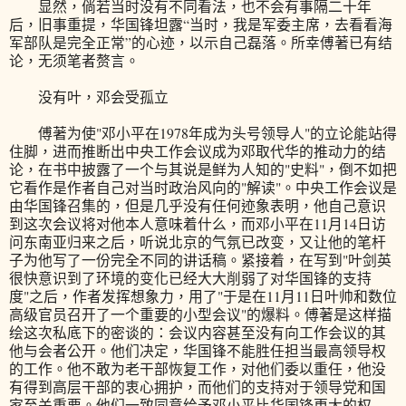
显然，倘若当时没有不同看法，也不会有事隔二十年
后，旧事重提，华国锋坦露“当时，我是军委主席，去看看海
军部队是完全正常”的心迹，以示自己磊落。所幸傅著已有结
论，无须笔者赘言。
没有叶，邓会受孤立
傅著为使"邓小平在1978年成为头号领导人"的立论能站得
住脚，进而推断出中央工作会议成为邓取代华的推动力的结
论，在书中披露了一个与其说是鲜为人知的"史料"，倒不如把
它看作是作者自己对当时政治风向的"解读"。中央工作会议是
由华国锋召集的，但是几乎没有任何迹象表明，他自己意识
到这次会议将对他本人意味着什么，而邓小平在11月14日访
问东南亚归来之后，听说北京的气氛已改变，又让他的笔杆
子为他写了一份完全不同的讲话稿。紧接着，在写到"叶剑英
很快意识到了环境的变化已经大大削弱了对华国锋的支持
度"之后，作者发挥想象力，用了"于是在11月11日叶帅和数位
高级官员召开了一个重要的小型会议"的爆料。傅著是这样描
绘这次私底下的密谈的：会议内容甚至没有向工作会议的其
他与会者公开。他们决定，华国锋不能胜任担当最高领导权
的工作。他不敢为老干部恢复工作，对他们委以重任，他没
有得到高层干部的衷心拥护，而他们的支持对于领导党和国
家至关重要。他们一致同意给予邓小平比华国锋更大的权