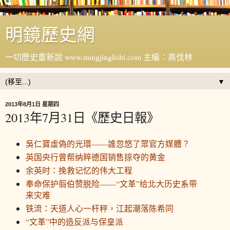
明鏡歷史網
一切歷史重新說 www.mingjinglishi.com 主編：高伐林
▼
2013年8月1日 星期四
2013年7月31日《歷史日報》
吳仁寶虛偽的光環——誰忽悠了眾官方媒體？
英国央行曾帮纳粹德国销售掠夺的黄金
余英时：挽救记忆的伟大工程
奉命保护翦伯赞脱险——“文革”给北大历史系带
来灾难
铁流：天道人心一杆秤，江起潮落陈希同
“文革”中的造反派与保皇派