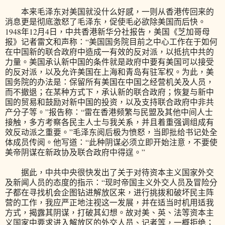
本来毛泽东对美国就没什么好感，一则从香港传回来的
消息更是彻底激怒了毛泽东，促使毛必欲除美国而后快。
1948年12月4日，中共香港新华分社报告，美国《芝加哥母
报》记者雷文和声称：“美国国务院目前之中心工作在于如何
在中国新的联合政府中造成一有效的反对派，以抵抗中共的
力量。美国承认新中国的条件就是政府中要有美国可以接受
的反对派，以及允许美国在上海和青岛有驻军权。为此，美
国务院的办法是：保留所有美国在中国之经营机关及人员，
而不撤退；在某种方式下，承认新的联合政府；恢复与新中
国的贸易和鼓励对新中国的投资，以及支持联合政府中非共
产分子等。”报告称：“雷在香港频繁与民盟及其他中间人士
接触，多方考察各民主人士与我关系，并且着重强调组成有
效反动派之重要。”毛泽东阅后极为愤怒，当即批给书记处全
体成员传阅。他写道：“此种阴谋必须立即开始注意，不要使
美帝阴谋在新政协及联合政府中得逞。”
据此，中共中央很快发出了关于对待资本主义国家外交
及新闻人员的态度的指示：“现时帝国主义外交人员及冒险分
子都在寻找机会企图钻进解放区来，进行挑拨和破坏民主阵
营的工作，我应严正地注视这一发展，并在适当时机用适我
方式，揭露其阴谋，打破其幻想。故对美、英、法等资本主
义国家中要求进入解放区的外交人员、记者等，一概拒绝；