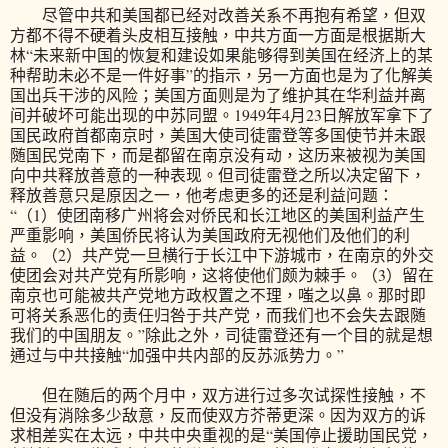
尽管中共和美国都已经对改善关系不再抱有希望，但双
方都不得不硬着头皮相互接触，中共方面一方面是根据斯大
林“未来新中国的恢复和建设如果能够得到美国在经济上的某
种帮助未必不是一件好事”的指示，另一方面也是为了化解美
国出兵干涉的风险；美国方面则是为了维护其在华利益并离
间并破坏可能出现的中苏同盟。1949年4月23日解放军拿下了
国民政府首都南京时，美国大使司徒雷登等多国使节并未跟
随国民党南下，而是都留在南京没有动，这历来被视为美国
向中共释放善意的一种表现。但司徒雷登之所以决定留下，
释放善意只是原因之一，他考虑更多的还是利益问题：
“（1）使团南移广州将会对侨民和长江地区的美国利益产生
严重影响，美国侨民将认为美国政府无视他们及他们的利
益。（2）共产党一旦横行于长江中下游城市，在南京的外交
使团会对共产党有所影响，这将使他们颇为棘手。（3）留在
南京也可能被共产党地方政权置之不理，嗤之以鼻。那时即
可将关系恶化的责任归咎于共产党，而我们也不会失去跟随
我们的中国朋友。”除此之外，司徒雷登还有一个目的就是想
通过与中共接触“加强中共内部的反苏派势力。”
但在随后的两个月中，双方进行过多次试探性接触，不
但没有消除多少敌意，反而使双方芥蒂更深。因为双方的诉
求相差实在太远，中共中央重视的是“美国停止援助国民党，