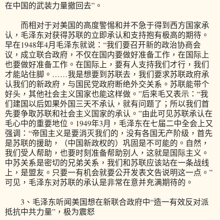
在中国的武装力量撤回去”。
而相对于对美国的高度警惕和并不急于得到西方国家承
认，毛泽东对获得苏联的立即承认和支持抱有极高的期待。
早在1948年4月毛泽东就说：“我们要召开新的政治协商会
议，成立联合政府，不仅在国内要做好准备工作，在国际上
也要做好准备工作。在国际上，要有人支持我们才行，我们
才能站住脚。……我是想要到苏联去，我们要求苏联政府承
认我们的新政府，与国民党政府断绝外交关系。苏联能带个
好头，其他社会主义国家也能这样做。”后来毛又表示：“我
们建国以后如果外国三天不承认，就有问题了；所以我们首
先要争取苏联和社会主义国家的承认。”由此可见苏联承认在
毛心中的重要地位。1949年3月，毛泽东在七届二中全会上又
强调：“帝国主义是要消灭我们的，没有各国无产阶级，首先
是苏联的援助，（中国新政权的）巩固是不可能的。自然，
我们受人帮助，也要时刻准备帮助别人，这就是国际主义。
中苏关系是密切的兄弟关系，我们和苏联应该站在一条战线
上，是盟友。只要一有机会就要公开发表文告说明这一点。”
可见，毛泽东对苏联的承认是非常在意并充满期待的。
3、毛泽东听闻美国想在新联合政府中“造一有效反对派
抵抗中共力量”，极为震怒