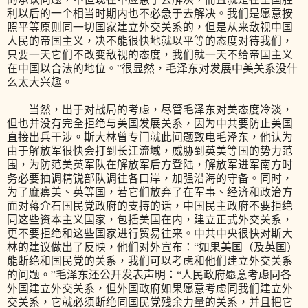
利以后的一个相当时期内也不必急于去解决。我们是愿意按
照平等原则同一切国家建立外交关系的，但是从来敌视中国
人民的帝国主义，决不能很快地就以平等的态度对待我们，
只要一天它们不改变敌视的态度，我们就一天不给帝国主义
在中国以合法的地位。”很显然，毛泽东对发展中美关系没什
么太大兴趣。
当然，出于对战局的考虑，尽管毛泽东对美态度冷淡，
但也并没有完全拒绝与美国发展关系，因为中共要防止美国
直接出兵干涉。斯大林曾专门就此问题致电毛泽东，他认为
由于解放军很快会打到长江流域，威胁到英美等国的势力范
围，为防范美英军队在解放军后方登陆，解放军进军南方时
务必要抽调精锐部队调往各口岸，加强沿海的守备。同时，
为了麻痹美、英等国，若它们放弃了在军事、经济和政治方
面对蒋介石国民党政府的支持的话，中国民主政府不要拒绝
同这些资本主义国家，包括美国在内，建立正式外交关系，
更不要拒绝和这些国家进行贸易往来。中共中央很快对斯大
林的建议做出了反映，他们对外宣布：“如果美国（及英国）
能断绝和国民党的关系，我们可以考虑和他们建立外交关系
的问题。”毛泽东还公开发表声明：“人民政府愿意考虑同各
外国建立外交关系，但外国政府如果愿意考虑同我们建立外
交关系，它就必须断绝同国民党残余力量的关系，并且把它