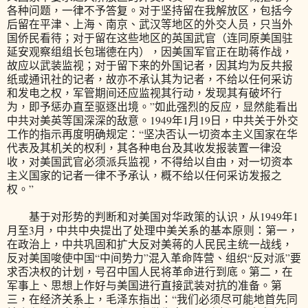
各种问题，一律不予答复。对于坚持留在我解放区，包括今
后留在平津、上海、南京、武汉等地区的外交人员，只当外
国侨民看待；对于留在这些地区的英国武官（连同原美国驻
延安观察组组长包瑞德在内），因美国军官正在助蒋作战，
故应以武装监视；对于留下来的外国记者，因其均为反共报
纸或通讯社的记者，故亦不承认其为记者，不给以任何采访
和发电之权，军管期间还应监视其行动，发现其有破坏行
为，即予惩办直至驱逐出境。”如此强烈的反应，显然能看出
中共对美英等国深深的敌意。1949年1月19日，中共关于外交
工作的指示再度明确规定：“坚决否认一切资本主义国家在华
代表及其机关的权利，其各种电台及其收发报装置一律没
收，对美国武官必须派兵监视，不得给以自由，对一切资本
主义国家的记者一律不予承认，概不给以任何采访发报之
权。”
基于对形势的判断和对美国对华政策的认识，从1949年1
月至3月，中共中央提出了处理中美关系的基本原则：第一，
在政治上，中共巩固和扩大反对美蒋的人民民主统一战线，
反对美国唆使中国“中间势力”混入革命阵营、组织“反对派”要
求否决权的计划，号召中国人民将革命进行到底。第二，在
军事上、思想上作好与美国进行直接武装对抗的准备。第
三，在经济关系上，毛泽东指出：“我们必须尽可能地首先同