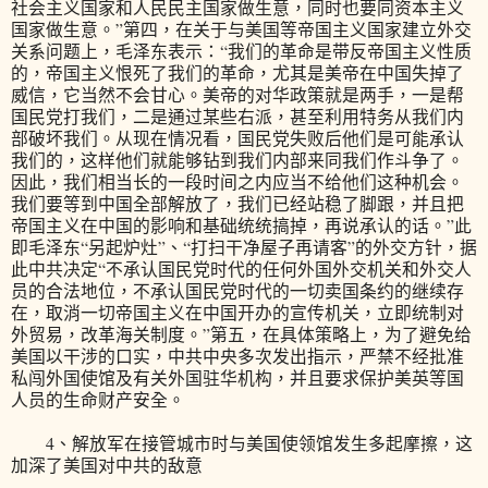
社会主义国家和人民民主国家做生意，同时也要同资本主义
国家做生意。”第四，在关于与美国等帝国主义国家建立外交
关系问题上，毛泽东表示：“我们的革命是带反帝国主义性质
的，帝国主义恨死了我们的革命，尤其是美帝在中国失掉了
威信，它当然不会甘心。美帝的对华政策就是两手，一是帮
国民党打我们，二是通过某些右派，甚至利用特务从我们内
部破坏我们。从现在情况看，国民党失败后他们是可能承认
我们的，这样他们就能够钻到我们内部来同我们作斗争了。
因此，我们相当长的一段时间之内应当不给他们这种机会。
我们要等到中国全部解放了，我们已经站稳了脚跟，并且把
帝国主义在中国的影响和基础统统搞掉，再说承认的话。”此
即毛泽东“另起炉灶”、“打扫干净屋子再请客”的外交方针，据
此中共决定“不承认国民党时代的任何外国外交机关和外交人
员的合法地位，不承认国民党时代的一切卖国条约的继续存
在，取消一切帝国主义在中国开办的宣传机关，立即统制对
外贸易，改革海关制度。”第五，在具体策略上，为了避免给
美国以干涉的口实，中共中央多次发出指示，严禁不经批准
私闯外国使馆及有关外国驻华机构，并且要求保护美英等国
人员的生命财产安全。
4、解放军在接管城市时与美国使领馆发生多起摩擦，这
加深了美国对中共的敌意