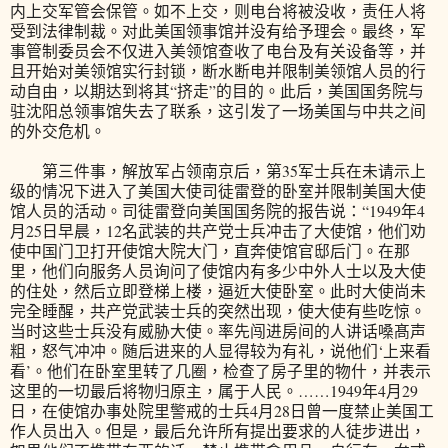
内上交军管会保管。如不上交，则电台将被没收，责任人将
受到法律制裁。对此美国领事馆并没有给予理会。最终，军
事管制委员会不仅进入美领馆查收了电台及有关设备等，并
且开始对美领馆实行封锁，断水断电并限制美领馆人员的行
动自由，以期达到将其“挤走”的目的。此后，美国国务院与
驻沈阳总领事馆失去了联系，这引发了一场美国与中共之间
的外交危机。
第三件事，解放军占领南京后，第35军士兵在未请示上
级的情况下进入了美国大使司徒雷登的卧室并限制美国大使
馆人员的活动。司徒雷登向美国国务院的报告说：“1949年4
月25日早晨，12名武装的共产党士兵冲击了大使馆，他们劝
使中国门卫打开使馆大院大门，直奔使馆官邸后门。在那
里，他们向服务人员询问了使馆内有多少中外人士以及大使
的住处，然后立即登梯上楼，逼近大使卧室。此时大使尚未
完全睡醒，共产党武装士兵的突然出现，使大使有些吃惊。
当时这些士兵没有威胁大使。率先闯进房间的人讲话嗓髙声
粗，怒气冲冲。随后进来的人显得较为有礼，说他们‘上来看
看’。他们在卧室里转了几圈，检查了房子里的物什，并表示
这里的一切最后将物归原主，属于人民。……1949年4月29
日，在使馆办事处院里警戒的士兵4月28日曾一度禁止美国工
作人员出入。但是，最后允许所有提出要求的人徒步进出，