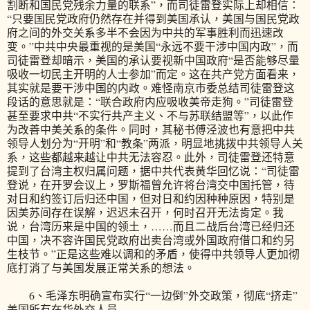
割断和国民党残余力量的联系”，而司徒雷登实际上却相信：
“只要国民党政府仍然存在并得到美国承认，美国与国民党政
府之间的外交关系多半不会因为中共的军事胜利而迅速改
变。”中共中央最重视的是美国“永远不要干涉中国内政”，而
司徒雷登却暗示，美国的承认要视新中国政府“是否能够尽量
吸收一切民主开明的人士参加”而定。这在共产党方面看来，
其实就是要干涉中国的内政。难怪南京市委总结司徒雷登这
段话的意思就是：“联合政府内应吸收美帝走狗。”司徒雷登
甚至要求中共“不实行共产主义、不与苏联结盟等”，以此作
为改善中美关系的条件。同时，其秘书傅泾波也有意把中共
领导人划分为“开明”和“教条”两派，明显地挑拨中共领导人关
系，这些都越来越让中共无法容忍。此外，司徒雷登还特意
提到了台湾主权归属问题，据中共代表黄华回忆说：“司徒雷
登说，在开罗会议上，罗斯福曾允许将台湾交中国托管，待
对日和约签订后归还中国，但对日和约因种种原因，特别是
因美苏间存在误解，迟迟未召开，何时召开无法肯定。我
说，台湾历来是中国的领土，……而且二战后台湾已经归还
中国，决不容许国民党政府出卖台湾或外国政府借口和约另
生枝节。”正是这些难以调和的矛盾，使得中共领导人更加彻
底打消了与美国发展正常关系的想法。
6、毛泽东明确宣布实行“一边倒”外交政策，彻底“挤走”
美国所有在华外交人员