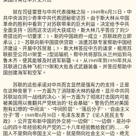
就在司徒雷登与中共代表接触之际，1949年6月21日，中
共中央派刘少奇率中共代表团秘密访苏。由于斯大林从中国
革命的胜利中看到了对苏联带来的巨大利益，决定给予中共
全面支持，因而这次访问大获成功，斯大林几乎答应了刘少
奇提出的一切要求：1、新的中国政府一成立，苏联政府立即
承认；2、苏联向新中国提供贷款、派遣苏联专家帮助中国经
济建设、开展中苏贸易；3、斯大林答应中方的请求，租用苏
联航空公司45架里－2型运输机，帮中共将部队从兰州运到乌
鲁木齐，使其能够及时进军新疆。4、从1949年到1950年共从
苏联进口各种飞机775架和大批各式武器装备，并答应帮助中
国创建海军和空军。
苏联的这些承诺对中共而言显然是强有力的支持，正是
在这种背景下，一方面为了消除斯大林的疑虑，显示中共同
苏联站在同一战线的决心，另一方面为了彻底打击国内可能
被美国用以推翻共产党统治的“社会基础”，警告仍然对美国
抱有幻想的“中间派”、“中间阶层”、“落后分子”、“自由主义
分子”等，1949年6月30日，毛泽东发表了《论人民民主专
政》，公开宣布新中国的外交将“一边倒”：“一边倒，是孙中
山的四十年经验和共产党的二十八年经验教给我们的……中
国人不是倒向帝国主义一边，就是倒向社会主义一边，绝无