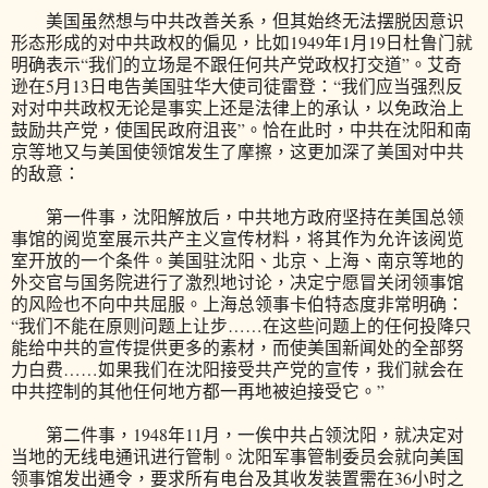
美国虽然想与中共改善关系，但其始终无法摆脱因意识
形态形成的对中共政权的偏见，比如1949年1月19日杜鲁门就
明确表示“我们的立场是不跟任何共产党政权打交道”。艾奇
逊在5月13日电告美国驻华大使司徒雷登：“我们应当强烈反
对对中共政权无论是事实上还是法律上的承认，以免政治上
鼓励共产党，使国民政府沮丧”。恰在此时，中共在沈阳和南
京等地又与美国使领馆发生了摩擦，这更加深了美国对中共
的敌意：
第一件事，沈阳解放后，中共地方政府坚持在美国总领
事馆的阅览室展示共产主义宣传材料，将其作为允许该阅览
室开放的一个条件。美国驻沈阳、北京、上海、南京等地的
外交官与国务院进行了激烈地讨论，决定宁愿冒关闭领事馆
的风险也不向中共屈服。上海总领事卡伯特态度非常明确：
“我们不能在原则问题上让步……在这些问题上的任何投降只
能给中共的宣传提供更多的素材，而使美国新闻处的全部努
力白费……如果我们在沈阳接受共产党的宣传，我们就会在
中共控制的其他任何地方都一再地被迫接受它。”
第二件事，1948年11月，一俟中共占领沈阳，就决定对
当地的无线电通讯进行管制。沈阳军事管制委员会就向美国
领事馆发出通令，要求所有电台及其收发装置需在36小时之