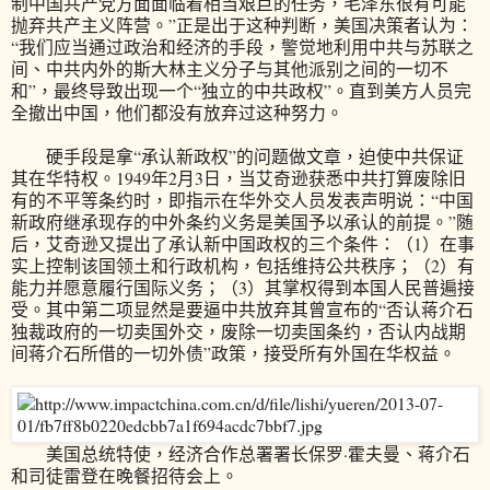
制中国共产党方面面临着相当艰巨的任务，毛泽东很有可能
抛弃共产主义阵营。”正是出于这种判断，美国决策者认为：
“我们应当通过政治和经济的手段，警觉地利用中共与苏联之
间、中共内外的斯大林主义分子与其他派别之间的一切不
和”，最终导致出现一个“独立的中共政权”。直到美方人员完
全撤出中国，他们都没有放弃过这种努力。
硬手段是拿“承认新政权”的问题做文章，迫使中共保证
其在华特权。1949年2月3日，当艾奇逊获悉中共打算废除旧
有的不平等条约时，即指示在华外交人员发表声明说：“中国
新政府继承现存的中外条约义务是美国予以承认的前提。”随
后，艾奇逊又提出了承认新中国政权的三个条件：（1）在事
实上控制该国领土和行政机构，包括维持公共秩序；（2）有
能力并愿意履行国际义务；（3）其掌权得到本国人民普遍接
受。其中第二项显然是要逼中共放弃其曾宣布的“否认蒋介石
独裁政府的一切卖国外交，废除一切卖国条约，否认内战期
间蒋介石所借的一切外债”政策，接受所有外国在华权益。
美国总统特使，经济合作总署署长保罗·霍夫曼、蒋介石
和司徒雷登在晚餐招待会上。