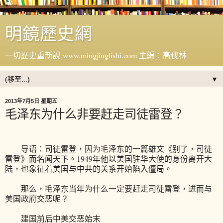
明鏡歷史網
一切歷史重新說 www.mingjinglishi.com 主編：高伐林
▼
2013年7月5日 星期五
毛泽东为什么非要赶走司徒雷登？
导语：司徒雷登，因为毛泽东的一篇雄文《别了，司徒
雷登》而名闻天下。1949年他以美国驻华大使的身份离开大
陆，也象征着美国与中共的关系开始陷入僵局。
那么，毛泽东当年为什么一定要赶走司徒雷登，进而与
美国政府交恶呢？
建国前后中美交恶始末