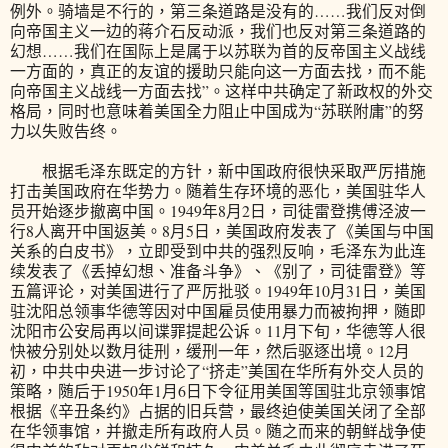
例外。骑墙是不行的，第三条道路是没有的……我们反对倒
向帝国主义一边的蒋介石反动派，我们也反对第三条道路的
幻想……我们在国际上是属于以苏联为首的反帝国主义战线
一方面的，真正的友谊的援助只能向这一方面去找，而不能
向帝国主义战线一方面去找”。这样中共确定了新政权的外交
格局，同时也意味着美国全力阻止中国成为“苏联附庸”的努
力以失败告终。
根据毛泽东既定的方针，新中国政府很快采取严厉措施
打击美国政府在华势力。随着生存环境的恶化，美国驻华人
员开始逐步撤离中国。1949年8月2日，司徒雷登携傅泾波一
行8人离开中国返美。8月5日，美国政府发表了《美国与中国
关系的白皮书》，立即受到中共的强烈反响，毛泽东为此连
续发表了《丢掉幻想、准备斗争》、《别了，司徒雷登》等
五篇评论，对美国进行了严厉批驳。1949年10月31日，美国
驻沈阳总领事华德等因对中国雇员使用暴力而被拘押，随即
沈阳市公安局再以间谍罪提起公诉。11月下旬，华德等人很
快被分别处以数月徒刑，缓刑一年，然后驱逐出境。12月
初，中共中央进一步讨论了“挤走”美国在华所有外交人员的
策略，随后于1950年1月6日下令征用美国等国驻北京领事馆
根据《辛丑条约》占据的旧兵营，最终迫使美国关闭了全部
在华领事馆，并撤走所有政府人员。随之而来的朝鲜战争使