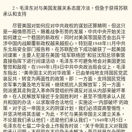
2、毛泽东对与美国发展关系态度冷淡，但急于获得苏联
承认和支持
尽管美国对如何应对中共政权的谋划还算精明，但这只
是一厢情愿而已。随着战争形势的发展，中共中央开始关注
如何建立一个稳固的新政权，同时对美英等国是否会出兵干
涉中国内战颠覆新政权越来越担心。特别是1948年11月中共
东北局安全部门报告称，在苏联配合下成功破获了一起美国
间谍案，主要人犯是在美国“陆军联络团”和驻沈阳总领事馆
直接指挥下进行间谍活动，毛泽东不可避免地会对美国更加
警觉和敌视。在1949年1月8日中共中央政治局会议上，毛泽
东指出：“美帝国主义的对华政策，已由单纯地支持国民党武
装反共，转变为两面性的政策。即：一方面，支持国民党残
余军事力量及地方军阀，继续抵抗人民解放军；另一方面，
则派遣其走狗混入革命阵营组织所谓反对派从内部来破坏革
命。在人民解放军接近于全国胜利时，甚至不惜用承认人民
共和国的办法，以求取得合法地位，实施这一‘内部破坏’的政
策。对于这一帝国主义的阴谋计划，我们必须提高警惕性，
并坚决地将其击破。为此，不忙与美英帝国主义建立关系，
不论是我们承认他们，还是他们承认我们。”1949年3月5日，
毛泽东在七届二中全会上作报告时说：“关于帝国主义对我国
的承认问题，不但现在不应急于去解决，而且就是在全国胜