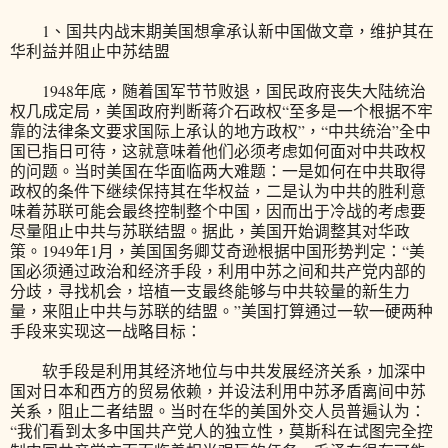
1、国共内战末期美国想拿承认新中国做文章，维护其在
华利益并阻止中苏结盟
1948年底，随着国军节节败退，国民政府丧失大陆统治
权几成定局，美国政府判断蒋介石政权“至多是一个根据不牢
靠的法律条文要求国际上承认的地方政权”，“中共统治”全中
国已指日可待，这就意味着他们必须考虑如何面对中共政权
的问题。当时美国在华面临两大难题：一是如何在中共取得
政权的条件下继续保持其在华权益，二是认为中共的胜利意
味着苏联可能会最终控制整个中国，因而出于冷战的考虑要
尽量阻止中共与苏联结盟。据此，美国开始调整其对华政
策。1949年1月，美国国务卿艾奇逊根据中国形势判定：“美
国必须通过政治和经济手段，利用中苏之间和共产党内部的
分歧，寻找机会，培植一支最终能够与中共较量的新生力
量，来阻止中共与苏联的结盟。”美国打算通过一软一硬两种
手段来实现这一战略目标：
软手段是利用其经济地位与中共发展经济关系，加深中
国对日本和西方的贸易依赖，并设法利用中苏矛盾离间中苏
关系，阻止二者结盟。当时在华的美国外交人员普遍认为：
“我们看到太多中国共产党人的独立性，莫斯科在试图完全控