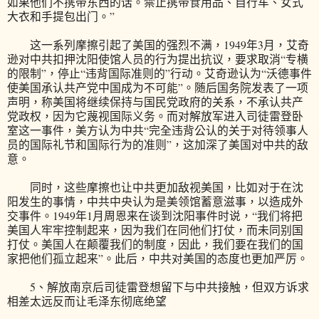
如果他们不携带东西的话。禁止携带食用品、自行车、女式
大衣和手提包出门。”
这一系列摩擦引起了美国的强烈不满，1949年3月，艾奇
逊对中共扣押沈阳使馆人员的行为提出抗议，要求取消“专横
的限制”，停止“违背国际准则的”行动。艾奇逊认为“沃德事件
使美国承认共产党中国成为不可能”。随后国务院发表了一项
声明，称美国将继续保持与国民党政府的关系，不承认共产
党政权，因为它蔑视国际义务。而对解放军进入司徒雷登卧
室这一事件，美方认为中共“完全违背公认的关于对待领事人
员的国际礼节和国际行为的准则”，这加深了美国对中共的敌
意。
同时，这些摩擦也让中共更加敌视美国，比如对于在沈
阳发生的事情，中共中央认为是美领馆蓄意滋事，以造成外
交事件。1949年1月周恩来在谈到沈阳事件时说，“我们将把
美国人牢牢控制起来，因为我们在同他们打仗，而未同别国
打仗。美国人在颠覆我们的制度，因此，我们要在我们的国
家把他们孤立起来”。此后，中共对美国的态度也更加严厉。
5、解放南京后司徒雷登想留下与中共接触，但双方诉求
相差太远反而让毛泽东彻底绝望