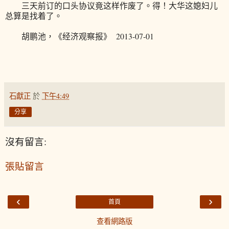
三天前订的口头协议竟这样作废了。得！大华这媳妇儿
总算是找着了。
胡鹏池，《经济观察报》 2013-07-01
石獻正
於
下午4:49
分享
沒有留言:
張貼留言
‹
›
首頁
查看網路版