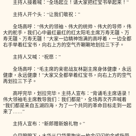
主持人接着喊：“全场起立！请大家把红宝书举起来！”
主持人开个头：“让我们敬祝：”
全场高呼：“伟大的领袖、伟大的统帅、伟大的导师，伟
大的舵手，我们心中最红最红的红太阳毛主席万寿无疆、万
寿无疆、万寿无疆！”大家一边精神饱满的高呼着，一边全都
右手举着红宝书，向右上方的空气齐唰唰地划拉三下子。
主持人又喊：“祝愿：”
全场高呼：“毛主席的亲密战友林副主席身体健康，永远
健康，永远健康！”大家又全都举着红宝书，向右上方的空气
再划拉三下子。
高呼完毕，划拉完毕。主持人宣布：“背诵毛主席语录！
伟大领袖毛主席教导我们：我们都是”，全场再次齐声喊着
“我们都是来自五湖四海，为了一个共同的革命目标走到一起
来了……”
主持人宣布：“新郎赠新娘礼物。”
众目睽睽下，大华从口袋里掏出一枚金闪闪的金戒指带