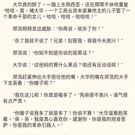
大华真的醉了，一路上东倒西歪，还在喋喋不休地重复
“哈哈，我，褚大华，一个工商业资本家兼地主的儿子娶了一
个革命干部的女儿。哈哈，哈哈，哈哈哈！”
郑浩频频发出威胁：“你再说，就杀了你！”
“杀了我就不说了？兄弟！别管我，哥我今天高兴！”
郑浩说：“你知不知道你说的是黑话？”
大华说：“这他妈的算什么黑话？咱还有反动话呢！”
郑浩赶紧伸出大手捂住他的嘴，大华的嘴在郑浩的大手
下支吾着：“你嫂子呢？”
“我在这儿呢！你真是喝多了。”芮英很不高兴，语气很
有点严肃。
“你嫂子说我多了就是多了！你说不算！”大华涎着脸笑
着。“英，英，我是真心喜欢你，感谢你，你是我的观音菩
萨，你是我的革命引路人。”