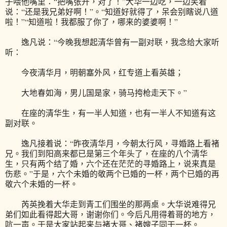
子喂他嘴里：“把嘴张开，对了！”大华一边吃，一边笑着
说：“还是我兄弟好啊！”。“知道好就得了，呆会别瞎说八道
啦！”“知道啦！我都服了你了，哪来的婆婆啊！”
逸凡说：“今晚我想起清华曾有一副对联，我念给大家听
听：
今夜清华月，明朝塞外风，红专道上看英雄；
大地春如海，男儿国是家，骑马挎枪走天下。”
在座的清华生，有一半人知道，也有一半人不知道有这
副对联。
逸凡接着说：“昨夜清华月，今朝太行风，寻婚路上看褚
兄。我们到阳高来都已是第三个年头了，在座的八个清华
生，只有两个结了婚，六个还在茫茫的寻婚路上，说来真是
伤悲。”于是，六个未婚的敬两个已婚的一杯，两个已婚的再
敬六个未婚的一杯。
芮英挽着大华走到青工们围坐的那两桌。大华说难得兄
弟们如此看得起大哥，谢谢你们。今后凡用得着哥的地方，
吭一声。于是大家站起来与褚大哥、褚嫂子同干一杯。