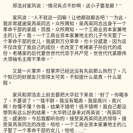
郑浩对家风说：“情况有点不妙啊，这小子要发颠！”
家风说：“人不就这一回嘛！让他颠就颠去吧！”“为此，
我非常感谢吴芮英同志。众所周知，吴芮英同志出身于一个
革命干部的家庭，而我，众所周知，一个工商业资本家兼地
主的儿子。我，一个工商业资本家兼地主的儿子今天娶了一
个革命干部的女儿，我感到万分荣幸，也十分感激，因为这
不仅改变了我自己的成份，也改变了老褚家子孙后代的成
份。老褚家的后代要世世代代忠于共产党，世世代代紧跟伟
大领袖毛主席干革命。”
又是一片掌声，但掌声已经远没有先前那么热烈了。几
个知已的好朋友只觉得太可笑，不知道什么是真，什么是
假。
家风和郑浩走上前去要把大华拉下来说：“好了，你喝多
了，不要说了。”“我不醉，我没有喝高，我是高兴，高兴
啊！你懂不懂？你看，结果不错吧！很不错啊！我自己都没
想到有这么好的结果。”大华转过身来对芮英说：“芮英同
志，感谢你，今后我都听你的。接受吴芮英同志的领导，接
受吴芮英同志的改造。哈哈，一个工商业资本家兼地主的儿
子娶了一个革命干部的女儿，哈哈……”