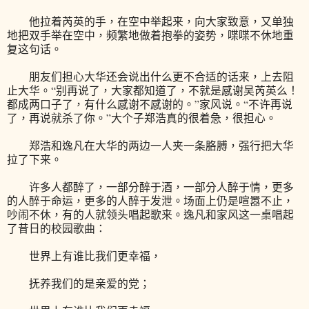
他拉着芮英的手，在空中举起来，向大家致意，又单独
地把双手举在空中，频繁地做着抱拳的姿势，喋喋不休地重
复这句话。
朋友们担心大华还会说出什么更不合适的话来，上去阻
止大华。“别再说了，大家都知道了，不就是感谢吴芮英么！
都成两口子了，有什么感谢不感谢的。”家风说。“不许再说
了，再说就杀了你。”大个子郑浩真的很着急，很担心。
郑浩和逸凡在大华的两边一人夹一条胳膊，强行把大华
拉了下来。
许多人都醉了，一部分醉于酒，一部分人醉于情，更多
的人醉于命运，更多的人醉于发泄。场面上仍是喧嚣不止，
吵闹不休，有的人就领头唱起歌来。逸凡和家风这一桌唱起
了昔日的校园歌曲：
世界上有谁比我们更幸福，
抚养我们的是亲爱的党；