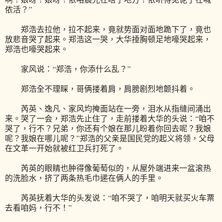
侬活？”
郑浩去拉他，拉不起来，竟就势面对面地跪下了，竟也
放悲音哭了起来。郑浩这一哭，大华捶胸顿足地嚎哭起来，
郑浩也嚎哭起来。
家风说：“郑浩，你添什么乱？”
郑浩全不理睬，哥俩搂着肩，肩膀剧烈地颤抖着。
芮英、逸凡、家风均掩面站在一旁，泪水从指缝间涌出
来。哭了一会，郑浩先止住了，走前搂着大华的头说：“咱不
哭了，行不？兄弟，你还有个娘在那儿盼着你回去呢？我娘
呢？我娘在哪儿呢？”郑浩的父亲是国民党的起义将领，父母
在文革一开始就被红卫兵打死了。
芮英的眼睛也肿得像葡萄似的，从屋外端进来一盆滚热
的洗脸水，挤了两条热毛巾递在俩人的手里。
芮英抚着大华的头发说：“咱不哭了，咱明天就买火车票
去看咱妈，行不！”