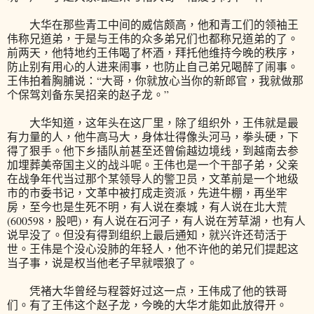
大华在那些青工中间的威信颇高，他和青工们的领袖王
伟称兄道弟，于是与王伟的众多弟兄们也都称兄道弟的了。
前两天，他特地约王伟喝了杯酒，拜托他维持今晚的秩序，
防止别有用心的人进来闹事，也防止自己弟兄喝醉了闹事。
王伟拍着胸脯说：“大哥，你就放心当你的新郎官，我就做那
个保驾刘备东吴招亲的赵子龙。”
大华知道，这年头在这厂里，除了组织外，王伟就是最
有力量的人，他牛高马大，身体壮得像头河马，拳头硬，下
得了狠手。他下乡插队前甚至还曾偷越边境线，到越南去参
加埋葬美帝国主义的战斗呢。王伟也是一个干部子弟，父亲
在战争年代当过那个某领导人的警卫员，文革前是一个地级
市的市委书记，文革中被打成走资派，先进牛棚，再坐牢
房，至今也是生死不明，有人说在秦城，有人说在北大荒
(600598，股吧)，有人说在石河子，有人说在芳草湖，也有人
说早没了。但没有得到组织上最后通知，就兴许还苟活于
世。王伟是个没心没肺的年轻人，他不许他的弟兄们提起这
当子事，说是权当他老子早就喂狼了。
凭褚大华曾经与程蓉好过这一点，王伟成了他的铁哥
们。有了王伟这个赵子龙，今晚的大华才能如此放得开。