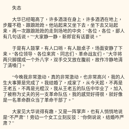
失态
大华已经喝高了，许多酒泼在身上，许多酒洒在地上，
步履不稳、踉踉跄跄。他站起来又坐下去，坐下去又站起
来，再一次踉踉跄跄的走到场地的中央：“各位，各位，鄙人
有几句话说。”“大家静一静，新郎官有话要说。”
于是有人鼓掌，有人口哨，有人敲桌子，场面安静了下
来。“各位领导、各位来宾、同志们、革命战友们，”大华将
两只脚摆成一个外八字，双手交叉放在腹前，故作冷静地清
了清嗓门。
“今晚我非常激动，真的非常激动，也非常高兴，我的人
生大事算是完成了。我结婚了，成家了，从今天起，不再是
王老五，不再是光棍汉，我从王老五的队伍中毕业了，加入
了被称为丈夫的另一支革命队伍，我的感觉好得很，就好像
是一名革命群众当了革命干部了。”
大家见大华说得有趣，又是一阵掌声，也有人悄悄地说
是“不严肃”！旁边一个女工立刻反驳：“你倒说说，结婚咋严
肃？”