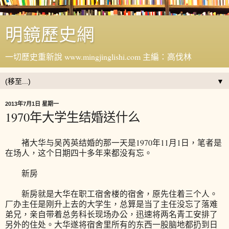
明鏡歷史網
一切歷史重新說 www.mingjinglishi.com 主編：高伐林
▼
2013年7月1日 星期一
1970年大学生结婚送什么
褚大华与吴芮英结婚的那一天是1970年11月1日，笔者是
在场人，这个日期四十多年来都没有忘。
新房
新房就是大华在职工宿舍楼的宿舍，原先住着三个人。
厂办主任是刚升上去的大学生，总算是当了主任没忘了落难
弟兄，亲自带着总务科长现场办公，迅速将两名青工安排了
另外的住处。大华遂将宿舍里所有的东西一股脑地都扔到日