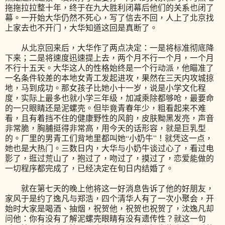
拖拖拉拉整十年，终于在九大胜利闭幕后他们的关系也闭了
幕。一开始大华仍然不死心，写了信去不回，人上了北京找
上家去也不开门，大华知道这回是真断了。
从北京回来后，大华作了两点决定：一是将标准彻底降
下来；二是将速度迅速提上去，两个月不行一个月，一个月
不行十五天。大华这人的性格始终是一个行动派，他瞄准了
一名条件较差的本地女青工发起进攻，果然在三天内攻城掠
地，马到成功。那女孩子比她小十一岁，说是小学文化程
度，实际上最多也就小学三年级，加减乘除都够呛，最要命
的一只眼睛还是泥螺壳。但毕竟青春年少，粗看起来不难
看，且有着挡不住的健康野性的风韵，皮肤黝黑发亮，声音
非常脆，胸脯挺得非常高，用今天的话形容，就是巨乳型
的。厂里的男青工们背地里都叫她“小奶牛”！就凭这一点，
她也是大热门。三数日内，大华与小奶牛谈过心了，看过电
影了，逛过荒山了，抱过了，吻过了，摸过了，恋爱能做的
一切程序都完成了，已经决定在旬日内结婚了。
就在第七天的晚上他将这一好消息告诉了他的好朋友，
家风于是约了逸凡与郑浩，四个清华人有了一次小聚会，开
始时大家是喝酒、抽烟，祝贺他，祝贺也祝贺了，沈逸凡却
问他：你有没有了解泥螺壳眼睛有没有遗传性？就这一句