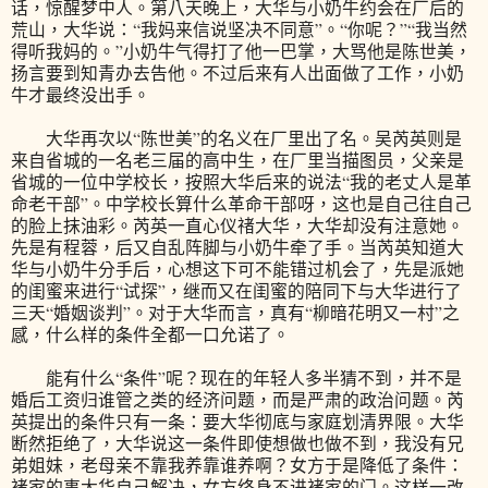
话，惊醒梦中人。第八天晚上，大华与小奶牛约会在厂后的
荒山，大华说：“我妈来信说坚决不同意”。“你呢？”“我当然
得听我妈的。”小奶牛气得打了他一巴掌，大骂他是陈世美，
扬言要到知青办去告他。不过后来有人出面做了工作，小奶
牛才最终没出手。
大华再次以“陈世美”的名义在厂里出了名。吴芮英则是
来自省城的一名老三届的高中生，在厂里当描图员，父亲是
省城的一位中学校长，按照大华后来的说法“我的老丈人是革
命老干部”。中学校长算什么革命干部呀，这也是自己往自己
的脸上抹油彩。芮英一直心仪禇大华，大华却没有注意她。
先是有程蓉，后又自乱阵脚与小奶牛牵了手。当芮英知道大
华与小奶牛分手后，心想这下可不能错过机会了，先是派她
的闺蜜来进行“试探”，继而又在闺蜜的陪同下与大华进行了
三天“婚姻谈判”。对于大华而言，真有“柳暗花明又一村”之
感，什么样的条件全都一口允诺了。
能有什么“条件”呢？现在的年轻人多半猜不到，并不是
婚后工资归谁管之类的经济问题，而是严肃的政治问题。芮
英提出的条件只有一条：要大华彻底与家庭划清界限。大华
断然拒绝了，大华说这一条件即使想做也做不到，我没有兄
弟姐妹，老母亲不靠我养靠谁养啊？女方于是降低了条件：
褚家的事大华自己解决，女方终身不进褚家的门。这样一改