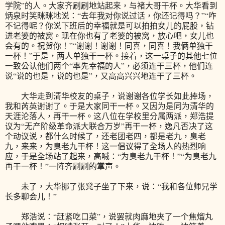
学院”的人。大家齐刷刷地站起来，与褚大哥干杯。大华看到
炳泉时笑眯眯地说：“去年我对你说过话，你还记得吗？”“咋
不记得呢？你说下班后的幸福就是可以拍拍女儿的屁股，钻
进老婆的被窝。现在你也有了老婆的被窝，放心吧，女儿也
会有的。祝贺你！”“谢谢！谢谢！同喜，同喜！我俩单独干
一杯！”于是，两人单独干一杯。接着，这一桌子的其他七位
一致公认他们两个“率先幸福的人”，必须连干三杯，他们连
说“说的也是，说的也是”，又高高兴兴地连干了三杯。
大华走到清华校友的桌子，说谢谢各位学长如此捧场，
我和芮英谢谢了。于是大家同干一杯。又因为是同为清华的
天涯沦落人，再干一杯。这八位在学校里分属两派，郑浩提
议为“无产阶级革命派大联合万岁”再干一杯，逸凡否决了这
个动议说，都什么时候了，还老团老四，都是老九，臭老
九，来来，为臭老九干杯！这一倡议得了全场人的热烈响
应，于是全场站了起来，高喊：“为臭老九干杯！”“为臭老九
再干一杯！”一阵齐刷刷的掌声。
未了，大华挪了张凳子坐了下来，说：“我和各位师兄学
长多聊会儿！”
郑浩说：“赶紧吃口菜”，说罢就肉麻地夹了一个焦熘丸