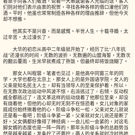
着桌子向客人们敬酒，说着一大串感谢客人光临的话，客人
们则对他们表示由衷的祝贺，寻找各种各样的借口灌他们的
酒。平时，他虽也常常制造各种各样的理由推辞，但他今天
却不想推。
他其实不是兴奋，而是感慨。半世人生，十载寻婚，太
过辛苦，太过漫长了。
大华的初恋从高中二年级就开始了，经历了比“八年抗
战”还漫长的时间，无数的波折，无数遍的山盟海誓，无数次
的翻云覆雨，生米早就煮成了熟饭，但最终却将饭烧糊了。
那女人叫程蓉，笔者也见过，是他高中同窗三年的同
学，大学也都在北京上，那女人上的是外国语学院。女人的
父亲是知名民主人士，却有当领导人的至亲保护着，所以，
在无数次政治运动中风波不惊，右派逃过了，右倾、反动权
威全都逃过了，连文革这样的运动烧着了他那位至亲，却没
有烧着他，但他的心却无时无刻不在惊恐着。女儿对象的家
庭成份始终揪着他的心，阶级斗争松一松，父亲对女儿就说
还是看一看吧；阶级斗争紧一紧，父亲就对女儿说还是断了
好。父女俩都好像得了神经病，一会儿松一会紧的，对这毛
脚女婿的态度也是一阵一阵的。那年头阶级斗争的总趋势当
然是越来越紧，发条拧了还要拧。两人的关系就时冷时热地