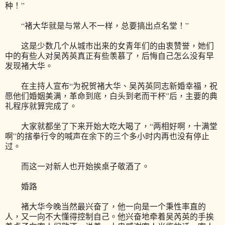
种！”
“褚大华就是与常人不一样，总要搞出点名堂！”
这是少数几个从城市出来的女青年们的由衷赞誉，她们
中的有些人对吴芮英真正有些羡慕了，后悔自己怎么没有早
发现褚大华。
在主持人宣布“为祝贺褚大华、吴芮英同志新婚幸福，祝
愿他们婚姻美满，革命到底，白头到老而干杯”后，主要的典
礼程序就算完成了。
大家就都坐了下来开始大吃大喝了，“两相好啊，十满堂
啊”的搳拳行令的喊声在余下的三个多小时内再也没有停止
过。
而这一对新人也开始挨桌子敬酒了。
婚路
褚大华今晚当然最兴奋了，他一向是一个秉性率直的
人，又一向不大懂得控制自己。他兴奋地牵着吴芮英的手挨