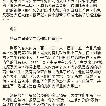
雪白的牙齿。芮英穿一件对襟儿的大红夹袄，脸模子肥肥
的，嘴唇也是厚厚的，眉毛笑得弯弯的，眼睛眯得细细的，
一脸的福相。那年头的彩照其实都是在黑白照上着色，着色
又都是大红大绿，很夸张，两个腮帮子涂得比猴子屁股还要
红。
典礼
婚宴在国营第二合作饭店举行。
到场的客人约有一百二、三十人，摆了十五、六张八仙
桌。没有高官和显贵，最大的官儿就是那个厂办主任。到场
的大学生有60多人，几乎包括了全国所有的名牌高校，光是
清华的就有8人，刚好一桌。中专生有20多人，主要来自省城
太原及天津。称得上是工人的有40多人，大多数是省城的初
高中毕业生，又有两位来自雁北的北京知青，他们是家风的
两个表弟。如若论起客人们的出生地，除了西藏、新疆、青
海、甘肃四省外，遍布了全国其他25个省、市、自治区，甚
至还有一名祖籍是台湾的北师大毕业的大学生。
酒是那个年头最普及的60度二锅头，为女宾们配备了一
些樱桃白兰地，烟是三毛一分的“恒大”与二毛九分的“墨菊”，
菜式底子也是晋阳大地传统的十大碗。