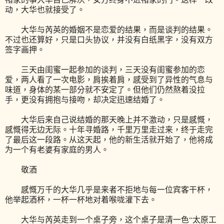
动，大华也就接受了。
大华与芮英的婚姻不是恋爱的结果，而是谈判的结果。
不过也还算好，只是口头协议，并没有白纸黑字，没有双方
签字画押。
三天由闺蜜一起参加的谈判，三天没有闺蜜参加的恋
爱，两人看了一次电影，肩挨着肩，感受到了异性的气息与
味道，身体的某一部分就不安定了。但他们仍然熬着没拉
手，更没有拥抱与接吻，却决定迅速结婚了。
大华后来自己说结婚的那天晚上并不激动，只是感慨，
感慨得无边无际。十年寻婚路，千里万里走过来，终于走完
了最后这一段路。从这天起，他的新生活就开始了，他将成
为一个有老婆有家庭的男人。
敬酒
感慨万千的大华几乎是来者不拒地与每一位宾客干杯，
他举起酒杯，一杯一杯地对着喉咙灌下去。
大华与芮英走到一个桌子旁，这个桌子是清一色“太原工