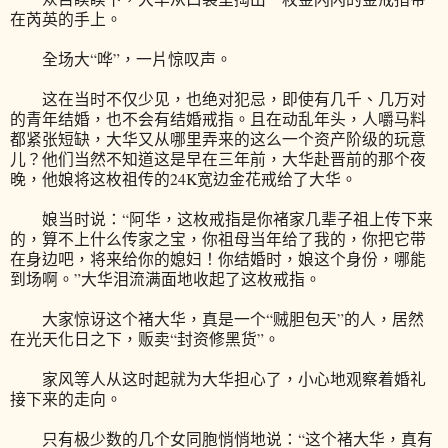
在芮英的手上。
全场大“哗”，一片惊叹声。
这在当时不仅少见，也绝对犯忌，即使有几千、几万对
的青年结婚，也不会有结婚戒指。且在动乱年头，人嚼马料
都紧张短缺，大华又从哪里弄来的这么一个资产阶级的玩意
儿？他们当然不知道这是早在三年前，大华赴晋前的那个夜
晚，他娘将这枚祖传的24K宽边金花戒给了大华。
娘当时说：“阿华，这枚戒指是你褚家几辈子祖上传下来
的，算不上什么传家之宝，你祖母当年给了我的，你把它带
在身边吧，将来给你的媳妇！你结婚时，娘这个身份，哪能
到场啊。”大华泪流满面地收起了这枚戒指。
大家惊讶这个褚大华，真是一个“贼胆包天”的人，居然
在光天化日之下，贩卖“封资修黑货”。
家风等人从这时起就为大华担心了，小心地观察着婚礼
接下来的走向。
只有极少数的几个女同胞悄悄地说：“这个褚大华，真有