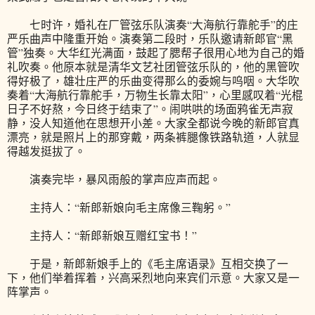
七时许，婚礼在厂管弦乐队演奏“大海航行靠舵手”的庄
严乐曲声中隆重开始。演奏第二段时，乐队邀请新郎官“黑
管”独奏。大华红光满面，鼓起了腮帮子很用心地为自己的婚
礼吹奏。他原本就是清华文艺社团管弦乐队的，他的黑管吹
得好极了，雄壮庄严的乐曲变得那么的委婉与呜咽。大华吹
奏着“大海航行靠舵手，万物生长靠太阳”，心里感叹着“光棍
日子不好熬，今日终于结束了”。闹哄哄的场面鸦雀无声寂
静，没人知道他在思想开小差。大家全都说今晚的新郎官真
漂亮，就是照片上的那穿戴，两条裤腿像铁路轨道，人就显
得越发挺拔了。
演奏完毕，暴风雨般的掌声应声而起。
主持人：“新郎新娘向毛主席像三鞠躬。”
主持人：“新郎新娘互赠红宝书！”
于是，新郎新娘手上的《毛主席语录》互相交换了一
下，他们举着挥着，兴高采烈地向来宾们示意。大家又是一
阵掌声。