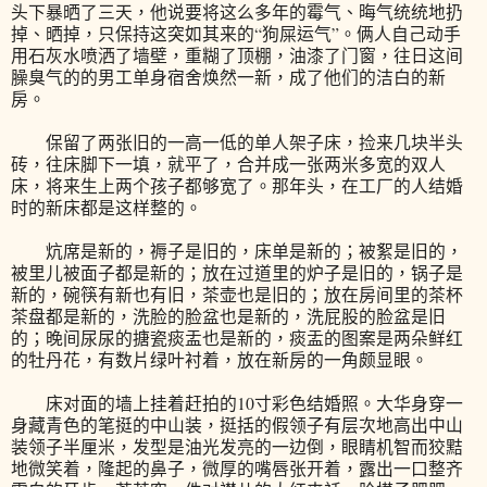
头下暴晒了三天，他说要将这么多年的霉气、晦气统统地扔
掉、晒掉，只保持这突如其来的“狗屎运气”。俩人自己动手
用石灰水喷洒了墙壁，重糊了顶棚，油漆了门窗，往日这间
臊臭气的的男工单身宿舍焕然一新，成了他们的洁白的新
房。
保留了两张旧的一高一低的单人架子床，捡来几块半头
砖，往床脚下一填，就平了，合并成一张两米多宽的双人
床，将来生上两个孩子都够宽了。那年头，在工厂的人结婚
时的新床都是这样整的。
炕席是新的，褥子是旧的，床单是新的；被絮是旧的，
被里儿被面子都是新的；放在过道里的炉子是旧的，锅子是
新的，碗筷有新也有旧，茶壶也是旧的；放在房间里的茶杯
茶盘都是新的，洗脸的脸盆也是新的，洗屁股的脸盆是旧
的；晚间尿尿的搪瓷痰盂也是新的，痰盂的图案是两朵鲜红
的牡丹花，有数片绿叶衬着，放在新房的一角颇显眼。
床对面的墙上挂着赶拍的10寸彩色结婚照。大华身穿一
身藏青色的笔挺的中山装，挺括的假领子有层次地高出中山
装领子半厘米，发型是油光发亮的一边倒，眼睛机智而狡黠
地微笑着，隆起的鼻子，微厚的嘴唇张开着，露出一口整齐