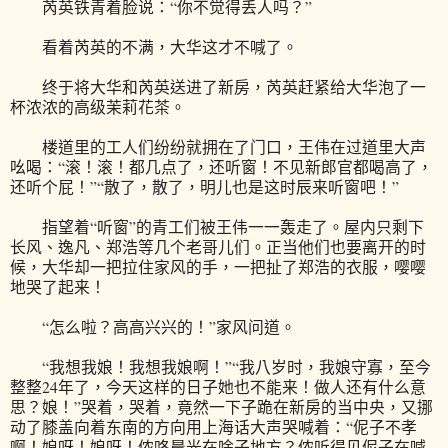
芮英铁青着脸说：“你不觉得丢人吗？”
看着芮英的不满，大华这才不喊了。
终于将大华和芮英送进了新房，芮英赶紧给大华泡了一
杯浓浓的高级茉莉花茶。
楼道里的工人们纷纷就拥在了门口，王伟在过道里大声
吆喝：“滚！滚！都几点了，还听窗！不见新郎官都喝高了，
还听个屁！”“散了，散了，明儿也是这时辰来听窗吧！”
指望着“听窗”的青工们被王伟一一轰走了。屋内只剩下
长风、逸凡、郑浩等几个老哥儿们。正当他们也要离开的时
候，大华却一把拉住家风的手，一把扯了郑浩的衣服，嘤嘤
地哭了起来！
“怎么啦？高高兴兴的！”家风问道。
“我想我娘！我想我娘啊！”“我八岁时，我娘守寡，至今
整整24年了，今天这样的日子她也不能来！做人还有什么意
思？娘！”哭着，哭着，竟然一下子跪在新房的当中央，又挪
动了膝盖向着东南的方向用上海话大声哭喊着：“伲子不孝
啊！娘呀！娘呀！侬咯晨光在啥子地方？侬听得见伲子在喊