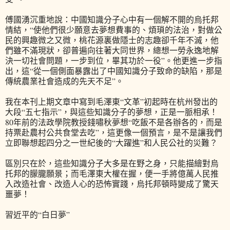
傅國湧沉重地說：中國知識分子心中有一個解不開的烏托邦
情結，“使他們很少願意去夢想費事的、煩瑣的法治，對做公
民的興趣微之又微，桃花源裏做隱士的志趣卻千年不滅，他
們雖不滿現狀，卻普遍向往著大同世界，總想一勞永逸地解
決一切社會問題，一步到位，畢其功於一役”。他更進一步指
出，這“從一個側面暴露出了中國知識分子致命的缺陷，那是
傳統農業社會造成的先天不足”。
我在本刊上期文章中寫到毛澤東“文革”初起時在杭州發出的
大段“五七指示”，與這些知識分子的夢想，正是一脈相承！
80年前的法政學院教授錢嘯秋夢想“吃飯不是各辦各的，而是
持票赴農村公共食堂去吃”，這更像一個預言，是不是讓我們
立即聯想起四分之一世紀後的“大躍進”和人民公社的災難？
區別只在於，這些知識分子大多是在野之身，只能描繪對烏
托邦的朦朧願景；而毛澤東大權在握，便一手將億萬人民推
入改造社會、改造人心的恐怖實踐，烏托邦頓時變成了驚天
噩夢！
習近平的“白日夢”