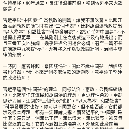
斗轉星移，80年過去，長江後浪推前浪，輪到習近平來大談
做夢了。
習近平以“中國夢”作爲執政的開篇，讓我不無吃驚。比起江
澤民到執政的晚期才提出“三個代表”，比起胡錦濤執政提出
“以人為本”“和諧社會”“科學發展觀”，習近平的“中國夢”，不
僅提出得更早——在其剛剛上任之後就迫不及待地提出；而
且三番五次地強調，幾乎是逢公開場合必講，甚至一篇不長
的講話中九次提“夢”，大有將之作爲執政關鍵詞、治國主旋
律的架勢。
一時間，應者蜂起，舉國談“夢”，開談不說中國夢，飽讀詩
書也枉然。“夢”本來是個多麽溫軟的話題呀，竟平添了堅硬
的政治棱角！
習近平這個“中國夢”的理念，同樣法治、憲政、公民統統缺
位，比起前任江澤民和胡錦濤的理念，更少理性色彩，更缺
思辨力量。江胡的“三個代表”也好，“以人為本”“和諧社會”
“科學發展觀”也好，你可以不同意它，但不能否認，它們都
涉及根本課題，都有一定理論支撑。而習近平的“中國夢”是
什麽？這只是一個無比正確、無比博大、無比響亮、卻又無
比空泛的口號！它的內涵如此清湯寡水，外延如此廣闊無