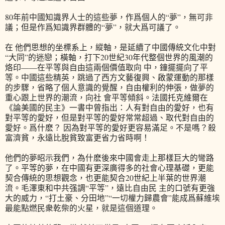
80年前中國知識界人士的這些夢，作爲個人的“夢”，無可非
議；但是作爲知識界群體的“夢”，就大爲可議了。
在 他們思想的坐標系上，縱軸，是延續了中國傳統文化中對
“大同”的迷戀；橫軸，打下20世紀30年代整個世界的風潮的
烙印——在平等與自由這兩個價值取向 中，鐘擺擺向了平
等。中國這些精英，跳過了西方文藝復興、啟蒙運動的那樣
的步驟，省略了個人意識的覺醒，自由權利的伸張，做夢的
重心跟上世界的潮流，向社 會平等傾斜。法國托克維爾在
《論美國的民主》一書中曾指出：人有對自由的愛好，也有
對平等的愛好，但是對平等的愛好常常超過、取代對自由的
愛好。爲什麽？ 因為對平等的愛好更容易滿足。不是嗎？殺
富濟貧，永遠比脫貧致富更省力省時啊！
他們的夢昭示我們，為什麽後來中國會走上那樣巨大的彎路
了。平等的夢，在中國有更深廣得多的社會心理基礎，更能
契合傳統的思想觀念，也更能契合20世紀上半葉的世界潮
流。毛澤東和中共强調“平等”，遠比自由民 主的口號有更強
大的威力，“打土豪、分田地”“一切權力歸農會”能成爲蘇維埃
最能點燃民衆乾柴的火星，就是這個道理。