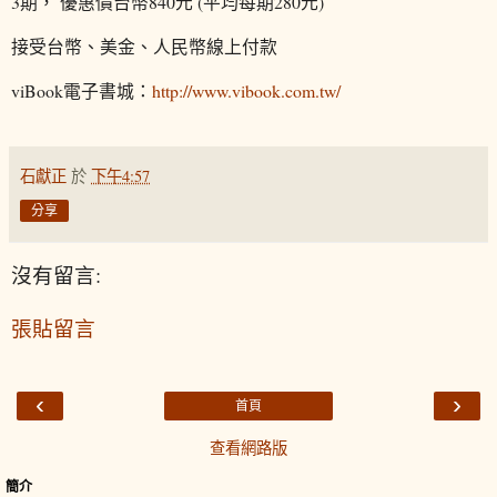
3期， 優惠價台幣840元 (平均每期280元)
接受台幣、美金、人民幣線上付款
viBook電子書城：
http://www.vibook.com.tw/
石獻正
於
下午4:57
分享
沒有留言:
張貼留言
‹
›
首頁
查看網路版
簡介