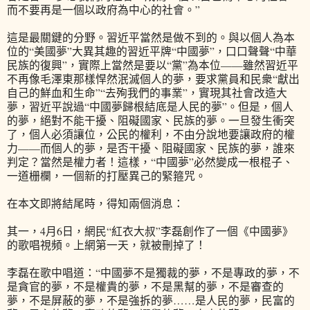
而不要再是一個以政府為中心的社會。”
這是最關鍵的分野。習近平當然是做不到的。與以個人為本
位的“美國夢”大異其趣的習近平牌“中國夢”，口口聲聲“中華
民族的復興”，實際上當然是要以“黨”為本位——雖然習近平
不再像毛澤東那樣悍然泯滅個人的夢，要求黨員和民衆“獻出
自己的鮮血和生命”“去殉我們的事業”，實現其社會改造大
夢，習近平說過“中國夢歸根結底是人民的夢”。但是，個人
的夢，絕對不能干擾、阻礙國家、民族的夢。一旦發生衝突
了，個人必須讓位，公民的權利，不由分說地要讓政府的權
力——而個人的夢，是否干擾、阻礙國家、民族的夢，誰來
判定？當然是權力者！這樣，“中國夢”必然變成一根棍子、
一道栅欄，一個新的打壓異己的緊箍咒。
在本文即將結尾時，得知兩個消息：
其一，4月6日，網民“紅衣大叔”李磊創作了一個《中國夢》
的歌唱視頻。上網第一天，就被刪掉了！
李磊在歌中唱道：“中國夢不是獨裁的夢，不是專政的夢，不
是貪官的夢，不是權貴的夢，不是黑幫的夢，不是審查的
夢，不是屏蔽的夢，不是強拆的夢……是人民的夢，民富的