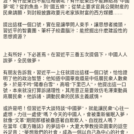
涯，有什麽東西不能往裡裝呢？有什麽東西不能歸結為“中國
夢”呢？從釣魚島，到“國五條”；從禁止要求官員公開財産的
民衆請願，到封殺披露政要元老家族財富的西方媒體……
提出這樣一個口號，實在是讓學問人束手，讓思想者撓頭，
習近平的智囊團、筆杆子絞盡腦汁：能挖掘出什麽建設性的
思想資源？
上有所好，下必甚焉。在習近平三番五次提倡下，中國人人
說夢，全民做夢。
有朋友告訴我，習近平一上任就提出這樣一個口號，恰恰證
明了他的政治智慧：他知道中國畢竟還是中低層民衆人數衆
多，於是不吟“陽春白雪”，高唱“下里巴人”，他提出這一口
號，本來就沒打算訴諸理性，其用意正是要效仿毛澤東動員
底層民衆，他訴諸、調動民衆的民族主義感情。
或許是吧！但習近平大談特談“中國夢”，就能讓民衆“心往一
處想，力往一處使”嗎？今天的中國人，會被重新催眠入夢，
就像“文革”期間那樣被蠱惑著自欺欺人、自戕戕人嗎？
在當年《東方雜誌》的夢話中，大夏大學教授梁園東的話空
谷足音：“夢想我們的社會，成為一個以自己為中心的社會，