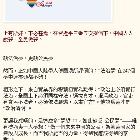
上有所好，下必甚焉。在習近平三番五次提倡下，中國人人
說夢，全民做夢。
缺法治夢，更缺公民夢
然而，正如中國大陸學人傅國湧所評價的：“法治夢”在247個
夢中連零頭都不夠！
相形之下，來自實業界的穆藕初實為難得：“政治上必須實行
法治。全國上下必須同樣守法，選拔真才，澄清政治。官吏
有貪污不法者，必須依法嚴懲，以肅官方”。他認爲這才是
“政治清明”。
更讓我感嘆的，是這麽多“夢想”中，如此缺乏“公民夢”——唯
有樓適夷一人夢想：“做一個未來中國的公民，為著這國家的
建設與成長，而盡我所能盡的力量，得到我應該得到的享
受”。