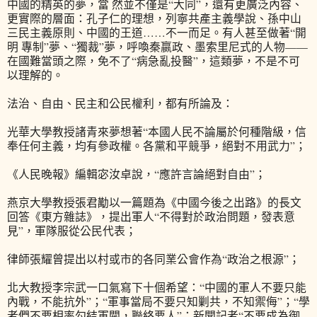
中國的精英的夢，當 然並不僅是“大同”，還有更廣泛內容、
更實際的層面：孔子仁的理想，列寧共產主義學說、孫中山
三民主義原則、中國的王道……不一而足。有人甚至做著“開
明 專制”夢、“獨裁”夢，呼喚秦嬴政、墨索里尼式的人物——
在國難當頭之際，免不了“病急亂投醫”，這類夢，不是不可
以理解的。
法治、自由、民主和公民權利，都有所論及：
光華大學教授諸青來夢想著“本國人民不論屬於何種階級，信
奉任何主義，均有參政權。各黨和平競爭，絕對不用武力”；
《人民晚報》編輯宓汝卓說，“應許言論絕對自由”；
燕京大學教授張君勱以一篇題為《中國今後之出路》的長文
回答《東方雜誌》，提出軍人“不得對於政治問題，發表意
見”，軍隊服從公民代表；
律師張耀曾提出以村或市的各同業公會作為“政治之根源”；
北大教授李宗武一口氣寫下十個希望：“中國的軍人不要只能
內戰，不能抗外”；“軍事當局不要只知剿共，不知禦侮”；“學
者們不要相率勾結軍閥，聯絡要人”；新聞記者“不要成為御