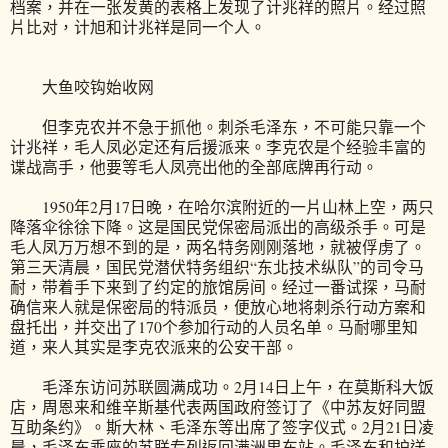
档案，并在一张发黄的表格上发现了计兆祥的照片。经过照
片比对，计旭和计兆祥是同一个人。
大鱼咬钩始收网
但李克农并不急于抓他。刺杀毛泽东，不可能只靠一个
计兆祥，毛人凤必定还有后援派来。李克农是个经验丰富的
谍战高手，他要等毛人凤亮出他的全部底牌再行动。
1950年2月17日晚，在哈尔滨附近的一片山林上空，两只
降落伞徐徐下降。这是国民党保密局派出的高级杀手。可是
毛人凤万万想不到的是，两名特务刚刚落地，就被俘虏了。
第三天清晨，国民党潜伏特务组织“东北技术纵队”的司令马
耐，带着手下来到了约定的旅馆房间。经过一番试探，马耐
确信来人就是保密局的特派员，便放心地将刺杀行动方案和
盘托出，并交出了170个参加行动的人员名单。马耐哪里知
道，来人其实是李克农派来的公安干部。
毛泽东访问苏联圆满成功。2月14日上午，在莫斯科大饭
店，周恩来和维辛斯基代表两国政府签订了《中苏友好同盟
互助条约》。斯大林、毛泽东等出席了签字仪式。2月21日凌
晨，毛泽东乘座的苏联专列返回满洲里车站。毛泽东和护送