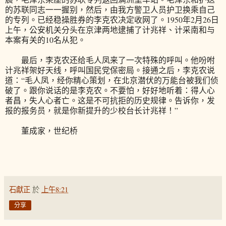
的苏联同志一一握别，然后，由我方警卫人员护卫换乘自己
的专列。已经稳操胜券的李克农决定收网了。1950年2月26日
上午，公安机关分头在京津两地逮捕了计兆祥、计采南和与
本案有关的10名从犯。
最后，李克农还给毛人凤来了一次特殊的呼叫。他吩咐
计兆祥架好天线，呼叫国民党保密局。接通之后，李克农说
道：“毛人凤，经你精心策划，在北京潜伏的万能台被我们侦
破了。跟你说话的是李克农。不要怕，好好地听着：得人心
者昌，失人心者亡。这是不可抗拒的历史规律。告诉你，发
报的报务员，就是你新提升的少校台长计兆祥！”
董成家，世纪桥
石獻正
於
上午8:21
分享