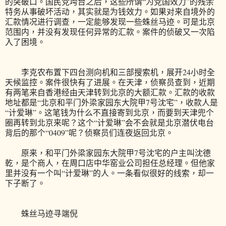
的突破口。国民党垮台之后，这些所谓“为党国效力”的残余
特务从事破坏活动，其实就是为钱效力。如果对来自境外的
汇款情况进行调查，一定能够发现一些蛛丝马迹。可是北京
范围内，并没有发现任何异常的汇款。案件的侦破又一次陷
入了困境。
李克农布置下四台测向机和三部搜索机，展开24小时全
天候监控。案件很快有了进展。在天津，侦察员查到，近期
有两笔来自香港经由天津转到北京的大额汇款。汇款的收款
地址都是“北京和平门外梁家园东大院甲7号沈宅”，收款人是
“计爱琳”。这笔钱为什么不直接寄到北京，而要到天津兜个
圈再转到北京来呢？这个“计爱琳”会不会就是北京潜伏电台
背后的那个“0409”呢？侦察员们连夜返回北京。
原来，和平门外梁家园东大院甲7号沈宅的户主叫沈德
乾，是个商人，在周口店中华窑业公司担任总经理。但他家
里并没有一个叫“计爱琳”的人。一条看似很好的线索，却一
下子断了。
蛛丝马迹寻端倪