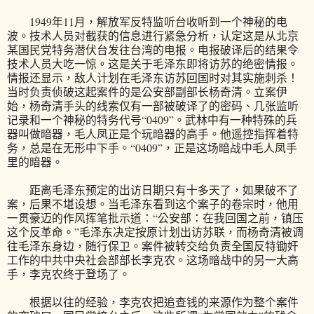
1949年11月，解放军反特监听台收听到一个神秘的电
波。技术人员对截获的信息进行紧急分析，认定这是从北京
某国民党特务潜伏台发往台湾的电报。电报破译后的结果令
技术人员大吃一惊。这是关于毛泽东即将访苏的绝密情报。
情报还显示，敌人计划在毛泽东访苏回国时对其实施刺杀！
当时负责侦破这起案件的是公安部副部长杨奇清。立案伊
始，杨奇清手头的线索仅有一部被破译了的密码、几张监听
记录和一个神秘的特务代号“0409”。武林中有一种特殊的兵
器叫做暗器，毛人凤正是个玩暗器的高手。他遥控指挥着特
务，总是在无形中下手。“0409”，正是这场暗战中毛人凤手
里的暗器。
距离毛泽东预定的出访日期只有十多天了，如果破不了
案，后果不堪设想。当毛泽东看到这个案子的卷宗时，他用
一贯豪迈的作风挥笔批示道：“公安部：在我回国之前，镇压
这个反革命。”毛泽东决定按原计划出访苏联，而杨奇清被调
往毛泽东身边，随行保卫。案件被转交给负责全国反特锄奸
工作的中共中央社会部部长李克农。这场暗战中的另一大高
手，李克农终于登场了。
根据以往的经验，李克农把追查钱的来源作为整个案件