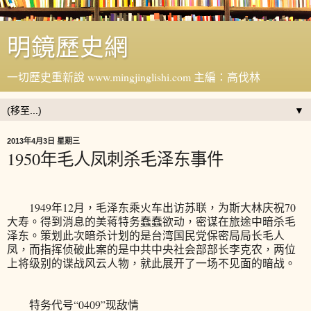
明鏡歷史網
一切歷史重新說 www.mingjinglishi.com 主編：高伐林
▼
2013年4月3日 星期三
1950年毛人凤刺杀毛泽东事件
1949年12月，毛泽东乘火车出访苏联，为斯大林庆祝70
大寿。得到消息的美蒋特务蠢蠢欲动，密谋在旅途中暗杀毛
泽东。策划此次暗杀计划的是台湾国民党保密局局长毛人
凤，而指挥侦破此案的是中共中央社会部部长李克农，两位
上将级别的谍战风云人物，就此展开了一场不见面的暗战。
特务代号“0409”现敌情