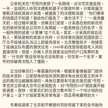
公安机关在7号院内安排了一名眼线，对沈宅实施监视。
一天，监视的人听到沈德乾和妻子计致玫吵架。计致玫逼沈
德乾还钱给其妹计采南。被逼急了的沈德乾说道：“你们哪来
的钱我还不知道？我给你们报告了，谁也活不了！”一语泄露
天机。经过暗中调查，侦察员们发现，计采南在她的新欢所
在的新桥贸易总公司中入有两股，一股是她自己的名字，另
一股所用的就是“计爱琳”这个化名。其实，计采南的背后还
有人，那就是她的弟弟计兆祥。计兆祥曾在国民党国防部二
厅北平绥靖总队当过上尉报务组长。北京解放前夕，他接受
了绥靖总队布置的潜伏任务。1949年初改受保密局毛人凤的
直接领导。但是，办案人员在调查派出所的户口底票时发
现，“计兆祥”既没有地址也没有职业，仅仅有一个名字。案
件的侦破再次陷入了僵局。
正当侦察员们一筹莫展的时候，根据军委情报部门提供
的技术资料，公安部电侦组侦测到潜伏电台就在距王府井不
远的南河沿磁器库胡同，具体位置很有可能在南岔道7号院。
李克农立即请北京市公安局配合，对7号院的10户居民展开秘
密调查。很快，侦查员们的注意力集中到了一个叫计旭的住
户身上。这个计旭家里有异常电波，而且用电量特别大。
专案组调来了北京和平解放时完好保留下来的全市敌伪