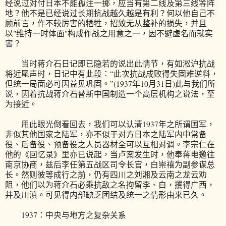
经说过对付日本不能孤注一掷，应当有第二线及第三线等阵
地？他不是已经说过长期抗战越久越是有利？何以他自己不
顾前言，作不较厉害的牺牲，招致无从整补的损失，并且
以"维持一时体面"构成作战之用意之一，因不避虚名而就实
害？
当时蒋介石日记即已隐若的说出此情节，有如淞沪抗战
将近尾声时，日记中有此段：“此次抗战成败得失固难逆料，
但统一局面必可因益见巩固。”(1937年10月31日)此与我们所
说，因着抗战蒋介石替新中国制造一个高层机构之说法，至
为接近。
用此眼光倒看回去，我们可以认清1937年之所谓国军，
非似其他国家之陆军，亦不似于对方日本之陆军内中常备
役、后备役、预备役之人员器材全可以互相对调。李宗仁在
他的《回忆录》里亦已说起，当卢案发生时，他奉蒋电邀往
南京协商，兹后李任第五战区司令长官，白崇禧为副参谋总
长。然则彼等成行之前，仍有四川之刘湘及云南之龙云劝
阻，他们以为蒋介石必乘抗敌之名拘留李、白，攫得广西，
并及川滇。可见得内部缺乏团结及统一之情形由来已久。
1937：中央与地方之复杂关系