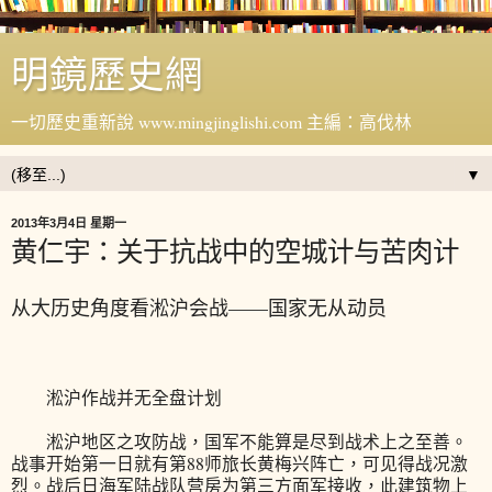
明鏡歷史網
一切歷史重新說 www.mingjinglishi.com 主編：高伐林
▼
2013年3月4日 星期一
黄仁宇：关于抗战中的空城计与苦肉计
从大历史角度看淞沪会战——国家无从动员
淞沪作战并无全盘计划
淞沪地区之攻防战，国军不能算是尽到战术上之至善。
战事开始第一日就有第88师旅长黄梅兴阵亡，可见得战况激
烈。战后日海军陆战队营房为第三方面军接收，此建筑物上