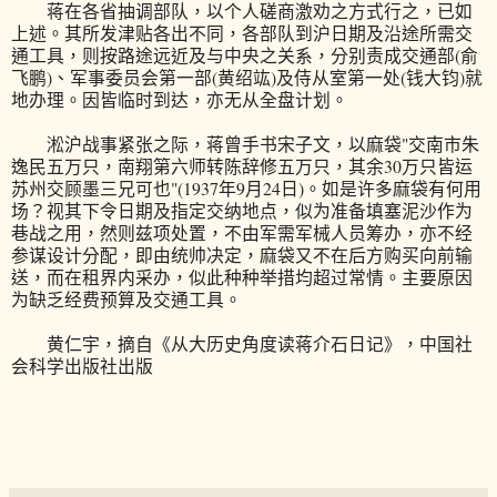
蒋在各省抽调部队，以个人磋商激劝之方式行之，已如
上述。其所发津贴各出不同，各部队到沪日期及沿途所需交
通工具，则按路途远近及与中央之关系，分别责成交通部(俞
飞鹏)、军事委员会第一部(黄绍竑)及侍从室第一处(钱大钧)就
地办理。因皆临时到达，亦无从全盘计划。
淞沪战事紧张之际，蒋曾手书宋子文，以麻袋"交南市朱
逸民五万只，南翔第六师转陈辞修五万只，其余30万只皆运
苏州交顾墨三兄可也"(1937年9月24日)。如是许多麻袋有何用
场？视其下令日期及指定交纳地点，似为准备填塞泥沙作为
巷战之用，然则兹项处置，不由军需军械人员筹办，亦不经
参谋设计分配，即由统帅决定，麻袋又不在后方购买向前输
送，而在租界内采办，似此种种举措均超过常情。主要原因
为缺乏经费预算及交通工具。
黄仁宇，摘自《从大历史角度读蒋介石日记》，中国社
会科学出版社出版