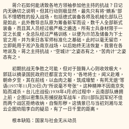
蒋介石如何能诱致各地方领袖参加他主持的抗战？日记
内无确切之说明。但其行动则极显然，最先只有将“嫡系”部
队不惜牺牲的投入战场，包括德式装备各师及机械化部队已
是如此，此外教导总队原为筹备新军而设，数千人全部新式
装备，而且其人员经过极严格之遴选，所有士兵身材限于一
定之长度，全总队经过严格训练，以便为示范及储备为下士
官之用，并为来日各军师标准化之基础。此时以毫无留恋，
立即耗用于淞沪及南京战场，以后始终无法恢复。我曾在各
地说及，蒋之主持抗战，“空城计”之姿态有之，“苦肉计”之姿
态有之。
初期抗战无争胜之可能，但对于鼓舞人心则收效极大。
郭廷以摘录国民政府迁都宣言文句，"各地将士，闻义赴难，
朝命夕至，其在前线，以血肉之躯，筑成壕堑，有死无退"等
语(1937年11月20日)为"所说毫不夸张"。这种精神不因南京失
陷而减杀。台儿庄战役(1938年4月)的过程中，云南部队蜂拥
上前，企图以密集队形捕捉敌军战车，四川部队因军纪不佳
而两个战区拒绝收纳，自惭形秽。这情景已与当初刘湘与龙
云企图劝阻李白的疑忌，有了一日千里的距离。
根本缺陷：国家与社会无从动员