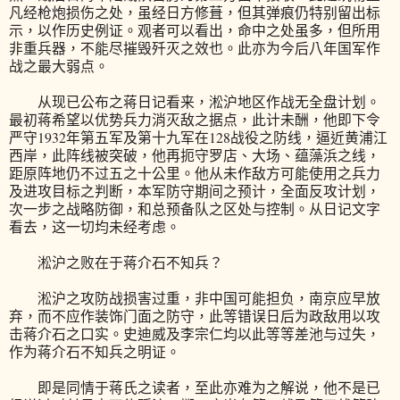
凡经枪炮损伤之处，虽经日方修葺，但其弹痕仍特别留出标
示，以作历史例证。观者可以看出，命中之处虽多，但所用
非重兵器，不能尽摧毁歼灭之效也。此亦为今后八年国军作
战之最大弱点。
从现已公布之蒋日记看来，淞沪地区作战无全盘计划。
最初蒋希望以优势兵力消灭敌之据点，此计未酬，他即下令
严守1932年第五军及第十九军在128战役之防线，逼近黄浦江
西岸，此阵线被突破，他再扼守罗店、大场、蕴藻浜之线，
距原阵地仍不过五之十公里。他从未作敌方可能使用之兵力
及进攻目标之判断，本军防守期间之预计，全面反攻计划，
次一步之战略防御，和总预备队之区处与控制。从日记文字
看去，这一切均未经考虑。
淞沪之败在于蒋介石不知兵？
淞沪之攻防战损害过重，非中国可能担负，南京应早放
弃，而不应作装饰门面之防守，此等错误日后为政敌用以攻
击蒋介石之口实。史迪威及李宗仁均以此等等差池与过失，
作为蒋介石不知兵之明证。
即是同情于蒋氏之读者，至此亦难为之解说，他不是已