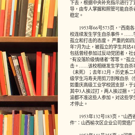
下去，根据中央补充指示进行了
导，由专人掌握和照管可能自杀
稳定。
1953年66号573页，“西
校连续发生学生自杀事件。……学
孤立和打击的态度。 严重的如四
年7月为止，被孤立的学生共达4
包括曾经参加过反动党团者，社
“有没落阶级情绪者”等等。“孤
击。……该校相继发生学生自杀
（未死）；去年12月，历史系
级学生冯寿夫用剪刀割喉自杀（
如重庆高级工业学校团支部，于去
其中3人挨过打，两人挨过捆。“
渝都不准这些人参加。对这些学
才停止。
1953年132号183页，“
件”：山西榆次区企业公司营造