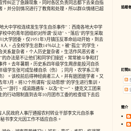
宣传纠正了急躁现象，同时各区负责同志都下去亲自指
追蹤
者，并分别情况进行了教育和处理，所以群众情绪已超
南各地大中学校连续发生学生自杀事件”：西南各地大中学
校中的青年团组织对所谓“反动”、“落后”的学生采取
川大学团委，仅1951年3月镇压反革命运动开始，到去
18人，占全校学生总数14％以上。被“孤立”的学生，
会关系复杂者，个人历史复杂者，生活作风恶劣者，
立”的办法是不让他们和同学们接近，常常被斗争和打
事件。去年暑期，历史系四年级学生周彦能投河自杀
二年级学生张可成坠楼自杀（伤）；同月，农学系三年
訂閱R
伤）。该校前后得神经病者三人，并有退团退学者。又
年3月，将32个所谓有“反动思想”的学生进行集训，
五一”游行、成渝路通车、以及“七一”、捷克文工团来
生的行动限制直到去年10月团市工委的检查组下去后
簡介
山西省人民政府人事厅通报农村转业干部李文元自杀事
厂秘书李文元因工作不适应自杀。