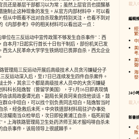
載入
官员还是基层干部都习以为常；虽然上层官员也提醒基
措施制止这种现象的发生。从官方内部材料中，可以看
，但从中既看不出对自杀现象的特别关注，也看不到对
編輯
的《内部参考》中的相关材料可以看出这一点：
經
繁
区的单位在三反运动中宣传政策不够发生自杀事件”：西
中
，自本月7日起实行首长十日包干制后，部份机关已发
美
。西北人民革命大学学生铁炳坦已畏罪自杀，西北企业
考
。
美
聲
海铁路管理局三反运动开展后高级技术人员贪污嫌疑分子
海
位三反运动深入后，至17日已连续发生四件自杀案件。
發
战士外，其余三个都是高级技术人员中的大贪污嫌疑
划科科长陆逸智（曾留学美国），于1月16日即表现情
24小
即由该局政委谭光启、副局长吴良珂亲自找他谈话，鼓
在群众中坦白，可以找个别负责同志坦白。陆逸智当时
載入
T自杀，经急救后未死。中央铁道部材料局驻沪办事处
员涂耀南当众检举后，次日即投黄浦江自杀，临死前留
新書
死”。上海铁路管理局卫生处药济师王英才服吗啡自杀未
《
的自杀事件，该局领导上很感棘手。
敗