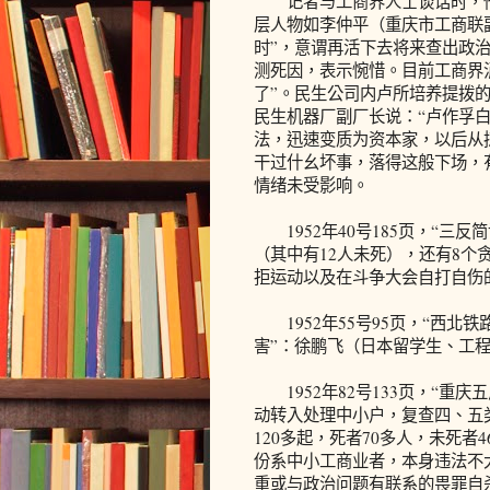
记者与工商界人士谈话时，他
层人物如李仲平（重庆市工商联
时”，意谓再活下去将来查出政
测死因，表示惋惜。目前工商界
了”。民生公司内卢所培养提拨
民生机器厂副厂长说：“卢作孚
法，迅速变质为资本家，以后从
干过什幺坏事，落得这般下场，
情绪未受影响。
1952年40号185页，“三反
（其中有12人未死），还有8个
拒运动以及在斗争大会自打自伤
1952年55号95页，“西北
害”：徐鹏飞（日本留学生、工
1952年82号133页，“重庆
动转入处理中小户，复查四、五
120多起，死者70多人，未死
份系中小工商业者，本身违法不
重或与政治问题有联系的畏罪自