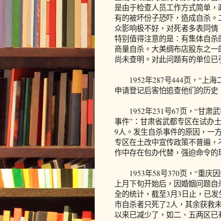
是由于检查人员工作方式简单，
有的被坏份子恐吓，造成自杀。
众影响极不好，对死者多表同情
特别值得注意的是：有集体自杀
商量自杀。大美绸布店股东之一
尚未查明。对此问题有的单位已
1952年287号444页，“
申请登记后害怕追查他们的历史
1952年231号67页，“甘
事件”：甘肃省武都专区在试办土
9人。发生自杀事件的原因，一
专区在土改中宣传政策不普遍，
作中存在包办代替，强迫命令的
1953年58号370页，“重庆
上月下旬开始后，因婚姻问题自
全的统计，截至3月3日止，已发
市自杀者只死了2人，其余获救
以来已减少了，如二、五两区已