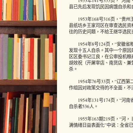
1953年141号355页，“
县已先后发现饥民因病饿自杀和
1953年168号316页，“
县纸坊乡王家司区在审查选民资
往的历史问题，不给王继华选民
1954年8号124页，“安徽
发现十五人自杀。其中一个原因
区区委书记江良，在公审投机粮
胡效祝（开屠宰店、南货店、兼
杀。
1954年76号33页，“辽西
作组因对政策交待的不全面，不
1954年131号174页，“
自杀者536人。
1955年163期219页，“河
满情绪日益表面化”中说：全省