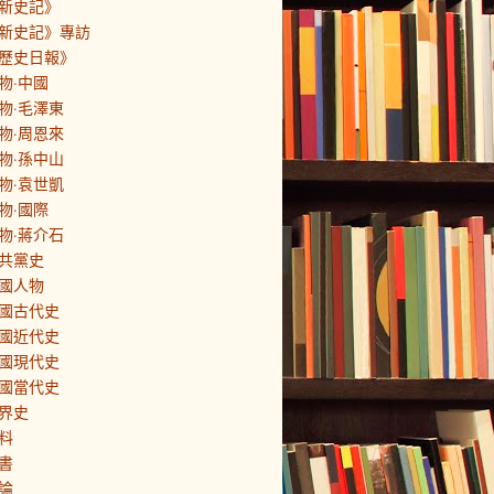
新史記》
新史記》專訪
歷史日報》
物·中國
物·毛澤東
物·周恩來
物·孫中山
物·袁世凱
物·國際
物·蔣介石
共黨史
國人物
國古代史
國近代史
國現代史
國當代史
界史
料
書
論