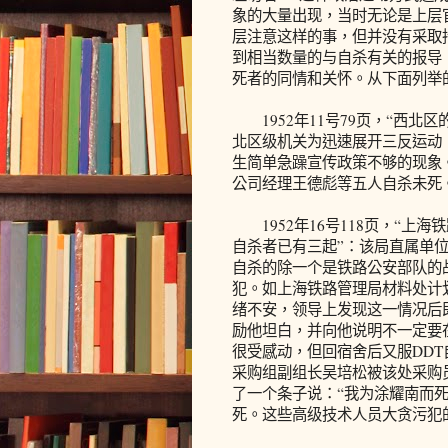
象的大量出现，当时无论是上层
层注意这样的事，但并没有采取
到相当数量的与自杀有关的报导
死者的同情和关怀。从下面列举
1952年11号79页，“西北
北区级机关为迅速展开三反运动
生简单急躁宣传政策不够的现象
公司经理王德彪等五人自杀未死
1952年16号118页，“上
自杀者已有三起”：该局直属单
自杀的除一个是铁路公安部队的
犯。如上海铁路管理局材料处计
绪不安，领导上发现这一情况后
励他坦白，并向他说明不一定要
很受感动，但回宿舍后又服DD
采购组副组长吴培松被该处采购
了一个条子说：“我为涂耀南而
死。这些高级技术人员大贪污犯