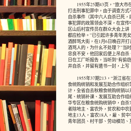
1955年25期43页，“旅大
打击刑事犯罪中，由于调查方式
自杀事件（其中六人自杀已死，
事犯罪的政策领会不深，在宣传
区山后村宣传员在群众大会上讲
都应检举。”已引起许多青年男
酒醉骂大街，在1月6日晚召开
酒骂人的，为什幺不处理？”当
忠良不安，他回家后便上吊自杀。
日在工厂听报告，当听到“有偷
井自杀，并留有遣书一封，上写
1955年37期213，“浙江省
食统购统销和发展互助合作组织
计，全省自去秋粮食统购统销以
尾、统销补课、发展互助合作组
华专区在粮食统购统销中，自杀
者除地主、富农外，贫农和中农要
地主13人，富农18人，雇、贫
青年团员、村干部、劳动模范、