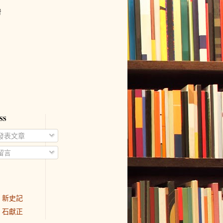
者
SS
發表文章
留言
新史記
石獻正