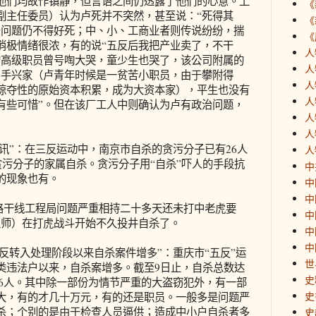
们均故作镇静，但言语之间仍透露了他们的心意。上
《
副主任委员）认为卢死并不突然，甚至说：“死得其
《
治问题仍不得好死；中、小、工商业者则传说纷纷，揣
《
消极情绪很浓，有的说“五反后我把产业卖了，不干
人
的高级职员曾号啕大哭，童少生也哭了，该公司附属的
人
白手兴家（卢青年时候是一贫苦小职员，由于攀附得
人
掠夺性的原始资本积累，成为大资本家），平生也没有
人
有些可惜”。但在该厂工人中则确认为卢有政治问题，
人
人
简讯”：在三反运动中，南京市自杀的贪污分子已有26人
人
贪污分子的家属自杀。贪污分子用“自杀”吓人的手段抗
中
的现象也有。
中
中
铁路干线工程局问题严重相持二十多天还未打中老虎要
中
程师）在打虎战斗开始不久投井自杀了。
中
中
五反转入处理阶段以来自杀案件增多”：重庆市“五反”运
世
类违法户以来，自杀案增多。截至9日止，自杀总数达
史
者46人。其中除一部份为情节严重的大盗窃犯外，有一部
史
大，有的才几十万元，有的还是职员。一般多是问题严
杀；个别的是由于检查人员逼供；造成中小户自杀者多
史