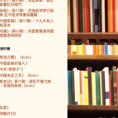
外參》(第83期)：肖建華案 - 習近
曾慶紅的暗鬥
政經》(第21期)：克強經濟學已經
敗 近平經濟學重蹈覆轍
中國密報》(第55期)：十九大有人
船落水
內幕》(第62期)：肖建華萬億帝國
國權貴俱樂部
書排行榜
南海之戰》（Kobo）
中國最後的強人》
中共“黑匣子”》
中國未定之天》（Kobo）
新史記》第35期：習近平權力格
：有限與無限（Kobo）
名星》
明鏡月刊》