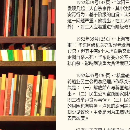
1952年19号143页，“沈
发现几起工人自杀事件，其中沈
贪污行为，基于阶级的自觉，认
这一问题严重，他提出，在工人
外），对工人应着重进行阶级教
1952年35号125页，“上
重”：华东区级机关亦发现老虎
17只，但其中有8个人坦白后
企图自杀未死。华东财委办公室
轨自杀，影响到该重大贪污案已
1952年35号130页，“私
轮船业民生公司总经理卢作孚突
能是：（一）解放前卢与蒋匪勾结
出。（二）民生公司盗窃国家财
职工检举卢贪污事情。（三）民
的周围也有特务，卢死的原因甚
却少见议论，主要是因为工商界
表示态度。