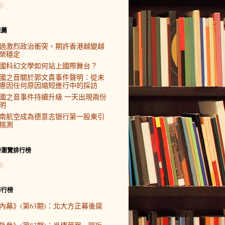
中…
推薦
過激烈政治衝突，期許香港越變越
榮穩定
國科幻文學如何站上國際舞台？
國之音關於郭文貴事件聲明：從未
慮因任何原因縮短進行中的採訪
國之音事件持續升級 一天出現兩份
明
南航空成為德意志银行第一股東引
揣測
時瀏覽排行榜
中…
排行榜
內幕》(第63期)：北大方正幕後腐