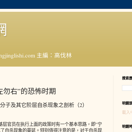
網
jinglishi.com 主編：高伐林
搜索
左勿右”的恐怖时期
明鏡
国知识分子及其它阶层自杀现象之剖析（2）
載入
层官员在执行上面的政策时有一个基本思路，即“宁
明鏡
成了自杀现象的蔓延。特别值得注意的是，对于自杀现