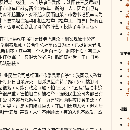
《
阳三反运动中发生工人自杀事件数起”：沈阳在三反运动中
平
阳市电车厂就有两个20多年工龄的工人，因为自己有
《
为对不起国家，对不起人民而自杀。市委书记凯丰认为
失
中不要搞坦白运动和相互检举（检举工厂领导和奸商在
《
育，否则就会紊乱了斗争的阵营，模糊了斗争目标。
翻
《
海市在打虎运动中强打硬仗老虎自杀、翻案现象十分严
中
自杀翻案现象，如合作总社至16日为止，已捉到大老虎
又重新翻案，其中有一个人坦白七次，翻案七次，有二人
電子
主任蔡辉（一只很大的老虎）撤职查办后，于11日卧
《
无法破获。
《
营轮船业民生公司总经理卢作孚畏罪自杀”：我国最大私营
《
于2月8日自杀身死。自杀原因尚待了解，外间揣测可
《
很紧，可能有政治问题，怕“三反”、“五反”运动中追
《
产很严重，害怕坦白和被检举，据说民生公司内部已有
局
生公司内部有派系斗争，近有轮船两艘被特务击沈，卢
为可疑。卢是国内航业巨头，在四川影响尤大，但死后
標籤
进行“五反”甚紧，人们不便顾此，有的人也不敢发言或
《
《