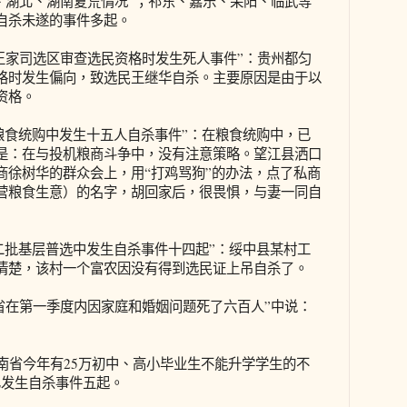
河南、湖北、湖南夏荒情况”；祁东、嘉乐、耒阳、临武等
自杀未遂的事件多起。
贵州王家司选区审查选民资格时发生死人事件”：贵州都匀
格时发生偏向，致选民王继华自杀。主要原因是由于以
资格。
省粮食统购中发生十五人自杀事件”：在粮食统购中，已
是：在与投机粮商斗争中，没有注意策略。望江县洒口
商徐树华的群众会上，用“打鸡骂狗”的办法，点了私商
营粮食生意）的名字，胡回家后，很畏惧，与妻一同自
第二批基层普选中发生自杀事件十四起”：绥中县某村工
清楚，该村一个富农因没有得到选民证上吊自杀了。
河南省在第一季度内因家庭和婚姻问题死了六百人”中说：
， 南省今年有25万初中、高小毕业生不能升学学生的不
已发生自杀事件五起。