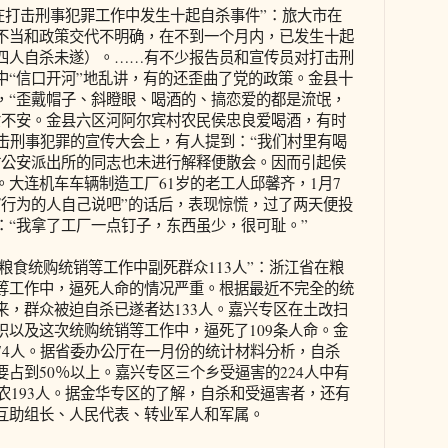
市在打击刑事犯罪工作中发生十起自杀事件”：旅大市在
不当和政策交代不明确，在不到一个月内，已发生十起
四人自杀未遂）。……有不少报告员和宣传员对打击刑
中“信口开河”地乱讲，有的还歪曲了党的政策。金县十
，“歪戴帽子、斜瞪眼、喝酒的、搞恋爱的都是流氓，
女不安。金县六区河阿尔宾村农民侯忠良爱喝酒，有时
打击刑事犯罪的宣传大会上，有人提到：“我们村里有喝
时公安派出所的同志也未进行解释便散会。因而引起侯
大连机车车辆制造工厂61岁的老工人邱馨齐，1月7
窃行为的人自己说吧”的话后，表现惊慌，过了两天便投
：“我拿了工厂一点钉子，东西虽少，很可耻。”
在粮食统购统销等工作中副死群众113人”：浙江省在粮
等工作中，逼死人命的情况严重。根据最近不完全的统
来，群众被迫自杀已遂者达133人。嘉兴专区在土改扫
织以及这次统购统销等工作中，逼死了109条人命。金
74人。据省委办公厅在一月份的统计材料分析，自杀
占到50％以上。嘉兴专区三个乡受逼害的224人中有
中农193人。据金华专区的了解，自杀和受逼害者，还有
互助组长、人民代表、转业军人和军属。