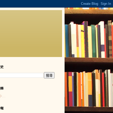
歷史
頭條
中…
時報