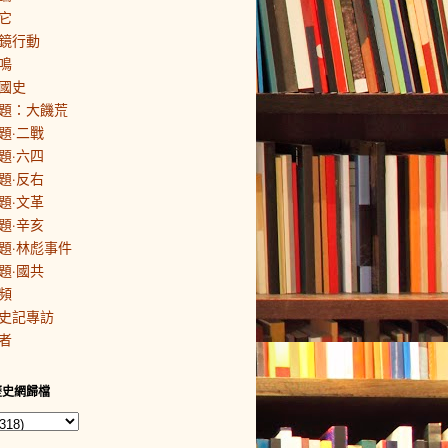
它
鏡行動
鳴
國史
題：大饑荒
題·二戰
題·六四
題·反右
題·文革
題·辛亥
題·林彪事件
題·國共
頻
史記專訪
者
歷史網歸檔