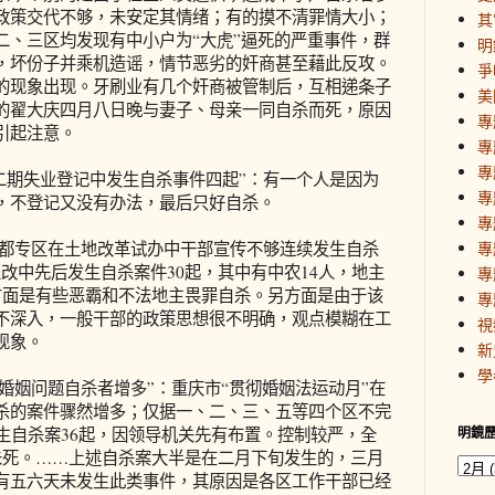
政策交代不够，未安定其情绪；有的摸不清罪情大小；
其
二、三区均发现有中小户为“大虎”逼死的严重事件，群
明
，坏份子并乘机造谣，情节恶劣的奸商甚至藉此反攻。
爭
的现象出现。牙刷业有几个奸商被管制后，互相递条子
美
的翟大庆四月八日晚与妻子、母亲一同自杀而死，原因
專
引起注意。
專
專
上海二期失业登记中发生自杀事件四起”：有一个人是因为
專
，不登记又没有办法，最后只好自杀。
專
肃武都专区在土地改革试办中干部宣传不够连续发生自杀
專
改中先后发生自杀案件30起，其中有中农14人，地主
專
方面是有些恶霸和不法地主畏罪自杀。另方面是由于该
專
不深入，一般干部的政策思想很不明确，观点模糊在工
視
现象。
新
學
因婚姻问题自杀者增多”：重庆市“贯彻婚姻法运动月”在
杀的案件骤然增多；仅据一、二、三、五等四个区不完
生自杀案36起，因领导机关先有布置。控制较严，全
明鏡
未死。……上述自杀案大半是在二月下旬发生的，三月
有五六天未发生此类事件，其原因是各区工作干部已经