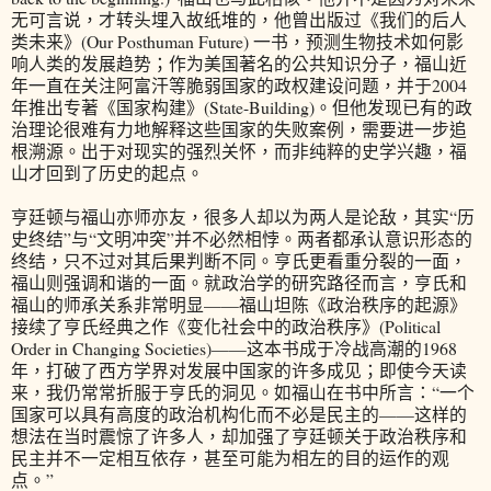
无可言说，才转头埋入故纸堆的，他曾出版过《我们的后人
类未来》(Our Posthuman Future) 一书，预测生物技术如何影
响人类的发展趋势；作为美国著名的公共知识分子，福山近
年一直在关注阿富汗等脆弱国家的政权建设问题，并于2004
年推出专著《国家构建》(State-Building)。但他发现已有的政
治理论很难有力地解释这些国家的失败案例，需要进一步追
根溯源。出于对现实的强烈关怀，而非纯粹的史学兴趣，福
山才回到了历史的起点。
亨廷顿与福山亦师亦友，很多人却以为两人是论敌，其实“历
史终结”与“文明冲突”并不必然相悖。两者都承认意识形态的
终结，只不过对其后果判断不同。亨氏更看重分裂的一面，
福山则强调和谐的一面。就政治学的研究路径而言，亨氏和
福山的师承关系非常明显——福山坦陈《政治秩序的起源》
接续了亨氏经典之作《变化社会中的政治秩序》(Political
Order in Changing Societies)——这本书成于冷战高潮的1968
年，打破了西方学界对发展中国家的许多成见；即使今天读
来，我仍常常折服于亨氏的洞见。如福山在书中所言：“一个
国家可以具有高度的政治机构化而不必是民主的——这样的
想法在当时震惊了许多人，却加强了亨廷顿关于政治秩序和
民主并不一定相互依存，甚至可能为相左的目的运作的观
点。”