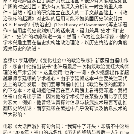
命，地域跨度从拉丁美洲到东亚诸国。很少有人能触及如此
广阔的时空范围，更少有人能深入分析每一时空的重大事
件。当然，福山的研究建立在庞大的二手文献基础上，《政
治秩序的起源》对史料的运用可能不如英国历史学家芬纳
(S.E. Finer)的《统治史》(The History of Government)等史学著
作。借用唐代史家刘知几的话来说，福山兼具“史才”和“史
识”，“史学”的功底稍逊一筹。然而，作为社会科学家，他的
学术兴趣主要在借史实构建政治理论，以历史终结者的角度
观察历史的演进。
塞缪尔·亨廷顿的《变化社会中的政治秩序》新版是由福山作
序，序言中他指出该书“也许是最后一次构筑政治变迁大构架
理论的严肃尝试”。这里使用“也许”一词，多少透露出作者超
越恩师亨廷顿的学术雄心。由于亨廷顿这本书主要关注现代
史上的政治发展，我们要等到福山推出《政治秩序的起源》
的下卷本，才能知道他是否在巨人肩膀上看得更深远。我相
信福山会青出于蓝，因为他的学术视野在某些方面比亨氏更
为宏大，例如，他曾经认真探讨信息与核武技术是否可能推
翻历史终结论，而亨廷顿在著述中几乎没有谈及信息技术的
巨大影响。
电影《大话西游》有句台词：“我猜中了开头，却猜不中这结
局。”2006年，福山的成名作《历史的终结与最后一人》(The