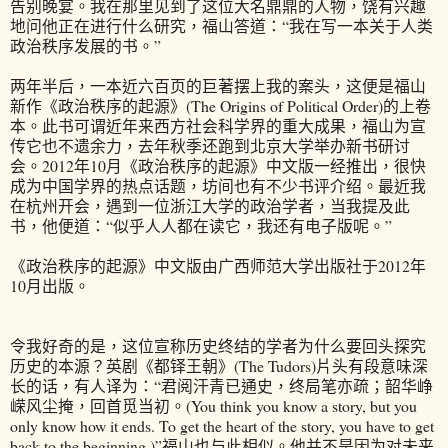
告别晚宴。我在那里见到了这位大名鼎鼎的人物，饶有兴趣
地问他正在进行什么研究，福山答道：“我在写一本关于人类
政治秩序发展的书。”
两年半后，一本近六百页的巨著摆上我的案头，这便是福山
新作《政治秩序的起源》(The Origins of Political Order)的上卷
本。此书可谓近年来西方社会科学界的重大成果，福山为宣
传它也不遗余力，去年秋季还跑到北京大学举办新书研讨
会。2012年10月《政治秩序的起源》中文版一经推出，很快
成为中国学界的热点话题，坊间也有不少书评介绍。最近我
在杭州开会，遇到一位浙江大学的政治学者，当我提及此
书，他便道：“似乎人人都在读它，我还有电子版呢。”
《政治秩序的起源》中文版由广西师范大学出版社于2012年
10月出版。
令我好奇的是，这位宣称历史终结的学者为什么要回头探究
历史的本源？英剧《都铎王朝》(The Tudors)片头有段意味深
长的话，有人译为：“君阅汗青已通史，终局笔亦疏；韶华峥
嵘风尘掩，回首觅当初。(You think you know a story, but you
only know how it ends. To get the heart of the story, you have to get
back to the beginning.)”福山也与此相似。他并不是因为对未来