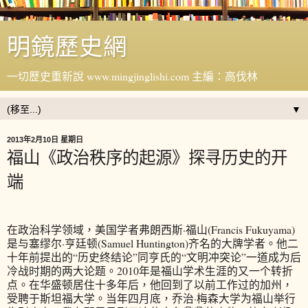
明鏡歷史網
一切歷史重新說 www.mingjinglishi.com 主編：高伐林
▼
2013年2月10日 星期日
福山《政治秩序的起源》探寻历史的开
端
在政治科学领域，美国学者弗朗西斯·福山(Francis Fukuyama)
是与塞缪尔·亨廷顿(Samuel Huntington)齐名的大牌学者。他二
十年前提出的“历史终结论”同亨氏的“文明冲突论”一道成为后
冷战时期的两大论题。2010年是福山学术生涯的又一个转折
点。在华盛顿居住十多年后，他回到了以前工作过的加州，
受聘于斯坦福大学。当年四月底，乔治·梅森大学为福山举行