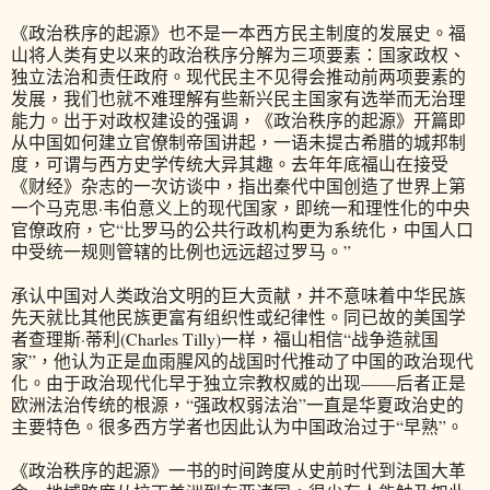
《政治秩序的起源》也不是一本西方民主制度的发展史。福
山将人类有史以来的政治秩序分解为三项要素：国家政权、
独立法治和责任政府。现代民主不见得会推动前两项要素的
发展，我们也就不难理解有些新兴民主国家有选举而无治理
能力。出于对政权建设的强调，《政治秩序的起源》开篇即
从中国如何建立官僚制帝国讲起，一语未提古希腊的城邦制
度，可谓与西方史学传统大异其趣。去年年底福山在接受
《财经》杂志的一次访谈中，指出秦代中国创造了世界上第
一个马克思·韦伯意义上的现代国家，即统一和理性化的中央
官僚政府，它“比罗马的公共行政机构更为系统化，中国人口
中受统一规则管辖的比例也远远超过罗马。”
承认中国对人类政治文明的巨大贡献，并不意味着中华民族
先天就比其他民族更富有组织性或纪律性。同已故的美国学
者查理斯·蒂利(Charles Tilly)一样，福山相信“战争造就国
家”，他认为正是血雨腥风的战国时代推动了中国的政治现代
化。由于政治现代化早于独立宗教权威的出现——后者正是
欧洲法治传统的根源，“强政权弱法治”一直是华夏政治史的
主要特色。很多西方学者也因此认为中国政治过于“早熟”。
《政治秩序的起源》一书的时间跨度从史前时代到法国大革