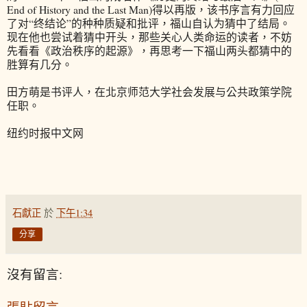
End of History and the Last Man)得以再版，该书序言有力回应
了对“终结论”的种种质疑和批评，福山自认为猜中了结局。
现在他也尝试着猜中开头，那些关心人类命运的读者，不妨
先看看《政治秩序的起源》，再思考一下福山两头都猜中的
胜算有几分。
田方萌是书评人，在北京师范大学社会发展与公共政策学院
任职。
纽约时报中文网
石獻正
於
下午1:34
分享
沒有留言:
張貼留言