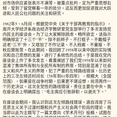
对市场供应紧张表示不满等，被重点批判，定为严重思想右
倾，受到了留党察看一年的处分。这反而更加促进我对大跃
进和人民公社问题的关注和研究。
1962年5、6月间，根据党中央《关于干部再教育的指示》，
南开大学经济系政治经济学教研室党支部举行了多次发扬党
内民主的座谈会。为了让大家解除顾虑，畅所欲言，该指示
明确规定了十三个“不”，除不抓辫子、不打棍子、不戴帽子
这老“三不”外，又增加了不作记录、不入档案、不彙报、不
秋后算账等。在此期间，我回顾了1958年以来中国的实际情
况和自己思想的发展，进行了系统性的总结。于是我在党内
座谈会上作了多次发言，着重阐述了我们党1958年以来如何
混淆了集体所有制与全民所有制的界限，特别是混淆了社会
主义和共产主义的界限，犯了严重的左倾路线错误，比历史
上的三次左倾还时间长（58年到61年四年）、规模大（全国
范围），如果是在战争时期，后果更不堪设想，尚须再作一
个历史决议。这次全党性的路线错误，责任主要在中央。我
在座谈会上明确提出：“毛主席应引咎辞职，以谢天下。”
在座谈会期间，我认识到这次左倾路线错误，源自违背了马
克思主义关于过渡时期和共产主义社会两个阶段的理论，我
当即以此为主题写了一篇文章向《学术月刊》投稿，试图在