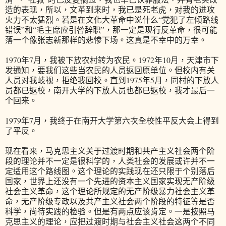
造的表现，所以，文革到来时，我已是死老虎，对我的进攻
火力不太猛烈。若是在文化大革命中说什么“党犯了左倾路线
错误”和“毛主席应引咎辞职”，那一定是现行反革命，很可能
落一个像张志新那样的悲惨下场。这真是不幸中的万幸。
1970年7月，我被下放农村转为农民。1972年10月，天津市下
发通知，要我们这些当农民的人员返回原单位。但校内有关
人员对我岐视，拒绝我回校。直到1975年5月，同村的下放人
员都已返校，南开大学的下放人员也都已返校，我才最后一
个回来。
1979年7月，我终于在南开大学第六次全校性平反大会上得到
了平反。
现在看来，马克思主义关于过渡时期和共产主义社会两个阶
段的理论并不一定是很科学的，人类社会的发展或许并不一
定适用这个路线图。这个理论的实践现在还只限于个别落后
国家，世界上还没有一个先进的资本主义国家实现无产阶级
社会主义革命，这个理论所规定的无产阶级暴力社会主义革
命，无产阶级专政以及共产主义社会两个阶段的特征等是否
科学，尚待实践的检验。但是有两点应该肯定。一是按照马
克思主义的理论，应把过渡时期与社会主义社会这两个不同