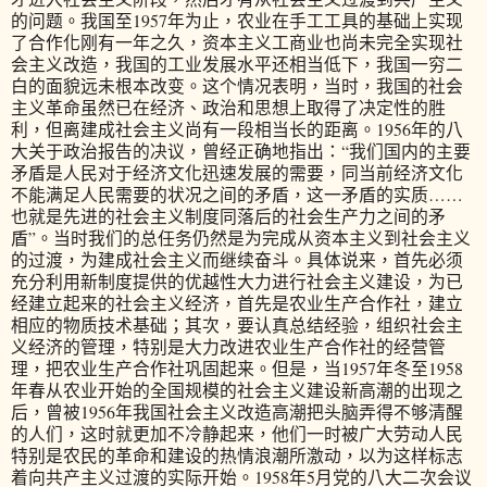
的问题。我国至1957年为止，农业在手工工具的基础上实现
了合作化刚有一年之久，资本主义工商业也尚未完全实现社
会主义改造，我国的工业发展水平还相当低下，我国一穷二
白的面貌远未根本改变。这个情况表明，当时，我国的社会
主义革命虽然已在经济、政治和思想上取得了决定性的胜
利，但离建成社会主义尚有一段相当长的距离。1956年的八
大关于政治报告的决议，曾经正确地指出：“我们国内的主要
矛盾是人民对于经济文化迅速发展的需要，同当前经济文化
不能满足人民需要的状况之间的矛盾，这一矛盾的实质……
也就是先进的社会主义制度同落后的社会生产力之间的矛
盾”。当时我们的总任务仍然是为完成从资本主义到社会主义
的过渡，为建成社会主义而继续奋斗。具体说来，首先必须
充分利用新制度提供的优越性大力进行社会主义建设，为已
经建立起来的社会主义经济，首先是农业生产合作社，建立
相应的物质技术基础；其次，要认真总结经验，组织社会主
义经济的管理，特别是大力改进农业生产合作社的经营管
理，把农业生产合作社巩固起来。但是，当1957年冬至1958
年春从农业开始的全国规模的社会主义建设新高潮的出现之
后，曾被1956年我国社会主义改造高潮把头脑弄得不够清醒
的人们，这时就更加不冷静起来，他们一时被广大劳动人民
特别是农民的革命和建设的热情浪潮所激动，以为这样标志
着向共产主义过渡的实际开始。1958年5月党的八大二次会议