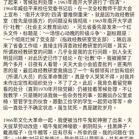
了起来，等候批判处理。1963年南开大学进行了“四清”，
1964年臧伯平来校任党委书记后，在一次全校教师干部大会
上宣布：“南开大学的‘四清’要推倒重来”，就是因为政经教研
室（首先是徐振方）的问题没有搞彻底。1965年南开大学进
行“社教”（社会主义教育运动），河北省委先是发来一个红
头文件，标题是：“一场惊心动魄的阶级斗争”，副标题是：
“一个彻底烂掉了党支部”（指政经教研室党支部）；随后派
来了省委工作组，直接主持清查政经教研室的问题。其实，
所谓政经教研室的问题，几乎全是我的言行问题，别人全无
明显问题，对此历史已作了结论。在“社教”中，我被圈禁了
两个多月，日夜有人看管，天天大会小会追查批判。匪夷所
思的是，最后政经教研室竟搞出了一个“有纲领有计划有组织
（所谓八大员）的反革命集团”，真是令人哭笑不得。对我并
未作出定性和组织处分，不了了之。此后，我背负着留党察
看的处分（直到1970年开除党籍）仍被挂着等候处理，不让
我教学，只是随时派我做一些杂务性的事，如搬运办公室桌
椅，管管学生的伙食，跟勤工俭学的学生一起劳动等等。命
运一直处于不确定状态，虽生犹死，真是蹉跎岁月。
1966年文化大革命一起，我便被当作牛鬼蛇神揪了出来，天
天拔草劳动改造，唱牛鬼蛇神嚎歌，剃阴阳头，挂黑牌子，
戴高帽子，住牛棚等，应有尽有。所幸的是，我的问题在“四
清”、“社教”时已反复搞过，我也早已认罪服法，并有老实改