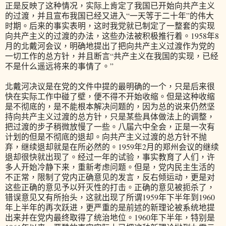
正是反映了这种情况，实际上肯定了我国已开始向共产主义
的过渡，并且宣布我国已经又进入“一天等于二十年”的伟大
时期。后来的事实表明，这时我党就已制定了一整套的实现
向共产主义的过渡的办法，这些办法被积极推行着。1958年8
月的北戴河会议，明确地提出了把向共产主义过渡作为党的
一切工作的总方针，并且断言“共产主义在我国的实现，已经
不是什么遥远将来的事情了。”
北戴河决议是在党的文件中提的最明确的一个，只是后来很
快在实际工作中碰了壁，便不得不开始收缩。但是这种收缩
是不彻底的，是不能根本解决问题的，因为总的说来仍然坚
持向共产主义过渡的总方针，只是某些具体做法上的调整，
把过渡的步子稍微放慢了一些。八届六中全会，正是一次有
计划的但是不彻底的退却。向共产主义过渡的总方针不抛
弃，继续退却就是在所必然的。1959年2月的郑州会议的继续
退却很快就出现了。经过一年的试验，事实教育了人们，许
多人开始冷静下来，重新考虑问题。但是，党内民主生活的
不正常，限制了党内正确意见的发言，反右倾运动，更是对
这些正确的意见予以歼灭性的打击。正确的意见被扼杀了，
错误意见又有所抬头，这就出现了所谓1959年下半年到1960
年上半年的再次跃进，更严重的是前述的新理论被系统地提
出来并在党内最终取得了统治地位。1960年下半年，特别是