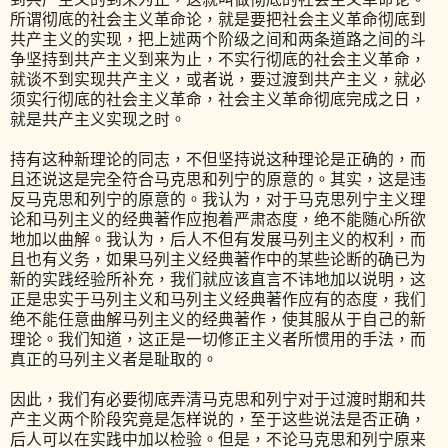
所谓彻底的社会主义革命论，就是要把社会主义革命彻底到
共产主义的实现，把上述两个阶级之间和两条道路之间的斗
争坚持到共产主义到来为止，不实行彻底的社会主义革命，
就谈不到实现共产主义，或者说，要过渡到共产主义，就必
须实行彻底的社会主义革命，社会主义革命彻底完成之日，
就是共产主义实现之时。
持有这种新理论的同志，不但坚持说这种理论是正确的，而
且还说这是完全符合马克思和列宁的原意的。其实，这是违
反马克思和列宁的原意的。我认为，对于马克思列宁主义理
论和马列主义的经典著作应抱着严肃态度，绝不能随心所欲
地加以曲解。我认为，后人不但有发展马列主义的权利，而
且也有义务，如果马列主义经典著作中的某些论断的确已为
新的实践经验所补充，我们就应该直言不讳地加以说明，这
正是忠实于马列主义和马列主义经典著作应有的态度，我们
绝不能任意曲解马列主义的经典著作，使其服从于自己的新
理论。我们知道，这正是一切修正主义者所惯用的手法，而
真正的马列主义者是耻取的。
因此，我们有必要彻底弄清马克思和列宁对于过渡时期和共
产主义两个阶段究竟是怎样说的，至于这些说法是否正确，
后人可以在实践中加以检验。但是，不论马克思和列宁原来