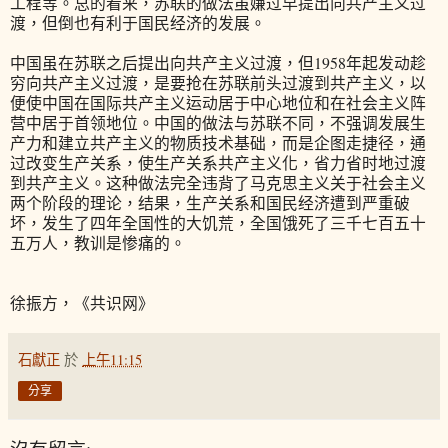
工程等。总的看来，苏联的做法虽嫌过早提出向共产主义过
渡，但倒也有利于国民经济的发展。
中国虽在苏联之后提出向共产主义过渡，但1958年起发动趁
穷向共产主义过渡，是要抢在苏联前头过渡到共产主义，以
便使中国在国际共产主义运动居于中心地位和在社会主义阵
营中居于首领地位。中国的做法与苏联不同，不强调发展生
产力和建立共产主义的物质技术基础，而是企图走捷径，通
过改变生产关系，使生产关系共产主义化，省力省时地过渡
到共产主义。这种做法完全违背了马克思主义关于社会主义
两个阶段的理论，结果，生产关系和国民经济遭到严重破
坏，发生了四年全国性的大饥荒，全国饿死了三千七百五十
五万人，教训是惨痛的。
徐振方，《共识网》
石獻正
於
上午11:15
分享