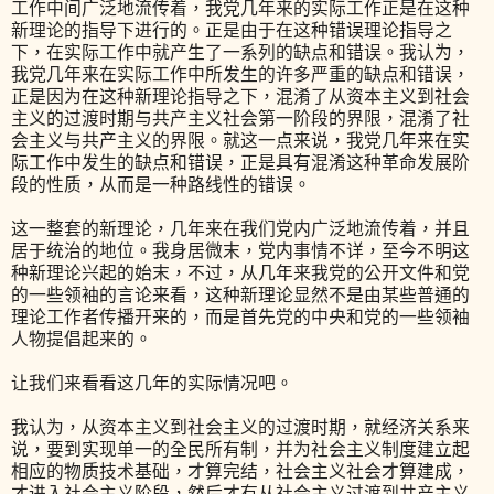
工作中间广泛地流传着，我党几年来的实际工作正是在这种
新理论的指导下进行的。正是由于在这种错误理论指导之
下，在实际工作中就产生了一系列的缺点和错误。我认为，
我党几年来在实际工作中所发生的许多严重的缺点和错误，
正是因为在这种新理论指导之下，混淆了从资本主义到社会
主义的过渡时期与共产主义社会第一阶段的界限，混淆了社
会主义与共产主义的界限。就这一点来说，我党几年来在实
际工作中发生的缺点和错误，正是具有混淆这种革命发展阶
段的性质，从而是一种路线性的错误。
这一整套的新理论，几年来在我们党内广泛地流传着，并且
居于统治的地位。我身居微末，党内事情不详，至今不明这
种新理论兴起的始末，不过，从几年来我党的公开文件和党
的一些领袖的言论来看，这种新理论显然不是由某些普通的
理论工作者传播开来的，而是首先党的中央和党的一些领袖
人物提倡起来的。
让我们来看看这几年的实际情况吧。
我认为，从资本主义到社会主义的过渡时期，就经济关系来
说，要到实现单一的全民所有制，并为社会主义制度建立起
相应的物质技术基础，才算完结，社会主义社会才算建成，
才进入社会主义阶段，然后才有从社会主义过渡到共产主义