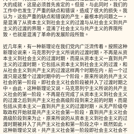
大的成就，这是必须首先肯定的。但是，与此同时，我们的
工作中也发生了严重的缺点和错误，造成了很大的损失。我
认为，这些严重的缺点和错误的产生，最根本的问题之一，
是混淆了从资本主义到社会主义的过渡与从社会主义到共产
主义的过渡的界限，混淆了社会主义与共产主义的界限所
致，也就是混淆了革命的发展阶段所致。
近几年来，有一种新理论在我们党内广泛流传着。按照这种
新理论说来，马克思列宁主义所说的过渡时期，不再是从资
本主义到社会主义的过渡时期，而是从资本主义一直到共产
主义的过渡时期，它包括从资本主义到社会主义的过渡，和
从社会主义到共产主义的过渡这样两个时期在内，前一个过
渡只是这整个过渡时期中的一个阶段，原来所说的共产主义
社会的第一阶段，即社会主义社会阶段被并入了过渡时期之
中。由此，这种新理论又说，马克思列宁主义所说的共产主
义社会的第一阶段，不再是在完成了从资本主义到社会主义
的过渡之后到共产主义社会高级阶段到来之前的时期，而是
包括从资本主义一直到共产主义的过渡时期，从无产阶级夺
取政权开始就是共产主义社会第一阶段，直到共产主义社会
高级阶段到来为止，原来所说的从资本主义到社会主义的过
渡时期被并入了共产主义社会和第一阶段之中。既然如此，
这种新理论又说，共产主义社会第一阶段即社会主义社会不