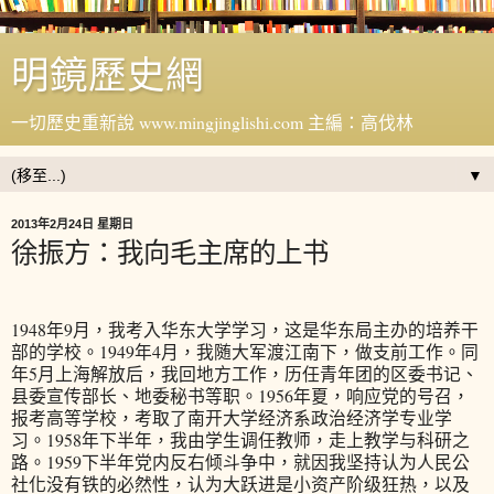
明鏡歷史網
一切歷史重新說 www.mingjinglishi.com 主編：高伐林
▼
2013年2月24日 星期日
徐振方：我向毛主席的上书
1948年9月，我考入华东大学学习，这是华东局主办的培养干
部的学校。1949年4月，我随大军渡江南下，做支前工作。同
年5月上海解放后，我回地方工作，历任青年团的区委书记、
县委宣传部长、地委秘书等职。1956年夏，响应党的号召，
报考高等学校，考取了南开大学经济系政治经济学专业学
习。1958年下半年，我由学生调任教师，走上教学与科研之
路。1959下半年党内反右倾斗争中，就因我坚持认为人民公
社化没有铁的必然性，认为大跃进是小资产阶级狂热，以及