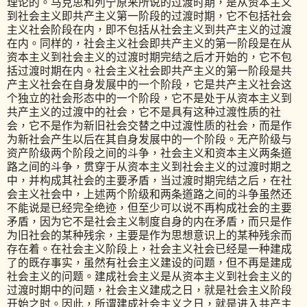
理论的。马克思和列宁原来所说的过渡时期，是从资本主义
到社会主义即共产主义第一阶段的过渡时期，它不包括社会
主义社会阶段在内，即不包括从社会主义到共产主义的过渡
在内。同样的，社会主义社会即共产主义的第一阶段是在从
资本主义到社会主义的过渡时期完结之后才开始的，它不包
括过渡时期在内。社会主义社会即共产主义的第一阶段是共
产主义社会在自身发展中的一个阶段，它是共产主义社会这
个独立的社会形态中的一个阶段，它不是处于从资本主义到
共产主义的过渡中的社会，它不是具有这种过渡性质的社
会，它不是作为新旧社会交替之中过渡性质的社会，而是作
为新社会产生以后在其自身发展中的一个阶段。无产阶级与
资产阶级两个阶段之间的斗争，社会主义和资本主义两条道
路之间的斗争，贯穿于从资本主义到社会主义的过渡时期之
中，并构成其社会的主要矛盾，当过渡时期完结之后，在社
会主义社会中，上述两个阶级和两条道路之间的斗争虽然还
不能说是已经完全绝迹，但至少可以说不再构成社会的主要
矛盾，因为它不是社会主义制度自身的内在矛盾，而只是作
为旧社会的某种残余，主要是作为思想意识上的某种残余而
存在着。在社会主义阶段上，社会主义社会已经是一种建成
了的既存事实，虽然有社会主义建设的问题，但不再是建成
社会主义的问题。建成社会主义是从资本主义到社会主义的
过渡时期中的问题，社会主义建成之日，就是社会主义阶段
开始之时。因此，所谓建成社会主义之日，就是进入共产主