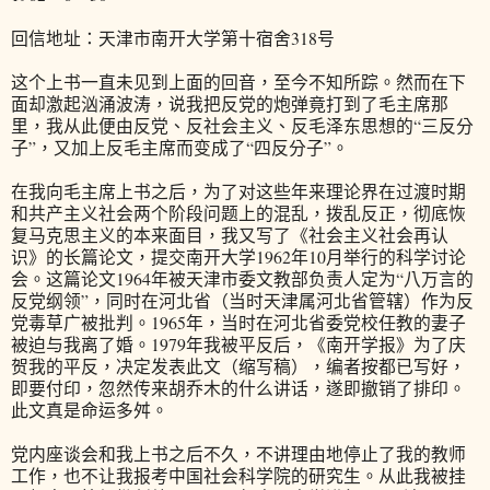
回信地址：天津市南开大学第十宿舍318号
这个上书一直未见到上面的回音，至今不知所踪。然而在下
面却激起汹涌波涛，说我把反党的炮弹竟打到了毛主席那
里，我从此便由反党、反社会主义、反毛泽东思想的“三反分
子”，又加上反毛主席而变成了“四反分子”。
在我向毛主席上书之后，为了对这些年来理论界在过渡时期
和共产主义社会两个阶段问题上的混乱，拨乱反正，彻底恢
复马克思主义的本来面目，我又写了《社会主义社会再认
识》的长篇论文，提交南开大学1962年10月举行的科学讨论
会。这篇论文1964年被天津市委文教部负责人定为“八万言的
反党纲领”，同时在河北省（当时天津属河北省管辖）作为反
党毒草广被批判。1965年，当时在河北省委党校任教的妻子
被迫与我离了婚。1979年我被平反后，《南开学报》为了庆
贺我的平反，决定发表此文（缩写稿），编者按都已写好，
即要付印，忽然传来胡乔木的什么讲话，遂即撤销了排印。
此文真是命运多舛。
党内座谈会和我上书之后不久，不讲理由地停止了我的教师
工作，也不让我报考中国社会科学院的研究生。从此我被挂