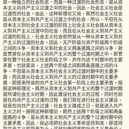
是一种独立的社会形态，而是一种过渡的社会形态，是从资
本主义向共产主义过渡之中的社会，因此，社会主义社会是
过渡性的社会。由此，这种新理论又说，既然社会主义社会
是从资本主义到共产主义过渡之中的社会，所以，不但在从
资本主义到社会主义过渡的阶段上社会主义社会是从资本主
义到共产主义过渡中的社会，而且在从社会主义到共产主义
过渡的阶段上，社会主义社会依然是从一种从资本主义到共
产主义的过渡的社会。因此，无产阶级与资产阶级两个阶级
之间的斗争，资本主义和社会主义两条道路之间的斗争，就
是贯穿在从资本主义到共产主义的整个过渡时期之中，即贯
穿在整个社会主义社会阶段之中，并作为这个时期中的主要
矛盾，也就是说，上述两个阶级之间和两条道路之间的斗
争，不但是从资本主义到社会主义的过渡时期中的主要矛
盾，而且是从社会主义到共产主义的过渡时期中的主要矛
盾，即原来所说的共产主义社会第一阶段上的主要矛盾。按
照这种新理论，既然从资本主义到共产主义的整个过渡时期
是所谓社会主义时期，因此建设社会主义的过程，同时也就
是在向共产主义过渡的过程，我们现在进行社会主义建设，
就是在向共产主义过渡，社会主义建成之日，就是进入共产
主义之时。按照这种新理论，既然上述两个阶级之间和两条
道路的斗争，是从资本主义到共产主义的整个过渡时期中的
主要矛盾，因此，就必须把社会主义革命坚持到底，即坚持
到共产主义的到来为止，这就叫做彻底的社会主义革命论。