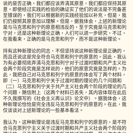
说的是否正确，我们都应该弄清其原意，我们都应保持其原
意。即使经过实践的检验的确证实了他们的说法是不完备甚
至错误的，我们可以根据新的实践经验加以补充，但是，我
们仍按照其原意加以理解。但是，据我体会，上述的新理论
是与马克思和列宁的原意相违反的，至于究竟是马克思和列
宁对，还是这种新理论正确，人们可以进一步研究，不过，
在我看来，正确的是马克思和列宁，而不是这种新理论。
持有这种新理论的同志，不但坚持说这种新理论是正确的，
而且还说这是完全符合马克思和列宁的原意的。因此，我认
为有必要彻底弄清马克思和列宁对于过渡时期和共产主义社
会两个阶段究竟是怎样说的，他们的原意究竟是怎样的。为
此，我把自己对马克思和列宁的原意的体会写了两个材料，
即（一）马克思和列宁关于过渡时期的理论的几个问题和
（二）马克思和列宁关于共产主义社会两个阶段的理论的几
个问题，随信附上（这两个材料已丢失，其内容体现在此后
不久我撰写的《社会主义再认识》论文中）。据我体会，这
种新理论恰恰是完全违反马克思和列宁的原意的。在此，我
仅谈谈对上述新理论的一些基本看法。
我认为，这种新理论是违反马克思和列宁的原意的，是不符
合马克思列宁主义关于过渡时期和共产主义社会两个阶段的