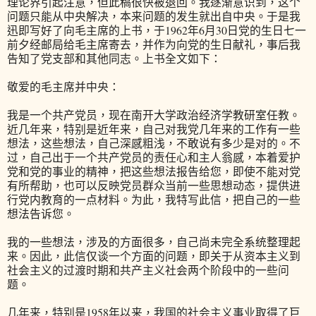
理论界引起注意，但此稿很快被退回。我逐渐意识到，这个
问题只能从中央解决，本来问题的发生就出自中央。于是我
迅即写好了向毛主席的上书，于1962年6月30日党的生日七一
前夕经邮局给毛主席寄去，并作为向党的生日献礼，事后我
告知了党支部和其他同志。上书全文如下：
敬爱的毛主席并中央：
我是一个共产党员，现在南开大学政治经济学教研室任教。
近几年来，特别是近年来，自己对我党几年来的工作有一些
想法，这些想法，自己深感粗浅，不敢说有多少是对的。不
过，自己出于一个共产党员的责任心和主人翁感，本着爱护
党和党的事业的精神，把这些想法报告给您，即使不能对党
有所帮助，也可以反映党员群众当前一些思想动态，提供进
行党内教育的一点材料。为此，我特写此信，把自己的一些
想法告诉您。
我的一些想法，涉及的方面很多，自己尚未完全系统整理起
来。因此，此信仅谈一个方面的问题，即关于从资本主义到
社会主义的过渡时期和共产主义社会两个阶段中的一些问
题。
几年来，特别是1958年以来，我国的社会主义事业取得了巨