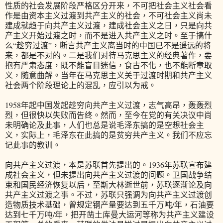
性质的社会发展阶段严格区分开来，不可把社会主义社会看
作是由资本主义过渡到共产主义的社会，不可社会主义尚未
建成就趋于向共产主义过渡，建成社会主义之日，只是向共
产主义开始过渡之时，而不是进入共产主义之时。至于搞什
么“趁穷过渡”，断言共产主义离当时的中国已不是遥远的将
来，都是不对的。二是我们对待马克思主义的经典著作，要
抱有严肃态度，既不能盲目迷信，食古不化，也不能断章取
义，随意曲解。当年在马克思主义关于过渡时期和共产主义
社会两个阶段理论上的混乱，应引以为戒。
1958年起中国发起趁穷向共产主义过渡，志气高昂，轰轰烈
烈，但很快以失败而告终。然而，至今在党的有关决议中尚
未明确论及此事，人们也总是说毛泽东搞的是空想社会主
义，实际上，毛泽东在此搞的是贫穷共产主义。我们不应忘
记此事的教训。
向共产主义过渡，本是苏联首先提出的。1936年苏联宣布建
成社会主义，但未提出向共产主义过渡的问题。卫国战争结
束和国民经济恢复以后，至斯大林逝世前，苏联逐渐论及向
共产主义过渡之事。不过，苏联只强调为向共产主义过渡创
造物质技术基础，曾规定钢产量要达到五千万吨/年，石油要
达到七千万吨/年，把开凿土库曼大运河等称为共产主义建设