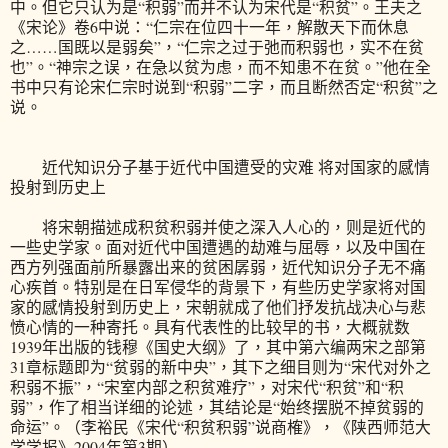
中。但它只认为是“积弱”而并不认为宋代是“积贫”。王夫之
《宋论》卷6中说：“仁宗在位四十一年，解散天下而休息
之……国既以是弱矣”，“仁宗之过于弛而积弱也，实不在贫
也”。“神宗之误，在急以贫为虑，而不知患不在贫。”他在全
书中只有论宋仁宗时说到“积弱”二字，而且断然否定“积贫”之
说。
近代知识分子基于近代中国遭受的灾难 将对国家的感情
投射到历史上
将宋朝描述成积贫积弱并使之深入人心的，则是近代的
一些史学家。面对近代中国遭遇的劫难与屈辱，以及中国在
西方列强面前所暴露出来的贫困孱弱，近代知识分子无不痛
心疾首。特别是在日军侵华的背景下，有些历史学家将对国
家的感情投射到历史上，宋朝就成了他们抒发抗战决心与悲
愤心情的一种寄托。具有代表性的比较早的书，大概就数
1939年出版的钱穆《国史大纲》了，其中第六编两宋之部第
31章标题即为“贫弱的新中央”，其下之细目则为“宋代对外之
积弱不振”，“宋室内部之积贫难疗”，对宋代“积贫”和“积
弱”，作了相当详细的论述，其结论是“始终摆脱不掉贫弱的
命运”。（李裕民《宋代“积贫积弱”说商榷》，《陕西师范大
学学报》2004年第3期）