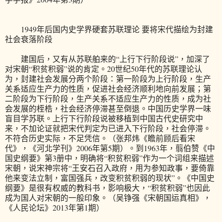
1949年后国内史学界硬套苏联理论 要将宋代描绘为封建
社会衰落阶段
建国后，又有从苏联舶来的“上行下行阶段说”，加深了
对宋朝“积贫积弱”说的肯定。20世纪50年代的苏联理论认
为，封建社会发展分两个阶段：第一阶段为上行阶段，生产
关系适应生产力的性质，促进社会经济顺利地向前发展；第
二阶段为下行阶段，生产关系不适应生产力的性质，成为社
会发展的桎梏，社会经济停滞甚至倒退。中国历史学界一味
盲目学苏联。上行下行阶段说被移植到中国古代史研究中
来，不加论证就把宋代判定为已进入下行阶段，社会停滞。
不符合历史实际，不足凭信。（张邦炜《瞻前顾后看宋
代》，《河北学刊》2006年第5期）。到1963年，翦伯赞《中
国史纲要》第3册中，明确将“积贫积弱”作为一个词组来描述
宋朝，说宋神宗将“王安石召入政府，用为参知政事，要倚靠
他来变法立制，富国强兵，改变积贫积弱的现状”。《中国史
纲要》是很有权威的教科书，影响极大，“积贫积弱”也因此
成为国人对宋朝的一般印象。（吴铮强《宋朝国运真相》，
《人民论坛》2013年第1期）