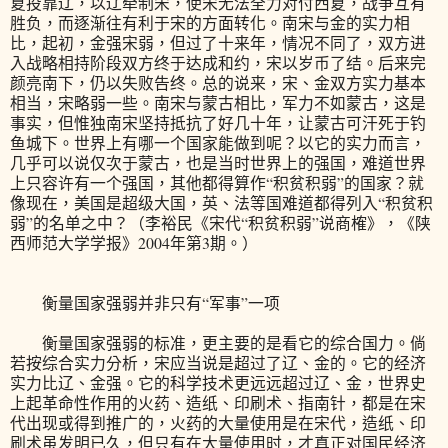
夏投靠辽，以辽牵制宋，使宋无法全力对付西夏，战争互有
胜负，而逐渐往有利于宋的方面转化。南宋与金的实力相
比，起初，金强宋弱，但过了十来年，情况不同了，双方进
入战略相持阶段双方终于达成和约，宋以岁币了结。后来完
颜亮南下，仍以失败告终。总的说来，宋、金双方实力基本
相当，宋略弱一些。南宋与蒙古相比，军力不如蒙古，这是
事实，但惟独南宋坚持抵抗了好几十年，让蒙古可汗死于钓
鱼城下。世界上有哪一个国家能做到呢？以它的实力而言，
几乎可以说仅次于蒙古，也是当时世界上的强国，难道世界
上只容许有一个强国，其他都得算作“积贫积弱”的国家？就
像现在，美国是超级大国，英、法等国难道都得列入“积贫积
弱”的名单之中？（李裕民《宋代“积贫积弱”说商榷》，《陕
西师范大学学报》2004年第3期。）
衡量国家强弱并非只有“军事”一项
衡量国家强弱的标准，更主要的是看它的综合国力。倘
若按综合实力分析，宋应当说是超过了辽、金的。它的经济
实力比辽、金强。它的科学技术更远远超过辽、金，世界史
上起革命性作用的火药、造纸、印刷术、指南针，都是在宋
代出现或得到推广的，火药的大量使用是在宋代，造纸、印
刷术虽发明已久，但只有在大量使用时，才真正对国民经济