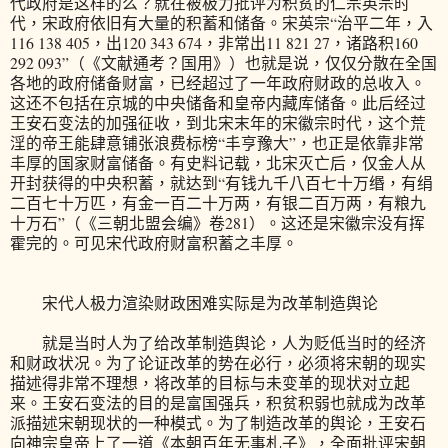
代政府是这样的么？就在被极力批评为积贫的仁宗英宗时
代，宋政府依旧有大量的积蓄和储备。宋英宗“治平二年，入
116 138 405，出120 343 674，非常出11 821 27，诸路积160
292 093”（《文献通考？国用》）也就是说，仅仅分散在全国
各地的政府储备财富，已经超过了一年政府财政的总收入。
这还不包括在京城的中央储备和皇帝内藏库储备。此后经过
王安石变法的加强征收，到北宋末年的宋徽宗时代，这个荒
淫的帝王能肆意铺张浪费标榜“丰亨豫大”，也正是依靠非常
丰厚的国家财富储备。有史料记载，北宋灭亡后，仅金人从
开封获得的中央积蓄，就达到“有钱九千八百七十万缗，有绢
二百七十万匹，有金一百二十万两，有银二百万两，有粮九
十万石”（《三朝北盟会编》卷281）。这还是宋徽宗没有挥
霍完的。可见宋代政府财富积蓄之丰厚。
宋代人极力渲染财政困难实际是为改革制造舆论
就是当时人为了给改革制造舆论，人为贬低当时的经济
和财政状况。为了论证改革的势在必行，必须将宋朝的现实
描述得非常不理想，将改革的目标与未变革的现状对立起
来。王安石变法的目的是富国强兵，积贫积弱也就成为改革
派描述宋朝现状的一种模式。为了制造改革的舆论，王安石
向神宗皇帝上了一道《本朝百年无事札子》，全面批评宋朝