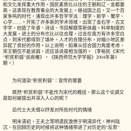
和文化发挥重大作用。国民素质比以往的王朝和辽、金都要
高，这表现在教育事业的大发展上。继战国之后，又一个百
家争鸣的时代，涌现出许多哲学学派：理学、新学、蜀学、
心学……。开拓了许多新的学术领域，出现了金石学、古文
字学，创造了年谱、诗话、书目解题等新体裁。科举制度的
大发展，进士的分布也比以往合理，过去在南方有许多空白
点，到宋代都得到了填补，人才的合理分布，对缩小地区差
异起了良好的作用。以上说明，如果从综合国力角度考虑，
宋王朝仅不能说弱，还应该说是相当强的。（李裕民《宋代
“积贫积弱”说商榷》，《陕西师范大学学报》2004年第3
期。）
为何渲染“积贫积弱”：宣传的需要
既然“积贫积弱”不能作为宋代的概括，那么这个论调又
是如何被提出并深入人心的呢？
后代士大夫借以抒发对所处时代的情绪
明末清初，王夫之等明遗民激愤于明清异代，神州陆
沉，在回顾历史的时候将这种情绪带进了对历史的“反思”