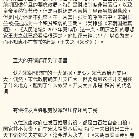
前期因循苟且的萎靡政局，特别是财政制度非常落后，以致
皇帝虽然很节俭，但是百姓还是不富裕；皇帝虽然很勤政，
但是国力还是不强盛。在一片富国强兵的呼唤声中，宋朝日
益被描述成为一个积贫积弱的王朝。（吴铮强《宋朝国运真
相》，《人民论坛》2013年第1期）这一点，明清之际的思想
家王夫之就已经看得很清楚，他批评宋神宗犯了“以贫为虑，
而不知患不在贫”的错误（王夫之《宋论》）。
巨大的开销都用到了哪里
认为宋朝“积贫”的一大证据，是认为宋代政府开支巨
大。诚然，宋代政府确实开支广大，但要看到这些开支用在
了什么地方，起到了什么效果。开支大并非是“积贫”的代名
词
有偿征发百姓服劳役减轻压榨还利于民
以往汉唐政府征发百姓服劳役，都是由百姓自备口粮，
国家并不负责，而在宋太祖登基后就“特令一夫日给米二升，
天下诸处役夫亦如之，迄今遂为永式”（《宋朝事实类苑》卷