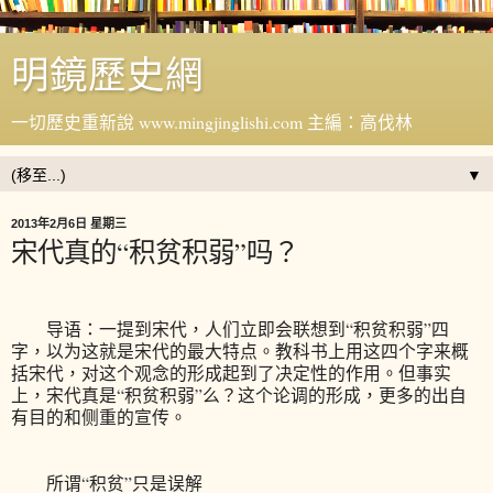
明鏡歷史網
一切歷史重新說 www.mingjinglishi.com 主編：高伐林
▼
2013年2月6日 星期三
宋代真的“积贫积弱”吗？
导语：一提到宋代，人们立即会联想到“积贫积弱”四
字，以为这就是宋代的最大特点。教科书上用这四个字来概
括宋代，对这个观念的形成起到了决定性的作用。但事实
上，宋代真是“积贫积弱”么？这个论调的形成，更多的出自
有目的和侧重的宣传。
所谓“积贫”只是误解