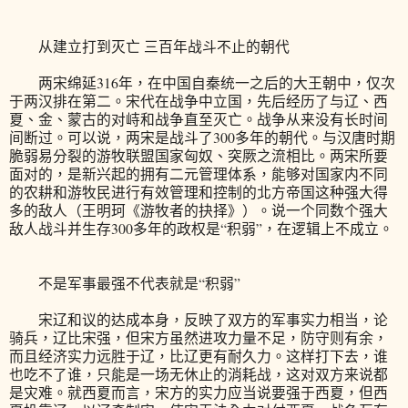
从建立打到灭亡 三百年战斗不止的朝代
两宋绵延316年，在中国自秦统一之后的大王朝中，仅次
于两汉排在第二。宋代在战争中立国，先后经历了与辽、西
夏、金、蒙古的对峙和战争直至灭亡。战争从来没有长时间
间断过。可以说，两宋是战斗了300多年的朝代。与汉唐时期
脆弱易分裂的游牧联盟国家匈奴、突厥之流相比。两宋所要
面对的，是新兴起的拥有二元管理体系，能够对国家内不同
的农耕和游牧民进行有效管理和控制的北方帝国这种强大得
多的敌人（王明珂《游牧者的抉择》）。说一个同数个强大
敌人战斗并生存300多年的政权是“积弱”，在逻辑上不成立。
不是军事最强不代表就是“积弱”
宋辽和议的达成本身，反映了双方的军事实力相当，论
骑兵，辽比宋强，但宋方虽然进攻力量不足，防守则有余，
而且经济实力远胜于辽，比辽更有耐久力。这样打下去，谁
也吃不了谁，只能是一场无休止的消耗战，这对双方来说都
是灾难。就西夏而言，宋方的实力应当说要强于西夏，但西