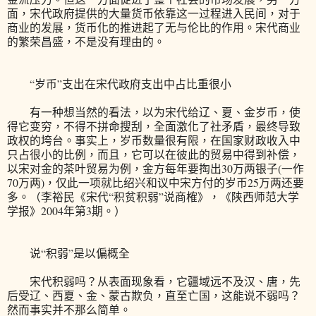
面，宋代政府提供的大量货币依靠这一过程进入民间，对于
商业的发展，货币化的推进起了无与伦比的作用。宋代商业
的繁荣昌盛，不是没有理由的。
“岁币”支出在宋代政府支出中占比重很小
有一种想当然的看法，以为宋代给辽、夏、金岁币，使
得它变穷，不得不拼命搜刮，全面激化了社矛盾，最终导致
政权的垮台。事实上，岁币数量很有限，在国家财政收入中
只占很小的比例，而且，它可以在彼此的贸易中得到补偿，
以宋对金的茶叶贸易为例，金方每年要掏出30万两银子(一作
70万两)，仅此一项就比绍兴和议中宋方付的岁币25万两还要
多。（李裕民《宋代“积贫积弱”说商榷》，《陕西师范大学
学报》2004年第3期。）
说“积弱”是以偏概全
宋代积弱吗？从表面现象看，它疆域远不及汉、唐，先
后受辽、西夏、金、蒙古欺负，直至亡国，这能说不弱吗？
然而事实并不那么简单。