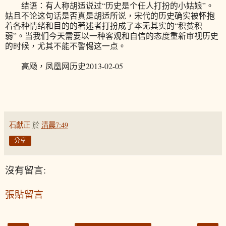
结语：有人称胡适说过“历史是个任人打扮的小姑娘”。
姑且不论这句话是否真是胡适所说，宋代的历史确实被怀抱
着各种情绪和目的的著述者打扮成了本无其实的“积贫积
弱”。当我们今天需要以一种客观和自信的态度重新审视历史
的时候，尤其不能不警惕这一点。
高飏，凤凰网历史2013-02-05
石獻正
於
清晨7:49
分享
沒有留言:
張貼留言