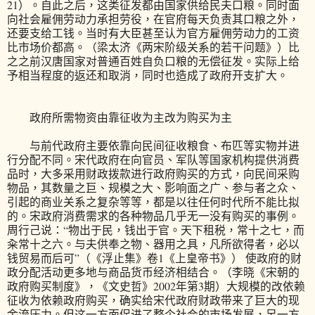
21）。自此之后，这类征发都由国家供给民夫口粮。同时面
向社会雇佣劳动力承担劳役，在官府每天负责其口粮之外，
还要支给工钱。当时有大臣甚至认为官方雇佣劳动力的工资
比市场价都高。（梁太济《两宋阶级关系的若干问题》）比
之之前汉唐国家对普通百姓自负口粮的无偿征发。实际上给
予相当程度的返还和取消，同时也造成了政府开支扩大。
政府所需物资由靠征收为主改为购买为主
与前代政府主要依靠向民间征收粮食、布匹等实物并进
行分配不同。宋代政府在向官员、军队等国家机构提供消费
品时，大多采用财政拨款进行政府购买的方式，向民间采购
物品，其数量之巨、规模之大、影响面之广、参与者之众、
引起的商业关系之复杂等等，都是以往任何时代所不能比拟
的。宋政府消费需求的各种物品几乎无一没有购买的事例。
周行己说：“物出于民，钱出于官。天下租税，常十之七，而
籴常十之六。与夫供奉之物、器用之具，凡所欲得者，必以
钱贸易而后可”（《浮止集》卷1《上皇帝书》） 使政府的财
政分配活动更多地与商品货币经济相结合。（李晓《宋朝的
政府购买制度》，《文史哲》2002年第3期）大规模的改依赖
征收为依赖政府购买，确实给宋代政府财政带来了巨大的现
金流压力。但这一方面促进了整个社会的市场发展，另一方