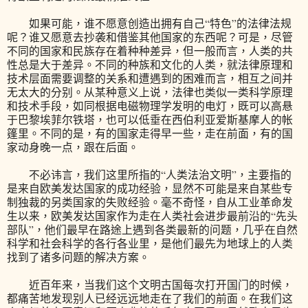
如果可能，谁不愿意创造出拥有自己“特色”的法律法规
呢？谁又愿意去抄袭和借鉴其他国家的东西呢？可是，尽管
不同的国家和民族存在着种种差异，但一般而言，人类的共
性总是大于差异。不同的种族和文化的人类，就法律原理和
技术层面需要调整的关系和遭遇到的困难而言，相互之间并
无太大的分别。从某种意义上说，法律也类似一类科学原理
和技术手段，如同根据电磁物理学发明的电灯，既可以高悬
于巴黎埃菲尔铁塔，也可以低垂在西伯利亚爱斯基摩人的帐
篷里。不同的是，有的国家走得早一些，走在前面，有的国
家动身晚一点，跟在后面。
不必讳言，我们这里所指的“人类法治文明”，主要指的
是来自欧美发达国家的成功经验，显然不可能是来自某些专
制独裁的另类国家的失败经验。毫不奇怪，自从工业革命发
生以来，欧美发达国家作为走在人类社会进步最前沿的“先头
部队”，他们最早在路途上遇到各类最新的问题，几乎在自然
科学和社会科学的各行各业里，是他们最先为地球上的人类
找到了诸多问题的解决方案。
近百年来，当我们这个文明古国每次打开国门的时候，
都痛苦地发现别人已经远远地走在了我们的前面。在我们这