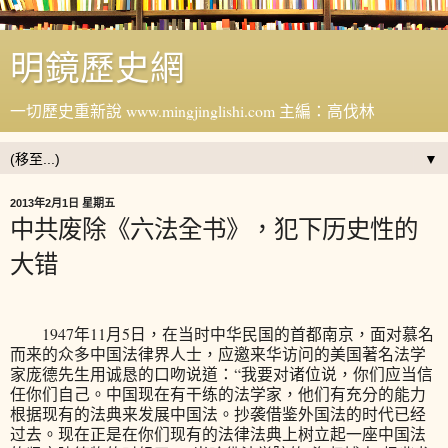
明鏡歷史網
一切歷史重新說 www.mingjinglishi.com 主編：高伐林
▼
2013年2月1日 星期五
中共废除《六法全书》，犯下历史性的
大错
1947年11月5日，在当时中华民国的首都南京，面对慕名
而来的众多中国法律界人士，应邀来华访问的美国著名法学
家庞德先生用诚恳的口吻说道：“我要对诸位说，你们应当信
任你们自己。中国现在有干练的法学家，他们有充分的能力
根据现有的法典来发展中国法。抄袭借鉴外国法的时代已经
过去。现在正是在你们现有的法律法典上树立起一座中国法