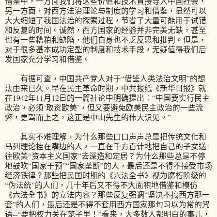
借鉴中，一方面我们将这些价值和技术直接导入中国社会，
另一方面，对西方法治理论与制度的学习和借鉴，显然可以
大大缩短了我国法治的探索过程，节省了大量可能用于试错
和反复的时间。诚然，西方国家的经验并非完美无缺，甚至
也有一些糟粕和缺陷，他们自身也不乏反思和批判。但是，
对于很多基本成功定型的制度和技术手段，无疑值得我们后
发国家充分学习和借鉴。
有据可查，中国共产党人对于“借鉴人类法治文明”的想
法由来已久。早在民主革命时期，中共报纸《新华日报》就
在1942年11月12日的一篇社论中明确提出：“中国要实行民主
政治，必须‘取资欧美’，但又要避免欧美民主政治的一些流
弊，更驾而上之，这正是中山先生的伟大识见。”
其实不难理解，为什么那些口口声声总是把传统文化和
马列理论挂在嘴边的人，一直在千方百计地把自己的子女送
往欧美“资本主义国家”去深造和定居？为什么那些总是不停
地鼓吹“国家干预”“国家垄断”的人，最后还是不得不接受市场
经济铁律？那些把民国时期的《六法全书》视为腐朽阶级的
“伪法统”的人们，几十年后又不得不大面积地借鉴和模仿
《六法全书》的立法内容？那些反复强调“坚决不搞西方那一
套”的人们，最后还是不得不套用西方国家那句习以为常的咒
语--“要把权力关在笼子里！”看来，大多数人都明白的事儿，