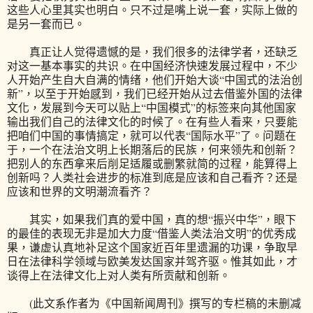
这些人心里其实也明白。只不过是嘴上说一套，实际上做的
是另一套而已。
真正让人觉得遗憾的是，我们很多的法律学者，还缺乏
对这一基本事实的共识。在中国经济快速发展过程中，不少
人开始产生自大自满的情绪，他们开始大谈“中国式的法治创
新”，以至于开始感到，我们已经开始从过去借鉴外国的法律
文化，发展到今天可以贴上“中国模式”的标签来向其他国家
输出我们自己的法律文化的时候了。在有些人看来，只要能
把咱们中国的事情搞定，就可以代表“国际水平”了。问题在
于，一个在法治文明上长期落后的民族，何来领先和创新？
把别人的东西拿来后削足适履或删繁就简的过程，能算得上
创新吗？人类社会进步的标准到底是应该和自己看齐？还是
应该和世界的文明潮流看齐？
其实，如果我们真的爱中国，真的想“振兴中华”，眼下
的最佳的表现无非是加大力度“借鉴人类法治文明”的优秀成
果，谦虚认真地补足这个国家近百年里遗漏的功课，争取早
日在法律科学领域与欧美发达国家并驾齐驱。惟其如此，才
谈得上在法律文化上对人类有所贡献和创新。
(此文系作者为《中国新闻周刊》撰写的专栏稿的未删减