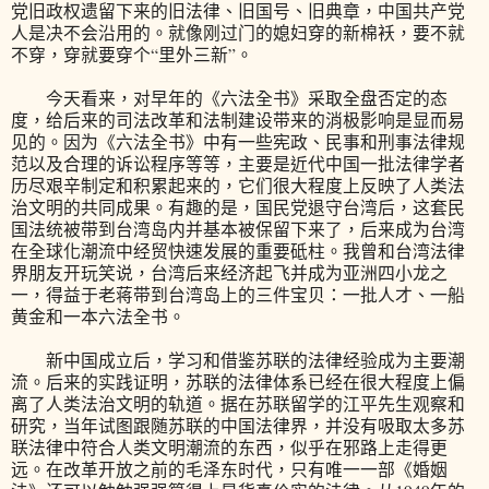
党旧政权遗留下来的旧法律、旧国号、旧典章，中国共产党
人是决不会沿用的。就像刚过门的媳妇穿的新棉袄，要不就
不穿，穿就要穿个“里外三新”。
今天看来，对早年的《六法全书》采取全盘否定的态
度，给后来的司法改革和法制建设带来的消极影响是显而易
见的。因为《六法全书》中有一些宪政、民事和刑事法律规
范以及合理的诉讼程序等等，主要是近代中国一批法律学者
历尽艰辛制定和积累起来的，它们很大程度上反映了人类法
治文明的共同成果。有趣的是，国民党退守台湾后，这套民
国法统被带到台湾岛内并基本被保留下来了，后来成为台湾
在全球化潮流中经贸快速发展的重要砥柱。我曾和台湾法律
界朋友开玩笑说，台湾后来经济起飞并成为亚洲四小龙之
一，得益于老蒋带到台湾岛上的三件宝贝：一批人才、一船
黄金和一本六法全书。
新中国成立后，学习和借鉴苏联的法律经验成为主要潮
流。后来的实践证明，苏联的法律体系已经在很大程度上偏
离了人类法治文明的轨道。据在苏联留学的江平先生观察和
研究，当年试图跟随苏联的中国法律界，并没有吸取太多苏
联法律中符合人类文明潮流的东西，似乎在邪路上走得更
远。在改革开放之前的毛泽东时代，只有唯一一部《婚姻