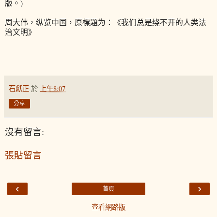
版。)
周大伟，纵览中国，原標題为：《我们总是绕不开的人类法
治文明》
石獻正
於
上午8:07
分享
沒有留言:
張貼留言
‹
›
首頁
查看網路版