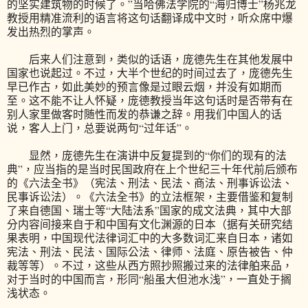
的坚实建筑物的时候了。”当哈佛法学院的“海归博士”杨兆龙
教授用精准流利的语言将这句话翻译成中文时，听众席中爆
发出热烈的掌声。
后来人们注意到，类似的话语，庞德先生在其他发展中
国家也说起过。不过，大半个世纪的时间过去了，庞德先生
早已作古，如此美妙的预言像是过眼云烟，并没有如期而
至。这不能不让人怀疑，庞德教授当年这句话时是否带有在
别人家里做客时随性而发的恭谦之辞。用我们中国人的话
说，客人上门，总要说两句“过年话”。
显然，庞德先生在演讲中反复提到的“你们的现有的法
典”，应当指的是当时民国政府在上个世纪三十年代前后颁布
的《六法全书》（宪法、刑法、民法、商法、刑事诉讼法、
民事诉讼法）。《六法全书》的立法框架，主要借鉴和复制
了来自德国、瑞士等“大陆法系”国家的成文法典，其中大部
分内容间接来自于和中国有文化渊源的日本（据有关研究结
果表明，中国现代法律词汇中的大多数词汇来自日本，诸如
宪法、刑法、民法、国际公法、律师、法庭、原告被告、仲
裁等等）。不过，这些从西方照抄照搬过来的法律舶来品，
对于当时的中国而言，形同“船虽大但池水浅”，一直处于搁
浅状态。