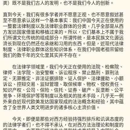
类）既不是我们古人的发明，也不是我们今人的创新。
直到今天，我们有很多学者并不愿意正视、也不愿意叙述甚
至不愿意承认这样一个基本事实：我们中国今天正在使用的
一整套法律制度以及法律职业群体的分类，几乎全部是从西
方发达国家借鉴和移植过来的。所以，它们基本上不属于我
们所谓文化传统的组成部分。所谓传统，是本民族文化源远
流长到现在仍然还在承继和习用的东西。但是，近现代法律
制度、法律职业群体这些知识体系，在我们中国老祖宗留给
我们的数千年的文化里其实并不存在。
在法律学领域里，我们今天正在使用的法院、检察院、
律师、法学院、治安警察、诉讼程序、禁止酷刑、罪刑法
定、无罪推定、非法证据排除、证人保护、法律援助、小额
诉讼、控辩交易、监狱管理、取保候审、物权、侵权责任、
知识产权、公司、保险、信托、证券、破产、反垄断、公平
竞争、环境保护等等制度以及相关的技术手段，几乎无一例
外来自近现代欧美发达国家现成的法治概念和经验，其中蕴
含了全世界人类文明进步的诸多核心主流价值。
今天，即便是那些对西方经验持强烈排斥和讥讽态度的
的法律学者们，也不得不承认，在对西方法治理论和制度的