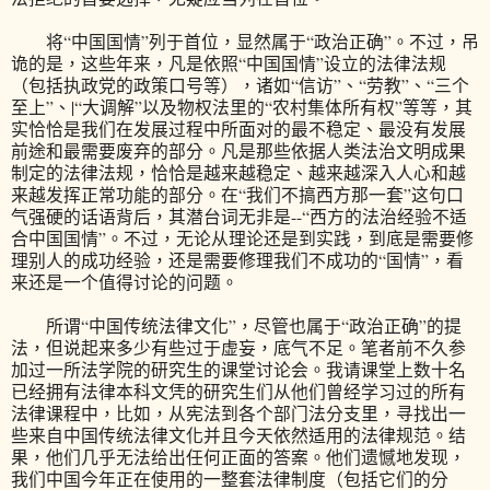
将“中国国情”列于首位，显然属于“政治正确”。不过，吊
诡的是，这些年来，凡是依照“中国国情”设立的法律法规
（包括执政党的政策口号等），诸如“信访”、“劳教”、“三个
至上”、|“大调解”以及物权法里的“农村集体所有权”等等，其
实恰恰是我们在发展过程中所面对的最不稳定、最没有发展
前途和最需要废弃的部分。凡是那些依据人类法治文明成果
制定的法律法规，恰恰是越来越稳定、越来越深入人心和越
来越发挥正常功能的部分。在“我们不搞西方那一套”这句口
气强硬的话语背后，其潜台词无非是--“西方的法治经验不适
合中国国情”。不过，无论从理论还是到实践，到底是需要修
理别人的成功经验，还是需要修理我们不成功的“国情”，看
来还是一个值得讨论的问题。
所谓“中国传统法律文化”，尽管也属于“政治正确”的提
法，但说起来多少有些过于虚妄，底气不足。笔者前不久参
加过一所法学院的研究生的课堂讨论会。我请课堂上数十名
已经拥有法律本科文凭的研究生们从他们曾经学习过的所有
法律课程中，比如，从宪法到各个部门法分支里，寻找出一
些来自中国传统法律文化并且今天依然适用的法律规范。结
果，他们几乎无法给出任何正面的答案。他们遗憾地发现，
我们中国今年正在使用的一整套法律制度（包括它们的分