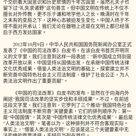
个交织着大国意识和历史悲情的千年古国里，虽然孔夫子也
留下过“礼失求诸野”这句善言，但中国文明在传统上不仅不
擅长对外传教，更不乐于谦和地学他人之长。晚清时在千年
之未有的变局之下，这种心态被迫发生变化。中国人终于不
得不面对并承认：我们无论在器物上还是在文明上都已经落
后于西方发达国家。
2012年10月9日，中华人民共和国国务院新闻办公室正式
发表了《中国的司法改革》白皮书。在该白皮书首页开明宗
义的文字里，我们注意到这样一段表述：“新中国成立特别是
改革开放以来，中国坚持从国情出发，在承继中国传统法律
文化优秀成果、借鉴人类法治文明的基础上，探索建立并不
断完善中国特色社会主义司法制度，维护了社会公正，为人
类法治文明作出了重要贡献”。
《中国的司法改革》白皮书的发布，显然在于向海内外
阐述“我国司法改革的坚实步伐和丰硕成果”。不过，在前述
这段文字里，我们注意到，它罗列了三个推动“我国特色社会
主义司法制度不断完善”关键要素，它们的排列顺序为：第一
是“中国国情”，其次是“中国传统法律文化优秀成果”，最后是
“人类法治文明”。笔者以为，这种排列并不符合客观实际。
事实上，“借鉴人类法治文明”，应该是这三个关键要素中无
法拒绝的首要选择，无疑应当列在首位。