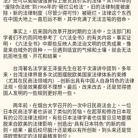
法》还可以勉勉强强算得上是货真价实的法律。从1949年的
“废除伪法统”到1966年的“砸烂公检法”，旧的法律制度被废
除，新的法律制度（尽管少得可怜）被砸烂。法律这个东西
在中国大地上一直厄运不断，其中充满了无法言喻的宿命。
事实上，后来国内改革开放时期的立法中，立法部门和
学者们不约而同地参考了《六法全书》的有关内容。事实证
明，《六法全书》中那些反映人类法治文明的优秀成果，像
是来自域外的良种，一旦遇到适宜的气候和土壤，就会无法
抗拒地生根、开花和结果。
台湾著名法学家王泽鉴先生在若干次演讲中提到，多年
来，台湾法律界曾多次试图摆脱欧美国家法律体系的束缚
（尤其在民商法领域内）--创新出具有中国人自身特色的法律
法规。但是效果都很不理想。最后，改来改去，还是觉得德
国人发明的一些规则更好用一些。
两年前，在烟台大学召开的一次中日民商法会上，一位
日本民商法学者也诉说了类似的苦恼。在起草和修改日本现
有的公司法律法规时，有些日本法律学者也信誓旦旦地要摆
脱来自欧美的法律影响，创造出“具有日本特色”的新的规
则。结果，最后绞尽脑汁还是难以有所创新，到头来还是觉
得欧盟制定的法规最精准到位。