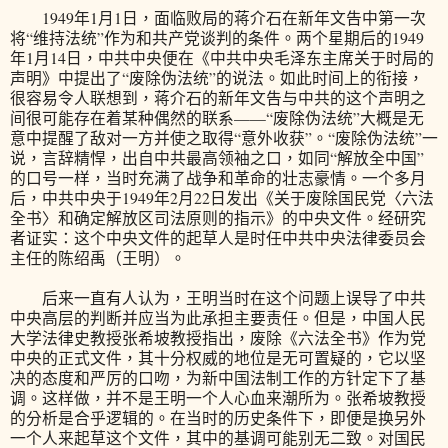
1949年1月1日，面临败局的蒋介石在新年文告中第一次
将“维持法统”作为和共产党谈判的条件。两个星期后的1949
年1月14日，中共中央便在《中共中央毛泽东主席关于时局的
声明》中提出了“废除伪法统”的说法。如此时间上的衔接，
很容易令人联想到，蒋介石的新年文告与中共的这个声明之
间很可能存在着某种偶然的联系——“废除伪法统”大概是无
意中提醒了敌对一方并使之取得“意外收获”。“废除伪法统”一
说，言辞精悍，出自中共最高领袖之口，如同“解放全中国”
的口号一样，当时充满了战争和革命的壮志豪情。一个多月
后，中共中央于1949年2月22日发出《关于废除国民党〈六法
全书〉和确定解放区司法原则的指示》的中央文件。经研究
者证实：这个中央文件的起草人是时任中共中央法律委员会
主任的陈绍禹（王明）。
后来一直有人认为，王明当时在这个问题上误导了中共
中央高层的判断并应当为此承担主要责任。但是，中国人民
大学法律史教授张希坡教授指出，废除《六法全书》作为党
中央的正式文件，其十分权威的地位是无可置疑的，它以坚
决的态度和严厉的口吻，为新中国法制工作的方针定下了基
调。这样做，并不是王明一个人心血来潮所为。张希坡教授
的分析是合乎逻辑的。在当时的历史条件下，即便是换另外
一个人来起草这个文件，其中的基调可能别无二致。对国民