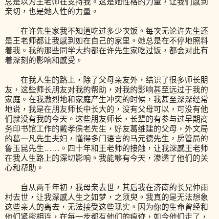
总是以为王老师在支持我。这是她性格的力量，让我们感到
亲切，也是她人性的力量。
在许先生家我不知道吃过多少次饭。每次无论许先生还
是王老师都让我感到如在自己的家里。她总是在不停地照料
着我。我的那些同学大约都在许先生家吃过饭，都会对此有
着深刻的影响和感受。
在我人生的路上，除了父母亲友外，结识了很多师长朋
友，这些师长朋友对我的帮助，对我的影响甚至远过于我的
家庭。在我激烈地和家庭产生冲突的时候，我甚至深深经常
地说，我是在朋友师长中长大的，没有父母可以，可没有他
们就没有我的今天。这些朋友师长，长辈的有参与过早期商
务印书馆工作的戴孝侯老先生，好友葛维建的父母，外文局
的葛一凡先生夫妇，懂得多门语言的马元德先生，房管局的
鲁玉昆先生……。四十年和王老师的接触，让我深感王老师
在我人生路上的深切影响。我能够有今天，渗透了他们的关
心和帮助。
自从两千年初，我母亲去世，其后我在济南的长兄仲雨
村去世，让我深感人生之如梦，之须臾。我真的是无法想象
这些亲人的离去，无法接受这些现实。因为你的生命曾经和
他们紧密相连，在每一步都有他们的痕迹，如今他们走了，