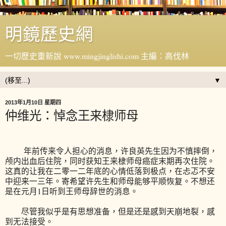
明鏡歷史網
一切歷史重新說 www.mingjinglishi.com 主編：高伐林
▼
2013年1月10日 星期四
仲维光：悼念王来棣师母
年前传来令人担心的消息，许良英先生因为不慎摔倒，
颅内出血后住院，同时获知王来棣师母癌症末期再次住院。
这真的让我在二零一二年底的心情低落到极点，在忐忑不安
中迎来一三年。寄希望许先生和师母能够平顺恢复。不想还
是在元月1日听到王师母辞世的消息。
尽管我似乎是有思想准备，但是还是感到天崩地裂，感
到无法接受。