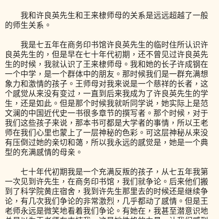
我和许良英先生和王来棣师母的关系是远远超越了一般
的师生关系。
我是七五年在商务印书馆许良英先生的临时住所认识许
良英先生的，但是早在七十年代初期，还不曾见过许良英先
生的时候，我就认识了王来棣师母。我和她的长子许成钢在
一个中学，是一个群体中的朋友。那时候我们是一群充满想
象力和激情的孩子。王师母对我来说是一个慈祥的长者，这
个感觉从来没有变过，一直到后来我成为了许良英先生的学
生，还是如此。但是那个时候我就听同学说，她实际上是范
文澜的中国近代史一书很多章节的撰写者。那个时候，对于
我们这些孩子来说，那本书可都是大学者的事情，所以王老
师在我们心里也蒙上了一层神秘的色彩。可这层神秘从来没
有压倒过她的亲切和蔼，所以我永远的感觉是，她是一个典
型的充满感情的母亲。
七十年代初期我是一个充满反叛的孩子，从七五年我第
一次见到许先生，在商务印书馆，我们就争论。后来他们搬
到了科学院黄庄宿舍，我到许先生那里去的时候还是继续争
论，有几次我们争论的非常激烈，几乎都动了感情。但是王
老师永远是微笑地看着我们争论。有她在，我甚至潜意识地