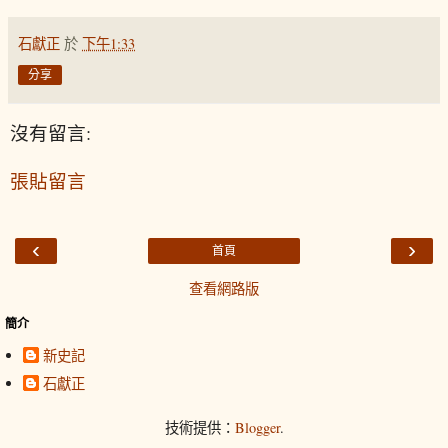
石獻正
於
下午1:33
分享
沒有留言:
張貼留言
‹
›
首頁
查看網路版
簡介
新史記
石獻正
技術提供：
Blogger
.