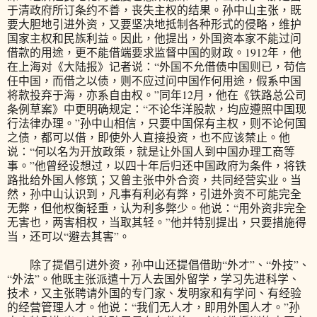
于清政府所订条约不善，丧失主权的结果。孙中山主张，既
要大胆地引进外资，又要坚决地抵制各种形式的侵略，维护
国家主权和民族利益。因此，他提出，外国资本家不能过问
借款的用途，更不能借端要求监督中国的财政。1912年，他
在上海对《大陆报》记者说：“外国不允借债中国则已，苟信
任中国，而借之以债，则不应过问中国作何用途，假系中国
将款投弃于海，亦系自由权。”同年12月，他在《铁路总公司
条例草案》中更明确规定：“不论华洋股款，均应遵照中国现
行法律办理。”孙中山相信，只要中国保有主权，则不论何国
之债，都可以借，即使外人直接投资，也不应该禁止。他
说：“何以名为开放政策，就是让外国人到中国办理工商等
事。”他曾经设想过，以四十年后归还中国政府为条件，将铁
路批给外国人修筑；又曾主张中外合资，共同经营实业。当
然，孙中山认识到，凡事有利必有弊，引进外资不可能完全
无弊，但他权衡轻重，认为利多弊少。他说：“用外资非完全
无害也，两害相权，当取其轻。”他并特别提出，只要措施得
当，还可以“避去其害”。
除了提倡引进外资，孙中山还提倡借助“外才”、“外技”、
“外法”。他既主张派遣十万人去国外留学，学习先进科学、
技术，又主张聘请外国的专门家、发明家和有学问、有经验
的经营管理人才。他说：“我们无人才，即用外国人才。”孙