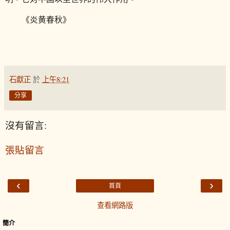
《炎黄春秋》
石獻正
於
上午8:21
分享
沒有留言:
張貼留言
‹
›
首頁
查看網路版
簡介