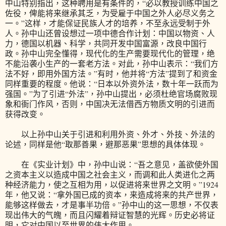
中山特别指出，这种聘用是有条件的，“必以教授训练中国之
佐役，俾能将来继承其乏，为受雇于中国之外人必尽义务之
一。”这样，才能保证民族人才的培养，不至永远受制于外
人。孙中山还曾设想过一项中德合作计划：中国以物资、人
力，德国以机器、科学，共同开发中国富源，改良中国行
政。孙中山完全懂得，现代化的生产需要现代化的管理，绝
不能沿袭小生产的一套老方法。对此，孙中山表示：“我们方
法不好，即用外国方法。”有时，他并将“方法”提到了和资金
同样重要的程度。他说：“日本以外资外法，数十年一跃而为
强国。”为了引进“外法”，孙中山提出，必须杜绝官场腐败现
象和衙门作风，否则，中国决无法借西方物质文明的引进而
获得改变。
以上孙中山关于引进和利用外资、外才、外技、外法的
论述，同样是他“取那善果，避那恶果”思想的具体体现。
在《实业计划》中，孙中山说：“吾之意见，盖欲使外国
之资本主义以造成中国之社会主义，而调和此人类进化之两
种经济能力，使之互相为用，以促进将来世界之文明。”1924
年，他又说：“拿外国已成的资本，来造成将来的共产世界，
能够这样做去，才是事半功倍。”孙中山的这一思想，不仅表
现出伟大的气魄，而且闪耀着辩证智慧的光辉。历史必将证
明，它对中国以至世界的伟大作用。