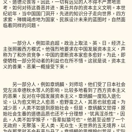
义、道德沦丧等。因此，一切有远见的人不得不严肃地思
考，如何对待这善恶并进、美丑共存的资本主义文明。本世
纪初年，当中国国门洞开，先进的知识分子走向世界，四方
求索，殚精竭虑地为国家、民族设计未来的蓝图时，自然面
临着同样的问题。
一部分人，例如梁启超，政治上取法、英、日，经济上
主张照搬西方模式。他强烈地要求在中国发展资本主义，声
称为了和外资竞争，中国的垄断资本家愈多愈好。为此，即
使牺牲一部分劳动者的利益也在所不惜。这就是说，资本主
义的善果、恶果一概接受下来。
另一部分人，例如章炳麟、刘师培，他们受了日本社会
党左派幸德秋水等人的影响，比较多地看到了西方资本主义
的恶果，反对在中国发展资本主义。章炳麟一度陷入退化
论，认为愈文明之人愈恶，愈野蛮之人，其恶也就愈减。为
减少恶，人类不如退到原始社会。但是，章炳麟又觉得，原
始社会生番的道德品质也还不十分理想，“犹具淫杀性”，因
此，人类不如学猴子，“吾辈拟猿可也”。他甚至设想了一个
无政府、无聚落、无人类、无众生、无世界的五无境界，以
为在那里就不会有恶与丑了。章炳麟的思想貌似荒诞，实际