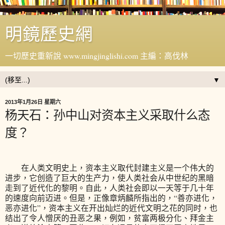
明鏡歷史網
一切歷史重新說 www.mingjinglishi.com 主編：高伐林
▼
2013年1月26日 星期六
杨天石：孙中山对资本主义采取什么态
度？
在人类文明史上，资本主义取代封建主义是一个伟大的
进步，它创造了巨大的生产力，使人类社会从中世纪的黑暗
走到了近代化的黎明。自此，人类社会即以一天等于几十年
的速度向前迈进。但是，正像章炳麟所指出的，“善亦进化，
恶亦进化”，资本主义在开出灿烂的近代文明之花的同时，也
结出了令人憎厌的丑恶之果，例如，贫富两极分化、拜金主