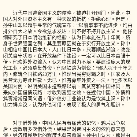
近代中国遭帝国主义的侵略，被迫打开国门，因此，中
国人对外国资本主义有一种天然的抵抗、拒绝心理。但是，
孙中山却以超乎寻常的气魄宣布：“以前事事不能进步，均由
排外自大之故。今欲急求发达，则不得不持开放主义。”他仔
细研究了日本明治维新的经验，认为日本能在几十年间，跻
身于世界强国之列，其重要原因就在于实行开放主义。孙中
山相信中国比日本大，人口比日本多，只要顺应潮流，改变
闭关自守状态，在开放条件下建设，一定可以比日本富强十
倍。他欢迎外资输入，认为中国财力不足，要建设庞大的现
代工业，必须募集外资。他以铁路为例说：“鄙人拟于十年之
内，修筑全国铁路20万里，惟现当民穷财竭之时，国家及人
民皆无力筹此巨款。无已，惟有募集外资之一法。”他多次以
美国为例，说明美国未造铁路以前，其贫穷和中国相同，后
来向外国借债筑路，才收到富强之效。在近代中国，外债和
鸩毒常常是同义语，借外债办工业被认为是饮鸩止渴。孙中
山力排众议，认为外债可借，表现了极大的勇气和胆识。
对于借外债，中国人民有着痛苦的记忆。鸦片战争以
后，清政府多次借外债，结果是对帝国主义的依附愈来愈
深，经济殖民地化的程度也愈来愈深。孙中山认为，那是由