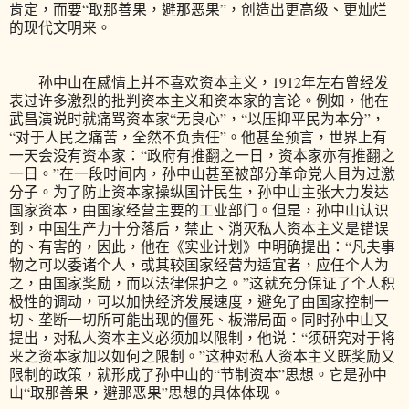
肯定，而要“取那善果，避那恶果”，创造出更高级、更灿烂
的现代文明来。
孙中山在感情上并不喜欢资本主义，1912年左右曾经发
表过许多激烈的批判资本主义和资本家的言论。例如，他在
武昌演说时就痛骂资本家“无良心”，“以压抑平民为本分”，
“对于人民之痛苦，全然不负责任”。他甚至预言，世界上有
一天会没有资本家：“政府有推翻之一日，资本家亦有推翻之
一日。”在一段时间内，孙中山甚至被部分革命党人目为过激
分子。为了防止资本家操纵国计民生，孙中山主张大力发达
国家资本，由国家经营主要的工业部门。但是，孙中山认识
到，中国生产力十分落后，禁止、消灭私人资本主义是错误
的、有害的，因此，他在《实业计划》中明确提出：“凡夫事
物之可以委诸个人，或其较国家经营为适宜者，应任个人为
之，由国家奖励，而以法律保护之。”这就充分保证了个人积
极性的调动，可以加快经济发展速度，避免了由国家控制一
切、垄断一切所可能出现的僵死、板滞局面。同时孙中山又
提出，对私人资本主义必须加以限制，他说：“须研究对于将
来之资本家加以如何之限制。”这种对私人资本主义既奖励又
限制的政策，就形成了孙中山的“节制资本”思想。它是孙中
山“取那善果，避那恶果”思想的具体体现。