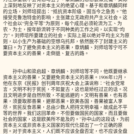
上深刻地反映了对资本主义的绝望心理。基于和章炳麟同样
的立场，刘师培提出：“抵抗资本阶级，固当今之急务。”他
接受克鲁泡特金的影响，主张建立无政府共产主义社会。这
个社会以“完全平等”为原则，每个成员必须轮流为工、为
农、为士，按年龄流转于不同种类的工作之间，以实现“均
力”。刘师培所要建立的社会，实际上是以绝对平均主义为原
则，以小生产为基础的空想乌托邦，依然脱不了封建主义的
窠臼。为了避免资本主义的恶果，章炳麟、刘师培等宁可不
要资本主义的善果，走倒退、复古的路。
孙中山和梁启超、章炳麟、刘师培等不同，他既要继承
资本主义的善果，又要避免资本主义的恶果。1906年12月，
他在东京《民报》创刊周年庆祝大会上演说称：“社会党常
言，文明不利于贫民，不如复古，这也是矫枉过正的话。况
且文明进步是自然所致，不能逃避的。文明有善果，也有恶
果，须要取那善果，避那恶果。欧美各国，善果被富人享
尽，贫民反食恶果，总由少数人把持文明幸福，故成此不平
等的世界。我们这回革命，不但要做国民的国家，而且要做
社会的国家，这是欧美所不能及的。”孙中山的这段话，为前
资本主义或非资本主义国家的现代化提出了一个正确的原
则。对于资本主义，人们既不应该全盘否定，也不应该全盘