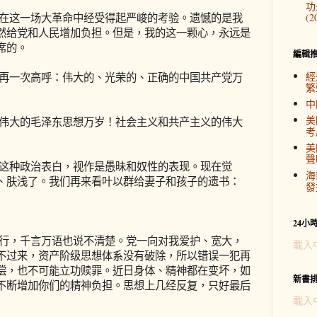
功
在这一场大革命中经受得起严峻的考验。遗憾的是我
(2
然给党和人民增加负担。但是，我的这一颗心，永远是
席的。
編輯
經
再一次高呼：伟大的、光荣的、正确的中国共产党万
繁
中
美
伟大的毛泽东思想万岁！社会主义和共产主义的伟大
考
美
聲
这种政治表白，视作是愚昧和奴性的表现。现在觉
海
、肤浅了。我们再来看叶以群给妻子和孩子的遗书：
發
24小
行，千言万语也说不清楚。党一向对我爱护、宽大，
載入
不过来，资产阶级思想体系没有破除，所以错误一犯再
偿，也不可能立功赎罪。近日身体、精神都在变坏，如
新書
不断增加你们的精神负担。思想上几经反复，只好最后
載入