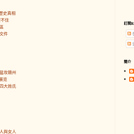
歷史真相
架不住
訂閱R
區
文件
簡介
猛攻赣州
展览
四大姓氏
人與女人