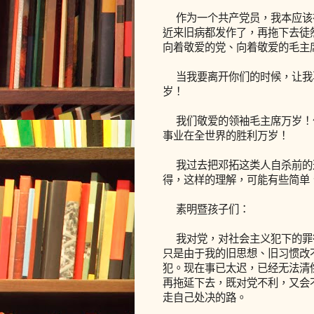
作为一个共产党员，我本应该
近来旧病都发作了，再拖下去徒
向着敬爱的党、向着敬爱的毛主
当我要离开你们的时候，让我
岁！
我们敬爱的领袖毛主席万岁！
事业在全世界的胜利万岁！
我过去把邓拓这类人自杀前的
得，这样的理解，可能有些简单
素明暨孩子们：
我对党，对社会主义犯下的罪
只是由于我的旧思想、旧习惯改
犯。现在事已太迟，已经无法清
再拖延下去，既对党不利，又会
走自己处决的路。