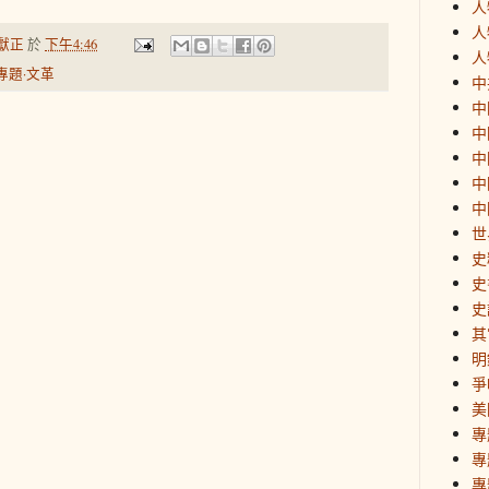
人
人
獻正
於
下午4:46
人
專題·文革
中
中
中
中
中
中
世
史
史
史
其
明
爭
美
專
專
專