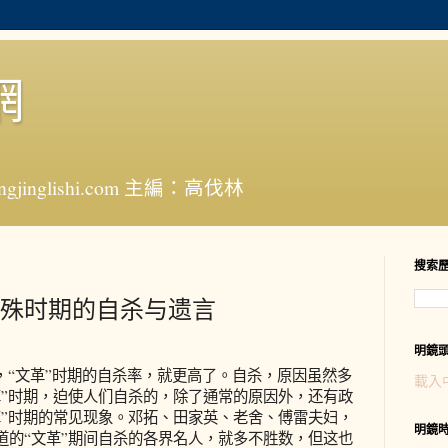
網
jinglishi.com 主編：高伐林
搜索
殊时期的自杀与遗言
明鏡
“文革”时期的自杀率，就更高了。自杀，原因虽然多
載入
革”时期，迫使人们自杀的，除了通常的原因外，还有政
革”时期的常见现象。邓拓、田家英、老舍、傅雷夫妇，
明鏡
道的“文革”期间自杀的各界名人，就多不胜数，但这也