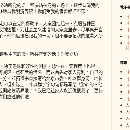
坚决听党的话，坚决站在党的立场上，逐步认清我的
電子
移地与我划清界限！你们受我的毒害都还不深。
《
《
定可以在党的帮助下，大家团结起来，克服各种困
取到边疆、到社会主义建设的大家庭里去，尽早离开自
《
子。他们应该忘记我的一切，但不要忘记我的这辈人所
《
《
局
读毛主席的书，听共产党的话！为党立功！
標籤
，除了愚昧和奴性的因素，恐怕在一定程度上也是一
《
可减轻一点死后的污名，而这首先对家人有利。自己的
一分。邓拓遗书直接写给北京市委。叶以群身份、地位
《
人。但实际上，叶以群字字句句都是写给“组织”的。他
《
我彻底划清界限了！我已经让家人永远仇恨我了！更何
《
你们放过他们吧！
《
人
人
人
人