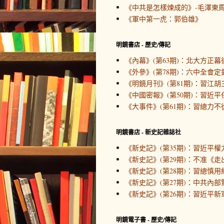
《中共是怎樣煉成的》-毛澤東周
《軍中第一虎：郭伯雄》
明鏡書店 - 歷史/傳記
《內幕》(第63期)：北大方正幕
《外參》(第78期)：六中全會定
《明鏡月刊》(第81期)：習江胡
《中國密報》(第50期)：習近
《大事件》(第61期)：習總力不
明鏡書店 - 新史記雜誌社
《新史記》(第35期)：習近平
《新史記》(第29期)：不准《
《新史記》(第28期)：習總慎用
《新史記》(第27期)：中共內
《新史記》(第26期)：習近平新
明鏡電子書 - 歷史/傳記