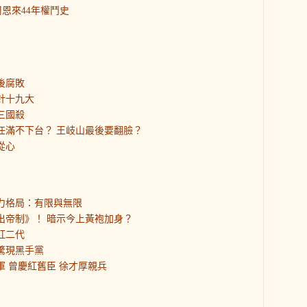
恩來44年權鬥史
後腐敗
針十九大
三國殺
平任滿不下台？ 王岐山最後要翻臉？
從心
權力格局：有限與無限
走出帝制》！ 暗示今上黃袍加身？
紅二代
部驚現黑手黨
軍 曾慶紅舊臣 徐才厚親兵