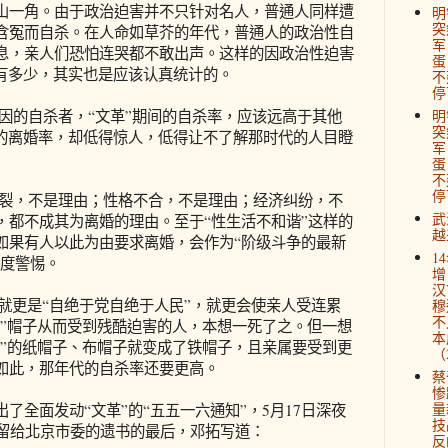
山一角。由于政治迫害并不只针对名人，普通人同样遭
明
突
含冤而自杀。在人命如草芥的年代，普通人的政治性自
军
息，亲人们恐怕连哭都不敢出声。这样的因政治性迫害
蛋
间有多少，其实也是应该认真统计的。
不
停
的自杀者，“文革”期间的自杀率，应该远高于其他
明
突
期的离婚率，却低得惊人，低得让不了解那时代的人目瞪
军
蛋
不
停
裂，不是理由；性格不合，不是理由；经济纠纷，不
武
，都不成其为离婚的理由。至于“性生活不和谐”这样的
越
如果有人以此为由要求离婚，会作为“阶级斗争的最新
1
高度警惕。
增
汉
就更是“自绝于党自绝于人民”，就更会使亲人受连累
穆
不
命”帽子从而受到残酷迫害的人，本想一死了之。但一想
本
命”的纸帽子、布帽子就变成了铁帽子，且亲属要受到更
（2
如此，那年代的自杀率还要更高。
蔡
惨
量
出了全面发动“文革”的“五五一六通知”，5月17日深夜
技
在留给北京市委的遗书的最后，邓拓写道：
反