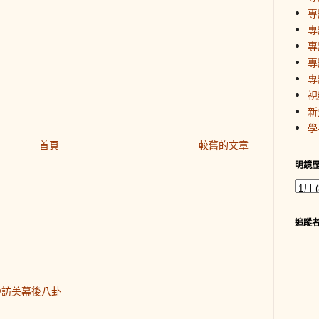
專
專
專
專
專
視
新
學
首頁
較舊的文章
明鏡
追蹤
齡訪美幕後八卦