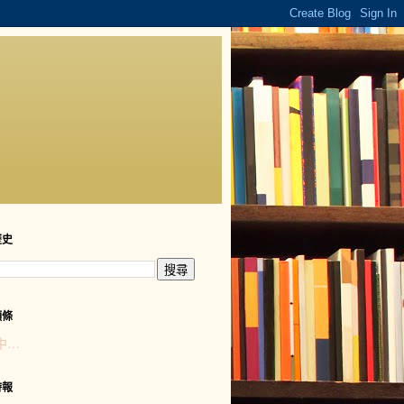
歷史
頭條
中…
時報