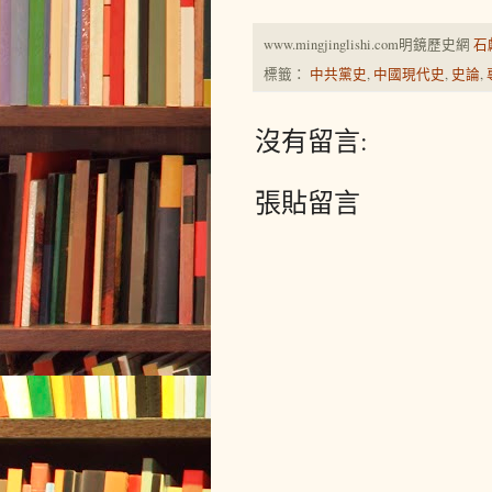
www.mingjinglishi.com明鏡歷史網
石
標籤：
中共黨史
,
中國現代史
,
史論
,
沒有留言:
張貼留言