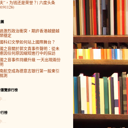
夫”，为钱还是荣誉？| 六度头条
0191128)
推薦
過激烈政治衝突，期許香港越變越
榮穩定
國科幻文學如何站上國際舞台？
國之音關於郭文貴事件聲明：從未
慮因任何原因縮短進行中的採訪
國之音事件持續升級 一天出現兩份
明
南航空成為德意志银行第一股東引
揣測
時瀏覽排行榜
中…
排行榜
中…