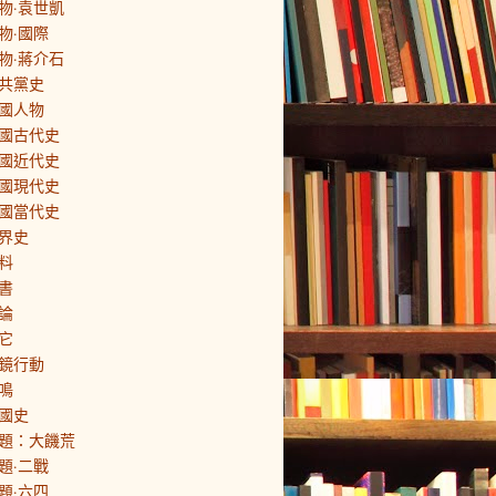
物·袁世凱
物·國際
物·蔣介石
共黨史
國人物
國古代史
國近代史
國現代史
國當代史
界史
料
書
論
它
鏡行動
鳴
國史
題：大饑荒
題·二戰
題·六四