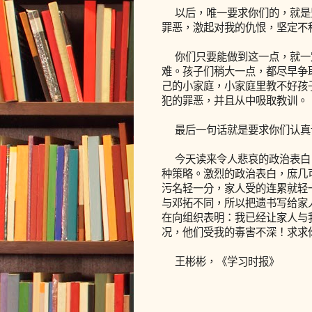
以后，唯一要求你们的，就是
罪恶，激起对我的仇恨，坚定不
你们只要能做到这一点，就一
难。孩子们稍大一点，都尽早争
己的小家庭，小家庭里教不好孩
犯的罪恶，并且从中吸取教训。
最后一句话就是要求你们认真
今天读来令人悲哀的政治表白
种策略。激烈的政治表白，庶几
污名轻一分，家人受的连累就轻
与邓拓不同，所以把遗书写给家
在向组织表明：我已经让家人与
况，他们受我的毒害不深！求求
王彬彬，《学习时报》