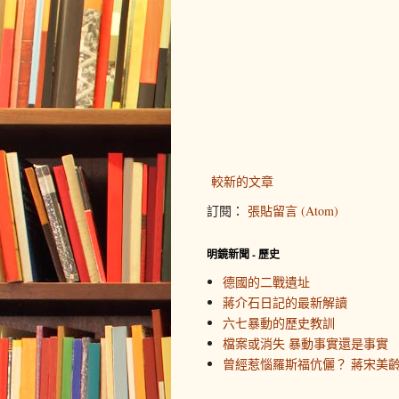
較新的文章
訂閱：
張貼留言 (Atom)
明鏡新聞 - 歷史
德國的二戰遺址
蔣介石日記的最新解讀
六七暴動的歷史教訓
檔案或消失 暴動事實還是事實
曾經惹惱羅斯福伉儷？ 蔣宋美