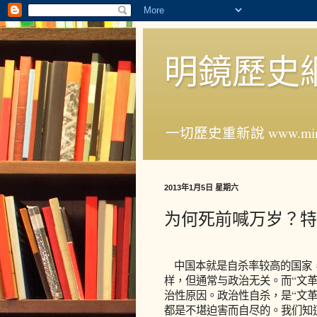
明鏡歷史
一切歷史重新說 www.ming
2013年1月5日 星期六
为何死前喊万岁？特
中国本就是自杀率较高的国家，
样，但通常与政治无关。而“文
治性原因。政治性自杀，是“文
都是不堪迫害而自尽的。我们知