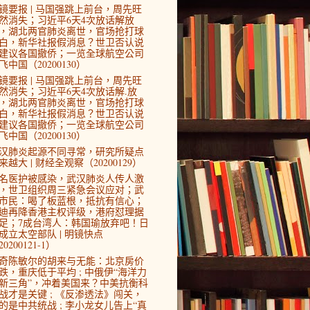
镜要报 | 马国强跳上前台，周先旺
然消失；习近平6天4次放话解放
，湖北两官肺炎离世，官场抢打球
白，新华社报假消息？世卫否认说
建议各国撤侨；一览全球航空公司
飞中国（20200130）
镜要报 | 马国强跳上前台，周先旺
然消失；习近平6天4次放话解.放
，湖北两官肺炎离世，官场抢打球
白，新华社报假消息？世卫否认说
建议各国撤侨；一览全球航空公司
飞中国（20200130）
汉肺炎起源不同寻常，研究所疑点
来越大 | 财经全观察（20200129）
4名医护被感染，武汉肺炎人传人激
，世卫组织周三紧急会议应对；武
市民：喝了板蓝根，抵抗有信心；
迪再降香港主权评级，港府怼理据
足；7成台湾人：韩国瑜放弃吧！日
成立太空部队 | 明镜快点
0200121-1）
奇陈敏尔的胡来与无能：北京房价
跌，重庆低于平均 ; 中俄伊“海洋力
新三角”，冲着美国来？中美抗衡科
战才是关键 ; 《反渗透法》闯关，
的是中共统战 ; 李小龙女儿告上“真