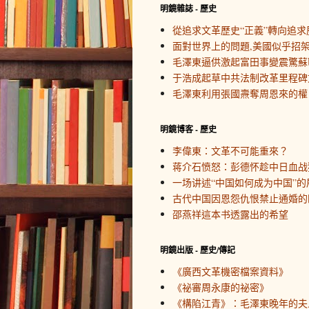
明鏡雜誌 - 歷史
從追求文革歷史“正義”轉向追求
面對世界上的問題,美國似乎招
毛澤東逼供激起富田事變震驚蘇
于浩成起草中共法制改革里程碑
毛澤東利用張國燾奪周恩來的權
明鏡博客 - 歷史
李偉東：文革不可能重來？
蒋介石愤怒：彭德怀趁中日血战
一场讲述“中国如何成为中国”的
古代中国因恩怨仇恨禁止通婚的
邵燕祥這本书透露出的希望
明鏡出版 - 歷史/傳記
《廣西文革機密檔案資料》
《祕審周永康的祕密》
《構陷江青》：毛澤東晚年的夫