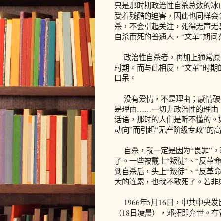
只是那时期政治性自杀总数的冰
受着残酷的迫害，因此也同样会
杀，不会引起关注，死得无声无
自杀而死的普通人，“文革”期
政治性自杀者，再加上通常原因
时期。而与此相反，“文革”时
口呆。
没有爱情，不是理由；感情破
是理由……一切非政治性的理由
话语，那时的人们是听不懂的。
动向”而引起“无产阶级专政”的
自杀，就一定是因为“畏罪”，
了。一些被戴上“叛徒”、“反革
到自杀后，头上“叛徒”、“反革
大的连累，也就不敢死了。若非
1966年5月16日，中共中央发
（18日凌晨），邓拓即弃世。