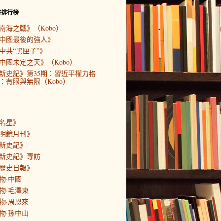
書排行榜
南海之戰》（Kobo）
中國最後的強人》
中共“黑匣子”》
中國未定之天》（Kobo）
新史記》第35期：習近平權力格
：有限與無限（Kobo）
名星》
明鏡月刊》
新史記》
新史記》專訪
歷史日報》
物·中國
物·毛澤東
物·周恩來
物·孫中山