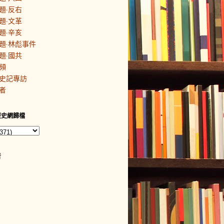
題·反右
題·文革
題·辛亥
題·林彪事件
題·國共
頻
史記專訪
者
歷史網歸檔
者