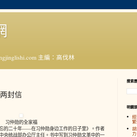
網
jinglishi.com 主編：高伐林
搜索
两封信
明鏡
經
繁
习仲勋的全家福
的二十年——在习仲勋身边工作的日子里》。作者
胡
力
中央统战部办公厅主任。书中写到习仲勋文革中的一