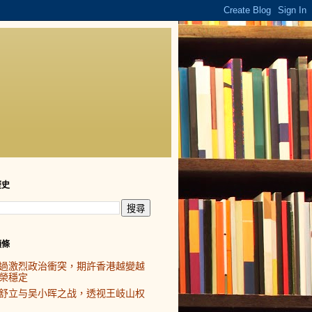
歷史
頭條
過激烈政治衝突，期許香港越變越
榮穩定
舒立与吴小晖之战，透视王岐山权