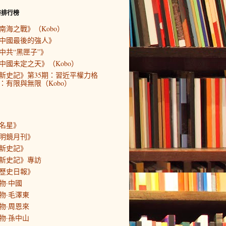
書排行榜
南海之戰》（Kobo）
中國最後的強人》
中共“黑匣子”》
中國未定之天》（Kobo）
新史記》第35期：習近平權力格
：有限與無限（Kobo）
名星》
明鏡月刊》
新史記》
新史記》專訪
歷史日報》
物·中國
物·毛澤東
物·周恩來
物·孫中山