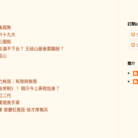
訂閱R
後腐敗
針十九大
三國殺
平任滿不下台？ 王岐山最後要翻臉？
從心
簡介
權力格局：有限與無限
走出帝制》！ 暗示今上黃袍加身？
紅二代
部驚現黑手黨
軍 曾慶紅舊臣 徐才厚親兵