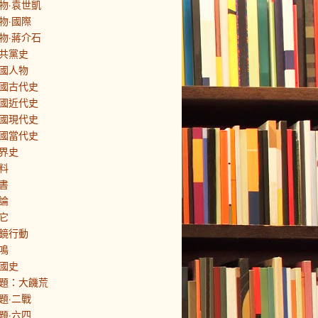
物·袁世凱
物·國際
物·蔣介石
共黨史
國人物
國古代史
國近代史
國現代史
國當代史
界史
料
書
論
它
鏡行動
鳴
國史
題：大饑荒
題·二戰
題·六四