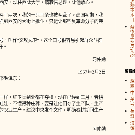
汉
西安，现住西北大学，请转告总理，让他放心。
穆
不
本
了两次，我的一只耳朵也被斗聋了。建国初期，我
（2
抓到西安的大街上批斗，只能让那些反革命分子的亲
蔡
惨
量
，叫作"文攻武卫"，这个口号很容易引起群众斗群
技
反
好。
功
(2
习仲勋
編輯
1967年2月2日
书毛泽东：
經
繁
中
样，红卫兵到处都在夺权。现在已经到三月，春耕
美
娃娃，不懂得种庄稼，要是让他们夺了生产队、生产
考
的农业生产。建议中央发个文件，明确春耕期间生产
美
聲
海
發
习仲勋