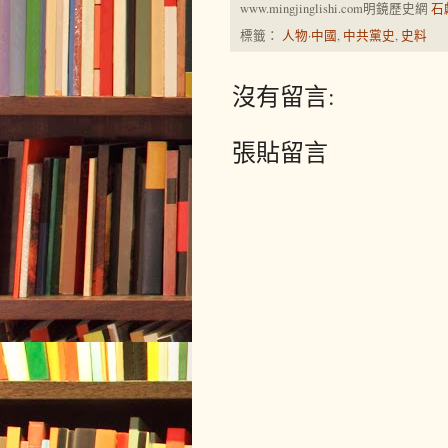
www.mingjinglishi.com明鏡歷史網
石
標籤：
人物·中國
,
中共黨史
,
史料
沒有留言:
張貼留言