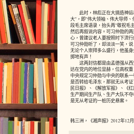
此时，林彪正在大搞造神运动
大"，即"伟大领袖、伟大导师、
段毛主席语录，抬头再"敬祝毛主
然后再叙说内容。可习仲勋的两
心，曾建议老人要按照时下流行
可习仲勋听了，却淡淡一笑，说
无论个人崇拜多么盛行，他虽身
掷地有声！
这两封信都是由孟德强从西安
达在党内的地位显赫，位高权重
中央规定习仲勋与中央的联系一
是否转给毛泽东，那就无从考证
民日报》、《解放军报》、《红
生产期间生产队、生产大队不夺
是无从考证的一桩历史悬案。
韩三洲，《湘声报》2012年12月