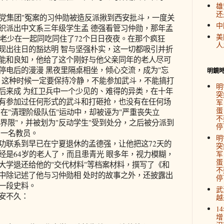
雄
还
反党集团"冤案的习仲勋被造反派揪到西安批斗，一度关
中
织派出中文系三年级学生孟 德强看管习仲勋，那年孟
美
对老少在一起同吃同住了72个日日夜夜。在那个疯狂
人
现出往日的豁达明 智与坚强朴实，这一切都吸引并折
能和良知，他给了这个刚好与他父亲同年的老人尽可
停电后的漫漫 黑夜里隔桌相坐，倾心交流，成为"忘
明鏡
，这种时候一定要保持冷静，不能参加武斗，不能搞打
明
后来成 为红卫兵中一个少见的、难得的异类，在十年
突
有参加过任何形式的武斗和打砸抢，也没有在任何场
军
蛋
在"清理阶级队伍"运动中，却被诬为"严重丧失立
不
不清界限"，并被划为"反动学生"受到处分，之后被分派到
停
了一名教员。
明
联系到早已在宁夏退休的孟德强，让他把这72天的
突
经是64岁的老人了，而且患青光 眼多年，视力模糊，
军
蛋
大学退还给他的"交代材料"等档案材料，撰写了《和
不
中除记述了他与习仲勋相 处时的故事之外，还披露出
停
一段史料。
武
安不久：
越
1
增