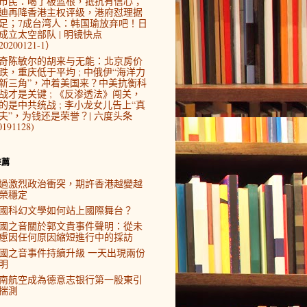
市民：喝了板蓝根，抵抗有信心；
迪再降香港主权评级，港府怼理据
足；7成台湾人：韩国瑜放弃吧！日
成立太空部队 | 明镜快点
0200121-1）
奇陈敏尔的胡来与无能：北京房价
跌，重庆低于平均 ; 中俄伊“海洋力
新三角”，冲着美国来？中美抗衡科
战才是关键 ; 《反渗透法》闯关，
的是中共统战 ; 李小龙女儿告上“真
夫”，为钱还是荣誉？| 六度头条
0191128)
推薦
過激烈政治衝突，期許香港越變越
榮穩定
國科幻文學如何站上國際舞台？
國之音關於郭文貴事件聲明：從未
慮因任何原因縮短進行中的採訪
國之音事件持續升級 一天出現兩份
明
南航空成為德意志银行第一股東引
揣測