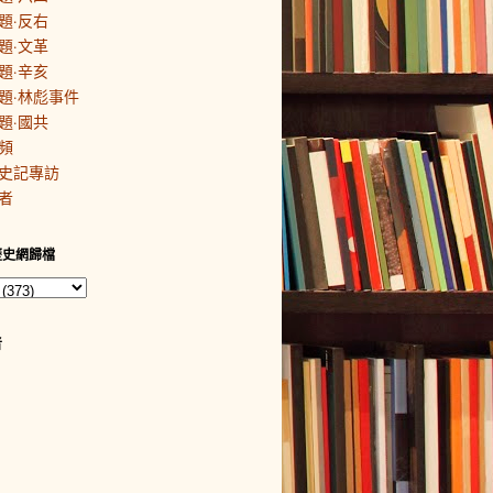
題·反右
題·文革
題·辛亥
題·林彪事件
題·國共
頻
史記專訪
者
歷史網歸檔
者