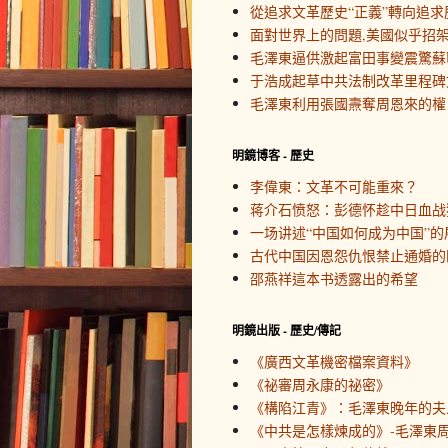
從追求文革歷史“正義”轉向追求
面對世界上的問題,美國似乎招
毛澤東逼供激起富田事變震驚蘇
于浩成起草中共法制改革里程碑
毛澤東利用張國燾奪周恩來的權
明鏡博客 - 歷史
李偉東：文革不可能重來？
蒋介石愤怒：彭德怀趁中日血战
一场讲述“中国如何成为中国”的
古代中国因恩怨仇恨禁止通婚的
邵燕祥這本书透露出的希望
明鏡出版 - 歷史/傳記
《廣西文革機密檔案資料》
《祕審周永康的祕密》
《構陷江青》：毛澤東晚年的夫
《中共是怎樣煉成的》-毛澤東周