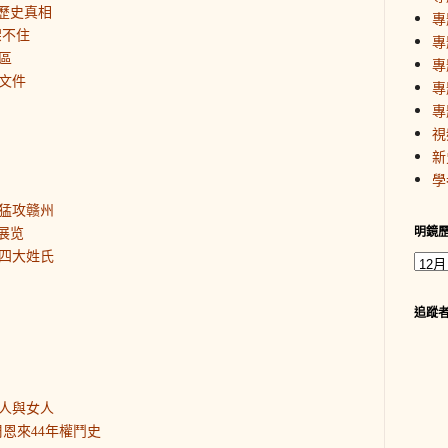
歷史真相
專
架不住
專
區
專
文件
專
專
視
新
學
猛攻赣州
明鏡
展览
四大姓氏
追蹤
人與女人
恩來44年權鬥史