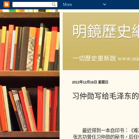
明鏡歷史
一切歷史重新說 www.ming
2012年12月16日 星期日
习仲勋写给毛泽东的
最近得到一本自印书：《难忘
张志功曾任习仲勋的秘书，后任