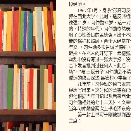
段经历。
1967年1月，身系"彭高习
押在西北大学。此时，造反派组
德强21岁，习仲勋54岁，这一
的、特殊的年代，习仲勋依然表
服了心性善良的孟德强。出于本
能的保护和照顾，两个人经常在
年交"。习仲勋多次告诫孟德强
砸抢。在老人的开导下，孟德强
动乱中没有写过一张大字报，没
合下发言批判过任何人。此后， 
场"、"与'三反分子'习仲勋划
偏远的陕西定边 县农村小学当
几年前，习仲勋的秘书张志功
经历写出来。这时候的孟德强已
但他根据当年日记以及后来西北
习仲勋相处的七十二天》。文章
当年习仲勋曾两次上书毛泽东的
第一封上书写于刚被抓到西
主席：