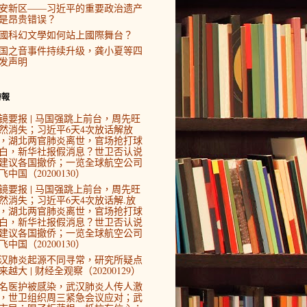
安新区——习近平的重要政治遗产
是昂贵错误？
國科幻文學如何站上國際舞台？
国之音事件持续升级，龚小夏等四
发声明
時報
镜要报 | 马国强跳上前台，周先旺
然消失；习近平6天4次放话解放
，湖北两官肺炎离世，官场抢打球
白，新华社报假消息？世卫否认说
建议各国撤侨；一览全球航空公司
飞中国（20200130）
镜要报 | 马国强跳上前台，周先旺
然消失；习近平6天4次放话解.放
，湖北两官肺炎离世，官场抢打球
白，新华社报假消息？世卫否认说
建议各国撤侨；一览全球航空公司
飞中国（20200130）
汉肺炎起源不同寻常，研究所疑点
来越大 | 财经全观察（20200129）
4名医护被感染，武汉肺炎人传人激
，世卫组织周三紧急会议应对；武