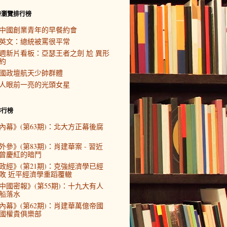
時瀏覽排行榜
中國創業青年的早餐約會
英文：總統被罵很平常
週新片看板：亞瑟王者之劍 尬 異形
約
國政壇航天少帥群體
人眼前一亮的光頭女星
排行榜
內幕》(第63期)：北大方正幕後腐
外參》(第83期)：肖建華案 - 習近
曾慶紅的暗鬥
政經》(第21期)：克強經濟學已經
敗 近平經濟學重蹈覆轍
中國密報》(第55期)：十九大有人
船落水
內幕》(第62期)：肖建華萬億帝國
國權貴俱樂部