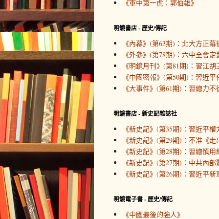
《軍中第一虎：郭伯雄》
明鏡書店 - 歷史/傳記
《內幕》(第63期)：北大方正幕
《外參》(第78期)：六中全會定
《明鏡月刊》(第81期)：習江胡
《中國密報》(第50期)：習近
《大事件》(第61期)：習總力不
明鏡書店 - 新史記雜誌社
《新史記》(第35期)：習近平
《新史記》(第29期)：不准《
《新史記》(第28期)：習總慎用
《新史記》(第27期)：中共內
《新史記》(第26期)：習近平新
明鏡電子書 - 歷史/傳記
《中國最後的強人》