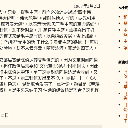
1967年3月2日
24小
，只要一提毛主席，前面必须还要冠以"四个伟
和
伟大统帅、伟大舵手"。那时候给人 写信，要先引用一
蔡
席万寿无疆"，以表示"无限忠于毛主席的革命路线"，
封信，却不赶时髦，开 笔直呼主席。孟德强出于好
本
聖
的模式来给毛主席写信，以免招致灾祸，雪上加霜。
中
："写那些无用的话 干什么？浪费主席的时间！"可见
讓
处险境，却不人云亦云，随波逐流，真是语如其人，
邮局寄给陈伯达转交毛泽东的。因为文革期间陈伯
新書
，担任政治局常委和"文化革命领导 小组"组长，因此
《
律由陈伯达中转。至于这两封信陈伯达是否收到，又
敗
了。不过，第二封信发出来不 久，"两报一刊（《人
《
旗》杂志）"倒是联合发表了一篇社论，题目是《春耕
平
权》。是中央采纳了习 仲勋的建议还是巧合？这也许
《
失
《
翻
15日
《
中