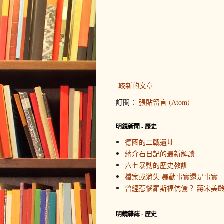
較新的文章
訂閱：
張貼留言 (Atom)
明鏡新聞 - 歷史
德國的二戰遺址
蔣介石日記的最新解讀
六七暴動的歷史教訓
檔案或消失 暴動事實還是事實
曾經惹惱羅斯福伉儷？ 蔣宋美
明鏡雜誌 - 歷史