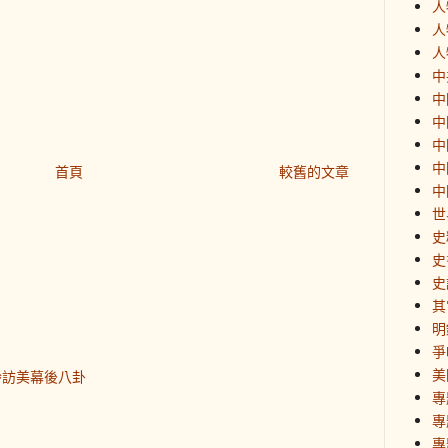
人
人
人
中
中
中
中
中
首頁
較舊的文章
中
世
史
史
史
其
明
爭
美
齡訪美幕後八卦
專
專
專