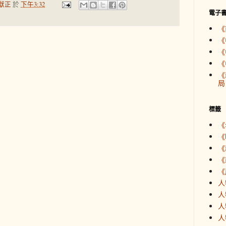
獻正
於
下午3:32
電子
《
《
《
《
《
局
標籤
《
《
《
《
《
人
人
人
人