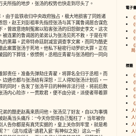
万夫所指的地步，张汤的权势也快走到尽头了。
電子
，由于盐铁收归中央政府独占，极大地损害了同姓诸
《
恩怨，赵王刘彭祖率先指控张汤与其下属鲁谒居合谋危
《
下，曾故意炮制冤案以陷害张汤的旧怨御史李文。这次
《
。被连累的鲁谒居的弟弟认为张汤见死不救，于是在牢
《
仇的黑幕。武帝特命廷尉减宣调查李文案，而同为酷吏
《
借此案置张汤于死地。他私下秘密行动罗织大罪。正在
局
陵园的下葬钱，依惯例，丞相庄青翟与张汤相约一同向
標籤
卸责任，准备先弹劾庄青翟，将罪名全归于丞相。而
《
、边通也都与张汤结有深怨，三人得知张汤计划后，一
《
罪的同时，告发了张汤平日的种种非法行径，将前后数
《
张汤内心险诈，一贯欺君，便不由分说，派使者带着罪
《
《
人
弟的酷吏赵禹来质问他。张汤见了好友，自以为事情
人
被赵禹当头痛斥：“今天你觉得自己冤枉了，当年被你
人
别人告你都是有真凭实据的，皇上关你到牢里，就是希
？”（这与成语“请君入瓮”有神似之处）这么一折
人