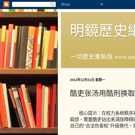
明鏡歷史
一切歷史重新說 www.ming
2012年12月31日 星期一
酷吏张汤用酷刑换取
核心提示：在权力系统秩序井
麻烦，需要酷吏站出来清除障碍
自己的“合法伤害权”升级换代，