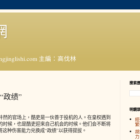
網
jinglishi.com 主編：高伐林
搜索
“政绩”
明鏡
然的官场上，酷吏是一伙善于投机的人。在皇权遇到
經
的时候，也是酷吏迎来自己机会的时候。他们会不断将
繁
将这种伤害能力兑换成“政绩”以获得提拔。
胡
力