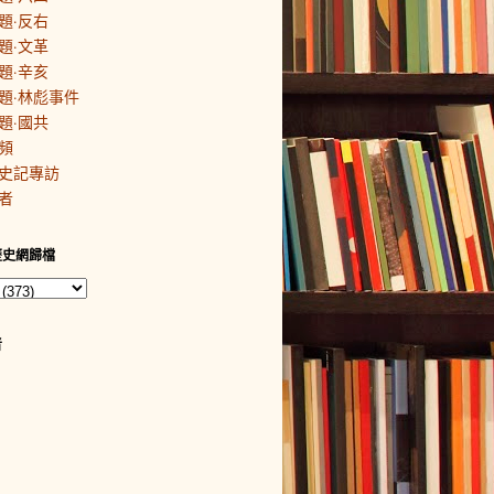
題·反右
題·文革
題·辛亥
題·林彪事件
題·國共
頻
史記專訪
者
歷史網歸檔
者