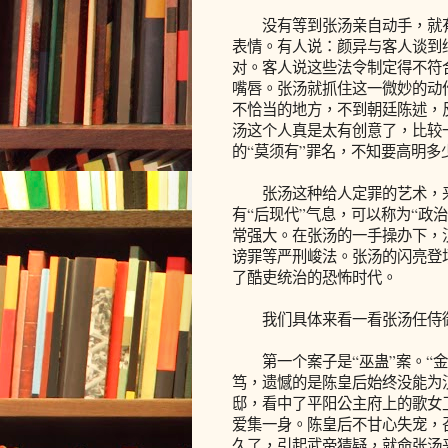
没有等到张汤亲自动手，就有
表情。有人说：颜异与客人谈到
对。客人说这些法令制定得不符
嘴唇。张汤就抓住这一微妙的动
不恰当的地方，不到朝廷陈述，
汤这个人真是太有创意了，比较
的“莫须有”罪名，不知要高明多
张汤这种给人定罪的艺术，来
有“后现代”气息，可以称为“政
常强大。在张汤的一手操办下，
谤罪等严刑峻法。张汤的闪亮登
了酷吏统治的恐怖时代。
我们具体来看一看张汤任侍御
第一个案子是“巫蛊”案。“金
笃，遗憾的是陈皇后始终没能为
邸，看中了平阳公主府上的歌女
爱集一身。陈皇后不甘心失宠，
久了，引起武帝猜疑，就命张汤