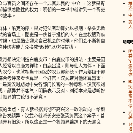
官员之间还存在一个非官非民的“中介”，这就是胥
雄
还
却操纵着隐性的权力。明朝的一本书中就讲到一个胥吏
中
的故事。
美
人
体，酷吏的酷，是对犯法者动辄处以极刑，杀头无数
然的官场上，酷吏是一伙善于投机的人。在皇权遇到麻
时候，也是酷吏迎来自己机会的时候。他们会不断将自
明鏡
这种伤害能力兑换成“政绩”以获得提拔。
明
突
奇想决定制造白鹿皮币。白鹿皮币的提法，主要是因
军
人经常以白鹿为祥瑞，白鹿出没，则与仙人为伴。下面
蛋
不
大农令，也就相当于国家的农业部部长。作为部级干部
停
综合考评来看也算是一个好官。汉武帝对他还算器重，
明
卿”是秦汉时期对中央各部门长官的一种尊称。汉武帝刘
突
见，颜异并不客气，明确表示反对。刘彻本来是想听好
军
蛋
对颜异的言论很不满意。
不
停
的重点，有人就根据刘彻不高兴这一政治动向，给颜
武
出来告发颜异，汉武帝就派长安吏张汤负责这个案子。善
越
颜异有旧怨，所以这正是一个将颜异整趴下的天赐良
1
增