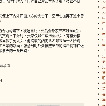
昔日的所作所为，再以自己对武帝的了解，尽管不甘
人
人
人
僚上下内外四面八方的夹击下，皇帝也抛弃了这个曾
中
。
中
中
合力构陷下，被逼自尽，死后全部家产不过500金。
中
的赏赐。下葬时，张家仅以牛车送至地头，有棺无椁，
中
这里做了冤大头，他捞取的酷吏恶名都是拜一人所赐，
中
护皇帝的颜面，张汤时时处处按照皇帝的指示精神在做
帝豢养的一条忠狗。
世
史
史
宗承灏
史
其
明
日
爭
美
專
專
專