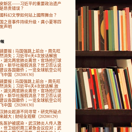
安新区——习近平的重要政治遗产
是昂贵错误？
國科幻文學如何站上國際舞台？
国之音事件持续升级，龚小夏等四
发声明
時報
镜要报 | 马国强跳上前台，周先旺
然消失；习近平6天4次放话解放
，湖北两官肺炎离世，官场抢打球
白，新华社报假消息？世卫否认说
建议各国撤侨；一览全球航空公司
飞中国（20200130）
镜要报 | 马国强跳上前台，周先旺
然消失；习近平6天4次放话解.放
，湖北两官肺炎离世，官场抢打球
白，新华社报假消息？世卫否认说
建议各国撤侨；一览全球航空公司
飞中国（20200130）
汉肺炎起源不同寻常，研究所疑点
来越大 | 财经全观察（20200129）
4名医护被感染，武汉肺炎人传人激
，世卫组织周三紧急会议应对；武