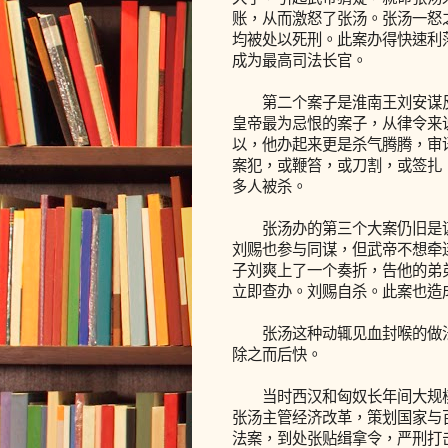
账，从而激怒了张汤。张汤一怒之
均被处以死刑。此案办得快速利
成为最高司法长官。
第二个案子是淮南王刘安谋反
皇帝最为忌恨的案子，从律令来
以，他办起来更是杀气腾腾，审
案犯，或鞭笞，或刀割，或签扎
多人被杀。
张汤办的第三个大案仍旧是谋
刘赐也参与同谋，但武帝不想牵
子刘爽上了一个奏折，告他的弟
立即查办。刘赐自杀。此案也造
张汤这种动辄见血封喉的做法
除之而后快。
当时西汉和匈奴长年间大规模
张汤主管经济改革，策划国家与
法案，到处张贴缉拿令，严刑打