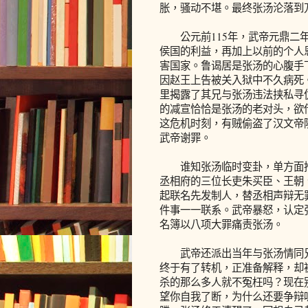
胀，骚动不堪。最终张汤沦落到
公元前115年，武帝元鼎二年
侯国的利益，再加上以前的个人
害国家。鲁谒居是张汤的心腹手
因赵王上告被关入狱中不久病死
里揭露了其兄与张汤违法挟私寻
的减宣恰恰是张汤的老对头，欲
这危机时刻，有贼偷盗了汉文帝
武帝谢罪。
谁知张汤临时变卦，单方面推
丞相府的三位长吏朱买臣、王朝
起联名先发制人，替丞相声辩无
件事一一联系。武帝暴怒，认定
名簿以八项大罪痛责张汤。
武帝还派出当年与张汤情同兄
终于有了转机，正准备解释，却
杀的那么多人就不冤枉吗？现在
望你自我了断，为什么还要争辩呢