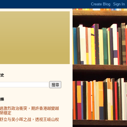
歷史
頭條
過激烈政治衝突，期許香港越變越
榮穩定
舒立与吴小晖之战，透视王岐山权