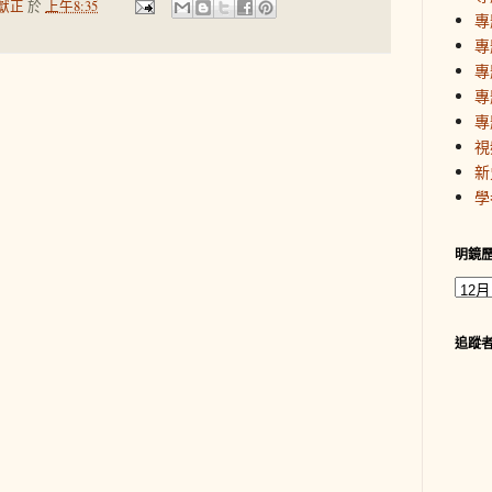
獻正
於
上午8:35
專
專
專
專
專
視
新
學
明鏡
追蹤