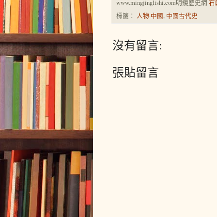
www.mingjinglishi.com明鏡歷史網
石
標籤：
人物·中國
,
中國古代史
沒有留言:
張貼留言