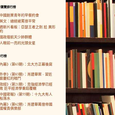
時瀏覽排行榜
中國創業青年的早餐約會
英文：總統被罵很平常
週新片看板：亞瑟王者之劍 尬 異形
約
國政壇航天少帥群體
人眼前一亮的光頭女星
排行榜
內幕》(第63期)：北大方正幕後腐
外參》(第83期)：肖建華案 - 習近
曾慶紅的暗鬥
政經》(第21期)：克強經濟學已經
敗 近平經濟學重蹈覆轍
中國密報》(第55期)：十九大有人
船落水
內幕》(第62期)：肖建華萬億帝國
國權貴俱樂部