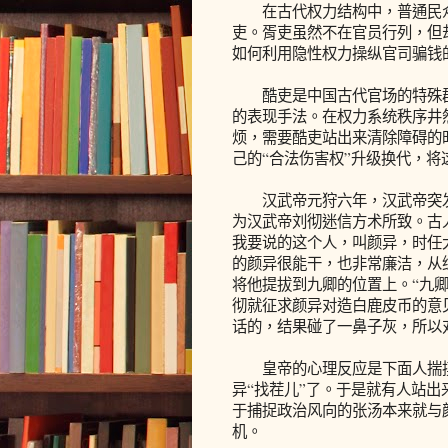
在古代权力结构中，普通民众与
吏。胥吏虽然不在官员行列，但
如何利用隐性权力操纵官司骗钱
酷吏是中国古代官场的特殊群
的表现手法。在权力系统秩序井
烦，需要酷吏站出来清除障碍的
己的“合法伤害权”升级换代，将
汉武帝元狩六年，汉武帝突发
为汉武帝刘彻迷信方术所致。古
我要说的这个人，叫颜异，时任
的颜异很能干，也非常廉洁，从
将他提拔到九卿的位置上。“九
彻就征求颜异对造白鹿皮币的意
话的，结果碰了一鼻子灰，所以
皇帝的心理反应是下面人揣摸
异“找茬儿”了。于是就有人站
于捕捉政治风向的张汤本来就与
机。