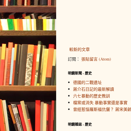
較新的文章
訂閱：
張貼留言 (Atom)
明鏡新聞 - 歷史
德國的二戰遺址
蔣介石日記的最新解讀
六七暴動的歷史教訓
檔案或消失 暴動事實還是事實
曾經惹惱羅斯福伉儷？ 蔣宋美
明鏡雜誌 - 歷史