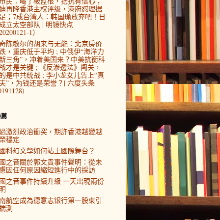
市民：喝了板蓝根，抵抗有信心；
迪再降香港主权评级，港府怼理据
足；7成台湾人：韩国瑜放弃吧！日
成立太空部队 | 明镜快点
0200121-1）
奇陈敏尔的胡来与无能：北京房价
跌，重庆低于平均 ; 中俄伊“海洋力
新三角”，冲着美国来？中美抗衡科
战才是关键 ; 《反渗透法》闯关，
的是中共统战 ; 李小龙女儿告上“真
夫”，为钱还是荣誉？| 六度头条
0191128)
推薦
過激烈政治衝突，期許香港越變越
榮穩定
國科幻文學如何站上國際舞台？
國之音關於郭文貴事件聲明：從未
慮因任何原因縮短進行中的採訪
國之音事件持續升級 一天出現兩份
明
南航空成為德意志银行第一股東引
揣測