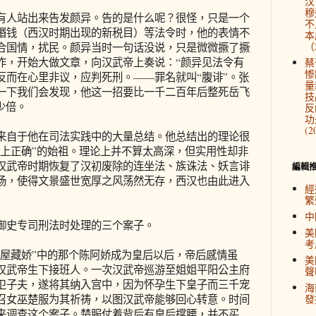
汉
穆
人站出来告发颜异。告的是什么呢？很怪，只是一个
不
缗钱（西汉时期出现的新税目）等法令时，他的表情不
本
（2
合国情，扰民。颜异当时一句话没说，只是微微撅了撅
作，开始大做文章，向汉武帝上奏说：“颜异见法令有
蔡
惨
反而在心里非议，应判死刑。——罪名就叫“腹诽”。张
量
一下我们会发现，他这一招要比一千二百年后整死岳飞
技
少倍。
反
功
(2
自于他在司法实践中的大量总结。他总结出的理论很
治上正确”的始祖。理论上并不算太高深，但实用性却非
汉武帝时期恢复了汉初废除的连坐法、族诛法、妖言诽
編輯
场，使得文景盛世宽厚之风荡然无存，西汉也由此进入
經
繁
中
史专司刑法时处理的三个案子。
美
考
屋藏娇”中的那个陈阿娇成为皇后以后，帝后感情虽
美
汉武帝生下接班人。一次汉武帝巡游至姐姐平阳公主府
聲
卫子夫，遂将其纳入宫中，因为怀孕生下皇子而三千宠
海
召女巫楚服为其祈祷，以图汉武帝能够回心转意。时间
發
来调查这个案子。楚服仗着背后有皇后撑腰，并不买