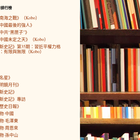
書排行榜
南海之戰》（Kobo）
中國最後的強人》
中共“黑匣子”》
中國未定之天》（Kobo）
新史記》第35期：習近平權力格
：有限與無限（Kobo）
名星》
明鏡月刊》
新史記》
新史記》專訪
歷史日報》
物·中國
物·毛澤東
物·周恩來
物·孫中山