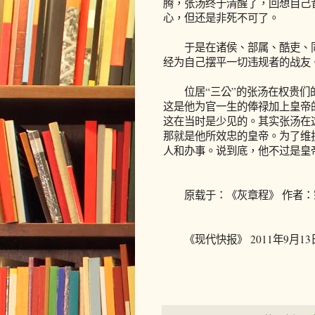
腾，张汤终于清醒了，回想自己
心，但还是非死不可了。
于是在诸侯、部属、酷吏、同
经为自己摆平一切违规者的战友
位居“三公”的张汤在权贵们的
这是他为官一生的俸禄加上皇帝
这在当时是少见的。其实张汤在
那就是他所效忠的皇帝。为了维
人和办事。说到底，他不过是皇
原载于：《灰章程》 作者：
《现代快报》 2011年9月13