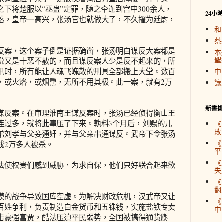
下将楚服以“巫蛊”定罪，随之牵连到宫中300余人，
24小
落，皇帝一高兴，张汤官也就做大了，不久擢为廷尉，
和
蔡
案，这个案子倒是证据确凿，张汤明白谋反大案都是
本
聖
说又是十恶不赦的，而且谋反案人少是反不起来的，所
讯时，所有能让人魂飞魄散的刑具全部搬上大堂。数百
中
，或火烙，或烟熏，无所不用其极。此一案，就有2万
讓
新書
反案。在审理淮南王谋反案时，张汤已经侦得衡山王
连过多，就将此事压了下来。孰料3个月后，刘赐的儿
《
敗
弟刘孝与父妾通奸，并与父亲串通谋反。武帝下令张汤
《
成2万多人被杀。
平
《
使权贵们感到威胁，为求自保，他们只好联合起来欲
失
《
翻
的战争导致国库空虚。为解决财政危机，汉武帝又让
《
百姓争利，负责制造白金货币和五铢钱，实施盐铁专卖
中
击豪强富贾，酷法压迫平民弱势，全国被搞得通货膨