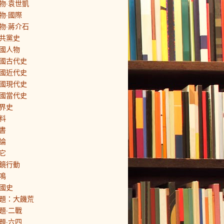
物·袁世凱
物·國際
物·蔣介石
共黨史
國人物
國古代史
國近代史
國現代史
國當代史
界史
料
書
論
它
鏡行動
鳴
國史
題：大饑荒
題·二戰
題·六四