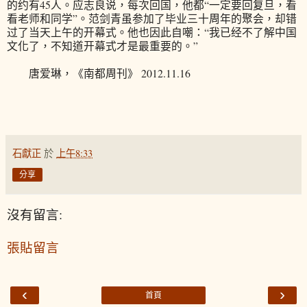
的约有45人。应志良说，每次回国，他都“一定要回复旦，看
看老师和同学”。范剑青虽参加了毕业三十周年的聚会，却错
过了当天上午的开幕式。他也因此自嘲：“我已经不了解中国
文化了，不知道开幕式才是最重要的。”
唐爱琳，《南都周刊》 2012.11.16
石獻正
於
上午8:33
分享
沒有留言:
張貼留言
‹
›
首頁