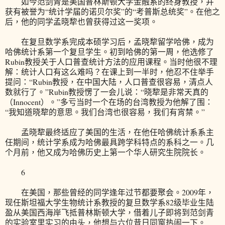
如今范剑青是美国普林斯顿大学金融系的终身教授，并
获有被誉为“统计学届的诺贝尔奖”的“考普斯总统奖”。在他之
后，他的同学孟晓犂也曾获得过这一奖项。
在复旦数学系完成本硕学习后，孟晓犂留学哈佛，成为
哈佛统计系第一个复旦学生。初到哈佛的第一周，他选修了
Rubin教授关于人口普查统计方法的应用课程。当时他很不理
解：统计人口有这么难吗？在课上到一半时，他忍不住举手
提问：“Rubin教授，在中国大陆，人口普查很容易，清点人
数就行了。”Rubin教授愣了一会儿说：“晓犂是非常天真的
（Innocent）。”多亏当时一个在场的台湾教授为他解了围：
“我知道晓犂的意思。我们台湾也很容易，我们有宵禁。”
孟晓犂最终适应了美国的生活，在他任哈佛统计系系主
任期间，统计学系成为哈佛最具跨学科特点的系科之一。几
个月前，他又成为哈佛历史上第一个华人研究生院院长。
6
在美国，那些曾经的同学逢年过节都要聚会。2009年，
现任斯坦福大学生物统计系教授的复旦数学系82级毕业生陆
盈从美国西海岸飞抵普林斯顿大学，借着儿子即将到范剑青
的实验室里实习的由头，他想与六位昔日同窗热闹一下。