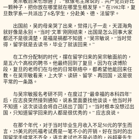
吴宗敏后来也想通了：“就像毛主席说的：共产党员好比
一颗种子，把你放在哪里就在哪里生根发芽。” 在1982年，复
旦数学系一共派出了6名学生，分赴美、德、法留学。
出国前，吴的母亲哭了出来，觉得儿子一走，天涯海角
就好像是永别。“当时‘文革’刚刚结束，出国是怎么回事大家
都还不是很清楚，是福是祸都不知道，”吴宗敏说，“当时觉
得，留学就是去读书，毕业了就该回来。”
在工作分配制的时代，摆在留学归来的吴宗敏面前的，
是五六个高校的聘书。他最终回到了复旦，因为在读博阶
段，复旦的老师们在与他的日常联络中，都希望他能回来任
教。在吴宗敏看来，上大学、读研、留学、再回国，这是很
平常的一条路。
与吴宗敏报名考研不同，在度过了“最幸福的本科四年”
后，应志良突然接到通知，说系里面要找他谈谈。他当时并
不知道，这次谈话会将自己送出了国门。“当时根本没想过出
国，只知道留学回来的人都是很优秀的。” 应志良说。
在那个年代，对于当时毕业生月收入不足50元的学生而
言，25美元的托福考试费是一笔不小的开销。好在当时的出
国留学手续常不齐全，语言考试也不是必须的，谷超豪先生