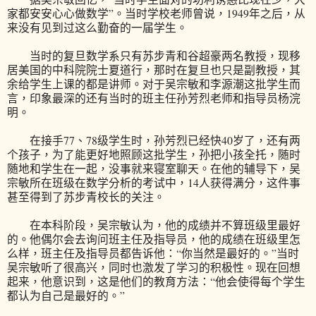
家都安安心心做数学”。当时学校老师曾说，1949年之后，从
来没有见到过这么勤奋的一届学生。
当时的复旦数学系只有苏步青和谷超豪两名教授，现移
居美国的中科院院士夏道行，那时在复旦也只是副教授，其
余给学生上课的都是讲师。对于吴宗敏和李源潮这批学生而
言，印象最深的还有当时的班主任孙芳烈老师和指导员杨浣
明。
在接手77、78级学生时，孙芳烈已经快40岁了，还有两
个孩子，为了能更好地照顾这批学生，孙把小孩全托，随时
随地和学生在一起，没事就来寝室聊天。在他的辅导下，吴
宗敏所在班级在数学分析的考试中，14人获得满分，这件事
甚至得到了苏步青校长的关注。
在本科阶段，吴宗敏认为，他的成绩并不算班级里最好
的。他偶尔会去询问班主任及指导员，他的成绩在班级里怎
么样，班主任及指导员都告诉他：“你当然是最好的。”当时
吴宗敏听了很高兴，同时也激发了学习的积极性。现在回想
起来，他意识到，这是他们的教育方法：“他会使得每个学生
都认为自己是最好的。”