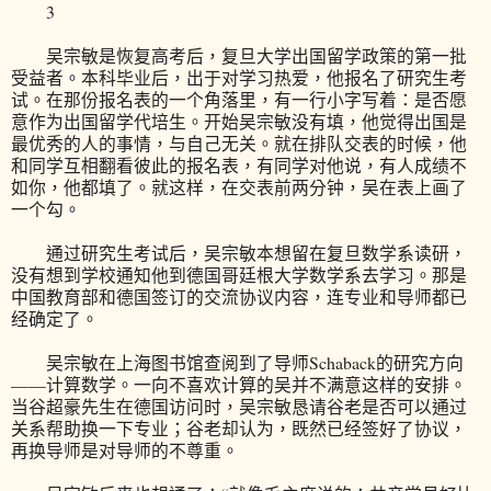
3
吴宗敏是恢复高考后，复旦大学出国留学政策的第一批
受益者。本科毕业后，出于对学习热爱，他报名了研究生考
试。在那份报名表的一个角落里，有一行小字写着：是否愿
意作为出国留学代培生。开始吴宗敏没有填，他觉得出国是
最优秀的人的事情，与自己无关。就在排队交表的时候，他
和同学互相翻看彼此的报名表，有同学对他说，有人成绩不
如你，他都填了。就这样，在交表前两分钟，吴在表上画了
一个勾。
通过研究生考试后，吴宗敏本想留在复旦数学系读研，
没有想到学校通知他到德国哥廷根大学数学系去学习。那是
中国教育部和德国签订的交流协议内容，连专业和导师都已
经确定了。
吴宗敏在上海图书馆查阅到了导师Schaback的研究方向
——计算数学。一向不喜欢计算的吴并不满意这样的安排。
当谷超豪先生在德国访问时，吴宗敏恳请谷老是否可以通过
关系帮助换一下专业；谷老却认为，既然已经签好了协议，
再换导师是对导师的不尊重。