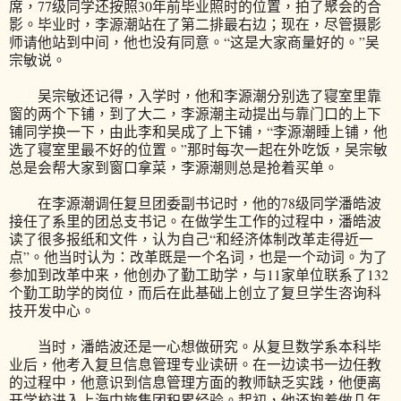
席，77级同学还按照30年前毕业照时的位置，拍了聚会的合
影。毕业时，李源潮站在了第二排最右边；现在，尽管摄影
师请他站到中间，他也没有同意。“这是大家商量好的。”吴
宗敏说。
吴宗敏还记得，入学时，他和李源潮分别选了寝室里靠
窗的两个下铺，到了大二，李源潮主动提出与靠门口的上下
铺同学换一下，由此李和吴成了上下铺，“李源潮睡上铺，他
选了寝室里最不好的位置。”那时每次一起在外吃饭，吴宗敏
总是会帮大家到窗口拿菜，李源潮则总是抢着买单。
在李源潮调任复旦团委副书记时，他的78级同学潘皓波
接任了系里的团总支书记。在做学生工作的过程中，潘皓波
读了很多报纸和文件，认为自己“和经济体制改革走得近一
点”。他当时认为：改革既是一个名词，也是一个动词。为了
参加到改革中来，他创办了勤工助学，与11家单位联系了132
个勤工助学的岗位，而后在此基础上创立了复旦学生咨询科
技开发中心。
当时，潘皓波还是一心想做研究。从复旦数学系本科毕
业后，他考入复旦信息管理专业读研。在一边读书一边任教
的过程中，他意识到信息管理方面的教师缺乏实践，他便离
开学校进入上海中旅集团积累经验。起初，他还抱着做几年