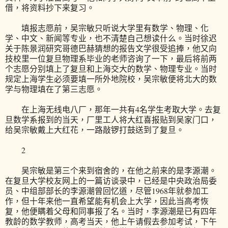
借，将资料抄下来复习。
填报志愿前，吴宗敏只听说大学里有数学、物理、化
学、中文、新闻等专业，也不清楚自己想读什么。当时徐迟
关于陈景润研究哥德巴赫猜想的报告文学很受追捧，他又向
技校里一位复旦物理系毕业的老师咨询了一下，最后将前两
个志愿分别填上了复旦和上海交大的数学、物理专业。当时
规定上海学生必须要填一所外地院校，吴宗敏便将北大的数
学与物理填在了第三志愿。
在上海无线电八厂，那年一共有4名学生考取大学。去复
旦数学系报到的当天，厂里工人将大红喜报贴到吴家门口，
给吴宗敏戴上大红花，一路敲锣打鼓送到了复旦。
2
吴宗敏是第三个来到宿舍的，在他之前来的是李源潮。
在复旦大学校友网上的一篇访谈录中，已经是中央政治局委
员、中组部部长的李源潮曾回忆道，尽管1968年就参加工
作，但十年来他一直希望能有机会上大学，因此当高考恢
复，他便瞒着父母和同事报了名。当时，李源潮是已有四年
教龄的数学教师，高考当天，他上午请假去参加考试，下午