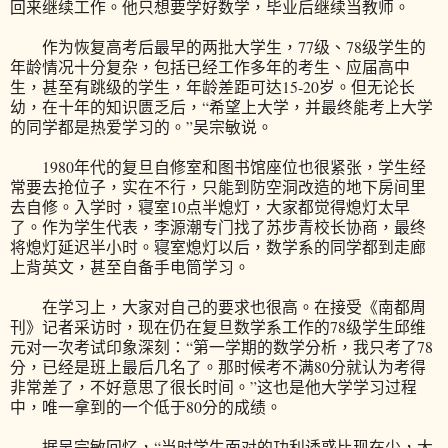
回来继续工作。他只想要学好数学，毕业后继续当教师。
作为恢复高考后最早的两批大学生，77级、78级学生的
年龄情况十分复杂，包括已经工作多年的考生、应届高中
生，甚至有跳级的学生，年龄差距可达15-20岁。但无论长
幼，在十年的知识匮乏后，“希望上大学，并最终能考上大学
的同学都是热爱学习的。”吴宗敏说。
1980年代的复旦自修室和图书馆座位也很紧张，学生经
常要去抢位子，实在不行，只能到防空洞改造的地下房间里
去自修。入学时，寝室10点半熄灯，大家都觉得熄灯太早
了。作为学生代表，李源潮专门找了苏步青校长协商，最终
将熄灯延迟半小时。寝室熄灯以后，数学系的同学都到走廊
上背英文，甚至自备手电筒学习。
在学习上，大家对自己的要求也很高。在接受《南都周
刊》记者采访时，现在仍在复旦数学系工作的78级学生邱维
元对一次考试印象深刻：“第一学期的数学分析，我只考了78
分，已经是班上最后几名了。那时候考不满80分就认为考得
非常差了，不好意思了很长时间。”这也是他大学学习过程
中，唯一拿到的一个低于80分的成绩。
据吴宗敏回忆，“当时学生面对的功利诱惑比现在少，大