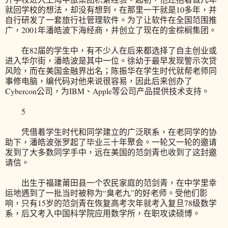
就回学校的想法，却没有想到，在那里一干就是10多年，并
自行研发了一套旅行社管理软件。为了让软件在全国范围推
广，2001年潘皓波下海经商，并创立了现在的金棕榈集团。
在82届的学生中，有不少人在后来都选择了自主创业或
进入华尔街，潘皓波是其中一位。徐幼于最早发现警示次贷
风险，而在美国金融界出名；陈振华在学生时代就帮老师同
事修电脑，编代码对他来说很容易，因此后来创办了
Cybercon公司，为IBM、Apple等公司产品提供技术支持。
5
凭借着学生时代和同学建立的广泛联系，在老同学的协
助下，潘皓波张罗起了毕业三十年聚会。一轮又一轮的邀请
发到了大多数同学手中，远在美国的范剑青也收到了这封邀
请信。
出生于福建莆田县一个农民家庭的范剑青，在中学里幸
运地遇到了一批当时被称为“臭老九”的好老师。受他们影
响，只有15岁的范剑青在恢复高考次年就考入复旦78级数学
系，后又考入中国科学院应用数学所，在职攻读硕博。