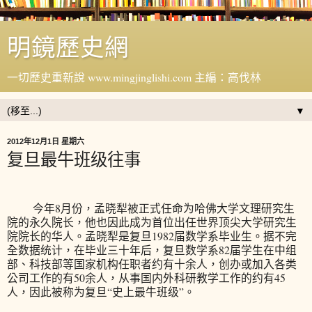
明鏡歷史網
一切歷史重新說 www.mingjinglishi.com 主編：高伐林
▼
2012年12月1日 星期六
复旦最牛班级往事
今年8月份，孟晓犁被正式任命为哈佛大学文理研究生
院的永久院长，他也因此成为首位出任世界顶尖大学研究生
院院长的华人。孟晓犁是复旦1982届数学系毕业生。据不完
全数据统计，在毕业三十年后，复旦数学系82届学生在中组
部、科技部等国家机构任职者约有十余人，创办或加入各类
公司工作的有50余人，从事国内外科研教学工作的约有45
人，因此被称为复旦“史上最牛班级”。