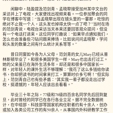
闲聊中，陆盈提及范剑青、孟晓犂接受加州某中文台的
采访并上了电视，大家便找出视频来看。一位参加聚会的同
学在博客中写道：“当孟晓犂出现在镜头里的一霎那，吃惊的
绝对不止我一个人，这头发也掉得太快一点了吧？”当时在场
的范剑青说，电视台采访当天本来还要回答观众提问，但没
有一个电话打进来。这位同学打趣说：“如果早点通知我们，
怎么也会准备些刁钻问题来捧场，比如说问问孟晓犂，学问
和头发的数量之间有什么统计关系等等。”
昔日同窗如今各为人父母，范剑青的女儿Mary已经从普
林斯顿毕业了。和很多美国学生一样，Mary也出去打过工。
她的父亲虽已在海外生活多年，却还是和很多中国家长一
样，对年轻人的课外生活不够理解：“我花了这么多钱给你读
书，你却把读书的时间拿来打工，算算时价多亏啊！”但实际
上，范剑青自己也有些矛盾：“其实我一辈子都没走出过学
校，挺遗憾的，年轻人应该出去看看。”
毕业三十年之际，77级和78级四百余名同学先后回到复
旦，此时曾经的同学已在各行各业立足。据不完全数据统
计，在中组部、科技部等国家机构任职者约有十余人，创办
或加入各类公司工作的有50余人，从事国内外科研教学工作