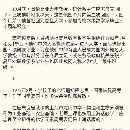
10月底，哥伦比亚大学教授、统计系主任应志良又回国
了，此次他特地来探亲。这是他四个月内第二次回国了。四
个月前，他曾经回到复旦大学，参加母校78级数学系毕业三
十周年聚会。
高考恢复后，最初两批复旦数学系学生相继在1982年1月
和6月毕业。他们中的大多数通过高考进入大学，而后选择出
国、读研或创业。现在他们中的有些人已成为国内外知名大
学教授，也有部分或在商界立足，或在各级政府机关任职。
复旦82届数学系毕业生也因此被网友称之为“史上最牛班
级”。
1
1977年8月，学校里的老师通知应志良，国家恢复高考
了，为了同学复习，许多课余活动都解散。
在应志良曾就读的上海市龙山中学，物理和生物分别被
称为工业基础、农业基础，老师上课也多用上海话教学。应
志良至今记得的化学元素周期表仍是上海话版的。