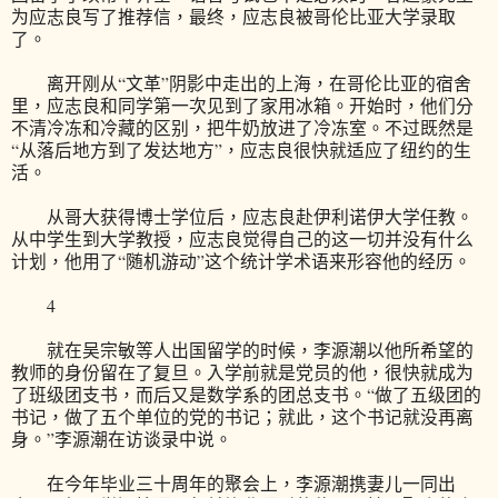
为应志良写了推荐信，最终，应志良被哥伦比亚大学录取
了。
离开刚从“文革”阴影中走出的上海，在哥伦比亚的宿舍
里，应志良和同学第一次见到了家用冰箱。开始时，他们分
不清冷冻和冷藏的区别，把牛奶放进了冷冻室。不过既然是
“从落后地方到了发达地方”，应志良很快就适应了纽约的生
活。
从哥大获得博士学位后，应志良赴伊利诺伊大学任教。
从中学生到大学教授，应志良觉得自己的这一切并没有什么
计划，他用了“随机游动”这个统计学术语来形容他的经历。
4
就在吴宗敏等人出国留学的时候，李源潮以他所希望的
教师的身份留在了复旦。入学前就是党员的他，很快就成为
了班级团支书，而后又是数学系的团总支书。“做了五级团的
书记，做了五个单位的党的书记；就此，这个书记就没再离
身。”李源潮在访谈录中说。
在今年毕业三十周年的聚会上，李源潮携妻儿一同出