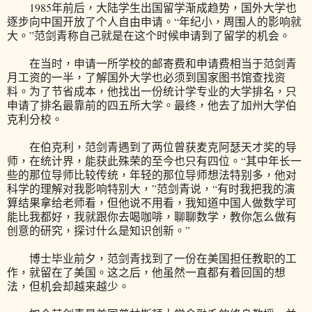
1985年前后，大陆学生出国留学渐成趋势，国外大学也
逐步向中国开放了个人自由申请。“年纪小，周围人的影响就
大。”范剑青称自己就是在这个时候申请到了留学的机会。
在当时，申请一所学校的邮寄费和申请费相当于范剑青
月工资的一半，了解国外大学也必须到国家图书馆查找资
料。为了节省成本，他找出一份统计学专业的大学排名，只
申请了排名最靠前的四五所大学。最终，他去了加州大学伯
克利分校。
在伯克利，范剑青遇到了两位曾获麦克阿瑟天才奖的导
师，在统计界，能获此殊荣的至今也只有四位。“其中年长一
些的那位导师比较传统，年轻的那位导师想法特别多，他对
科学的理解对我影响特别大，”范剑青说，“有时我把我的演
算结果拿给老师看，但他说不用看，我知道中国人做数学可
能比我都好，我就跟你去喝咖啡，聊聊数学，教你怎么做有
创意的研究，探讨什么是知识创新。”
博士毕业前夕，范剑青找到了一份在美国担任教职的工
作，就留在了美国。这之后，他虽然一直都有着回国的想
法，但机会却越来越少。