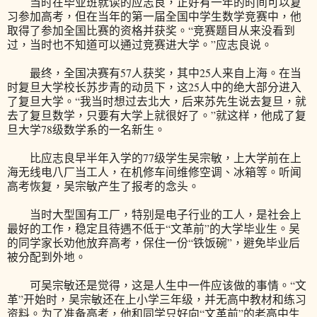
当时在毕业班就读的应志良，正好有一年的时间可以复
习参加高考，但在当年的第一届全国中学生数学竞赛中，他
取得了参加全国比赛的资格并获奖。“竞赛题目从来没看到
过，当时也不知道可以通过竞赛进大学。”应志良说。
最终，全国决赛有57人获奖，其中25人来自上海。在当
时复旦大学校长苏步青的动员下，这25人中的绝大部分进入
了复旦大学。“我当时想过去北大，后来苏先生说去复旦，就
去了复旦数学，只要有大学上就很好了。”就这样，他成了复
旦大学78级数学系的一名新生。
比应志良早半年入学的77级学生吴宗敏，上大学前在上
海无线电八厂当工人，在机修车间维修空调、冰箱等。听闻
高考恢复，吴宗敏产生了报考的念头。
当时大型国有工厂，特别是电子行业的工人，是社会上
最好的工作，稳定且待遇不低于“文革前”的大学毕业生。吴
的同学家长劝他放弃高考，保住一份“铁饭碗”，避免毕业后
被分配到外地。
可吴宗敏还是觉得，这是人生中一件应该做的事情。“文
革”开始时，吴宗敏还在上小学三年级，并无高中教材和练习
资料。为了准备高考，他和同学只好向“文革前”的老高中生