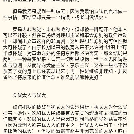
但是我还是感到一种虚无，因为我最怕认认真真地做一
件事情，那结果却只是一个错误，或者叫做误会。
罗是忠心为党、忠心为毛的，但却被一脚踢开。他本人
可以不计较，但在宣扬绝对理想主义和革命原则的政治运动
中，却闹出文革这样的悲喜剧，这种理想与原则的可信性就
大可怀疑了。由于长期以来的教育从来不允许对“组织上”有
半点怀疑，对革命之外的任何东西都坚决否定，那么结局是
两种，一种恶梦醒来，认定一切都是虚伪，世上本无所谓理
想与原则，从而导向犬儒主义、享乐主义，这在一些老干部
及其子女的身上已经表现出来；再一种是继续非理知、非反
省地坚持原来的价值信念。谁又能说哪种更好？
９犹太人与犹大
点点把罗的被整与犹太人的命运相比。犹太人为什么受
迫害，她认为这和犹太民族拥有太完美的理想和太彻底的责
任感有关。悲惨的犹太人是否因其理想品格而受难姑置不论
（因为欧洲人迫害犹太人的理由之一是犹太人中出了一个出
卖耶稣的犹大）。但罗的遭遇可能并非因完美的人格，庐山