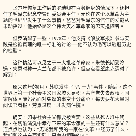
1977年恢复工作后的罗瑞卿在百务缠身的情况下，还担
任了毛泽东纪念堂管理委员会主任。无论在这个以革命为主
题的世纪里发生了什么事情，爸爸对毛泽东的信任的爱戴从
未动摇过，他始终是这个伟大天才革命家的忠实追随者。
但罗清醒了一些，1978年，他支持《解放军报》参与实
践是检验真理的唯一标准的讨论──他不认为毛可以逃避历史
的检验。
这种情结可以见之于一大批老革命家。朱德长期受冷
遇，失意时种一点兰花都不被允许，但点点看望康克清时了
解到：
原来这年的8月，苏联发生了“八·一九”事件。随后，这个
世界上第一个社会主义国家城头易帜，共产党失去政权，国
家解体。康妈妈面对突然的事变十分痛心，每天要花大量时
间读书看报，劳累过度，才发病住院。
确实，如果社会主义都要被否定，这些从死人堆中爬
起、在残酷清洗中幸存下来的革命家的一生还有什么意义？
连点点也认为：“无论我和我的一家在’文革‘中经历了什么，
我们和这些东西实际上是血肉相联的。”