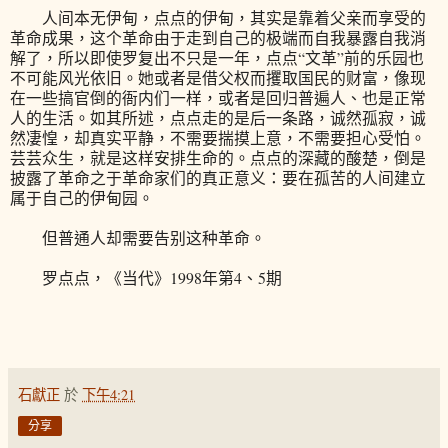
人间本无伊甸，点点的伊甸，其实是靠着父亲而享受的
革命成果，这个革命由于走到自己的极端而自我暴露自我消
解了，所以即使罗复出不只是一年，点点“文革”前的乐园也
不可能风光依旧。她或者是借父权而攫取国民的财富，像现
在一些搞官倒的衙内们一样，或者是回归普遍人、也是正常
人的生活。如其所述，点点走的是后一条路，诚然孤寂，诚
然凄惶，却真实平静，不需要揣摸上意，不需要担心受怕。
芸芸众生，就是这样安排生命的。点点的深藏的酸楚，倒是
披露了革命之于革命家们的真正意义：要在孤苦的人间建立
属于自己的伊甸园。
但普通人却需要告别这种革命。
罗点点，《当代》1998年第4、5期
石獻正
於
下午4:21
分享