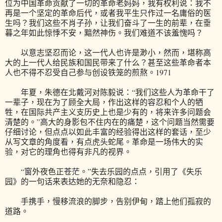
位为中国革命贡献了一切的革命老妈妈，我有权利说：我不
再是一个坚定的革命后代，或者我平生只作过一名庸俗的医
生吗？我们这些不肖子孙，让我们奋斗了一生的前辈，在垂
暮之年如此惊悸不安，黯然神伤。我们难道不该羞愧吗？
以意志坚忍而论，这一代人也许是渺小，然而，堪称高
大的上一代人给民族和国民带来了什么？甚至这些革命者本
人也不得不忍受自己参与创设铁笼的煎熬。1971
年夏，朱德在北戴河对陈毅说：“我们这些人为革命干了
一辈子，现在为了顾全大局，作出这样的容忍和个人的牺
牲，在国际共产主义支历史上也是少有的，将来许多问题会
清楚的。”高大的身影包不住内在的痛楚，这个问题当然需要
仔细讨论，但点点以如此丰富的经验得出这样的套话，至少
从写文章的角度看，有点虎头蛇尾。革命是一场伟大的实
验，对它的理角也得有非凡的视界。
“窗外夜色正苍茫。”失去乐园的点点，引用了《失乐
园》的一句话来表达她的无奈和隐忍：
手携手，慢移流浪的脚步，告别伊甸，踏上他们孤寂的
道路。