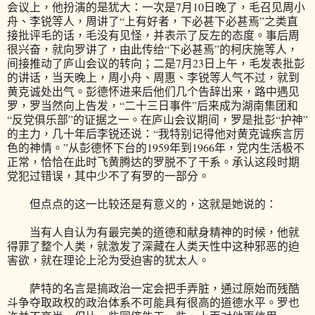
会议上，他扮演的是犹大：一次是7月10日晚了，毛召见周小
舟、李锐等人，周讲了“上有好者，下必甚下必甚焉”之类直
接批评毛的话，毛没有见怪，并表示了反左的态度。事后周
很兴奋，就向罗讲了，由此传给“下必甚焉”的柯庆施等人，
间接推动了庐山会议的转向；二是7月23日上午，毛发表批彭
的讲话，当天晚上，周小舟、周惠、李锐等人气不过，就到
黄克诚处出气。彭德怀进来后他们几个告辞出来，路中遇见
罗，罗当然向上告发，“二十三日事件”后来成为湖南集团和
“反党俱乐部”的证据之一。在庐山会议期间，罗是批彭“护神”
的主力，几十年后李锐还说：“我特别记得他对黄克诚疾言厉
色的神情。”从彭德怀下台的1959年到1966年，党内生活极不
正常，恰恰在此时飞黄腾达的罗脱不了干系。承认这段时期
党犯过错误，其中少不了有罗的一部分。
但点点的这一比较还是有意义的，这就是她说的：
当有人自认为有最完美的道德和献身精神的时候，他就
得罪了整个人类，就激发了深藏在人类天性中这种邪恶的迫
害欲，就在理论上沦为受迫害的犹太人。
萨特的名言是搞政治一定会把手弄脏，通过原始而残酷
斗争夺取政权的政治体系不可能具有很高的道德水平。罗也