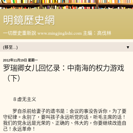
明鏡歷史網
一切歷史重新說 www.mingjinglishi.com 主編：高伐林
▼
2012年11月19日 星期一
罗瑞卿女儿回忆录：中南海的权力游戏
（下）
８虚无主义
罗自杀前给妻子的遗书是：会议的事没告诉你，为了要
守纪律。永别了，要叫孩子永远听党的话，听毛主席的话！
我们的党永远是光荣的、正确的、伟大的，你要继续改造自
己！永远革命！