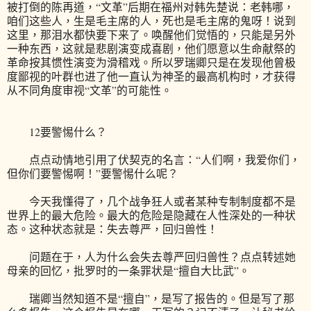
被打倒的陈再道，“文革”后期在福州对韩先楚说：老韩哪，
咱们这些人，生是毛主席的人，死也是毛主席的鬼呀！说到
这里，那泪水都快要下来了。唤醒他们觉悟的，只能是另外
一种东西，这就是悲剧演变成喜剧，他们愿意以生命献祭的
革命按其惯性演变为滑稽戏。所以罗瑞卿只是在发现他曾极
度鄙视的叶群也进了他一直认为神圣的最高机构时，才获得
从不同角度审视“文革”的可能性。
12要警惕什么？
点点动情地引用了伏契克的名言：“人们啊，我爱你们，
但你们要警惕啊！”要警惕什么呢？
今天我懂得了，几个战争狂人或者某种专制制度都不是
世界上的最大危险。最大的危险是隐藏在人性深处的一种状
态。这种状态就是：失去尊严，回归兽性！
问题在于，人为什么会失去尊严回归兽性？点点转述她
母亲的回忆，批罗时的一条罪状是“擅自大比武”。
瑞卿当然知道不是“擅自”，是写了报告的。但是写了那