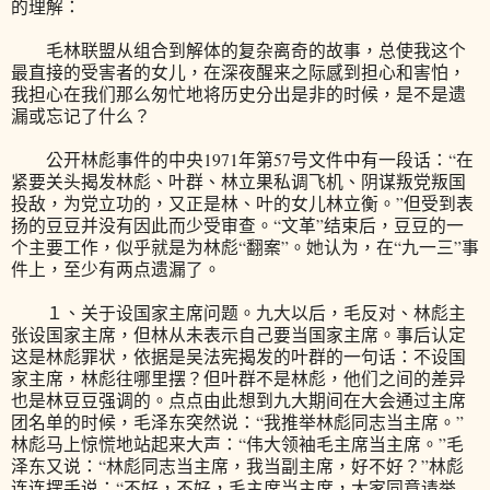
的理解：
毛林联盟从组合到解体的复杂离奇的故事，总使我这个
最直接的受害者的女儿，在深夜醒来之际感到担心和害怕，
我担心在我们那么匆忙地将历史分出是非的时候，是不是遗
漏或忘记了什么？
公开林彪事件的中央1971年第57号文件中有一段话：“在
紧要关头揭发林彪、叶群、林立果私调飞机、阴谋叛党叛国
投敌，为党立功的，又正是林、叶的女儿林立衡。”但受到表
扬的豆豆并没有因此而少受审查。“文革”结束后，豆豆的一
个主要工作，似乎就是为林彪“翻案”。她认为，在“九一三”事
件上，至少有两点遗漏了。
１、关于设国家主席问题。九大以后，毛反对、林彪主
张设国家主席，但林从未表示自己要当国家主席。事后认定
这是林彪罪状，依据是吴法宪揭发的叶群的一句话：不设国
家主席，林彪往哪里摆？但叶群不是林彪，他们之间的差异
也是林豆豆强调的。点点由此想到九大期间在大会通过主席
团名单的时候，毛泽东突然说：“我推举林彪同志当主席。”
林彪马上惊慌地站起来大声：“伟大领袖毛主席当主席。”毛
泽东又说：“林彪同志当主席，我当副主席，好不好？”林彪
连连摆手说：“不好，不好，毛主席当主席，大家同意请举