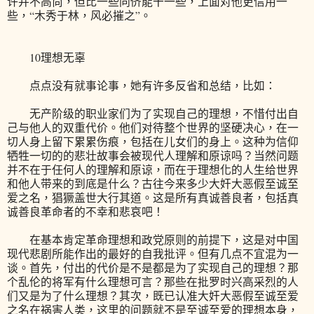
许并不高尚，但比一些同侪能干一些，上面对他更信用一
些，“木秀于林，风必摧之”。
10理想无辜
点点没有就事论事，她有许多反省和总结，比如：
无产阶级的职业家们为了实现自己的理想，不惜付出自
己与他人的双重代价。他们对待整个世界的坚硬决心，在一
切人身上留下累累伤痕，包括在儿女们的身上。这种为信仰
牺牲一切的的悲壮故事会被现代人理解和原谅吗？当然问题
并不在于任何人的理解和原谅，而在于理想化的人生给世界
和他人带来的到底是什么？古往今来多少大奸大恶假至诚至
爱之名，猖獗盖世大行其道。这是所有真诚善良者，包括真
诚善良革命者的不幸和悲哀吧！
在基本肯定革命理想和政党原则的前提下，这是对中国
现代悲剧所能作出的最好的自我批评。但有几点不宜混为一
谈。首先，付出的代价是不是都是为了实现自己的理想？那
个乱伦的将军有什么理想可言？那些在批罗时兴高采烈的人
们又是为了什么理想？其次，既已认准大奸大恶假至诚至爱
之名在祸害人类，这里的问题就不是至诚至爱的理想本身，