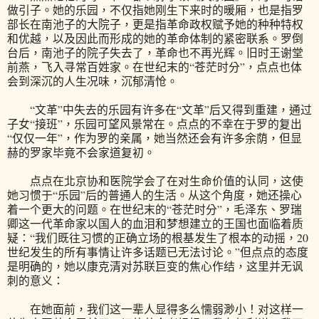
做引子。她的乐园，不仅指她刚生下来时的暖厢，也是指罗
部长在南池子的大院子，更是指革命政权赋予她的种种特权
和优越，以及因此而形成的她的革命体制的紧密联系。罗倒
台后，南池子的院子失去了，革命也不再光辉。旧时王谢堂
前燕，飞入寻常百姓家。在世纪末的“苍茫时分”，点点也体
会到深沉的人生况味，沉郁清怆。
“文革”中失去的乐园有许多在“文革”后又得到重建，通过
子女“接班”，乐园可望风景常在。点点的不幸在于罗的复出
“仅仅一年”，作为罗的亲属，她当然还会有许多余荫，但显
赫的罗家毕竟不会家道复初。
点点在北京协和医院学会了在对生命价值的认同，这使
她习惯于“乐园”后的普通人的生活。从这个角度，她还操心
着一个更大的问题。在世纪末的“苍茫时分”，毛泽东、罗瑞
卿这一代革命家以国人的血泪和梦想建立的王国也面临着质
疑：“我们既往习惯的正确立场的根基发生了根本的动摇，20
世纪发生的所有事情让许多话题已无法讨论。”但点点的态度
是明确的，她以康克清对苏联巨变的焦心作结，这里并无讽
刺的意义：
在她面前，我们这一辈人显得多么懦弱渺小！对这样一