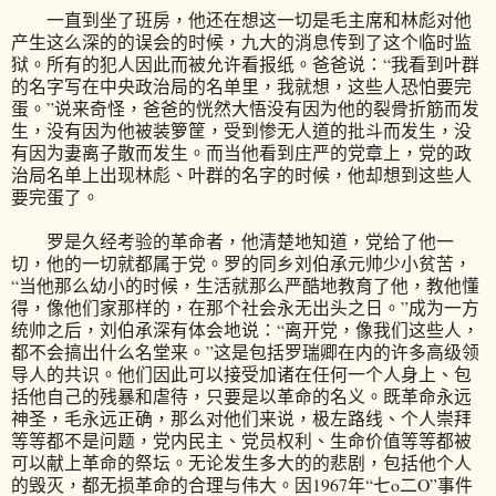
一直到坐了班房，他还在想这一切是毛主席和林彪对他
产生这么深的的误会的时候，九大的消息传到了这个临时监
狱。所有的犯人因此而被允许看报纸。爸爸说：“我看到叶群
的名字写在中央政治局的名单里，我就想，这些人恐怕要完
蛋。”说来奇怪，爸爸的恍然大悟没有因为他的裂骨折筋而发
生，没有因为他被装箩筐，受到惨无人道的批斗而发生，没
有因为妻离子散而发生。而当他看到庄严的党章上，党的政
治局名单上出现林彪、叶群的名字的时候，他却想到这些人
要完蛋了。
罗是久经考验的革命者，他清楚地知道，党给了他一
切，他的一切就都属于党。罗的同乡刘伯承元帅少小贫苦，
“当他那么幼小的时候，生活就那么严酷地教育了他，教他懂
得，像他们家那样的，在那个社会永无出头之日。”成为一方
统帅之后，刘伯承深有体会地说：“离开党，像我们这些人，
都不会搞出什么名堂来。”这是包括罗瑞卿在内的许多高级领
导人的共识。他们因此可以接受加诸在任何一个人身上、包
括他自己的残暴和虐待，只要是以革命的名义。既革命永远
神圣，毛永远正确，那么对他们来说，极左路线、个人崇拜
等等都不是问题，党内民主、党员权利、生命价值等等都被
可以献上革命的祭坛。无论发生多大的的悲剧，包括他个人
的毁灭，都无损革命的合理与伟大。因1967年“七o二O”事件