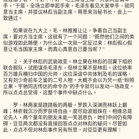
手。”于是，全场立即举起手来，毛泽东看见大家举手，就同
意当主席，并提议林彪当副主席，周恩来当秘书长，会上一
致通过。
如果说在九大上，毛、林推推让让，争着自己当副主
席，要对方当主席，这就有了一个问题：“既然他们之间的类
似游戏如此随便，为什么这一次就一定反过来：林彪假心假
意让毛当国家主席，而真心真意自己要当呢？”
２、关于林彪的武装政变。林立果在林彪的羽翼下组织
联合舰队，试图谋杀毛泽东，但林立果不是林彪。这位统率
百万雄兵横扫中国的元帅，这位深谙中共体制及毛的谋略、
又有刘少奇前车之鉴的二号人物，大概不会以为凭一纸“盼照
立果、宇驰同志传达的命令办”的手令就可以发动一场政变。
所以点点总觉得，这整个事件中缺点什么。
罗、林两家是跷跷板的两极，罗跌入深渊而林跃上巅
峰；林折戟沉沙而罗获得自由。度尽劫波姐妹在，相逢总是
论先人，两个童年的朋友未能一笑泯恩仇，她们中间仍有障
碍，豆豆两次都没有直接回答点点对林彪的疑问。尽管如
此，点点不但对林彪事件另有所思，对豆豆更有理解：