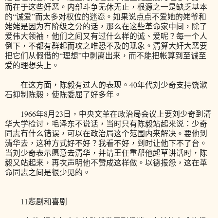
而在于这些奸恶。内部斗争无休无止，根源之一是缺乏基本
的“诚爱”而太多对权位的迷恋。如果说点点不爱她的姥爷和
姥姥是因为有阶级之分的话，那么在这些革命家中间，除了
爱伟大领袖，他们之间又有过什么样的诚、爱呢？每一个人
倒下，不都有群起而攻之唯恐不及的现象。清算大奸大恶要
把它们从假借的“理想”中剥离出来，而不能把帐算到至诚至
爱的理想头上。
在这方面，陈毅有过人的表现。40年代刘少奇支持饶漱
石抑制陈毅，使陈委屈了好多年。
1966年8月23日，中央文革在政治局会议上要刘少奇到清
华大学检讨，毛泽东不说话，当时只有陈毅站起来说：少奇
同志有什么错误，可以在政治局这个范围内来解决。要他到
清华去，这种方式好不好？我看不好，到时让他下不了台。
当刘少奇表示愿意去清华，并请王任重帮他起草讲话时，陈
毅又站起来，再次声明他不赞成这样做。以德报怨，这在革
命同志之间是很少见的。
11悲剧和喜剧