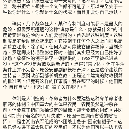
么多报告，这个报告是在哪一天写的？记不清了，让秘书给
查，秘书拒绝。想找一个文件都不可能了，所以完全处于一
种说你是什么，你就是什么的状况。而且非要你自己承认。
确实，几个战争狂人、某种专制制度可能都不是最大的
危险，但像罗所遭遇的这种“说你是什么，你就是什么”的制
度肯定是最危险的。人们要警惕的，首先是这种制度。这种
制度是罗帮助建立起来的，它凌架于任何个人之上而把毛高
高耸立起来，除了毛，任何人都可能被它碾得粉碎。当刘少
奇、罗瑞卿支持毛整彭德怀时，他们其实已经为自己挖好了
坟场。象征性的例子是李一氓提供的：1968年李被送进监
狱，“这个监狱是解放以后新造的，造得非常坚固，但在生活
条件上并不完备。原公安部副部长杨奇清，正是这个建筑的
主持者，原财政部副部长胡立教，正是这个建筑的财政预算
的批准者。但竟有这样的怪事情，我在那里的时候，他们两
个’自作自受‘，也都同时被子关在那里。”
体制是人制造的，革命者为什么要建造这种令革命者也
胆寒的体制？中国革命的主体是农民，农民虽然能冲杀在
前，但要真正指向领袖设定的目标，却需要精心组织。井冈
山时期有个著名的“八月失败”。原因一是湖南省委的瞎指
挥，二是由湘南农军组成的28团战士急于“回家割稻子”。这
些已经卷进了革命队伍的农民们，还以为他们可以一边务农