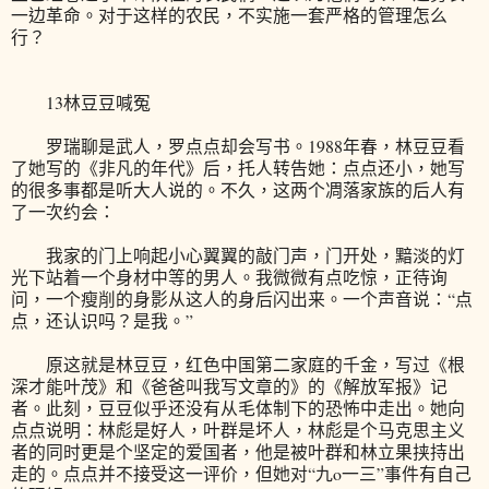
一边革命。对于这样的农民，不实施一套严格的管理怎么
行？
13林豆豆喊冤
罗瑞聊是武人，罗点点却会写书。1988年春，林豆豆看
了她写的《非凡的年代》后，托人转告她：点点还小，她写
的很多事都是听大人说的。不久，这两个凋落家族的后人有
了一次约会：
我家的门上响起小心翼翼的敲门声，门开处，黯淡的灯
光下站着一个身材中等的男人。我微微有点吃惊，正待询
问，一个瘦削的身影从这人的身后闪出来。一个声音说：“点
点，还认识吗？是我。”
原这就是林豆豆，红色中国第二家庭的千金，写过《根
深才能叶茂》和《爸爸叫我写文章的》的《解放军报》记
者。此刻，豆豆似乎还没有从毛体制下的恐怖中走出。她向
点点说明：林彪是好人，叶群是坏人，林彪是个马克思主义
者的同时更是个坚定的爱国者，他是被叶群和林立果挟持出
走的。点点并不接受这一评价，但她对“九o一三”事件有自己