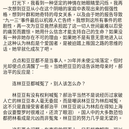
灯光下，我看到一种坚定的神情在她眼睛里闪烁。我再
一次想到豆豆从小在这个阴暗的家庭中表现出来的倔强性
格，想到叶群和她奇特的母女关系，以及由于她的报告导致
“九一三”事件最后以机毁人亡告终。我想到这所有事件的悲
剧性，再一次为豆豆竟然承担起了这一切人世间最难以忍受
的痛苦而震惊。她用什么信念才能支持自己的生命？如果没
有一种非她存在不可的理由，如果她不是有意无意地进入以
上这种认为林彪是个爱国者，是被迫踏上叛国之路的思维的
话，她早就化成灰了吧。
点点和豆豆都不是当事人。20年并未使尘埃落定，但时
光却使点点清醒了一些。当她把豆豆的话告诉她母亲时，郝
治平的反应是：
连林豆豆都喊冤了，别人该怎么办？
林豆豆有没有权利喊冤？郝治平当然不是说经历过家破
人亡的林豆豆本人毫无委屈，而是嘲讽林豆豆为林彪喊冤，
这不只是直接受害者郝治平（林豆豆说认为林彪在得知上海
会议要整罗时很难过，还流了眼泪），国人中的大多数恐怕
都把林看成是元凶而非冤鬼，林豆豆的努力几乎是无望的。