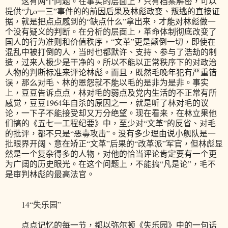
这有两个问题。在事实的层面上，只有档案解密，可以
提供“九o一三”事件的的前因后果及林彪政变、叛逃的直接证
据，就是把点点感到的“缺点什么”拿出来，才能对林彪做一
个没有疑义的判断。在分析的层面上，革命体制彻底改变了
国人的行为准则和价值秩序，“文革”更是颠倒一切，即使在
混乱中被打倒的人，当时也都默许、支持、参与了浩劫的制
造，过来人极少是干净的。所以不能以正常秩序下的对政治
人物的判断标准来评论林彪。而且，既然毛晚年犯有严重错
误，那么对毛、林的恩怨就不能以毛的是非为是非。事实
上，豆豆告诉点点，林对毛的弱点及党内生活的不正常有所
感觉，豆豆1964年自杀的原因之一，就是听了林对毛的议
论，一下子不能接受却又万分绝望。现在看来，在林立果他
们搞的《五七一工程纪要》中，至少对“文革”的反省、对毛
的批评，都不只是“恶毒攻击”。没有多少理由说小舰队是一
批眼界开阔、意在矫正“文革”后果的“改革派”军官，但林彪显
然是一个复杂得多的人物，对他的恰当评论肯定要有一个更
为广阔的历史眼光。在这个问题上，不能搞“凡是论”，毛不
是审判林彪的最高法官。
14“失乐园”
点点记忆的每一节，都以弥尔顿《失乐园》中的一句话