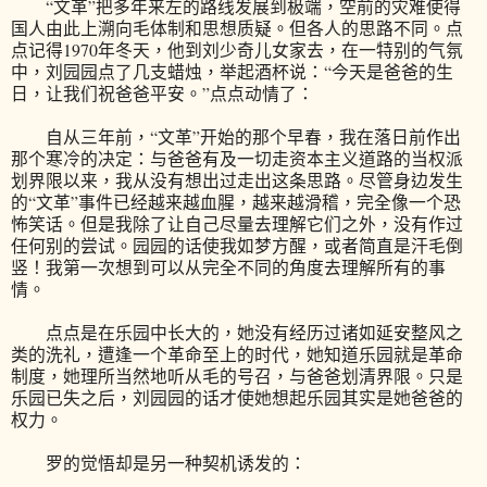
“文革”把多年来左的路线发展到极端，空前的灾难使得
国人由此上溯向毛体制和思想质疑。但各人的思路不同。点
点记得1970年冬天，他到刘少奇儿女家去，在一特别的气氛
中，刘园园点了几支蜡烛，举起酒杯说：“今天是爸爸的生
日，让我们祝爸爸平安。”点点动情了：
自从三年前，“文革”开始的那个早春，我在落日前作出
那个寒冷的决定：与爸爸有及一切走资本主义道路的当权派
划界限以来，我从没有想出过走出这条思路。尽管身边发生
的“文革”事件已经越来越血腥，越来越滑稽，完全像一个恐
怖笑话。但是我除了让自己尽量去理解它们之外，没有作过
任何别的尝试。园园的话使我如梦方醒，或者简直是汗毛倒
竖！我第一次想到可以从完全不同的角度去理解所有的事
情。
点点是在乐园中长大的，她没有经历过诸如延安整风之
类的洗礼，遭逢一个革命至上的时代，她知道乐园就是革命
制度，她理所当然地听从毛的号召，与爸爸划清界限。只是
乐园已失之后，刘园园的话才使她想起乐园其实是她爸爸的
权力。
罗的觉悟却是另一种契机诱发的：