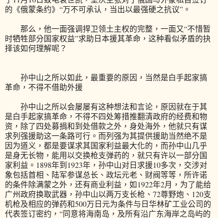
的《俄蒙条约》“万不可承认，当出以最强硬之抗议”。
那么，他一面强调捍卫领土主权的完整，一面又“不惜暂
时牺牲部分国家权益”求助日本援其革命，这种看似矛盾的抉
择该如何理解呢？
孙中山之所以如此，最重要的原因，当然是白手起家搞
革命，不得不借助外援
孙中山之所以会屡屡有这种想法和言论，原因就在于其
是白手起家搞革命，不得不四处筹措推翻清政府的经费和物
资，除了四处募捐和到处借款之外，身处海外，他就只有谋
求列强援助这一条路可行。而列强为其提供援助当然绝不是
因为道义，都是要谋求其国家利益最大化的，而孙中山几乎
是身无长物，能用以交换枪支弹药的，就只有许以一部分国
家利益。1898年到1923年，孙中山对日求援10多次，交涉对
象包括首相、陆军参谋总长、政坛元老、财阀等等，所许诺
的条件除满蒙之外，还有商业利益，如1922年2月，为了能给
广州政府换取武器，孙中山以两万支长枪、72尊野炮、120支
机枪及相应的弹药和500万日元为条件与日华林矿工业公司的
代表签订密约，“同意将海南岛，及所有沿广东海岸之岛屿的