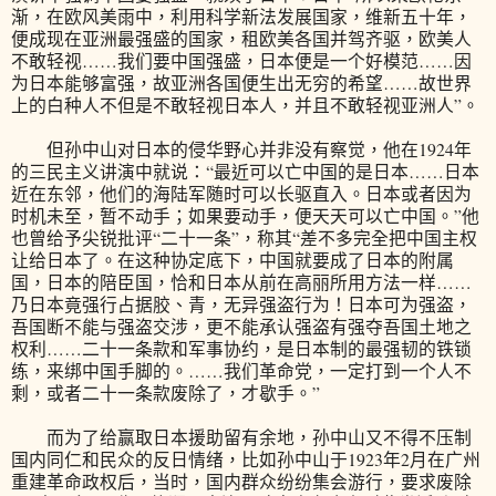
渐，在欧风美雨中，利用科学新法发展国家，维新五十年，
便成现在亚洲最强盛的国家，租欧美各国并驾齐驱，欧美人
不敢轻视……我们要中国强盛，日本便是一个好模范……因
为日本能够富强，故亚洲各国便生出无穷的希望……故世界
上的白种人不但是不敢轻视日本人，并且不敢轻视亚洲人”。
但孙中山对日本的侵华野心并非没有察觉，他在1924年
的三民主义讲演中就说：“最近可以亡中国的是日本……日本
近在东邻，他们的海陆军随时可以长驱直入。日本或者因为
时机未至，暂不动手；如果要动手，便天天可以亡中国。”他
也曾给予尖锐批评“二十一条”，称其“差不多完全把中国主权
让给日本了。在这种协定底下，中国就要成了日本的附属
国，日本的陪臣国，恰和日本从前在高丽所用方法一样……
乃日本竟强行占据胶、青，无异强盗行为！日本可为强盗，
吾国断不能与强盗交涉，更不能承认强盗有强夺吾国土地之
权利……二十一条款和军事协约，是日本制的最强韧的铁锁
练，来绑中国手脚的。……我们革命党，一定打到一个人不
剩，或者二十一条款废除了，才歇手。”
而为了给赢取日本援助留有余地，孙中山又不得不压制
国内同仁和民众的反日情绪，比如孙中山于1923年2月在广州
重建革命政权后，当时，国内群众纷纷集会游行，要求废除