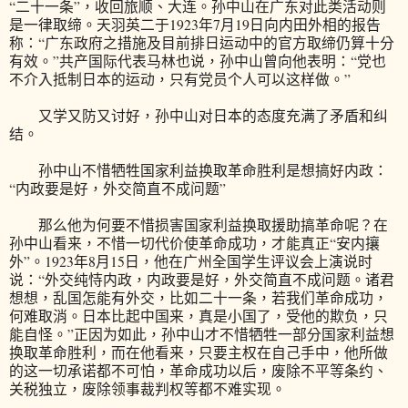
“二十一条”，收回旅顺、大连。孙中山在广东对此类活动则
是一律取缔。天羽英二于1923年7月19日向内田外相的报告
称：“广东政府之措施及目前排日运动中的官方取缔仍算十分
有效。”共产国际代表马林也说，孙中山曾向他表明：“党也
不介入抵制日本的运动，只有党员个人可以这样做。”
又学又防又讨好，孙中山对日本的态度充满了矛盾和纠
结。
孙中山不惜牺牲国家利益换取革命胜利是想搞好内政：
“内政要是好，外交简直不成问题”
那么他为何要不惜损害国家利益换取援助搞革命呢？在
孙中山看来，不惜一切代价使革命成功，才能真正“安内攘
外”。1923年8月15日，他在广州全国学生评议会上演说时
说：“外交纯恃内政，内政要是好，外交简直不成问题。诸君
想想，乱国怎能有外交，比如二十一条，若我们革命成功，
何难取消。日本比起中国来，真是小国了，受他的欺负，只
能自怪。”正因为如此，孙中山才不惜牺牲一部分国家利益想
换取革命胜利，而在他看来，只要主权在自己手中，他所做
的这一切承诺都不可怕，革命成功以后，废除不平等条约、
关税独立，废除领事裁判权等都不难实现。