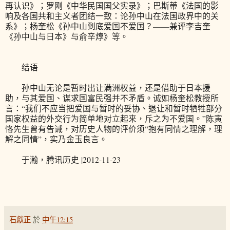
再认识》；罗刚《中华民国国父实录》；巴斯蒂《法国的影
响及各国共和主义者团结一致：论孙中山在法国政界中的关
系》；杨奎松《孙中山到底爱国不爱国？——兼评李吉奎
《孙中山与日本》与俞辛焞》等。
结语
孙中山无论是暂时出让满洲权益，还是借助于日本援
助，与其爱国、谋求国富民强并不矛盾。诚如杨奎松教授所
言：“我们不应当把爱国与暂时的妥协、退让和暂时牺牲部分
国家权益的外交行为简单地对立起来，斥之为不爱国。”陈寅
恪先生曾有告诫，对历史人物的评价须“抱有同情之理解，理
解之同情”，实乃金玉良言。
于瀚，腾讯历史 |2012-11-23
石獻正
於
中午12:15