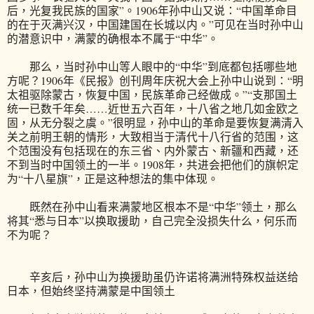
后，光复我民族的国家”。1906年孙中山又说：“中国革命目
的在于灭满兴汉，中国建国在长城以内。”可见在当时孙中山
的潜意识中，满蒙的确根本不属于“中华”。
那么，当时孙中山等人眼中的“中华”到底都包括哪些地
方呢？1906年《民报》创刊周年庆祝大会上孙中山说到：“明
太祖驱除蒙古，恢复中国，民族革命己经做成。”“支那国土
统一已数千年矣……近世五六百年，十八省之地几如金欧之
固，从无分裂之虞。”很明显，孙中山的革命是要恢复满清入
关之前明王朝的情形，大致相当于清代十八行省的范围，这
个范围没有包括现在的东三省、内外蒙古、新疆和西藏，还
不到当时中国领土的一半。1908年，共进会把他们的旗帜定
为“十八星旗”，正是这种想法的集中体现。
既然在孙中山看来满蒙地区根本不是“中华”领土，那么
将其“悉与日本”以换取援助，自己完全没损失什么，何乐而
不为呢？
辛亥后，孙中山为换援助虽仍许诺将满洲特殊权益送给
日本，但始终坚持满蒙是中国领土