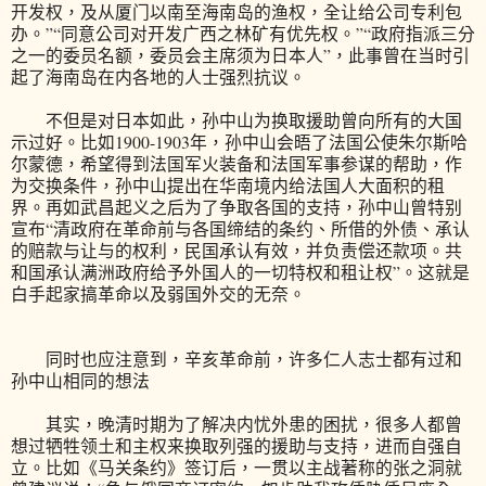
开发权，及从厦门以南至海南岛的渔权，全让给公司专利包
办。”“同意公司对开发广西之林矿有优先权。”“政府指派三分
之一的委员名额，委员会主席须为日本人”，此事曾在当时引
起了海南岛在内各地的人士强烈抗议。
不但是对日本如此，孙中山为换取援助曾向所有的大国
示过好。比如1900-1903年，孙中山会晤了法国公使朱尔斯哈
尔蒙德，希望得到法国军火装备和法国军事参谋的帮助，作
为交换条件，孙中山提出在华南境内给法国人大面积的租
界。再如武昌起义之后为了争取各国的支持，孙中山曾特别
宣布“清政府在革命前与各国缔结的条约、所借的外债、承认
的赔款与让与的权利，民国承认有效，并负责偿还款项。共
和国承认满洲政府给予外国人的一切特权和租让权”。这就是
白手起家搞革命以及弱国外交的无奈。
同时也应注意到，辛亥革命前，许多仁人志士都有过和
孙中山相同的想法
其实，晚清时期为了解决内忧外患的困扰，很多人都曾
想过牺牲领土和主权来换取列强的援助与支持，进而自强自
立。比如《马关条约》签订后，一贯以主战著称的张之洞就