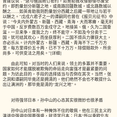
曾建议说：“急与俄国商订密约，如肯助我攻倭胁倭尽废全
约，即酌量划分新疆之地，或南路回疆数城，或北路数城以
酬之……如英肯助我则酌量划分西藏之后藏一带地让与若干
以酬之。”戊戌六君子之一的谭嗣同也曾在《报贝元征书》中
说：“今夫内外蒙古、新疆、西藏、青海，大而寒瘠，毫无利
于中国，反岁费数百万金戍守之。地接英、俄，久为二国垂
涎，一旦来争，度我之力，终不能守。不如及今分卖于二
国，犹可结其欢心，而坐获厚利。二国不烦兵力骤获大土，
亦必乐从。计内外蒙古、新疆、西藏、青海不下二千万方
里，每方里得价五十两，已不下十万万。除偿赔款外，所余
尚多，可供变法之用矣。”[详细]
由此可知，对当时的人们来说，领土的多寡并不重要，
国家如何才能摆脱被欺侮的命运走向富强才是最紧要的问
题。为达此目的，手段的选择适当与否倒在其次。当然，张
之洞和谭嗣同毕竟还是拥清的，他们绝然不会也不敢提什么
出让满洲的，那毕竟是清的“龙兴之地”。
对待强邻日本，孙中山的心态其实很微妙也很矛盾
孙中山对日本有一种掩饰不住的敬佩，他在三民主义的
演讲中强调中国要强盛，就须学日本：日本“所以乘欧化东