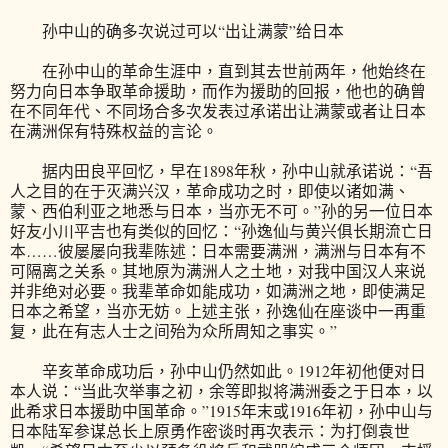
孙中山的确多次说过可以“出让满蒙”给日本
在孙中山的革命生涯中，直到其去世前两年，他始终在
努力向日本争取革命援助，而作为援助的回报，他也的确曾
在不同年代、不同场合多次发表过承诺出让满蒙或者让日本
在满洲保有特殊权益的言论。
据内田良平回忆，早在1898年秋，孙中山就承诺说：“吾
人之目的在于灭满兴汉，革命成功之时，即使以诸如满、
蒙、西伯利亚之地悉与日本，当亦无不可。”孙的另一位日本
好友小川平吉也有类似的回忆：“孙逸仙与黄兴俱长期流亡日
本……彼屡屡向我辈陈述：日本需要满洲，满洲与日本有不
可隔离之关系。其地原为满洲人之土地，对我中国汉人来说
并非绝对必要。我辈革命如能成功，如满洲之地，即使满足
日本之希望，当亦无妨。上述主张，孙逸仙在座谈中一再重
复，此在有志人士之间殆为众所周知之事实。”
辛亥革命成功后，孙中山仍然如此。1912年初他便对日
本人说：“当此次举事之初，余等即拟将满洲委之于日本，以
此希求日本援助中国革命。”1915年末或1916年初，孙中山与
日本陆军参谋总长上原勇作密谈时再次表示：为打倒袁世