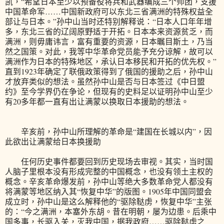
凯，“希望日本至少以预备役将兵和武器编成三个师团，支援
中国革命军……中国新政府可以东北三省满洲的特殊权益全
部让与日本。”孙中山当时还特别解释说：“日本人口年年增
多，东北三省的辽阔原野适于开拓。日本本来资源贫乏，而
满洲，则毋庸讳言，富有重要的资源，日本瞩目斯土，乃当
然之国策。对此，我等中华革命党员能予充分谅解，故可以
满洲作为日本的特殊地区，承认日本移民和开拓的优先权。”
直到1923年确定了联俄政策得到了俄国的援助之后，孙中山
才放弃类似的想法。虽然孙中山是否与日本签过《中日盟
约》至今学界仍在争论，但现有的史料足以证明孙中山至少
有20多年都一直有出让满蒙以换取日本援助的想法。
辛亥前，孙中山所理解的革命是“建国在长城以内”，因
此欲出让满蒙给日本换援助
任何历史事件都要回到历史现场去审视。其实，当时国
人脑子里根本没有形成完整的中国概念，也没有领土主权的
概念。辛亥革命爆发前，孙中山等绝大多数革命党人都没有
将满蒙等地区纳入其“恢复中华”的版图。1905年中国同盟会
成立时，孙中山是这么解释他的“驱除鞑虏，恢复中华”主张
的：“今之满洲，本塞外东胡。昔在明朝，屡为边患。后乘中
国多事，长驱入关，灭我中国，据我政府……驱除鞑虏之