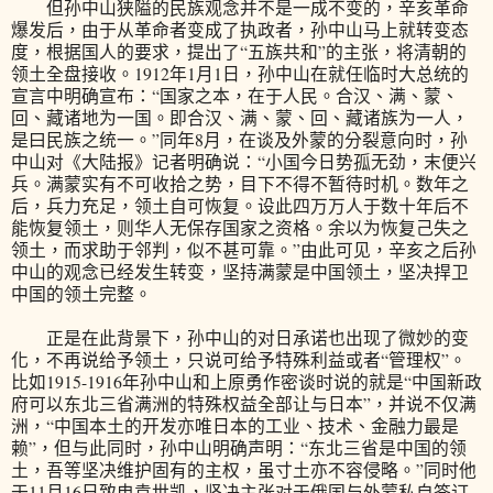
但孙中山狭隘的民族观念并不是一成不变的，辛亥革命
爆发后，由于从革命者变成了执政者，孙中山马上就转变态
度，根据国人的要求，提出了“五族共和”的主张，将清朝的
领土全盘接收。1912年1月1日，孙中山在就任临时大总统的
宣言中明确宣布：“国家之本，在于人民。合汉、满、蒙、
回、藏诸地为一国。即合汉、满、蒙、回、藏诸族为一人，
是曰民族之统一。”同年8月，在谈及外蒙的分裂意向时，孙
中山对《大陆报》记者明确说：“小国今日势孤无劲，末便兴
兵。满蒙实有不可收拾之势，目下不得不暂待时机。数年之
后，兵力充足，领土自可恢复。设此四万万人于数十年后不
能恢复领土，则华人无保存国家之资格。余以为恢复己失之
领土，而求助于邻判，似不甚可靠。”由此可见，辛亥之后孙
中山的观念已经发生转变，坚持满蒙是中国领土，坚决捍卫
中国的领土完整。
正是在此背景下，孙中山的对日承诺也出现了微妙的变
化，不再说给予领土，只说可给予特殊利益或者“管理权”。
比如1915-1916年孙中山和上原勇作密谈时说的就是“中国新政
府可以东北三省满洲的特殊权益全部让与日本”，并说不仅满
洲，“中国本土的开发亦唯日本的工业、技术、金融力最是
赖”，但与此同时，孙中山明确声明：“东北三省是中国的领
土，吾等坚决维护固有的主权，虽寸土亦不容侵略。”同时他
于11月16日致电袁世凯，坚决主张对于俄国与外蒙私自签订