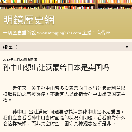
明鏡歷史網
一切歷史重新說 www.mingjinglishi.com 主編：高伐林
▼
2012年11月23日 星期五
孙中山想出让满蒙给日本是卖国吗
近年来，关于孙中山曾多次表示向日本出让满蒙利益以
换取援助之事被热传，不断有人以此指责孙中山出卖国家主
权。
孙中山“出让满蒙”问题要想搞清楚孙中山是不是爱国，
我们应当看看孙中山当时面临的状况和问题，看看他为什么
会这样抉择，而非架空时空、固守某种观念妄断是非。