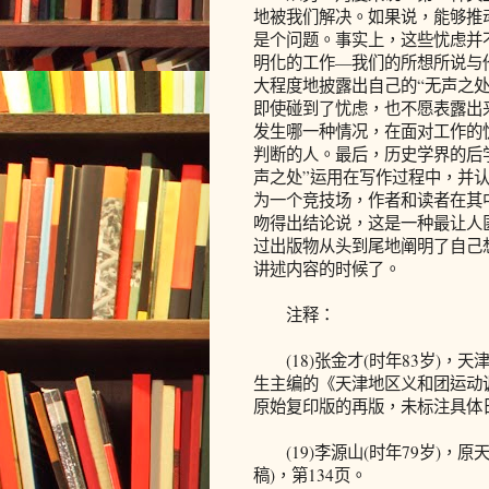
地被我们解决。如果说，能够推
是个问题。事实上，这些忧虑并
明化的工作—我们的所想所说与
大程度地披露出自己的“无声之
即使碰到了忧虑，也不愿表露出
发生哪一种情况，在面对工作的
判断的人。最后，历史学界的后
声之处”运用在写作过程中，并
为一个竞技场，作者和读者在其
吻得出结论说，这是一种最让人
过出版物从头到尾地阐明了自己
讲述内容的时候了。
注释：
(18)张金才(时年83岁)，天
生主编的《天津地区义和团运动调查
原始复印版的再版，未标注具体
(19)李源山(时年79岁)，
稿)，第134页。