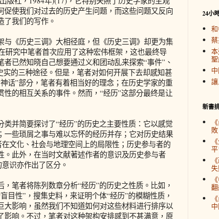
版社，1984年)(17)，它特别关照了历史学家的主观
何促使我们对过去的历史产生问题，而这些问题又反向
24小
造了我们的写作。
和
蔡
与《历史三调》大相径庭，但《历史三调》却更为集
本
，在研究中笔者首次应用了这种宏伟框架，这也最终导
聖
笔者已然知晓自己想要通过义和团动乱来探索“事件”、
中
史史实的三种途径。但是，笔者对如何开展下去却感知甚
讓
“神话”部分，笔者有着相当好的理念；在历史学家的重
贯性的相互关系的事件。然而，“经历”这部分最终是让
新書
《
并简要探讨了“经历”的历史之主要性质：它以感觉
敗
；一些琐屑之事与难以忘怀的经历并存；它对历史结果
《
与者在文化、社会与地理空间上的局限性；历史参与者的
平
性。此外，在当时文献著述作者的意识及历史参与者
《
的意识亦作出了区分。
失
《
笔者将陈列数章分析“经历”的历史之性质。比如，
翻
盲目性”，搜集史料，来证明个体“经历”的模糊性质，
《
巨大影响，虽然我们不知道如何对这些材料进行排序以
中
了影响。不过，笔者对这种架构安排感到不甚满意，原