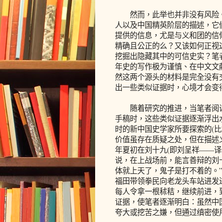
然而，此举也并非没有风险。
人以及中国精英阶层的描述，它
提供的信息，尤是与义和团的信
精确且公正的么？又该如何正视
挖掘出隐藏其中的可信史实？笔
年史的写作极为谨慎、在中文文
然这两个源头的材料是完全没有
出一些类似证据时，心境才会变
随着研究的推进，当笔者阅读
手稿时，这些类似证据逐渐浮出
时的新中国史学家所要探索的(
价值虽存在质疑之处，但在描述义
年夏初在刘十九(即刘呈祥——
说，在上战场前，能言善辩的刘
体就上天了，鬼子是打不着的。”
福田带领拳民向老龙头车站进发
每人令拿一根秫秸，继续前进，到
证据，使笔者逐渐明白：虽然中
夸大或挖苦之嫌，但通过缜密使