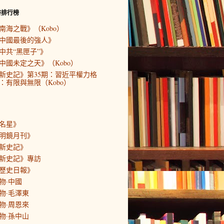
書排行榜
南海之戰》（Kobo）
中國最後的強人》
中共“黑匣子”》
中國未定之天》（Kobo）
新史記》第35期：習近平權力格
：有限與無限（Kobo）
名星》
明鏡月刊》
新史記》
新史記》專訪
歷史日報》
物·中國
物·毛澤東
物·周恩來
物·孫中山