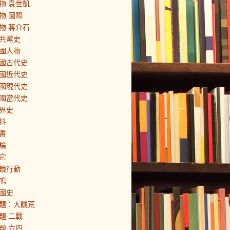
物·袁世凱
物·國際
物·蔣介石
共黨史
國人物
國古代史
國近代史
國現代史
國當代史
界史
料
書
論
它
鏡行動
鳴
國史
題：大饑荒
題·二戰
題·六四