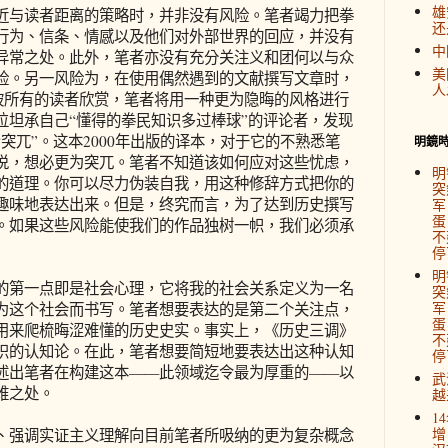
雄
与读者距离的策略时，并非没有风险。笔者竭力把拳
还
行为、信条、情感以及他们对外部世界的回应，并没有
中
异常之处。此外，笔者亦没有充分关注义和团何以与众
美
险。另一风险为，在使用偶然遇到的文献撰写文章时，
人
会被所有的读者欣赏，笔者将用一种更为隐晦的风格进行
位坦承自己“懂得的拳民知识多过棒球”的评论者，发现
突兀”。这本2000年出版的译本，对于它的不熟悉笔
明鏡
说，想必更为突兀。笔者不知道该如何应对这些忧虑，
明
的道理。你可以尽力伪装自我，用这种修辞方式把你的
突
趣味地表达出来。但是，终究而言，为了达到历史撰写
军
蛋
。如果这些风险能使我们的作品独树一帜，我们必须承
不
停
明
第一点即是社会心理，它将我的社会关系定义为一名
突
军
为这个社会而书写。笔者想要表达的是第二个关注点，
蛋
用来爬梳晦涩难懂的历史史实。事实上，《历史三调》
不
识的认知论。在此，笔者想要简短地要表达出这种认知
停
述出笔者在构建这本——此领域迄令最为厚重的——以
武
难之处。
越
1
增
强调实证主义理解向目前笔者所吸纳的更为复杂概念