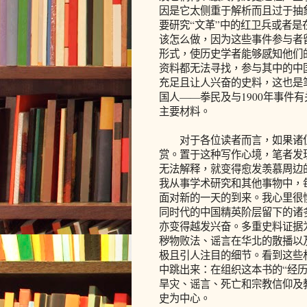
因是它太侧重于解析而且过于抽
要研究“文革”中的红卫兵或者
该怎么做，因为这些事件参与者
形式，使历史学者能够感知他们
资料都无法寻找，参与其中的中
充足且让人兴奋的史料，这也是
国人——拳民及与1900年事件
主要材料。
对于各位读者而言，如果诸位
赏。置于这种写作心境，笔者发
无法解释，就变得愈发羡慕周边
我从事学术研究和其他事物中，
面对新的一天的到来。我心里很
同时代的中国精英阶层留下的诸
亦变得越发兴奋。多重史料证据为
秽物败法、谣言在华北的散播以
极且引人注目的细节。看到这些
中跳出来：在组织这本书的“经历
旱灾、谣言、死亡和宗教信仰及
史为中心。