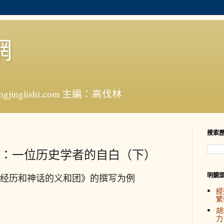
網
jinglishi.com 主編：高伐林
搜索
：一位历史学者的自白（下）
明鏡
经历和神话的义和团》的撰写为例
經
繁
胡
力