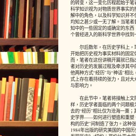
的转变，这一变化历程起始于笔
科学知识视为对物质世界事实的
解中的角色，以及科学知识并不
均知之甚少或一无了解。当笔者
知中的一些固定的或确定的东西
个曾经进入的新科学世界中找到
尔后数年，在历史学科上，笔
开始把历史视为事实材料的固定
而，笔者在这份讲稿开篇就已指
者对历史的发展过程及牵涉其中
他两种方式“经历”与“神话”相
式上存在着持续的张力，且对大
与影响力。
在此节中，笔者将接触上文隐
样，历史学者面临的两个问题极
去的“经历”相比仅为沧海一粟
史学界——如何进行塑造和重塑。
构的历史”间制造了张力。这种
1984年出版的研究美国的中国