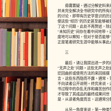
毋庸置疑，通过分解史料来阐
并未完全解决全书研究中的所有
的讨论，即带有历史学意识的历
使这些“经历”的历史甚至能够
了这个问题，此处不再赘述，除
“未知历史”间存在着中间地带
度地可以察知，但对于是否能够
正是笔者研究生涯中能够从事此
三
最后，请让我提出进一步的问题
“无声之处”问题。这些无声之
迂回曲折或使用方法的来回摇摆
言，这些东西隐而不露。通常，
不向读者公开说明。终究来说，
书过程中的杂乱无序和痛苦创作
才导致了其成品的最终成果问世
是，从读者角度而言，这通常分
从另一角度来说，第一种类型的