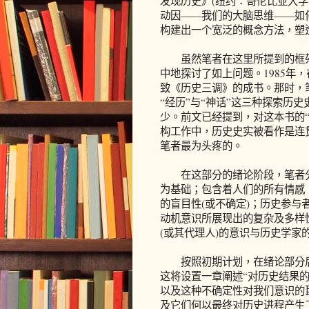
发现历史》(纽约：哥伦比亚大学出
动因——我们的大脑思维——如
构建出一个宽泛的概念方法，塑
虽然笔者在这里所提到的框架
中地探讨了如上问题。1985年
致《历史三调》的成书。那时，
“经历”与“神话”这三种探索历
少。前文已经提到，对这本书的
构工作中，历史史实被看作是连
笔者最为头疼的。
在这部分的绪论阶段，笔者分类
为基础；包含着人们的所有情感
的盲目性(或不确定)；历史参
动机意识所展现出的复杂及多样
(或其代理人)的意识与历史学家
按照初期计划，在绪论部分后，
这将设置一章阐述“对历史结果的
以及这种不确定性对我们意识的
及它们何以最终对历史进程产生