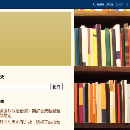
歷史
頭條
過激烈政治衝突，期許香港越變越
榮穩定
舒立与吴小晖之战，透视王岐山权