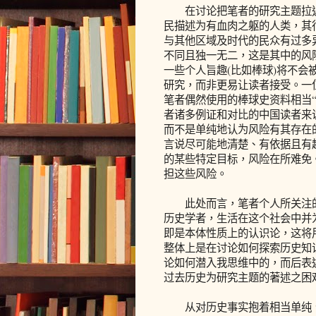
在讨论把笔者的研究主题拉近
民描述为有血肉之躯的人类，其
与其他区域及时代的民众有过多
不同且独一无二，这是其中的风
一些个人旨趣(比如棒球)将不
研究，而非更易让读者接受。一
笔者偶然使用的棒球史资料相当“
者诸多例证和对比的中国读者来
而不是单纯地认为风险有其存在
言说尽可能地清楚、有依据且有
的某些特定目标，风险在所难免
担这些风险。
此处而言，笔者个人所关注的
历史学者，生活在这个社会中并
即是本体性质上的认识论，这将
整体上是在讨论如何探索历史知
论如何潜入我思维中的，而后表
过去历史为研究主题的著述之困
从对历史事实抱着相当单纯、