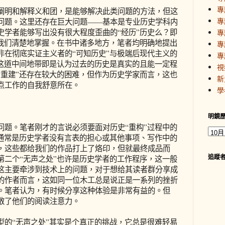
專
明和解释义和团，是能够解决此类问题的方法，但这
專
问题。这里还存在巨大问题——基本是专业历史学科内
史学者能够写出没有很大程度歪曲的“经历”历史么？即
專
被我们清楚地掌握。在书中诸多地方，笔者均明确地提出
專
非在彻底实证主义者的“可知历史”与极端后现代主义的
專
。这道中间地带即是认为过去的历史是真实的且能一定程
視
“重建”还存在较大的困难，但作为历史学家而言，这也
新
点工作的自我舒意所在。
學
明鏡
。笔者刚才的言说必须要面对历史“重构”过程中的
处通常是历史学者没有言表的担心或其他事项、写作中的
，这些都给我们的作品打上了烙印，但就最终成品而
追蹤
第二个“无声之处”也许是历史学者的工作程序，这一般
这主要牵涉到技术上的问题，对于想给其读者群分享成
的作者而言，这如同一位木工总是说正是一系列的挫折
。笔者认为，有时候分享这种体验是非常有益的。但
散了他们的阅读注意力。
“无声之处”其实是个真正的挑战，它总是很难轻易