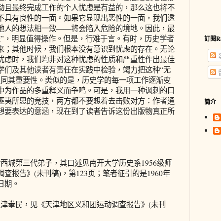
动且最终完成工作的个人忧虑是有益的，那么这也将不
不具有良性的一面。如果它显现出恶性的一面，我们透
他人的想法相一致——将会陷入危险的境地。因此，最
处”，明显值得操作。但是，行难于言。有时，历史学者
訂閱R
来；其他时候，我们根本没有意识到忧虑的存在。无论
忧虑时，我们均非对这种忧虑的性质和严重性作出最佳
学们及其他读者有责任在实践中检验，竭力把这种“无
认同其重要性。类似的是，历史学的每一项工作逐渐变
中为作品的多重释义而争鸣。可是，我用一种讽刺的口
匪夷所思的竞技，两方都不要想着去击败对方：作者通
簡介
想要表达的意涵，现在到了读者告诉这份出版物真正所
津西城第三代弟子，其口述见南开大学历史系1956级师
报告》(未刊稿)，第123页；笔者征引的是1960年
日期。
原天津拳民，见《天津地区义和团运动调查报告》(未刊