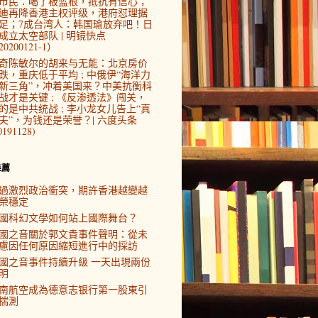
市民：喝了板蓝根，抵抗有信心；
迪再降香港主权评级，港府怼理据
足；7成台湾人：韩国瑜放弃吧！日
成立太空部队 | 明镜快点
0200121-1）
奇陈敏尔的胡来与无能：北京房价
跌，重庆低于平均 ; 中俄伊“海洋力
新三角”，冲着美国来？中美抗衡科
战才是关键 ; 《反渗透法》闯关，
的是中共统战 ; 李小龙女儿告上“真
夫”，为钱还是荣誉？| 六度头条
0191128)
推薦
過激烈政治衝突，期許香港越變越
榮穩定
國科幻文學如何站上國際舞台？
國之音關於郭文貴事件聲明：從未
慮因任何原因縮短進行中的採訪
國之音事件持續升級 一天出現兩份
明
南航空成為德意志银行第一股東引
揣測