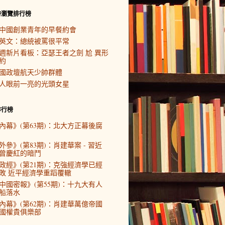
時瀏覽排行榜
中國創業青年的早餐約會
英文：總統被罵很平常
週新片看板：亞瑟王者之劍 尬 異形
約
國政壇航天少帥群體
人眼前一亮的光頭女星
排行榜
內幕》(第63期)：北大方正幕後腐
外參》(第83期)：肖建華案 - 習近
曾慶紅的暗鬥
政經》(第21期)：克強經濟學已經
敗 近平經濟學重蹈覆轍
中國密報》(第55期)：十九大有人
船落水
內幕》(第62期)：肖建華萬億帝國
國權貴俱樂部