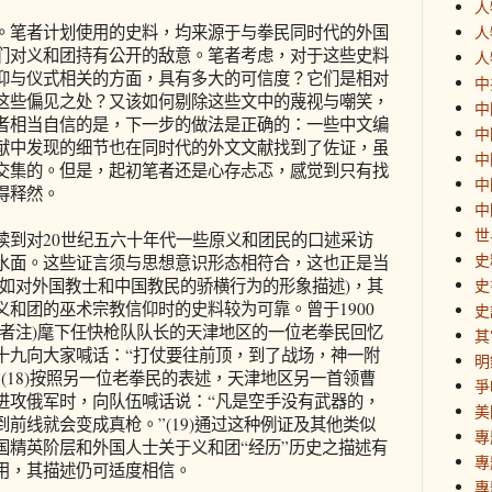
人
笔者计划使用的史料，均来源于与拳民同时代的外国
人
们对义和团持有公开的敌意。笔者考虑，对于这些史料
人
仰与仪式相关的方面，具有多大的可信度？它们是相对
中
这些偏见之处？又该如何剔除这些文中的蔑视与嘲笑，
中
者相当自信的是，下一步的做法是正确的：一些中文编
中
献中发现的细节也在同时代的外文文献找到了佐证，虽
中
交集的。但是，起初笔者还是心存忐忑，感觉到只有找
中
得释然。
中
世
到对20世纪五六十年代一些原义和团民的口述采访
史
水面。这些证言须与思想意识形态相符合，这也正是当
比如对外国教士和中国教民的骄横行为的形象描述)，其
史
和团的巫术宗教信仰时的史料较为可靠。曾于1900
史
译者注)麾下任快枪队队长的天津地区的一位老拳民回忆
其
十九向大家喊话：“打仗要往前顶，到了战场，神一附
明
(18)按照另一位老拳民的表述，天津地区另一首领曹
爭
进攻俄军时，向队伍喊话说：“凡是空手没有武器的，
美
前线就会变成真枪。”(19)通过这种例证及其他类似
專
国精英阶层和外国人士关于义和团“经历”历史之描述有
專
用，其描述仍可适度相信。
專