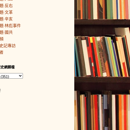
題·反右
題·文革
題·辛亥
題·林彪事件
題·國共
頻
史記專訪
者
歷史網歸檔
者