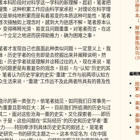
汉
者本科阶段时对科学这一学科的新理解。起初，笔者把
穆
搜集，这种积累工作应由科学家承担。对理论在科学理
不
仅是单纯地积累而是有着易变的本质这种可能性，笔者
本
（2
首次接触如上理念时，感到大为迷惑不解。笔者原本认
蔡
，变得稀释光滑、易变且问题重重。对笔者而言，在这
惨
一个立足之地进而获得助推力，确为困难之事。
量
技
反
者才发现自己也直面此种类似问题。一定意义上，我
功
体，历史学者的任务即是去挖掘出来并阐释说明。然
(2
出，历史学者就是理解并诠释过往的人，现在来说，笔
的问题更是有着复杂的观念。目前，与“认知”历史的其
編輯
比，笔者认为历史学家的史实“重建”工作与前两项认知方
众生活来说，“重建”工作远不及此两者所具有的普及性
經
繁
中
示的第一类张力。依笔者拙见，如同我们日常事务一
美
为重要且影响巨大：其一，目前我们所追溯的历史与过
考
；其二，面对这些沧海一粟的史实，文化探索者——即历
美
聲
于是，这些问题在“实际经历”的历史和历史学者“重
张力——特别牵涉到具体历史史实的叙述上，是笔者
海
發
历史研究一书的研究主题之一。这本书定名为《在中国