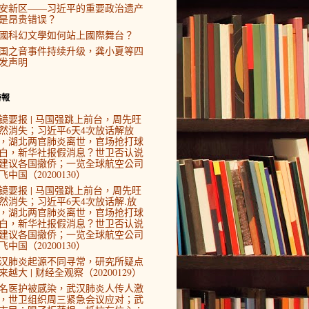
安新区——习近平的重要政治遗产
是昂贵错误？
國科幻文學如何站上國際舞台？
国之音事件持续升级，龚小夏等四
发声明
時報
镜要报 | 马国强跳上前台，周先旺
然消失；习近平6天4次放话解放
，湖北两官肺炎离世，官场抢打球
白，新华社报假消息？世卫否认说
建议各国撤侨；一览全球航空公司
飞中国（20200130）
镜要报 | 马国强跳上前台，周先旺
然消失；习近平6天4次放话解.放
，湖北两官肺炎离世，官场抢打球
白，新华社报假消息？世卫否认说
建议各国撤侨；一览全球航空公司
飞中国（20200130）
汉肺炎起源不同寻常，研究所疑点
来越大 | 财经全观察（20200129）
4名医护被感染，武汉肺炎人传人激
，世卫组织周三紧急会议应对；武