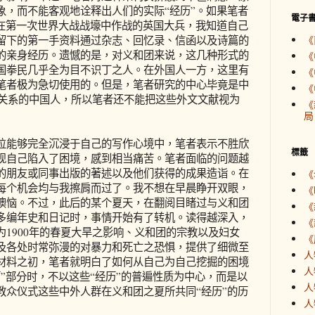
象，而不能客观地诠释出人们的实际“经历”。如果笔者
電子
是在第一次世界大战战壕中作战的英国大兵，我知道自己
留下的第一手资料通过杂志、回忆录、信函以及诗篇的
《
的亲身经历。遗憾的是，对义和团来说，这几种形式的
《
国拳民几乎全为目不识丁之人。在外国人一方，这里有
《
笔者极为急切使用的。但是，笔者研究的中心毕竟是中
《
有关系的中国人，所以笔者还不能把这些外文文献视为
《
局
能够完全沉浸于自己的写作心境中，笔者表示不胜欣
標籤
现自己陷入了困境，感到相当痛苦。笔者面临的问题越
的朋友或同事出版的著述以及他们获得的成果造诣。在
《
每个机会均与我擦肩而过了。我不想在早晨睁开双眼，
《
懊恼。不过，此后的某个夏天，在翻阅目睹过与义和团
《
多编年史和日记时，事情开始有了转机。读得越深入，
《
1900年的春夏大旱之影响、义和团的宗教以及妇女
《
及各处时常弥漫的对暴力和死亡之恐惧，提供了细微至
人
材料之初，笔者就明白了如何从自己为自己挖掘的困境
人
”部分时，不以这些“经历”的普遍性质为中心，而是以
人
教众仪式这些中外人群在义和团之夏所共同“经历”的历
人